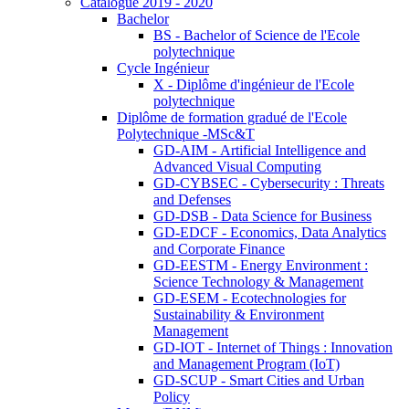
Catalogue 2019 - 2020
Bachelor
BS - Bachelor of Science de l'Ecole
polytechnique
Cycle Ingénieur
X - Diplôme d'ingénieur de l'Ecole
polytechnique
Diplôme de formation gradué de l'Ecole
Polytechnique -MSc&T
GD-AIM - Artificial Intelligence and
Advanced Visual Computing
GD-CYBSEC - Cybersecurity : Threats
and Defenses
GD-DSB - Data Science for Business
GD-EDCF - Economics, Data Analytics
and Corporate Finance
GD-EESTM - Energy Environment :
Science Technology & Management
GD-ESEM - Ecotechnologies for
Sustainability & Environment
Management
GD-IOT - Internet of Things : Innovation
and Management Program (IoT)
GD-SCUP - Smart Cities and Urban
Policy