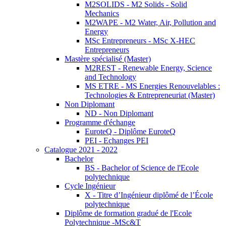
M2SOLIDS - M2 Solids - Solid
Mechanics
M2WAPE - M2 Water, Air, Pollution and
Energy
MSc Entrepreneurs - MSc X-HEC
Entrepreneurs
Mastère spécialisé (Master)
M2REST - Renewable Energy, Science
and Technology
MS ETRE - MS Energies Renouvelables :
Technologies & Entrepreneuriat (Master)
Non Diplomant
ND - Non Diplomant
Programme d'échange
EuroteQ - Diplôme EuroteQ
PEI - Echanges PEI
Catalogue 2021 - 2022
Bachelor
BS - Bachelor of Science de l'Ecole
polytechnique
Cycle Ingénieur
X - Titre d’Ingénieur diplômé de l’École
polytechnique
Diplôme de formation gradué de l'Ecole
Polytechnique -MSc&T