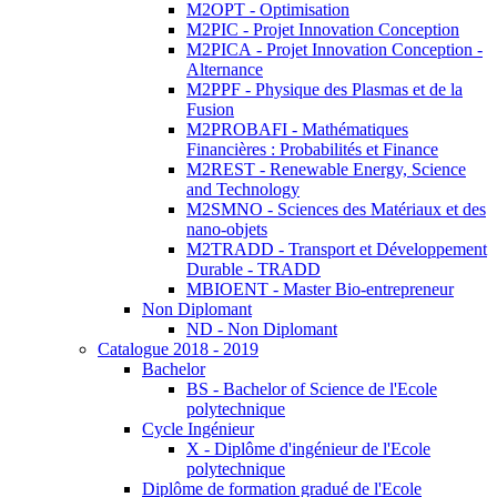
M2OPT - Optimisation
M2PIC - Projet Innovation Conception
M2PICA - Projet Innovation Conception -
Alternance
M2PPF - Physique des Plasmas et de la
Fusion
M2PROBAFI - Mathématiques
Financières : Probabilités et Finance
M2REST - Renewable Energy, Science
and Technology
M2SMNO - Sciences des Matériaux et des
nano-objets
M2TRADD - Transport et Développement
Durable - TRADD
MBIOENT - Master Bio-entrepreneur
Non Diplomant
ND - Non Diplomant
Catalogue 2018 - 2019
Bachelor
BS - Bachelor of Science de l'Ecole
polytechnique
Cycle Ingénieur
X - Diplôme d'ingénieur de l'Ecole
polytechnique
Diplôme de formation gradué de l'Ecole