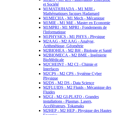
et Société
M1MATHJHADA - M1 MJH -
Mathématiques Jacques Hadamard
M1MECHA - M1 Mech - Mécanique
M1MIE - M1 MiE - Master en Economie
M1MPRI - M1 MPRI - Fondements de
l'Informatique
M1PHYSICS - M1 PHYS - Physique
M2AAG - M2 AAG - Analyse,
Arithmétique, Géométrie
M2BIOHEA - M2 BH - Biologie et Santé
M2BIOMECA - M2 BME - Ingénierie
BioMédicale
M2CHEINT - M2 CI - Chimie et
Interfaces
M2CPS - M2 CPS - Système Cyber
Physique
M2DS - M2 DS - Data Science
M2FLUIDS - M2 Fluids - Mécanique des
Fluides
M2GI - M2 GI-PLATO - Grandes
installations - Plasmas, Lasers,
Accélérateurs, Tokamaks
M2HEP - M2 HEP - Physique des Hautes