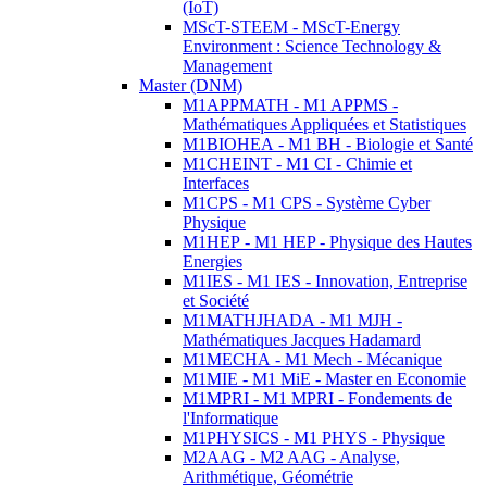
(IoT)
MScT-STEEM - MScT-Energy
Environment : Science Technology &
Management
Master (DNM)
M1APPMATH - M1 APPMS -
Mathématiques Appliquées et Statistiques
M1BIOHEA - M1 BH - Biologie et Santé
M1CHEINT - M1 CI - Chimie et
Interfaces
M1CPS - M1 CPS - Système Cyber
Physique
M1HEP - M1 HEP - Physique des Hautes
Energies
M1IES - M1 IES - Innovation, Entreprise
et Société
M1MATHJHADA - M1 MJH -
Mathématiques Jacques Hadamard
M1MECHA - M1 Mech - Mécanique
M1MIE - M1 MiE - Master en Economie
M1MPRI - M1 MPRI - Fondements de
l'Informatique
M1PHYSICS - M1 PHYS - Physique
M2AAG - M2 AAG - Analyse,
Arithmétique, Géométrie