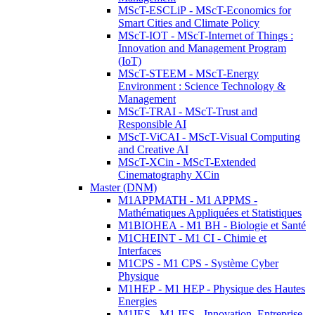
MScT-ESCLiP - MScT-Economics for
Smart Cities and Climate Policy
MScT-IOT - MScT-Internet of Things :
Innovation and Management Program
(IoT)
MScT-STEEM - MScT-Energy
Environment : Science Technology &
Management
MScT-TRAI - MScT-Trust and
Responsible AI
MScT-ViCAI - MScT-Visual Computing
and Creative AI
MScT-XCin - MScT-Extended
Cinematography XCin
Master (DNM)
M1APPMATH - M1 APPMS -
Mathématiques Appliquées et Statistiques
M1BIOHEA - M1 BH - Biologie et Santé
M1CHEINT - M1 CI - Chimie et
Interfaces
M1CPS - M1 CPS - Système Cyber
Physique
M1HEP - M1 HEP - Physique des Hautes
Energies
M1IES - M1 IES - Innovation, Entreprise