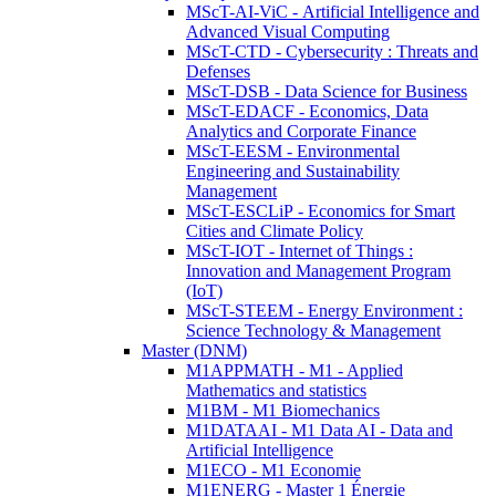
MScT-AI-ViC - Artificial Intelligence and
Advanced Visual Computing
MScT-CTD - Cybersecurity : Threats and
Defenses
MScT-DSB - Data Science for Business
MScT-EDACF - Economics, Data
Analytics and Corporate Finance
MScT-EESM - Environmental
Engineering and Sustainability
Management
MScT-ESCLiP - Economics for Smart
Cities and Climate Policy
MScT-IOT - Internet of Things :
Innovation and Management Program
(IoT)
MScT-STEEM - Energy Environment :
Science Technology & Management
Master (DNM)
M1APPMATH - M1 - Applied
Mathematics and statistics
M1BM - M1 Biomechanics
M1DATAAI - M1 Data AI - Data and
Artificial Intelligence
M1ECO - M1 Economie
M1ENERG - Master 1 Énergie