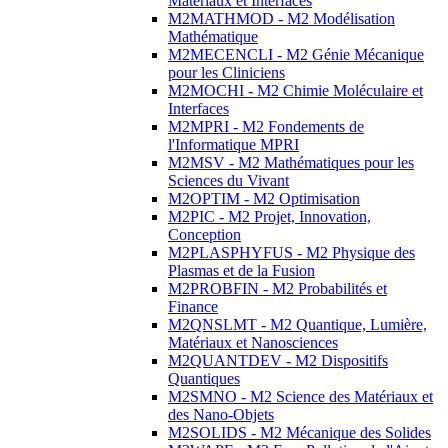
Matériaux et Interfaces
M2MATHMOD - M2 Modélisation
Mathématique
M2MECENCLI - M2 Génie Mécanique
pour les Cliniciens
M2MOCHI - M2 Chimie Moléculaire et
Interfaces
M2MPRI - M2 Fondements de
l'Informatique MPRI
M2MSV - M2 Mathématiques pour les
Sciences du Vivant
M2OPTIM - M2 Optimisation
M2PIC - M2 Projet, Innovation,
Conception
M2PLASPHYFUS - M2 Physique des
Plasmas et de la Fusion
M2PROBFIN - M2 Probabilités et
Finance
M2QNSLMT - M2 Quantique, Lumière,
Matériaux et Nanosciences
M2QUANTDEV - M2 Dispositifs
Quantiques
M2SMNO - M2 Science des Matériaux et
des Nano-Objets
M2SOLIDS - M2 Mécanique des Solides