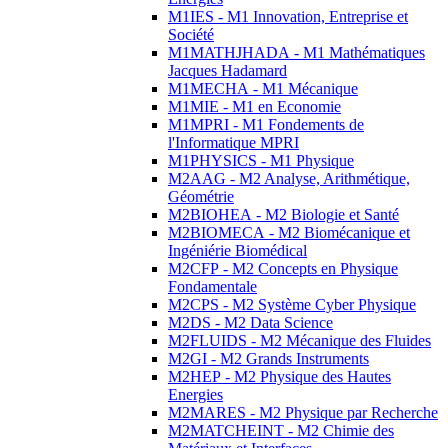
M1IES - M1 Innovation, Entreprise et
Société
M1MATHJHADA - M1 Mathématiques
Jacques Hadamard
M1MECHA - M1 Mécanique
M1MIE - M1 en Economie
M1MPRI - M1 Fondements de
l'Informatique MPRI
M1PHYSICS - M1 Physique
M2AAG - M2 Analyse, Arithmétique,
Géométrie
M2BIOHEA - M2 Biologie et Santé
M2BIOMECA - M2 Biomécanique et
Ingéniérie Biomédical
M2CFP - M2 Concepts en Physique
Fondamentale
M2CPS - M2 Système Cyber Physique
M2DS - M2 Data Science
M2FLUIDS - M2 Mécanique des Fluides
M2GI - M2 Grands Instruments
M2HEP - M2 Physique des Hautes
Energies
M2MARES - M2 Physique par Recherche
M2MATCHEINT - M2 Chimie des