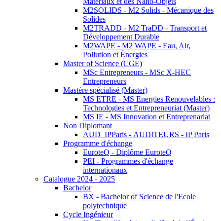
Matériaux et des Nano-Objets
M2SOLIDS - M2 Solids - Mécanique des
Solides
M2TRADD - M2 TraDD - Transport et
Développement Durable
M2WAPE - M2 WAPE - Eau, Air,
Pollution et Énergies
Master of Science (CGE)
MSc Entrepreneurs - MSc X-HEC
Entrepreneurs
Mastère spécialisé (Master)
MS ETRE - MS Energies Renouvelables :
Technologies et Entrepreneuriat (Master)
MS IE - MS Innovation et Entreprenariat
Non Diplomant
AUD_IPParis - AUDITEURS - IP Paris
Programme d'échange
EuroteQ - Diplôme EuroteQ
PEI - Programmes d'échange
internationaux
Catalogue 2024 - 2025
Bachelor
BX - Bachelor of Science de l'Ecole
polytechnique
Cycle Ingénieur