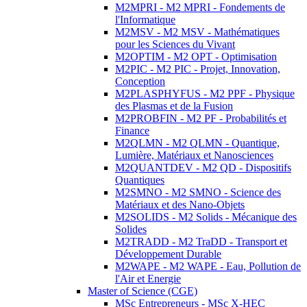
M2MPRI - M2 MPRI - Fondements de
l'Informatique
M2MSV - M2 MSV - Mathématiques
pour les Sciences du Vivant
M2OPTIM - M2 OPT - Optimisation
M2PIC - M2 PIC - Projet, Innovation,
Conception
M2PLASPHYFUS - M2 PPF - Physique
des Plasmas et de la Fusion
M2PROBFIN - M2 PF - Probabilités et
Finance
M2QLMN - M2 QLMN - Quantique,
Lumière, Matériaux et Nanosciences
M2QUANTDEV - M2 QD - Dispositifs
Quantiques
M2SMNO - M2 SMNO - Science des
Matériaux et des Nano-Objets
M2SOLIDS - M2 Solids - Mécanique des
Solides
M2TRADD - M2 TraDD - Transport et
Développement Durable
M2WAPE - M2 WAPE - Eau, Pollution de
l'Air et Energie
Master of Science (CGE)
MSc Entrepreneurs - MSc X-HEC