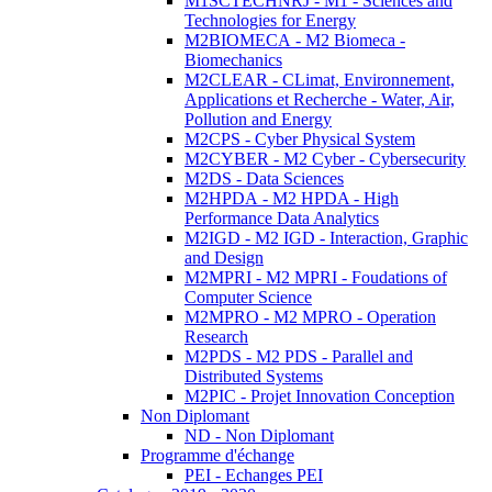
M1SCTECHNRJ - M1 - Sciences and
Technologies for Energy
M2BIOMECA - M2 Biomeca -
Biomechanics
M2CLEAR - CLimat, Environnement,
Applications et Recherche - Water, Air,
Pollution and Energy
M2CPS - Cyber Physical System
M2CYBER - M2 Cyber - Cybersecurity
M2DS - Data Sciences
M2HPDA - M2 HPDA - High
Performance Data Analytics
M2IGD - M2 IGD - Interaction, Graphic
and Design
M2MPRI - M2 MPRI - Foudations of
Computer Science
M2MPRO - M2 MPRO - Operation
Research
M2PDS - M2 PDS - Parallel and
Distributed Systems
M2PIC - Projet Innovation Conception
Non Diplomant
ND - Non Diplomant
Programme d'échange
PEI - Echanges PEI