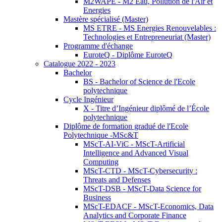
M2WAPE - M2 Eau, Pollution de l'Air et
Energies
Mastère spécialisé (Master)
MS ETRE - MS Energies Renouvelables :
Technologies et Entrepreneuriat (Master)
Programme d'échange
EuroteQ - Diplôme EuroteQ
Catalogue 2022 - 2023
Bachelor
BS - Bachelor of Science de l'Ecole
polytechnique
Cycle Ingénieur
X - Titre d’Ingénieur diplômé de l’École
polytechnique
Diplôme de formation gradué de l'Ecole
Polytechnique -MSc&T
MScT-AI-ViC - MScT-Artificial
Intelligence and Advanced Visual
Computing
MScT-CTD - MScT-Cybersecurity :
Threats and Defenses
MScT-DSB - MScT-Data Science for
Business
MScT-EDACF - MScT-Economics, Data
Analytics and Corporate Finance