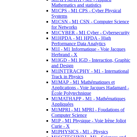
Mathematics and statistics
M1CPS - M1 CPS - Cyber Physical
Systems
M1CSN - M1 CSN - Computer Science
for Networks
M1CYBER - M1 Cyber - Cybersecurity
M1HPDA - M1 HPDA - High
Performance Data Analytics
M1I - M1 Informatique - Voie Jacques
Herbrand - X
M1IGD - M1 IGD - Interaction, Graphic
and Design
M1INTTRACPHY - M1 - International
Track in Physics
M1MAP - M1 Mathématiques et
Applications - Voie Jacques Hadamard -
École Polytechnique
M1MATHAPP - M1 - Mathématiques
Appliquées
M1MPRI - M1 MPRI - Foudations of
Computer Science
M1P - M1 Physique - Voie Irène Joliot
Curie - X
M1PHYSICS - M1 - Physics