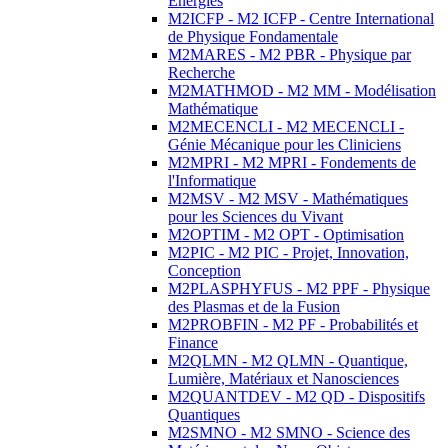
Energies
M2ICFP - M2 ICFP - Centre International
de Physique Fondamentale
M2MARES - M2 PBR - Physique par
Recherche
M2MATHMOD - M2 MM - Modélisation
Mathématique
M2MECENCLI - M2 MECENCLI -
Génie Mécanique pour les Cliniciens
M2MPRI - M2 MPRI - Fondements de
l'Informatique
M2MSV - M2 MSV - Mathématiques
pour les Sciences du Vivant
M2OPTIM - M2 OPT - Optimisation
M2PIC - M2 PIC - Projet, Innovation,
Conception
M2PLASPHYFUS - M2 PPF - Physique
des Plasmas et de la Fusion
M2PROBFIN - M2 PF - Probabilités et
Finance
M2QLMN - M2 QLMN - Quantique,
Lumière, Matériaux et Nanosciences
M2QUANTDEV - M2 QD - Dispositifs
Quantiques
M2SMNO - M2 SMNO - Science des