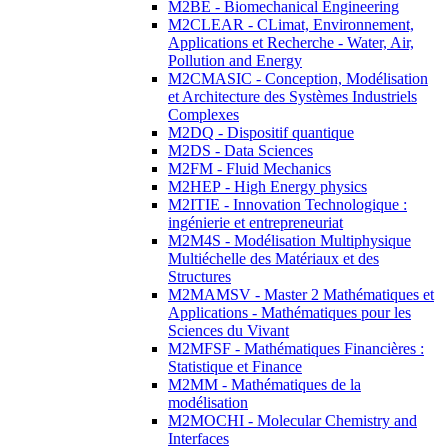
M2BE - Biomechanical Engineering
M2CLEAR - CLimat, Environnement,
Applications et Recherche - Water, Air,
Pollution and Energy
M2CMASIC - Conception, Modélisation
et Architecture des Systèmes Industriels
Complexes
M2DQ - Dispositif quantique
M2DS - Data Sciences
M2FM - Fluid Mechanics
M2HEP - High Energy physics
M2ITIE - Innovation Technologique :
ingénierie et entrepreneuriat
M2M4S - Modélisation Multiphysique
Multiéchelle des Matériaux et des
Structures
M2MAMSV - Master 2 Mathématiques et
Applications - Mathématiques pour les
Sciences du Vivant
M2MFSF - Mathématiques Financières :
Statistique et Finance
M2MM - Mathématiques de la
modélisation
M2MOCHI - Molecular Chemistry and
Interfaces