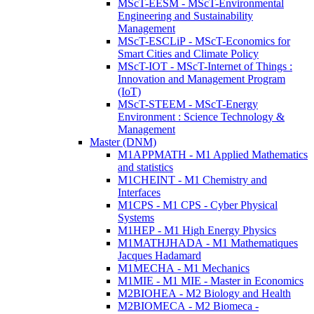
MScT-EESM - MScT-Environmental
Engineering and Sustainability
Management
MScT-ESCLiP - MScT-Economics for
Smart Cities and Climate Policy
MScT-IOT - MScT-Internet of Things :
Innovation and Management Program
(IoT)
MScT-STEEM - MScT-Energy
Environment : Science Technology &
Management
Master (DNM)
M1APPMATH - M1 Applied Mathematics
and statistics
M1CHEINT - M1 Chemistry and
Interfaces
M1CPS - M1 CPS - Cyber Physical
Systems
M1HEP - M1 High Energy Physics
M1MATHJHADA - M1 Mathematiques
Jacques Hadamard
M1MECHA - M1 Mechanics
M1MIE - M1 MIE - Master in Economics
M2BIOHEA - M2 Biology and Health
M2BIOMECA - M2 Biomeca -