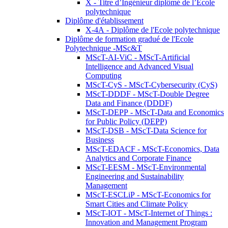
X - Titre d’Ingénieur diplômé de l’École
polytechnique
Diplôme d'établissement
X-4A - Diplôme de l'Ecole polytechnique
Diplôme de formation gradué de l'Ecole
Polytechnique -MSc&T
MScT-AI-ViC - MScT-Artificial
Intelligence and Advanced Visual
Computing
MScT-CyS - MScT-Cybersecurity (CyS)
MScT-DDDF - MScT-Double Degree
Data and Finance (DDDF)
MScT-DEPP - MScT-Data and Economics
for Public Policy (DEPP)
MScT-DSB - MScT-Data Science for
Business
MScT-EDACF - MScT-Economics, Data
Analytics and Corporate Finance
MScT-EESM - MScT-Environmental
Engineering and Sustainability
Management
MScT-ESCLiP - MScT-Economics for
Smart Cities and Climate Policy
MScT-IOT - MScT-Internet of Things :
Innovation and Management Program