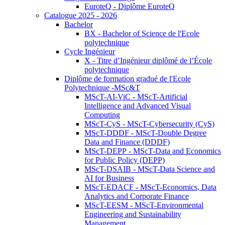
EuroteQ - Diplôme EuroteQ
Catalogue 2025 - 2026
Bachelor
BX - Bachelor of Science de l'Ecole
polytechnique
Cycle Ingénieur
X - Titre d’Ingénieur diplômé de l’École
polytechnique
Diplôme de formation gradué de l'Ecole
Polytechnique -MSc&T
MScT-AI-ViC - MScT-Artificial
Intelligence and Advanced Visual
Computing
MScT-CyS - MScT-Cybersecurity (CyS)
MScT-DDDF - MScT-Double Degree
Data and Finance (DDDF)
MScT-DEPP - MScT-Data and Economics
for Public Policy (DEPP)
MScT-DSAIB - MScT-Data Science and
AI for Business
MScT-EDACF - MScT-Economics, Data
Analytics and Corporate Finance
MScT-EESM - MScT-Environmental
Engineering and Sustainability
Management