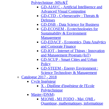
Polytechnique -MSc&T
GD-AIAVC - Artificial Intelligence and
Advanced Visual Computing
GD-CTD - Cybersecurity : Threats &
Defenses
GD-DSB - Data Science for Business
GD-ECOSEM - Ecotechnologies for
Sustainability & Environment
Management
GD-EDACF - Economics, Data Analytics
and Corporate Finance
GD-IOT - Internet of Things : Innovation
and Management Program (IoT)
GD-SCUP - Smart Cities and Urban
Policy
GD-STEEM - Energy Environment :
Science Technology & Management
Catalogue 2017 - 2018
Cycle Ingénieur
X - Diplôme d'ingénieur de l'Ecole
Polytechnique
Master (DNM)
M1QMI - M1 FODQ - Maj. QMI -
Quantique, mathematiques, informatique