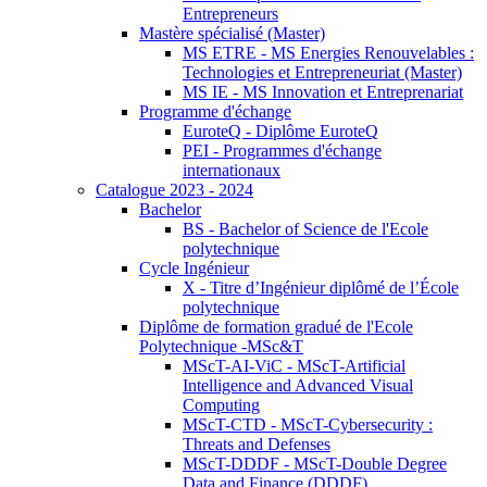
Entrepreneurs
Mastère spécialisé (Master)
MS ETRE - MS Energies Renouvelables :
Technologies et Entrepreneuriat (Master)
MS IE - MS Innovation et Entreprenariat
Programme d'échange
EuroteQ - Diplôme EuroteQ
PEI - Programmes d'échange
internationaux
Catalogue 2023 - 2024
Bachelor
BS - Bachelor of Science de l'Ecole
polytechnique
Cycle Ingénieur
X - Titre d’Ingénieur diplômé de l’École
polytechnique
Diplôme de formation gradué de l'Ecole
Polytechnique -MSc&T
MScT-AI-ViC - MScT-Artificial
Intelligence and Advanced Visual
Computing
MScT-CTD - MScT-Cybersecurity :
Threats and Defenses
MScT-DDDF - MScT-Double Degree
Data and Finance (DDDF)