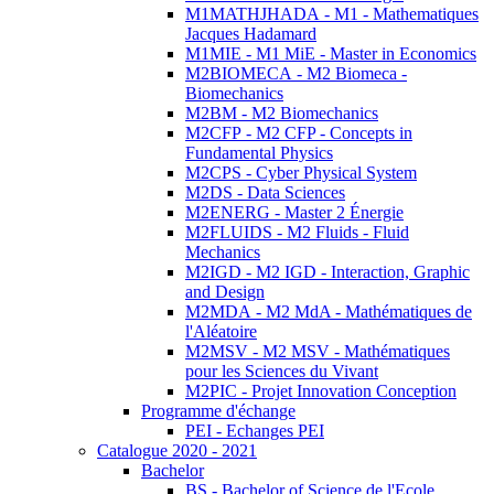
M1MATHJHADA - M1 - Mathematiques
Jacques Hadamard
M1MIE - M1 MiE - Master in Economics
M2BIOMECA - M2 Biomeca -
Biomechanics
M2BM - M2 Biomechanics
M2CFP - M2 CFP - Concepts in
Fundamental Physics
M2CPS - Cyber Physical System
M2DS - Data Sciences
M2ENERG - Master 2 Énergie
M2FLUIDS - M2 Fluids - Fluid
Mechanics
M2IGD - M2 IGD - Interaction, Graphic
and Design
M2MDA - M2 MdA - Mathématiques de
l'Aléatoire
M2MSV - M2 MSV - Mathématiques
pour les Sciences du Vivant
M2PIC - Projet Innovation Conception
Programme d'échange
PEI - Echanges PEI
Catalogue 2020 - 2021
Bachelor
BS - Bachelor of Science de l'Ecole