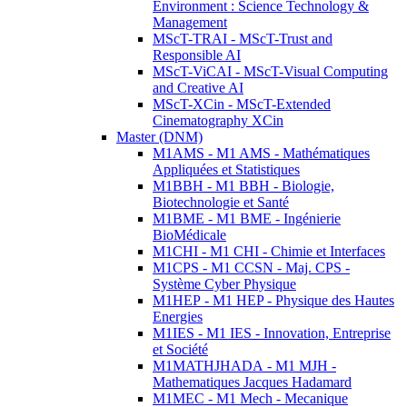
Environment : Science Technology &
Management
MScT-TRAI - MScT-Trust and
Responsible AI
MScT-ViCAI - MScT-Visual Computing
and Creative AI
MScT-XCin - MScT-Extended
Cinematography XCin
Master (DNM)
M1AMS - M1 AMS - Mathématiques
Appliquées et Statistiques
M1BBH - M1 BBH - Biologie,
Biotechnologie et Santé
M1BME - M1 BME - Ingénierie
BioMédicale
M1CHI - M1 CHI - Chimie et Interfaces
M1CPS - M1 CCSN - Maj. CPS -
Système Cyber Physique
M1HEP - M1 HEP - Physique des Hautes
Energies
M1IES - M1 IES - Innovation, Entreprise
et Société
M1MATHJHADA - M1 MJH -
Mathematiques Jacques Hadamard
M1MEC - M1 Mech - Mecanique