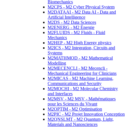
Biomechanics
M2CPS - M2 Cyber Physical System
M2DATAAI - M2 Data AI - Data and
Artificial Intelligence
M2DS - M2 Data Sciences
M2ENERG - M2 Énergie
M2FLUIDS - M2 Fluids - Fluid
Mechanics
M2HEP - M2 High Energy physics
M2ICS - M2 Integration, Circuits and
Systems
M2MATHMOD - M2 Mathematical
Modelling
M2MECENCLI - M2 Mecencli -
Mechanical Engineering for Clinicians
M2MICAS - M2 Machine Learning,
Communications and Security
M2MOCHI - M2 Molecular Chemistry
and Interfaces
M2MSV - M2 MSV - Mathématiques
pour les Sciences du Vivant
M2OPTIM - M2 Optimisation
M2PIC - M2 Projet Innovation Conception
M2QNSLMT - M2 Quantum, Light,
Materials and Nanosciences