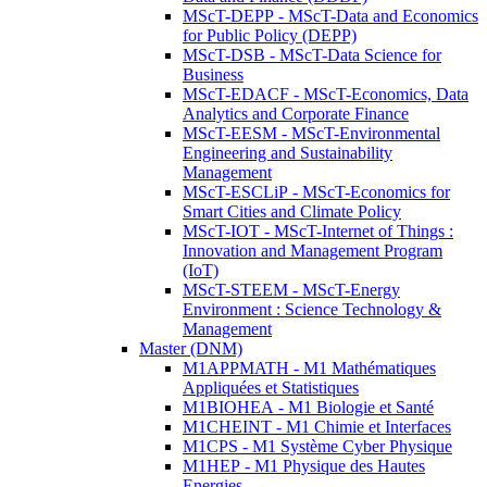
MScT-DEPP - MScT-Data and Economics
for Public Policy (DEPP)
MScT-DSB - MScT-Data Science for
Business
MScT-EDACF - MScT-Economics, Data
Analytics and Corporate Finance
MScT-EESM - MScT-Environmental
Engineering and Sustainability
Management
MScT-ESCLiP - MScT-Economics for
Smart Cities and Climate Policy
MScT-IOT - MScT-Internet of Things :
Innovation and Management Program
(IoT)
MScT-STEEM - MScT-Energy
Environment : Science Technology &
Management
Master (DNM)
M1APPMATH - M1 Mathématiques
Appliquées et Statistiques
M1BIOHEA - M1 Biologie et Santé
M1CHEINT - M1 Chimie et Interfaces
M1CPS - M1 Système Cyber Physique
M1HEP - M1 Physique des Hautes
Energies