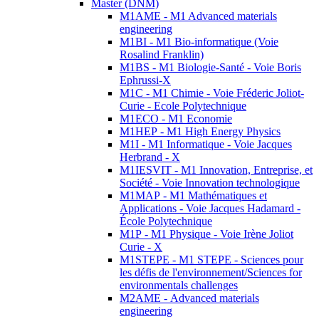
Master (DNM)
M1AME - M1 Advanced materials
engineering
M1BI - M1 Bio-informatique (Voie
Rosalind Franklin)
M1BS - M1 Biologie-Santé - Voie Boris
Ephrussi-X
M1C - M1 Chimie - Voie Fréderic Joliot-
Curie - Ecole Polytechnique
M1ECO - M1 Economie
M1HEP - M1 High Energy Physics
M1I - M1 Informatique - Voie Jacques
Herbrand - X
M1IESVIT - M1 Innovation, Entreprise, et
Société - Voie Innovation technologique
M1MAP - M1 Mathématiques et
Applications - Voie Jacques Hadamard -
École Polytechnique
M1P - M1 Physique - Voie Irène Joliot
Curie - X
M1STEPE - M1 STEPE - Sciences pour
les défis de l'environnement/Sciences for
environmentals challenges
M2AME - Advanced materials
engineering