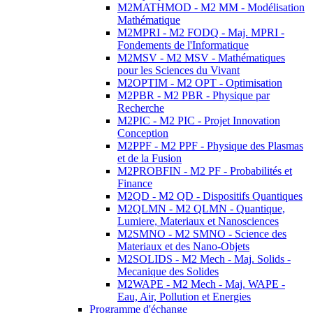
M2MATHMOD - M2 MM - Modélisation
Mathématique
M2MPRI - M2 FODQ - Maj. MPRI -
Fondements de l'Informatique
M2MSV - M2 MSV - Mathématiques
pour les Sciences du Vivant
M2OPTIM - M2 OPT - Optimisation
M2PBR - M2 PBR - Physique par
Recherche
M2PIC - M2 PIC - Projet Innovation
Conception
M2PPF - M2 PPF - Physique des Plasmas
et de la Fusion
M2PROBFIN - M2 PF - Probabilités et
Finance
M2QD - M2 QD - Dispositifs Quantiques
M2QLMN - M2 QLMN - Quantique,
Lumiere, Materiaux et Nanosciences
M2SMNO - M2 SMNO - Science des
Materiaux et des Nano-Objets
M2SOLIDS - M2 Mech - Maj. Solids -
Mecanique des Solides
M2WAPE - M2 Mech - Maj. WAPE -
Eau, Air, Pollution et Energies
Programme d'échange