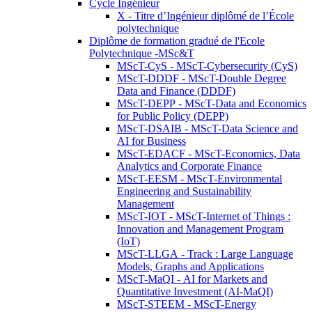
Cycle Ingénieur
X - Titre d’Ingénieur diplômé de l’École
polytechnique
Diplôme de formation gradué de l'Ecole
Polytechnique -MSc&T
MScT-CyS - MScT-Cybersecurity (CyS)
MScT-DDDF - MScT-Double Degree
Data and Finance (DDDF)
MScT-DEPP - MScT-Data and Economics
for Public Policy (DEPP)
MScT-DSAIB - MScT-Data Science and
AI for Business
MScT-EDACF - MScT-Economics, Data
Analytics and Corporate Finance
MScT-EESM - MScT-Environmental
Engineering and Sustainability
Management
MScT-IOT - MScT-Internet of Things :
Innovation and Management Program
(IoT)
MScT-LLGA - Track : Large Language
Models, Graphs and Applications
MScT-MaQI - AI for Markets and
Quantitative Investment (AI-MaQI)
MScT-STEEM - MScT-Energy