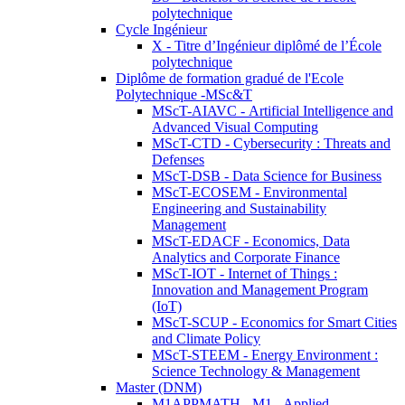
polytechnique
Cycle Ingénieur
X - Titre d’Ingénieur diplômé de l’École
polytechnique
Diplôme de formation gradué de l'Ecole
Polytechnique -MSc&T
MScT-AIAVC - Artificial Intelligence and
Advanced Visual Computing
MScT-CTD - Cybersecurity : Threats and
Defenses
MScT-DSB - Data Science for Business
MScT-ECOSEM - Environmental
Engineering and Sustainability
Management
MScT-EDACF - Economics, Data
Analytics and Corporate Finance
MScT-IOT - Internet of Things :
Innovation and Management Program
(IoT)
MScT-SCUP - Economics for Smart Cities
and Climate Policy
MScT-STEEM - Energy Environment :
Science Technology & Management
Master (DNM)
M1APPMATH - M1 - Applied