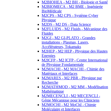
M2BIOHEA - M2 BH - Biologie et Santé
M2BIOMECA - M2 BME - Ingénierie
BioMédicale
M2CPS - M2 CPS - Système Cyber
Physique
M2DS - M2 DS - Data Science
M2FLUIDS - M2 Fluids - Mécanique des
Fluides
M2GI - M2 GI-PLATO - Grandes
installations - Plasmas, Lasers,
Accélérateurs, Tokamaks
M2HEP - M2 HEP - Physique des Hautes
Energies
M2ICFP - M2 ICFP - Centre International
de Physique Fondamentale
M2MACHI - M2 MACHI - Chimie des
Matériaux et Interfaces
M2MARES - M2 PBR - Physique par
Recherche
M2MATHMOD - M2 MM - Modélisation
Mathématique
M2MECENCLI - M2 MECENCLI -
Génie Mécanique pour les Cliniciens
M2MOCHI - M2 MoChI - Chimie
Moléculaire et Interfaces