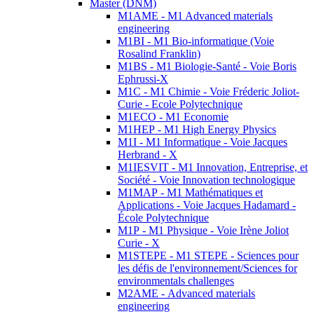
Master (DNM)
M1AME - M1 Advanced materials
engineering
M1BI - M1 Bio-informatique (Voie
Rosalind Franklin)
M1BS - M1 Biologie-Santé - Voie Boris
Ephrussi-X
M1C - M1 Chimie - Voie Fréderic Joliot-
Curie - Ecole Polytechnique
M1ECO - M1 Economie
M1HEP - M1 High Energy Physics
M1I - M1 Informatique - Voie Jacques
Herbrand - X
M1IESVIT - M1 Innovation, Entreprise, et
Société - Voie Innovation technologique
M1MAP - M1 Mathématiques et
Applications - Voie Jacques Hadamard -
École Polytechnique
M1P - M1 Physique - Voie Irène Joliot
Curie - X
M1STEPE - M1 STEPE - Sciences pour
les défis de l'environnement/Sciences for
environmentals challenges
M2AME - Advanced materials
engineering