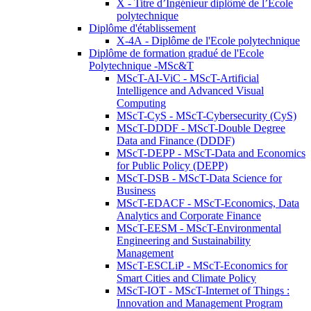
X - Titre d’Ingénieur diplômé de l’École
polytechnique
Diplôme d'établissement
X-4A - Diplôme de l'Ecole polytechnique
Diplôme de formation gradué de l'Ecole
Polytechnique -MSc&T
MScT-AI-ViC - MScT-Artificial
Intelligence and Advanced Visual
Computing
MScT-CyS - MScT-Cybersecurity (CyS)
MScT-DDDF - MScT-Double Degree
Data and Finance (DDDF)
MScT-DEPP - MScT-Data and Economics
for Public Policy (DEPP)
MScT-DSB - MScT-Data Science for
Business
MScT-EDACF - MScT-Economics, Data
Analytics and Corporate Finance
MScT-EESM - MScT-Environmental
Engineering and Sustainability
Management
MScT-ESCLiP - MScT-Economics for
Smart Cities and Climate Policy
MScT-IOT - MScT-Internet of Things :
Innovation and Management Program