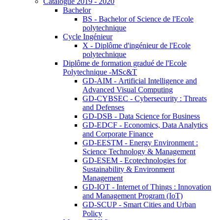
Catalogue 2019 - 2020
Bachelor
BS - Bachelor of Science de l'Ecole
polytechnique
Cycle Ingénieur
X - Diplôme d'ingénieur de l'Ecole
polytechnique
Diplôme de formation gradué de l'Ecole
Polytechnique -MSc&T
GD-AIM - Artificial Intelligence and
Advanced Visual Computing
GD-CYBSEC - Cybersecurity : Threats
and Defenses
GD-DSB - Data Science for Business
GD-EDCF - Economics, Data Analytics
and Corporate Finance
GD-EESTM - Energy Environment :
Science Technology & Management
GD-ESEM - Ecotechnologies for
Sustainability & Environment
Management
GD-IOT - Internet of Things : Innovation
and Management Program (IoT)
GD-SCUP - Smart Cities and Urban
Policy