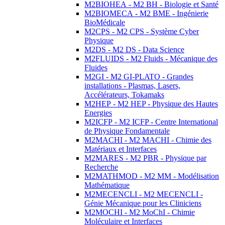
M2BIOHEA - M2 BH - Biologie et Santé
M2BIOMECA - M2 BME - Ingénierie
BioMédicale
M2CPS - M2 CPS - Système Cyber
Physique
M2DS - M2 DS - Data Science
M2FLUIDS - M2 Fluids - Mécanique des
Fluides
M2GI - M2 GI-PLATO - Grandes
installations - Plasmas, Lasers,
Accélérateurs, Tokamaks
M2HEP - M2 HEP - Physique des Hautes
Energies
M2ICFP - M2 ICFP - Centre International
de Physique Fondamentale
M2MACHI - M2 MACHI - Chimie des
Matériaux et Interfaces
M2MARES - M2 PBR - Physique par
Recherche
M2MATHMOD - M2 MM - Modélisation
Mathématique
M2MECENCLI - M2 MECENCLI -
Génie Mécanique pour les Cliniciens
M2MOCHI - M2 MoChI - Chimie
Moléculaire et Interfaces