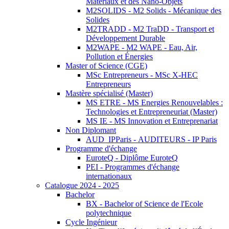
Matériaux et des Nano-Objets
M2SOLIDS - M2 Solids - Mécanique des
Solides
M2TRADD - M2 TraDD - Transport et
Développement Durable
M2WAPE - M2 WAPE - Eau, Air,
Pollution et Énergies
Master of Science (CGE)
MSc Entrepreneurs - MSc X-HEC
Entrepreneurs
Mastère spécialisé (Master)
MS ETRE - MS Energies Renouvelables :
Technologies et Entrepreneuriat (Master)
MS IE - MS Innovation et Entreprenariat
Non Diplomant
AUD_IPParis - AUDITEURS - IP Paris
Programme d'échange
EuroteQ - Diplôme EuroteQ
PEI - Programmes d'échange
internationaux
Catalogue 2024 - 2025
Bachelor
BX - Bachelor of Science de l'Ecole
polytechnique
Cycle Ingénieur