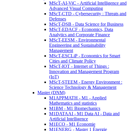
MScT-AI-ViC - Artificial Intelligence and
Advanced Visual Computing
MScT-CTD - Cybersecurity : Threats and
Defenses
MScT-DSB - Data Science for Business
MScT-EDACF - Economics, Data
Analytics and Corporate Finance
MScT-EESM - Environmental
Engineering and Sustainability
Management
MScT-ESCLiP - Economics for Smart
Cities and Climate Policy
MScT-IOT - Internet of Things :
Innovation and Management Program
(IoT)
MScT-STEEM - Energy Environment :
Science Technology & Management
Master (DNM)
M1APPMATH - M1 - Applied
Mathematics and statistics
M1BM - M1 Biomechanics
M1DATAAI - M1 Data AI - Data and
Artificial Intelligence
M1ECO - M1 Economie
M1ENERG - Master 1 Énergie