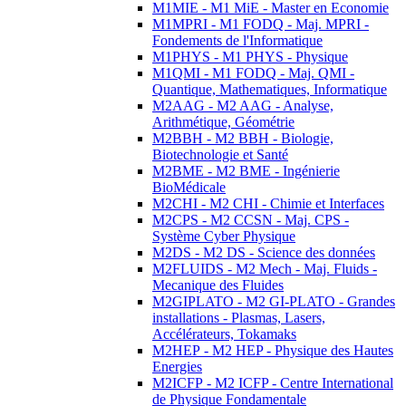
M1MIE - M1 MiE - Master en Economie
M1MPRI - M1 FODQ - Maj. MPRI -
Fondements de l'Informatique
M1PHYS - M1 PHYS - Physique
M1QMI - M1 FODQ - Maj. QMI -
Quantique, Mathematiques, Informatique
M2AAG - M2 AAG - Analyse,
Arithmétique, Géométrie
M2BBH - M2 BBH - Biologie,
Biotechnologie et Santé
M2BME - M2 BME - Ingénierie
BioMédicale
M2CHI - M2 CHI - Chimie et Interfaces
M2CPS - M2 CCSN - Maj. CPS -
Système Cyber Physique
M2DS - M2 DS - Science des données
M2FLUIDS - M2 Mech - Maj. Fluids -
Mecanique des Fluides
M2GIPLATO - M2 GI-PLATO - Grandes
installations - Plasmas, Lasers,
Accélérateurs, Tokamaks
M2HEP - M2 HEP - Physique des Hautes
Energies
M2ICFP - M2 ICFP - Centre International
de Physique Fondamentale