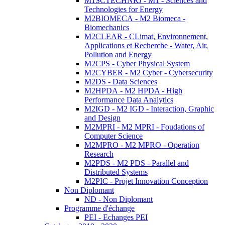
M1SCTECHNRJ - M1 - Sciences and
Technologies for Energy
M2BIOMECA - M2 Biomeca -
Biomechanics
M2CLEAR - CLimat, Environnement,
Applications et Recherche - Water, Air,
Pollution and Energy
M2CPS - Cyber Physical System
M2CYBER - M2 Cyber - Cybersecurity
M2DS - Data Sciences
M2HPDA - M2 HPDA - High
Performance Data Analytics
M2IGD - M2 IGD - Interaction, Graphic
and Design
M2MPRI - M2 MPRI - Foudations of
Computer Science
M2MPRO - M2 MPRO - Operation
Research
M2PDS - M2 PDS - Parallel and
Distributed Systems
M2PIC - Projet Innovation Conception
Non Diplomant
ND - Non Diplomant
Programme d'échange
PEI - Echanges PEI