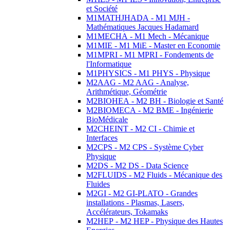
et Société
M1MATHJHADA - M1 MJH -
Mathématiques Jacques Hadamard
M1MECHA - M1 Mech - Mécanique
M1MIE - M1 MiE - Master en Economie
M1MPRI - M1 MPRI - Fondements de
l'Informatique
M1PHYSICS - M1 PHYS - Physique
M2AAG - M2 AAG - Analyse,
Arithmétique, Géométrie
M2BIOHEA - M2 BH - Biologie et Santé
M2BIOMECA - M2 BME - Ingénierie
BioMédicale
M2CHEINT - M2 CI - Chimie et
Interfaces
M2CPS - M2 CPS - Système Cyber
Physique
M2DS - M2 DS - Data Science
M2FLUIDS - M2 Fluids - Mécanique des
Fluides
M2GI - M2 GI-PLATO - Grandes
installations - Plasmas, Lasers,
Accélérateurs, Tokamaks
M2HEP - M2 HEP - Physique des Hautes