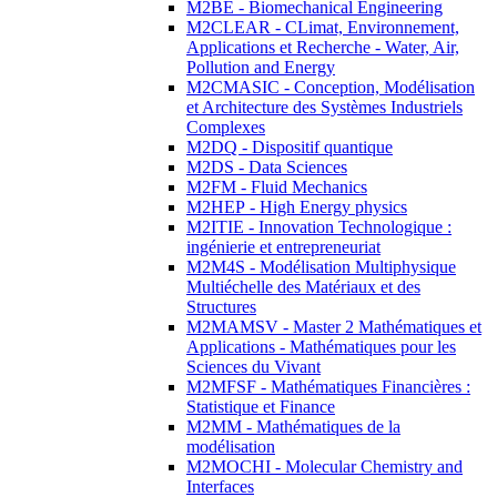
M2BE - Biomechanical Engineering
M2CLEAR - CLimat, Environnement,
Applications et Recherche - Water, Air,
Pollution and Energy
M2CMASIC - Conception, Modélisation
et Architecture des Systèmes Industriels
Complexes
M2DQ - Dispositif quantique
M2DS - Data Sciences
M2FM - Fluid Mechanics
M2HEP - High Energy physics
M2ITIE - Innovation Technologique :
ingénierie et entrepreneuriat
M2M4S - Modélisation Multiphysique
Multiéchelle des Matériaux et des
Structures
M2MAMSV - Master 2 Mathématiques et
Applications - Mathématiques pour les
Sciences du Vivant
M2MFSF - Mathématiques Financières :
Statistique et Finance
M2MM - Mathématiques de la
modélisation
M2MOCHI - Molecular Chemistry and
Interfaces