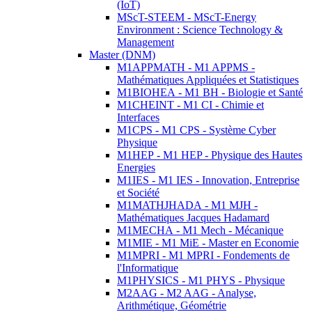
(IoT)
MScT-STEEM - MScT-Energy
Environment : Science Technology &
Management
Master (DNM)
M1APPMATH - M1 APPMS -
Mathématiques Appliquées et Statistiques
M1BIOHEA - M1 BH - Biologie et Santé
M1CHEINT - M1 CI - Chimie et
Interfaces
M1CPS - M1 CPS - Système Cyber
Physique
M1HEP - M1 HEP - Physique des Hautes
Energies
M1IES - M1 IES - Innovation, Entreprise
et Société
M1MATHJHADA - M1 MJH -
Mathématiques Jacques Hadamard
M1MECHA - M1 Mech - Mécanique
M1MIE - M1 MiE - Master en Economie
M1MPRI - M1 MPRI - Fondements de
l'Informatique
M1PHYSICS - M1 PHYS - Physique
M2AAG - M2 AAG - Analyse,
Arithmétique, Géométrie