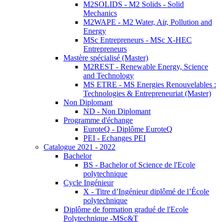
M2SOLIDS - M2 Solids - Solid
Mechanics
M2WAPE - M2 Water, Air, Pollution and
Energy
MSc Entrepreneurs - MSc X-HEC
Entrepreneurs
Mastère spécialisé (Master)
M2REST - Renewable Energy, Science
and Technology
MS ETRE - MS Energies Renouvelables :
Technologies & Entrepreneuriat (Master)
Non Diplomant
ND - Non Diplomant
Programme d'échange
EuroteQ - Diplôme EuroteQ
PEI - Echanges PEI
Catalogue 2021 - 2022
Bachelor
BS - Bachelor of Science de l'Ecole
polytechnique
Cycle Ingénieur
X - Titre d’Ingénieur diplômé de l’École
polytechnique
Diplôme de formation gradué de l'Ecole
Polytechnique -MSc&T