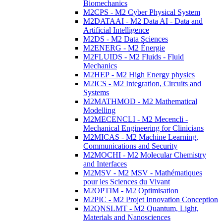
Biomechanics
M2CPS - M2 Cyber Physical System
M2DATAAI - M2 Data AI - Data and
Artificial Intelligence
M2DS - M2 Data Sciences
M2ENERG - M2 Énergie
M2FLUIDS - M2 Fluids - Fluid
Mechanics
M2HEP - M2 High Energy physics
M2ICS - M2 Integration, Circuits and
Systems
M2MATHMOD - M2 Mathematical
Modelling
M2MECENCLI - M2 Mecencli -
Mechanical Engineering for Clinicians
M2MICAS - M2 Machine Learning,
Communications and Security
M2MOCHI - M2 Molecular Chemistry
and Interfaces
M2MSV - M2 MSV - Mathématiques
pour les Sciences du Vivant
M2OPTIM - M2 Optimisation
M2PIC - M2 Projet Innovation Conception
M2QNSLMT - M2 Quantum, Light,
Materials and Nanosciences