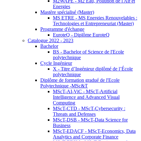
M2WAPE - M2 Eau, Pollution de l'Air et
Energies
Mastère spécialisé (Master)
MS ETRE - MS Energies Renouvelables :
Technologies et Entrepreneuriat (Master)
Programme d'échange
EuroteQ - Diplôme EuroteQ
Catalogue 2022 - 2023
Bachelor
BS - Bachelor of Science de l'Ecole
polytechnique
Cycle Ingénieur
X - Titre d’Ingénieur diplômé de l’École
polytechnique
Diplôme de formation gradué de l'Ecole
Polytechnique -MSc&T
MScT-AI-ViC - MScT-Artificial
Intelligence and Advanced Visual
Computing
MScT-CTD - MScT-Cybersecurity :
Threats and Defenses
MScT-DSB - MScT-Data Science for
Business
MScT-EDACF - MScT-Economics, Data
Analytics and Corporate Finance