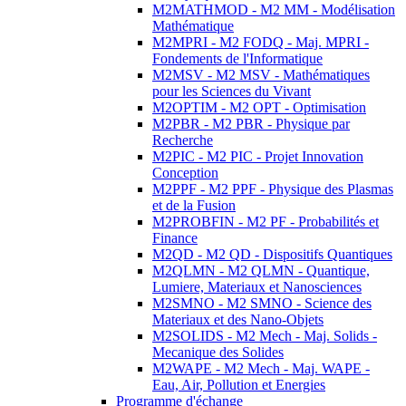
M2MATHMOD - M2 MM - Modélisation
Mathématique
M2MPRI - M2 FODQ - Maj. MPRI -
Fondements de l'Informatique
M2MSV - M2 MSV - Mathématiques
pour les Sciences du Vivant
M2OPTIM - M2 OPT - Optimisation
M2PBR - M2 PBR - Physique par
Recherche
M2PIC - M2 PIC - Projet Innovation
Conception
M2PPF - M2 PPF - Physique des Plasmas
et de la Fusion
M2PROBFIN - M2 PF - Probabilités et
Finance
M2QD - M2 QD - Dispositifs Quantiques
M2QLMN - M2 QLMN - Quantique,
Lumiere, Materiaux et Nanosciences
M2SMNO - M2 SMNO - Science des
Materiaux et des Nano-Objets
M2SOLIDS - M2 Mech - Maj. Solids -
Mecanique des Solides
M2WAPE - M2 Mech - Maj. WAPE -
Eau, Air, Pollution et Energies
Programme d'échange