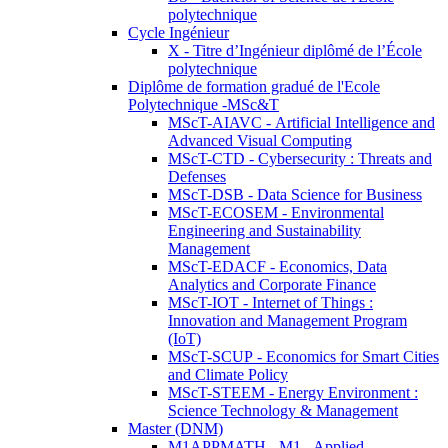
polytechnique
Cycle Ingénieur
X - Titre d’Ingénieur diplômé de l’École
polytechnique
Diplôme de formation gradué de l'Ecole
Polytechnique -MSc&T
MScT-AIAVC - Artificial Intelligence and
Advanced Visual Computing
MScT-CTD - Cybersecurity : Threats and
Defenses
MScT-DSB - Data Science for Business
MScT-ECOSEM - Environmental
Engineering and Sustainability
Management
MScT-EDACF - Economics, Data
Analytics and Corporate Finance
MScT-IOT - Internet of Things :
Innovation and Management Program
(IoT)
MScT-SCUP - Economics for Smart Cities
and Climate Policy
MScT-STEEM - Energy Environment :
Science Technology & Management
Master (DNM)
M1APPMATH - M1 - Applied