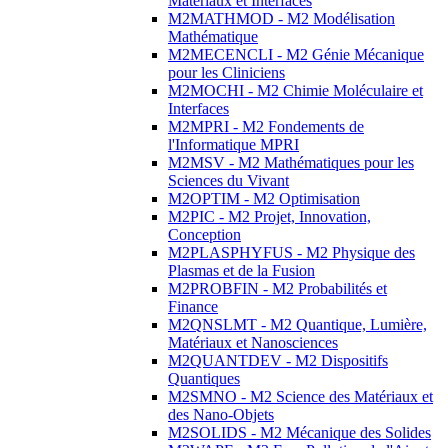
Matériaux et Interfaces
M2MATHMOD - M2 Modélisation
Mathématique
M2MECENCLI - M2 Génie Mécanique
pour les Cliniciens
M2MOCHI - M2 Chimie Moléculaire et
Interfaces
M2MPRI - M2 Fondements de
l'Informatique MPRI
M2MSV - M2 Mathématiques pour les
Sciences du Vivant
M2OPTIM - M2 Optimisation
M2PIC - M2 Projet, Innovation,
Conception
M2PLASPHYFUS - M2 Physique des
Plasmas et de la Fusion
M2PROBFIN - M2 Probabilités et
Finance
M2QNSLMT - M2 Quantique, Lumière,
Matériaux et Nanosciences
M2QUANTDEV - M2 Dispositifs
Quantiques
M2SMNO - M2 Science des Matériaux et
des Nano-Objets
M2SOLIDS - M2 Mécanique des Solides