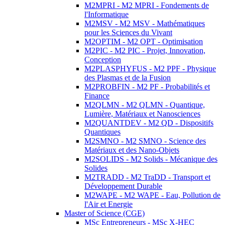
M2MPRI - M2 MPRI - Fondements de
l'Informatique
M2MSV - M2 MSV - Mathématiques
pour les Sciences du Vivant
M2OPTIM - M2 OPT - Optimisation
M2PIC - M2 PIC - Projet, Innovation,
Conception
M2PLASPHYFUS - M2 PPF - Physique
des Plasmas et de la Fusion
M2PROBFIN - M2 PF - Probabilités et
Finance
M2QLMN - M2 QLMN - Quantique,
Lumière, Matériaux et Nanosciences
M2QUANTDEV - M2 QD - Dispositifs
Quantiques
M2SMNO - M2 SMNO - Science des
Matériaux et des Nano-Objets
M2SOLIDS - M2 Solids - Mécanique des
Solides
M2TRADD - M2 TraDD - Transport et
Développement Durable
M2WAPE - M2 WAPE - Eau, Pollution de
l'Air et Energie
Master of Science (CGE)
MSc Entrepreneurs - MSc X-HEC