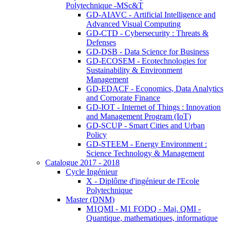
Polytechnique -MSc&T
GD-AIAVC - Artificial Intelligence and
Advanced Visual Computing
GD-CTD - Cybersecurity : Threats &
Defenses
GD-DSB - Data Science for Business
GD-ECOSEM - Ecotechnologies for
Sustainability & Environment
Management
GD-EDACF - Economics, Data Analytics
and Corporate Finance
GD-IOT - Internet of Things : Innovation
and Management Program (IoT)
GD-SCUP - Smart Cities and Urban
Policy
GD-STEEM - Energy Environment :
Science Technology & Management
Catalogue 2017 - 2018
Cycle Ingénieur
X - Diplôme d'ingénieur de l'Ecole
Polytechnique
Master (DNM)
M1QMI - M1 FODQ - Maj. QMI -
Quantique, mathematiques, informatique