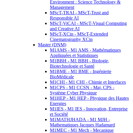
Environment : Science Technology &
Management
MScT-TRAI - MScT-Trust and
Responsible AI
MScT-ViCAI - MScT-Visual Computing
and Creative AI
MScT-XCin - MScT-Extended
Cinematography XCin
Master (DNM)
M1AMS - M1 AMS - Mathématiques
Appliquées et Statistiques
M1BBH - M1 BBH - Biologie,
Biotechnologie et Santé
M1BME - M1 BME - Ingénierie
BioMédicale
M1CHI - M1 CHI - Chimie et Interfaces
M1CPS - M1 CCSN - Maj. CPS -
Système Cyber Physique
M1HEP - M1 HEP - Physique des Hautes
Energies
M1IES - M1 IES - Innovation, Entreprise
et Société
M1MATHJHADA - M1 MJH -
Mathematiques Jacques Hadamard
M1MEC - M1 Mech - Mecanique