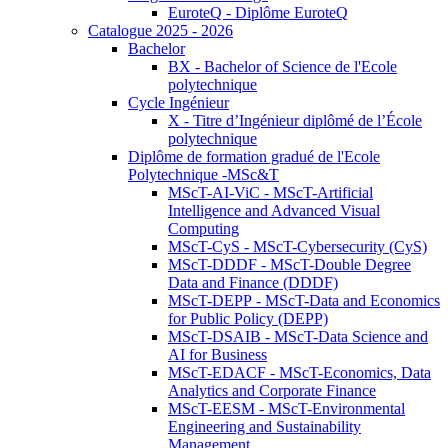
EuroteQ - Diplôme EuroteQ
Catalogue 2025 - 2026
Bachelor
BX - Bachelor of Science de l'Ecole
polytechnique
Cycle Ingénieur
X - Titre d’Ingénieur diplômé de l’École
polytechnique
Diplôme de formation gradué de l'Ecole
Polytechnique -MSc&T
MScT-AI-ViC - MScT-Artificial
Intelligence and Advanced Visual
Computing
MScT-CyS - MScT-Cybersecurity (CyS)
MScT-DDDF - MScT-Double Degree
Data and Finance (DDDF)
MScT-DEPP - MScT-Data and Economics
for Public Policy (DEPP)
MScT-DSAIB - MScT-Data Science and
AI for Business
MScT-EDACF - MScT-Economics, Data
Analytics and Corporate Finance
MScT-EESM - MScT-Environmental
Engineering and Sustainability
Management