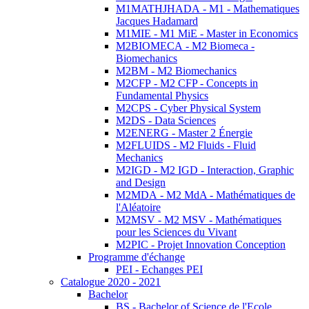
M1MATHJHADA - M1 - Mathematiques
Jacques Hadamard
M1MIE - M1 MiE - Master in Economics
M2BIOMECA - M2 Biomeca -
Biomechanics
M2BM - M2 Biomechanics
M2CFP - M2 CFP - Concepts in
Fundamental Physics
M2CPS - Cyber Physical System
M2DS - Data Sciences
M2ENERG - Master 2 Énergie
M2FLUIDS - M2 Fluids - Fluid
Mechanics
M2IGD - M2 IGD - Interaction, Graphic
and Design
M2MDA - M2 MdA - Mathématiques de
l'Aléatoire
M2MSV - M2 MSV - Mathématiques
pour les Sciences du Vivant
M2PIC - Projet Innovation Conception
Programme d'échange
PEI - Echanges PEI
Catalogue 2020 - 2021
Bachelor
BS - Bachelor of Science de l'Ecole