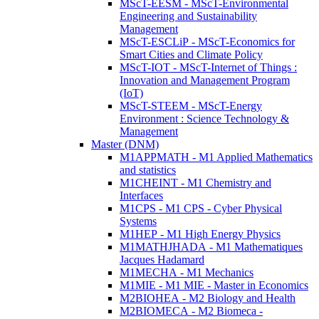
MScT-EESM - MScT-Environmental
Engineering and Sustainability
Management
MScT-ESCLiP - MScT-Economics for
Smart Cities and Climate Policy
MScT-IOT - MScT-Internet of Things :
Innovation and Management Program
(IoT)
MScT-STEEM - MScT-Energy
Environment : Science Technology &
Management
Master (DNM)
M1APPMATH - M1 Applied Mathematics
and statistics
M1CHEINT - M1 Chemistry and
Interfaces
M1CPS - M1 CPS - Cyber Physical
Systems
M1HEP - M1 High Energy Physics
M1MATHJHADA - M1 Mathematiques
Jacques Hadamard
M1MECHA - M1 Mechanics
M1MIE - M1 MIE - Master in Economics
M2BIOHEA - M2 Biology and Health
M2BIOMECA - M2 Biomeca -