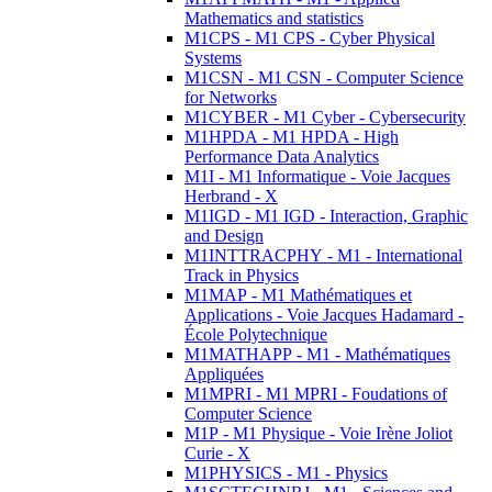
Mathematics and statistics
M1CPS - M1 CPS - Cyber Physical
Systems
M1CSN - M1 CSN - Computer Science
for Networks
M1CYBER - M1 Cyber - Cybersecurity
M1HPDA - M1 HPDA - High
Performance Data Analytics
M1I - M1 Informatique - Voie Jacques
Herbrand - X
M1IGD - M1 IGD - Interaction, Graphic
and Design
M1INTTRACPHY - M1 - International
Track in Physics
M1MAP - M1 Mathématiques et
Applications - Voie Jacques Hadamard -
École Polytechnique
M1MATHAPP - M1 - Mathématiques
Appliquées
M1MPRI - M1 MPRI - Foudations of
Computer Science
M1P - M1 Physique - Voie Irène Joliot
Curie - X
M1PHYSICS - M1 - Physics