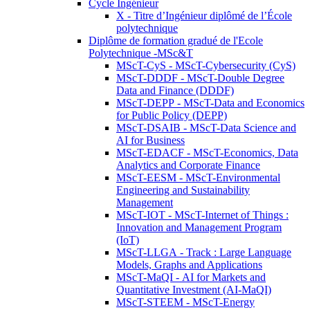
Cycle Ingénieur
X - Titre d’Ingénieur diplômé de l’École
polytechnique
Diplôme de formation gradué de l'Ecole
Polytechnique -MSc&T
MScT-CyS - MScT-Cybersecurity (CyS)
MScT-DDDF - MScT-Double Degree
Data and Finance (DDDF)
MScT-DEPP - MScT-Data and Economics
for Public Policy (DEPP)
MScT-DSAIB - MScT-Data Science and
AI for Business
MScT-EDACF - MScT-Economics, Data
Analytics and Corporate Finance
MScT-EESM - MScT-Environmental
Engineering and Sustainability
Management
MScT-IOT - MScT-Internet of Things :
Innovation and Management Program
(IoT)
MScT-LLGA - Track : Large Language
Models, Graphs and Applications
MScT-MaQI - AI for Markets and
Quantitative Investment (AI-MaQI)
MScT-STEEM - MScT-Energy