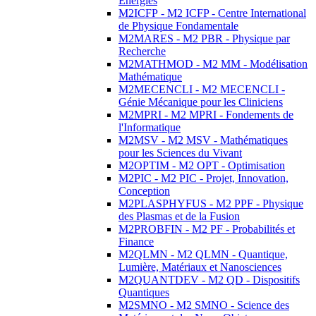
Energies
M2ICFP - M2 ICFP - Centre International
de Physique Fondamentale
M2MARES - M2 PBR - Physique par
Recherche
M2MATHMOD - M2 MM - Modélisation
Mathématique
M2MECENCLI - M2 MECENCLI -
Génie Mécanique pour les Cliniciens
M2MPRI - M2 MPRI - Fondements de
l'Informatique
M2MSV - M2 MSV - Mathématiques
pour les Sciences du Vivant
M2OPTIM - M2 OPT - Optimisation
M2PIC - M2 PIC - Projet, Innovation,
Conception
M2PLASPHYFUS - M2 PPF - Physique
des Plasmas et de la Fusion
M2PROBFIN - M2 PF - Probabilités et
Finance
M2QLMN - M2 QLMN - Quantique,
Lumière, Matériaux et Nanosciences
M2QUANTDEV - M2 QD - Dispositifs
Quantiques
M2SMNO - M2 SMNO - Science des