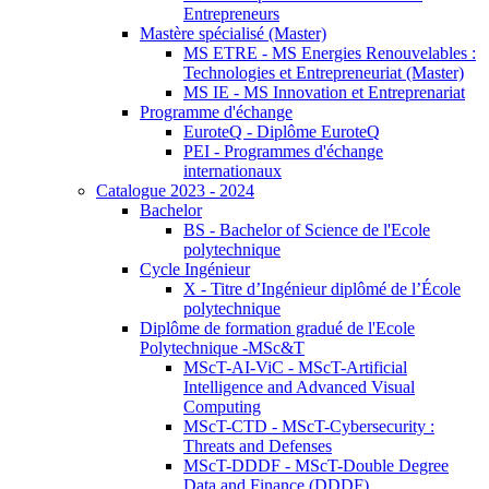
Entrepreneurs
Mastère spécialisé (Master)
MS ETRE - MS Energies Renouvelables :
Technologies et Entrepreneuriat (Master)
MS IE - MS Innovation et Entreprenariat
Programme d'échange
EuroteQ - Diplôme EuroteQ
PEI - Programmes d'échange
internationaux
Catalogue 2023 - 2024
Bachelor
BS - Bachelor of Science de l'Ecole
polytechnique
Cycle Ingénieur
X - Titre d’Ingénieur diplômé de l’École
polytechnique
Diplôme de formation gradué de l'Ecole
Polytechnique -MSc&T
MScT-AI-ViC - MScT-Artificial
Intelligence and Advanced Visual
Computing
MScT-CTD - MScT-Cybersecurity :
Threats and Defenses
MScT-DDDF - MScT-Double Degree
Data and Finance (DDDF)