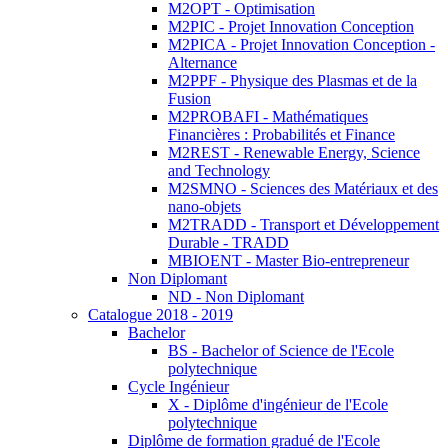
M2OPT - Optimisation
M2PIC - Projet Innovation Conception
M2PICA - Projet Innovation Conception -
Alternance
M2PPF - Physique des Plasmas et de la
Fusion
M2PROBAFI - Mathématiques
Financières : Probabilités et Finance
M2REST - Renewable Energy, Science
and Technology
M2SMNO - Sciences des Matériaux et des
nano-objets
M2TRADD - Transport et Développement
Durable - TRADD
MBIOENT - Master Bio-entrepreneur
Non Diplomant
ND - Non Diplomant
Catalogue 2018 - 2019
Bachelor
BS - Bachelor of Science de l'Ecole
polytechnique
Cycle Ingénieur
X - Diplôme d'ingénieur de l'Ecole
polytechnique
Diplôme de formation gradué de l'Ecole