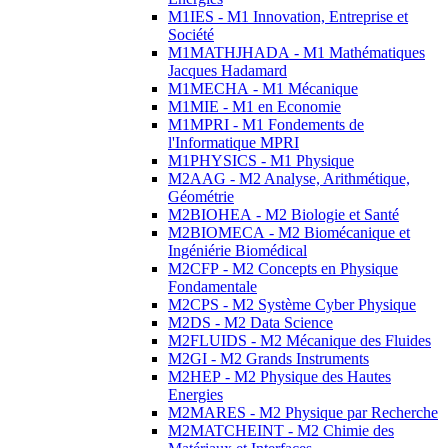
M1IES - M1 Innovation, Entreprise et
Société
M1MATHJHADA - M1 Mathématiques
Jacques Hadamard
M1MECHA - M1 Mécanique
M1MIE - M1 en Economie
M1MPRI - M1 Fondements de
l'Informatique MPRI
M1PHYSICS - M1 Physique
M2AAG - M2 Analyse, Arithmétique,
Géométrie
M2BIOHEA - M2 Biologie et Santé
M2BIOMECA - M2 Biomécanique et
Ingéniérie Biomédical
M2CFP - M2 Concepts en Physique
Fondamentale
M2CPS - M2 Système Cyber Physique
M2DS - M2 Data Science
M2FLUIDS - M2 Mécanique des Fluides
M2GI - M2 Grands Instruments
M2HEP - M2 Physique des Hautes
Energies
M2MARES - M2 Physique par Recherche
M2MATCHEINT - M2 Chimie des