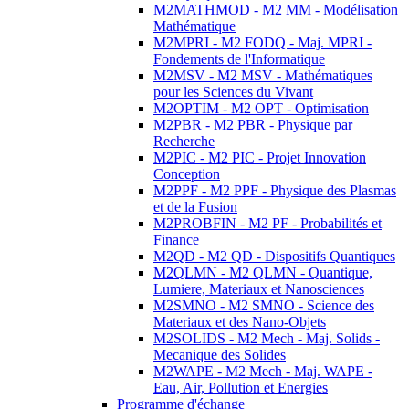
M2MATHMOD - M2 MM - Modélisation
Mathématique
M2MPRI - M2 FODQ - Maj. MPRI -
Fondements de l'Informatique
M2MSV - M2 MSV - Mathématiques
pour les Sciences du Vivant
M2OPTIM - M2 OPT - Optimisation
M2PBR - M2 PBR - Physique par
Recherche
M2PIC - M2 PIC - Projet Innovation
Conception
M2PPF - M2 PPF - Physique des Plasmas
et de la Fusion
M2PROBFIN - M2 PF - Probabilités et
Finance
M2QD - M2 QD - Dispositifs Quantiques
M2QLMN - M2 QLMN - Quantique,
Lumiere, Materiaux et Nanosciences
M2SMNO - M2 SMNO - Science des
Materiaux et des Nano-Objets
M2SOLIDS - M2 Mech - Maj. Solids -
Mecanique des Solides
M2WAPE - M2 Mech - Maj. WAPE -
Eau, Air, Pollution et Energies
Programme d'échange