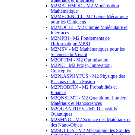
Matériaux et Interfaces
M2MATHMOD - M2 Modélisation
Mathématique
M2MECENCLI - M2 Génie Mécanique
pour les Cliniciens
M2MOCHI - M2 Chimie Moléculaire et
Interfaces
M2MPRI - M2 Fondements de
l'Informatique MPRI
M2MSV - M2 Mathématiques pour les
Sciences du Vivant
M2OPTIM - M2 Optimisation
M2PIC - M2 Projet, Innovation,
Conception
M2PLASPHYFUS - M2 Physique des
Plasmas et de la Fusion
M2PROBFIN - M2 Probabilités et
Finance
M2QNSLMT - M2 Quantique, Lumière,
Matériaux et Nanosciences
M2QUANTDEV - M2 Dispositifs
Quantiques
M2SMNO - M2 Science des Matériaux et
des Nano-Objets
M2SOLIDS - M2 Mécanique des Solides