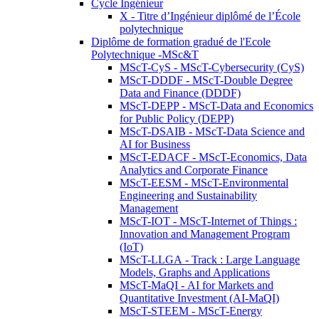
Cycle Ingénieur
X - Titre d’Ingénieur diplômé de l’École
polytechnique
Diplôme de formation gradué de l'Ecole
Polytechnique -MSc&T
MScT-CyS - MScT-Cybersecurity (CyS)
MScT-DDDF - MScT-Double Degree
Data and Finance (DDDF)
MScT-DEPP - MScT-Data and Economics
for Public Policy (DEPP)
MScT-DSAIB - MScT-Data Science and
AI for Business
MScT-EDACF - MScT-Economics, Data
Analytics and Corporate Finance
MScT-EESM - MScT-Environmental
Engineering and Sustainability
Management
MScT-IOT - MScT-Internet of Things :
Innovation and Management Program
(IoT)
MScT-LLGA - Track : Large Language
Models, Graphs and Applications
MScT-MaQI - AI for Markets and
Quantitative Investment (AI-MaQI)
MScT-STEEM - MScT-Energy