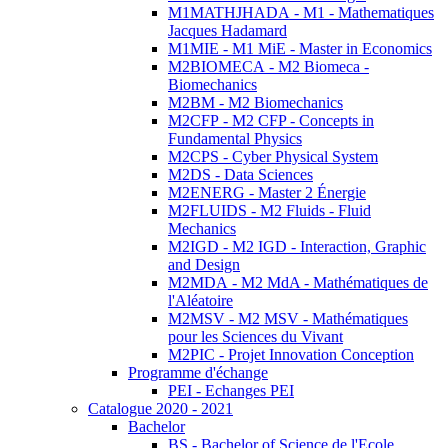
M1MATHJHADA - M1 - Mathematiques
Jacques Hadamard
M1MIE - M1 MiE - Master in Economics
M2BIOMECA - M2 Biomeca -
Biomechanics
M2BM - M2 Biomechanics
M2CFP - M2 CFP - Concepts in
Fundamental Physics
M2CPS - Cyber Physical System
M2DS - Data Sciences
M2ENERG - Master 2 Énergie
M2FLUIDS - M2 Fluids - Fluid
Mechanics
M2IGD - M2 IGD - Interaction, Graphic
and Design
M2MDA - M2 MdA - Mathématiques de
l'Aléatoire
M2MSV - M2 MSV - Mathématiques
pour les Sciences du Vivant
M2PIC - Projet Innovation Conception
Programme d'échange
PEI - Echanges PEI
Catalogue 2020 - 2021
Bachelor
BS - Bachelor of Science de l'Ecole