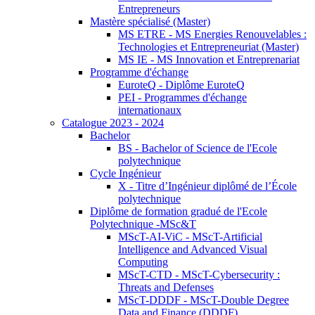
Entrepreneurs
Mastère spécialisé (Master)
MS ETRE - MS Energies Renouvelables :
Technologies et Entrepreneuriat (Master)
MS IE - MS Innovation et Entreprenariat
Programme d'échange
EuroteQ - Diplôme EuroteQ
PEI - Programmes d'échange
internationaux
Catalogue 2023 - 2024
Bachelor
BS - Bachelor of Science de l'Ecole
polytechnique
Cycle Ingénieur
X - Titre d’Ingénieur diplômé de l’École
polytechnique
Diplôme de formation gradué de l'Ecole
Polytechnique -MSc&T
MScT-AI-ViC - MScT-Artificial
Intelligence and Advanced Visual
Computing
MScT-CTD - MScT-Cybersecurity :
Threats and Defenses
MScT-DDDF - MScT-Double Degree
Data and Finance (DDDF)