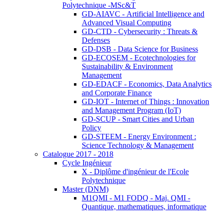
Polytechnique -MSc&T
GD-AIAVC - Artificial Intelligence and
Advanced Visual Computing
GD-CTD - Cybersecurity : Threats &
Defenses
GD-DSB - Data Science for Business
GD-ECOSEM - Ecotechnologies for
Sustainability & Environment
Management
GD-EDACF - Economics, Data Analytics
and Corporate Finance
GD-IOT - Internet of Things : Innovation
and Management Program (IoT)
GD-SCUP - Smart Cities and Urban
Policy
GD-STEEM - Energy Environment :
Science Technology & Management
Catalogue 2017 - 2018
Cycle Ingénieur
X - Diplôme d'ingénieur de l'Ecole
Polytechnique
Master (DNM)
M1QMI - M1 FODQ - Maj. QMI -
Quantique, mathematiques, informatique