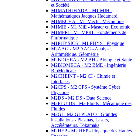
et Société
M1MATHJHADA - M1 MJH -
Mathématiques Jacques Hadamard
M1MECHA - M1 Mech - Mécanique
M1MIE - M1 MiE - Master en Economie
M1MPRI - M1 MPRI - Fondements de
l'Informatique
M1PHYSICS - M1 PHYS - Physique
M2AAG - M2 AAG - Analyse,
Arithmétique, Géométrie
M2BIOHEA - M2 BH - Biologie et Santé
M2BIOMECA - M2 BME - Ingénierie
BioMédicale
M2CHEINT - M2 CI - Chimie et
Interfaces
M2CPS - M2 CPS - Système Cyber
Physique
M2DS - M2 DS - Data Science
M2FLUIDS - M2 Fluids - Mécanique des
Fluides
M2GI - M2 GI-PLATO - Grandes
installations - Plasmas, Lasers,
Accélérateurs, Tokamaks
M2HEP - M2 HEP - Physique des Hautes