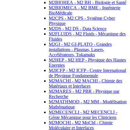
M2BIOHEA - M2 BH - Biologie et Santé
M2BIOMECA - M2 BME - Ingénierie
BioMédicale
M2CPS - M2 CPS - Système Cyber
Physique
M2DS - M2 DS - Data Science
M2FLUIDS - M2 Fluids - Mécanique des
Fluides
M2GI - M2 GI-PLATO - Grandes
installations - Plasmas, Lasers,
Accélérateurs, Tokamaks
M2HEP - M2 HEP - Physique des Hautes
Energies
M2ICFP - M2 ICFP - Centre International
de Physique Fondamentale
M2MACHI - M2 MACHI - Chimie des
Matériaux et Interfaces
M2MARES - M2 PBR - Physique par
Recherche
M2MATHMOD - M2 MM - Modélisation
Mathématique
M2MECENCLI - M2 MECENCLI -
Génie Mécanique pour les Cliniciens
M2MOCHI - M2 MoChI - Chimie
Moléculaire et Interfaces