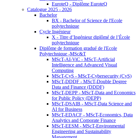
EuroteQ - Diplôme EuroteQ
Catalogue 2025 - 2026
Bachelor
BX - Bachelor of Science de l'Ecole
polytechnique
Cycle Ingénieur
X - Titre d’Ingénieur diplômé de l’École
polytechnique
Diplôme de formation gradué de l'Ecole
Polytechnique -MSc&T
MScT-AI-ViC - MScT-Artificial
Intelligence and Advanced Visual
Computing
MScT-CyS - MScT-Cybersecurity (CyS)
MScT-DDDF - MScT-Double Degree
Data and Finance (DDDF)
MScT-DEPP - MScT-Data and Economics
for Public Policy (DEPP)
MScT-DSAIB - MScT-Data Science and
AI for Business
MScT-EDACF - MScT-Economics, Data
Analytics and Corporate Finance
MScT-EESM - MScT-Environmental
Engineering and Sustainability
Management