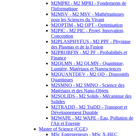
M2MPRI - M2 MPRI - Fondements de
l'Informatique
M2MSV - M2 MSV - Mathématiques
pour les Sciences du Vivant
M2OPTIM - M2 OPT - Optimisation
M2PIC - M2 PIC - Projet, Innovation,
Conception
M2PLASPHYFUS - M2 PPF - Physique
des Plasmas et de la Fusion
M2PROBFIN - M2 PF - Probabilités et
Finance
M2QLMN - M2 QLMN - Quantique,
Lumière, Matériaux et Nanosciences
M2QUANTDEV - M2 QD - Dispositifs
Quantiques
M2SMNO - M2 SMNO - Science des
Matériaux et des Nano-Objets
M2SOLIDS - M2 Solids - Mécanique des
Solides
M2TRADD - M2 TraDD - Transport et
Développement Durable
M2WAPE - M2 WAPE - Eau, Pollution de
l'Air et Energie
Master of Science (CGE)
MSc Entrepreneurs - MSc X-HEC