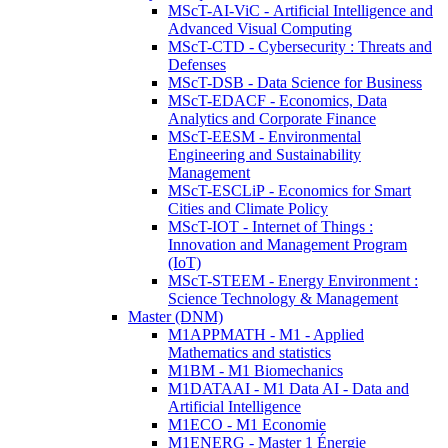
MScT-AI-ViC - Artificial Intelligence and
Advanced Visual Computing
MScT-CTD - Cybersecurity : Threats and
Defenses
MScT-DSB - Data Science for Business
MScT-EDACF - Economics, Data
Analytics and Corporate Finance
MScT-EESM - Environmental
Engineering and Sustainability
Management
MScT-ESCLiP - Economics for Smart
Cities and Climate Policy
MScT-IOT - Internet of Things :
Innovation and Management Program
(IoT)
MScT-STEEM - Energy Environment :
Science Technology & Management
Master (DNM)
M1APPMATH - M1 - Applied
Mathematics and statistics
M1BM - M1 Biomechanics
M1DATAAI - M1 Data AI - Data and
Artificial Intelligence
M1ECO - M1 Economie
M1ENERG - Master 1 Énergie