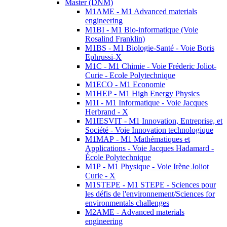
Master (DNM)
M1AME - M1 Advanced materials
engineering
M1BI - M1 Bio-informatique (Voie
Rosalind Franklin)
M1BS - M1 Biologie-Santé - Voie Boris
Ephrussi-X
M1C - M1 Chimie - Voie Fréderic Joliot-
Curie - Ecole Polytechnique
M1ECO - M1 Economie
M1HEP - M1 High Energy Physics
M1I - M1 Informatique - Voie Jacques
Herbrand - X
M1IESVIT - M1 Innovation, Entreprise, et
Société - Voie Innovation technologique
M1MAP - M1 Mathématiques et
Applications - Voie Jacques Hadamard -
École Polytechnique
M1P - M1 Physique - Voie Irène Joliot
Curie - X
M1STEPE - M1 STEPE - Sciences pour
les défis de l'environnement/Sciences for
environmentals challenges
M2AME - Advanced materials
engineering