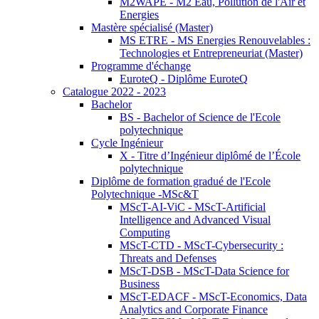
M2WAPE - M2 Eau, Pollution de l'Air et
Energies
Mastère spécialisé (Master)
MS ETRE - MS Energies Renouvelables :
Technologies et Entrepreneuriat (Master)
Programme d'échange
EuroteQ - Diplôme EuroteQ
Catalogue 2022 - 2023
Bachelor
BS - Bachelor of Science de l'Ecole
polytechnique
Cycle Ingénieur
X - Titre d’Ingénieur diplômé de l’École
polytechnique
Diplôme de formation gradué de l'Ecole
Polytechnique -MSc&T
MScT-AI-ViC - MScT-Artificial
Intelligence and Advanced Visual
Computing
MScT-CTD - MScT-Cybersecurity :
Threats and Defenses
MScT-DSB - MScT-Data Science for
Business
MScT-EDACF - MScT-Economics, Data
Analytics and Corporate Finance