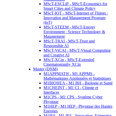
MScT-ESCLiP - MScT-Economics for
Smart Cities and Climate Policy
MScT-IOT - MScT-Internet of Things :
Innovation and Management Program
(IoT)
MScT-STEEM - MScT-Energy
Environment : Science Technology &
Management
MScT-TRAI - MScT-Trust and
Responsible AI
MScT-ViCAI - MScT-Visual Computing
and Creative AI
MScT-XCin - MScT-Extended
Cinematography XCin
Master (DNM)
M1APPMATH - M1 APPMS -
Mathématiques Appliquées et Statistiques
M1BIOHEA - M1 BH - Biologie et Santé
M1CHEINT - M1 CI - Chimie et
Interfaces
M1CPS - M1 CPS - Système Cyber
Physique
M1HEP - M1 HEP - Physique des Hautes
Energies
M1IES - M1 IES - Innovation, Entreprise