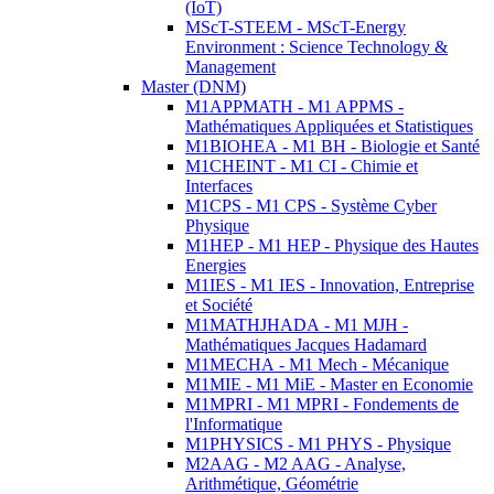
(IoT)
MScT-STEEM - MScT-Energy
Environment : Science Technology &
Management
Master (DNM)
M1APPMATH - M1 APPMS -
Mathématiques Appliquées et Statistiques
M1BIOHEA - M1 BH - Biologie et Santé
M1CHEINT - M1 CI - Chimie et
Interfaces
M1CPS - M1 CPS - Système Cyber
Physique
M1HEP - M1 HEP - Physique des Hautes
Energies
M1IES - M1 IES - Innovation, Entreprise
et Société
M1MATHJHADA - M1 MJH -
Mathématiques Jacques Hadamard
M1MECHA - M1 Mech - Mécanique
M1MIE - M1 MiE - Master en Economie
M1MPRI - M1 MPRI - Fondements de
l'Informatique
M1PHYSICS - M1 PHYS - Physique
M2AAG - M2 AAG - Analyse,
Arithmétique, Géométrie