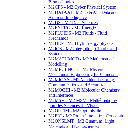
Biomechanics
M2CPS - M2 Cyber Physical System
M2DATAAI - M2 Data AI - Data and
Artificial Intelligence
M2DS - M2 Data Sciences
M2ENERG - M2 Énergie
M2FLUIDS - M2 Fluids - Fluid
Mechanics
M2HEP - M2 High Energy physics
M2ICS - M2 Integration, Circuits and
Systems
M2MATHMOD - M2 Mathematical
Modelling
M2MECENCLI - M2 Mecencli -
Mechanical Engineering for Clinicians
M2MICAS - M2 Machine Learning,
Communications and Security
M2MOCHI - M2 Molecular Chemistry
and Interfaces
M2MSV - M2 MSV - Mathématiques
pour les Sciences du Vivant
M2OPTIM - M2 Optimisation
M2PIC - M2 Projet Innovation Conception
M2QNSLMT - M2 Quantum, Light,
Materials and Nanosciences