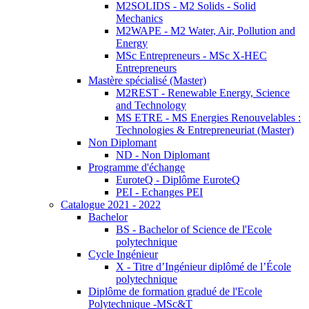
M2SOLIDS - M2 Solids - Solid
Mechanics
M2WAPE - M2 Water, Air, Pollution and
Energy
MSc Entrepreneurs - MSc X-HEC
Entrepreneurs
Mastère spécialisé (Master)
M2REST - Renewable Energy, Science
and Technology
MS ETRE - MS Energies Renouvelables :
Technologies & Entrepreneuriat (Master)
Non Diplomant
ND - Non Diplomant
Programme d'échange
EuroteQ - Diplôme EuroteQ
PEI - Echanges PEI
Catalogue 2021 - 2022
Bachelor
BS - Bachelor of Science de l'Ecole
polytechnique
Cycle Ingénieur
X - Titre d’Ingénieur diplômé de l’École
polytechnique
Diplôme de formation gradué de l'Ecole
Polytechnique -MSc&T