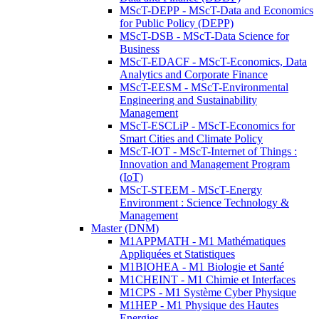
MScT-DEPP - MScT-Data and Economics
for Public Policy (DEPP)
MScT-DSB - MScT-Data Science for
Business
MScT-EDACF - MScT-Economics, Data
Analytics and Corporate Finance
MScT-EESM - MScT-Environmental
Engineering and Sustainability
Management
MScT-ESCLiP - MScT-Economics for
Smart Cities and Climate Policy
MScT-IOT - MScT-Internet of Things :
Innovation and Management Program
(IoT)
MScT-STEEM - MScT-Energy
Environment : Science Technology &
Management
Master (DNM)
M1APPMATH - M1 Mathématiques
Appliquées et Statistiques
M1BIOHEA - M1 Biologie et Santé
M1CHEINT - M1 Chimie et Interfaces
M1CPS - M1 Système Cyber Physique
M1HEP - M1 Physique des Hautes
Energies