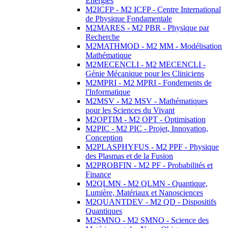
Energies
M2ICFP - M2 ICFP - Centre International
de Physique Fondamentale
M2MARES - M2 PBR - Physique par
Recherche
M2MATHMOD - M2 MM - Modélisation
Mathématique
M2MECENCLI - M2 MECENCLI -
Génie Mécanique pour les Cliniciens
M2MPRI - M2 MPRI - Fondements de
l'Informatique
M2MSV - M2 MSV - Mathématiques
pour les Sciences du Vivant
M2OPTIM - M2 OPT - Optimisation
M2PIC - M2 PIC - Projet, Innovation,
Conception
M2PLASPHYFUS - M2 PPF - Physique
des Plasmas et de la Fusion
M2PROBFIN - M2 PF - Probabilités et
Finance
M2QLMN - M2 QLMN - Quantique,
Lumière, Matériaux et Nanosciences
M2QUANTDEV - M2 QD - Dispositifs
Quantiques
M2SMNO - M2 SMNO - Science des