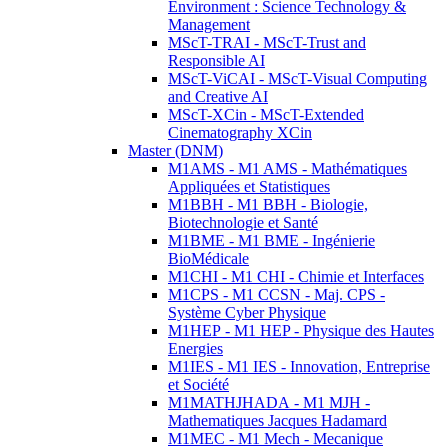
Environment : Science Technology &
Management
MScT-TRAI - MScT-Trust and
Responsible AI
MScT-ViCAI - MScT-Visual Computing
and Creative AI
MScT-XCin - MScT-Extended
Cinematography XCin
Master (DNM)
M1AMS - M1 AMS - Mathématiques
Appliquées et Statistiques
M1BBH - M1 BBH - Biologie,
Biotechnologie et Santé
M1BME - M1 BME - Ingénierie
BioMédicale
M1CHI - M1 CHI - Chimie et Interfaces
M1CPS - M1 CCSN - Maj. CPS -
Système Cyber Physique
M1HEP - M1 HEP - Physique des Hautes
Energies
M1IES - M1 IES - Innovation, Entreprise
et Société
M1MATHJHADA - M1 MJH -
Mathematiques Jacques Hadamard
M1MEC - M1 Mech - Mecanique