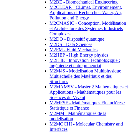
M2BE - Biomechanical Engineering
M2CLEAR - CLimat, Environnement,
Applications et Recherche - Water, Air,
Pollution and Energy
M2CMASIC - Conception, Modélisation
et Architecture des Systèmes Industriels
Complexes
M2DQ - Dispositif quantique
M2DS - Data Sciences
M2FM - Fluid Mechanics
M2HEP - High Energy physics
M2ITIE - Innovation Technologique :
ingénierie et entrepreneuriat
M2M4S - Modélisation Multiphysique
Multiéchelle des Matériaux et des
Structures
M2MAMSV - Master 2 Mathématiques et
Applications - Mathématiques pour les
Sciences du Vivant
M2MFSF - Mathématiques Financières :
Statistique et Finance
M2MM - Mathématiques de la
modélisation
M2MOCHI - Molecular Chemistry and
Interfaces