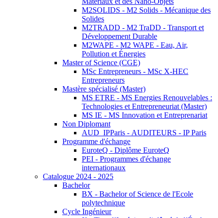
Matériaux et des Nano-Objets
M2SOLIDS - M2 Solids - Mécanique des
Solides
M2TRADD - M2 TraDD - Transport et
Développement Durable
M2WAPE - M2 WAPE - Eau, Air,
Pollution et Énergies
Master of Science (CGE)
MSc Entrepreneurs - MSc X-HEC
Entrepreneurs
Mastère spécialisé (Master)
MS ETRE - MS Energies Renouvelables :
Technologies et Entrepreneuriat (Master)
MS IE - MS Innovation et Entreprenariat
Non Diplomant
AUD_IPParis - AUDITEURS - IP Paris
Programme d'échange
EuroteQ - Diplôme EuroteQ
PEI - Programmes d'échange
internationaux
Catalogue 2024 - 2025
Bachelor
BX - Bachelor of Science de l'Ecole
polytechnique
Cycle Ingénieur