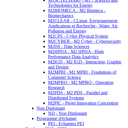
M1SCTECHNRJ - M1 - Sciences and
Technologies for Energy
M2BIOMECA - M2 Biomeca -
Biomechanics
M2CLEAR - CLimat, Environnement,
Applications et Recherche - Water, Air,
Pollution and Energy
M2CPS - Cyber Physical System
M2CYBER - M2 Cyber - Cybersecurity
M2DS - Data Sciences
M2HPDA - M2 HPDA - High
Performance Data Analytics
M2IGD - M2 IGD - Interaction, Graphic
and Design
M2MPRI - M2 MPRI - Foudations of
Computer Science
M2MPRO - M2 MPRO - Operation
Research
M2PDS - M2 PDS - Parallel and
Distributed Systems
M2PIC - Projet Innovation Conception
Non Diplomant
ND - Non Diplomant
Programme d'échange
PEI - Echanges PEI