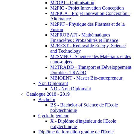
M2OPT - Optimisation
M2PIC - Projet Innovation Conception
M2PICA - Projet Innovation Conception -
Alternance
M2PPF - Physique des Plasmas et de la
Fusion
M2PROBAFI - Mathématiques
Financières : Probabilités et Finance
M2REST - Renewable Energy, Science
and Technology
M2SMNO - Sciences des Matériaux et des
nano-objets
M2TRADD - Transport et Développement
Durable - TRADD
MBIOENT - Master Bio-entrepreneur
Non Diplomant
ND - Non Diplomant
Catalogue 2018 - 2019
Bachelor
BS - Bachelor of Science de l'Ecole
polytechnique
Cycle Ingénieur
X - Diplôme d'ingénieur de l'Ecole
polytechnique
Diplôme de formation gradué de l'Ecole