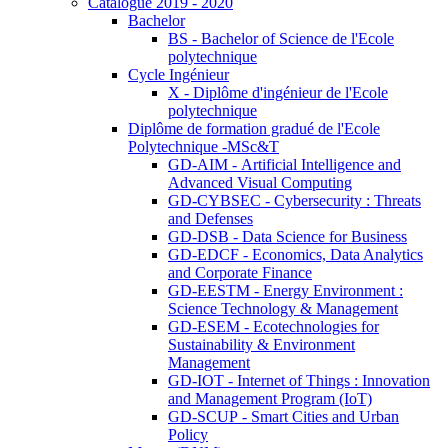
Catalogue 2019 - 2020
Bachelor
BS - Bachelor of Science de l'Ecole
polytechnique
Cycle Ingénieur
X - Diplôme d'ingénieur de l'Ecole
polytechnique
Diplôme de formation gradué de l'Ecole
Polytechnique -MSc&T
GD-AIM - Artificial Intelligence and
Advanced Visual Computing
GD-CYBSEC - Cybersecurity : Threats
and Defenses
GD-DSB - Data Science for Business
GD-EDCF - Economics, Data Analytics
and Corporate Finance
GD-EESTM - Energy Environment :
Science Technology & Management
GD-ESEM - Ecotechnologies for
Sustainability & Environment
Management
GD-IOT - Internet of Things : Innovation
and Management Program (IoT)
GD-SCUP - Smart Cities and Urban
Policy