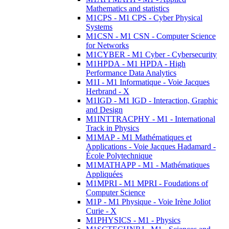
Mathematics and statistics
M1CPS - M1 CPS - Cyber Physical
Systems
M1CSN - M1 CSN - Computer Science
for Networks
M1CYBER - M1 Cyber - Cybersecurity
M1HPDA - M1 HPDA - High
Performance Data Analytics
M1I - M1 Informatique - Voie Jacques
Herbrand - X
M1IGD - M1 IGD - Interaction, Graphic
and Design
M1INTTRACPHY - M1 - International
Track in Physics
M1MAP - M1 Mathématiques et
Applications - Voie Jacques Hadamard -
École Polytechnique
M1MATHAPP - M1 - Mathématiques
Appliquées
M1MPRI - M1 MPRI - Foudations of
Computer Science
M1P - M1 Physique - Voie Irène Joliot
Curie - X
M1PHYSICS - M1 - Physics