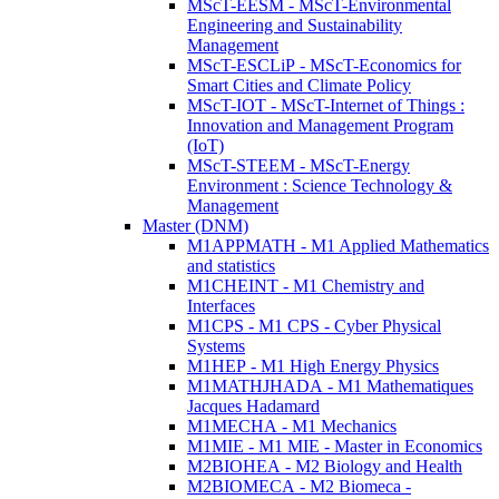
MScT-EESM - MScT-Environmental
Engineering and Sustainability
Management
MScT-ESCLiP - MScT-Economics for
Smart Cities and Climate Policy
MScT-IOT - MScT-Internet of Things :
Innovation and Management Program
(IoT)
MScT-STEEM - MScT-Energy
Environment : Science Technology &
Management
Master (DNM)
M1APPMATH - M1 Applied Mathematics
and statistics
M1CHEINT - M1 Chemistry and
Interfaces
M1CPS - M1 CPS - Cyber Physical
Systems
M1HEP - M1 High Energy Physics
M1MATHJHADA - M1 Mathematiques
Jacques Hadamard
M1MECHA - M1 Mechanics
M1MIE - M1 MIE - Master in Economics
M2BIOHEA - M2 Biology and Health
M2BIOMECA - M2 Biomeca -