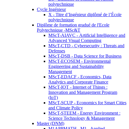
polytechnique
Cycle Ingénieur
X - Titre d’Ingénieur diplômé de l’École
polytechnique
Diplôme de formation gradué de l'Ecole
Polytechnique -MSc&T
MScT-AIAVC - Artificial Intelligence and
Advanced Visual Computing
MScT-CTD - Cybersecurity : Threats and
Defenses
MScT-DSB - Data Science for Business
MScT-ECOSEM - Environmental
Engineering and Sustainability
Management
MScT-EDACF - Economics, Data
Analytics and Corporate Finance
MScT-IOT - Internet of Things :
Innovation and Management Program
(IoT)
MScT-SCUP - Economics for Smart Cities
and Climate Policy
MScT-STEEM - Energy Environment :
Science Technology & Management
Master (DNM)
M1APPMATH - M1 - Applied