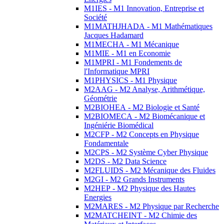
M1IES - M1 Innovation, Entreprise et
Société
M1MATHJHADA - M1 Mathématiques
Jacques Hadamard
M1MECHA - M1 Mécanique
M1MIE - M1 en Economie
M1MPRI - M1 Fondements de
l'Informatique MPRI
M1PHYSICS - M1 Physique
M2AAG - M2 Analyse, Arithmétique,
Géométrie
M2BIOHEA - M2 Biologie et Santé
M2BIOMECA - M2 Biomécanique et
Ingéniérie Biomédical
M2CFP - M2 Concepts en Physique
Fondamentale
M2CPS - M2 Système Cyber Physique
M2DS - M2 Data Science
M2FLUIDS - M2 Mécanique des Fluides
M2GI - M2 Grands Instruments
M2HEP - M2 Physique des Hautes
Energies
M2MARES - M2 Physique par Recherche
M2MATCHEINT - M2 Chimie des