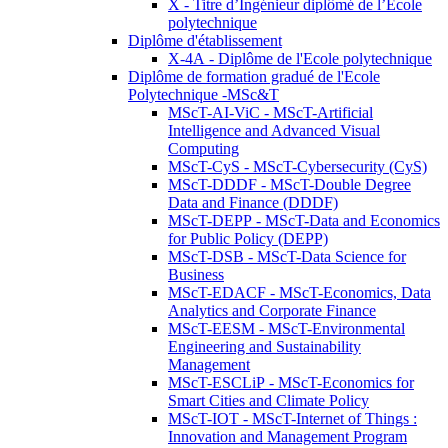
X - Titre d’Ingénieur diplômé de l’École
polytechnique
Diplôme d'établissement
X-4A - Diplôme de l'Ecole polytechnique
Diplôme de formation gradué de l'Ecole
Polytechnique -MSc&T
MScT-AI-ViC - MScT-Artificial
Intelligence and Advanced Visual
Computing
MScT-CyS - MScT-Cybersecurity (CyS)
MScT-DDDF - MScT-Double Degree
Data and Finance (DDDF)
MScT-DEPP - MScT-Data and Economics
for Public Policy (DEPP)
MScT-DSB - MScT-Data Science for
Business
MScT-EDACF - MScT-Economics, Data
Analytics and Corporate Finance
MScT-EESM - MScT-Environmental
Engineering and Sustainability
Management
MScT-ESCLiP - MScT-Economics for
Smart Cities and Climate Policy
MScT-IOT - MScT-Internet of Things :
Innovation and Management Program