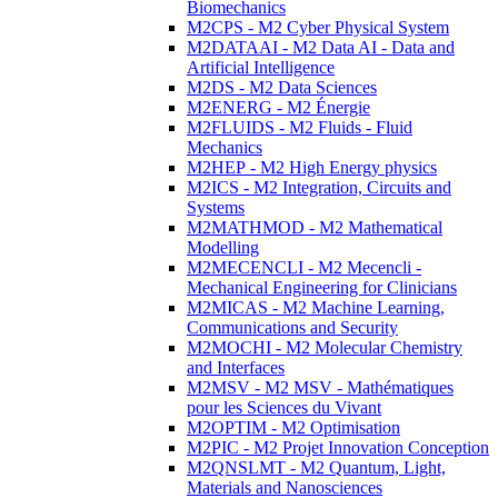
Biomechanics
M2CPS - M2 Cyber Physical System
M2DATAAI - M2 Data AI - Data and
Artificial Intelligence
M2DS - M2 Data Sciences
M2ENERG - M2 Énergie
M2FLUIDS - M2 Fluids - Fluid
Mechanics
M2HEP - M2 High Energy physics
M2ICS - M2 Integration, Circuits and
Systems
M2MATHMOD - M2 Mathematical
Modelling
M2MECENCLI - M2 Mecencli -
Mechanical Engineering for Clinicians
M2MICAS - M2 Machine Learning,
Communications and Security
M2MOCHI - M2 Molecular Chemistry
and Interfaces
M2MSV - M2 MSV - Mathématiques
pour les Sciences du Vivant
M2OPTIM - M2 Optimisation
M2PIC - M2 Projet Innovation Conception
M2QNSLMT - M2 Quantum, Light,
Materials and Nanosciences