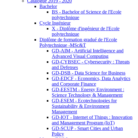
Catalogue 2019 - 2020
Bachelor
BS - Bachelor of Science de l'Ecole
polytechnique
Cycle Ingénieur
X - Diplôme d'ingénieur de l'Ecole
polytechnique
Diplôme de formation gradué de l'Ecole
Polytechnique -MSc&T
GD-AIM - Artificial Intelligence and
Advanced Visual Computing
GD-CYBSEC - Cybersecurity : Threats
and Defenses
GD-DSB - Data Science for Business
GD-EDCF - Economics, Data Analytics
and Corporate Finance
GD-EESTM - Energy Environment :
Science Technology & Management
GD-ESEM - Ecotechnologies for
Sustainability & Environment
Management
GD-IOT - Internet of Things : Innovation
and Management Program (IoT)
GD-SCUP - Smart Cities and Urban
Policy