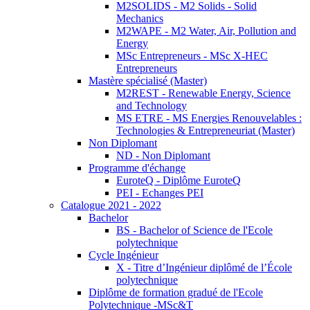
M2SOLIDS - M2 Solids - Solid
Mechanics
M2WAPE - M2 Water, Air, Pollution and
Energy
MSc Entrepreneurs - MSc X-HEC
Entrepreneurs
Mastère spécialisé (Master)
M2REST - Renewable Energy, Science
and Technology
MS ETRE - MS Energies Renouvelables :
Technologies & Entrepreneuriat (Master)
Non Diplomant
ND - Non Diplomant
Programme d'échange
EuroteQ - Diplôme EuroteQ
PEI - Echanges PEI
Catalogue 2021 - 2022
Bachelor
BS - Bachelor of Science de l'Ecole
polytechnique
Cycle Ingénieur
X - Titre d’Ingénieur diplômé de l’École
polytechnique
Diplôme de formation gradué de l'Ecole
Polytechnique -MSc&T