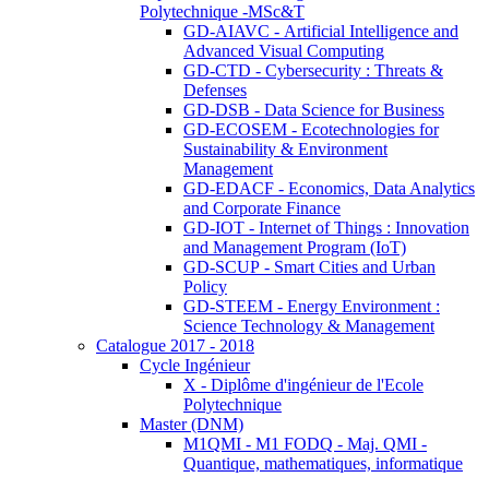
Polytechnique -MSc&T
GD-AIAVC - Artificial Intelligence and
Advanced Visual Computing
GD-CTD - Cybersecurity : Threats &
Defenses
GD-DSB - Data Science for Business
GD-ECOSEM - Ecotechnologies for
Sustainability & Environment
Management
GD-EDACF - Economics, Data Analytics
and Corporate Finance
GD-IOT - Internet of Things : Innovation
and Management Program (IoT)
GD-SCUP - Smart Cities and Urban
Policy
GD-STEEM - Energy Environment :
Science Technology & Management
Catalogue 2017 - 2018
Cycle Ingénieur
X - Diplôme d'ingénieur de l'Ecole
Polytechnique
Master (DNM)
M1QMI - M1 FODQ - Maj. QMI -
Quantique, mathematiques, informatique