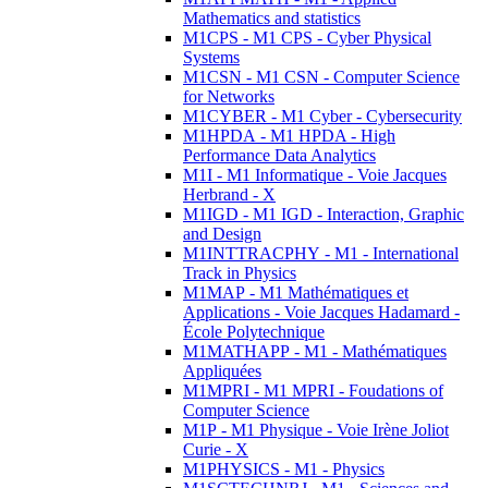
Mathematics and statistics
M1CPS - M1 CPS - Cyber Physical
Systems
M1CSN - M1 CSN - Computer Science
for Networks
M1CYBER - M1 Cyber - Cybersecurity
M1HPDA - M1 HPDA - High
Performance Data Analytics
M1I - M1 Informatique - Voie Jacques
Herbrand - X
M1IGD - M1 IGD - Interaction, Graphic
and Design
M1INTTRACPHY - M1 - International
Track in Physics
M1MAP - M1 Mathématiques et
Applications - Voie Jacques Hadamard -
École Polytechnique
M1MATHAPP - M1 - Mathématiques
Appliquées
M1MPRI - M1 MPRI - Foudations of
Computer Science
M1P - M1 Physique - Voie Irène Joliot
Curie - X
M1PHYSICS - M1 - Physics