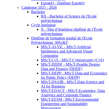
EuroteQ - Diplôme EuroteQ
Catalogue 2025 - 2026
Bachelor
BX - Bachelor of Science de l'Ecole
polytechnique
Cycle Ingénieur
X - Titre d’Ingénieur diplômé de l’École
polytechnique
Diplôme de formation gradué de l'Ecole
Polytechnique -MSc&T
MScT-AI-ViC - MScT-Artificial
Intelligence and Advanced Visual
Computing
MScT-CyS - MScT-Cybersecurity (CyS)
MScT-DDDF - MScT-Double Degree
Data and Finance (DDDF)
MScT-DEPP - MScT-Data and Economics
for Public Policy (DEPP)
MScT-DSAIB - MScT-Data Science and
AI for Business
MScT-EDACF - MScT-Economics, Data
Analytics and Corporate Finance
MScT-EESM - MScT-Environmental
Engineering and Sustainability
Management