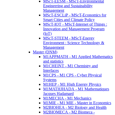
MScT-EESM - MScT-Environmental
Engineering and Sustainability
Management
MScT-ESCLiP - MScT-Economics for
Smart Cities and Climate Policy
MScT-IOT - MScT-Internet of Things :
Innovation and Management Program
(IoT)
MScT-STEEM - MScT-Energy
Environment : Science Technology &
Management
Master (DNM)
M1APPMATH - M1 Applied Mathematics
and statistics
M1CHEINT - M1 Chemistry and
Interfaces
M1CPS - M1 CPS - Cyber Physical
Systems
M1HEP - M1 High Energy Physics
M1MATHJHADA - M1 Mathematiques
Jacques Hadamard
M1MECHA - M1 Mechanics
M1MIE - M1 MIE - Master in Economics
M2BIOHEA - M2 Biology and Health
M2BIOMECA - M2 Biomeca -