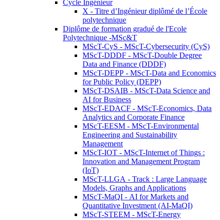
Cycle Ingénieur
X - Titre d’Ingénieur diplômé de l’École
polytechnique
Diplôme de formation gradué de l'Ecole
Polytechnique -MSc&T
MScT-CyS - MScT-Cybersecurity (CyS)
MScT-DDDF - MScT-Double Degree
Data and Finance (DDDF)
MScT-DEPP - MScT-Data and Economics
for Public Policy (DEPP)
MScT-DSAIB - MScT-Data Science and
AI for Business
MScT-EDACF - MScT-Economics, Data
Analytics and Corporate Finance
MScT-EESM - MScT-Environmental
Engineering and Sustainability
Management
MScT-IOT - MScT-Internet of Things :
Innovation and Management Program
(IoT)
MScT-LLGA - Track : Large Language
Models, Graphs and Applications
MScT-MaQI - AI for Markets and
Quantitative Investment (AI-MaQI)
MScT-STEEM - MScT-Energy