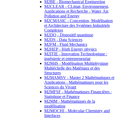
M2BE - Biomechanical Engineering
M2CLEAR - CLimat, Environnement,
Applications et Recherche - Water, Air,
Pollution and Energy
M2CMASIC - Conception, Modélisation
et Architecture des Systèmes Industriels
Complexes
M2DQ - Dispositif quantique
M2DS - Data Sciences
M2FM - Fluid Mechanics
M2HEP - High Energy physics
M2ITIE - Innovation Technologique :
ingénierie et entrepreneuriat
M2M4S - Modélisation Multiphysique
Multiéchelle des Matériaux et des
Structures
M2MAMSV - Master 2 Mathématiques et
Applications - Mathématiques pour les
Sciences du Vivant
M2MFSF - Mathématiques Financières :
Statistique et Finance
M2MM - Mathématiques de la
modélisation
M2MOCHI - Molecular Chemistry and
Interfaces