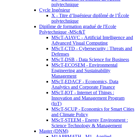
polytechnique
Cycle Ingénieur
X - Titre d’Ingénieur diplômé de l’École
polytechnique
Diplôme de formation gradué de l'Ecole
Polytechnique -MSc&T
MScT-AIAVC - Artificial Intelligence and
Advanced Visual Computing
MScT-CTD - Cybersecurity : Threats and
Defenses
MScT-DSB - Data Science for Business
MScT-ECOSEM - Environmental
Engineering and Sustainability
Management
MScT-EDACF - Economics, Data
Analytics and Corporate Finance
MScT-IOT - Internet of Things :
Innovation and Management Program
(IoT)
MScT-SCUP - Economics for Smart Cities
and Climate Policy
MScT-STEEM - Energy Environment :
Science Technology & Management
Master (DNM)
M1APPMATH - M1 - Applied