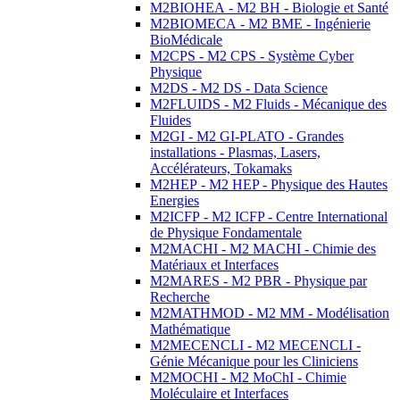
M2BIOHEA - M2 BH - Biologie et Santé
M2BIOMECA - M2 BME - Ingénierie
BioMédicale
M2CPS - M2 CPS - Système Cyber
Physique
M2DS - M2 DS - Data Science
M2FLUIDS - M2 Fluids - Mécanique des
Fluides
M2GI - M2 GI-PLATO - Grandes
installations - Plasmas, Lasers,
Accélérateurs, Tokamaks
M2HEP - M2 HEP - Physique des Hautes
Energies
M2ICFP - M2 ICFP - Centre International
de Physique Fondamentale
M2MACHI - M2 MACHI - Chimie des
Matériaux et Interfaces
M2MARES - M2 PBR - Physique par
Recherche
M2MATHMOD - M2 MM - Modélisation
Mathématique
M2MECENCLI - M2 MECENCLI -
Génie Mécanique pour les Cliniciens
M2MOCHI - M2 MoChI - Chimie
Moléculaire et Interfaces