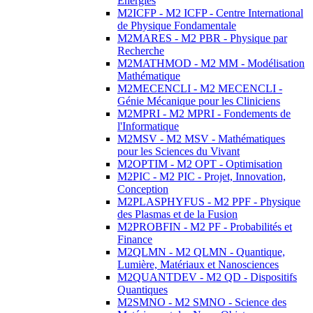
Energies
M2ICFP - M2 ICFP - Centre International
de Physique Fondamentale
M2MARES - M2 PBR - Physique par
Recherche
M2MATHMOD - M2 MM - Modélisation
Mathématique
M2MECENCLI - M2 MECENCLI -
Génie Mécanique pour les Cliniciens
M2MPRI - M2 MPRI - Fondements de
l'Informatique
M2MSV - M2 MSV - Mathématiques
pour les Sciences du Vivant
M2OPTIM - M2 OPT - Optimisation
M2PIC - M2 PIC - Projet, Innovation,
Conception
M2PLASPHYFUS - M2 PPF - Physique
des Plasmas et de la Fusion
M2PROBFIN - M2 PF - Probabilités et
Finance
M2QLMN - M2 QLMN - Quantique,
Lumière, Matériaux et Nanosciences
M2QUANTDEV - M2 QD - Dispositifs
Quantiques
M2SMNO - M2 SMNO - Science des