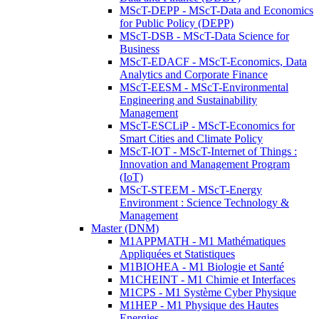
MScT-DEPP - MScT-Data and Economics
for Public Policy (DEPP)
MScT-DSB - MScT-Data Science for
Business
MScT-EDACF - MScT-Economics, Data
Analytics and Corporate Finance
MScT-EESM - MScT-Environmental
Engineering and Sustainability
Management
MScT-ESCLiP - MScT-Economics for
Smart Cities and Climate Policy
MScT-IOT - MScT-Internet of Things :
Innovation and Management Program
(IoT)
MScT-STEEM - MScT-Energy
Environment : Science Technology &
Management
Master (DNM)
M1APPMATH - M1 Mathématiques
Appliquées et Statistiques
M1BIOHEA - M1 Biologie et Santé
M1CHEINT - M1 Chimie et Interfaces
M1CPS - M1 Système Cyber Physique
M1HEP - M1 Physique des Hautes
Energies