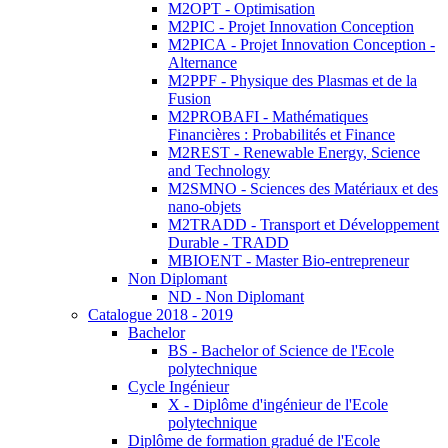
M2OPT - Optimisation
M2PIC - Projet Innovation Conception
M2PICA - Projet Innovation Conception -
Alternance
M2PPF - Physique des Plasmas et de la
Fusion
M2PROBAFI - Mathématiques
Financières : Probabilités et Finance
M2REST - Renewable Energy, Science
and Technology
M2SMNO - Sciences des Matériaux et des
nano-objets
M2TRADD - Transport et Développement
Durable - TRADD
MBIOENT - Master Bio-entrepreneur
Non Diplomant
ND - Non Diplomant
Catalogue 2018 - 2019
Bachelor
BS - Bachelor of Science de l'Ecole
polytechnique
Cycle Ingénieur
X - Diplôme d'ingénieur de l'Ecole
polytechnique
Diplôme de formation gradué de l'Ecole