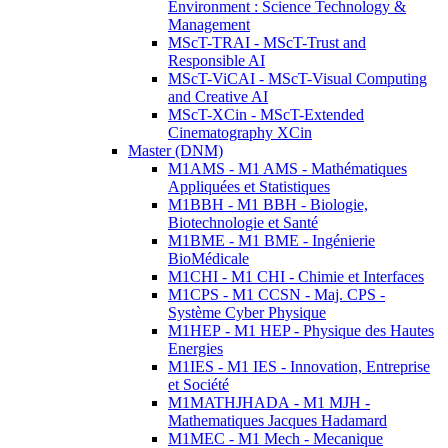
Environment : Science Technology &
Management
MScT-TRAI - MScT-Trust and
Responsible AI
MScT-ViCAI - MScT-Visual Computing
and Creative AI
MScT-XCin - MScT-Extended
Cinematography XCin
Master (DNM)
M1AMS - M1 AMS - Mathématiques
Appliquées et Statistiques
M1BBH - M1 BBH - Biologie,
Biotechnologie et Santé
M1BME - M1 BME - Ingénierie
BioMédicale
M1CHI - M1 CHI - Chimie et Interfaces
M1CPS - M1 CCSN - Maj. CPS -
Système Cyber Physique
M1HEP - M1 HEP - Physique des Hautes
Energies
M1IES - M1 IES - Innovation, Entreprise
et Société
M1MATHJHADA - M1 MJH -
Mathematiques Jacques Hadamard
M1MEC - M1 Mech - Mecanique