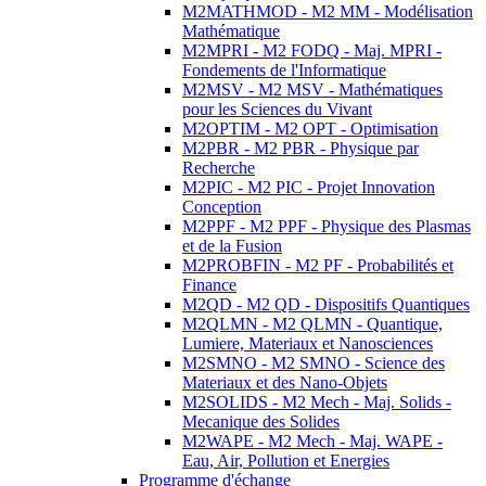
M2MATHMOD - M2 MM - Modélisation
Mathématique
M2MPRI - M2 FODQ - Maj. MPRI -
Fondements de l'Informatique
M2MSV - M2 MSV - Mathématiques
pour les Sciences du Vivant
M2OPTIM - M2 OPT - Optimisation
M2PBR - M2 PBR - Physique par
Recherche
M2PIC - M2 PIC - Projet Innovation
Conception
M2PPF - M2 PPF - Physique des Plasmas
et de la Fusion
M2PROBFIN - M2 PF - Probabilités et
Finance
M2QD - M2 QD - Dispositifs Quantiques
M2QLMN - M2 QLMN - Quantique,
Lumiere, Materiaux et Nanosciences
M2SMNO - M2 SMNO - Science des
Materiaux et des Nano-Objets
M2SOLIDS - M2 Mech - Maj. Solids -
Mecanique des Solides
M2WAPE - M2 Mech - Maj. WAPE -
Eau, Air, Pollution et Energies
Programme d'échange