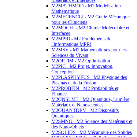
Matériaux et Interfaces
M2MATHMOD - M2 Modélisation
Mathématique
M2MECENCLI - M2 Génie Mécanique
pour les Cliniciens
M2MOCHI - M2 Chimie Moléculaire et
Interfaces
M2MPRI - M2 Fondements de
l'Informatique MPRI
M2MSV - M2 Mathématiques pour les
Sciences du Vivant
M2OPTIM - M2 Optimisation
M2PIC - M2 Projet, Innovation,
Conception
M2PLASPHYFUS - M2 Physique des
Plasmas et de la Fusion
M2PROBFIN - M2 Probabilités et
Finance
M2QNSLMT - M2 Quantique, Lumière,
Matériaux et Nanosciences
M2QUANTDEV - M2 Dispositifs
Quantiques
M2SMNO - M2 Science des Matériaux et
des Nano-Objets
M2SOLIDS - M2 Mécanique des Solides