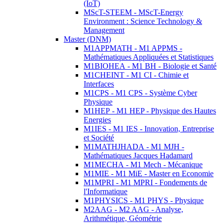
(IoT)
MScT-STEEM - MScT-Energy
Environment : Science Technology &
Management
Master (DNM)
M1APPMATH - M1 APPMS -
Mathématiques Appliquées et Statistiques
M1BIOHEA - M1 BH - Biologie et Santé
M1CHEINT - M1 CI - Chimie et
Interfaces
M1CPS - M1 CPS - Système Cyber
Physique
M1HEP - M1 HEP - Physique des Hautes
Energies
M1IES - M1 IES - Innovation, Entreprise
et Société
M1MATHJHADA - M1 MJH -
Mathématiques Jacques Hadamard
M1MECHA - M1 Mech - Mécanique
M1MIE - M1 MiE - Master en Economie
M1MPRI - M1 MPRI - Fondements de
l'Informatique
M1PHYSICS - M1 PHYS - Physique
M2AAG - M2 AAG - Analyse,
Arithmétique, Géométrie