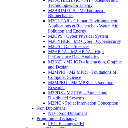
M1SCTECHNRJ - M1 - Sciences and
Technologies for Energy
M2BIOMECA - M2 Biomeca -
Biomechanics
M2CLEAR - CLimat, Environnement,
Applications et Recherche - Water, Air,
Pollution and Energy
M2CPS - Cyber Physical System
M2CYBER - M2 Cyber - Cybersecurity
M2DS - Data Sciences
M2HPDA - M2 HPDA - High
Performance Data Analytics
M2IGD - M2 IGD - Interaction, Graphic
and Design
M2MPRI - M2 MPRI - Foudations of
Computer Science
M2MPRO - M2 MPRO - Operation
Research
M2PDS - M2 PDS - Parallel and
Distributed Systems
M2PIC - Projet Innovation Conception
Non Diplomant
ND - Non Diplomant
Programme d'échange
PEI - Echanges PEI