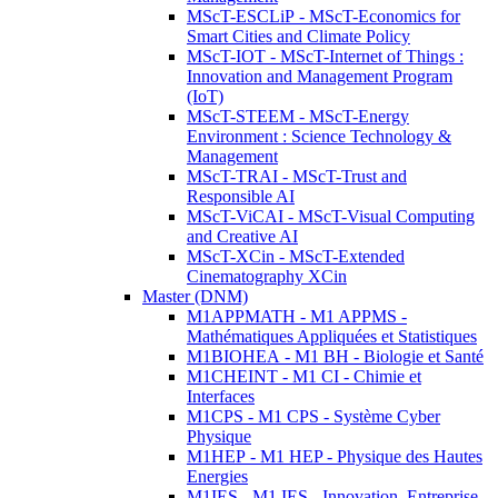
MScT-ESCLiP - MScT-Economics for
Smart Cities and Climate Policy
MScT-IOT - MScT-Internet of Things :
Innovation and Management Program
(IoT)
MScT-STEEM - MScT-Energy
Environment : Science Technology &
Management
MScT-TRAI - MScT-Trust and
Responsible AI
MScT-ViCAI - MScT-Visual Computing
and Creative AI
MScT-XCin - MScT-Extended
Cinematography XCin
Master (DNM)
M1APPMATH - M1 APPMS -
Mathématiques Appliquées et Statistiques
M1BIOHEA - M1 BH - Biologie et Santé
M1CHEINT - M1 CI - Chimie et
Interfaces
M1CPS - M1 CPS - Système Cyber
Physique
M1HEP - M1 HEP - Physique des Hautes
Energies
M1IES - M1 IES - Innovation, Entreprise