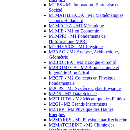
M1IES - M1 Innovation, Entreprise et
Société
M1MATHJHADA - M1 Mathématiques
Jacques Hadamard
M1MECHA - M1 Mécanique
M1MIE - M1 en Economie
M1MPRI - M1 Fondements de
l'Informatique MPRI
M1PHYSICS - M1 Physique
M2AAG - M2 Analyse, Arithmétique,
Géométrie
M2BIOHEA - M2 Biologie et Santé
M2BIOMECA - M2 Biomécanique et
Ingéniérie Biomédical
M2CFP - M2 Concepts en Physique
Fondamentale
M2CPS - M2 Système Cyber Physique
M2DS - M2 Data Science
M2FLUIDS - M2 Mécanique des Fluides
M2GI - M2 Grands Instruments
M2HEP - M2 Physique des Hautes
Energies
M2MARES - M2 Physique par Recherche
M2MATCHEINT - M2 Chimie des