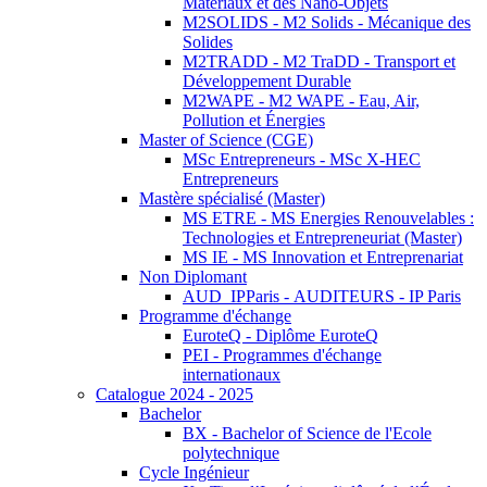
Matériaux et des Nano-Objets
M2SOLIDS - M2 Solids - Mécanique des
Solides
M2TRADD - M2 TraDD - Transport et
Développement Durable
M2WAPE - M2 WAPE - Eau, Air,
Pollution et Énergies
Master of Science (CGE)
MSc Entrepreneurs - MSc X-HEC
Entrepreneurs
Mastère spécialisé (Master)
MS ETRE - MS Energies Renouvelables :
Technologies et Entrepreneuriat (Master)
MS IE - MS Innovation et Entreprenariat
Non Diplomant
AUD_IPParis - AUDITEURS - IP Paris
Programme d'échange
EuroteQ - Diplôme EuroteQ
PEI - Programmes d'échange
internationaux
Catalogue 2024 - 2025
Bachelor
BX - Bachelor of Science de l'Ecole
polytechnique
Cycle Ingénieur