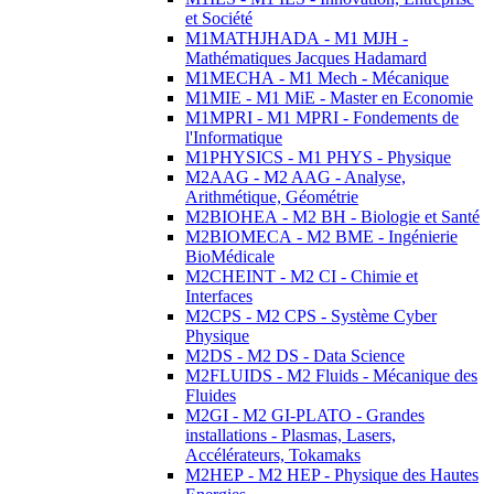
et Société
M1MATHJHADA - M1 MJH -
Mathématiques Jacques Hadamard
M1MECHA - M1 Mech - Mécanique
M1MIE - M1 MiE - Master en Economie
M1MPRI - M1 MPRI - Fondements de
l'Informatique
M1PHYSICS - M1 PHYS - Physique
M2AAG - M2 AAG - Analyse,
Arithmétique, Géométrie
M2BIOHEA - M2 BH - Biologie et Santé
M2BIOMECA - M2 BME - Ingénierie
BioMédicale
M2CHEINT - M2 CI - Chimie et
Interfaces
M2CPS - M2 CPS - Système Cyber
Physique
M2DS - M2 DS - Data Science
M2FLUIDS - M2 Fluids - Mécanique des
Fluides
M2GI - M2 GI-PLATO - Grandes
installations - Plasmas, Lasers,
Accélérateurs, Tokamaks
M2HEP - M2 HEP - Physique des Hautes