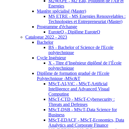
M2WAPE - M2 Eau, Pollution de l'Air et
Energies
Mastère spécialisé (Master)
MS ETRE - MS Energies Renouvelables :
Technologies et Entrepreneuriat (Master)
Programme d'échange
EuroteQ - Diplôme EuroteQ
Catalogue 2022 - 2023
Bachelor
BS - Bachelor of Science de l'Ecole
polytechnique
Cycle Ingénieur
X - Titre d’Ingénieur diplômé de l’École
polytechnique
Diplôme de formation gradué de l'Ecole
Polytechnique -MSc&T
MScT-AI-ViC - MScT-Artificial
Intelligence and Advanced Visual
Computing
MScT-CTD - MScT-Cybersecurity :
Threats and Defenses
MScT-DSB - MScT-Data Science for
Business
MScT-EDACF - MScT-Economics, Data
Analytics and Corporate Finance