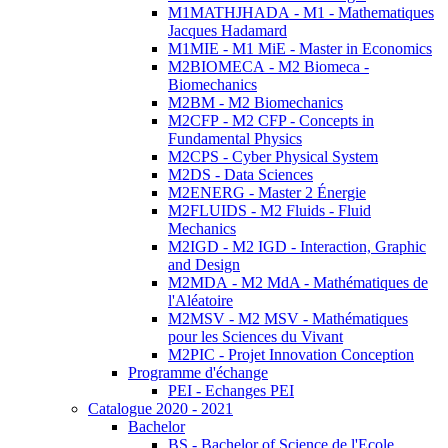
M1MATHJHADA - M1 - Mathematiques
Jacques Hadamard
M1MIE - M1 MiE - Master in Economics
M2BIOMECA - M2 Biomeca -
Biomechanics
M2BM - M2 Biomechanics
M2CFP - M2 CFP - Concepts in
Fundamental Physics
M2CPS - Cyber Physical System
M2DS - Data Sciences
M2ENERG - Master 2 Énergie
M2FLUIDS - M2 Fluids - Fluid
Mechanics
M2IGD - M2 IGD - Interaction, Graphic
and Design
M2MDA - M2 MdA - Mathématiques de
l'Aléatoire
M2MSV - M2 MSV - Mathématiques
pour les Sciences du Vivant
M2PIC - Projet Innovation Conception
Programme d'échange
PEI - Echanges PEI
Catalogue 2020 - 2021
Bachelor
BS - Bachelor of Science de l'Ecole