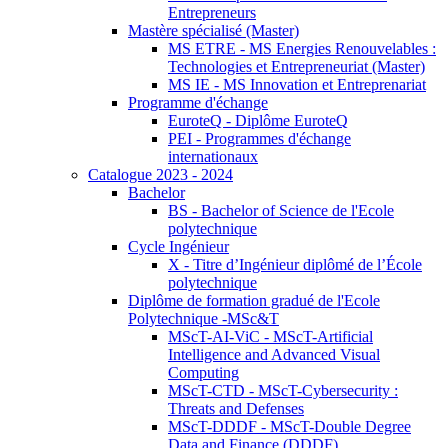
Entrepreneurs
Mastère spécialisé (Master)
MS ETRE - MS Energies Renouvelables :
Technologies et Entrepreneuriat (Master)
MS IE - MS Innovation et Entreprenariat
Programme d'échange
EuroteQ - Diplôme EuroteQ
PEI - Programmes d'échange
internationaux
Catalogue 2023 - 2024
Bachelor
BS - Bachelor of Science de l'Ecole
polytechnique
Cycle Ingénieur
X - Titre d’Ingénieur diplômé de l’École
polytechnique
Diplôme de formation gradué de l'Ecole
Polytechnique -MSc&T
MScT-AI-ViC - MScT-Artificial
Intelligence and Advanced Visual
Computing
MScT-CTD - MScT-Cybersecurity :
Threats and Defenses
MScT-DDDF - MScT-Double Degree
Data and Finance (DDDF)