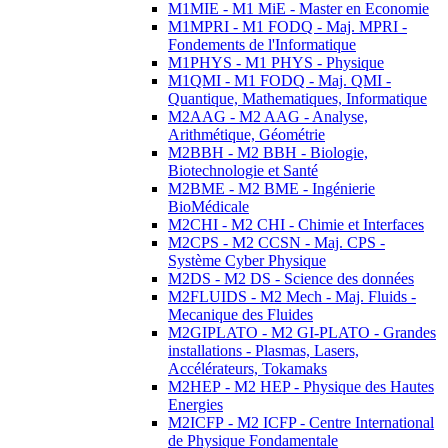
M1MIE - M1 MiE - Master en Economie
M1MPRI - M1 FODQ - Maj. MPRI -
Fondements de l'Informatique
M1PHYS - M1 PHYS - Physique
M1QMI - M1 FODQ - Maj. QMI -
Quantique, Mathematiques, Informatique
M2AAG - M2 AAG - Analyse,
Arithmétique, Géométrie
M2BBH - M2 BBH - Biologie,
Biotechnologie et Santé
M2BME - M2 BME - Ingénierie
BioMédicale
M2CHI - M2 CHI - Chimie et Interfaces
M2CPS - M2 CCSN - Maj. CPS -
Système Cyber Physique
M2DS - M2 DS - Science des données
M2FLUIDS - M2 Mech - Maj. Fluids -
Mecanique des Fluides
M2GIPLATO - M2 GI-PLATO - Grandes
installations - Plasmas, Lasers,
Accélérateurs, Tokamaks
M2HEP - M2 HEP - Physique des Hautes
Energies
M2ICFP - M2 ICFP - Centre International
de Physique Fondamentale