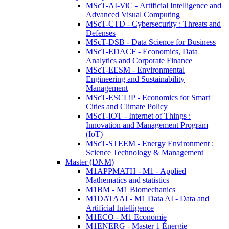
MScT-AI-ViC - Artificial Intelligence and
Advanced Visual Computing
MScT-CTD - Cybersecurity : Threats and
Defenses
MScT-DSB - Data Science for Business
MScT-EDACF - Economics, Data
Analytics and Corporate Finance
MScT-EESM - Environmental
Engineering and Sustainability
Management
MScT-ESCLiP - Economics for Smart
Cities and Climate Policy
MScT-IOT - Internet of Things :
Innovation and Management Program
(IoT)
MScT-STEEM - Energy Environment :
Science Technology & Management
Master (DNM)
M1APPMATH - M1 - Applied
Mathematics and statistics
M1BM - M1 Biomechanics
M1DATAAI - M1 Data AI - Data and
Artificial Intelligence
M1ECO - M1 Economie
M1ENERG - Master 1 Énergie