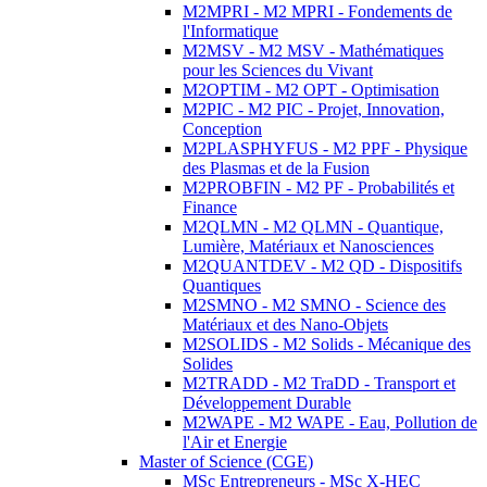
M2MPRI - M2 MPRI - Fondements de
l'Informatique
M2MSV - M2 MSV - Mathématiques
pour les Sciences du Vivant
M2OPTIM - M2 OPT - Optimisation
M2PIC - M2 PIC - Projet, Innovation,
Conception
M2PLASPHYFUS - M2 PPF - Physique
des Plasmas et de la Fusion
M2PROBFIN - M2 PF - Probabilités et
Finance
M2QLMN - M2 QLMN - Quantique,
Lumière, Matériaux et Nanosciences
M2QUANTDEV - M2 QD - Dispositifs
Quantiques
M2SMNO - M2 SMNO - Science des
Matériaux et des Nano-Objets
M2SOLIDS - M2 Solids - Mécanique des
Solides
M2TRADD - M2 TraDD - Transport et
Développement Durable
M2WAPE - M2 WAPE - Eau, Pollution de
l'Air et Energie
Master of Science (CGE)
MSc Entrepreneurs - MSc X-HEC