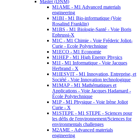
Master (DNM)
M1AME - M1 Advanced materials
engineering
M1BI - M1 Bio-informatique (Voie
Rosalind Franklin)
M1BS - M1 Biologie-Santé - Voie Boris
Ephrussi-X
M1C - M1 Chimie - Voie Fréderic Joliot-
Curie - Ecole Polytechnique
M1ECO - M1 Economie
M1HEP - M1 High Energy Physics
M1I - M1 Informatique - Voie Jacques
Herbrand - X
M1IESVIT - M1 Innovation, Entreprise, et
Société - Voie Innovation technologique
M1MAP - M1 Mathématiques et
Applications - Voie Jacques Hadamard -
École Polytechnique
M1P - M1 Physique - Voie Irène Joliot
Curie - X
M1STEPE - M1 STEPE - Sciences pour
les défis de l'environnement/Sciences for
environmentals challenges
M2AME - Advanced materials
engineering