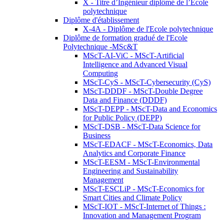
X - Titre d’Ingénieur diplômé de l’École
polytechnique
Diplôme d'établissement
X-4A - Diplôme de l'Ecole polytechnique
Diplôme de formation gradué de l'Ecole
Polytechnique -MSc&T
MScT-AI-ViC - MScT-Artificial
Intelligence and Advanced Visual
Computing
MScT-CyS - MScT-Cybersecurity (CyS)
MScT-DDDF - MScT-Double Degree
Data and Finance (DDDF)
MScT-DEPP - MScT-Data and Economics
for Public Policy (DEPP)
MScT-DSB - MScT-Data Science for
Business
MScT-EDACF - MScT-Economics, Data
Analytics and Corporate Finance
MScT-EESM - MScT-Environmental
Engineering and Sustainability
Management
MScT-ESCLiP - MScT-Economics for
Smart Cities and Climate Policy
MScT-IOT - MScT-Internet of Things :
Innovation and Management Program