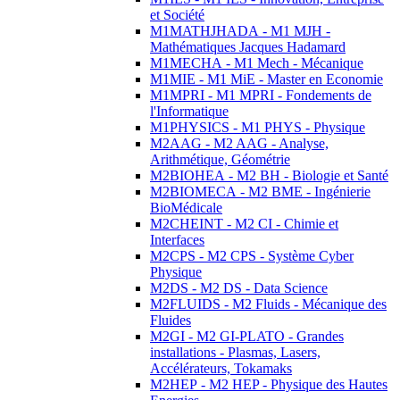
et Société
M1MATHJHADA - M1 MJH -
Mathématiques Jacques Hadamard
M1MECHA - M1 Mech - Mécanique
M1MIE - M1 MiE - Master en Economie
M1MPRI - M1 MPRI - Fondements de
l'Informatique
M1PHYSICS - M1 PHYS - Physique
M2AAG - M2 AAG - Analyse,
Arithmétique, Géométrie
M2BIOHEA - M2 BH - Biologie et Santé
M2BIOMECA - M2 BME - Ingénierie
BioMédicale
M2CHEINT - M2 CI - Chimie et
Interfaces
M2CPS - M2 CPS - Système Cyber
Physique
M2DS - M2 DS - Data Science
M2FLUIDS - M2 Fluids - Mécanique des
Fluides
M2GI - M2 GI-PLATO - Grandes
installations - Plasmas, Lasers,
Accélérateurs, Tokamaks
M2HEP - M2 HEP - Physique des Hautes