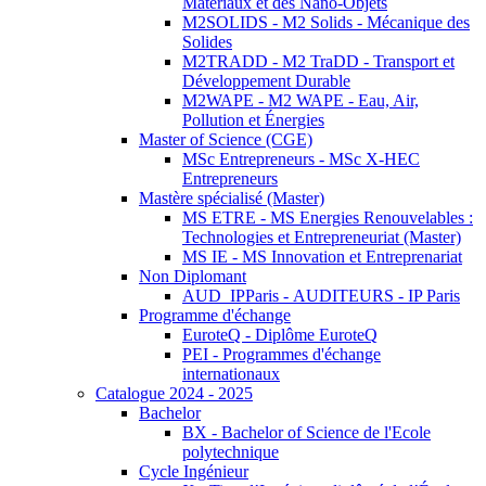
Matériaux et des Nano-Objets
M2SOLIDS - M2 Solids - Mécanique des
Solides
M2TRADD - M2 TraDD - Transport et
Développement Durable
M2WAPE - M2 WAPE - Eau, Air,
Pollution et Énergies
Master of Science (CGE)
MSc Entrepreneurs - MSc X-HEC
Entrepreneurs
Mastère spécialisé (Master)
MS ETRE - MS Energies Renouvelables :
Technologies et Entrepreneuriat (Master)
MS IE - MS Innovation et Entreprenariat
Non Diplomant
AUD_IPParis - AUDITEURS - IP Paris
Programme d'échange
EuroteQ - Diplôme EuroteQ
PEI - Programmes d'échange
internationaux
Catalogue 2024 - 2025
Bachelor
BX - Bachelor of Science de l'Ecole
polytechnique
Cycle Ingénieur