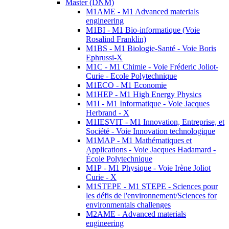
Master (DNM)
M1AME - M1 Advanced materials
engineering
M1BI - M1 Bio-informatique (Voie
Rosalind Franklin)
M1BS - M1 Biologie-Santé - Voie Boris
Ephrussi-X
M1C - M1 Chimie - Voie Fréderic Joliot-
Curie - Ecole Polytechnique
M1ECO - M1 Economie
M1HEP - M1 High Energy Physics
M1I - M1 Informatique - Voie Jacques
Herbrand - X
M1IESVIT - M1 Innovation, Entreprise, et
Société - Voie Innovation technologique
M1MAP - M1 Mathématiques et
Applications - Voie Jacques Hadamard -
École Polytechnique
M1P - M1 Physique - Voie Irène Joliot
Curie - X
M1STEPE - M1 STEPE - Sciences pour
les défis de l'environnement/Sciences for
environmentals challenges
M2AME - Advanced materials
engineering