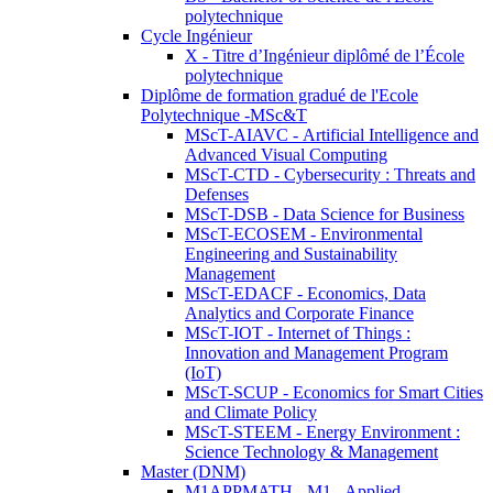
polytechnique
Cycle Ingénieur
X - Titre d’Ingénieur diplômé de l’École
polytechnique
Diplôme de formation gradué de l'Ecole
Polytechnique -MSc&T
MScT-AIAVC - Artificial Intelligence and
Advanced Visual Computing
MScT-CTD - Cybersecurity : Threats and
Defenses
MScT-DSB - Data Science for Business
MScT-ECOSEM - Environmental
Engineering and Sustainability
Management
MScT-EDACF - Economics, Data
Analytics and Corporate Finance
MScT-IOT - Internet of Things :
Innovation and Management Program
(IoT)
MScT-SCUP - Economics for Smart Cities
and Climate Policy
MScT-STEEM - Energy Environment :
Science Technology & Management
Master (DNM)
M1APPMATH - M1 - Applied