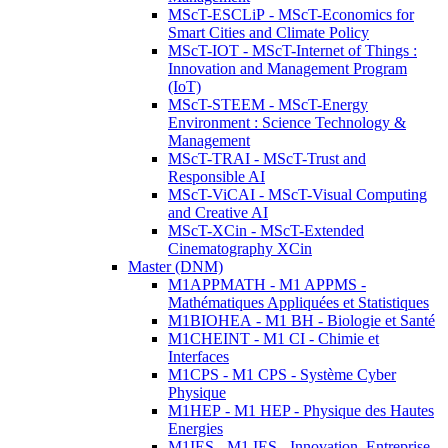
MScT-ESCLiP - MScT-Economics for
Smart Cities and Climate Policy
MScT-IOT - MScT-Internet of Things :
Innovation and Management Program
(IoT)
MScT-STEEM - MScT-Energy
Environment : Science Technology &
Management
MScT-TRAI - MScT-Trust and
Responsible AI
MScT-ViCAI - MScT-Visual Computing
and Creative AI
MScT-XCin - MScT-Extended
Cinematography XCin
Master (DNM)
M1APPMATH - M1 APPMS -
Mathématiques Appliquées et Statistiques
M1BIOHEA - M1 BH - Biologie et Santé
M1CHEINT - M1 CI - Chimie et
Interfaces
M1CPS - M1 CPS - Système Cyber
Physique
M1HEP - M1 HEP - Physique des Hautes
Energies
M1IES - M1 IES - Innovation, Entreprise