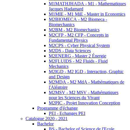
M1MATHJHADA - M1 - Mathematiques
Jacques Hadamard
M1MIE - M1 MiE - Master in Economics
M2BIOMECA - M2 Biomeca -
Biomechanics
M2BM - M2 Biomechanics
M2CFP - M2 CFP - Concepts in
Fundamental Physics
M2CPS - Cyber Physical System
M2DS - Data Sciences
M2ENERG - Master 2 Énergie
M2FLUIDS - M2 Fluids - Fluid
Mechanics
M2IGD - M2 IGD - Interaction, Graphic
and Design
M2MDA - M2 MdA - Mathématiques de
l'Aléatoire
M2MSV - M2 MSV - Mathématiques
pour les Sciences du Vivant
M2PIC - Projet Innovation Conception
Programme d'échange
PEI - Echanges PEI
Catalogue 2020 - 2021
Bachelor
BS - Bachelor of Science de l'Ecole