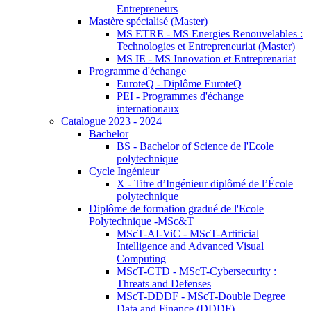
Entrepreneurs
Mastère spécialisé (Master)
MS ETRE - MS Energies Renouvelables :
Technologies et Entrepreneuriat (Master)
MS IE - MS Innovation et Entreprenariat
Programme d'échange
EuroteQ - Diplôme EuroteQ
PEI - Programmes d'échange
internationaux
Catalogue 2023 - 2024
Bachelor
BS - Bachelor of Science de l'Ecole
polytechnique
Cycle Ingénieur
X - Titre d’Ingénieur diplômé de l’École
polytechnique
Diplôme de formation gradué de l'Ecole
Polytechnique -MSc&T
MScT-AI-ViC - MScT-Artificial
Intelligence and Advanced Visual
Computing
MScT-CTD - MScT-Cybersecurity :
Threats and Defenses
MScT-DDDF - MScT-Double Degree
Data and Finance (DDDF)