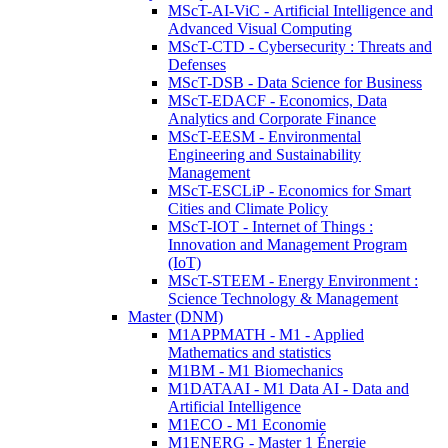
MScT-AI-ViC - Artificial Intelligence and
Advanced Visual Computing
MScT-CTD - Cybersecurity : Threats and
Defenses
MScT-DSB - Data Science for Business
MScT-EDACF - Economics, Data
Analytics and Corporate Finance
MScT-EESM - Environmental
Engineering and Sustainability
Management
MScT-ESCLiP - Economics for Smart
Cities and Climate Policy
MScT-IOT - Internet of Things :
Innovation and Management Program
(IoT)
MScT-STEEM - Energy Environment :
Science Technology & Management
Master (DNM)
M1APPMATH - M1 - Applied
Mathematics and statistics
M1BM - M1 Biomechanics
M1DATAAI - M1 Data AI - Data and
Artificial Intelligence
M1ECO - M1 Economie
M1ENERG - Master 1 Énergie