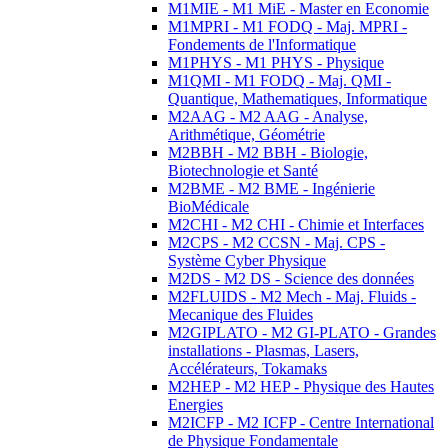
M1MIE - M1 MiE - Master en Economie
M1MPRI - M1 FODQ - Maj. MPRI -
Fondements de l'Informatique
M1PHYS - M1 PHYS - Physique
M1QMI - M1 FODQ - Maj. QMI -
Quantique, Mathematiques, Informatique
M2AAG - M2 AAG - Analyse,
Arithmétique, Géométrie
M2BBH - M2 BBH - Biologie,
Biotechnologie et Santé
M2BME - M2 BME - Ingénierie
BioMédicale
M2CHI - M2 CHI - Chimie et Interfaces
M2CPS - M2 CCSN - Maj. CPS -
Système Cyber Physique
M2DS - M2 DS - Science des données
M2FLUIDS - M2 Mech - Maj. Fluids -
Mecanique des Fluides
M2GIPLATO - M2 GI-PLATO - Grandes
installations - Plasmas, Lasers,
Accélérateurs, Tokamaks
M2HEP - M2 HEP - Physique des Hautes
Energies
M2ICFP - M2 ICFP - Centre International
de Physique Fondamentale