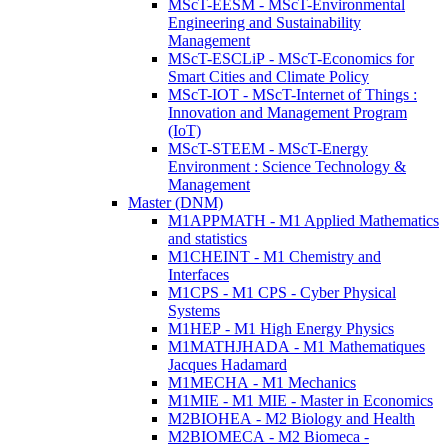
MScT-EESM - MScT-Environmental
Engineering and Sustainability
Management
MScT-ESCLiP - MScT-Economics for
Smart Cities and Climate Policy
MScT-IOT - MScT-Internet of Things :
Innovation and Management Program
(IoT)
MScT-STEEM - MScT-Energy
Environment : Science Technology &
Management
Master (DNM)
M1APPMATH - M1 Applied Mathematics
and statistics
M1CHEINT - M1 Chemistry and
Interfaces
M1CPS - M1 CPS - Cyber Physical
Systems
M1HEP - M1 High Energy Physics
M1MATHJHADA - M1 Mathematiques
Jacques Hadamard
M1MECHA - M1 Mechanics
M1MIE - M1 MIE - Master in Economics
M2BIOHEA - M2 Biology and Health
M2BIOMECA - M2 Biomeca -