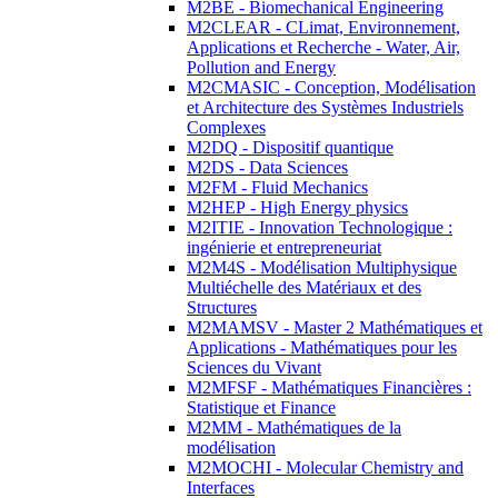
M2BE - Biomechanical Engineering
M2CLEAR - CLimat, Environnement,
Applications et Recherche - Water, Air,
Pollution and Energy
M2CMASIC - Conception, Modélisation
et Architecture des Systèmes Industriels
Complexes
M2DQ - Dispositif quantique
M2DS - Data Sciences
M2FM - Fluid Mechanics
M2HEP - High Energy physics
M2ITIE - Innovation Technologique :
ingénierie et entrepreneuriat
M2M4S - Modélisation Multiphysique
Multiéchelle des Matériaux et des
Structures
M2MAMSV - Master 2 Mathématiques et
Applications - Mathématiques pour les
Sciences du Vivant
M2MFSF - Mathématiques Financières :
Statistique et Finance
M2MM - Mathématiques de la
modélisation
M2MOCHI - Molecular Chemistry and
Interfaces