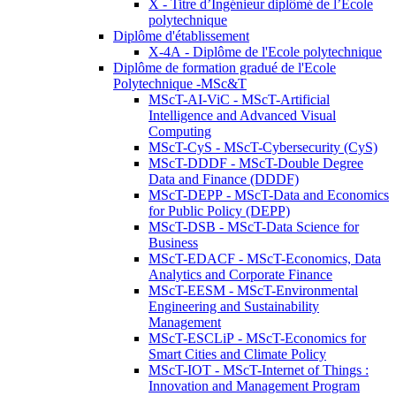
X - Titre d’Ingénieur diplômé de l’École
polytechnique
Diplôme d'établissement
X-4A - Diplôme de l'Ecole polytechnique
Diplôme de formation gradué de l'Ecole
Polytechnique -MSc&T
MScT-AI-ViC - MScT-Artificial
Intelligence and Advanced Visual
Computing
MScT-CyS - MScT-Cybersecurity (CyS)
MScT-DDDF - MScT-Double Degree
Data and Finance (DDDF)
MScT-DEPP - MScT-Data and Economics
for Public Policy (DEPP)
MScT-DSB - MScT-Data Science for
Business
MScT-EDACF - MScT-Economics, Data
Analytics and Corporate Finance
MScT-EESM - MScT-Environmental
Engineering and Sustainability
Management
MScT-ESCLiP - MScT-Economics for
Smart Cities and Climate Policy
MScT-IOT - MScT-Internet of Things :
Innovation and Management Program