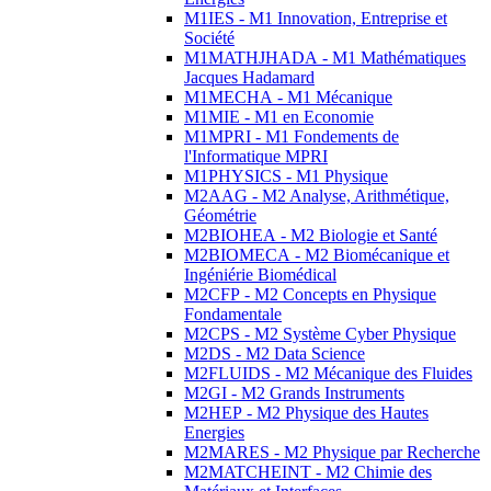
M1IES - M1 Innovation, Entreprise et
Société
M1MATHJHADA - M1 Mathématiques
Jacques Hadamard
M1MECHA - M1 Mécanique
M1MIE - M1 en Economie
M1MPRI - M1 Fondements de
l'Informatique MPRI
M1PHYSICS - M1 Physique
M2AAG - M2 Analyse, Arithmétique,
Géométrie
M2BIOHEA - M2 Biologie et Santé
M2BIOMECA - M2 Biomécanique et
Ingéniérie Biomédical
M2CFP - M2 Concepts en Physique
Fondamentale
M2CPS - M2 Système Cyber Physique
M2DS - M2 Data Science
M2FLUIDS - M2 Mécanique des Fluides
M2GI - M2 Grands Instruments
M2HEP - M2 Physique des Hautes
Energies
M2MARES - M2 Physique par Recherche
M2MATCHEINT - M2 Chimie des