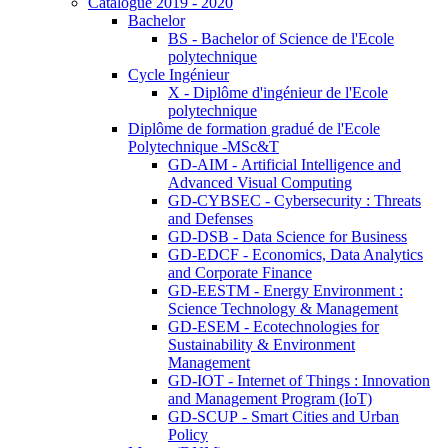
Catalogue 2019 - 2020
Bachelor
BS - Bachelor of Science de l'Ecole
polytechnique
Cycle Ingénieur
X - Diplôme d'ingénieur de l'Ecole
polytechnique
Diplôme de formation gradué de l'Ecole
Polytechnique -MSc&T
GD-AIM - Artificial Intelligence and
Advanced Visual Computing
GD-CYBSEC - Cybersecurity : Threats
and Defenses
GD-DSB - Data Science for Business
GD-EDCF - Economics, Data Analytics
and Corporate Finance
GD-EESTM - Energy Environment :
Science Technology & Management
GD-ESEM - Ecotechnologies for
Sustainability & Environment
Management
GD-IOT - Internet of Things : Innovation
and Management Program (IoT)
GD-SCUP - Smart Cities and Urban
Policy