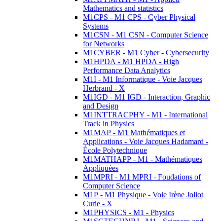
Mathematics and statistics
M1CPS - M1 CPS - Cyber Physical
Systems
M1CSN - M1 CSN - Computer Science
for Networks
M1CYBER - M1 Cyber - Cybersecurity
M1HPDA - M1 HPDA - High
Performance Data Analytics
M1I - M1 Informatique - Voie Jacques
Herbrand - X
M1IGD - M1 IGD - Interaction, Graphic
and Design
M1INTTRACPHY - M1 - International
Track in Physics
M1MAP - M1 Mathématiques et
Applications - Voie Jacques Hadamard -
École Polytechnique
M1MATHAPP - M1 - Mathématiques
Appliquées
M1MPRI - M1 MPRI - Foudations of
Computer Science
M1P - M1 Physique - Voie Irène Joliot
Curie - X
M1PHYSICS - M1 - Physics