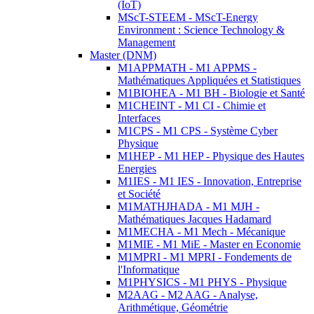
(IoT)
MScT-STEEM - MScT-Energy
Environment : Science Technology &
Management
Master (DNM)
M1APPMATH - M1 APPMS -
Mathématiques Appliquées et Statistiques
M1BIOHEA - M1 BH - Biologie et Santé
M1CHEINT - M1 CI - Chimie et
Interfaces
M1CPS - M1 CPS - Système Cyber
Physique
M1HEP - M1 HEP - Physique des Hautes
Energies
M1IES - M1 IES - Innovation, Entreprise
et Société
M1MATHJHADA - M1 MJH -
Mathématiques Jacques Hadamard
M1MECHA - M1 Mech - Mécanique
M1MIE - M1 MiE - Master en Economie
M1MPRI - M1 MPRI - Fondements de
l'Informatique
M1PHYSICS - M1 PHYS - Physique
M2AAG - M2 AAG - Analyse,
Arithmétique, Géométrie