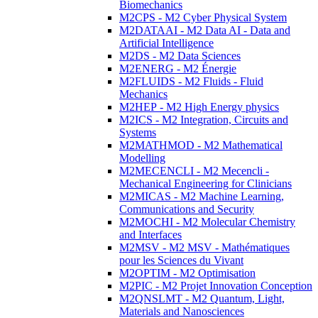
Biomechanics
M2CPS - M2 Cyber Physical System
M2DATAAI - M2 Data AI - Data and
Artificial Intelligence
M2DS - M2 Data Sciences
M2ENERG - M2 Énergie
M2FLUIDS - M2 Fluids - Fluid
Mechanics
M2HEP - M2 High Energy physics
M2ICS - M2 Integration, Circuits and
Systems
M2MATHMOD - M2 Mathematical
Modelling
M2MECENCLI - M2 Mecencli -
Mechanical Engineering for Clinicians
M2MICAS - M2 Machine Learning,
Communications and Security
M2MOCHI - M2 Molecular Chemistry
and Interfaces
M2MSV - M2 MSV - Mathématiques
pour les Sciences du Vivant
M2OPTIM - M2 Optimisation
M2PIC - M2 Projet Innovation Conception
M2QNSLMT - M2 Quantum, Light,
Materials and Nanosciences