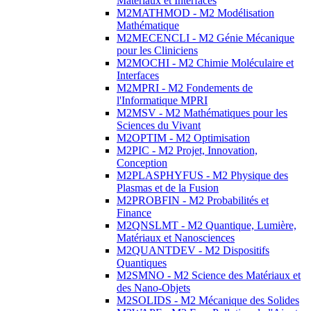
Matériaux et Interfaces
M2MATHMOD - M2 Modélisation
Mathématique
M2MECENCLI - M2 Génie Mécanique
pour les Cliniciens
M2MOCHI - M2 Chimie Moléculaire et
Interfaces
M2MPRI - M2 Fondements de
l'Informatique MPRI
M2MSV - M2 Mathématiques pour les
Sciences du Vivant
M2OPTIM - M2 Optimisation
M2PIC - M2 Projet, Innovation,
Conception
M2PLASPHYFUS - M2 Physique des
Plasmas et de la Fusion
M2PROBFIN - M2 Probabilités et
Finance
M2QNSLMT - M2 Quantique, Lumière,
Matériaux et Nanosciences
M2QUANTDEV - M2 Dispositifs
Quantiques
M2SMNO - M2 Science des Matériaux et
des Nano-Objets
M2SOLIDS - M2 Mécanique des Solides