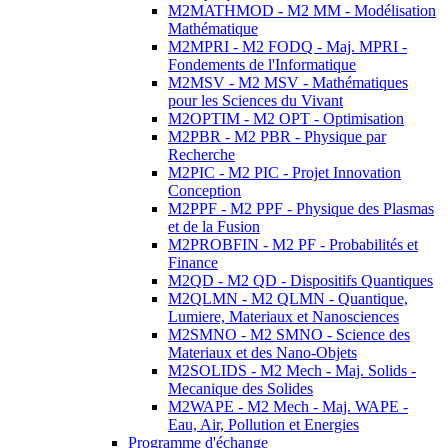
M2MATHMOD - M2 MM - Modélisation
Mathématique
M2MPRI - M2 FODQ - Maj. MPRI -
Fondements de l'Informatique
M2MSV - M2 MSV - Mathématiques
pour les Sciences du Vivant
M2OPTIM - M2 OPT - Optimisation
M2PBR - M2 PBR - Physique par
Recherche
M2PIC - M2 PIC - Projet Innovation
Conception
M2PPF - M2 PPF - Physique des Plasmas
et de la Fusion
M2PROBFIN - M2 PF - Probabilités et
Finance
M2QD - M2 QD - Dispositifs Quantiques
M2QLMN - M2 QLMN - Quantique,
Lumiere, Materiaux et Nanosciences
M2SMNO - M2 SMNO - Science des
Materiaux et des Nano-Objets
M2SOLIDS - M2 Mech - Maj. Solids -
Mecanique des Solides
M2WAPE - M2 Mech - Maj. WAPE -
Eau, Air, Pollution et Energies
Programme d'échange