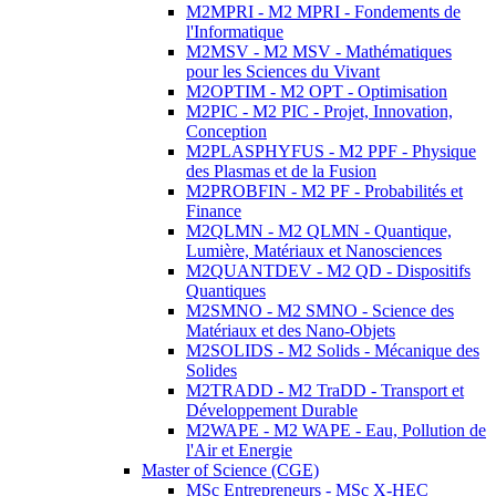
M2MPRI - M2 MPRI - Fondements de
l'Informatique
M2MSV - M2 MSV - Mathématiques
pour les Sciences du Vivant
M2OPTIM - M2 OPT - Optimisation
M2PIC - M2 PIC - Projet, Innovation,
Conception
M2PLASPHYFUS - M2 PPF - Physique
des Plasmas et de la Fusion
M2PROBFIN - M2 PF - Probabilités et
Finance
M2QLMN - M2 QLMN - Quantique,
Lumière, Matériaux et Nanosciences
M2QUANTDEV - M2 QD - Dispositifs
Quantiques
M2SMNO - M2 SMNO - Science des
Matériaux et des Nano-Objets
M2SOLIDS - M2 Solids - Mécanique des
Solides
M2TRADD - M2 TraDD - Transport et
Développement Durable
M2WAPE - M2 WAPE - Eau, Pollution de
l'Air et Energie
Master of Science (CGE)
MSc Entrepreneurs - MSc X-HEC