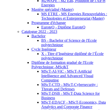
M2WAPE - M2 Eau, Pollution de l'Air et
Energies
Mastère spécialisé (Master)
MS ETRE - MS Energies Renouvelables :
Technologies et Entrepreneuriat (Master)
Programme d'échange
EuroteQ - Diplôme EuroteQ
Catalogue 2022 - 2023
Bachelor
BS - Bachelor of Science de l'Ecole
polytechnique
Cycle Ingénieur
X - Titre d’Ingénieur diplômé de l’École
polytechnique
Diplôme de formation gradué de l'Ecole
Polytechnique -MSc&T
MScT-AI-ViC - MScT-Artificial
Intelligence and Advanced Visual
Computing
MScT-CTD - MScT-Cybersecurity :
Threats and Defenses
MScT-DSB - MScT-Data Science for
Business
MScT-EDACF - MScT-Economics, Data
Analytics and Corporate Finance