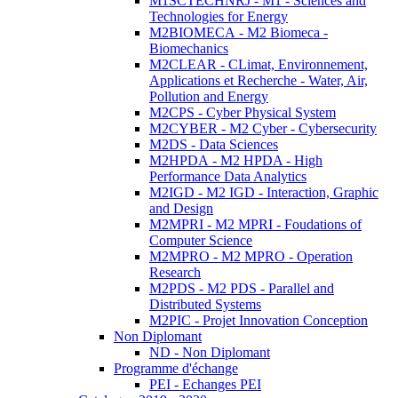
M1SCTECHNRJ - M1 - Sciences and
Technologies for Energy
M2BIOMECA - M2 Biomeca -
Biomechanics
M2CLEAR - CLimat, Environnement,
Applications et Recherche - Water, Air,
Pollution and Energy
M2CPS - Cyber Physical System
M2CYBER - M2 Cyber - Cybersecurity
M2DS - Data Sciences
M2HPDA - M2 HPDA - High
Performance Data Analytics
M2IGD - M2 IGD - Interaction, Graphic
and Design
M2MPRI - M2 MPRI - Foudations of
Computer Science
M2MPRO - M2 MPRO - Operation
Research
M2PDS - M2 PDS - Parallel and
Distributed Systems
M2PIC - Projet Innovation Conception
Non Diplomant
ND - Non Diplomant
Programme d'échange
PEI - Echanges PEI