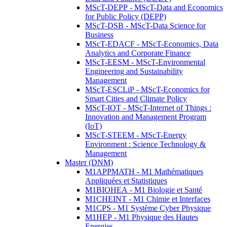
MScT-DEPP - MScT-Data and Economics
for Public Policy (DEPP)
MScT-DSB - MScT-Data Science for
Business
MScT-EDACF - MScT-Economics, Data
Analytics and Corporate Finance
MScT-EESM - MScT-Environmental
Engineering and Sustainability
Management
MScT-ESCLiP - MScT-Economics for
Smart Cities and Climate Policy
MScT-IOT - MScT-Internet of Things :
Innovation and Management Program
(IoT)
MScT-STEEM - MScT-Energy
Environment : Science Technology &
Management
Master (DNM)
M1APPMATH - M1 Mathématiques
Appliquées et Statistiques
M1BIOHEA - M1 Biologie et Santé
M1CHEINT - M1 Chimie et Interfaces
M1CPS - M1 Système Cyber Physique
M1HEP - M1 Physique des Hautes
Energies