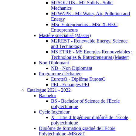
M2SOLIDS - M2 Solids - Solid
Mechanics
M2WAPE - M2 Water, Air, Pollution and
Energy
MSc Entrepreneurs - MSc X-HEC
Entrepreneurs
Mastère spécialisé (Master)
M2REST - Renewable Energy, Science
and Technology
MS ETRE - MS Energies Renouvelables :
Technologies & Entrepreneuriat (Master)
Non Diplomant
ND - Non Diplomant
Programme d'échange
EuroteQ - Diplôme EuroteQ
PEI - Echanges PEI
Catalogue 2021 - 2022
Bachelor
BS - Bachelor of Science de l'Ecole
polytechnique
Cycle Ingénieur
X - Titre d’Ingénieur diplômé de l’École
polytechnique
Diplôme de formation gradué de l'Ecole
Polytechnique -MSc&T