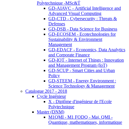
Polytechnique -MSc&T
GD-AIAVC - Artificial Intelligence and
Advanced Visual Computing
GD-CTD - Cybersecurity : Threats &
Defenses
GD-DSB - Data Science for Business
GD-ECOSEM - Ecotechnologies for
Sustainability & Environment
Management
GD-EDACF - Economics, Data Analytics
and Corporate Finance
GD-IOT - Internet of Things : Innovation
and Management Program (IoT)
GD-SCUP - Smart Cities and Urban
Policy
GD-STEEM - Energy Environment :
Science Technology & Management
Catalogue 2017 - 2018
Cycle Ingénieur
X - Diplôme d'ingénieur de l'Ecole
Polytechnique
Master (DNM)
M1QMI - M1 FODQ - Maj. QMI -
Quantique, mathematiques, informatique