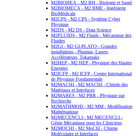
M2BIOHEA - M2 BH - Biologie et Santé
M2BIOMECA - M2 BME - Ingénierie
BioMédicale
M2CPS - M2 CPS - Système Cyber
Physique
M2DS - M2 DS - Data Science
M2FLUIDS - M2 Fluids - Mécanique des
Fluides
M2GI - M2 GI-PLATO - Grandes
installations - Plasmas, Lasers,
Accélérateurs, Tokamaks
M2HEP - M2 HEP - Physique des Hautes
Energies
M2ICFP - M2 ICFP - Centre International
de Physique Fondamentale
M2MACHI - M2 MACHI - Chimie des
Matériaux et Interfaces
M2MARES - M2 PBR - Physique par
Recherche
M2MATHMOD - M2 MM - Modélisation
Mathématique
M2MECENCLI - M2 MECENCLI -
Génie Mécanique pour les Cliniciens
M2MOCHI - M2 MoChI - Chimie
Moléculaire et Interfaces