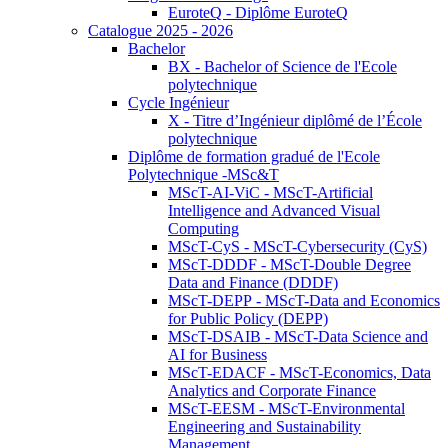
EuroteQ - Diplôme EuroteQ
Catalogue 2025 - 2026
Bachelor
BX - Bachelor of Science de l'Ecole
polytechnique
Cycle Ingénieur
X - Titre d’Ingénieur diplômé de l’École
polytechnique
Diplôme de formation gradué de l'Ecole
Polytechnique -MSc&T
MScT-AI-ViC - MScT-Artificial
Intelligence and Advanced Visual
Computing
MScT-CyS - MScT-Cybersecurity (CyS)
MScT-DDDF - MScT-Double Degree
Data and Finance (DDDF)
MScT-DEPP - MScT-Data and Economics
for Public Policy (DEPP)
MScT-DSAIB - MScT-Data Science and
AI for Business
MScT-EDACF - MScT-Economics, Data
Analytics and Corporate Finance
MScT-EESM - MScT-Environmental
Engineering and Sustainability
Management