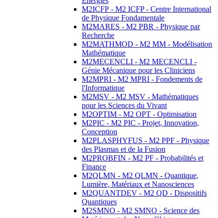
Energies
M2ICFP - M2 ICFP - Centre International
de Physique Fondamentale
M2MARES - M2 PBR - Physique par
Recherche
M2MATHMOD - M2 MM - Modélisation
Mathématique
M2MECENCLI - M2 MECENCLI -
Génie Mécanique pour les Cliniciens
M2MPRI - M2 MPRI - Fondements de
l'Informatique
M2MSV - M2 MSV - Mathématiques
pour les Sciences du Vivant
M2OPTIM - M2 OPT - Optimisation
M2PIC - M2 PIC - Projet, Innovation,
Conception
M2PLASPHYFUS - M2 PPF - Physique
des Plasmas et de la Fusion
M2PROBFIN - M2 PF - Probabilités et
Finance
M2QLMN - M2 QLMN - Quantique,
Lumière, Matériaux et Nanosciences
M2QUANTDEV - M2 QD - Dispositifs
Quantiques
M2SMNO - M2 SMNO - Science des