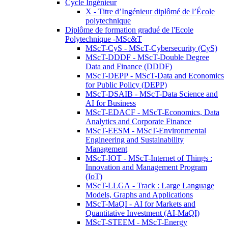
Cycle Ingénieur
X - Titre d’Ingénieur diplômé de l’École
polytechnique
Diplôme de formation gradué de l'Ecole
Polytechnique -MSc&T
MScT-CyS - MScT-Cybersecurity (CyS)
MScT-DDDF - MScT-Double Degree
Data and Finance (DDDF)
MScT-DEPP - MScT-Data and Economics
for Public Policy (DEPP)
MScT-DSAIB - MScT-Data Science and
AI for Business
MScT-EDACF - MScT-Economics, Data
Analytics and Corporate Finance
MScT-EESM - MScT-Environmental
Engineering and Sustainability
Management
MScT-IOT - MScT-Internet of Things :
Innovation and Management Program
(IoT)
MScT-LLGA - Track : Large Language
Models, Graphs and Applications
MScT-MaQI - AI for Markets and
Quantitative Investment (AI-MaQI)
MScT-STEEM - MScT-Energy