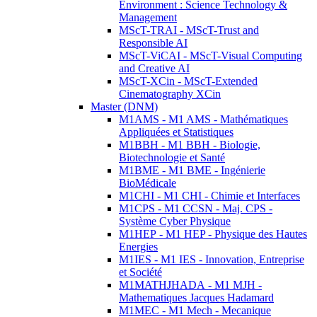
Environment : Science Technology &
Management
MScT-TRAI - MScT-Trust and
Responsible AI
MScT-ViCAI - MScT-Visual Computing
and Creative AI
MScT-XCin - MScT-Extended
Cinematography XCin
Master (DNM)
M1AMS - M1 AMS - Mathématiques
Appliquées et Statistiques
M1BBH - M1 BBH - Biologie,
Biotechnologie et Santé
M1BME - M1 BME - Ingénierie
BioMédicale
M1CHI - M1 CHI - Chimie et Interfaces
M1CPS - M1 CCSN - Maj. CPS -
Système Cyber Physique
M1HEP - M1 HEP - Physique des Hautes
Energies
M1IES - M1 IES - Innovation, Entreprise
et Société
M1MATHJHADA - M1 MJH -
Mathematiques Jacques Hadamard
M1MEC - M1 Mech - Mecanique