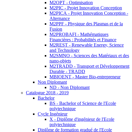
M2OPT - Optimisation
M2PIC - Projet Innovation Conception
M2PICA - Projet Innovation Conception -
Alternance
M2PPF - Physique des Plasmas et de la
Fusion
M2PROBAFI - Mathématiques
Financières : Probabilités et Finance
M2REST - Renewable Energy, Science
and Technology
M2SMNO - Sciences des Matériaux et des
nano-objets
M2TRADD - Transport et Développement
Durable - TRADD
MBIOENT - Master Bio-entrepreneur
Non Diplomant
ND - Non Diplomant
Catalogue 2018 - 2019
Bachelor
BS - Bachelor of Science de l'Ecole
polytechnique
Cycle Ingénieur
X - Diplôme d'ingénieur de l'Ecole
polytechnique
Diplôme de formation gradué de l'Ecole