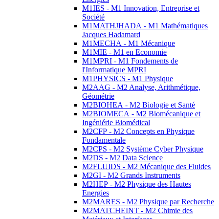
M1IES - M1 Innovation, Entreprise et
Société
M1MATHJHADA - M1 Mathématiques
Jacques Hadamard
M1MECHA - M1 Mécanique
M1MIE - M1 en Economie
M1MPRI - M1 Fondements de
l'Informatique MPRI
M1PHYSICS - M1 Physique
M2AAG - M2 Analyse, Arithmétique,
Géométrie
M2BIOHEA - M2 Biologie et Santé
M2BIOMECA - M2 Biomécanique et
Ingéniérie Biomédical
M2CFP - M2 Concepts en Physique
Fondamentale
M2CPS - M2 Système Cyber Physique
M2DS - M2 Data Science
M2FLUIDS - M2 Mécanique des Fluides
M2GI - M2 Grands Instruments
M2HEP - M2 Physique des Hautes
Energies
M2MARES - M2 Physique par Recherche
M2MATCHEINT - M2 Chimie des