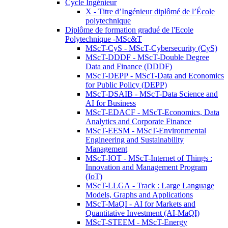
Cycle Ingénieur
X - Titre d’Ingénieur diplômé de l’École
polytechnique
Diplôme de formation gradué de l'Ecole
Polytechnique -MSc&T
MScT-CyS - MScT-Cybersecurity (CyS)
MScT-DDDF - MScT-Double Degree
Data and Finance (DDDF)
MScT-DEPP - MScT-Data and Economics
for Public Policy (DEPP)
MScT-DSAIB - MScT-Data Science and
AI for Business
MScT-EDACF - MScT-Economics, Data
Analytics and Corporate Finance
MScT-EESM - MScT-Environmental
Engineering and Sustainability
Management
MScT-IOT - MScT-Internet of Things :
Innovation and Management Program
(IoT)
MScT-LLGA - Track : Large Language
Models, Graphs and Applications
MScT-MaQI - AI for Markets and
Quantitative Investment (AI-MaQI)
MScT-STEEM - MScT-Energy