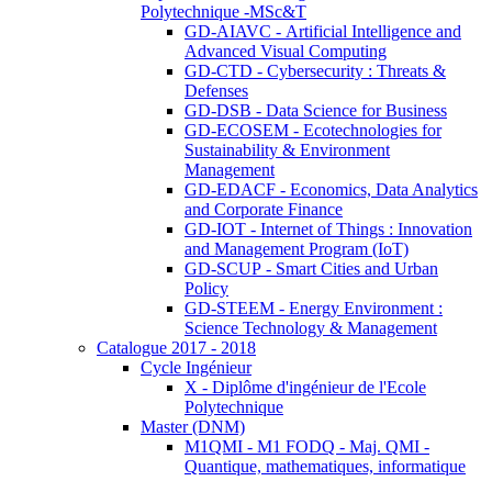
Polytechnique -MSc&T
GD-AIAVC - Artificial Intelligence and
Advanced Visual Computing
GD-CTD - Cybersecurity : Threats &
Defenses
GD-DSB - Data Science for Business
GD-ECOSEM - Ecotechnologies for
Sustainability & Environment
Management
GD-EDACF - Economics, Data Analytics
and Corporate Finance
GD-IOT - Internet of Things : Innovation
and Management Program (IoT)
GD-SCUP - Smart Cities and Urban
Policy
GD-STEEM - Energy Environment :
Science Technology & Management
Catalogue 2017 - 2018
Cycle Ingénieur
X - Diplôme d'ingénieur de l'Ecole
Polytechnique
Master (DNM)
M1QMI - M1 FODQ - Maj. QMI -
Quantique, mathematiques, informatique