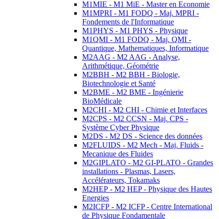
M1MIE - M1 MiE - Master en Economie
M1MPRI - M1 FODQ - Maj. MPRI -
Fondements de l'Informatique
M1PHYS - M1 PHYS - Physique
M1QMI - M1 FODQ - Maj. QMI -
Quantique, Mathematiques, Informatique
M2AAG - M2 AAG - Analyse,
Arithmétique, Géométrie
M2BBH - M2 BBH - Biologie,
Biotechnologie et Santé
M2BME - M2 BME - Ingénierie
BioMédicale
M2CHI - M2 CHI - Chimie et Interfaces
M2CPS - M2 CCSN - Maj. CPS -
Système Cyber Physique
M2DS - M2 DS - Science des données
M2FLUIDS - M2 Mech - Maj. Fluids -
Mecanique des Fluides
M2GIPLATO - M2 GI-PLATO - Grandes
installations - Plasmas, Lasers,
Accélérateurs, Tokamaks
M2HEP - M2 HEP - Physique des Hautes
Energies
M2ICFP - M2 ICFP - Centre International
de Physique Fondamentale