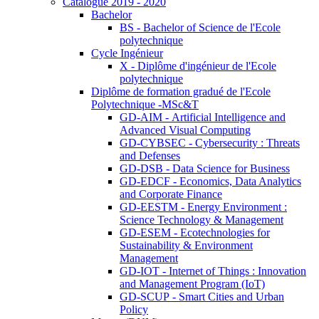
Catalogue 2019 - 2020
Bachelor
BS - Bachelor of Science de l'Ecole
polytechnique
Cycle Ingénieur
X - Diplôme d'ingénieur de l'Ecole
polytechnique
Diplôme de formation gradué de l'Ecole
Polytechnique -MSc&T
GD-AIM - Artificial Intelligence and
Advanced Visual Computing
GD-CYBSEC - Cybersecurity : Threats
and Defenses
GD-DSB - Data Science for Business
GD-EDCF - Economics, Data Analytics
and Corporate Finance
GD-EESTM - Energy Environment :
Science Technology & Management
GD-ESEM - Ecotechnologies for
Sustainability & Environment
Management
GD-IOT - Internet of Things : Innovation
and Management Program (IoT)
GD-SCUP - Smart Cities and Urban
Policy