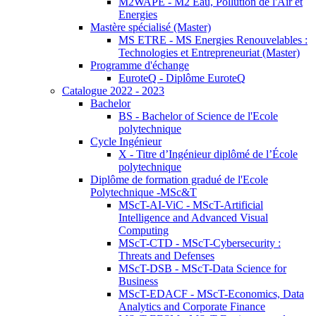
M2WAPE - M2 Eau, Pollution de l'Air et
Energies
Mastère spécialisé (Master)
MS ETRE - MS Energies Renouvelables :
Technologies et Entrepreneuriat (Master)
Programme d'échange
EuroteQ - Diplôme EuroteQ
Catalogue 2022 - 2023
Bachelor
BS - Bachelor of Science de l'Ecole
polytechnique
Cycle Ingénieur
X - Titre d’Ingénieur diplômé de l’École
polytechnique
Diplôme de formation gradué de l'Ecole
Polytechnique -MSc&T
MScT-AI-ViC - MScT-Artificial
Intelligence and Advanced Visual
Computing
MScT-CTD - MScT-Cybersecurity :
Threats and Defenses
MScT-DSB - MScT-Data Science for
Business
MScT-EDACF - MScT-Economics, Data
Analytics and Corporate Finance