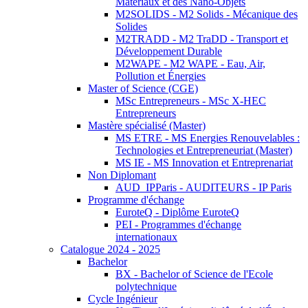
Matériaux et des Nano-Objets
M2SOLIDS - M2 Solids - Mécanique des
Solides
M2TRADD - M2 TraDD - Transport et
Développement Durable
M2WAPE - M2 WAPE - Eau, Air,
Pollution et Énergies
Master of Science (CGE)
MSc Entrepreneurs - MSc X-HEC
Entrepreneurs
Mastère spécialisé (Master)
MS ETRE - MS Energies Renouvelables :
Technologies et Entrepreneuriat (Master)
MS IE - MS Innovation et Entreprenariat
Non Diplomant
AUD_IPParis - AUDITEURS - IP Paris
Programme d'échange
EuroteQ - Diplôme EuroteQ
PEI - Programmes d'échange
internationaux
Catalogue 2024 - 2025
Bachelor
BX - Bachelor of Science de l'Ecole
polytechnique
Cycle Ingénieur