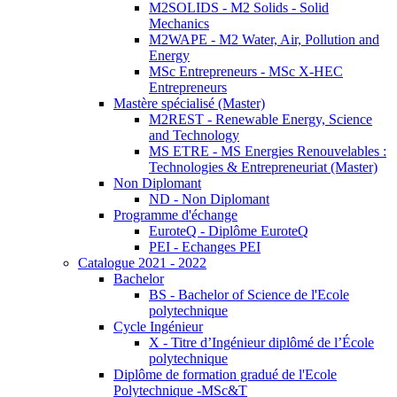
M2SOLIDS - M2 Solids - Solid
Mechanics
M2WAPE - M2 Water, Air, Pollution and
Energy
MSc Entrepreneurs - MSc X-HEC
Entrepreneurs
Mastère spécialisé (Master)
M2REST - Renewable Energy, Science
and Technology
MS ETRE - MS Energies Renouvelables :
Technologies & Entrepreneuriat (Master)
Non Diplomant
ND - Non Diplomant
Programme d'échange
EuroteQ - Diplôme EuroteQ
PEI - Echanges PEI
Catalogue 2021 - 2022
Bachelor
BS - Bachelor of Science de l'Ecole
polytechnique
Cycle Ingénieur
X - Titre d’Ingénieur diplômé de l’École
polytechnique
Diplôme de formation gradué de l'Ecole
Polytechnique -MSc&T