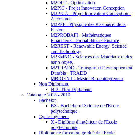
M2OPT - Optimisation
M2PIC - Projet Innovation Conception
M2PICA - Projet Innovation Conception -
Alternance
M2PPF - Physique des Plasmas et de la
Fusion
M2PROBAFI - Mathématiques
Financières : Probabilités et Finance
M2REST - Renewable Energy, Science
and Technology
M2SMNO - Sciences des Matériaux et des
nano-objets
M2TRADD - Transport et Développement
Durable - TRADD
MBIOENT - Master Bio-entrepreneur
Non Diplomant
ND - Non Diplomant
Catalogue 2018 - 2019
Bachelor
BS - Bachelor of Science de l'Ecole
polytechnique
Cycle Ingénieur
X - Diplôme d'ingénieur de l'Ecole
polytechnique
Diplôme de formation gradué de l'Ecole