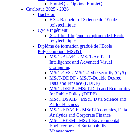
EuroteQ - Diplôme EuroteQ
Catalogue 2025 - 2026
Bachelor
BX - Bachelor of Science de l'Ecole
polytechnique
Cycle Ingénieur
X - Titre d’Ingénieur diplômé de l’École
polytechnique
Diplôme de formation gradué de l'Ecole
Polytechnique -MSc&T
MScT-AI-ViC - MScT-Artificial
Intelligence and Advanced Visual
Computing
MScT-CyS - MScT-Cybersecurity (CyS)
MScT-DDDF - MScT-Double Degree
Data and Finance (DDDF)
MScT-DEPP - MScT-Data and Economics
for Public Policy (DEPP)
MScT-DSAIB - MScT-Data Science and
AI for Business
MScT-EDACF - MScT-Economics, Data
Analytics and Corporate Finance
MScT-EESM - MScT-Environmental
Engineering and Sustainability
Management