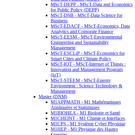
MScT-DEPP - MScT-Data and Economics
for Public Policy (DEPP)
MScT-DSB - MScT-Data Science for
Business
MScT-EDACF - MScT-Economics, Data
Analytics and Corporate Finance
MScT-EESM - MScT-Environmental
Engineering and Sustainability
Management
MScT-ESCLiP - MScT-Economics for
Smart Cities and Climate Policy
MScT-IOT - MScT-Internet of Things :
Innovation and Management Program
(IoT)
MScT-STEEM - MScT-Energy
Environment : Science Technology &
Management
Master (DNM)
M1APPMATH - M1 Mathématiques
Appliquées et Statistiques
M1BIOHEA - M1 Biologie et Santé
M1CHEINT - M1 Chimie et Interfaces
M1CPS - M1 Système Cyber Physique
M1HEP - M1 Physique des Hautes
Energies