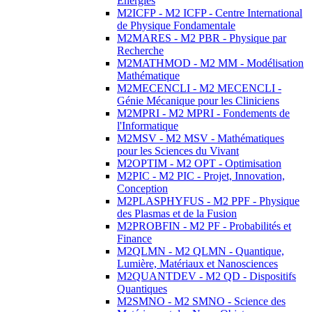
Energies
M2ICFP - M2 ICFP - Centre International
de Physique Fondamentale
M2MARES - M2 PBR - Physique par
Recherche
M2MATHMOD - M2 MM - Modélisation
Mathématique
M2MECENCLI - M2 MECENCLI -
Génie Mécanique pour les Cliniciens
M2MPRI - M2 MPRI - Fondements de
l'Informatique
M2MSV - M2 MSV - Mathématiques
pour les Sciences du Vivant
M2OPTIM - M2 OPT - Optimisation
M2PIC - M2 PIC - Projet, Innovation,
Conception
M2PLASPHYFUS - M2 PPF - Physique
des Plasmas et de la Fusion
M2PROBFIN - M2 PF - Probabilités et
Finance
M2QLMN - M2 QLMN - Quantique,
Lumière, Matériaux et Nanosciences
M2QUANTDEV - M2 QD - Dispositifs
Quantiques
M2SMNO - M2 SMNO - Science des