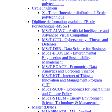
polytechnique
Cycle Ingénieur
X - Titre d’Ingénieur diplômé de l’École
polytechnique
Diplôme de formation gradué de l'Ecole
Polytechnique -MSc&T
MScT-AIAVC - Artificial Intelligence and
Advanced Visual Computing
MScT-CTD - Cybersecurity : Threats and
Defenses
MScT-DSB - Data Science for Business
MScT-ECOSEM - Environmental
Engineering and Sustainability
Management
MScT-EDACF - Economics, Data
Analytics and Corporate Finance
MScT-IOT - Internet of Things :
Innovation and Management Program
(IoT)
MScT-SCUP - Economics for Smart Cities
and Climate Policy
MScT-STEEM - Energy Environment :
Science Technology & Management
Master (DNM)
M1APPMATH - M1 - Applied