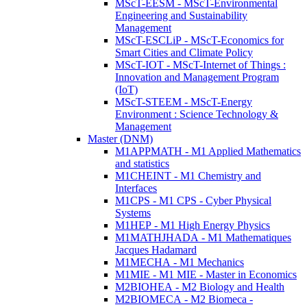
MScT-EESM - MScT-Environmental
Engineering and Sustainability
Management
MScT-ESCLiP - MScT-Economics for
Smart Cities and Climate Policy
MScT-IOT - MScT-Internet of Things :
Innovation and Management Program
(IoT)
MScT-STEEM - MScT-Energy
Environment : Science Technology &
Management
Master (DNM)
M1APPMATH - M1 Applied Mathematics
and statistics
M1CHEINT - M1 Chemistry and
Interfaces
M1CPS - M1 CPS - Cyber Physical
Systems
M1HEP - M1 High Energy Physics
M1MATHJHADA - M1 Mathematiques
Jacques Hadamard
M1MECHA - M1 Mechanics
M1MIE - M1 MIE - Master in Economics
M2BIOHEA - M2 Biology and Health
M2BIOMECA - M2 Biomeca -