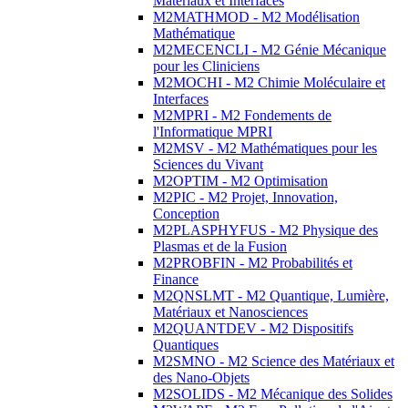
Matériaux et Interfaces
M2MATHMOD - M2 Modélisation
Mathématique
M2MECENCLI - M2 Génie Mécanique
pour les Cliniciens
M2MOCHI - M2 Chimie Moléculaire et
Interfaces
M2MPRI - M2 Fondements de
l'Informatique MPRI
M2MSV - M2 Mathématiques pour les
Sciences du Vivant
M2OPTIM - M2 Optimisation
M2PIC - M2 Projet, Innovation,
Conception
M2PLASPHYFUS - M2 Physique des
Plasmas et de la Fusion
M2PROBFIN - M2 Probabilités et
Finance
M2QNSLMT - M2 Quantique, Lumière,
Matériaux et Nanosciences
M2QUANTDEV - M2 Dispositifs
Quantiques
M2SMNO - M2 Science des Matériaux et
des Nano-Objets
M2SOLIDS - M2 Mécanique des Solides