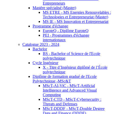
Entrepreneurs
Mastère spécialisé (Master)
MS ETRE - MS Energies Renouvelables :
Technologies et Entrepreneuriat (Master)
MS IE - MS Innovation et Entreprenariat
Programme d'échange
EuroteQ - Diplôme EuroteQ
PEI - Programmes d'échange
internationaux
Catalogue 2023 - 2024
Bachelor
BS - Bachelor of Science de l'Ecole
polytechnique
Cycle Ingénieur
X - Titre d’Ingénieur diplômé de l’École
polytechnique
Diplôme de formation gradué de l'Ecole
Polytechnique -MSc&T
MScT-AI-ViC - MScT-Artificial
Intelligence and Advanced Visual
Computing
MScT-CTD - MScT-Cybersecurity :
Threats and Defenses
MScT-DDDF - MScT-Double Degree
Data and Finance (DDDF)