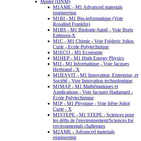
Master (DNM)
M1AME - M1 Advanced materials
engineering
M1BI - M1 Bio-informatique (Voie
Rosalind Franklin)
M1BS - M1 Biologie-Santé - Voie Boris
Ephrussi-X
M1C - M1 Chimie - Voie Fréderic Joliot-
Curie - Ecole Polytechnique
M1ECO - M1 Economie
M1HEP - M1 High Energy Physics
M1I - M1 Informatique - Voie Jacques
Herbrand - X
M1IESVIT - M1 Innovation, Entreprise, et
Société - Voie Innovation technologique
M1MAP - M1 Mathématiques et
Applications - Voie Jacques Hadamard -
École Polytechnique
M1P - M1 Physique - Voie Irène Joliot
Curie - X
M1STEPE - M1 STEPE - Sciences pour
les défis de l'environnement/Sciences for
environmentals challenges
M2AME - Advanced materials
engineering