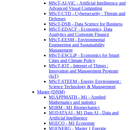
MScT-AI-ViC - Artificial Intelligence and
Advanced Visual Computing
MScT-CTD - Cybersecurity : Threats and
Defenses
MScT-DSB - Data Science for Business
MScT-EDACF - Economics, Data
Analytics and Corporate Finance
MScT-EESM - Environmental
Engineering and Sustainability
Management
MScT-ESCLiP - Economics for Smart
Cities and Climate Policy
MScT-IOT - Internet of Things :
Innovation and Management Program
(IoT)
MScT-STEEM - Energy Environment :
Science Technology & Management
Master (DNM)
M1APPMATH - M1 - Applied
Mathematics and statistics
M1BM - M1 Biomechanics
M1DATAAI - M1 Data AI - Data and
Artificial Intelligence
M1ECO - M1 Economie
M1ENERG - Master 1 Énergie