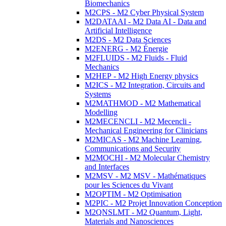
Biomechanics
M2CPS - M2 Cyber Physical System
M2DATAAI - M2 Data AI - Data and
Artificial Intelligence
M2DS - M2 Data Sciences
M2ENERG - M2 Énergie
M2FLUIDS - M2 Fluids - Fluid
Mechanics
M2HEP - M2 High Energy physics
M2ICS - M2 Integration, Circuits and
Systems
M2MATHMOD - M2 Mathematical
Modelling
M2MECENCLI - M2 Mecencli -
Mechanical Engineering for Clinicians
M2MICAS - M2 Machine Learning,
Communications and Security
M2MOCHI - M2 Molecular Chemistry
and Interfaces
M2MSV - M2 MSV - Mathématiques
pour les Sciences du Vivant
M2OPTIM - M2 Optimisation
M2PIC - M2 Projet Innovation Conception
M2QNSLMT - M2 Quantum, Light,
Materials and Nanosciences