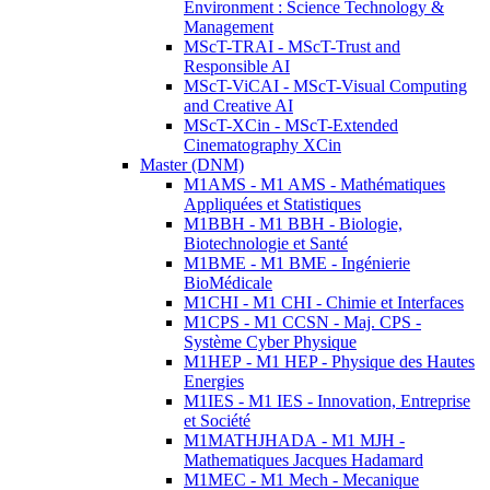
Environment : Science Technology &
Management
MScT-TRAI - MScT-Trust and
Responsible AI
MScT-ViCAI - MScT-Visual Computing
and Creative AI
MScT-XCin - MScT-Extended
Cinematography XCin
Master (DNM)
M1AMS - M1 AMS - Mathématiques
Appliquées et Statistiques
M1BBH - M1 BBH - Biologie,
Biotechnologie et Santé
M1BME - M1 BME - Ingénierie
BioMédicale
M1CHI - M1 CHI - Chimie et Interfaces
M1CPS - M1 CCSN - Maj. CPS -
Système Cyber Physique
M1HEP - M1 HEP - Physique des Hautes
Energies
M1IES - M1 IES - Innovation, Entreprise
et Société
M1MATHJHADA - M1 MJH -
Mathematiques Jacques Hadamard
M1MEC - M1 Mech - Mecanique