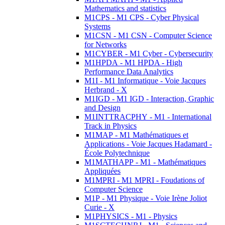
Mathematics and statistics
M1CPS - M1 CPS - Cyber Physical
Systems
M1CSN - M1 CSN - Computer Science
for Networks
M1CYBER - M1 Cyber - Cybersecurity
M1HPDA - M1 HPDA - High
Performance Data Analytics
M1I - M1 Informatique - Voie Jacques
Herbrand - X
M1IGD - M1 IGD - Interaction, Graphic
and Design
M1INTTRACPHY - M1 - International
Track in Physics
M1MAP - M1 Mathématiques et
Applications - Voie Jacques Hadamard -
École Polytechnique
M1MATHAPP - M1 - Mathématiques
Appliquées
M1MPRI - M1 MPRI - Foudations of
Computer Science
M1P - M1 Physique - Voie Irène Joliot
Curie - X
M1PHYSICS - M1 - Physics