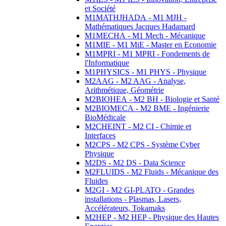
et Société
M1MATHJHADA - M1 MJH -
Mathématiques Jacques Hadamard
M1MECHA - M1 Mech - Mécanique
M1MIE - M1 MiE - Master en Economie
M1MPRI - M1 MPRI - Fondements de
l'Informatique
M1PHYSICS - M1 PHYS - Physique
M2AAG - M2 AAG - Analyse,
Arithmétique, Géométrie
M2BIOHEA - M2 BH - Biologie et Santé
M2BIOMECA - M2 BME - Ingénierie
BioMédicale
M2CHEINT - M2 CI - Chimie et
Interfaces
M2CPS - M2 CPS - Système Cyber
Physique
M2DS - M2 DS - Data Science
M2FLUIDS - M2 Fluids - Mécanique des
Fluides
M2GI - M2 GI-PLATO - Grandes
installations - Plasmas, Lasers,
Accélérateurs, Tokamaks
M2HEP - M2 HEP - Physique des Hautes