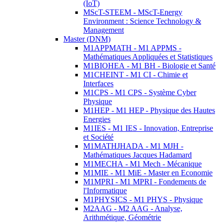
(IoT)
MScT-STEEM - MScT-Energy
Environment : Science Technology &
Management
Master (DNM)
M1APPMATH - M1 APPMS -
Mathématiques Appliquées et Statistiques
M1BIOHEA - M1 BH - Biologie et Santé
M1CHEINT - M1 CI - Chimie et
Interfaces
M1CPS - M1 CPS - Système Cyber
Physique
M1HEP - M1 HEP - Physique des Hautes
Energies
M1IES - M1 IES - Innovation, Entreprise
et Société
M1MATHJHADA - M1 MJH -
Mathématiques Jacques Hadamard
M1MECHA - M1 Mech - Mécanique
M1MIE - M1 MiE - Master en Economie
M1MPRI - M1 MPRI - Fondements de
l'Informatique
M1PHYSICS - M1 PHYS - Physique
M2AAG - M2 AAG - Analyse,
Arithmétique, Géométrie