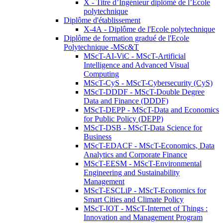
X - Titre d’Ingénieur diplômé de l’École
polytechnique
Diplôme d'établissement
X-4A - Diplôme de l'Ecole polytechnique
Diplôme de formation gradué de l'Ecole
Polytechnique -MSc&T
MScT-AI-ViC - MScT-Artificial
Intelligence and Advanced Visual
Computing
MScT-CyS - MScT-Cybersecurity (CyS)
MScT-DDDF - MScT-Double Degree
Data and Finance (DDDF)
MScT-DEPP - MScT-Data and Economics
for Public Policy (DEPP)
MScT-DSB - MScT-Data Science for
Business
MScT-EDACF - MScT-Economics, Data
Analytics and Corporate Finance
MScT-EESM - MScT-Environmental
Engineering and Sustainability
Management
MScT-ESCLiP - MScT-Economics for
Smart Cities and Climate Policy
MScT-IOT - MScT-Internet of Things :
Innovation and Management Program