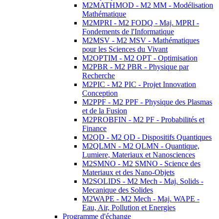
M2MATHMOD - M2 MM - Modélisation
Mathématique
M2MPRI - M2 FODQ - Maj. MPRI -
Fondements de l'Informatique
M2MSV - M2 MSV - Mathématiques
pour les Sciences du Vivant
M2OPTIM - M2 OPT - Optimisation
M2PBR - M2 PBR - Physique par
Recherche
M2PIC - M2 PIC - Projet Innovation
Conception
M2PPF - M2 PPF - Physique des Plasmas
et de la Fusion
M2PROBFIN - M2 PF - Probabilités et
Finance
M2QD - M2 QD - Dispositifs Quantiques
M2QLMN - M2 QLMN - Quantique,
Lumiere, Materiaux et Nanosciences
M2SMNO - M2 SMNO - Science des
Materiaux et des Nano-Objets
M2SOLIDS - M2 Mech - Maj. Solids -
Mecanique des Solides
M2WAPE - M2 Mech - Maj. WAPE -
Eau, Air, Pollution et Energies
Programme d'échange