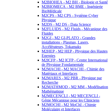
M2BIOHEA - M2 BH - Biologie et Santé
M2BIOMECA - M2 BME - Ingénierie
BioMédicale
M2CPS - M2 CPS - Système Cyber
Physique
M2DS - M2 DS - Data Science
M2FLUIDS - M2 Fluids - Mécanique des
Fluides
M2GI - M2 GI-PLATO - Grandes
installations - Plasmas, Lasers,
Accélérateurs, Tokamaks
M2HEP - M2 HEP - Physique des Hautes
Energies
M2ICFP - M2 ICFP - Centre International
de Physique Fondamentale
M2MACHI - M2 MACHI - Chimie des
Matériaux et Interfaces
M2MARES - M2 PBR - Physique par
Recherche
M2MATHMOD - M2 MM - Modélisation
Mathématique
M2MECENCLI - M2 MECENCLI -
Génie Mécanique pour les Cliniciens
M2MOCHI - M2 MoChI - Chimie
Moléculaire et Interfaces