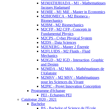
M1MATHJHADA - M1 - Mathematiques
Jacques Hadamard
M1MIE - M1 MiE - Master in Economics
M2BIOMECA - M2 Biomeca -
Biomechanics
M2BM - M2 Biomechanics
M2CFP - M2 CFP - Concepts in
Fundamental Physics
M2CPS - Cyber Physical System
M2DS - Data Sciences
M2ENERG - Master 2 Énergie
M2FLUIDS - M2 Fluids - Fluid
Mechanics
M2IGD - M2 IGD - Interaction, Graphic
and Design
M2MDA - M2 MdA - Mathématiques de
l'Aléatoire
M2MSV - M2 MSV - Mathématiques
pour les Sciences du Vivant
M2PIC - Projet Innovation Conception
Programme d'échange
PEI - Echanges PEI
Catalogue 2020 - 2021
Bachelor
BS - Bachelor of Science de l'Ecole