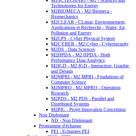
M1SCTECHNRJ - M1 - Sciences and
Technologies for Energy
M2BIOMECA - M2 Biomeca -
Biomechanics
M2CLEAR - CLimat, Environnement,
Applications et Recherche - Water, Air,
Pollution and Energy
M2CPS - Cyber Physical System
M2CYBER - M2 Cyber - Cybersecurity
M2DS - Data Sciences
M2HPDA - M2 HPDA - High
Performance Data Analytics
M2IGD - M2 IGD - Interaction, Graphic
and Design
M2MPRI - M2 MPRI - Foudations of
Computer Science
M2MPRO - M2 MPRO - Operation
Research
M2PDS - M2 PDS - Parallel and
Distributed Systems
M2PIC - Projet Innovation Conception
Non Diplomant
ND - Non Diplomant
Programme d'échange
PEI - Echanges PEI