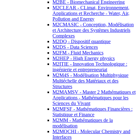
M2BE - Biomechanical Engineering
M2CLEAR - CLimat, Environnement,
Applications et Recherche - Water, Air,
Pollution and Energy
M2CMASIC - Conception, Modélisation
et Architecture des Systèmes Industriels
Complexes
M2DQ - Dispositif quantique
M2DS - Data Sciences
M2FM - Fluid Mechanics
M2HEP - High Energy physics
M2ITIE - Innovation Technologique :
ingénierie et entrepreneuriat
M2M4S - Modélisation Multiphysique
Multiéchelle des Matériaux et des
Structures
M2MAMSV - Master 2 Mathématiques et
Applications - Mathématiques pour les
Sciences du Vivant
M2MFSF - Mathématiques Financières :
Statistique et Finance
M2MM - Mathématiques de la
modélisation
M2MOCHI - Molecular Chemistry and
Interfaces