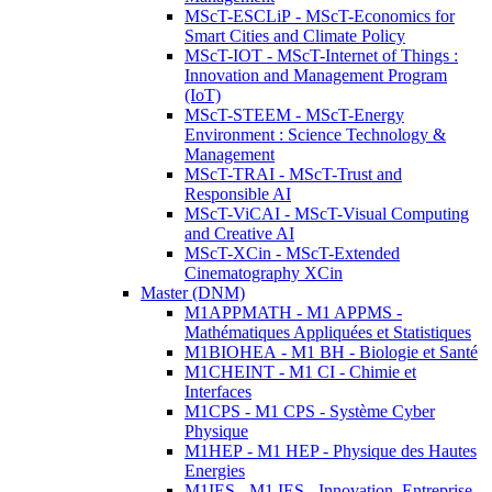
MScT-ESCLiP - MScT-Economics for
Smart Cities and Climate Policy
MScT-IOT - MScT-Internet of Things :
Innovation and Management Program
(IoT)
MScT-STEEM - MScT-Energy
Environment : Science Technology &
Management
MScT-TRAI - MScT-Trust and
Responsible AI
MScT-ViCAI - MScT-Visual Computing
and Creative AI
MScT-XCin - MScT-Extended
Cinematography XCin
Master (DNM)
M1APPMATH - M1 APPMS -
Mathématiques Appliquées et Statistiques
M1BIOHEA - M1 BH - Biologie et Santé
M1CHEINT - M1 CI - Chimie et
Interfaces
M1CPS - M1 CPS - Système Cyber
Physique
M1HEP - M1 HEP - Physique des Hautes
Energies
M1IES - M1 IES - Innovation, Entreprise