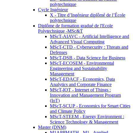
polytechnique
Cycle Ingénieur
X - Titre d’Ingénieur diplômé de l’École
polytechnique
Diplôme de formation gradué de l'Ecole
Polytechnique -MSc&T
MScT-AIAVC - Artificial Intelligence and
Advanced Visual Computing
MScT-CTD - Cybersecurity : Threats and
Defenses
MScT-DSB - Data Science for Business
MScT-ECOSEM - Environmental
Engineering and Sustainability
Management
MScT-EDACF - Economics, Data
Analytics and Corporate Finance
MScT-IOT - Internet of Things :
Innovation and Management Program
(IoT)
MScT-SCUP - Economics for Smart Cities
and Climate Policy
MScT-STEEM - Energy Environment :
Science Technology & Management
Master (DNM)
M1APPMATH - M1 - Applied