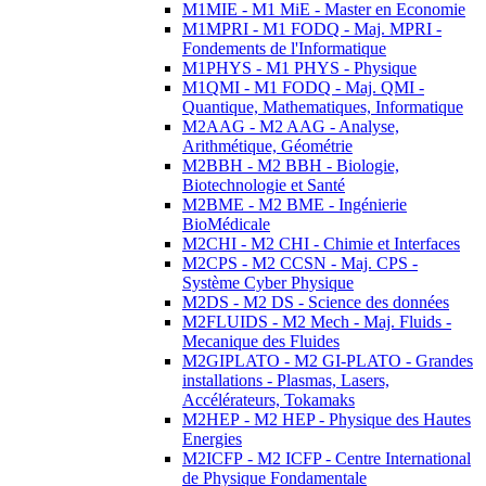
M1MIE - M1 MiE - Master en Economie
M1MPRI - M1 FODQ - Maj. MPRI -
Fondements de l'Informatique
M1PHYS - M1 PHYS - Physique
M1QMI - M1 FODQ - Maj. QMI -
Quantique, Mathematiques, Informatique
M2AAG - M2 AAG - Analyse,
Arithmétique, Géométrie
M2BBH - M2 BBH - Biologie,
Biotechnologie et Santé
M2BME - M2 BME - Ingénierie
BioMédicale
M2CHI - M2 CHI - Chimie et Interfaces
M2CPS - M2 CCSN - Maj. CPS -
Système Cyber Physique
M2DS - M2 DS - Science des données
M2FLUIDS - M2 Mech - Maj. Fluids -
Mecanique des Fluides
M2GIPLATO - M2 GI-PLATO - Grandes
installations - Plasmas, Lasers,
Accélérateurs, Tokamaks
M2HEP - M2 HEP - Physique des Hautes
Energies
M2ICFP - M2 ICFP - Centre International
de Physique Fondamentale