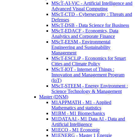
MScT-AI-ViC - Artificial Intelligence and
Advanced Visual Computing
MScT-CTD - Cybersecurity : Threats and
Defenses
MScT-DSB - Data Science for Business
MScT-EDACF - Economics, Data
Analytics and Corporate Finance
MScT-EESM - Environmental
Engineering and Sustainability
Management
MScT-ESCLiP - Economics for Smart
Cities and Climate Policy
MScT-IOT - Internet of Things :
Innovation and Management Program
(IoT)
MScT-STEEM - Energy Environment :
Science Technology & Management
Master (DNM)
M1APPMATH - M1 - Applied
Mathematics and statistics
M1BM - M1 Biomechanics
M1DATAAI - M1 Data AI - Data and
Artificial Intelligence
M1ECO - M1 Economie
M1ENERG - Master 1 Énergie