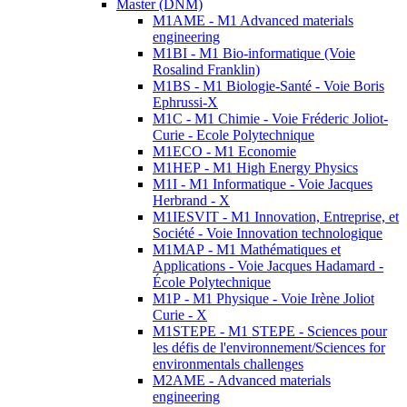
Master (DNM)
M1AME - M1 Advanced materials
engineering
M1BI - M1 Bio-informatique (Voie
Rosalind Franklin)
M1BS - M1 Biologie-Santé - Voie Boris
Ephrussi-X
M1C - M1 Chimie - Voie Fréderic Joliot-
Curie - Ecole Polytechnique
M1ECO - M1 Economie
M1HEP - M1 High Energy Physics
M1I - M1 Informatique - Voie Jacques
Herbrand - X
M1IESVIT - M1 Innovation, Entreprise, et
Société - Voie Innovation technologique
M1MAP - M1 Mathématiques et
Applications - Voie Jacques Hadamard -
École Polytechnique
M1P - M1 Physique - Voie Irène Joliot
Curie - X
M1STEPE - M1 STEPE - Sciences pour
les défis de l'environnement/Sciences for
environmentals challenges
M2AME - Advanced materials
engineering