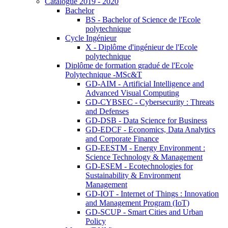
Catalogue 2019 - 2020
Bachelor
BS - Bachelor of Science de l'Ecole
polytechnique
Cycle Ingénieur
X - Diplôme d'ingénieur de l'Ecole
polytechnique
Diplôme de formation gradué de l'Ecole
Polytechnique -MSc&T
GD-AIM - Artificial Intelligence and
Advanced Visual Computing
GD-CYBSEC - Cybersecurity : Threats
and Defenses
GD-DSB - Data Science for Business
GD-EDCF - Economics, Data Analytics
and Corporate Finance
GD-EESTM - Energy Environment :
Science Technology & Management
GD-ESEM - Ecotechnologies for
Sustainability & Environment
Management
GD-IOT - Internet of Things : Innovation
and Management Program (IoT)
GD-SCUP - Smart Cities and Urban
Policy