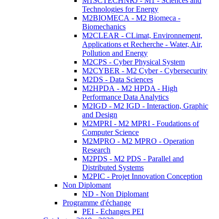
M1SCTECHNRJ - M1 - Sciences and
Technologies for Energy
M2BIOMECA - M2 Biomeca -
Biomechanics
M2CLEAR - CLimat, Environnement,
Applications et Recherche - Water, Air,
Pollution and Energy
M2CPS - Cyber Physical System
M2CYBER - M2 Cyber - Cybersecurity
M2DS - Data Sciences
M2HPDA - M2 HPDA - High
Performance Data Analytics
M2IGD - M2 IGD - Interaction, Graphic
and Design
M2MPRI - M2 MPRI - Foudations of
Computer Science
M2MPRO - M2 MPRO - Operation
Research
M2PDS - M2 PDS - Parallel and
Distributed Systems
M2PIC - Projet Innovation Conception
Non Diplomant
ND - Non Diplomant
Programme d'échange
PEI - Echanges PEI