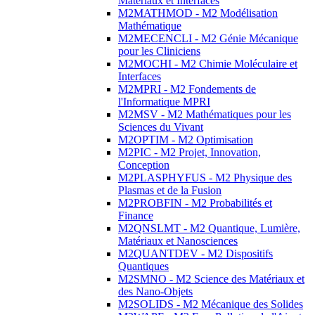
Matériaux et Interfaces
M2MATHMOD - M2 Modélisation
Mathématique
M2MECENCLI - M2 Génie Mécanique
pour les Cliniciens
M2MOCHI - M2 Chimie Moléculaire et
Interfaces
M2MPRI - M2 Fondements de
l'Informatique MPRI
M2MSV - M2 Mathématiques pour les
Sciences du Vivant
M2OPTIM - M2 Optimisation
M2PIC - M2 Projet, Innovation,
Conception
M2PLASPHYFUS - M2 Physique des
Plasmas et de la Fusion
M2PROBFIN - M2 Probabilités et
Finance
M2QNSLMT - M2 Quantique, Lumière,
Matériaux et Nanosciences
M2QUANTDEV - M2 Dispositifs
Quantiques
M2SMNO - M2 Science des Matériaux et
des Nano-Objets
M2SOLIDS - M2 Mécanique des Solides