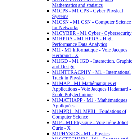
Mathematics and statistics
M1CPS - M1 CPS - Cyber Physical
Systems
M1CSN - M1 CSN - Computer Science
for Networks
M1CYBER - M1 Cyber - Cybersecurity
M1HPDA - M1 HPDA - High
Performance Data Analytics
M1I - M1 Informatique - Voie Jacques
Herbrand - X
M1IGD - M1 IGD - Interaction, Graphic
and Design
M1INTTRACPHY - M1 - International
Track in Physics
M1MAP - M1 Mathématiques et
Applications - Voie Jacques Hadamard -
École Polytechnique
M1MATHAPP - M1 - Mathématiques
Appliquées
M1MPRI - M1 MPRI - Foudations of
Computer Science
M1P - M1 Physique - Voie Irène Joliot
Curie - X
M1PHYSICS - M1 - Physics