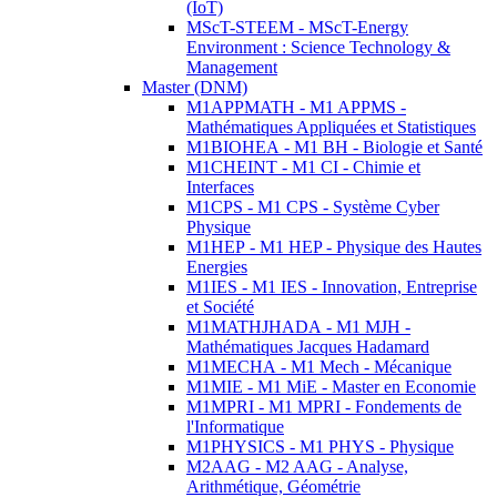
(IoT)
MScT-STEEM - MScT-Energy
Environment : Science Technology &
Management
Master (DNM)
M1APPMATH - M1 APPMS -
Mathématiques Appliquées et Statistiques
M1BIOHEA - M1 BH - Biologie et Santé
M1CHEINT - M1 CI - Chimie et
Interfaces
M1CPS - M1 CPS - Système Cyber
Physique
M1HEP - M1 HEP - Physique des Hautes
Energies
M1IES - M1 IES - Innovation, Entreprise
et Société
M1MATHJHADA - M1 MJH -
Mathématiques Jacques Hadamard
M1MECHA - M1 Mech - Mécanique
M1MIE - M1 MiE - Master en Economie
M1MPRI - M1 MPRI - Fondements de
l'Informatique
M1PHYSICS - M1 PHYS - Physique
M2AAG - M2 AAG - Analyse,
Arithmétique, Géométrie