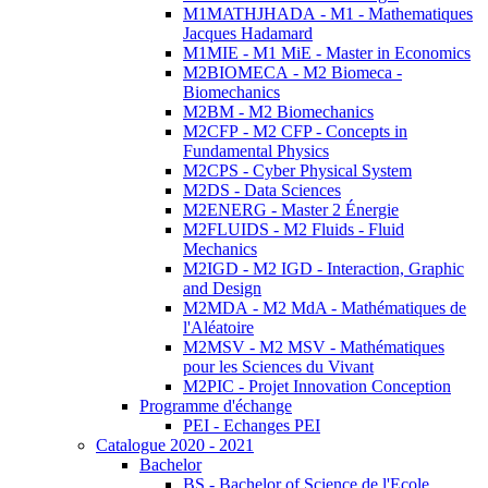
M1MATHJHADA - M1 - Mathematiques
Jacques Hadamard
M1MIE - M1 MiE - Master in Economics
M2BIOMECA - M2 Biomeca -
Biomechanics
M2BM - M2 Biomechanics
M2CFP - M2 CFP - Concepts in
Fundamental Physics
M2CPS - Cyber Physical System
M2DS - Data Sciences
M2ENERG - Master 2 Énergie
M2FLUIDS - M2 Fluids - Fluid
Mechanics
M2IGD - M2 IGD - Interaction, Graphic
and Design
M2MDA - M2 MdA - Mathématiques de
l'Aléatoire
M2MSV - M2 MSV - Mathématiques
pour les Sciences du Vivant
M2PIC - Projet Innovation Conception
Programme d'échange
PEI - Echanges PEI
Catalogue 2020 - 2021
Bachelor
BS - Bachelor of Science de l'Ecole