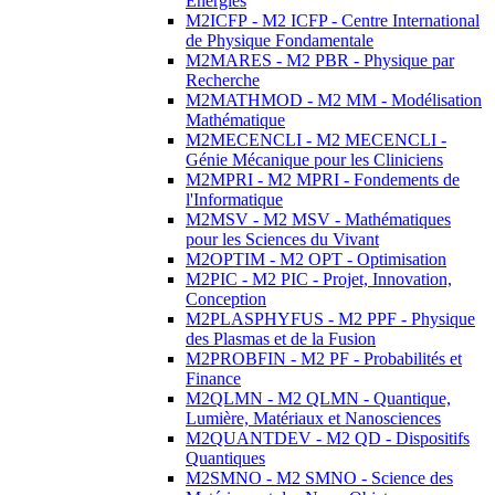
Energies
M2ICFP - M2 ICFP - Centre International
de Physique Fondamentale
M2MARES - M2 PBR - Physique par
Recherche
M2MATHMOD - M2 MM - Modélisation
Mathématique
M2MECENCLI - M2 MECENCLI -
Génie Mécanique pour les Cliniciens
M2MPRI - M2 MPRI - Fondements de
l'Informatique
M2MSV - M2 MSV - Mathématiques
pour les Sciences du Vivant
M2OPTIM - M2 OPT - Optimisation
M2PIC - M2 PIC - Projet, Innovation,
Conception
M2PLASPHYFUS - M2 PPF - Physique
des Plasmas et de la Fusion
M2PROBFIN - M2 PF - Probabilités et
Finance
M2QLMN - M2 QLMN - Quantique,
Lumière, Matériaux et Nanosciences
M2QUANTDEV - M2 QD - Dispositifs
Quantiques
M2SMNO - M2 SMNO - Science des