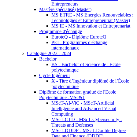
Entrepreneurs
Mastère spécialisé (Master)
MS ETRE - MS Energies Renouvelables :
Technologies et Entrepreneuriat (Master)
MS IE - MS Innovation et Entreprenariat
Programme d'échange
EuroteQ - Diplôme EuroteQ
PEI - Programmes d'échange
internationaux
Catalogue 2023 - 2024
Bachelor
BS - Bachelor of Science de l'Ecole
polytechnique
Cycle Ingénieur
X - Titre d’Ingénieur diplômé de l’École
polytechnique
Diplôme de formation gradué de l'Ecole
Polytechnique -MSc&T
MScT-AI-ViC - MScT-Artificial
Intelligence and Advanced Visual
Computing
MScT-CTD - MScT-Cybersecurity :
Threats and Defenses
MScT-DDDF - MScT-Double Degree
Data and Finance (DDDF)