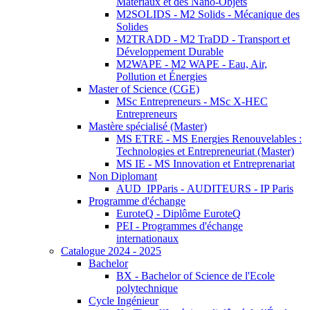
Matériaux et des Nano-Objets
M2SOLIDS - M2 Solids - Mécanique des
Solides
M2TRADD - M2 TraDD - Transport et
Développement Durable
M2WAPE - M2 WAPE - Eau, Air,
Pollution et Énergies
Master of Science (CGE)
MSc Entrepreneurs - MSc X-HEC
Entrepreneurs
Mastère spécialisé (Master)
MS ETRE - MS Energies Renouvelables :
Technologies et Entrepreneuriat (Master)
MS IE - MS Innovation et Entreprenariat
Non Diplomant
AUD_IPParis - AUDITEURS - IP Paris
Programme d'échange
EuroteQ - Diplôme EuroteQ
PEI - Programmes d'échange
internationaux
Catalogue 2024 - 2025
Bachelor
BX - Bachelor of Science de l'Ecole
polytechnique
Cycle Ingénieur