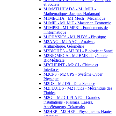
et Société
M1MATHJHADA - M1 MJH -
Mathématiques Jacques Hadamard
M1MECHA - M1 Mech - Mécanique
M1MIE - M1 MiE - Master en Economie
M1MPRI - M1 MPRI - Fondements de
l'Informatique
M1PHYSICS - M1 PHYS - Physique
M2AAG - M2 AAG - Analyse,
Arithmétique, Géométrie
M2BIOHEA - M2 BH - Biologie et Santé
M2BIOMECA - M2 BME - Ingénierie
BioMédicale
M2CHEINT - M2 CI - Chimie et
Interfaces
M2CPS - M2 CPS - Système Cyber
Physique
M2DS - M2 DS - Data Science
M2FLUIDS - M2 Fluids - Mécanique des
Fluides
M2GI - M2 GI-PLATO - Grandes
installations - Plasmas, Lasers,
Accélérateurs, Tokamaks
M2HEP - M2 HEP - Physique des Hautes