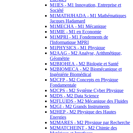
M1IES - M1 Innovation, Entreprise et
Société
M1MATHJHADA - M1 Mathématiques
Jacques Hadamard
M1MECHA - M1 Mécanique
M1MIE - M1 en Economie
M1MPRI - M1 Fondements de
l'Informatique MPRI
M1PHYSICS - M1 Physique
M2AAG - M2 Analyse, Arithmétique,
Géométrie
M2BIOHEA - M2 Biologie et Santé
M2BIOMECA - M2 Biomécanique et
Ingéniérie Biomédical
M2CFP - M2 Concepts en Physique
Fondamentale
M2CPS - M2 Système Cyber Physique
M2DS - M2 Data Science
M2FLUIDS - M2 Mécanique des Fluides
M2GI - M2 Grands Instruments
M2HEP - M2 Physique des Hautes
Energies
M2MARES - M2 Physique par Recherche
M2MATCHEINT - M2 Chimie des