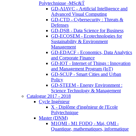
Polytechnique -MSc&T
GD-AIAVC - Artificial Intelligence and
Advanced Visual Computing
GD-CTD - Cybersecurity : Threats &
Defenses
GD-DSB - Data Science for Business
GD-ECOSEM - Ecotechnologies for
Sustainability & Environment
Management
GD-EDACF - Economics, Data Analytics
and Corporate Finance
GD-IOT - Internet of Things : Innovation
and Management Program (IoT)
GD-SCUP - Smart Cities and Urban
Policy
GD-STEEM - Energy Environment :
Science Technology & Management
Catalogue 2017 - 2018
Cycle Ingénieur
X - Diplôme d'ingénieur de l'Ecole
Polytechnique
Master (DNM)
M1QMI - M1 FODQ - Maj. QMI -
Quantique, mathematiques, informatique