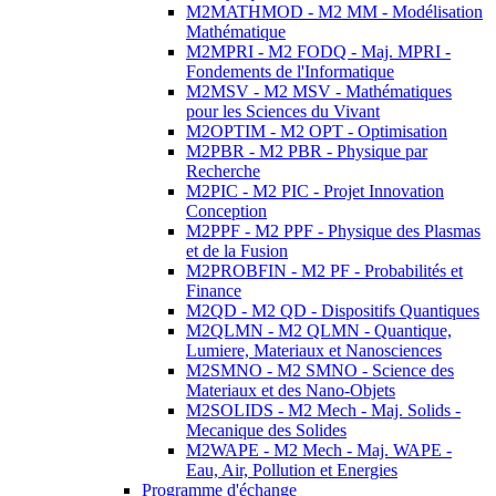
M2MATHMOD - M2 MM - Modélisation
Mathématique
M2MPRI - M2 FODQ - Maj. MPRI -
Fondements de l'Informatique
M2MSV - M2 MSV - Mathématiques
pour les Sciences du Vivant
M2OPTIM - M2 OPT - Optimisation
M2PBR - M2 PBR - Physique par
Recherche
M2PIC - M2 PIC - Projet Innovation
Conception
M2PPF - M2 PPF - Physique des Plasmas
et de la Fusion
M2PROBFIN - M2 PF - Probabilités et
Finance
M2QD - M2 QD - Dispositifs Quantiques
M2QLMN - M2 QLMN - Quantique,
Lumiere, Materiaux et Nanosciences
M2SMNO - M2 SMNO - Science des
Materiaux et des Nano-Objets
M2SOLIDS - M2 Mech - Maj. Solids -
Mecanique des Solides
M2WAPE - M2 Mech - Maj. WAPE -
Eau, Air, Pollution et Energies
Programme d'échange