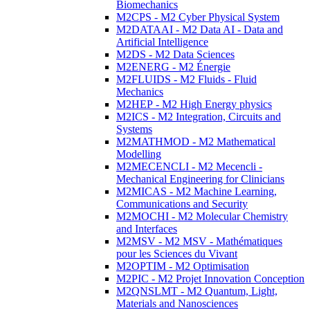
Biomechanics
M2CPS - M2 Cyber Physical System
M2DATAAI - M2 Data AI - Data and
Artificial Intelligence
M2DS - M2 Data Sciences
M2ENERG - M2 Énergie
M2FLUIDS - M2 Fluids - Fluid
Mechanics
M2HEP - M2 High Energy physics
M2ICS - M2 Integration, Circuits and
Systems
M2MATHMOD - M2 Mathematical
Modelling
M2MECENCLI - M2 Mecencli -
Mechanical Engineering for Clinicians
M2MICAS - M2 Machine Learning,
Communications and Security
M2MOCHI - M2 Molecular Chemistry
and Interfaces
M2MSV - M2 MSV - Mathématiques
pour les Sciences du Vivant
M2OPTIM - M2 Optimisation
M2PIC - M2 Projet Innovation Conception
M2QNSLMT - M2 Quantum, Light,
Materials and Nanosciences