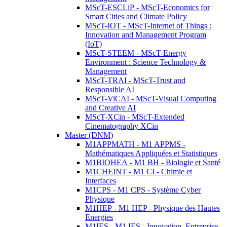
MScT-ESCLiP - MScT-Economics for
Smart Cities and Climate Policy
MScT-IOT - MScT-Internet of Things :
Innovation and Management Program
(IoT)
MScT-STEEM - MScT-Energy
Environment : Science Technology &
Management
MScT-TRAI - MScT-Trust and
Responsible AI
MScT-ViCAI - MScT-Visual Computing
and Creative AI
MScT-XCin - MScT-Extended
Cinematography XCin
Master (DNM)
M1APPMATH - M1 APPMS -
Mathématiques Appliquées et Statistiques
M1BIOHEA - M1 BH - Biologie et Santé
M1CHEINT - M1 CI - Chimie et
Interfaces
M1CPS - M1 CPS - Système Cyber
Physique
M1HEP - M1 HEP - Physique des Hautes
Energies
M1IES - M1 IES - Innovation, Entreprise