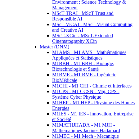
Environment : Science Technology &
Management
MScT-TRAI - MScT-Trust and
Responsible AI
MScT-ViCAI - MScT-Visual Computing
and Creative AI
MScT-XCin - MScT-Extended
Cinematography XCin
Master (DNM)
M1AMS - M1 AMS - Mathématiques
Appliquées et Statistiques
M1BBH - M1 BBH - Biologie,
Biotechnologie et Santé
M1BME - M1 BME - Ingénierie
BioMédicale
M1CHI - M1 CHI - Chimie et Interfaces
M1CPS - M1 CCSN - Maj. CPS -
Système Cyber Physique
M1HEP - M1 HEP - Physique des Hautes
Energies
M1IES - M1 IES - Innovation, Entreprise
et Société
M1MATHJHADA - M1 MJH -
Mathematiques Jacques Hadamard
M1MEC - M1 Mech - Mecanique