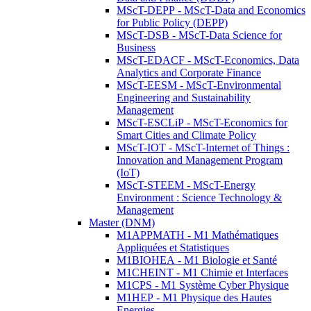
MScT-DEPP - MScT-Data and Economics
for Public Policy (DEPP)
MScT-DSB - MScT-Data Science for
Business
MScT-EDACF - MScT-Economics, Data
Analytics and Corporate Finance
MScT-EESM - MScT-Environmental
Engineering and Sustainability
Management
MScT-ESCLiP - MScT-Economics for
Smart Cities and Climate Policy
MScT-IOT - MScT-Internet of Things :
Innovation and Management Program
(IoT)
MScT-STEEM - MScT-Energy
Environment : Science Technology &
Management
Master (DNM)
M1APPMATH - M1 Mathématiques
Appliquées et Statistiques
M1BIOHEA - M1 Biologie et Santé
M1CHEINT - M1 Chimie et Interfaces
M1CPS - M1 Système Cyber Physique
M1HEP - M1 Physique des Hautes
Energies