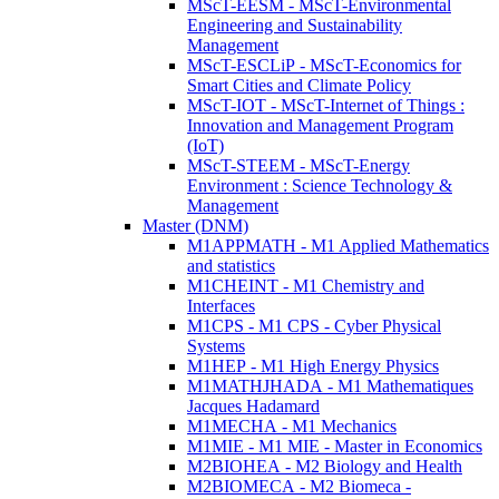
MScT-EESM - MScT-Environmental
Engineering and Sustainability
Management
MScT-ESCLiP - MScT-Economics for
Smart Cities and Climate Policy
MScT-IOT - MScT-Internet of Things :
Innovation and Management Program
(IoT)
MScT-STEEM - MScT-Energy
Environment : Science Technology &
Management
Master (DNM)
M1APPMATH - M1 Applied Mathematics
and statistics
M1CHEINT - M1 Chemistry and
Interfaces
M1CPS - M1 CPS - Cyber Physical
Systems
M1HEP - M1 High Energy Physics
M1MATHJHADA - M1 Mathematiques
Jacques Hadamard
M1MECHA - M1 Mechanics
M1MIE - M1 MIE - Master in Economics
M2BIOHEA - M2 Biology and Health
M2BIOMECA - M2 Biomeca -