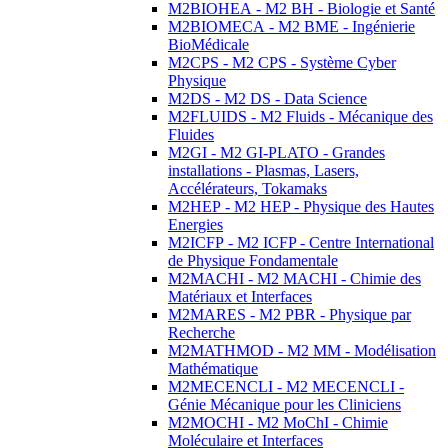
M2BIOHEA - M2 BH - Biologie et Santé
M2BIOMECA - M2 BME - Ingénierie
BioMédicale
M2CPS - M2 CPS - Système Cyber
Physique
M2DS - M2 DS - Data Science
M2FLUIDS - M2 Fluids - Mécanique des
Fluides
M2GI - M2 GI-PLATO - Grandes
installations - Plasmas, Lasers,
Accélérateurs, Tokamaks
M2HEP - M2 HEP - Physique des Hautes
Energies
M2ICFP - M2 ICFP - Centre International
de Physique Fondamentale
M2MACHI - M2 MACHI - Chimie des
Matériaux et Interfaces
M2MARES - M2 PBR - Physique par
Recherche
M2MATHMOD - M2 MM - Modélisation
Mathématique
M2MECENCLI - M2 MECENCLI -
Génie Mécanique pour les Cliniciens
M2MOCHI - M2 MoChI - Chimie
Moléculaire et Interfaces