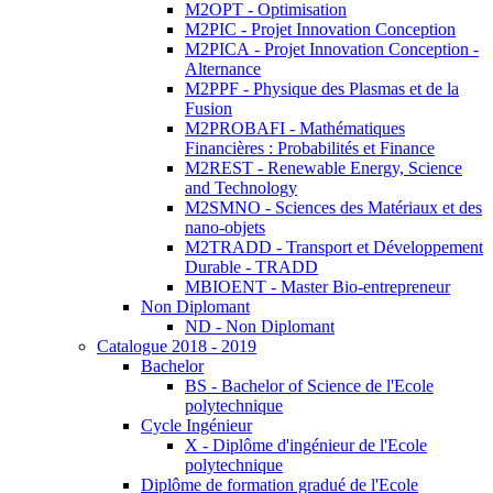
M2OPT - Optimisation
M2PIC - Projet Innovation Conception
M2PICA - Projet Innovation Conception -
Alternance
M2PPF - Physique des Plasmas et de la
Fusion
M2PROBAFI - Mathématiques
Financières : Probabilités et Finance
M2REST - Renewable Energy, Science
and Technology
M2SMNO - Sciences des Matériaux et des
nano-objets
M2TRADD - Transport et Développement
Durable - TRADD
MBIOENT - Master Bio-entrepreneur
Non Diplomant
ND - Non Diplomant
Catalogue 2018 - 2019
Bachelor
BS - Bachelor of Science de l'Ecole
polytechnique
Cycle Ingénieur
X - Diplôme d'ingénieur de l'Ecole
polytechnique
Diplôme de formation gradué de l'Ecole