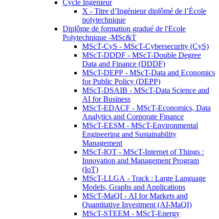
Cycle Ingénieur
X - Titre d’Ingénieur diplômé de l’École
polytechnique
Diplôme de formation gradué de l'Ecole
Polytechnique -MSc&T
MScT-CyS - MScT-Cybersecurity (CyS)
MScT-DDDF - MScT-Double Degree
Data and Finance (DDDF)
MScT-DEPP - MScT-Data and Economics
for Public Policy (DEPP)
MScT-DSAIB - MScT-Data Science and
AI for Business
MScT-EDACF - MScT-Economics, Data
Analytics and Corporate Finance
MScT-EESM - MScT-Environmental
Engineering and Sustainability
Management
MScT-IOT - MScT-Internet of Things :
Innovation and Management Program
(IoT)
MScT-LLGA - Track : Large Language
Models, Graphs and Applications
MScT-MaQI - AI for Markets and
Quantitative Investment (AI-MaQI)
MScT-STEEM - MScT-Energy