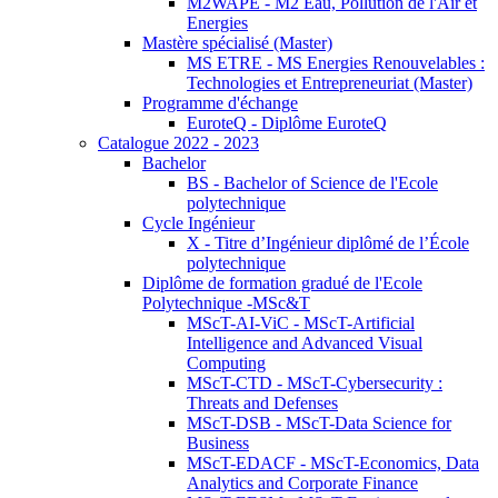
M2WAPE - M2 Eau, Pollution de l'Air et
Energies
Mastère spécialisé (Master)
MS ETRE - MS Energies Renouvelables :
Technologies et Entrepreneuriat (Master)
Programme d'échange
EuroteQ - Diplôme EuroteQ
Catalogue 2022 - 2023
Bachelor
BS - Bachelor of Science de l'Ecole
polytechnique
Cycle Ingénieur
X - Titre d’Ingénieur diplômé de l’École
polytechnique
Diplôme de formation gradué de l'Ecole
Polytechnique -MSc&T
MScT-AI-ViC - MScT-Artificial
Intelligence and Advanced Visual
Computing
MScT-CTD - MScT-Cybersecurity :
Threats and Defenses
MScT-DSB - MScT-Data Science for
Business
MScT-EDACF - MScT-Economics, Data
Analytics and Corporate Finance