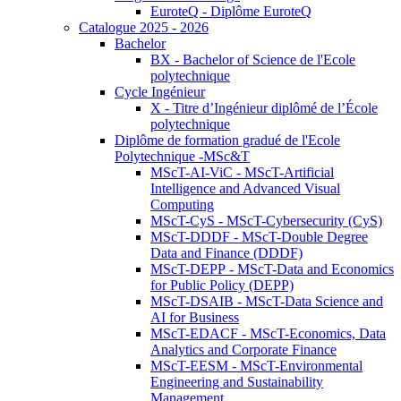
EuroteQ - Diplôme EuroteQ
Catalogue 2025 - 2026
Bachelor
BX - Bachelor of Science de l'Ecole
polytechnique
Cycle Ingénieur
X - Titre d’Ingénieur diplômé de l’École
polytechnique
Diplôme de formation gradué de l'Ecole
Polytechnique -MSc&T
MScT-AI-ViC - MScT-Artificial
Intelligence and Advanced Visual
Computing
MScT-CyS - MScT-Cybersecurity (CyS)
MScT-DDDF - MScT-Double Degree
Data and Finance (DDDF)
MScT-DEPP - MScT-Data and Economics
for Public Policy (DEPP)
MScT-DSAIB - MScT-Data Science and
AI for Business
MScT-EDACF - MScT-Economics, Data
Analytics and Corporate Finance
MScT-EESM - MScT-Environmental
Engineering and Sustainability
Management