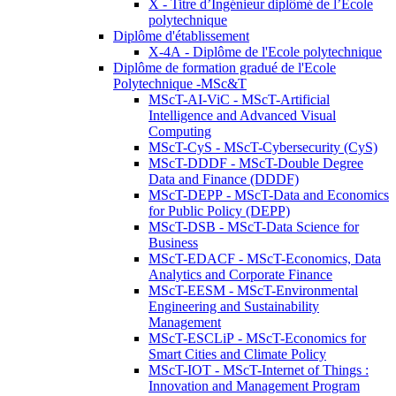
X - Titre d’Ingénieur diplômé de l’École
polytechnique
Diplôme d'établissement
X-4A - Diplôme de l'Ecole polytechnique
Diplôme de formation gradué de l'Ecole
Polytechnique -MSc&T
MScT-AI-ViC - MScT-Artificial
Intelligence and Advanced Visual
Computing
MScT-CyS - MScT-Cybersecurity (CyS)
MScT-DDDF - MScT-Double Degree
Data and Finance (DDDF)
MScT-DEPP - MScT-Data and Economics
for Public Policy (DEPP)
MScT-DSB - MScT-Data Science for
Business
MScT-EDACF - MScT-Economics, Data
Analytics and Corporate Finance
MScT-EESM - MScT-Environmental
Engineering and Sustainability
Management
MScT-ESCLiP - MScT-Economics for
Smart Cities and Climate Policy
MScT-IOT - MScT-Internet of Things :
Innovation and Management Program