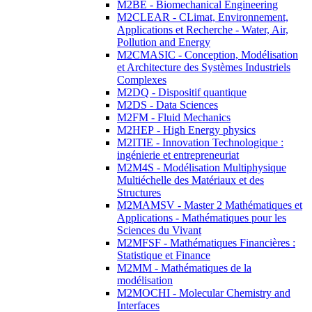
M2BE - Biomechanical Engineering
M2CLEAR - CLimat, Environnement,
Applications et Recherche - Water, Air,
Pollution and Energy
M2CMASIC - Conception, Modélisation
et Architecture des Systèmes Industriels
Complexes
M2DQ - Dispositif quantique
M2DS - Data Sciences
M2FM - Fluid Mechanics
M2HEP - High Energy physics
M2ITIE - Innovation Technologique :
ingénierie et entrepreneuriat
M2M4S - Modélisation Multiphysique
Multiéchelle des Matériaux et des
Structures
M2MAMSV - Master 2 Mathématiques et
Applications - Mathématiques pour les
Sciences du Vivant
M2MFSF - Mathématiques Financières :
Statistique et Finance
M2MM - Mathématiques de la
modélisation
M2MOCHI - Molecular Chemistry and
Interfaces