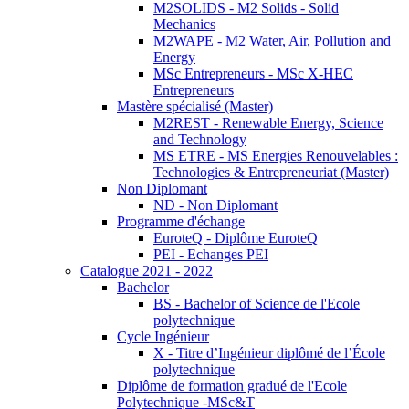
M2SOLIDS - M2 Solids - Solid
Mechanics
M2WAPE - M2 Water, Air, Pollution and
Energy
MSc Entrepreneurs - MSc X-HEC
Entrepreneurs
Mastère spécialisé (Master)
M2REST - Renewable Energy, Science
and Technology
MS ETRE - MS Energies Renouvelables :
Technologies & Entrepreneuriat (Master)
Non Diplomant
ND - Non Diplomant
Programme d'échange
EuroteQ - Diplôme EuroteQ
PEI - Echanges PEI
Catalogue 2021 - 2022
Bachelor
BS - Bachelor of Science de l'Ecole
polytechnique
Cycle Ingénieur
X - Titre d’Ingénieur diplômé de l’École
polytechnique
Diplôme de formation gradué de l'Ecole
Polytechnique -MSc&T