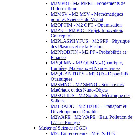
M2MPRI - M2 MPRI - Fondements de
l'Informatique
M2MSV - M2 MSV - Mathématiques
pour les Sciences du Vivant
M2OPTIM - M2 OPT - Optimisation
M2PIC - M2 PIC - Projet, Innovation,
Conception
M2PLASPHYFUS - M2 PPF - Physique
des Plasmas et de la Fusion
M2PROBFIN - M2 PF - Probabilités et
Finance
M2QLMN - M2 QLMN - Quantique,
Lumière, Matériaux et Nanosciences
M2QUANTDEV - M2 QD - Dispositifs
Quantiques
M2SMNO - M2 SMNO - Science des
Matériaux et des Nano-Objets
M2SOLIDS - M2 Solids - Mécanique des
Solides
M2TRADD - M2 TraDD - Transport et
Développement Durable
M2WAPE - M2 WAPE - Eau, Pollution de
l'Air et Energie
Master of Science (CGE)
MSc Entrepreneurs - MSc X-HEC