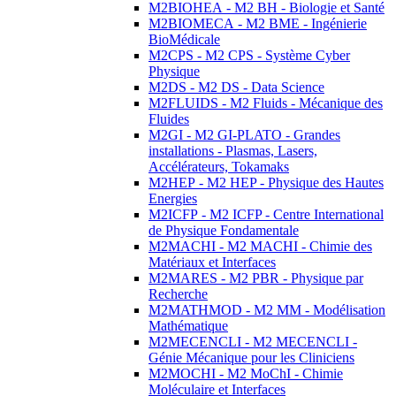
M2BIOHEA - M2 BH - Biologie et Santé
M2BIOMECA - M2 BME - Ingénierie
BioMédicale
M2CPS - M2 CPS - Système Cyber
Physique
M2DS - M2 DS - Data Science
M2FLUIDS - M2 Fluids - Mécanique des
Fluides
M2GI - M2 GI-PLATO - Grandes
installations - Plasmas, Lasers,
Accélérateurs, Tokamaks
M2HEP - M2 HEP - Physique des Hautes
Energies
M2ICFP - M2 ICFP - Centre International
de Physique Fondamentale
M2MACHI - M2 MACHI - Chimie des
Matériaux et Interfaces
M2MARES - M2 PBR - Physique par
Recherche
M2MATHMOD - M2 MM - Modélisation
Mathématique
M2MECENCLI - M2 MECENCLI -
Génie Mécanique pour les Cliniciens
M2MOCHI - M2 MoChI - Chimie
Moléculaire et Interfaces