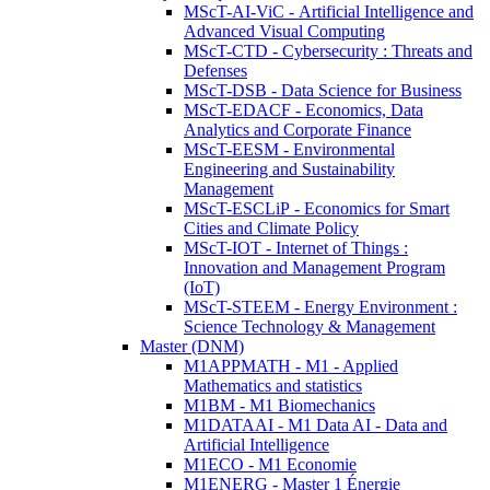
MScT-AI-ViC - Artificial Intelligence and
Advanced Visual Computing
MScT-CTD - Cybersecurity : Threats and
Defenses
MScT-DSB - Data Science for Business
MScT-EDACF - Economics, Data
Analytics and Corporate Finance
MScT-EESM - Environmental
Engineering and Sustainability
Management
MScT-ESCLiP - Economics for Smart
Cities and Climate Policy
MScT-IOT - Internet of Things :
Innovation and Management Program
(IoT)
MScT-STEEM - Energy Environment :
Science Technology & Management
Master (DNM)
M1APPMATH - M1 - Applied
Mathematics and statistics
M1BM - M1 Biomechanics
M1DATAAI - M1 Data AI - Data and
Artificial Intelligence
M1ECO - M1 Economie
M1ENERG - Master 1 Énergie