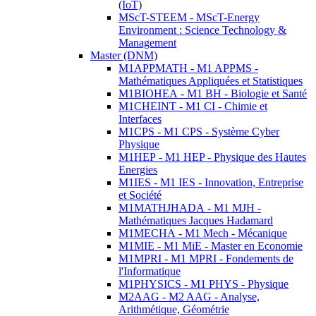
(IoT)
MScT-STEEM - MScT-Energy
Environment : Science Technology &
Management
Master (DNM)
M1APPMATH - M1 APPMS -
Mathématiques Appliquées et Statistiques
M1BIOHEA - M1 BH - Biologie et Santé
M1CHEINT - M1 CI - Chimie et
Interfaces
M1CPS - M1 CPS - Système Cyber
Physique
M1HEP - M1 HEP - Physique des Hautes
Energies
M1IES - M1 IES - Innovation, Entreprise
et Société
M1MATHJHADA - M1 MJH -
Mathématiques Jacques Hadamard
M1MECHA - M1 Mech - Mécanique
M1MIE - M1 MiE - Master en Economie
M1MPRI - M1 MPRI - Fondements de
l'Informatique
M1PHYSICS - M1 PHYS - Physique
M2AAG - M2 AAG - Analyse,
Arithmétique, Géométrie