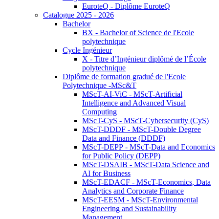
EuroteQ - Diplôme EuroteQ
Catalogue 2025 - 2026
Bachelor
BX - Bachelor of Science de l'Ecole
polytechnique
Cycle Ingénieur
X - Titre d’Ingénieur diplômé de l’École
polytechnique
Diplôme de formation gradué de l'Ecole
Polytechnique -MSc&T
MScT-AI-ViC - MScT-Artificial
Intelligence and Advanced Visual
Computing
MScT-CyS - MScT-Cybersecurity (CyS)
MScT-DDDF - MScT-Double Degree
Data and Finance (DDDF)
MScT-DEPP - MScT-Data and Economics
for Public Policy (DEPP)
MScT-DSAIB - MScT-Data Science and
AI for Business
MScT-EDACF - MScT-Economics, Data
Analytics and Corporate Finance
MScT-EESM - MScT-Environmental
Engineering and Sustainability
Management