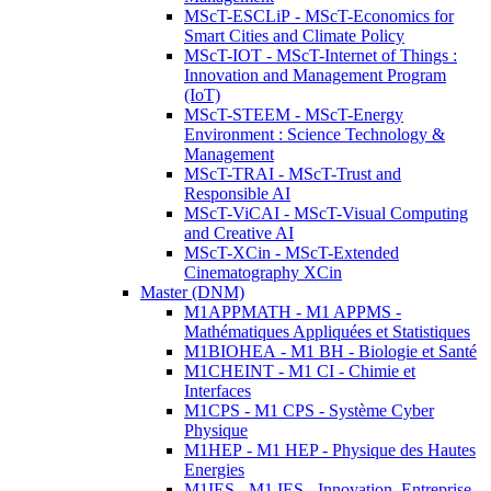
MScT-ESCLiP - MScT-Economics for
Smart Cities and Climate Policy
MScT-IOT - MScT-Internet of Things :
Innovation and Management Program
(IoT)
MScT-STEEM - MScT-Energy
Environment : Science Technology &
Management
MScT-TRAI - MScT-Trust and
Responsible AI
MScT-ViCAI - MScT-Visual Computing
and Creative AI
MScT-XCin - MScT-Extended
Cinematography XCin
Master (DNM)
M1APPMATH - M1 APPMS -
Mathématiques Appliquées et Statistiques
M1BIOHEA - M1 BH - Biologie et Santé
M1CHEINT - M1 CI - Chimie et
Interfaces
M1CPS - M1 CPS - Système Cyber
Physique
M1HEP - M1 HEP - Physique des Hautes
Energies
M1IES - M1 IES - Innovation, Entreprise