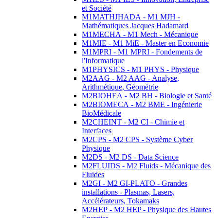
et Société
M1MATHJHADA - M1 MJH -
Mathématiques Jacques Hadamard
M1MECHA - M1 Mech - Mécanique
M1MIE - M1 MiE - Master en Economie
M1MPRI - M1 MPRI - Fondements de
l'Informatique
M1PHYSICS - M1 PHYS - Physique
M2AAG - M2 AAG - Analyse,
Arithmétique, Géométrie
M2BIOHEA - M2 BH - Biologie et Santé
M2BIOMECA - M2 BME - Ingénierie
BioMédicale
M2CHEINT - M2 CI - Chimie et
Interfaces
M2CPS - M2 CPS - Système Cyber
Physique
M2DS - M2 DS - Data Science
M2FLUIDS - M2 Fluids - Mécanique des
Fluides
M2GI - M2 GI-PLATO - Grandes
installations - Plasmas, Lasers,
Accélérateurs, Tokamaks
M2HEP - M2 HEP - Physique des Hautes