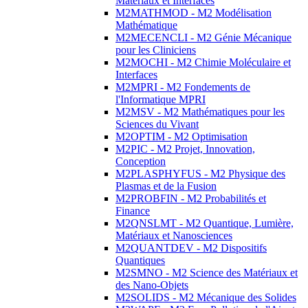
Matériaux et Interfaces
M2MATHMOD - M2 Modélisation
Mathématique
M2MECENCLI - M2 Génie Mécanique
pour les Cliniciens
M2MOCHI - M2 Chimie Moléculaire et
Interfaces
M2MPRI - M2 Fondements de
l'Informatique MPRI
M2MSV - M2 Mathématiques pour les
Sciences du Vivant
M2OPTIM - M2 Optimisation
M2PIC - M2 Projet, Innovation,
Conception
M2PLASPHYFUS - M2 Physique des
Plasmas et de la Fusion
M2PROBFIN - M2 Probabilités et
Finance
M2QNSLMT - M2 Quantique, Lumière,
Matériaux et Nanosciences
M2QUANTDEV - M2 Dispositifs
Quantiques
M2SMNO - M2 Science des Matériaux et
des Nano-Objets
M2SOLIDS - M2 Mécanique des Solides