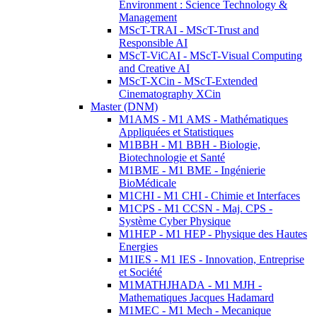
Environment : Science Technology &
Management
MScT-TRAI - MScT-Trust and
Responsible AI
MScT-ViCAI - MScT-Visual Computing
and Creative AI
MScT-XCin - MScT-Extended
Cinematography XCin
Master (DNM)
M1AMS - M1 AMS - Mathématiques
Appliquées et Statistiques
M1BBH - M1 BBH - Biologie,
Biotechnologie et Santé
M1BME - M1 BME - Ingénierie
BioMédicale
M1CHI - M1 CHI - Chimie et Interfaces
M1CPS - M1 CCSN - Maj. CPS -
Système Cyber Physique
M1HEP - M1 HEP - Physique des Hautes
Energies
M1IES - M1 IES - Innovation, Entreprise
et Société
M1MATHJHADA - M1 MJH -
Mathematiques Jacques Hadamard
M1MEC - M1 Mech - Mecanique