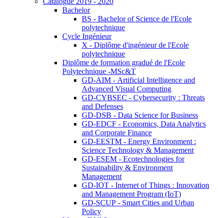
Catalogue 2019 - 2020
Bachelor
BS - Bachelor of Science de l'Ecole
polytechnique
Cycle Ingénieur
X - Diplôme d'ingénieur de l'Ecole
polytechnique
Diplôme de formation gradué de l'Ecole
Polytechnique -MSc&T
GD-AIM - Artificial Intelligence and
Advanced Visual Computing
GD-CYBSEC - Cybersecurity : Threats
and Defenses
GD-DSB - Data Science for Business
GD-EDCF - Economics, Data Analytics
and Corporate Finance
GD-EESTM - Energy Environment :
Science Technology & Management
GD-ESEM - Ecotechnologies for
Sustainability & Environment
Management
GD-IOT - Internet of Things : Innovation
and Management Program (IoT)
GD-SCUP - Smart Cities and Urban
Policy