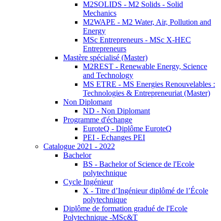
M2SOLIDS - M2 Solids - Solid
Mechanics
M2WAPE - M2 Water, Air, Pollution and
Energy
MSc Entrepreneurs - MSc X-HEC
Entrepreneurs
Mastère spécialisé (Master)
M2REST - Renewable Energy, Science
and Technology
MS ETRE - MS Energies Renouvelables :
Technologies & Entrepreneuriat (Master)
Non Diplomant
ND - Non Diplomant
Programme d'échange
EuroteQ - Diplôme EuroteQ
PEI - Echanges PEI
Catalogue 2021 - 2022
Bachelor
BS - Bachelor of Science de l'Ecole
polytechnique
Cycle Ingénieur
X - Titre d’Ingénieur diplômé de l’École
polytechnique
Diplôme de formation gradué de l'Ecole
Polytechnique -MSc&T