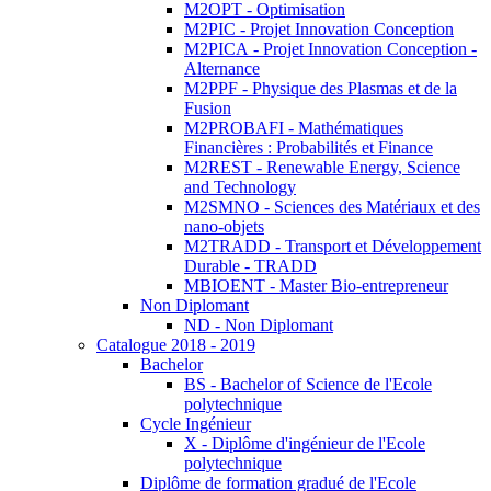
M2OPT - Optimisation
M2PIC - Projet Innovation Conception
M2PICA - Projet Innovation Conception -
Alternance
M2PPF - Physique des Plasmas et de la
Fusion
M2PROBAFI - Mathématiques
Financières : Probabilités et Finance
M2REST - Renewable Energy, Science
and Technology
M2SMNO - Sciences des Matériaux et des
nano-objets
M2TRADD - Transport et Développement
Durable - TRADD
MBIOENT - Master Bio-entrepreneur
Non Diplomant
ND - Non Diplomant
Catalogue 2018 - 2019
Bachelor
BS - Bachelor of Science de l'Ecole
polytechnique
Cycle Ingénieur
X - Diplôme d'ingénieur de l'Ecole
polytechnique
Diplôme de formation gradué de l'Ecole