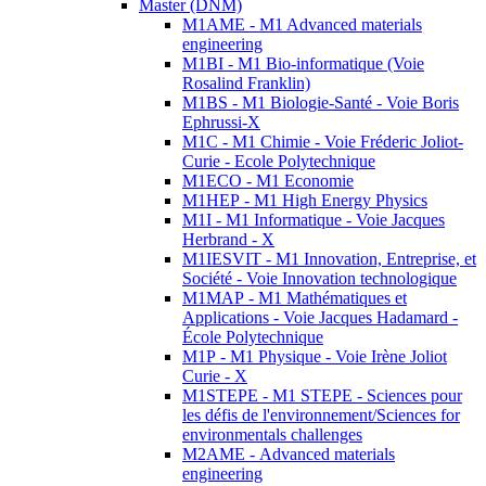
Master (DNM)
M1AME - M1 Advanced materials
engineering
M1BI - M1 Bio-informatique (Voie
Rosalind Franklin)
M1BS - M1 Biologie-Santé - Voie Boris
Ephrussi-X
M1C - M1 Chimie - Voie Fréderic Joliot-
Curie - Ecole Polytechnique
M1ECO - M1 Economie
M1HEP - M1 High Energy Physics
M1I - M1 Informatique - Voie Jacques
Herbrand - X
M1IESVIT - M1 Innovation, Entreprise, et
Société - Voie Innovation technologique
M1MAP - M1 Mathématiques et
Applications - Voie Jacques Hadamard -
École Polytechnique
M1P - M1 Physique - Voie Irène Joliot
Curie - X
M1STEPE - M1 STEPE - Sciences pour
les défis de l'environnement/Sciences for
environmentals challenges
M2AME - Advanced materials
engineering