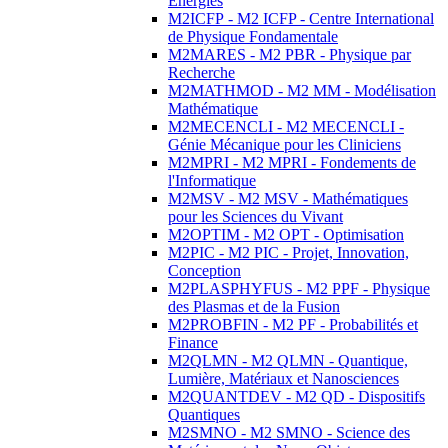
Energies
M2ICFP - M2 ICFP - Centre International
de Physique Fondamentale
M2MARES - M2 PBR - Physique par
Recherche
M2MATHMOD - M2 MM - Modélisation
Mathématique
M2MECENCLI - M2 MECENCLI -
Génie Mécanique pour les Cliniciens
M2MPRI - M2 MPRI - Fondements de
l'Informatique
M2MSV - M2 MSV - Mathématiques
pour les Sciences du Vivant
M2OPTIM - M2 OPT - Optimisation
M2PIC - M2 PIC - Projet, Innovation,
Conception
M2PLASPHYFUS - M2 PPF - Physique
des Plasmas et de la Fusion
M2PROBFIN - M2 PF - Probabilités et
Finance
M2QLMN - M2 QLMN - Quantique,
Lumière, Matériaux et Nanosciences
M2QUANTDEV - M2 QD - Dispositifs
Quantiques
M2SMNO - M2 SMNO - Science des