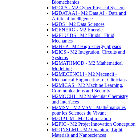
Biomechanics
M2CPS - M2 Cyber Physical System
M2DATAAI - M2 Data AI - Data and
Artificial Intelligence
M2DS - M2 Data Sciences
M2ENERG - M2 Énergie
M2FLUIDS - M2 Fluids - Fluid
Mechanics
M2HEP - M2 High Energy physics
M2ICS - M2 Integration, Circuits and
Systems
M2MATHMOD - M2 Mathematical
Modelling
M2MECENCLI - M2 Mecencli -
Mechanical Engineering for Clinicians
M2MICAS - M2 Machine Learning,
Communications and Security
M2MOCHI - M2 Molecular Chemistry
and Interfaces
M2MSV - M2 MSV - Mathématiques
pour les Sciences du Vivant
M2OPTIM - M2 Optimisation
M2PIC - M2 Projet Innovation Conception
M2QNSLMT - M2 Quantum, Light,
Materials and Nanosciences