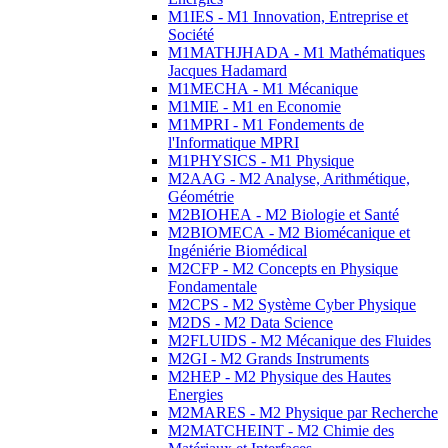
M1IES - M1 Innovation, Entreprise et
Société
M1MATHJHADA - M1 Mathématiques
Jacques Hadamard
M1MECHA - M1 Mécanique
M1MIE - M1 en Economie
M1MPRI - M1 Fondements de
l'Informatique MPRI
M1PHYSICS - M1 Physique
M2AAG - M2 Analyse, Arithmétique,
Géométrie
M2BIOHEA - M2 Biologie et Santé
M2BIOMECA - M2 Biomécanique et
Ingéniérie Biomédical
M2CFP - M2 Concepts en Physique
Fondamentale
M2CPS - M2 Système Cyber Physique
M2DS - M2 Data Science
M2FLUIDS - M2 Mécanique des Fluides
M2GI - M2 Grands Instruments
M2HEP - M2 Physique des Hautes
Energies
M2MARES - M2 Physique par Recherche
M2MATCHEINT - M2 Chimie des