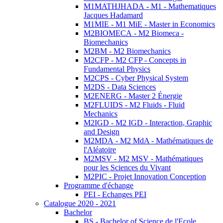
M1MATHJHADA - M1 - Mathematiques
Jacques Hadamard
M1MIE - M1 MiE - Master in Economics
M2BIOMECA - M2 Biomeca -
Biomechanics
M2BM - M2 Biomechanics
M2CFP - M2 CFP - Concepts in
Fundamental Physics
M2CPS - Cyber Physical System
M2DS - Data Sciences
M2ENERG - Master 2 Énergie
M2FLUIDS - M2 Fluids - Fluid
Mechanics
M2IGD - M2 IGD - Interaction, Graphic
and Design
M2MDA - M2 MdA - Mathématiques de
l'Aléatoire
M2MSV - M2 MSV - Mathématiques
pour les Sciences du Vivant
M2PIC - Projet Innovation Conception
Programme d'échange
PEI - Echanges PEI
Catalogue 2020 - 2021
Bachelor
BS - Bachelor of Science de l'Ecole