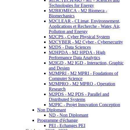
M1SCTECHNRJ - M1 - Sciences and
Technologies for Energy
M2BIOMECA - M2 Biomeca -
Biomechanics
M2CLEAR - CLimat, Environnement,
Applications et Recherche - Water, Air,
Pollution and Energy
M2CPS - Cyber Physical System
M2CYBER - M2 Cyber - Cybersecurity
M2DS - Data Sciences
M2HPDA - M2 HPDA - High
Performance Data Analytics
M2IGD - M2 IGD - Interaction, Graphic
and Design
M2MPRI - M2 MPRI - Foudations of
Computer Science
M2MPRO - M2 MPRO - Operation
Research
M2PDS - M2 PDS - Parallel and
Distributed Systems
M2PIC - Projet Innovation Conception
Non Diplomant
ND - Non Diplomant
Programme d'échange
PEI - Echanges PEI