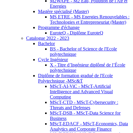
M2WAPE - M2 Eau, Pollution de l'Air et
Energies
Mastère spécialisé (Master)
MS ETRE - MS Energies Renouvelables :
Technologies et Entrepreneuriat (Master)
Programme d'échange
EuroteQ - Diplôme EuroteQ
Catalogue 2022 - 2023
Bachelor
BS - Bachelor of Science de l'Ecole
polytechnique
Cycle Ingénieur
X - Titre d’Ingénieur diplômé de l’École
polytechnique
Diplôme de formation gradué de l'Ecole
Polytechnique -MSc&T
MScT-AI-ViC - MScT-Artificial
Intelligence and Advanced Visual
Computing
MScT-CTD - MScT-Cybersecurity :
Threats and Defenses
MScT-DSB - MScT-Data Science for
Business
MScT-EDACF - MScT-Economics, Data
Analytics and Corporate Finance