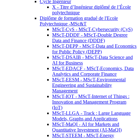
Cycle Ingénieur
X - Titre d’Ingénieur diplômé de l’École
polytechnique
Diplôme de formation gradué de l'Ecole
Polytechnique -MSc&T
MScT-CyS - MScT-Cybersecurity (CyS)
MScT-DDDF - MScT-Double Degree
Data and Finance (DDDF)
MScT-DEPP - MScT-Data and Economics
for Public Policy (DEPP)
MScT-DSAIB - MScT-Data Science and
AI for Business
MScT-EDACF - MScT-Economics, Data
Analytics and Corporate Finance
MScT-EESM - MScT-Environmental
Engineering and Sustainability
Management
MScT-IOT - MScT-Internet of Things :
Innovation and Management Program
(IoT)
MScT-LLGA - Track : Large Language
Models, Graphs and Applications
MScT-MaQI - AI for Markets and
Quantitative Investment (AI-MaQI)
MScT-STEEM - MScT-Energy