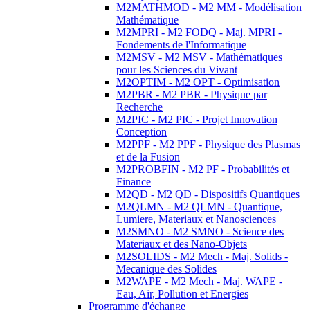
M2MATHMOD - M2 MM - Modélisation
Mathématique
M2MPRI - M2 FODQ - Maj. MPRI -
Fondements de l'Informatique
M2MSV - M2 MSV - Mathématiques
pour les Sciences du Vivant
M2OPTIM - M2 OPT - Optimisation
M2PBR - M2 PBR - Physique par
Recherche
M2PIC - M2 PIC - Projet Innovation
Conception
M2PPF - M2 PPF - Physique des Plasmas
et de la Fusion
M2PROBFIN - M2 PF - Probabilités et
Finance
M2QD - M2 QD - Dispositifs Quantiques
M2QLMN - M2 QLMN - Quantique,
Lumiere, Materiaux et Nanosciences
M2SMNO - M2 SMNO - Science des
Materiaux et des Nano-Objets
M2SOLIDS - M2 Mech - Maj. Solids -
Mecanique des Solides
M2WAPE - M2 Mech - Maj. WAPE -
Eau, Air, Pollution et Energies
Programme d'échange