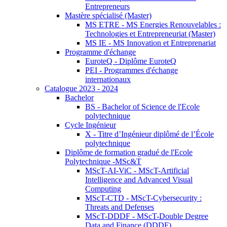
Entrepreneurs
Mastère spécialisé (Master)
MS ETRE - MS Energies Renouvelables :
Technologies et Entrepreneuriat (Master)
MS IE - MS Innovation et Entreprenariat
Programme d'échange
EuroteQ - Diplôme EuroteQ
PEI - Programmes d'échange
internationaux
Catalogue 2023 - 2024
Bachelor
BS - Bachelor of Science de l'Ecole
polytechnique
Cycle Ingénieur
X - Titre d’Ingénieur diplômé de l’École
polytechnique
Diplôme de formation gradué de l'Ecole
Polytechnique -MSc&T
MScT-AI-ViC - MScT-Artificial
Intelligence and Advanced Visual
Computing
MScT-CTD - MScT-Cybersecurity :
Threats and Defenses
MScT-DDDF - MScT-Double Degree
Data and Finance (DDDF)