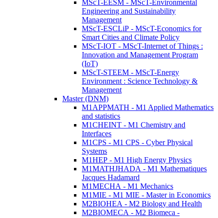
MScT-EESM - MScT-Environmental
Engineering and Sustainability
Management
MScT-ESCLiP - MScT-Economics for
Smart Cities and Climate Policy
MScT-IOT - MScT-Internet of Things :
Innovation and Management Program
(IoT)
MScT-STEEM - MScT-Energy
Environment : Science Technology &
Management
Master (DNM)
M1APPMATH - M1 Applied Mathematics
and statistics
M1CHEINT - M1 Chemistry and
Interfaces
M1CPS - M1 CPS - Cyber Physical
Systems
M1HEP - M1 High Energy Physics
M1MATHJHADA - M1 Mathematiques
Jacques Hadamard
M1MECHA - M1 Mechanics
M1MIE - M1 MIE - Master in Economics
M2BIOHEA - M2 Biology and Health
M2BIOMECA - M2 Biomeca -