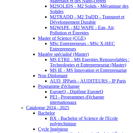
Matériaux et des Nano-Objets
M2SOLIDS - M2 Solids - Mécanique des
Solides
M2TRADD - M2 TraDD - Transport et
Développement Durable
M2WAPE - M2 WAPE - Eau, Air,
Pollution et Énergies
Master of Science (CGE)
MSc Entrepreneurs - MSc X-HEC
Entrepreneurs
Mastère spécialisé (Master)
MS ETRE - MS Energies Renouvelables :
Technologies et Entrepreneuriat (Master)
MS IE - MS Innovation et Entreprenariat
Non Diplomant
AUD_IPParis - AUDITEURS - IP Paris
Programme d'échange
EuroteQ - Diplôme EuroteQ
PEI - Programmes d'échange
internationaux
Catalogue 2024 - 2025
Bachelor
BX - Bachelor of Science de l'Ecole
polytechnique
Cycle Ingénieur