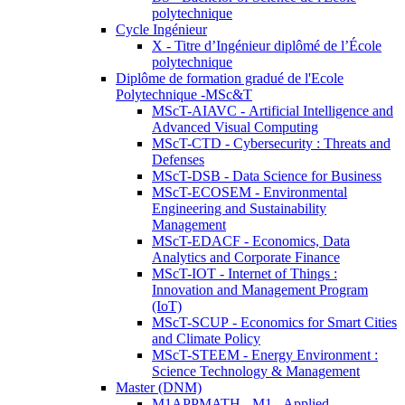
polytechnique
Cycle Ingénieur
X - Titre d’Ingénieur diplômé de l’École
polytechnique
Diplôme de formation gradué de l'Ecole
Polytechnique -MSc&T
MScT-AIAVC - Artificial Intelligence and
Advanced Visual Computing
MScT-CTD - Cybersecurity : Threats and
Defenses
MScT-DSB - Data Science for Business
MScT-ECOSEM - Environmental
Engineering and Sustainability
Management
MScT-EDACF - Economics, Data
Analytics and Corporate Finance
MScT-IOT - Internet of Things :
Innovation and Management Program
(IoT)
MScT-SCUP - Economics for Smart Cities
and Climate Policy
MScT-STEEM - Energy Environment :
Science Technology & Management
Master (DNM)
M1APPMATH - M1 - Applied