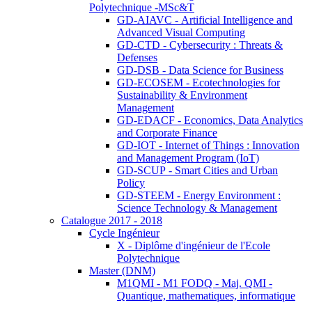
Polytechnique -MSc&T
GD-AIAVC - Artificial Intelligence and
Advanced Visual Computing
GD-CTD - Cybersecurity : Threats &
Defenses
GD-DSB - Data Science for Business
GD-ECOSEM - Ecotechnologies for
Sustainability & Environment
Management
GD-EDACF - Economics, Data Analytics
and Corporate Finance
GD-IOT - Internet of Things : Innovation
and Management Program (IoT)
GD-SCUP - Smart Cities and Urban
Policy
GD-STEEM - Energy Environment :
Science Technology & Management
Catalogue 2017 - 2018
Cycle Ingénieur
X - Diplôme d'ingénieur de l'Ecole
Polytechnique
Master (DNM)
M1QMI - M1 FODQ - Maj. QMI -
Quantique, mathematiques, informatique