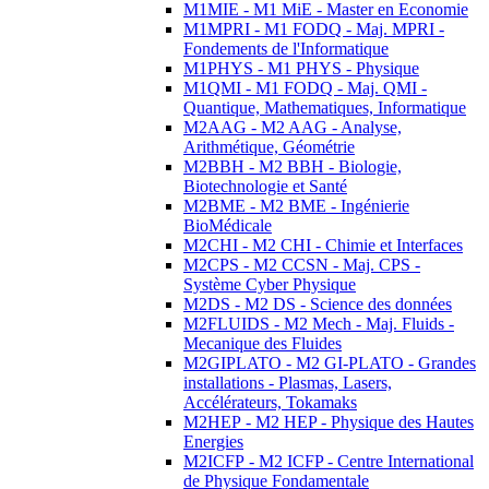
M1MIE - M1 MiE - Master en Economie
M1MPRI - M1 FODQ - Maj. MPRI -
Fondements de l'Informatique
M1PHYS - M1 PHYS - Physique
M1QMI - M1 FODQ - Maj. QMI -
Quantique, Mathematiques, Informatique
M2AAG - M2 AAG - Analyse,
Arithmétique, Géométrie
M2BBH - M2 BBH - Biologie,
Biotechnologie et Santé
M2BME - M2 BME - Ingénierie
BioMédicale
M2CHI - M2 CHI - Chimie et Interfaces
M2CPS - M2 CCSN - Maj. CPS -
Système Cyber Physique
M2DS - M2 DS - Science des données
M2FLUIDS - M2 Mech - Maj. Fluids -
Mecanique des Fluides
M2GIPLATO - M2 GI-PLATO - Grandes
installations - Plasmas, Lasers,
Accélérateurs, Tokamaks
M2HEP - M2 HEP - Physique des Hautes
Energies
M2ICFP - M2 ICFP - Centre International
de Physique Fondamentale