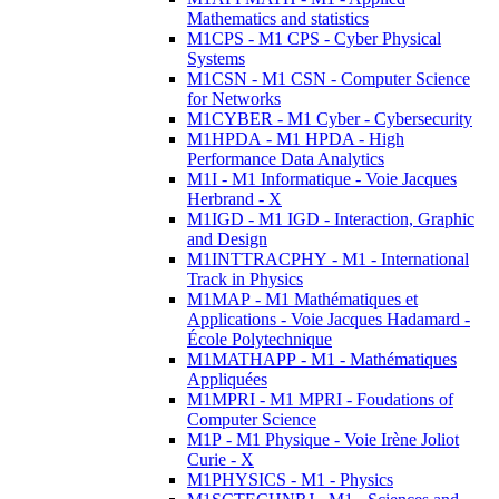
Mathematics and statistics
M1CPS - M1 CPS - Cyber Physical
Systems
M1CSN - M1 CSN - Computer Science
for Networks
M1CYBER - M1 Cyber - Cybersecurity
M1HPDA - M1 HPDA - High
Performance Data Analytics
M1I - M1 Informatique - Voie Jacques
Herbrand - X
M1IGD - M1 IGD - Interaction, Graphic
and Design
M1INTTRACPHY - M1 - International
Track in Physics
M1MAP - M1 Mathématiques et
Applications - Voie Jacques Hadamard -
École Polytechnique
M1MATHAPP - M1 - Mathématiques
Appliquées
M1MPRI - M1 MPRI - Foudations of
Computer Science
M1P - M1 Physique - Voie Irène Joliot
Curie - X
M1PHYSICS - M1 - Physics