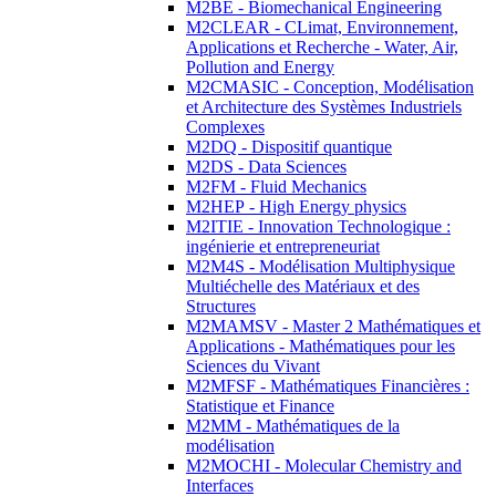
M2BE - Biomechanical Engineering
M2CLEAR - CLimat, Environnement,
Applications et Recherche - Water, Air,
Pollution and Energy
M2CMASIC - Conception, Modélisation
et Architecture des Systèmes Industriels
Complexes
M2DQ - Dispositif quantique
M2DS - Data Sciences
M2FM - Fluid Mechanics
M2HEP - High Energy physics
M2ITIE - Innovation Technologique :
ingénierie et entrepreneuriat
M2M4S - Modélisation Multiphysique
Multiéchelle des Matériaux et des
Structures
M2MAMSV - Master 2 Mathématiques et
Applications - Mathématiques pour les
Sciences du Vivant
M2MFSF - Mathématiques Financières :
Statistique et Finance
M2MM - Mathématiques de la
modélisation
M2MOCHI - Molecular Chemistry and
Interfaces