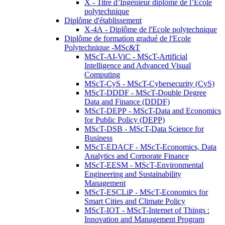
X - Titre d’Ingénieur diplômé de l’École
polytechnique
Diplôme d'établissement
X-4A - Diplôme de l'Ecole polytechnique
Diplôme de formation gradué de l'Ecole
Polytechnique -MSc&T
MScT-AI-ViC - MScT-Artificial
Intelligence and Advanced Visual
Computing
MScT-CyS - MScT-Cybersecurity (CyS)
MScT-DDDF - MScT-Double Degree
Data and Finance (DDDF)
MScT-DEPP - MScT-Data and Economics
for Public Policy (DEPP)
MScT-DSB - MScT-Data Science for
Business
MScT-EDACF - MScT-Economics, Data
Analytics and Corporate Finance
MScT-EESM - MScT-Environmental
Engineering and Sustainability
Management
MScT-ESCLiP - MScT-Economics for
Smart Cities and Climate Policy
MScT-IOT - MScT-Internet of Things :
Innovation and Management Program