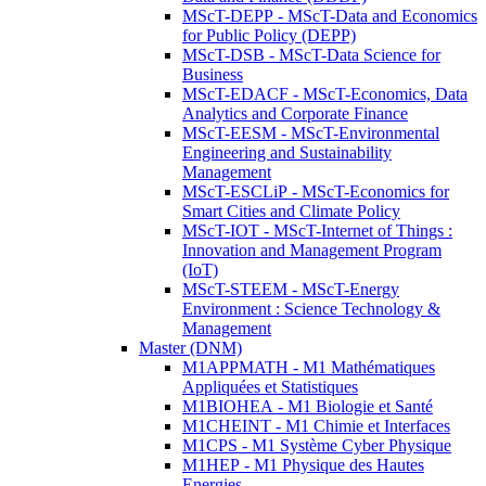
MScT-DEPP - MScT-Data and Economics
for Public Policy (DEPP)
MScT-DSB - MScT-Data Science for
Business
MScT-EDACF - MScT-Economics, Data
Analytics and Corporate Finance
MScT-EESM - MScT-Environmental
Engineering and Sustainability
Management
MScT-ESCLiP - MScT-Economics for
Smart Cities and Climate Policy
MScT-IOT - MScT-Internet of Things :
Innovation and Management Program
(IoT)
MScT-STEEM - MScT-Energy
Environment : Science Technology &
Management
Master (DNM)
M1APPMATH - M1 Mathématiques
Appliquées et Statistiques
M1BIOHEA - M1 Biologie et Santé
M1CHEINT - M1 Chimie et Interfaces
M1CPS - M1 Système Cyber Physique
M1HEP - M1 Physique des Hautes
Energies