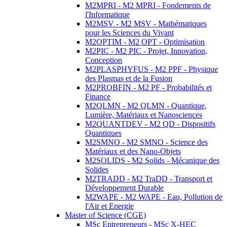
M2MPRI - M2 MPRI - Fondements de
l'Informatique
M2MSV - M2 MSV - Mathématiques
pour les Sciences du Vivant
M2OPTIM - M2 OPT - Optimisation
M2PIC - M2 PIC - Projet, Innovation,
Conception
M2PLASPHYFUS - M2 PPF - Physique
des Plasmas et de la Fusion
M2PROBFIN - M2 PF - Probabilités et
Finance
M2QLMN - M2 QLMN - Quantique,
Lumière, Matériaux et Nanosciences
M2QUANTDEV - M2 QD - Dispositifs
Quantiques
M2SMNO - M2 SMNO - Science des
Matériaux et des Nano-Objets
M2SOLIDS - M2 Solids - Mécanique des
Solides
M2TRADD - M2 TraDD - Transport et
Développement Durable
M2WAPE - M2 WAPE - Eau, Pollution de
l'Air et Energie
Master of Science (CGE)
MSc Entrepreneurs - MSc X-HEC