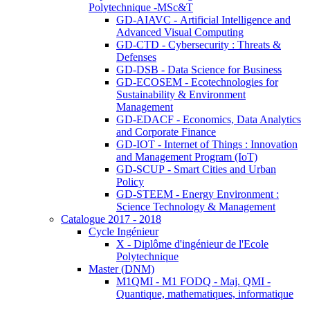
Polytechnique -MSc&T
GD-AIAVC - Artificial Intelligence and
Advanced Visual Computing
GD-CTD - Cybersecurity : Threats &
Defenses
GD-DSB - Data Science for Business
GD-ECOSEM - Ecotechnologies for
Sustainability & Environment
Management
GD-EDACF - Economics, Data Analytics
and Corporate Finance
GD-IOT - Internet of Things : Innovation
and Management Program (IoT)
GD-SCUP - Smart Cities and Urban
Policy
GD-STEEM - Energy Environment :
Science Technology & Management
Catalogue 2017 - 2018
Cycle Ingénieur
X - Diplôme d'ingénieur de l'Ecole
Polytechnique
Master (DNM)
M1QMI - M1 FODQ - Maj. QMI -
Quantique, mathematiques, informatique