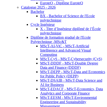
EuroteQ - Diplôme EuroteQ
Catalogue 2025 - 2026
Bachelor
BX - Bachelor of Science de l'Ecole
polytechnique
Cycle Ingénieur
X - Titre d’Ingénieur diplômé de l’École
polytechnique
Diplôme de formation gradué de l'Ecole
Polytechnique -MSc&T
MScT-AI-ViC - MScT-Artificial
Intelligence and Advanced Visual
Computing
MScT-CyS - MScT-Cybersecurity (CyS)
MScT-DDDF - MScT-Double Degree
Data and Finance (DDDF)
MScT-DEPP - MScT-Data and Economics
for Public Policy (DEPP)
MScT-DSAIB - MScT-Data Science and
AI for Business
MScT-EDACF - MScT-Economics, Data
Analytics and Corporate Finance
MScT-EESM - MScT-Environmental
Engineering and Sustainability
Management