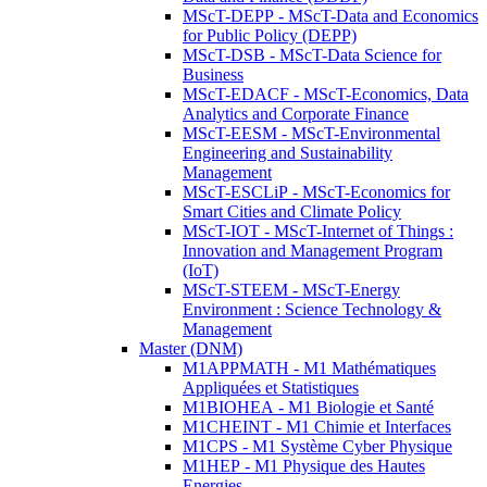
MScT-DEPP - MScT-Data and Economics
for Public Policy (DEPP)
MScT-DSB - MScT-Data Science for
Business
MScT-EDACF - MScT-Economics, Data
Analytics and Corporate Finance
MScT-EESM - MScT-Environmental
Engineering and Sustainability
Management
MScT-ESCLiP - MScT-Economics for
Smart Cities and Climate Policy
MScT-IOT - MScT-Internet of Things :
Innovation and Management Program
(IoT)
MScT-STEEM - MScT-Energy
Environment : Science Technology &
Management
Master (DNM)
M1APPMATH - M1 Mathématiques
Appliquées et Statistiques
M1BIOHEA - M1 Biologie et Santé
M1CHEINT - M1 Chimie et Interfaces
M1CPS - M1 Système Cyber Physique
M1HEP - M1 Physique des Hautes
Energies