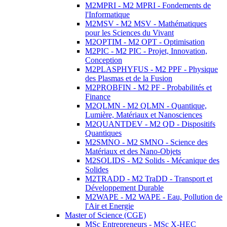
M2MPRI - M2 MPRI - Fondements de
l'Informatique
M2MSV - M2 MSV - Mathématiques
pour les Sciences du Vivant
M2OPTIM - M2 OPT - Optimisation
M2PIC - M2 PIC - Projet, Innovation,
Conception
M2PLASPHYFUS - M2 PPF - Physique
des Plasmas et de la Fusion
M2PROBFIN - M2 PF - Probabilités et
Finance
M2QLMN - M2 QLMN - Quantique,
Lumière, Matériaux et Nanosciences
M2QUANTDEV - M2 QD - Dispositifs
Quantiques
M2SMNO - M2 SMNO - Science des
Matériaux et des Nano-Objets
M2SOLIDS - M2 Solids - Mécanique des
Solides
M2TRADD - M2 TraDD - Transport et
Développement Durable
M2WAPE - M2 WAPE - Eau, Pollution de
l'Air et Energie
Master of Science (CGE)
MSc Entrepreneurs - MSc X-HEC