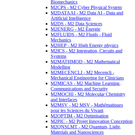
Biomechanics
M2CPS - M2 Cyber Physical System
M2DATAAI - M2 Data AI - Data and
Artificial Intelligence
M2DS - M2 Data Sciences
M2ENERG - M2 Énergie
M2FLUIDS - M2 Fluids - Fluid
Mechanics
M2HEP - M2 High Energy physics
M2ICS - M2 Integration, Circuits and
Systems
M2MATHMOD - M2 Mathematical
Modelling
M2MECENCLI - M2 Mecencli -
Mechanical Engineering for Clinicians
M2MICAS - M2 Machine Learning,
Communications and Security
M2MOCHI - M2 Molecular Chemistry
and Interfaces
M2MSV - M2 MSV - Mathématiques
pour les Sciences du Vivant
M2OPTIM - M2 Optimisation
M2PIC - M2 Projet Innovation Conception
M2QNSLMT - M2 Quantum, Light,
Materials and Nanosciences