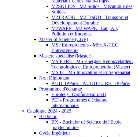
Matériaux et des Nano-Objets
M2SOLIDS - M2 Solids - Mécanique des
Solides
M2TRADD - M2 TraDD - Transport et
Développement Durable
M2WAPE - M2 WAPE - Eau, Air,
Pollution et Énergies
Master of Science (CGE)
MSc Entrepreneurs - MSc X-HEC
Entrepreneurs
Mastère spécialisé (Master)
MS ETRE - MS Energies Renouvelables :
Technologies et Entrepreneuriat (Master)
MS IE - MS Innovation et Entreprenariat
Non Diplomant
AUD_IPParis - AUDITEURS - IP Paris
Programme d'échange
EuroteQ - Diplôme EuroteQ
PEI - Programmes d'échange
internationaux
Catalogue 2024 - 2025
Bachelor
BX - Bachelor of Science de l'Ecole
polytechnique
Cycle Ingénieur