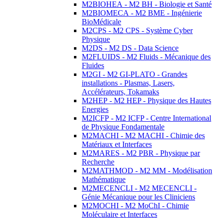
M2BIOHEA - M2 BH - Biologie et Santé
M2BIOMECA - M2 BME - Ingénierie
BioMédicale
M2CPS - M2 CPS - Système Cyber
Physique
M2DS - M2 DS - Data Science
M2FLUIDS - M2 Fluids - Mécanique des
Fluides
M2GI - M2 GI-PLATO - Grandes
installations - Plasmas, Lasers,
Accélérateurs, Tokamaks
M2HEP - M2 HEP - Physique des Hautes
Energies
M2ICFP - M2 ICFP - Centre International
de Physique Fondamentale
M2MACHI - M2 MACHI - Chimie des
Matériaux et Interfaces
M2MARES - M2 PBR - Physique par
Recherche
M2MATHMOD - M2 MM - Modélisation
Mathématique
M2MECENCLI - M2 MECENCLI -
Génie Mécanique pour les Cliniciens
M2MOCHI - M2 MoChI - Chimie
Moléculaire et Interfaces