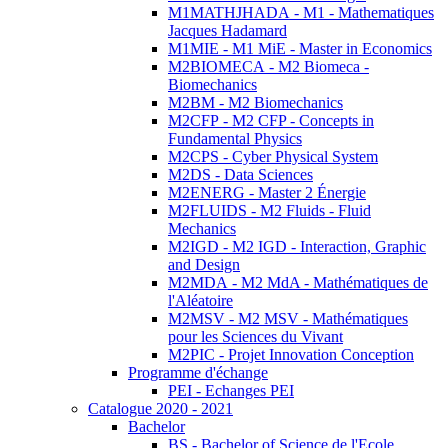
M1MATHJHADA - M1 - Mathematiques
Jacques Hadamard
M1MIE - M1 MiE - Master in Economics
M2BIOMECA - M2 Biomeca -
Biomechanics
M2BM - M2 Biomechanics
M2CFP - M2 CFP - Concepts in
Fundamental Physics
M2CPS - Cyber Physical System
M2DS - Data Sciences
M2ENERG - Master 2 Énergie
M2FLUIDS - M2 Fluids - Fluid
Mechanics
M2IGD - M2 IGD - Interaction, Graphic
and Design
M2MDA - M2 MdA - Mathématiques de
l'Aléatoire
M2MSV - M2 MSV - Mathématiques
pour les Sciences du Vivant
M2PIC - Projet Innovation Conception
Programme d'échange
PEI - Echanges PEI
Catalogue 2020 - 2021
Bachelor
BS - Bachelor of Science de l'Ecole