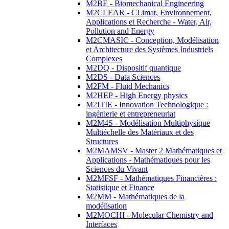
M2BE - Biomechanical Engineering
M2CLEAR - CLimat, Environnement,
Applications et Recherche - Water, Air,
Pollution and Energy
M2CMASIC - Conception, Modélisation
et Architecture des Systèmes Industriels
Complexes
M2DQ - Dispositif quantique
M2DS - Data Sciences
M2FM - Fluid Mechanics
M2HEP - High Energy physics
M2ITIE - Innovation Technologique :
ingénierie et entrepreneuriat
M2M4S - Modélisation Multiphysique
Multiéchelle des Matériaux et des
Structures
M2MAMSV - Master 2 Mathématiques et
Applications - Mathématiques pour les
Sciences du Vivant
M2MFSF - Mathématiques Financières :
Statistique et Finance
M2MM - Mathématiques de la
modélisation
M2MOCHI - Molecular Chemistry and
Interfaces