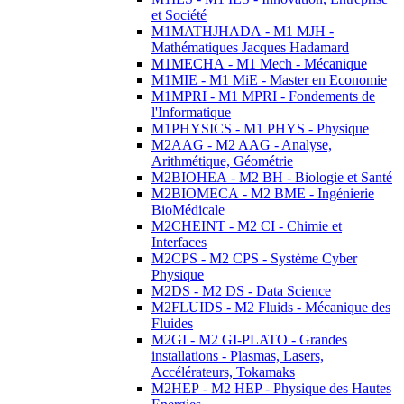
et Société
M1MATHJHADA - M1 MJH -
Mathématiques Jacques Hadamard
M1MECHA - M1 Mech - Mécanique
M1MIE - M1 MiE - Master en Economie
M1MPRI - M1 MPRI - Fondements de
l'Informatique
M1PHYSICS - M1 PHYS - Physique
M2AAG - M2 AAG - Analyse,
Arithmétique, Géométrie
M2BIOHEA - M2 BH - Biologie et Santé
M2BIOMECA - M2 BME - Ingénierie
BioMédicale
M2CHEINT - M2 CI - Chimie et
Interfaces
M2CPS - M2 CPS - Système Cyber
Physique
M2DS - M2 DS - Data Science
M2FLUIDS - M2 Fluids - Mécanique des
Fluides
M2GI - M2 GI-PLATO - Grandes
installations - Plasmas, Lasers,
Accélérateurs, Tokamaks
M2HEP - M2 HEP - Physique des Hautes