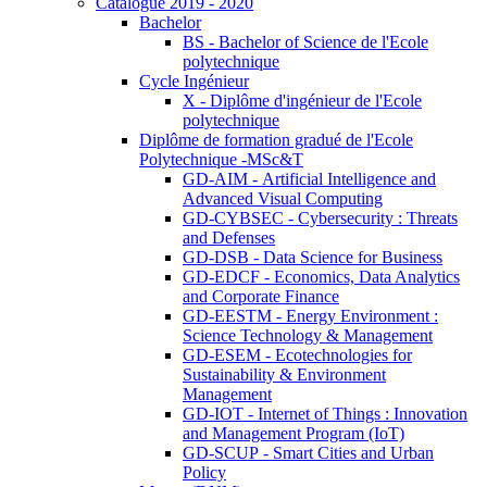
Catalogue 2019 - 2020
Bachelor
BS - Bachelor of Science de l'Ecole
polytechnique
Cycle Ingénieur
X - Diplôme d'ingénieur de l'Ecole
polytechnique
Diplôme de formation gradué de l'Ecole
Polytechnique -MSc&T
GD-AIM - Artificial Intelligence and
Advanced Visual Computing
GD-CYBSEC - Cybersecurity : Threats
and Defenses
GD-DSB - Data Science for Business
GD-EDCF - Economics, Data Analytics
and Corporate Finance
GD-EESTM - Energy Environment :
Science Technology & Management
GD-ESEM - Ecotechnologies for
Sustainability & Environment
Management
GD-IOT - Internet of Things : Innovation
and Management Program (IoT)
GD-SCUP - Smart Cities and Urban
Policy