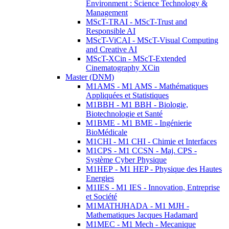
Environment : Science Technology &
Management
MScT-TRAI - MScT-Trust and
Responsible AI
MScT-ViCAI - MScT-Visual Computing
and Creative AI
MScT-XCin - MScT-Extended
Cinematography XCin
Master (DNM)
M1AMS - M1 AMS - Mathématiques
Appliquées et Statistiques
M1BBH - M1 BBH - Biologie,
Biotechnologie et Santé
M1BME - M1 BME - Ingénierie
BioMédicale
M1CHI - M1 CHI - Chimie et Interfaces
M1CPS - M1 CCSN - Maj. CPS -
Système Cyber Physique
M1HEP - M1 HEP - Physique des Hautes
Energies
M1IES - M1 IES - Innovation, Entreprise
et Société
M1MATHJHADA - M1 MJH -
Mathematiques Jacques Hadamard
M1MEC - M1 Mech - Mecanique