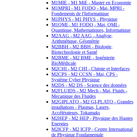
M1MIE - M1 MiE - Master en Economie
M1MPRI - M1 FODQ - Maj. MPRI -
Fondements de l'Informatique
M1PHYS - M1 PHYS - Physique
M1QMI - M1 FODQ - Maj. QMI -
Quantique, Mathematiques, Informatique
M2AAG - M2 AAG - Analyse,
Arithmétique, Géométrie
M2BBH - M2 BBH - Biologie,
Biotechnologie et Santé
M2BME - M2 BME - Ingénierie
BioMédicale
M2CHI - M2 CHI - Chimie et Interfaces
M2CPS - M2 CCSN - Maj. CPS -
Système Cyber Physique
M2DS - M2 DS - Science des données
M2FLUIDS - M2 Mech - Maj. Fluids -
Mecanique des Fluides
M2GIPLATO - M2 GI-PLATO - Grandes
installations - Plasmas, Lasers,
Accélérateurs, Tokamaks
M2HEP - M2 HEP - Physique des Hautes
Energies
M2ICFP - M2 ICFP - Centre International
de Physique Fondamentale