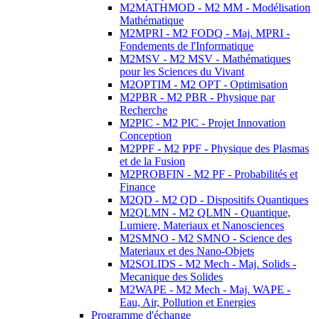
M2MATHMOD - M2 MM - Modélisation
Mathématique
M2MPRI - M2 FODQ - Maj. MPRI -
Fondements de l'Informatique
M2MSV - M2 MSV - Mathématiques
pour les Sciences du Vivant
M2OPTIM - M2 OPT - Optimisation
M2PBR - M2 PBR - Physique par
Recherche
M2PIC - M2 PIC - Projet Innovation
Conception
M2PPF - M2 PPF - Physique des Plasmas
et de la Fusion
M2PROBFIN - M2 PF - Probabilités et
Finance
M2QD - M2 QD - Dispositifs Quantiques
M2QLMN - M2 QLMN - Quantique,
Lumiere, Materiaux et Nanosciences
M2SMNO - M2 SMNO - Science des
Materiaux et des Nano-Objets
M2SOLIDS - M2 Mech - Maj. Solids -
Mecanique des Solides
M2WAPE - M2 Mech - Maj. WAPE -
Eau, Air, Pollution et Energies
Programme d'échange