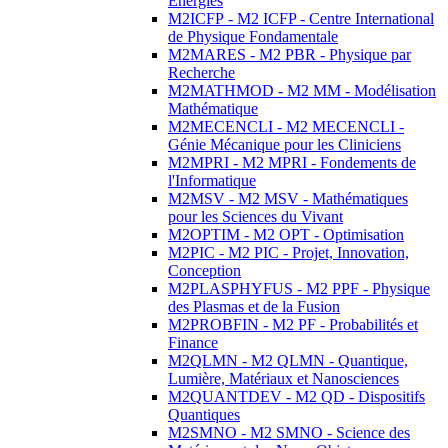
Energies
M2ICFP - M2 ICFP - Centre International
de Physique Fondamentale
M2MARES - M2 PBR - Physique par
Recherche
M2MATHMOD - M2 MM - Modélisation
Mathématique
M2MECENCLI - M2 MECENCLI -
Génie Mécanique pour les Cliniciens
M2MPRI - M2 MPRI - Fondements de
l'Informatique
M2MSV - M2 MSV - Mathématiques
pour les Sciences du Vivant
M2OPTIM - M2 OPT - Optimisation
M2PIC - M2 PIC - Projet, Innovation,
Conception
M2PLASPHYFUS - M2 PPF - Physique
des Plasmas et de la Fusion
M2PROBFIN - M2 PF - Probabilités et
Finance
M2QLMN - M2 QLMN - Quantique,
Lumière, Matériaux et Nanosciences
M2QUANTDEV - M2 QD - Dispositifs
Quantiques
M2SMNO - M2 SMNO - Science des