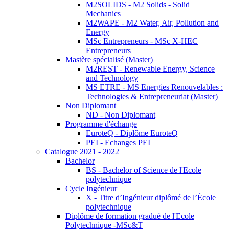
M2SOLIDS - M2 Solids - Solid
Mechanics
M2WAPE - M2 Water, Air, Pollution and
Energy
MSc Entrepreneurs - MSc X-HEC
Entrepreneurs
Mastère spécialisé (Master)
M2REST - Renewable Energy, Science
and Technology
MS ETRE - MS Energies Renouvelables :
Technologies & Entrepreneuriat (Master)
Non Diplomant
ND - Non Diplomant
Programme d'échange
EuroteQ - Diplôme EuroteQ
PEI - Echanges PEI
Catalogue 2021 - 2022
Bachelor
BS - Bachelor of Science de l'Ecole
polytechnique
Cycle Ingénieur
X - Titre d’Ingénieur diplômé de l’École
polytechnique
Diplôme de formation gradué de l'Ecole
Polytechnique -MSc&T