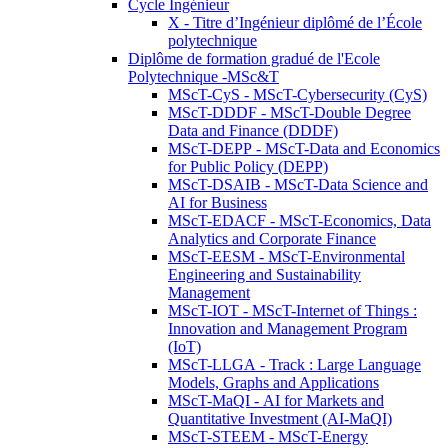
Cycle Ingénieur
X - Titre d’Ingénieur diplômé de l’École
polytechnique
Diplôme de formation gradué de l'Ecole
Polytechnique -MSc&T
MScT-CyS - MScT-Cybersecurity (CyS)
MScT-DDDF - MScT-Double Degree
Data and Finance (DDDF)
MScT-DEPP - MScT-Data and Economics
for Public Policy (DEPP)
MScT-DSAIB - MScT-Data Science and
AI for Business
MScT-EDACF - MScT-Economics, Data
Analytics and Corporate Finance
MScT-EESM - MScT-Environmental
Engineering and Sustainability
Management
MScT-IOT - MScT-Internet of Things :
Innovation and Management Program
(IoT)
MScT-LLGA - Track : Large Language
Models, Graphs and Applications
MScT-MaQI - AI for Markets and
Quantitative Investment (AI-MaQI)
MScT-STEEM - MScT-Energy