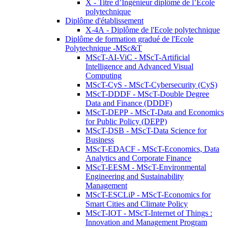
X - Titre d’Ingénieur diplômé de l’École
polytechnique
Diplôme d'établissement
X-4A - Diplôme de l'Ecole polytechnique
Diplôme de formation gradué de l'Ecole
Polytechnique -MSc&T
MScT-AI-ViC - MScT-Artificial
Intelligence and Advanced Visual
Computing
MScT-CyS - MScT-Cybersecurity (CyS)
MScT-DDDF - MScT-Double Degree
Data and Finance (DDDF)
MScT-DEPP - MScT-Data and Economics
for Public Policy (DEPP)
MScT-DSB - MScT-Data Science for
Business
MScT-EDACF - MScT-Economics, Data
Analytics and Corporate Finance
MScT-EESM - MScT-Environmental
Engineering and Sustainability
Management
MScT-ESCLiP - MScT-Economics for
Smart Cities and Climate Policy
MScT-IOT - MScT-Internet of Things :
Innovation and Management Program