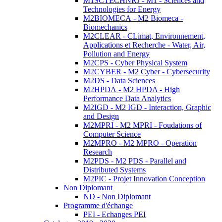
M1SCTECHNRJ - M1 - Sciences and
Technologies for Energy
M2BIOMECA - M2 Biomeca -
Biomechanics
M2CLEAR - CLimat, Environnement,
Applications et Recherche - Water, Air,
Pollution and Energy
M2CPS - Cyber Physical System
M2CYBER - M2 Cyber - Cybersecurity
M2DS - Data Sciences
M2HPDA - M2 HPDA - High
Performance Data Analytics
M2IGD - M2 IGD - Interaction, Graphic
and Design
M2MPRI - M2 MPRI - Foudations of
Computer Science
M2MPRO - M2 MPRO - Operation
Research
M2PDS - M2 PDS - Parallel and
Distributed Systems
M2PIC - Projet Innovation Conception
Non Diplomant
ND - Non Diplomant
Programme d'échange
PEI - Echanges PEI