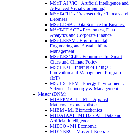
MScT-AI-ViC - Artificial Intelligence and
Advanced Visual Computing
MScT-CTD - Cybersecurity : Threats and
Defenses
MScT-DSB - Data Science for Business
MScT-EDACF - Economics, Data
Analytics and Corporate Finance
MScT-EESM - Environmental
Engineering and Sustainability
Management
MScT-ESCLiP - Economics for Smart
Cities and Climate Policy
MScT-IOT - Internet of Things :
Innovation and Management Program
(IoT)
MScT-STEEM - Energy Environment :
Science Technology & Management
Master (DNM)
M1APPMATH - M1 - Applied
Mathematics and statistics
M1BM - M1 Biomechanics
M1DATAAI - M1 Data AI - Data and
Artificial Intelligence
M1ECO - M1 Economie
M1ENERG - Master 1 Énergie