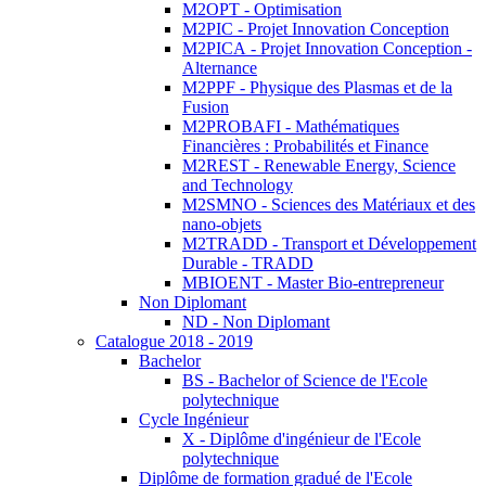
M2OPT - Optimisation
M2PIC - Projet Innovation Conception
M2PICA - Projet Innovation Conception -
Alternance
M2PPF - Physique des Plasmas et de la
Fusion
M2PROBAFI - Mathématiques
Financières : Probabilités et Finance
M2REST - Renewable Energy, Science
and Technology
M2SMNO - Sciences des Matériaux et des
nano-objets
M2TRADD - Transport et Développement
Durable - TRADD
MBIOENT - Master Bio-entrepreneur
Non Diplomant
ND - Non Diplomant
Catalogue 2018 - 2019
Bachelor
BS - Bachelor of Science de l'Ecole
polytechnique
Cycle Ingénieur
X - Diplôme d'ingénieur de l'Ecole
polytechnique
Diplôme de formation gradué de l'Ecole