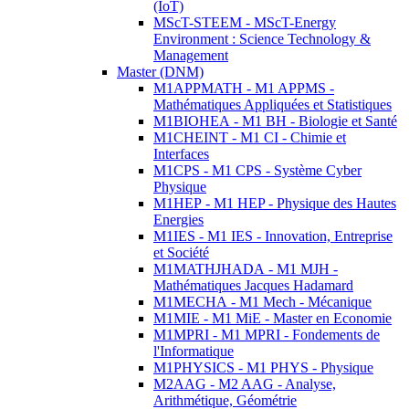
(IoT)
MScT-STEEM - MScT-Energy
Environment : Science Technology &
Management
Master (DNM)
M1APPMATH - M1 APPMS -
Mathématiques Appliquées et Statistiques
M1BIOHEA - M1 BH - Biologie et Santé
M1CHEINT - M1 CI - Chimie et
Interfaces
M1CPS - M1 CPS - Système Cyber
Physique
M1HEP - M1 HEP - Physique des Hautes
Energies
M1IES - M1 IES - Innovation, Entreprise
et Société
M1MATHJHADA - M1 MJH -
Mathématiques Jacques Hadamard
M1MECHA - M1 Mech - Mécanique
M1MIE - M1 MiE - Master en Economie
M1MPRI - M1 MPRI - Fondements de
l'Informatique
M1PHYSICS - M1 PHYS - Physique
M2AAG - M2 AAG - Analyse,
Arithmétique, Géométrie