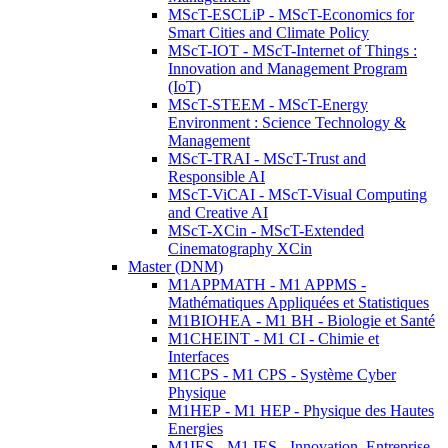
MScT-ESCLiP - MScT-Economics for
Smart Cities and Climate Policy
MScT-IOT - MScT-Internet of Things :
Innovation and Management Program
(IoT)
MScT-STEEM - MScT-Energy
Environment : Science Technology &
Management
MScT-TRAI - MScT-Trust and
Responsible AI
MScT-ViCAI - MScT-Visual Computing
and Creative AI
MScT-XCin - MScT-Extended
Cinematography XCin
Master (DNM)
M1APPMATH - M1 APPMS -
Mathématiques Appliquées et Statistiques
M1BIOHEA - M1 BH - Biologie et Santé
M1CHEINT - M1 CI - Chimie et
Interfaces
M1CPS - M1 CPS - Système Cyber
Physique
M1HEP - M1 HEP - Physique des Hautes
Energies
M1IES - M1 IES - Innovation, Entreprise