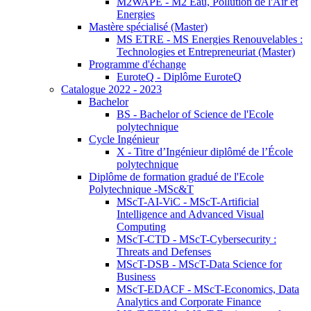
M2WAPE - M2 Eau, Pollution de l'Air et
Energies
Mastère spécialisé (Master)
MS ETRE - MS Energies Renouvelables :
Technologies et Entrepreneuriat (Master)
Programme d'échange
EuroteQ - Diplôme EuroteQ
Catalogue 2022 - 2023
Bachelor
BS - Bachelor of Science de l'Ecole
polytechnique
Cycle Ingénieur
X - Titre d’Ingénieur diplômé de l’École
polytechnique
Diplôme de formation gradué de l'Ecole
Polytechnique -MSc&T
MScT-AI-ViC - MScT-Artificial
Intelligence and Advanced Visual
Computing
MScT-CTD - MScT-Cybersecurity :
Threats and Defenses
MScT-DSB - MScT-Data Science for
Business
MScT-EDACF - MScT-Economics, Data
Analytics and Corporate Finance