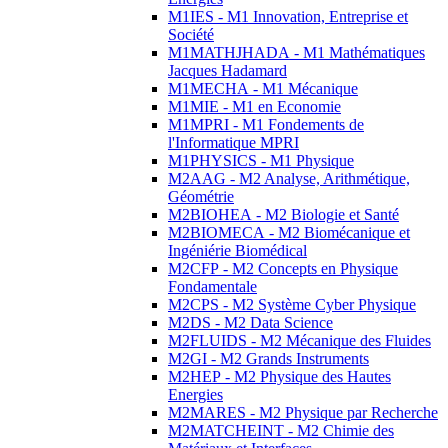
M1IES - M1 Innovation, Entreprise et
Société
M1MATHJHADA - M1 Mathématiques
Jacques Hadamard
M1MECHA - M1 Mécanique
M1MIE - M1 en Economie
M1MPRI - M1 Fondements de
l'Informatique MPRI
M1PHYSICS - M1 Physique
M2AAG - M2 Analyse, Arithmétique,
Géométrie
M2BIOHEA - M2 Biologie et Santé
M2BIOMECA - M2 Biomécanique et
Ingéniérie Biomédical
M2CFP - M2 Concepts en Physique
Fondamentale
M2CPS - M2 Système Cyber Physique
M2DS - M2 Data Science
M2FLUIDS - M2 Mécanique des Fluides
M2GI - M2 Grands Instruments
M2HEP - M2 Physique des Hautes
Energies
M2MARES - M2 Physique par Recherche
M2MATCHEINT - M2 Chimie des