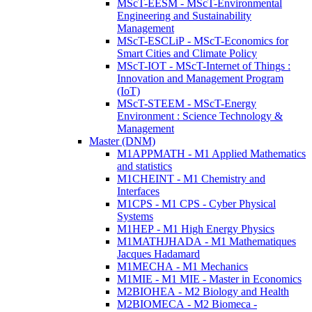
MScT-EESM - MScT-Environmental
Engineering and Sustainability
Management
MScT-ESCLiP - MScT-Economics for
Smart Cities and Climate Policy
MScT-IOT - MScT-Internet of Things :
Innovation and Management Program
(IoT)
MScT-STEEM - MScT-Energy
Environment : Science Technology &
Management
Master (DNM)
M1APPMATH - M1 Applied Mathematics
and statistics
M1CHEINT - M1 Chemistry and
Interfaces
M1CPS - M1 CPS - Cyber Physical
Systems
M1HEP - M1 High Energy Physics
M1MATHJHADA - M1 Mathematiques
Jacques Hadamard
M1MECHA - M1 Mechanics
M1MIE - M1 MIE - Master in Economics
M2BIOHEA - M2 Biology and Health
M2BIOMECA - M2 Biomeca -