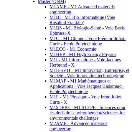
Master (DNM)
M1AME - M1 Advanced materials
engineering
M1BI - M1 Bio-informatique (Voie
Rosalind Franklin)
M1BS - M1 Biologie-Santé - Voie Boris
Ephrussi-X
M1C - M1 Chimie - Voie Fréderic Joliot-
Curie - Ecole Polytechnique
M1ECO - M1 Economie
M1HEP - M1 High Energy Physics
M1I - M1 Informatique - Voie Jacques
Herbrand - X
M1IESVIT - M1 Innovation, Entreprise, et
Société - Voie Innovation technologique
M1MAP - M1 Mathématiques et
Applications - Voie Jacques Hadamard -
École Polytechnique
M1P - M1 Physique - Voie Irène Joliot
Curie - X
M1STEPE - M1 STEPE - Sciences pour
les défis de l'environnement/Sciences for
environmentals challenges
M2AME - Advanced materials
engineering