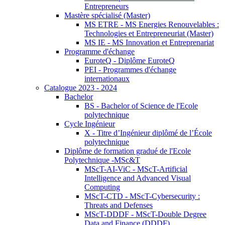
Entrepreneurs
Mastère spécialisé (Master)
MS ETRE - MS Energies Renouvelables :
Technologies et Entrepreneuriat (Master)
MS IE - MS Innovation et Entreprenariat
Programme d'échange
EuroteQ - Diplôme EuroteQ
PEI - Programmes d'échange
internationaux
Catalogue 2023 - 2024
Bachelor
BS - Bachelor of Science de l'Ecole
polytechnique
Cycle Ingénieur
X - Titre d’Ingénieur diplômé de l’École
polytechnique
Diplôme de formation gradué de l'Ecole
Polytechnique -MSc&T
MScT-AI-ViC - MScT-Artificial
Intelligence and Advanced Visual
Computing
MScT-CTD - MScT-Cybersecurity :
Threats and Defenses
MScT-DDDF - MScT-Double Degree
Data and Finance (DDDF)