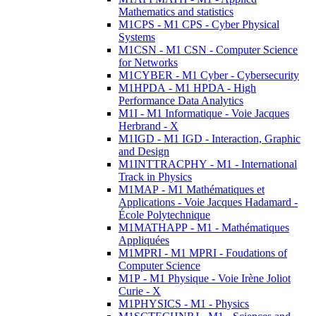
Mathematics and statistics
M1CPS - M1 CPS - Cyber Physical
Systems
M1CSN - M1 CSN - Computer Science
for Networks
M1CYBER - M1 Cyber - Cybersecurity
M1HPDA - M1 HPDA - High
Performance Data Analytics
M1I - M1 Informatique - Voie Jacques
Herbrand - X
M1IGD - M1 IGD - Interaction, Graphic
and Design
M1INTTRACPHY - M1 - International
Track in Physics
M1MAP - M1 Mathématiques et
Applications - Voie Jacques Hadamard -
École Polytechnique
M1MATHAPP - M1 - Mathématiques
Appliquées
M1MPRI - M1 MPRI - Foudations of
Computer Science
M1P - M1 Physique - Voie Irène Joliot
Curie - X
M1PHYSICS - M1 - Physics