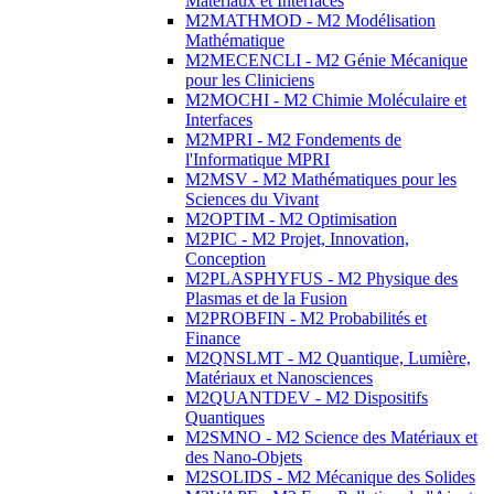
Matériaux et Interfaces
M2MATHMOD - M2 Modélisation
Mathématique
M2MECENCLI - M2 Génie Mécanique
pour les Cliniciens
M2MOCHI - M2 Chimie Moléculaire et
Interfaces
M2MPRI - M2 Fondements de
l'Informatique MPRI
M2MSV - M2 Mathématiques pour les
Sciences du Vivant
M2OPTIM - M2 Optimisation
M2PIC - M2 Projet, Innovation,
Conception
M2PLASPHYFUS - M2 Physique des
Plasmas et de la Fusion
M2PROBFIN - M2 Probabilités et
Finance
M2QNSLMT - M2 Quantique, Lumière,
Matériaux et Nanosciences
M2QUANTDEV - M2 Dispositifs
Quantiques
M2SMNO - M2 Science des Matériaux et
des Nano-Objets
M2SOLIDS - M2 Mécanique des Solides