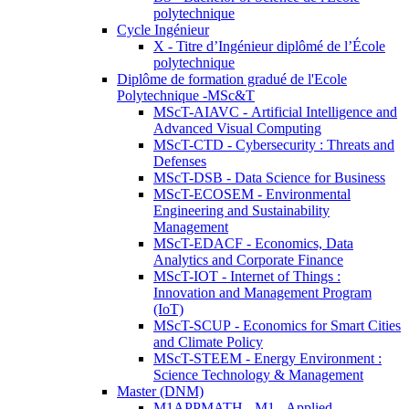
polytechnique
Cycle Ingénieur
X - Titre d’Ingénieur diplômé de l’École
polytechnique
Diplôme de formation gradué de l'Ecole
Polytechnique -MSc&T
MScT-AIAVC - Artificial Intelligence and
Advanced Visual Computing
MScT-CTD - Cybersecurity : Threats and
Defenses
MScT-DSB - Data Science for Business
MScT-ECOSEM - Environmental
Engineering and Sustainability
Management
MScT-EDACF - Economics, Data
Analytics and Corporate Finance
MScT-IOT - Internet of Things :
Innovation and Management Program
(IoT)
MScT-SCUP - Economics for Smart Cities
and Climate Policy
MScT-STEEM - Energy Environment :
Science Technology & Management
Master (DNM)
M1APPMATH - M1 - Applied