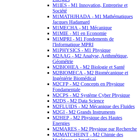
M1IES - M1 Innovation, Entreprise et
Société
M1MATHJHADA - M1 Mathématiques
Jacques Hadamard
M1MECHA - M1 Mécanique
M1MIE - M1 en Economie
M1MPRI - M1 Fondements de
l'Informatique MPRI
M1PHYSICS - M1 Physique
M2AAG - M2 Analyse, Arithmétique,
Géométrie
M2BIOHEA - M2 Biologie et Santé
M2BIOMECA - M2 Biomécanique et
Ingéniérie Biomédical
M2CFP - M2 Concepts en Physique
Fondamentale
M2CPS - M2 Système Cyber Physique
M2DS - M2 Data Science
M2FLUIDS - M2 Mécanique des Fluides
M2GI - M2 Grands Instruments
M2HEP - M2 Physique des Hautes
Energies
M2MARES - M2 Physique par Recherche
M2MATCHEINT - M2 Chimie des