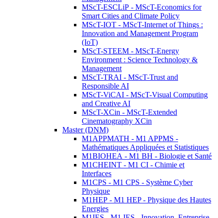
MScT-ESCLiP - MScT-Economics for
Smart Cities and Climate Policy
MScT-IOT - MScT-Internet of Things :
Innovation and Management Program
(IoT)
MScT-STEEM - MScT-Energy
Environment : Science Technology &
Management
MScT-TRAI - MScT-Trust and
Responsible AI
MScT-ViCAI - MScT-Visual Computing
and Creative AI
MScT-XCin - MScT-Extended
Cinematography XCin
Master (DNM)
M1APPMATH - M1 APPMS -
Mathématiques Appliquées et Statistiques
M1BIOHEA - M1 BH - Biologie et Santé
M1CHEINT - M1 CI - Chimie et
Interfaces
M1CPS - M1 CPS - Système Cyber
Physique
M1HEP - M1 HEP - Physique des Hautes
Energies
M1IES - M1 IES - Innovation, Entreprise