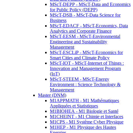
MScT-DEPP - MScT-Data and Economics
for Public Policy (DEPP)
MScT-DSB - MScT-Data Science for
Business
MScT-EDACF - MScT-Economics, Data
Analytics and Corporate Finance
MScT-EESM - MScT-Environmental
Engineering and Sustainability
Management
MScT-ESCLiP - MScT-Economics for
Smart Cities and Climate Policy
MScT-IOT - MScT-Internet of Things :
Innovation and Management Program
(IoT)
MScT-STEEM - MScT-Energy
Environment : Science Technology &
Management
Master (DNM)
M1APPMATH - M1 Mathématiques
Appliquées et Statistiques
M1BIOHEA - M1 Biologie et Santé
M1CHEINT - M1 Chimie et Interfaces
M1CPS - M1 Système Cyber Physique
M1HEP - M1 Physique des Hautes
Energies