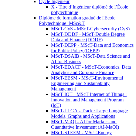
Cycle Ingénieur
X - Titre d’Ingénieur diplômé de l’École
polytechnique
Diplôme de formation gradué de l'Ecole
Polytechnique -MSc&T
MScT-CyS - MScT-Cybersecurity (CyS)
MScT-DDDF - MScT-Double Degree
Data and Finance (DDDF)
MScT-DEPP - MScT-Data and Economics
for Public Policy (DEPP)
MScT-DSAIB - MScT-Data Science and
AI for Business
MScT-EDACF - MScT-Economics, Data
Analytics and Corporate Finance
MScT-EESM - MScT-Environmental
Engineering and Sustainability
Management
MScT-IOT - MScT-Internet of Things :
Innovation and Management Program
(IoT)
MScT-LLGA - Track : Large Language
Models, Graphs and Applications
MScT-MaQI - AI for Markets and
Quantitative Investment (AI-MaQI)
MScT-STEEM - MScT-Energy