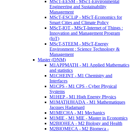
MScT-EESM - MScT-Environmental
Engineering and Sustainability
Management
MScT-ESCLiP - MScT-Economics for
Smart Cities and Climate Policy
MScT-IOT - MScT-Internet of Things :
Innovation and Management Program
(IoT)
MScT-STEEM - MScT-Energy
Environment : Science Technology &
Management
Master (DNM)
M1APPMATH - M1 Applied Mathematics
and statistics
M1CHEINT - M1 Chemistry and
Interfaces
M1CPS - M1 CPS - Cyber Physical
Systems
M1HEP - M1 High Energy Physics
M1MATHJHADA - M1 Mathematiques
Jacques Hadamard
M1MECHA - M1 Mechanics
M1MIE - M1 MIE - Master in Economics
M2BIOHEA - M2 Biology and Health
M2BIOMECA - M2 Biomeca -