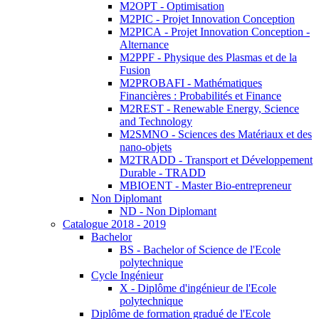
M2OPT - Optimisation
M2PIC - Projet Innovation Conception
M2PICA - Projet Innovation Conception -
Alternance
M2PPF - Physique des Plasmas et de la
Fusion
M2PROBAFI - Mathématiques
Financières : Probabilités et Finance
M2REST - Renewable Energy, Science
and Technology
M2SMNO - Sciences des Matériaux et des
nano-objets
M2TRADD - Transport et Développement
Durable - TRADD
MBIOENT - Master Bio-entrepreneur
Non Diplomant
ND - Non Diplomant
Catalogue 2018 - 2019
Bachelor
BS - Bachelor of Science de l'Ecole
polytechnique
Cycle Ingénieur
X - Diplôme d'ingénieur de l'Ecole
polytechnique
Diplôme de formation gradué de l'Ecole