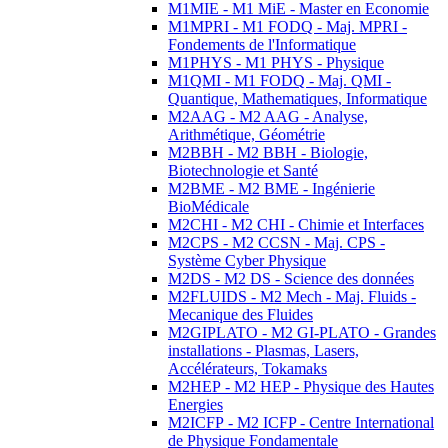
M1MIE - M1 MiE - Master en Economie
M1MPRI - M1 FODQ - Maj. MPRI -
Fondements de l'Informatique
M1PHYS - M1 PHYS - Physique
M1QMI - M1 FODQ - Maj. QMI -
Quantique, Mathematiques, Informatique
M2AAG - M2 AAG - Analyse,
Arithmétique, Géométrie
M2BBH - M2 BBH - Biologie,
Biotechnologie et Santé
M2BME - M2 BME - Ingénierie
BioMédicale
M2CHI - M2 CHI - Chimie et Interfaces
M2CPS - M2 CCSN - Maj. CPS -
Système Cyber Physique
M2DS - M2 DS - Science des données
M2FLUIDS - M2 Mech - Maj. Fluids -
Mecanique des Fluides
M2GIPLATO - M2 GI-PLATO - Grandes
installations - Plasmas, Lasers,
Accélérateurs, Tokamaks
M2HEP - M2 HEP - Physique des Hautes
Energies
M2ICFP - M2 ICFP - Centre International
de Physique Fondamentale