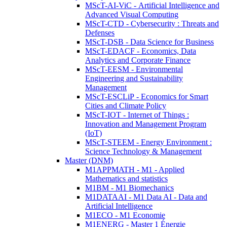
MScT-AI-ViC - Artificial Intelligence and
Advanced Visual Computing
MScT-CTD - Cybersecurity : Threats and
Defenses
MScT-DSB - Data Science for Business
MScT-EDACF - Economics, Data
Analytics and Corporate Finance
MScT-EESM - Environmental
Engineering and Sustainability
Management
MScT-ESCLiP - Economics for Smart
Cities and Climate Policy
MScT-IOT - Internet of Things :
Innovation and Management Program
(IoT)
MScT-STEEM - Energy Environment :
Science Technology & Management
Master (DNM)
M1APPMATH - M1 - Applied
Mathematics and statistics
M1BM - M1 Biomechanics
M1DATAAI - M1 Data AI - Data and
Artificial Intelligence
M1ECO - M1 Economie
M1ENERG - Master 1 Énergie