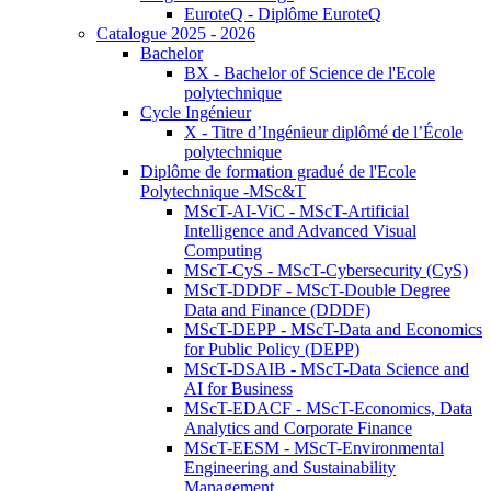
EuroteQ - Diplôme EuroteQ
Catalogue 2025 - 2026
Bachelor
BX - Bachelor of Science de l'Ecole
polytechnique
Cycle Ingénieur
X - Titre d’Ingénieur diplômé de l’École
polytechnique
Diplôme de formation gradué de l'Ecole
Polytechnique -MSc&T
MScT-AI-ViC - MScT-Artificial
Intelligence and Advanced Visual
Computing
MScT-CyS - MScT-Cybersecurity (CyS)
MScT-DDDF - MScT-Double Degree
Data and Finance (DDDF)
MScT-DEPP - MScT-Data and Economics
for Public Policy (DEPP)
MScT-DSAIB - MScT-Data Science and
AI for Business
MScT-EDACF - MScT-Economics, Data
Analytics and Corporate Finance
MScT-EESM - MScT-Environmental
Engineering and Sustainability
Management