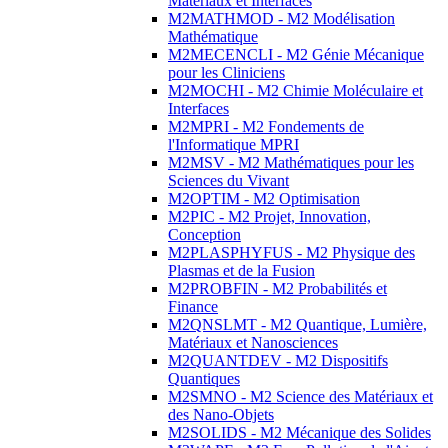
Matériaux et Interfaces
M2MATHMOD - M2 Modélisation
Mathématique
M2MECENCLI - M2 Génie Mécanique
pour les Cliniciens
M2MOCHI - M2 Chimie Moléculaire et
Interfaces
M2MPRI - M2 Fondements de
l'Informatique MPRI
M2MSV - M2 Mathématiques pour les
Sciences du Vivant
M2OPTIM - M2 Optimisation
M2PIC - M2 Projet, Innovation,
Conception
M2PLASPHYFUS - M2 Physique des
Plasmas et de la Fusion
M2PROBFIN - M2 Probabilités et
Finance
M2QNSLMT - M2 Quantique, Lumière,
Matériaux et Nanosciences
M2QUANTDEV - M2 Dispositifs
Quantiques
M2SMNO - M2 Science des Matériaux et
des Nano-Objets
M2SOLIDS - M2 Mécanique des Solides