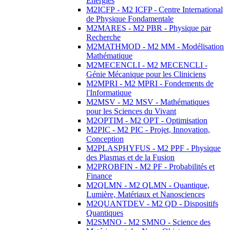
Energies
M2ICFP - M2 ICFP - Centre International
de Physique Fondamentale
M2MARES - M2 PBR - Physique par
Recherche
M2MATHMOD - M2 MM - Modélisation
Mathématique
M2MECENCLI - M2 MECENCLI -
Génie Mécanique pour les Cliniciens
M2MPRI - M2 MPRI - Fondements de
l'Informatique
M2MSV - M2 MSV - Mathématiques
pour les Sciences du Vivant
M2OPTIM - M2 OPT - Optimisation
M2PIC - M2 PIC - Projet, Innovation,
Conception
M2PLASPHYFUS - M2 PPF - Physique
des Plasmas et de la Fusion
M2PROBFIN - M2 PF - Probabilités et
Finance
M2QLMN - M2 QLMN - Quantique,
Lumière, Matériaux et Nanosciences
M2QUANTDEV - M2 QD - Dispositifs
Quantiques
M2SMNO - M2 SMNO - Science des