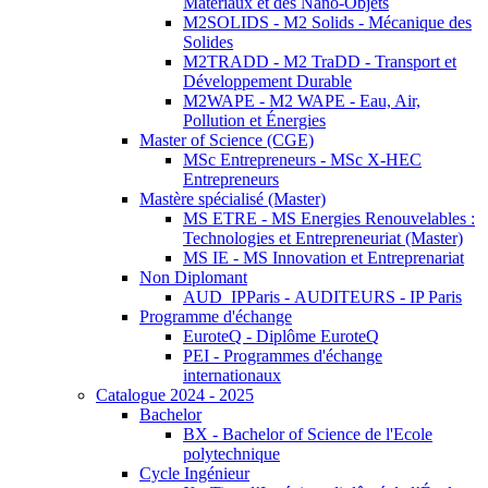
Matériaux et des Nano-Objets
M2SOLIDS - M2 Solids - Mécanique des
Solides
M2TRADD - M2 TraDD - Transport et
Développement Durable
M2WAPE - M2 WAPE - Eau, Air,
Pollution et Énergies
Master of Science (CGE)
MSc Entrepreneurs - MSc X-HEC
Entrepreneurs
Mastère spécialisé (Master)
MS ETRE - MS Energies Renouvelables :
Technologies et Entrepreneuriat (Master)
MS IE - MS Innovation et Entreprenariat
Non Diplomant
AUD_IPParis - AUDITEURS - IP Paris
Programme d'échange
EuroteQ - Diplôme EuroteQ
PEI - Programmes d'échange
internationaux
Catalogue 2024 - 2025
Bachelor
BX - Bachelor of Science de l'Ecole
polytechnique
Cycle Ingénieur