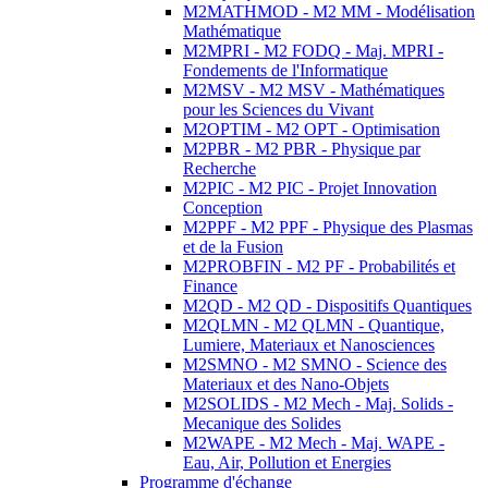
M2MATHMOD - M2 MM - Modélisation
Mathématique
M2MPRI - M2 FODQ - Maj. MPRI -
Fondements de l'Informatique
M2MSV - M2 MSV - Mathématiques
pour les Sciences du Vivant
M2OPTIM - M2 OPT - Optimisation
M2PBR - M2 PBR - Physique par
Recherche
M2PIC - M2 PIC - Projet Innovation
Conception
M2PPF - M2 PPF - Physique des Plasmas
et de la Fusion
M2PROBFIN - M2 PF - Probabilités et
Finance
M2QD - M2 QD - Dispositifs Quantiques
M2QLMN - M2 QLMN - Quantique,
Lumiere, Materiaux et Nanosciences
M2SMNO - M2 SMNO - Science des
Materiaux et des Nano-Objets
M2SOLIDS - M2 Mech - Maj. Solids -
Mecanique des Solides
M2WAPE - M2 Mech - Maj. WAPE -
Eau, Air, Pollution et Energies
Programme d'échange