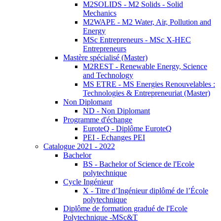
M2SOLIDS - M2 Solids - Solid
Mechanics
M2WAPE - M2 Water, Air, Pollution and
Energy
MSc Entrepreneurs - MSc X-HEC
Entrepreneurs
Mastère spécialisé (Master)
M2REST - Renewable Energy, Science
and Technology
MS ETRE - MS Energies Renouvelables :
Technologies & Entrepreneuriat (Master)
Non Diplomant
ND - Non Diplomant
Programme d'échange
EuroteQ - Diplôme EuroteQ
PEI - Echanges PEI
Catalogue 2021 - 2022
Bachelor
BS - Bachelor of Science de l'Ecole
polytechnique
Cycle Ingénieur
X - Titre d’Ingénieur diplômé de l’École
polytechnique
Diplôme de formation gradué de l'Ecole
Polytechnique -MSc&T