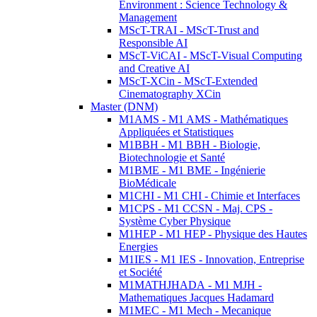
Environment : Science Technology &
Management
MScT-TRAI - MScT-Trust and
Responsible AI
MScT-ViCAI - MScT-Visual Computing
and Creative AI
MScT-XCin - MScT-Extended
Cinematography XCin
Master (DNM)
M1AMS - M1 AMS - Mathématiques
Appliquées et Statistiques
M1BBH - M1 BBH - Biologie,
Biotechnologie et Santé
M1BME - M1 BME - Ingénierie
BioMédicale
M1CHI - M1 CHI - Chimie et Interfaces
M1CPS - M1 CCSN - Maj. CPS -
Système Cyber Physique
M1HEP - M1 HEP - Physique des Hautes
Energies
M1IES - M1 IES - Innovation, Entreprise
et Société
M1MATHJHADA - M1 MJH -
Mathematiques Jacques Hadamard
M1MEC - M1 Mech - Mecanique