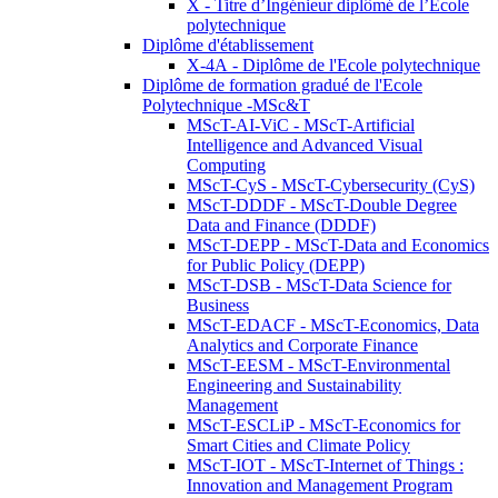
X - Titre d’Ingénieur diplômé de l’École
polytechnique
Diplôme d'établissement
X-4A - Diplôme de l'Ecole polytechnique
Diplôme de formation gradué de l'Ecole
Polytechnique -MSc&T
MScT-AI-ViC - MScT-Artificial
Intelligence and Advanced Visual
Computing
MScT-CyS - MScT-Cybersecurity (CyS)
MScT-DDDF - MScT-Double Degree
Data and Finance (DDDF)
MScT-DEPP - MScT-Data and Economics
for Public Policy (DEPP)
MScT-DSB - MScT-Data Science for
Business
MScT-EDACF - MScT-Economics, Data
Analytics and Corporate Finance
MScT-EESM - MScT-Environmental
Engineering and Sustainability
Management
MScT-ESCLiP - MScT-Economics for
Smart Cities and Climate Policy
MScT-IOT - MScT-Internet of Things :
Innovation and Management Program