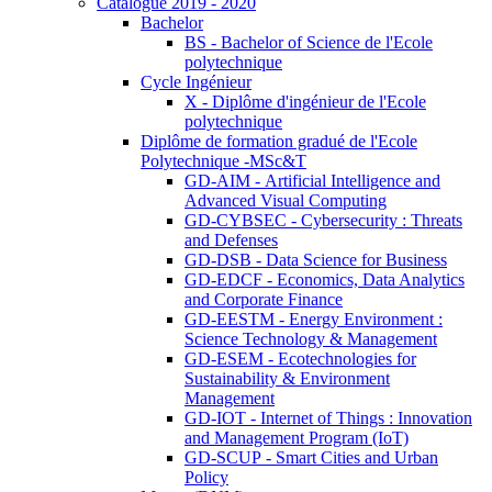
Catalogue 2019 - 2020
Bachelor
BS - Bachelor of Science de l'Ecole
polytechnique
Cycle Ingénieur
X - Diplôme d'ingénieur de l'Ecole
polytechnique
Diplôme de formation gradué de l'Ecole
Polytechnique -MSc&T
GD-AIM - Artificial Intelligence and
Advanced Visual Computing
GD-CYBSEC - Cybersecurity : Threats
and Defenses
GD-DSB - Data Science for Business
GD-EDCF - Economics, Data Analytics
and Corporate Finance
GD-EESTM - Energy Environment :
Science Technology & Management
GD-ESEM - Ecotechnologies for
Sustainability & Environment
Management
GD-IOT - Internet of Things : Innovation
and Management Program (IoT)
GD-SCUP - Smart Cities and Urban
Policy