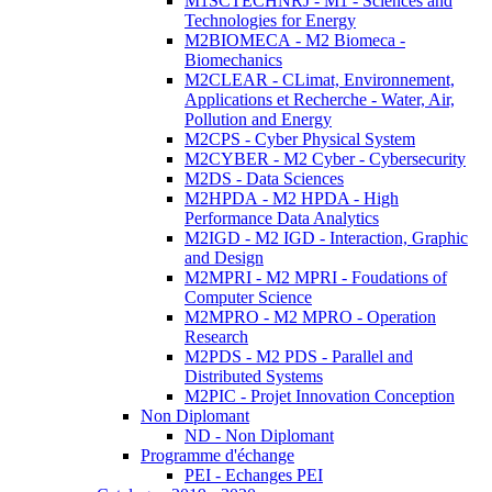
M1SCTECHNRJ - M1 - Sciences and
Technologies for Energy
M2BIOMECA - M2 Biomeca -
Biomechanics
M2CLEAR - CLimat, Environnement,
Applications et Recherche - Water, Air,
Pollution and Energy
M2CPS - Cyber Physical System
M2CYBER - M2 Cyber - Cybersecurity
M2DS - Data Sciences
M2HPDA - M2 HPDA - High
Performance Data Analytics
M2IGD - M2 IGD - Interaction, Graphic
and Design
M2MPRI - M2 MPRI - Foudations of
Computer Science
M2MPRO - M2 MPRO - Operation
Research
M2PDS - M2 PDS - Parallel and
Distributed Systems
M2PIC - Projet Innovation Conception
Non Diplomant
ND - Non Diplomant
Programme d'échange
PEI - Echanges PEI