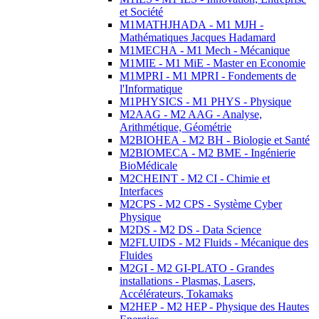
et Société
M1MATHJHADA - M1 MJH -
Mathématiques Jacques Hadamard
M1MECHA - M1 Mech - Mécanique
M1MIE - M1 MiE - Master en Economie
M1MPRI - M1 MPRI - Fondements de
l'Informatique
M1PHYSICS - M1 PHYS - Physique
M2AAG - M2 AAG - Analyse,
Arithmétique, Géométrie
M2BIOHEA - M2 BH - Biologie et Santé
M2BIOMECA - M2 BME - Ingénierie
BioMédicale
M2CHEINT - M2 CI - Chimie et
Interfaces
M2CPS - M2 CPS - Système Cyber
Physique
M2DS - M2 DS - Data Science
M2FLUIDS - M2 Fluids - Mécanique des
Fluides
M2GI - M2 GI-PLATO - Grandes
installations - Plasmas, Lasers,
Accélérateurs, Tokamaks
M2HEP - M2 HEP - Physique des Hautes