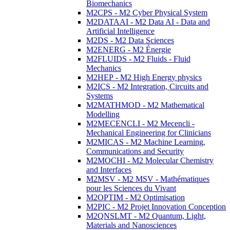
Biomechanics
M2CPS - M2 Cyber Physical System
M2DATAAI - M2 Data AI - Data and
Artificial Intelligence
M2DS - M2 Data Sciences
M2ENERG - M2 Énergie
M2FLUIDS - M2 Fluids - Fluid
Mechanics
M2HEP - M2 High Energy physics
M2ICS - M2 Integration, Circuits and
Systems
M2MATHMOD - M2 Mathematical
Modelling
M2MECENCLI - M2 Mecencli -
Mechanical Engineering for Clinicians
M2MICAS - M2 Machine Learning,
Communications and Security
M2MOCHI - M2 Molecular Chemistry
and Interfaces
M2MSV - M2 MSV - Mathématiques
pour les Sciences du Vivant
M2OPTIM - M2 Optimisation
M2PIC - M2 Projet Innovation Conception
M2QNSLMT - M2 Quantum, Light,
Materials and Nanosciences