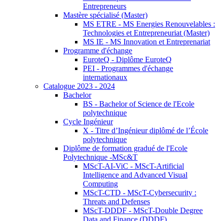
Entrepreneurs
Mastère spécialisé (Master)
MS ETRE - MS Energies Renouvelables :
Technologies et Entrepreneuriat (Master)
MS IE - MS Innovation et Entreprenariat
Programme d'échange
EuroteQ - Diplôme EuroteQ
PEI - Programmes d'échange
internationaux
Catalogue 2023 - 2024
Bachelor
BS - Bachelor of Science de l'Ecole
polytechnique
Cycle Ingénieur
X - Titre d’Ingénieur diplômé de l’École
polytechnique
Diplôme de formation gradué de l'Ecole
Polytechnique -MSc&T
MScT-AI-ViC - MScT-Artificial
Intelligence and Advanced Visual
Computing
MScT-CTD - MScT-Cybersecurity :
Threats and Defenses
MScT-DDDF - MScT-Double Degree
Data and Finance (DDDF)