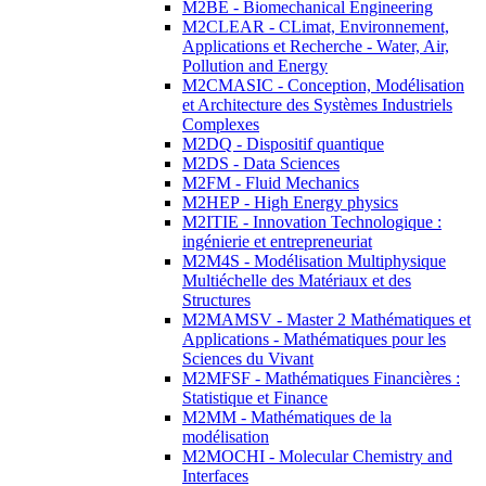
M2BE - Biomechanical Engineering
M2CLEAR - CLimat, Environnement,
Applications et Recherche - Water, Air,
Pollution and Energy
M2CMASIC - Conception, Modélisation
et Architecture des Systèmes Industriels
Complexes
M2DQ - Dispositif quantique
M2DS - Data Sciences
M2FM - Fluid Mechanics
M2HEP - High Energy physics
M2ITIE - Innovation Technologique :
ingénierie et entrepreneuriat
M2M4S - Modélisation Multiphysique
Multiéchelle des Matériaux et des
Structures
M2MAMSV - Master 2 Mathématiques et
Applications - Mathématiques pour les
Sciences du Vivant
M2MFSF - Mathématiques Financières :
Statistique et Finance
M2MM - Mathématiques de la
modélisation
M2MOCHI - Molecular Chemistry and
Interfaces