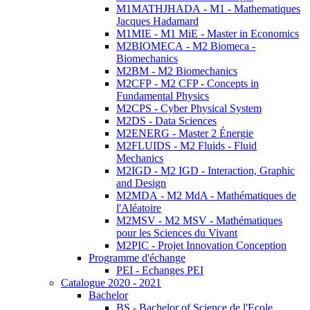
M1MATHJHADA - M1 - Mathematiques
Jacques Hadamard
M1MIE - M1 MiE - Master in Economics
M2BIOMECA - M2 Biomeca -
Biomechanics
M2BM - M2 Biomechanics
M2CFP - M2 CFP - Concepts in
Fundamental Physics
M2CPS - Cyber Physical System
M2DS - Data Sciences
M2ENERG - Master 2 Énergie
M2FLUIDS - M2 Fluids - Fluid
Mechanics
M2IGD - M2 IGD - Interaction, Graphic
and Design
M2MDA - M2 MdA - Mathématiques de
l'Aléatoire
M2MSV - M2 MSV - Mathématiques
pour les Sciences du Vivant
M2PIC - Projet Innovation Conception
Programme d'échange
PEI - Echanges PEI
Catalogue 2020 - 2021
Bachelor
BS - Bachelor of Science de l'Ecole