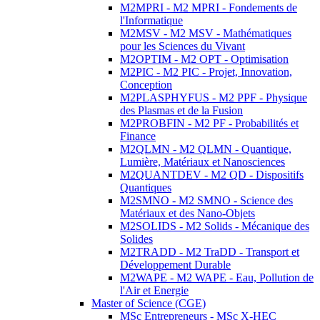
M2MPRI - M2 MPRI - Fondements de
l'Informatique
M2MSV - M2 MSV - Mathématiques
pour les Sciences du Vivant
M2OPTIM - M2 OPT - Optimisation
M2PIC - M2 PIC - Projet, Innovation,
Conception
M2PLASPHYFUS - M2 PPF - Physique
des Plasmas et de la Fusion
M2PROBFIN - M2 PF - Probabilités et
Finance
M2QLMN - M2 QLMN - Quantique,
Lumière, Matériaux et Nanosciences
M2QUANTDEV - M2 QD - Dispositifs
Quantiques
M2SMNO - M2 SMNO - Science des
Matériaux et des Nano-Objets
M2SOLIDS - M2 Solids - Mécanique des
Solides
M2TRADD - M2 TraDD - Transport et
Développement Durable
M2WAPE - M2 WAPE - Eau, Pollution de
l'Air et Energie
Master of Science (CGE)
MSc Entrepreneurs - MSc X-HEC