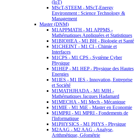
(IoT)
MScT-STEEM - MScT-Energy
Environment : Science Technology &
Management
Master (DNM)
M1APPMATH - M1 APPMS -
Mathématiques Appliquées et Statistiques
M1BIOHEA - M1 BH - Biologie et Santé
M1CHEINT - M1 CI - Chimie et
Interfaces
M1CPS - M1 CPS - Système Cyber
Physique
M1HEP - M1 HEP - Physique des Hautes
Energies
M1IES - M1 IES - Innovation, Entreprise
et Société
M1MATHJHADA - M1 MJH -
Mathématiques Jacques Hadamard
M1MECHA - M1 Mech - Mécanique
M1MIE - M1 MiE - Master en Economie
M1MPRI - M1 MPRI - Fondements de
l'Informatique
M1PHYSICS - M1 PHYS - Physique
M2AAG - M2 AAG - Analyse,
Arithmétique, Géométrie