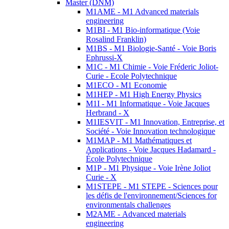
Master (DNM)
M1AME - M1 Advanced materials
engineering
M1BI - M1 Bio-informatique (Voie
Rosalind Franklin)
M1BS - M1 Biologie-Santé - Voie Boris
Ephrussi-X
M1C - M1 Chimie - Voie Fréderic Joliot-
Curie - Ecole Polytechnique
M1ECO - M1 Economie
M1HEP - M1 High Energy Physics
M1I - M1 Informatique - Voie Jacques
Herbrand - X
M1IESVIT - M1 Innovation, Entreprise, et
Société - Voie Innovation technologique
M1MAP - M1 Mathématiques et
Applications - Voie Jacques Hadamard -
École Polytechnique
M1P - M1 Physique - Voie Irène Joliot
Curie - X
M1STEPE - M1 STEPE - Sciences pour
les défis de l'environnement/Sciences for
environmentals challenges
M2AME - Advanced materials
engineering