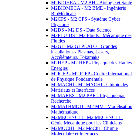
M2BIOHEA - M2 BH - Biologie et Santé
M2BIOMECA - M2 BME - Ingénierie
BioMédicale
M2CPS - M2 CPS - Système Cyber
Physique
M2DS - M2 DS - Data Science
M2FLUIDS - M2 Fluids - Mécanique des
Fluides
M2GI - M2 GI-PLATO - Grandes
installations - Plasmas, Lasers,
Accélérateurs, Tokamaks
M2HEP - M2 HEP - Physique des Hautes
Energies
M2ICFP - M2 ICFP - Centre International
de Physique Fondamentale
M2MACHI - M2 MACHI - Chimie des
Matériaux et Interfaces
M2MARES - M2 PBR - Physique par
Recherche
M2MATHMOD - M2 MM - Modélisation
Mathématique
M2MECENCLI - M2 MECENCLI -
Génie Mécanique pour les Cliniciens
M2MOCHI - M2 MoChI - Chimie
Moléculaire et Interfaces