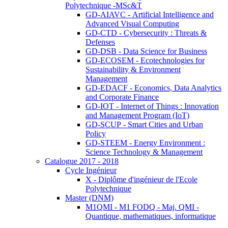
Polytechnique -MSc&T
GD-AIAVC - Artificial Intelligence and
Advanced Visual Computing
GD-CTD - Cybersecurity : Threats &
Defenses
GD-DSB - Data Science for Business
GD-ECOSEM - Ecotechnologies for
Sustainability & Environment
Management
GD-EDACF - Economics, Data Analytics
and Corporate Finance
GD-IOT - Internet of Things : Innovation
and Management Program (IoT)
GD-SCUP - Smart Cities and Urban
Policy
GD-STEEM - Energy Environment :
Science Technology & Management
Catalogue 2017 - 2018
Cycle Ingénieur
X - Diplôme d'ingénieur de l'Ecole
Polytechnique
Master (DNM)
M1QMI - M1 FODQ - Maj. QMI -
Quantique, mathematiques, informatique