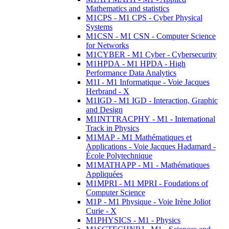
Mathematics and statistics
M1CPS - M1 CPS - Cyber Physical
Systems
M1CSN - M1 CSN - Computer Science
for Networks
M1CYBER - M1 Cyber - Cybersecurity
M1HPDA - M1 HPDA - High
Performance Data Analytics
M1I - M1 Informatique - Voie Jacques
Herbrand - X
M1IGD - M1 IGD - Interaction, Graphic
and Design
M1INTTRACPHY - M1 - International
Track in Physics
M1MAP - M1 Mathématiques et
Applications - Voie Jacques Hadamard -
École Polytechnique
M1MATHAPP - M1 - Mathématiques
Appliquées
M1MPRI - M1 MPRI - Foudations of
Computer Science
M1P - M1 Physique - Voie Irène Joliot
Curie - X
M1PHYSICS - M1 - Physics