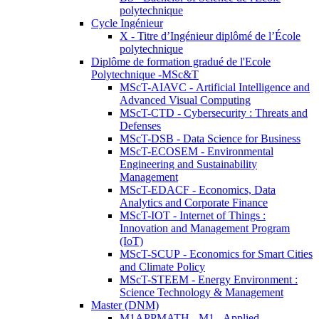
polytechnique
Cycle Ingénieur
X - Titre d’Ingénieur diplômé de l’École
polytechnique
Diplôme de formation gradué de l'Ecole
Polytechnique -MSc&T
MScT-AIAVC - Artificial Intelligence and
Advanced Visual Computing
MScT-CTD - Cybersecurity : Threats and
Defenses
MScT-DSB - Data Science for Business
MScT-ECOSEM - Environmental
Engineering and Sustainability
Management
MScT-EDACF - Economics, Data
Analytics and Corporate Finance
MScT-IOT - Internet of Things :
Innovation and Management Program
(IoT)
MScT-SCUP - Economics for Smart Cities
and Climate Policy
MScT-STEEM - Energy Environment :
Science Technology & Management
Master (DNM)
M1APPMATH - M1 - Applied