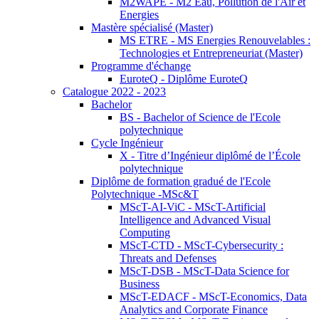
M2WAPE - M2 Eau, Pollution de l'Air et
Energies
Mastère spécialisé (Master)
MS ETRE - MS Energies Renouvelables :
Technologies et Entrepreneuriat (Master)
Programme d'échange
EuroteQ - Diplôme EuroteQ
Catalogue 2022 - 2023
Bachelor
BS - Bachelor of Science de l'Ecole
polytechnique
Cycle Ingénieur
X - Titre d’Ingénieur diplômé de l’École
polytechnique
Diplôme de formation gradué de l'Ecole
Polytechnique -MSc&T
MScT-AI-ViC - MScT-Artificial
Intelligence and Advanced Visual
Computing
MScT-CTD - MScT-Cybersecurity :
Threats and Defenses
MScT-DSB - MScT-Data Science for
Business
MScT-EDACF - MScT-Economics, Data
Analytics and Corporate Finance