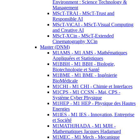
Environment : Science Technology &
Management
MScT-TRAI - MScT-Trust and
Responsible AI
MScT-ViCAI - MScT-Visual Computing
and Creative AI
MScT-XCin - MScT-Extended
Cinematography XCin
Master (DNM)
M1AMS - M1 AMS - Mathématiques
Appliquées et Statistiques
M1BBH - M1 BBH - Biologie,
Biotechnologie et Santé
M1BME - M1 BME - Ingénierie
BioMédicale
M1CHI - M1 CHI - Chimie et Interfaces
M1CPS - M1 CCSN - Maj. CPS -
Système Cyber Physique
M1HEP - M1 HEP - Physique des Hautes
Energies
M1IES - M1 IES - Innovation, Entreprise
et Société
M1MATHJHADA - M1 MJH -
Mathematiques Jacques Hadamard
M1MEC - M1 Mech - Mecanique