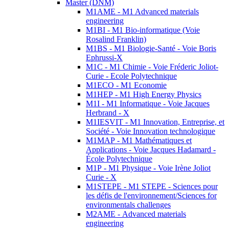
Master (DNM)
M1AME - M1 Advanced materials
engineering
M1BI - M1 Bio-informatique (Voie
Rosalind Franklin)
M1BS - M1 Biologie-Santé - Voie Boris
Ephrussi-X
M1C - M1 Chimie - Voie Fréderic Joliot-
Curie - Ecole Polytechnique
M1ECO - M1 Economie
M1HEP - M1 High Energy Physics
M1I - M1 Informatique - Voie Jacques
Herbrand - X
M1IESVIT - M1 Innovation, Entreprise, et
Société - Voie Innovation technologique
M1MAP - M1 Mathématiques et
Applications - Voie Jacques Hadamard -
École Polytechnique
M1P - M1 Physique - Voie Irène Joliot
Curie - X
M1STEPE - M1 STEPE - Sciences pour
les défis de l'environnement/Sciences for
environmentals challenges
M2AME - Advanced materials
engineering