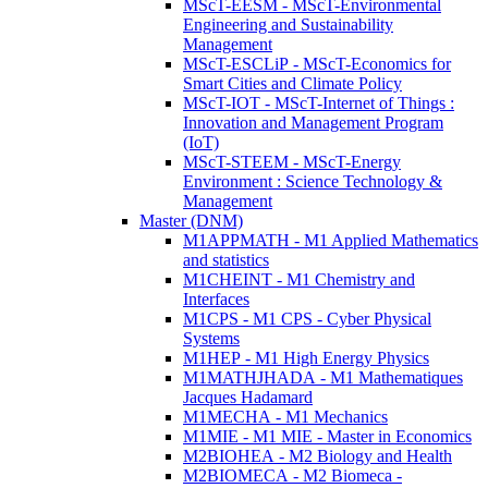
MScT-EESM - MScT-Environmental
Engineering and Sustainability
Management
MScT-ESCLiP - MScT-Economics for
Smart Cities and Climate Policy
MScT-IOT - MScT-Internet of Things :
Innovation and Management Program
(IoT)
MScT-STEEM - MScT-Energy
Environment : Science Technology &
Management
Master (DNM)
M1APPMATH - M1 Applied Mathematics
and statistics
M1CHEINT - M1 Chemistry and
Interfaces
M1CPS - M1 CPS - Cyber Physical
Systems
M1HEP - M1 High Energy Physics
M1MATHJHADA - M1 Mathematiques
Jacques Hadamard
M1MECHA - M1 Mechanics
M1MIE - M1 MIE - Master in Economics
M2BIOHEA - M2 Biology and Health
M2BIOMECA - M2 Biomeca -