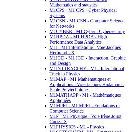
Mathematics and statistics
M1CPS - M1 CPS - Cyber Physical
Systems
M1CSN - M1 CSN - Computer Science
for Networks
M1CYBER - M1 Cyber - Cybersecurity
M1HPDA - M1 HPDA - High
Performance Data Analytics
M1I - M1 Informatique - Voie Jacques
Herbrand - X
M1IGD - M1 IGD - Interaction, Graphic
and Design
M1INTTRACPHY - M1 - International
Track in Physics
M1MAP - M1 Mathématiques et
Applications - Voie Jacques Hadamard -
École Polytechnique
M1MATHAPP - M1 - Mathématiques
Appliquées
M1MPRI - M1 MPRI - Foudations of
Computer Science
M1P - M1 Physique - Voie Irène Joliot
Curie - X
M1PHYSICS - M1 - Physics