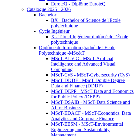
EuroteQ - Diplôme EuroteQ
Catalogue 2025 - 2026
Bachelor
BX - Bachelor of Science de l'Ecole
polytechnique
Cycle Ingénieur
X - Titre d’Ingénieur diplômé de l’École
polytechnique
Diplôme de formation gradué de l'Ecole
Polytechnique -MSc&T
MScT-AI-ViC - MScT-Artificial
Intelligence and Advanced Visual
Computing
MScT-CyS - MScT-Cybersecurity (CyS)
MScT-DDDF - MScT-Double Degree
Data and Finance (DDDF)
MScT-DEPP - MScT-Data and Economics
for Public Policy (DEPP)
MScT-DSAIB - MScT-Data Science and
AI for Business
MScT-EDACF - MScT-Economics, Data
Analytics and Corporate Finance
MScT-EESM - MScT-Environmental
Engineering and Sustainability
Management