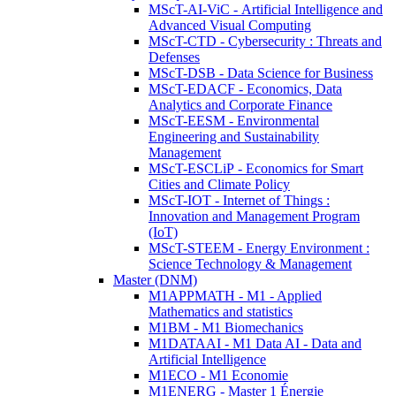
MScT-AI-ViC - Artificial Intelligence and
Advanced Visual Computing
MScT-CTD - Cybersecurity : Threats and
Defenses
MScT-DSB - Data Science for Business
MScT-EDACF - Economics, Data
Analytics and Corporate Finance
MScT-EESM - Environmental
Engineering and Sustainability
Management
MScT-ESCLiP - Economics for Smart
Cities and Climate Policy
MScT-IOT - Internet of Things :
Innovation and Management Program
(IoT)
MScT-STEEM - Energy Environment :
Science Technology & Management
Master (DNM)
M1APPMATH - M1 - Applied
Mathematics and statistics
M1BM - M1 Biomechanics
M1DATAAI - M1 Data AI - Data and
Artificial Intelligence
M1ECO - M1 Economie
M1ENERG - Master 1 Énergie