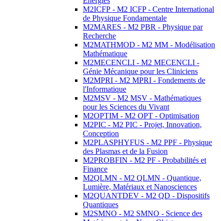
Energies
M2ICFP - M2 ICFP - Centre International
de Physique Fondamentale
M2MARES - M2 PBR - Physique par
Recherche
M2MATHMOD - M2 MM - Modélisation
Mathématique
M2MECENCLI - M2 MECENCLI -
Génie Mécanique pour les Cliniciens
M2MPRI - M2 MPRI - Fondements de
l'Informatique
M2MSV - M2 MSV - Mathématiques
pour les Sciences du Vivant
M2OPTIM - M2 OPT - Optimisation
M2PIC - M2 PIC - Projet, Innovation,
Conception
M2PLASPHYFUS - M2 PPF - Physique
des Plasmas et de la Fusion
M2PROBFIN - M2 PF - Probabilités et
Finance
M2QLMN - M2 QLMN - Quantique,
Lumière, Matériaux et Nanosciences
M2QUANTDEV - M2 QD - Dispositifs
Quantiques
M2SMNO - M2 SMNO - Science des