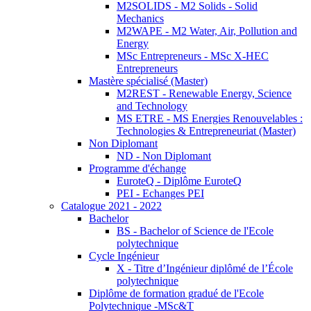
M2SOLIDS - M2 Solids - Solid
Mechanics
M2WAPE - M2 Water, Air, Pollution and
Energy
MSc Entrepreneurs - MSc X-HEC
Entrepreneurs
Mastère spécialisé (Master)
M2REST - Renewable Energy, Science
and Technology
MS ETRE - MS Energies Renouvelables :
Technologies & Entrepreneuriat (Master)
Non Diplomant
ND - Non Diplomant
Programme d'échange
EuroteQ - Diplôme EuroteQ
PEI - Echanges PEI
Catalogue 2021 - 2022
Bachelor
BS - Bachelor of Science de l'Ecole
polytechnique
Cycle Ingénieur
X - Titre d’Ingénieur diplômé de l’École
polytechnique
Diplôme de formation gradué de l'Ecole
Polytechnique -MSc&T