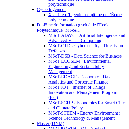
polytechnique
Cycle Ingénieur
X - Titre d’Ingénieur diplômé de l’École
polytechnique
Diplôme de formation gradué de l'Ecole
Polytechnique -MSc&T
MScT-AIAVC - Artificial Intelligence and
Advanced Visual Computing
MScT-CTD - Cybersecurity : Threats and
Defenses
MScT-DSB - Data Science for Business
MScT-ECOSEM - Environmental
Engineering and Sustainability
Management
MScT-EDACF - Economics, Data
Analytics and Corporate Finance
MScT-IOT - Internet of Things :
Innovation and Management Program
(IoT)
MScT-SCUP - Economics for Smart Cities
and Climate Policy
MScT-STEEM - Energy Environment :
Science Technology & Management
Master (DNM)
M1APPMATH - M1 - Applied