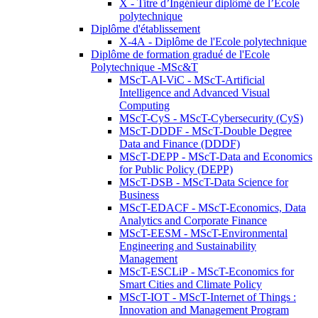
X - Titre d’Ingénieur diplômé de l’École
polytechnique
Diplôme d'établissement
X-4A - Diplôme de l'Ecole polytechnique
Diplôme de formation gradué de l'Ecole
Polytechnique -MSc&T
MScT-AI-ViC - MScT-Artificial
Intelligence and Advanced Visual
Computing
MScT-CyS - MScT-Cybersecurity (CyS)
MScT-DDDF - MScT-Double Degree
Data and Finance (DDDF)
MScT-DEPP - MScT-Data and Economics
for Public Policy (DEPP)
MScT-DSB - MScT-Data Science for
Business
MScT-EDACF - MScT-Economics, Data
Analytics and Corporate Finance
MScT-EESM - MScT-Environmental
Engineering and Sustainability
Management
MScT-ESCLiP - MScT-Economics for
Smart Cities and Climate Policy
MScT-IOT - MScT-Internet of Things :
Innovation and Management Program