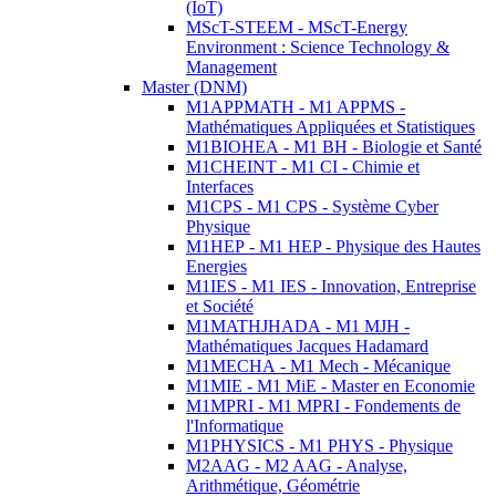
(IoT)
MScT-STEEM - MScT-Energy
Environment : Science Technology &
Management
Master (DNM)
M1APPMATH - M1 APPMS -
Mathématiques Appliquées et Statistiques
M1BIOHEA - M1 BH - Biologie et Santé
M1CHEINT - M1 CI - Chimie et
Interfaces
M1CPS - M1 CPS - Système Cyber
Physique
M1HEP - M1 HEP - Physique des Hautes
Energies
M1IES - M1 IES - Innovation, Entreprise
et Société
M1MATHJHADA - M1 MJH -
Mathématiques Jacques Hadamard
M1MECHA - M1 Mech - Mécanique
M1MIE - M1 MiE - Master en Economie
M1MPRI - M1 MPRI - Fondements de
l'Informatique
M1PHYSICS - M1 PHYS - Physique
M2AAG - M2 AAG - Analyse,
Arithmétique, Géométrie