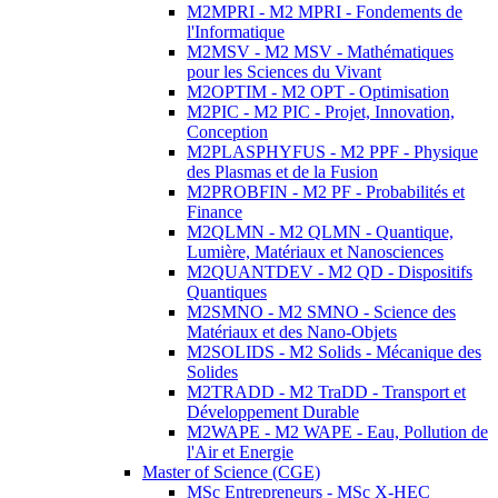
M2MPRI - M2 MPRI - Fondements de
l'Informatique
M2MSV - M2 MSV - Mathématiques
pour les Sciences du Vivant
M2OPTIM - M2 OPT - Optimisation
M2PIC - M2 PIC - Projet, Innovation,
Conception
M2PLASPHYFUS - M2 PPF - Physique
des Plasmas et de la Fusion
M2PROBFIN - M2 PF - Probabilités et
Finance
M2QLMN - M2 QLMN - Quantique,
Lumière, Matériaux et Nanosciences
M2QUANTDEV - M2 QD - Dispositifs
Quantiques
M2SMNO - M2 SMNO - Science des
Matériaux et des Nano-Objets
M2SOLIDS - M2 Solids - Mécanique des
Solides
M2TRADD - M2 TraDD - Transport et
Développement Durable
M2WAPE - M2 WAPE - Eau, Pollution de
l'Air et Energie
Master of Science (CGE)
MSc Entrepreneurs - MSc X-HEC