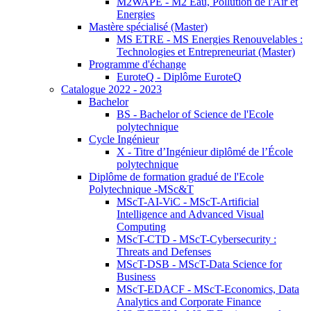
M2WAPE - M2 Eau, Pollution de l'Air et
Energies
Mastère spécialisé (Master)
MS ETRE - MS Energies Renouvelables :
Technologies et Entrepreneuriat (Master)
Programme d'échange
EuroteQ - Diplôme EuroteQ
Catalogue 2022 - 2023
Bachelor
BS - Bachelor of Science de l'Ecole
polytechnique
Cycle Ingénieur
X - Titre d’Ingénieur diplômé de l’École
polytechnique
Diplôme de formation gradué de l'Ecole
Polytechnique -MSc&T
MScT-AI-ViC - MScT-Artificial
Intelligence and Advanced Visual
Computing
MScT-CTD - MScT-Cybersecurity :
Threats and Defenses
MScT-DSB - MScT-Data Science for
Business
MScT-EDACF - MScT-Economics, Data
Analytics and Corporate Finance