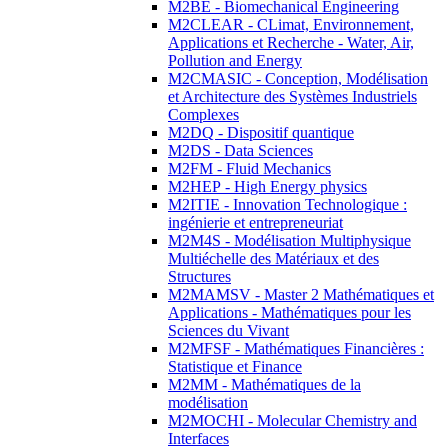
M2BE - Biomechanical Engineering
M2CLEAR - CLimat, Environnement,
Applications et Recherche - Water, Air,
Pollution and Energy
M2CMASIC - Conception, Modélisation
et Architecture des Systèmes Industriels
Complexes
M2DQ - Dispositif quantique
M2DS - Data Sciences
M2FM - Fluid Mechanics
M2HEP - High Energy physics
M2ITIE - Innovation Technologique :
ingénierie et entrepreneuriat
M2M4S - Modélisation Multiphysique
Multiéchelle des Matériaux et des
Structures
M2MAMSV - Master 2 Mathématiques et
Applications - Mathématiques pour les
Sciences du Vivant
M2MFSF - Mathématiques Financières :
Statistique et Finance
M2MM - Mathématiques de la
modélisation
M2MOCHI - Molecular Chemistry and
Interfaces