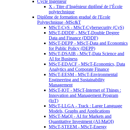
Cycle Ingénieur
X - Titre d’Ingénieur diplômé de l’École
polytechnique
Diplôme de formation gradué de l'Ecole
Polytechnique -MSc&T
MScT-CyS - MScT-Cybersecurity (CyS)
MScT-DDDF - MScT-Double Degree
Data and Finance (DDDF)
MScT-DEPP - MScT-Data and Economics
for Public Policy (DEPP)
MScT-DSAIB - MScT-Data Science and
AI for Business
MScT-EDACF - MScT-Economics, Data
Analytics and Corporate Finance
MScT-EESM - MScT-Environmental
Engineering and Sustainability
Management
MScT-IOT - MScT-Internet of Things :
Innovation and Management Program
(IoT)
MScT-LLGA - Track : Large Language
Models, Graphs and Applications
MScT-MaQI - AI for Markets and
Quantitative Investment (AI-MaQI)
MScT-STEEM - MScT-Energy