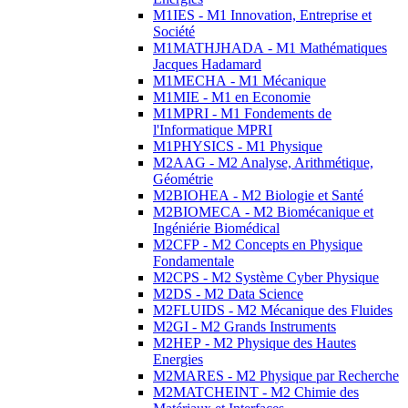
M1IES - M1 Innovation, Entreprise et
Société
M1MATHJHADA - M1 Mathématiques
Jacques Hadamard
M1MECHA - M1 Mécanique
M1MIE - M1 en Economie
M1MPRI - M1 Fondements de
l'Informatique MPRI
M1PHYSICS - M1 Physique
M2AAG - M2 Analyse, Arithmétique,
Géométrie
M2BIOHEA - M2 Biologie et Santé
M2BIOMECA - M2 Biomécanique et
Ingéniérie Biomédical
M2CFP - M2 Concepts en Physique
Fondamentale
M2CPS - M2 Système Cyber Physique
M2DS - M2 Data Science
M2FLUIDS - M2 Mécanique des Fluides
M2GI - M2 Grands Instruments
M2HEP - M2 Physique des Hautes
Energies
M2MARES - M2 Physique par Recherche
M2MATCHEINT - M2 Chimie des