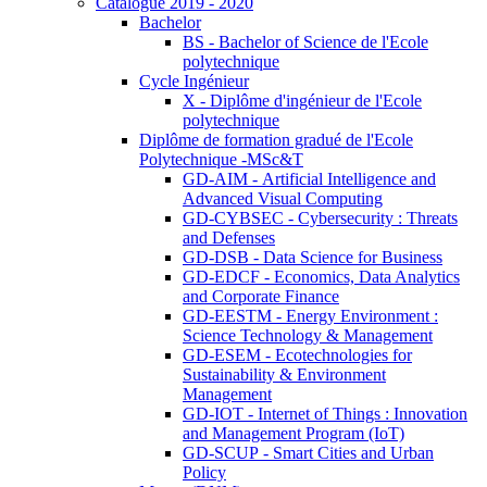
Catalogue 2019 - 2020
Bachelor
BS - Bachelor of Science de l'Ecole
polytechnique
Cycle Ingénieur
X - Diplôme d'ingénieur de l'Ecole
polytechnique
Diplôme de formation gradué de l'Ecole
Polytechnique -MSc&T
GD-AIM - Artificial Intelligence and
Advanced Visual Computing
GD-CYBSEC - Cybersecurity : Threats
and Defenses
GD-DSB - Data Science for Business
GD-EDCF - Economics, Data Analytics
and Corporate Finance
GD-EESTM - Energy Environment :
Science Technology & Management
GD-ESEM - Ecotechnologies for
Sustainability & Environment
Management
GD-IOT - Internet of Things : Innovation
and Management Program (IoT)
GD-SCUP - Smart Cities and Urban
Policy