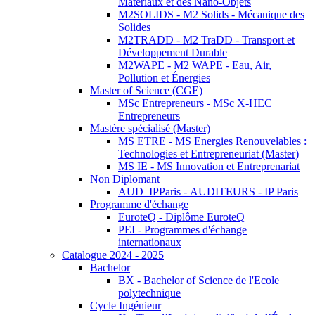
Matériaux et des Nano-Objets
M2SOLIDS - M2 Solids - Mécanique des
Solides
M2TRADD - M2 TraDD - Transport et
Développement Durable
M2WAPE - M2 WAPE - Eau, Air,
Pollution et Énergies
Master of Science (CGE)
MSc Entrepreneurs - MSc X-HEC
Entrepreneurs
Mastère spécialisé (Master)
MS ETRE - MS Energies Renouvelables :
Technologies et Entrepreneuriat (Master)
MS IE - MS Innovation et Entreprenariat
Non Diplomant
AUD_IPParis - AUDITEURS - IP Paris
Programme d'échange
EuroteQ - Diplôme EuroteQ
PEI - Programmes d'échange
internationaux
Catalogue 2024 - 2025
Bachelor
BX - Bachelor of Science de l'Ecole
polytechnique
Cycle Ingénieur