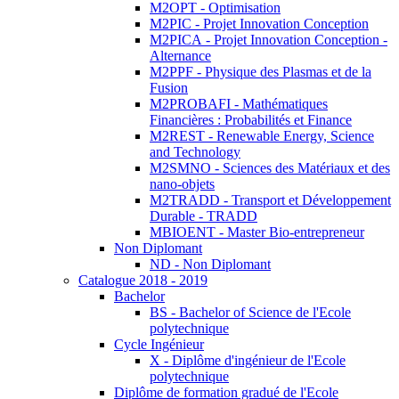
M2OPT - Optimisation
M2PIC - Projet Innovation Conception
M2PICA - Projet Innovation Conception -
Alternance
M2PPF - Physique des Plasmas et de la
Fusion
M2PROBAFI - Mathématiques
Financières : Probabilités et Finance
M2REST - Renewable Energy, Science
and Technology
M2SMNO - Sciences des Matériaux et des
nano-objets
M2TRADD - Transport et Développement
Durable - TRADD
MBIOENT - Master Bio-entrepreneur
Non Diplomant
ND - Non Diplomant
Catalogue 2018 - 2019
Bachelor
BS - Bachelor of Science de l'Ecole
polytechnique
Cycle Ingénieur
X - Diplôme d'ingénieur de l'Ecole
polytechnique
Diplôme de formation gradué de l'Ecole