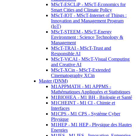
MScT-ESCLiP - MScT-Economics for
Smart Cities and Climate Policy
MScT-IOT - MScT-Internet of Things :
Innovation and Management Program
(IoT)
MScT-STEEM - MScT-Energy
Environment : Science Technology &
Management
MScT-TRAI - MScT-Trust and
Responsible AI
MScT-ViCAI - MScT-Visual Computing
and Creative AI
MScT-XCin - MScT-Extended
Cinematography XCin
Master (DNM)
M1APPMATH - M1 APPMS -
Mathématiques Appliquées et Statistiques
M1BIOHEA - M1 BH - Biologie et Santé
M1CHEINT - M1 CI - Chimie et
Interfaces
M1CPS - M1 CPS - Système Cyber
Physique
M1HEP - M1 HEP - Physique des Hautes
Energies
M1IES - M1 IES - Innovation, Entreprise