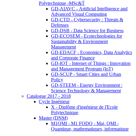
Polytechnique -MSc&T
GD-AIAVC - Artificial Intelligence and
Advanced Visual Computing
GD-CTD - Cybersecurity : Threats &
Defenses
GD-DSB - Data Science for Business
GD-ECOSEM - Ecotechnologies for
Sustainability & Environment
Management
GD-EDACF - Economics, Data Analytics
and Corporate Finance
GD-IOT - Internet of Things : Innovation
and Management Program (IoT)
GD-SCUP - Smart Cities and Urban
Policy
GD-STEEM - Energy Environment :
Science Technology & Management
Catalogue 2017 - 2018
Cycle Ingénieur
X - Diplôme d'ingénieur de l'Ecole
Polytechnique
Master (DNM)
M1QMI - M1 FODQ - Maj. QMI -
Quantique, mathematiques, informatique