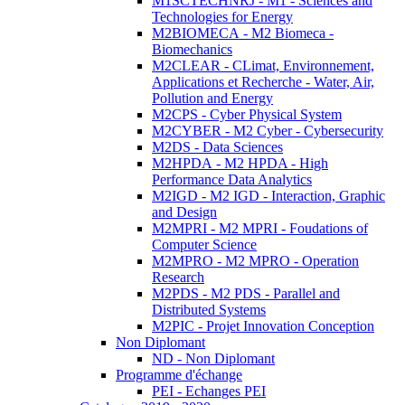
M1SCTECHNRJ - M1 - Sciences and
Technologies for Energy
M2BIOMECA - M2 Biomeca -
Biomechanics
M2CLEAR - CLimat, Environnement,
Applications et Recherche - Water, Air,
Pollution and Energy
M2CPS - Cyber Physical System
M2CYBER - M2 Cyber - Cybersecurity
M2DS - Data Sciences
M2HPDA - M2 HPDA - High
Performance Data Analytics
M2IGD - M2 IGD - Interaction, Graphic
and Design
M2MPRI - M2 MPRI - Foudations of
Computer Science
M2MPRO - M2 MPRO - Operation
Research
M2PDS - M2 PDS - Parallel and
Distributed Systems
M2PIC - Projet Innovation Conception
Non Diplomant
ND - Non Diplomant
Programme d'échange
PEI - Echanges PEI