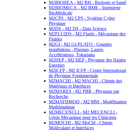
M2BIOHEA - M2 BH - Biologie et Santé
M2BIOMECA - M2 BME - Ingénierie
BioMédicale
M2CPS - M2 CPS - Système Cyber
Physique
M2DS - M2 DS - Data Science
M2FLUIDS - M2 Fluids - Mécanique des
Fluides
M2GI - M2 GI-PLATO - Grandes
installations - Plasmas, Lasers,
Accélérateurs, Tokamaks
M2HEP - M2 HEP - Physique des Hautes
Energies
M2ICFP - M2 ICFP - Centre International
de Physique Fondamentale
M2MACHI - M2 MACHI - Chimie des
Matériaux et Interfaces
M2MARES - M2 PBR - Physique par
Recherche
M2MATHMOD - M2 MM - Modélisation
Mathématique
M2MECENCLI - M2 MECENCLI -
Génie Mécanique pour les Cliniciens
M2MOCHI - M2 MoChI - Chimie
Moléculaire et Interfaces