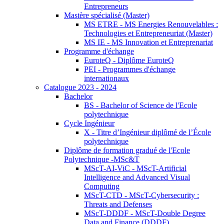
Entrepreneurs
Mastère spécialisé (Master)
MS ETRE - MS Energies Renouvelables :
Technologies et Entrepreneuriat (Master)
MS IE - MS Innovation et Entreprenariat
Programme d'échange
EuroteQ - Diplôme EuroteQ
PEI - Programmes d'échange
internationaux
Catalogue 2023 - 2024
Bachelor
BS - Bachelor of Science de l'Ecole
polytechnique
Cycle Ingénieur
X - Titre d’Ingénieur diplômé de l’École
polytechnique
Diplôme de formation gradué de l'Ecole
Polytechnique -MSc&T
MScT-AI-ViC - MScT-Artificial
Intelligence and Advanced Visual
Computing
MScT-CTD - MScT-Cybersecurity :
Threats and Defenses
MScT-DDDF - MScT-Double Degree
Data and Finance (DDDF)