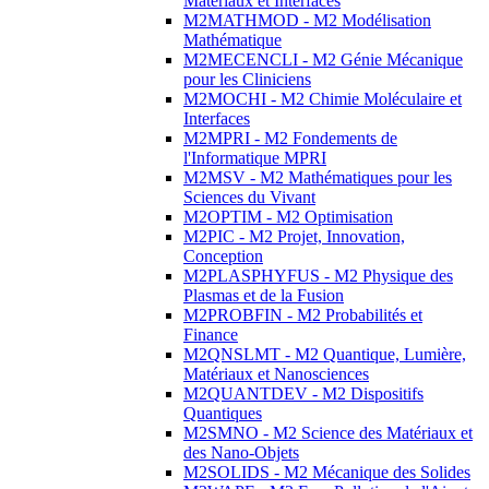
Matériaux et Interfaces
M2MATHMOD - M2 Modélisation
Mathématique
M2MECENCLI - M2 Génie Mécanique
pour les Cliniciens
M2MOCHI - M2 Chimie Moléculaire et
Interfaces
M2MPRI - M2 Fondements de
l'Informatique MPRI
M2MSV - M2 Mathématiques pour les
Sciences du Vivant
M2OPTIM - M2 Optimisation
M2PIC - M2 Projet, Innovation,
Conception
M2PLASPHYFUS - M2 Physique des
Plasmas et de la Fusion
M2PROBFIN - M2 Probabilités et
Finance
M2QNSLMT - M2 Quantique, Lumière,
Matériaux et Nanosciences
M2QUANTDEV - M2 Dispositifs
Quantiques
M2SMNO - M2 Science des Matériaux et
des Nano-Objets
M2SOLIDS - M2 Mécanique des Solides