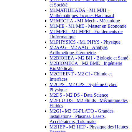
et Société
M1MATHJHADA - M1 MJH -
Mathématiques Jacques Hadamard
M1MECHA - M1 Mech - Mécanique
M1MIE - M1 MiE - Master en Economie
M1MPRI - M1 MPRI - Fondements de
l'Informatique
M1PHYSICS - M1 PHYS - Physique
M2AAG - M2 AAG - Analyse,
Arithmétique, Géométrie
M2BIOHEA - M2 BH - Biologie et Santé
M2BIOMECA - M2 BME - Ingénierie
BioMédicale
M2CHEINT - M2 CI - Chimie et
Interfaces
M2CPS - M2 CPS - Système Cyber
Physique
M2DS - M2 DS - Data Science
M2FLUIDS - M2 Fluids - Mécanique des
Fluides
M2GI - M2 GI-PLATO - Grandes
installations - Plasmas, Lasers,
Accélérateurs, Tokamaks
M2HEP - M2 HEP - Physique des Hautes