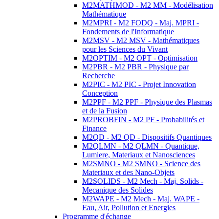
M2MATHMOD - M2 MM - Modélisation
Mathématique
M2MPRI - M2 FODQ - Maj. MPRI -
Fondements de l'Informatique
M2MSV - M2 MSV - Mathématiques
pour les Sciences du Vivant
M2OPTIM - M2 OPT - Optimisation
M2PBR - M2 PBR - Physique par
Recherche
M2PIC - M2 PIC - Projet Innovation
Conception
M2PPF - M2 PPF - Physique des Plasmas
et de la Fusion
M2PROBFIN - M2 PF - Probabilités et
Finance
M2QD - M2 QD - Dispositifs Quantiques
M2QLMN - M2 QLMN - Quantique,
Lumiere, Materiaux et Nanosciences
M2SMNO - M2 SMNO - Science des
Materiaux et des Nano-Objets
M2SOLIDS - M2 Mech - Maj. Solids -
Mecanique des Solides
M2WAPE - M2 Mech - Maj. WAPE -
Eau, Air, Pollution et Energies
Programme d'échange