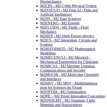
Biomechanics
M2CPS - M2 Cyber Physical System
M2DATAAI - M2 Data AI - Data and
Artificial Intelligence
M2DS - M2 Data Sciences
M2ENERG - M2 Énergie
M2FLUIDS - M2 Fluids - Fluid
Mechanics
M2HEP - M2 High Energy physics
M2ICS - M2 Integration, Circuits and
Systems
M2MATHMOD - M2 Mathematical
Modelling
M2MECENCLI - M2 Mecencli -
Mechanical Engineering for Clinicians
M2MICAS - M2 Machine Learning,
Communications and Security
M2MOCHI - M2 Molecular Chemistry
and Interfaces
M2MSV - M2 MSV - Mathématiques
pour les Sciences du Vivant
M2OPTIM - M2 Optimisation
M2PIC - M2 Projet Innovation Conception
M2QNSLMT - M2 Quantum, Light,
Materials and Nanosciences