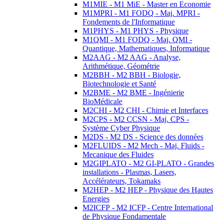
M1MIE - M1 MiE - Master en Economie
M1MPRI - M1 FODQ - Maj. MPRI -
Fondements de l'Informatique
M1PHYS - M1 PHYS - Physique
M1QMI - M1 FODQ - Maj. QMI -
Quantique, Mathematiques, Informatique
M2AAG - M2 AAG - Analyse,
Arithmétique, Géométrie
M2BBH - M2 BBH - Biologie,
Biotechnologie et Santé
M2BME - M2 BME - Ingénierie
BioMédicale
M2CHI - M2 CHI - Chimie et Interfaces
M2CPS - M2 CCSN - Maj. CPS -
Système Cyber Physique
M2DS - M2 DS - Science des données
M2FLUIDS - M2 Mech - Maj. Fluids -
Mecanique des Fluides
M2GIPLATO - M2 GI-PLATO - Grandes
installations - Plasmas, Lasers,
Accélérateurs, Tokamaks
M2HEP - M2 HEP - Physique des Hautes
Energies
M2ICFP - M2 ICFP - Centre International
de Physique Fondamentale