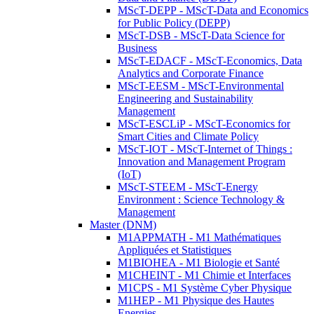
MScT-DEPP - MScT-Data and Economics
for Public Policy (DEPP)
MScT-DSB - MScT-Data Science for
Business
MScT-EDACF - MScT-Economics, Data
Analytics and Corporate Finance
MScT-EESM - MScT-Environmental
Engineering and Sustainability
Management
MScT-ESCLiP - MScT-Economics for
Smart Cities and Climate Policy
MScT-IOT - MScT-Internet of Things :
Innovation and Management Program
(IoT)
MScT-STEEM - MScT-Energy
Environment : Science Technology &
Management
Master (DNM)
M1APPMATH - M1 Mathématiques
Appliquées et Statistiques
M1BIOHEA - M1 Biologie et Santé
M1CHEINT - M1 Chimie et Interfaces
M1CPS - M1 Système Cyber Physique
M1HEP - M1 Physique des Hautes
Energies