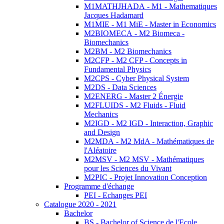
M1MATHJHADA - M1 - Mathematiques
Jacques Hadamard
M1MIE - M1 MiE - Master in Economics
M2BIOMECA - M2 Biomeca -
Biomechanics
M2BM - M2 Biomechanics
M2CFP - M2 CFP - Concepts in
Fundamental Physics
M2CPS - Cyber Physical System
M2DS - Data Sciences
M2ENERG - Master 2 Énergie
M2FLUIDS - M2 Fluids - Fluid
Mechanics
M2IGD - M2 IGD - Interaction, Graphic
and Design
M2MDA - M2 MdA - Mathématiques de
l'Aléatoire
M2MSV - M2 MSV - Mathématiques
pour les Sciences du Vivant
M2PIC - Projet Innovation Conception
Programme d'échange
PEI - Echanges PEI
Catalogue 2020 - 2021
Bachelor
BS - Bachelor of Science de l'Ecole