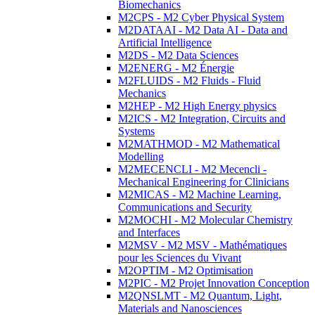
Biomechanics
M2CPS - M2 Cyber Physical System
M2DATAAI - M2 Data AI - Data and
Artificial Intelligence
M2DS - M2 Data Sciences
M2ENERG - M2 Énergie
M2FLUIDS - M2 Fluids - Fluid
Mechanics
M2HEP - M2 High Energy physics
M2ICS - M2 Integration, Circuits and
Systems
M2MATHMOD - M2 Mathematical
Modelling
M2MECENCLI - M2 Mecencli -
Mechanical Engineering for Clinicians
M2MICAS - M2 Machine Learning,
Communications and Security
M2MOCHI - M2 Molecular Chemistry
and Interfaces
M2MSV - M2 MSV - Mathématiques
pour les Sciences du Vivant
M2OPTIM - M2 Optimisation
M2PIC - M2 Projet Innovation Conception
M2QNSLMT - M2 Quantum, Light,
Materials and Nanosciences