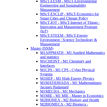
MScT-EESM - MScT-Environmental
Engineering and Sustainability
Management
MScT-ESCLiP - MScT-Economics for
Smart Cities and Climate Policy
MScT-IOT - MScT-Internet of Things :
Innovation and Management Program
(IoT)
MScT-STEEM - MScT-Energy
Environment : Science Technology &
Management
Master (DNM)
M1APPMATH - M1 Applied Mathematics
and statistics
M1CHEINT - M1 Chemistry and
Interfaces
M1CPS - M1 CPS - Cyber Physical
Systems
M1HEP - M1 High Energy Physics
M1MATHJHADA - M1 Mathematiques
Jacques Hadamard
M1MECHA - M1 Mechanics
M1MIE - M1 MIE - Master in Economics
M2BIOHEA - M2 Biology and Health
M2BIOMECA - M2 Biomeca -