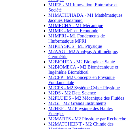
M1IES - M1 Innovation, Entreprise et
Société
M1MATHJHADA - M1 Mathématiques
Jacques Hadamard
M1MECHA - M1 Mécanique
M1MIE - M1 en Economie
M1MPRI - M1 Fondements de
l'Informatique MPRI
M1PHYSICS - M1 Physique
M2AAG - M2 Analyse, Arithmétique,
Géométrie
M2BIOHEA - M2 Biologie et Santé
M2BIOMECA - M2 Biomécanique et
Ingéniérie Biomédical
M2CFP - M2 Concepts en Physique
Fondamentale
M2CPS - M2 Système Cyber Physique
M2DS - M2 Data Science
M2FLUIDS - M2 Mécanique des Fluides
M2GI - M2 Grands Instruments
M2HEP - M2 Physique des Hautes
Energies
M2MARES - M2 Physique par Recherche
M2MATCHEINT - M2 Chimie des