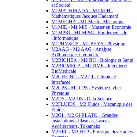
et Société
M1MATHJHADA - M1 MJH -
Mathématiques Jacques Hadamard
M1MECHA - M1 Mech - Mécanique
M1MIE - M1 MiE - Master en Economie
M1MPRI - M1 MPRI - Fondements de
l'Informatique
M1PHYSICS - M1 PHYS - Physique
M2AAG - M2 AAG - Analyse,
Arithmétique, Géométrie
M2BIOHEA - M2 BH - Biologie et Santé
M2BIOMECA - M2 BME - Ingénierie
BioMédicale
M2CHEINT - M2 CI - Chimie et
Interfaces
M2CPS - M2 CPS - Système Cyber
Physique
M2DS - M2 DS - Data Science
M2FLUIDS - M2 Fluids - Mécanique des
Fluides
M2GI - M2 GI-PLATO - Grandes
installations - Plasmas, Lasers,
Accélérateurs, Tokamaks
M2HEP - M2 HEP - Physique des Hautes