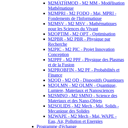
M2MATHMOD - M2 MM - Modélisation
Mathématique
M2MPRI - M2 FODQ - Maj. MPRI -
Fondements de l'Informatique
M2MSV - M2 MSV - Mathématiques
pour les Sciences du Vivant
M2OPTIM - M2 OPT - Optimisation
M2PBR - M2 PBR - Physique par
Recherche
M2PIC - M2 PIC - Projet Innovation
Conception
M2PPF - M2 PPF - Physique des Plasmas
et de la Fusion
M2PROBFIN - M2 PF - Probabilités et
Finance
M2QD - M2 QD - Dispositifs Quantiques
M2QLMN - M2 QLMN - Quantique,
Lumiere, Materiaux et Nanosciences
M2SMNO - M2 SMNO - Science des
Materiaux et des Nano-Objets
M2SOLIDS - M2 Mech - Maj. Solids -
Mecanique des Solides
M2WAPE - M2 Mech - Maj. WAPE -
Eau, Air, Pollution et Energies
Programme d'échange