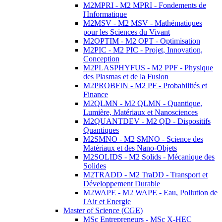
M2MPRI - M2 MPRI - Fondements de
l'Informatique
M2MSV - M2 MSV - Mathématiques
pour les Sciences du Vivant
M2OPTIM - M2 OPT - Optimisation
M2PIC - M2 PIC - Projet, Innovation,
Conception
M2PLASPHYFUS - M2 PPF - Physique
des Plasmas et de la Fusion
M2PROBFIN - M2 PF - Probabilités et
Finance
M2QLMN - M2 QLMN - Quantique,
Lumière, Matériaux et Nanosciences
M2QUANTDEV - M2 QD - Dispositifs
Quantiques
M2SMNO - M2 SMNO - Science des
Matériaux et des Nano-Objets
M2SOLIDS - M2 Solids - Mécanique des
Solides
M2TRADD - M2 TraDD - Transport et
Développement Durable
M2WAPE - M2 WAPE - Eau, Pollution de
l'Air et Energie
Master of Science (CGE)
MSc Entrepreneurs - MSc X-HEC