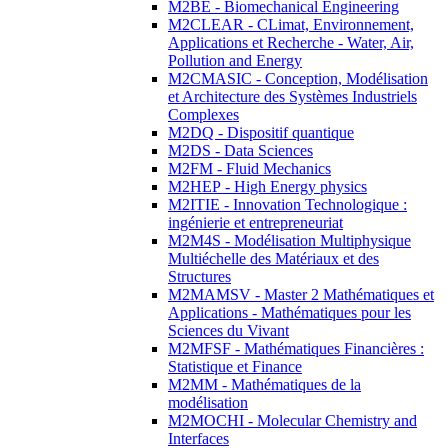
M2BE - Biomechanical Engineering
M2CLEAR - CLimat, Environnement,
Applications et Recherche - Water, Air,
Pollution and Energy
M2CMASIC - Conception, Modélisation
et Architecture des Systèmes Industriels
Complexes
M2DQ - Dispositif quantique
M2DS - Data Sciences
M2FM - Fluid Mechanics
M2HEP - High Energy physics
M2ITIE - Innovation Technologique :
ingénierie et entrepreneuriat
M2M4S - Modélisation Multiphysique
Multiéchelle des Matériaux et des
Structures
M2MAMSV - Master 2 Mathématiques et
Applications - Mathématiques pour les
Sciences du Vivant
M2MFSF - Mathématiques Financières :
Statistique et Finance
M2MM - Mathématiques de la
modélisation
M2MOCHI - Molecular Chemistry and
Interfaces