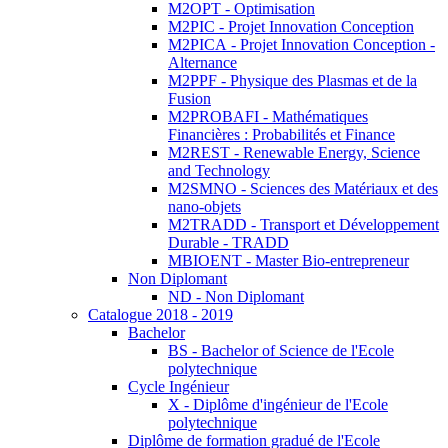
M2OPT - Optimisation
M2PIC - Projet Innovation Conception
M2PICA - Projet Innovation Conception -
Alternance
M2PPF - Physique des Plasmas et de la
Fusion
M2PROBAFI - Mathématiques
Financières : Probabilités et Finance
M2REST - Renewable Energy, Science
and Technology
M2SMNO - Sciences des Matériaux et des
nano-objets
M2TRADD - Transport et Développement
Durable - TRADD
MBIOENT - Master Bio-entrepreneur
Non Diplomant
ND - Non Diplomant
Catalogue 2018 - 2019
Bachelor
BS - Bachelor of Science de l'Ecole
polytechnique
Cycle Ingénieur
X - Diplôme d'ingénieur de l'Ecole
polytechnique
Diplôme de formation gradué de l'Ecole