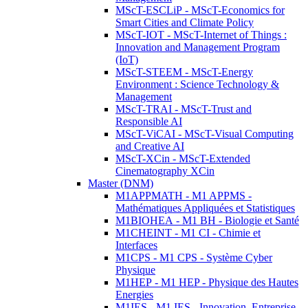
MScT-ESCLiP - MScT-Economics for
Smart Cities and Climate Policy
MScT-IOT - MScT-Internet of Things :
Innovation and Management Program
(IoT)
MScT-STEEM - MScT-Energy
Environment : Science Technology &
Management
MScT-TRAI - MScT-Trust and
Responsible AI
MScT-ViCAI - MScT-Visual Computing
and Creative AI
MScT-XCin - MScT-Extended
Cinematography XCin
Master (DNM)
M1APPMATH - M1 APPMS -
Mathématiques Appliquées et Statistiques
M1BIOHEA - M1 BH - Biologie et Santé
M1CHEINT - M1 CI - Chimie et
Interfaces
M1CPS - M1 CPS - Système Cyber
Physique
M1HEP - M1 HEP - Physique des Hautes
Energies
M1IES - M1 IES - Innovation, Entreprise