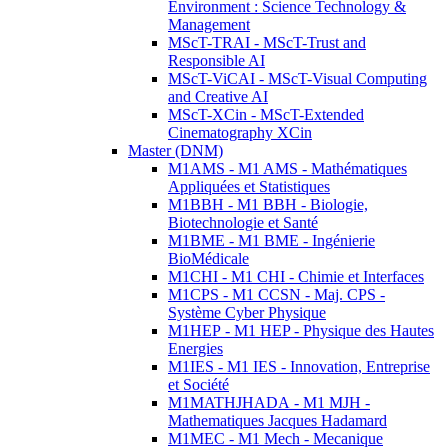
Environment : Science Technology &
Management
MScT-TRAI - MScT-Trust and
Responsible AI
MScT-ViCAI - MScT-Visual Computing
and Creative AI
MScT-XCin - MScT-Extended
Cinematography XCin
Master (DNM)
M1AMS - M1 AMS - Mathématiques
Appliquées et Statistiques
M1BBH - M1 BBH - Biologie,
Biotechnologie et Santé
M1BME - M1 BME - Ingénierie
BioMédicale
M1CHI - M1 CHI - Chimie et Interfaces
M1CPS - M1 CCSN - Maj. CPS -
Système Cyber Physique
M1HEP - M1 HEP - Physique des Hautes
Energies
M1IES - M1 IES - Innovation, Entreprise
et Société
M1MATHJHADA - M1 MJH -
Mathematiques Jacques Hadamard
M1MEC - M1 Mech - Mecanique