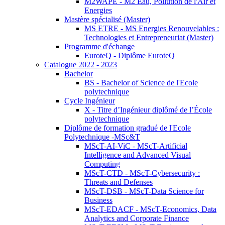
M2WAPE - M2 Eau, Pollution de l'Air et
Energies
Mastère spécialisé (Master)
MS ETRE - MS Energies Renouvelables :
Technologies et Entrepreneuriat (Master)
Programme d'échange
EuroteQ - Diplôme EuroteQ
Catalogue 2022 - 2023
Bachelor
BS - Bachelor of Science de l'Ecole
polytechnique
Cycle Ingénieur
X - Titre d’Ingénieur diplômé de l’École
polytechnique
Diplôme de formation gradué de l'Ecole
Polytechnique -MSc&T
MScT-AI-ViC - MScT-Artificial
Intelligence and Advanced Visual
Computing
MScT-CTD - MScT-Cybersecurity :
Threats and Defenses
MScT-DSB - MScT-Data Science for
Business
MScT-EDACF - MScT-Economics, Data
Analytics and Corporate Finance