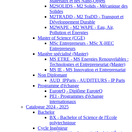
Matériaux et des Nano-Objets
M2SOLIDS - M2 Solids - Mécanique des
Solides
M2TRADD - M2 TraDD - Transport et
Développement Durable
M2WAPE - M2 WAPE - Eau, Air,
Pollution et Énergies
Master of Science (CGE)
MSc Entrepreneurs - MSc X-HEC
Entrepreneurs
Mastère spécialisé (Master)
MS ETRE - MS Energies Renouvelables :
Technologies et Entrepreneuriat (Master)
MS IE - MS Innovation et Entreprenariat
Non Diplomant
AUD_IPParis - AUDITEURS - IP Paris
Programme d'échange
EuroteQ - Diplôme EuroteQ
PEI - Programmes d'échange
internationaux
Catalogue 2024 - 2025
Bachelor
BX - Bachelor of Science de l'Ecole
polytechnique
Cycle Ingénieur