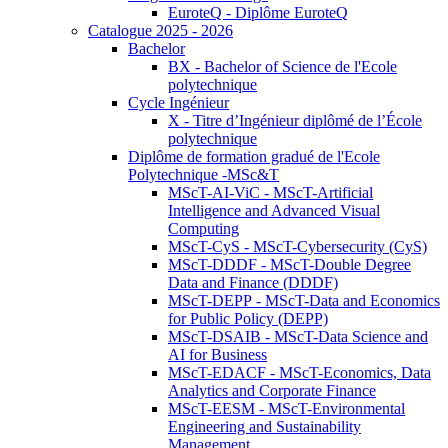
EuroteQ - Diplôme EuroteQ
Catalogue 2025 - 2026
Bachelor
BX - Bachelor of Science de l'Ecole
polytechnique
Cycle Ingénieur
X - Titre d’Ingénieur diplômé de l’École
polytechnique
Diplôme de formation gradué de l'Ecole
Polytechnique -MSc&T
MScT-AI-ViC - MScT-Artificial
Intelligence and Advanced Visual
Computing
MScT-CyS - MScT-Cybersecurity (CyS)
MScT-DDDF - MScT-Double Degree
Data and Finance (DDDF)
MScT-DEPP - MScT-Data and Economics
for Public Policy (DEPP)
MScT-DSAIB - MScT-Data Science and
AI for Business
MScT-EDACF - MScT-Economics, Data
Analytics and Corporate Finance
MScT-EESM - MScT-Environmental
Engineering and Sustainability
Management