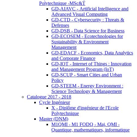
Polytechnique -MSc&T
GD-AIAVC - Artificial Intelligence and
Advanced Visual Computing
GD-CTD - Cybersecurity : Threats &
Defenses
GD-DSB - Data Science for Business
GD-ECOSEM - Ecotechnologies for
Sustainability & Environment
Management
GD-EDACF - Economics, Data Analytics
and Corporate Finance
GD-IOT - Internet of Things : Innovation
and Management Program (IoT)
GD-SCUP - Smart Cities and Urban
Policy
GD-STEEM - Energy Environment :
Science Technology & Management
Catalogue 2017 - 2018
Cycle Ingénieur
X - Diplôme d'ingénieur de l'Ecole
Polytechnique
Master (DNM)
M1QMI - M1 FODQ - Maj. QMI -
Quantique, mathematiques, informatique