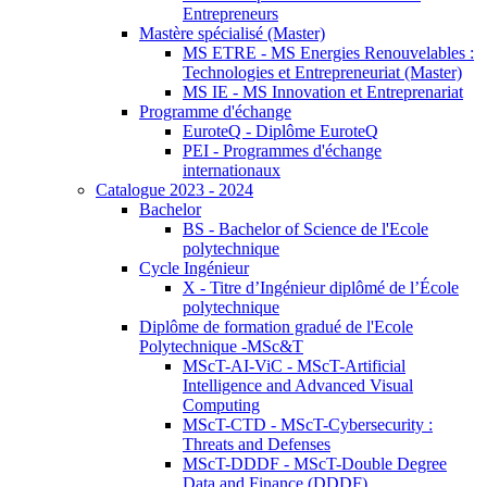
Entrepreneurs
Mastère spécialisé (Master)
MS ETRE - MS Energies Renouvelables :
Technologies et Entrepreneuriat (Master)
MS IE - MS Innovation et Entreprenariat
Programme d'échange
EuroteQ - Diplôme EuroteQ
PEI - Programmes d'échange
internationaux
Catalogue 2023 - 2024
Bachelor
BS - Bachelor of Science de l'Ecole
polytechnique
Cycle Ingénieur
X - Titre d’Ingénieur diplômé de l’École
polytechnique
Diplôme de formation gradué de l'Ecole
Polytechnique -MSc&T
MScT-AI-ViC - MScT-Artificial
Intelligence and Advanced Visual
Computing
MScT-CTD - MScT-Cybersecurity :
Threats and Defenses
MScT-DDDF - MScT-Double Degree
Data and Finance (DDDF)