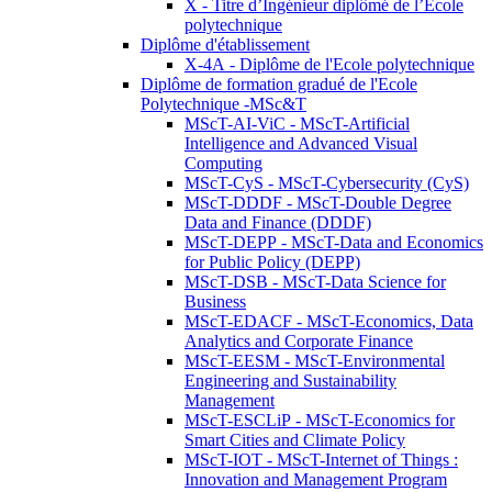
X - Titre d’Ingénieur diplômé de l’École
polytechnique
Diplôme d'établissement
X-4A - Diplôme de l'Ecole polytechnique
Diplôme de formation gradué de l'Ecole
Polytechnique -MSc&T
MScT-AI-ViC - MScT-Artificial
Intelligence and Advanced Visual
Computing
MScT-CyS - MScT-Cybersecurity (CyS)
MScT-DDDF - MScT-Double Degree
Data and Finance (DDDF)
MScT-DEPP - MScT-Data and Economics
for Public Policy (DEPP)
MScT-DSB - MScT-Data Science for
Business
MScT-EDACF - MScT-Economics, Data
Analytics and Corporate Finance
MScT-EESM - MScT-Environmental
Engineering and Sustainability
Management
MScT-ESCLiP - MScT-Economics for
Smart Cities and Climate Policy
MScT-IOT - MScT-Internet of Things :
Innovation and Management Program