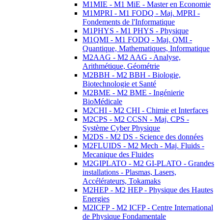
M1MIE - M1 MiE - Master en Economie
M1MPRI - M1 FODQ - Maj. MPRI -
Fondements de l'Informatique
M1PHYS - M1 PHYS - Physique
M1QMI - M1 FODQ - Maj. QMI -
Quantique, Mathematiques, Informatique
M2AAG - M2 AAG - Analyse,
Arithmétique, Géométrie
M2BBH - M2 BBH - Biologie,
Biotechnologie et Santé
M2BME - M2 BME - Ingénierie
BioMédicale
M2CHI - M2 CHI - Chimie et Interfaces
M2CPS - M2 CCSN - Maj. CPS -
Système Cyber Physique
M2DS - M2 DS - Science des données
M2FLUIDS - M2 Mech - Maj. Fluids -
Mecanique des Fluides
M2GIPLATO - M2 GI-PLATO - Grandes
installations - Plasmas, Lasers,
Accélérateurs, Tokamaks
M2HEP - M2 HEP - Physique des Hautes
Energies
M2ICFP - M2 ICFP - Centre International
de Physique Fondamentale