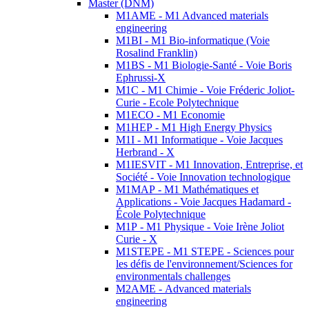
Master (DNM)
M1AME - M1 Advanced materials
engineering
M1BI - M1 Bio-informatique (Voie
Rosalind Franklin)
M1BS - M1 Biologie-Santé - Voie Boris
Ephrussi-X
M1C - M1 Chimie - Voie Fréderic Joliot-
Curie - Ecole Polytechnique
M1ECO - M1 Economie
M1HEP - M1 High Energy Physics
M1I - M1 Informatique - Voie Jacques
Herbrand - X
M1IESVIT - M1 Innovation, Entreprise, et
Société - Voie Innovation technologique
M1MAP - M1 Mathématiques et
Applications - Voie Jacques Hadamard -
École Polytechnique
M1P - M1 Physique - Voie Irène Joliot
Curie - X
M1STEPE - M1 STEPE - Sciences pour
les défis de l'environnement/Sciences for
environmentals challenges
M2AME - Advanced materials
engineering