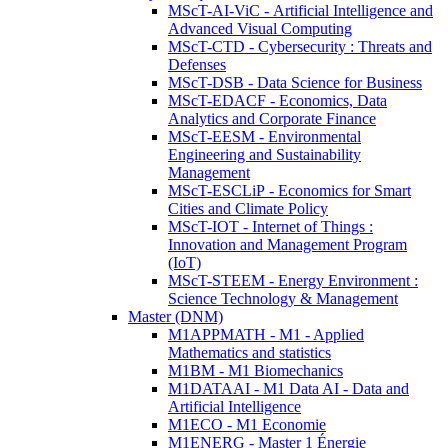
MScT-AI-ViC - Artificial Intelligence and
Advanced Visual Computing
MScT-CTD - Cybersecurity : Threats and
Defenses
MScT-DSB - Data Science for Business
MScT-EDACF - Economics, Data
Analytics and Corporate Finance
MScT-EESM - Environmental
Engineering and Sustainability
Management
MScT-ESCLiP - Economics for Smart
Cities and Climate Policy
MScT-IOT - Internet of Things :
Innovation and Management Program
(IoT)
MScT-STEEM - Energy Environment :
Science Technology & Management
Master (DNM)
M1APPMATH - M1 - Applied
Mathematics and statistics
M1BM - M1 Biomechanics
M1DATAAI - M1 Data AI - Data and
Artificial Intelligence
M1ECO - M1 Economie
M1ENERG - Master 1 Énergie