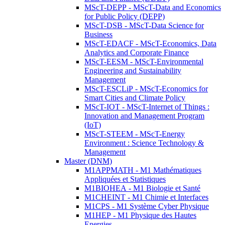
MScT-DEPP - MScT-Data and Economics
for Public Policy (DEPP)
MScT-DSB - MScT-Data Science for
Business
MScT-EDACF - MScT-Economics, Data
Analytics and Corporate Finance
MScT-EESM - MScT-Environmental
Engineering and Sustainability
Management
MScT-ESCLiP - MScT-Economics for
Smart Cities and Climate Policy
MScT-IOT - MScT-Internet of Things :
Innovation and Management Program
(IoT)
MScT-STEEM - MScT-Energy
Environment : Science Technology &
Management
Master (DNM)
M1APPMATH - M1 Mathématiques
Appliquées et Statistiques
M1BIOHEA - M1 Biologie et Santé
M1CHEINT - M1 Chimie et Interfaces
M1CPS - M1 Système Cyber Physique
M1HEP - M1 Physique des Hautes
Energies