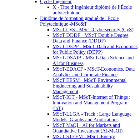
Cycle Ingénieur
X - Titre d’Ingénieur diplômé de l’École
polytechnique
Diplôme de formation gradué de l'Ecole
Polytechnique -MSc&T
MScT-CyS - MScT-Cybersecurity (CyS)
MScT-DDDF - MScT-Double Degree
Data and Finance (DDDF)
MScT-DEPP - MScT-Data and Economics
for Public Policy (DEPP)
MScT-DSAIB - MScT-Data Science and
AI for Business
MScT-EDACF - MScT-Economics, Data
Analytics and Corporate Finance
MScT-EESM - MScT-Environmental
Engineering and Sustainability
Management
MScT-IOT - MScT-Internet of Things :
Innovation and Management Program
(IoT)
MScT-LLGA - Track : Large Language
Models, Graphs and Applications
MScT-MaQI - AI for Markets and
Quantitative Investment (AI-MaQI)
MScT-STEEM - MScT-Energy