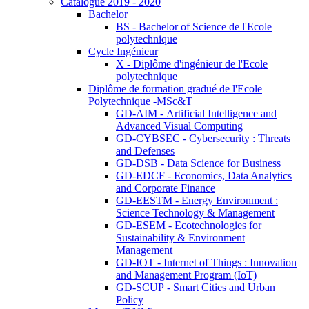
Catalogue 2019 - 2020
Bachelor
BS - Bachelor of Science de l'Ecole
polytechnique
Cycle Ingénieur
X - Diplôme d'ingénieur de l'Ecole
polytechnique
Diplôme de formation gradué de l'Ecole
Polytechnique -MSc&T
GD-AIM - Artificial Intelligence and
Advanced Visual Computing
GD-CYBSEC - Cybersecurity : Threats
and Defenses
GD-DSB - Data Science for Business
GD-EDCF - Economics, Data Analytics
and Corporate Finance
GD-EESTM - Energy Environment :
Science Technology & Management
GD-ESEM - Ecotechnologies for
Sustainability & Environment
Management
GD-IOT - Internet of Things : Innovation
and Management Program (IoT)
GD-SCUP - Smart Cities and Urban
Policy