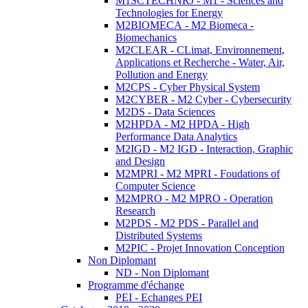
M1SCTECHNRJ - M1 - Sciences and
Technologies for Energy
M2BIOMECA - M2 Biomeca -
Biomechanics
M2CLEAR - CLimat, Environnement,
Applications et Recherche - Water, Air,
Pollution and Energy
M2CPS - Cyber Physical System
M2CYBER - M2 Cyber - Cybersecurity
M2DS - Data Sciences
M2HPDA - M2 HPDA - High
Performance Data Analytics
M2IGD - M2 IGD - Interaction, Graphic
and Design
M2MPRI - M2 MPRI - Foudations of
Computer Science
M2MPRO - M2 MPRO - Operation
Research
M2PDS - M2 PDS - Parallel and
Distributed Systems
M2PIC - Projet Innovation Conception
Non Diplomant
ND - Non Diplomant
Programme d'échange
PEI - Echanges PEI