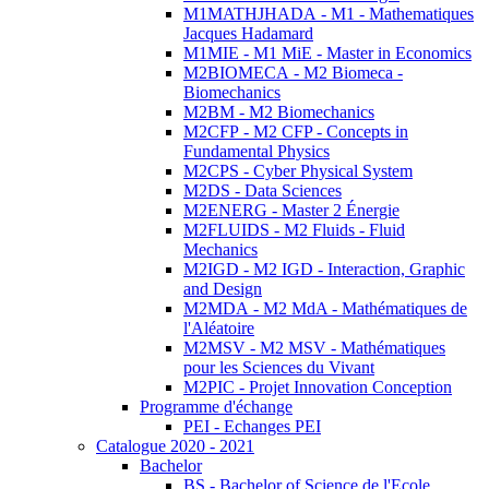
M1MATHJHADA - M1 - Mathematiques
Jacques Hadamard
M1MIE - M1 MiE - Master in Economics
M2BIOMECA - M2 Biomeca -
Biomechanics
M2BM - M2 Biomechanics
M2CFP - M2 CFP - Concepts in
Fundamental Physics
M2CPS - Cyber Physical System
M2DS - Data Sciences
M2ENERG - Master 2 Énergie
M2FLUIDS - M2 Fluids - Fluid
Mechanics
M2IGD - M2 IGD - Interaction, Graphic
and Design
M2MDA - M2 MdA - Mathématiques de
l'Aléatoire
M2MSV - M2 MSV - Mathématiques
pour les Sciences du Vivant
M2PIC - Projet Innovation Conception
Programme d'échange
PEI - Echanges PEI
Catalogue 2020 - 2021
Bachelor
BS - Bachelor of Science de l'Ecole