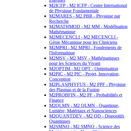
Energies
M2ICFP - M2 ICFP - Centre International
de Physique Fondamentale
M2MARES - M2 PBR - Physique par
Recherche
M2MATHMOD - M2 MM - Modélisation
Mathématique
M2MECENCLI - M2 MECENCLI -
Génie Mécanique pour les Cliniciens
M2MPRI - M2 MPRI - Fondements de
l'Informatique
M2MSV - M2 MSV - Mathématiques
pour les Sciences du Vivant
M2OPTIM - M2 OPT - Optimisation
M2PIC - M2 PIC - Projet, Innovation,
Conception
M2PLASPHYFUS - M2 PPF - Physique
des Plasmas et de la Fusion
M2PROBFIN - M2 PF - Probabilités et
Finance
M2QLMN - M2 QLMN - Quantique,
Lumière, Matériaux et Nanosciences
M2QUANTDEV - M2 QD - Dispositifs
Quantiques
M2SMNO - M2 SMNO - Science des