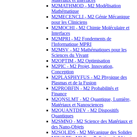
Matériaux et Interfaces
M2MATHMOD - M2 Modélisation
Mathématique
M2MECENCLI - M2 Génie Mécanique
pour les Cliniciens
M2MOCHI - M2 Chimie Moléculaire et
Interfaces
M2MPRI - M2 Fondements de
l'Informatique MPRI
M2MSV - M2 Mathématiques pour les
Sciences du Vivant
M2OPTIM - M2 Optimisation
M2PIC - M2 Projet, Innovation,
Conception
M2PLASPHYFUS - M2 Physique des
Plasmas et de la Fusion
M2PROBFIN - M2 Probabilités et
Finance
M2QNSLMT - M2 Quantique, Lumière,
Matériaux et Nanosciences
M2QUANTDEV - M2 Dispositifs
Quantiques
M2SMNO - M2 Science des Matériaux et
des Nano-Objets
M2SOLIDS - M2 Mécanique des Solides