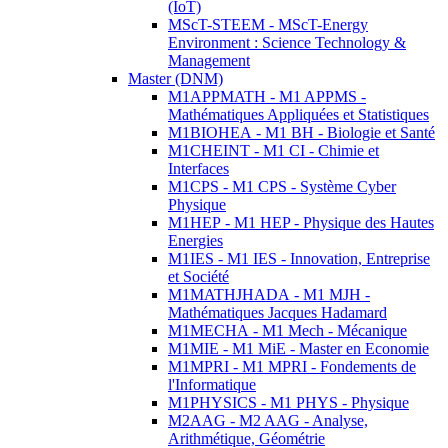
(IoT)
MScT-STEEM - MScT-Energy
Environment : Science Technology &
Management
Master (DNM)
M1APPMATH - M1 APPMS -
Mathématiques Appliquées et Statistiques
M1BIOHEA - M1 BH - Biologie et Santé
M1CHEINT - M1 CI - Chimie et
Interfaces
M1CPS - M1 CPS - Système Cyber
Physique
M1HEP - M1 HEP - Physique des Hautes
Energies
M1IES - M1 IES - Innovation, Entreprise
et Société
M1MATHJHADA - M1 MJH -
Mathématiques Jacques Hadamard
M1MECHA - M1 Mech - Mécanique
M1MIE - M1 MiE - Master en Economie
M1MPRI - M1 MPRI - Fondements de
l'Informatique
M1PHYSICS - M1 PHYS - Physique
M2AAG - M2 AAG - Analyse,
Arithmétique, Géométrie