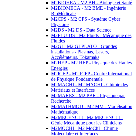
M2BIOHEA - M2 BH - Biologie et Santé
M2BIOMECA - M2 BME - Ingénierie
BioMédicale
M2CPS - M2 CPS - Système Cyber
Physique
M2DS - M2 DS - Data Science
M2FLUIDS - M2 Fluids - Mécanique des
Fluides
M2GI - M2 GI-PLATO - Grandes
installations - Plasmas, Lasers,
Accélérateurs, Tokamaks
M2HEP - M2 HEP - Physique des Hautes
Energies
M2ICFP - M2 ICFP - Centre International
de Physique Fondamentale
M2MACHI - M2 MACHI - Chimie des
Matériaux et Interfaces
M2MARES - M2 PBR - Physique par
Recherche
M2MATHMOD - M2 MM - Modélisation
Mathématique
M2MECENCLI - M2 MECENCLI -
Génie Mécanique pour les Cliniciens
M2MOCHI - M2 MoChI - Chimie
Moléculaire et Interfaces