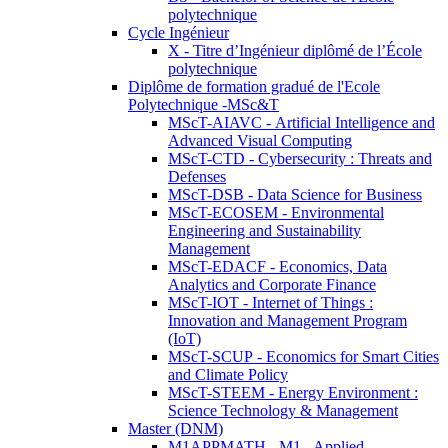
polytechnique
Cycle Ingénieur
X - Titre d’Ingénieur diplômé de l’École
polytechnique
Diplôme de formation gradué de l'Ecole
Polytechnique -MSc&T
MScT-AIAVC - Artificial Intelligence and
Advanced Visual Computing
MScT-CTD - Cybersecurity : Threats and
Defenses
MScT-DSB - Data Science for Business
MScT-ECOSEM - Environmental
Engineering and Sustainability
Management
MScT-EDACF - Economics, Data
Analytics and Corporate Finance
MScT-IOT - Internet of Things :
Innovation and Management Program
(IoT)
MScT-SCUP - Economics for Smart Cities
and Climate Policy
MScT-STEEM - Energy Environment :
Science Technology & Management
Master (DNM)
M1APPMATH - M1 - Applied