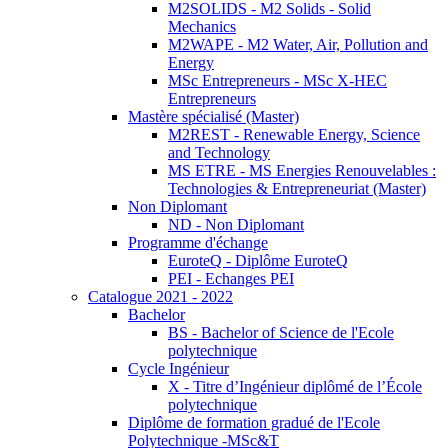
M2SOLIDS - M2 Solids - Solid
Mechanics
M2WAPE - M2 Water, Air, Pollution and
Energy
MSc Entrepreneurs - MSc X-HEC
Entrepreneurs
Mastère spécialisé (Master)
M2REST - Renewable Energy, Science
and Technology
MS ETRE - MS Energies Renouvelables :
Technologies & Entrepreneuriat (Master)
Non Diplomant
ND - Non Diplomant
Programme d'échange
EuroteQ - Diplôme EuroteQ
PEI - Echanges PEI
Catalogue 2021 - 2022
Bachelor
BS - Bachelor of Science de l'Ecole
polytechnique
Cycle Ingénieur
X - Titre d’Ingénieur diplômé de l’École
polytechnique
Diplôme de formation gradué de l'Ecole
Polytechnique -MSc&T