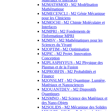
Matériaux et Interfaces
M2MATHMOD - M2 Modélisation
Mathématique
M2MECENCLI - M2 Génie Mécanique
pour les Cliniciens
M2MOCHI - M2 Chimie Moléculaire et
Interfaces
M2MPRI - M2 Fondements de
l'Informatique MPRI
M2MSV - M2 Mathématiques pour les
Sciences du Vivant
M2OPTIM - M2 Optimisation
M2PIC - M2 Projet, Innovation,
Conception
M2PLASPHYFUS - M2 Physique des
Plasmas et de la Fusion
M2PROBFIN - M2 Probabilités et
Finance
M2QNSLMT - M2 Quantique, Lumière,
Matériaux et Nanosciences
M2QUANTDEV - M2 Dispositifs
Quantiques
M2SMNO - M2 Science des Matériaux et
des Nano-Objets
M2SOLIDS - M2 Mécanique des Solides