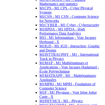
Mathematics and statistics
M1CPS - M1 CPS - Cyber Physical
Systems
M1CSN - M1 CSN - Computer Science
for Networks
M1CYBER - M1 Cyber - Cybersecurity
M1HPDA - M1 HPDA - High
Performance Data Analytics
M1I - M1 Informatique - Voie Jacques
Herbrand - X
M1IGD - M1 IGD - Interaction, Graphic
and Design
M1INTTRACPHY - M1 - International
Track in Physics
M1MAP - M1 Mathématiques et
Applications - Voie Jacques Hadamard -
École Polytechnique
M1MATHAPP - M1 - Mathématiques
Appliquées
M1MPRI - M1 MPRI - Foudations of
Computer Science
M1P - M1 Physique - Voie Irène Joliot
Curie - X
M1PHYSICS - M1 - Physics