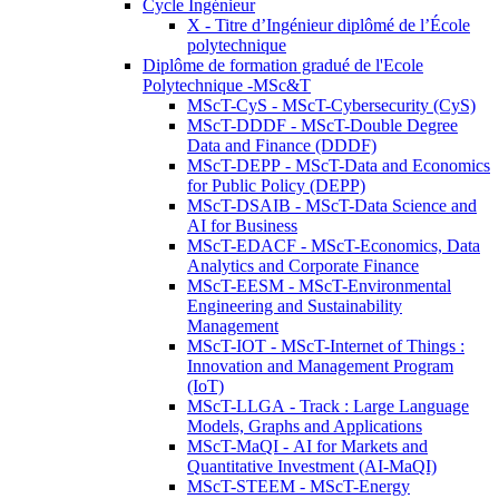
Cycle Ingénieur
X - Titre d’Ingénieur diplômé de l’École
polytechnique
Diplôme de formation gradué de l'Ecole
Polytechnique -MSc&T
MScT-CyS - MScT-Cybersecurity (CyS)
MScT-DDDF - MScT-Double Degree
Data and Finance (DDDF)
MScT-DEPP - MScT-Data and Economics
for Public Policy (DEPP)
MScT-DSAIB - MScT-Data Science and
AI for Business
MScT-EDACF - MScT-Economics, Data
Analytics and Corporate Finance
MScT-EESM - MScT-Environmental
Engineering and Sustainability
Management
MScT-IOT - MScT-Internet of Things :
Innovation and Management Program
(IoT)
MScT-LLGA - Track : Large Language
Models, Graphs and Applications
MScT-MaQI - AI for Markets and
Quantitative Investment (AI-MaQI)
MScT-STEEM - MScT-Energy