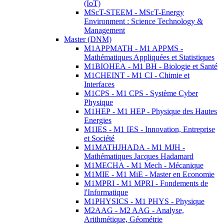
(IoT)
MScT-STEEM - MScT-Energy
Environment : Science Technology &
Management
Master (DNM)
M1APPMATH - M1 APPMS -
Mathématiques Appliquées et Statistiques
M1BIOHEA - M1 BH - Biologie et Santé
M1CHEINT - M1 CI - Chimie et
Interfaces
M1CPS - M1 CPS - Système Cyber
Physique
M1HEP - M1 HEP - Physique des Hautes
Energies
M1IES - M1 IES - Innovation, Entreprise
et Société
M1MATHJHADA - M1 MJH -
Mathématiques Jacques Hadamard
M1MECHA - M1 Mech - Mécanique
M1MIE - M1 MiE - Master en Economie
M1MPRI - M1 MPRI - Fondements de
l'Informatique
M1PHYSICS - M1 PHYS - Physique
M2AAG - M2 AAG - Analyse,
Arithmétique, Géométrie