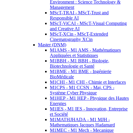
Environment : Science Technology &
Management
MScT-TRAI - MScT-Trust and
Responsible AI
MScT-ViCAI - MScT-Visual Computing
and Creative AI
MScT-XCin - MScT-Extended
Cinematography XCin
Master (DNM)
M1AMS - M1 AMS - Mathématiques
Appliquées et Statistiques
M1BBH - M1 BBH - Biologie,
Biotechnologie et Santé
M1BME - M1 BME - Ingénierie
BioMédicale
M1CHI - M1 CHI - Chimie et Interfaces
M1CPS - M1 CCSN - Maj. CPS -
Système Cyber Physique
M1HEP - M1 HEP - Physique des Hautes
Energies
M1IES - M1 IES - Innovation, Entreprise
et Société
M1MATHJHADA - M1 MJH -
Mathematiques Jacques Hadamard
M1MEC - M1 Mech - Mecanique