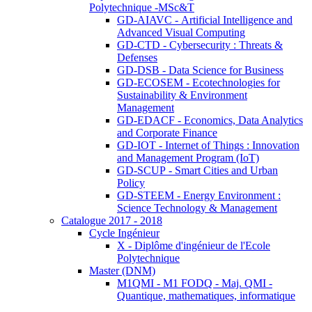
Polytechnique -MSc&T
GD-AIAVC - Artificial Intelligence and
Advanced Visual Computing
GD-CTD - Cybersecurity : Threats &
Defenses
GD-DSB - Data Science for Business
GD-ECOSEM - Ecotechnologies for
Sustainability & Environment
Management
GD-EDACF - Economics, Data Analytics
and Corporate Finance
GD-IOT - Internet of Things : Innovation
and Management Program (IoT)
GD-SCUP - Smart Cities and Urban
Policy
GD-STEEM - Energy Environment :
Science Technology & Management
Catalogue 2017 - 2018
Cycle Ingénieur
X - Diplôme d'ingénieur de l'Ecole
Polytechnique
Master (DNM)
M1QMI - M1 FODQ - Maj. QMI -
Quantique, mathematiques, informatique