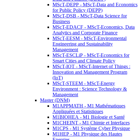
MScT-DEPP - MScT-Data and Economics
for Public Policy (DEPP)
MScT-DSB - MScT-Data Science for
Business
MScT-EDACF - MScT-Economics, Data
Analytics and Corporate Finance
MScT-EESM - MScT-Environmental
Engineering and Sustainability
Management
MScT-ESCLiP - MScT-Economics for
Smart Cities and Climate Policy
MScT-IOT - MScT-Internet of Things :
Innovation and Management Program
(IoT)
MScT-STEEM - MScT-Energy
Environment : Science Technology &
Management
Master (DNM)
M1APPMATH - M1 Mathématiques
Appliquées et Statistiques
M1BIOHEA - M1 Biologie et Santé
M1CHEINT - M1 Chimie et Interfaces
M1CPS - M1 Système Cyber Physique
M1HEP - M1 Physique des Hautes
Energies