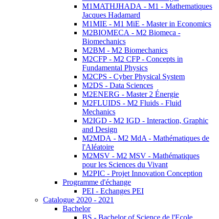
M1MATHJHADA - M1 - Mathematiques
Jacques Hadamard
M1MIE - M1 MiE - Master in Economics
M2BIOMECA - M2 Biomeca -
Biomechanics
M2BM - M2 Biomechanics
M2CFP - M2 CFP - Concepts in
Fundamental Physics
M2CPS - Cyber Physical System
M2DS - Data Sciences
M2ENERG - Master 2 Énergie
M2FLUIDS - M2 Fluids - Fluid
Mechanics
M2IGD - M2 IGD - Interaction, Graphic
and Design
M2MDA - M2 MdA - Mathématiques de
l'Aléatoire
M2MSV - M2 MSV - Mathématiques
pour les Sciences du Vivant
M2PIC - Projet Innovation Conception
Programme d'échange
PEI - Echanges PEI
Catalogue 2020 - 2021
Bachelor
BS - Bachelor of Science de l'Ecole