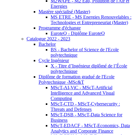
M2WAPE - M2 Eau, Pollution de l'Air et
Energies
Mastère spécialisé (Master)
MS ETRE - MS Energies Renouvelables :
Technologies et Entrepreneuriat (Master)
Programme d'échange
EuroteQ - Diplôme EuroteQ
Catalogue 2022 - 2023
Bachelor
BS - Bachelor of Science de l'Ecole
polytechnique
Cycle Ingénieur
X - Titre d’Ingénieur diplômé de l’École
polytechnique
Diplôme de formation gradué de l'Ecole
Polytechnique -MSc&T
MScT-AI-ViC - MScT-Artificial
Intelligence and Advanced Visual
Computing
MScT-CTD - MScT-Cybersecurity :
Threats and Defenses
MScT-DSB - MScT-Data Science for
Business
MScT-EDACF - MScT-Economics, Data
Analytics and Corporate Finance