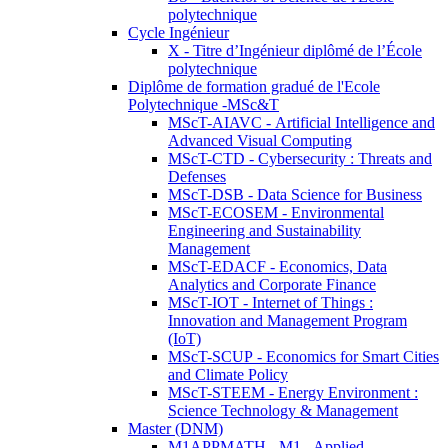
polytechnique
Cycle Ingénieur
X - Titre d’Ingénieur diplômé de l’École
polytechnique
Diplôme de formation gradué de l'Ecole
Polytechnique -MSc&T
MScT-AIAVC - Artificial Intelligence and
Advanced Visual Computing
MScT-CTD - Cybersecurity : Threats and
Defenses
MScT-DSB - Data Science for Business
MScT-ECOSEM - Environmental
Engineering and Sustainability
Management
MScT-EDACF - Economics, Data
Analytics and Corporate Finance
MScT-IOT - Internet of Things :
Innovation and Management Program
(IoT)
MScT-SCUP - Economics for Smart Cities
and Climate Policy
MScT-STEEM - Energy Environment :
Science Technology & Management
Master (DNM)
M1APPMATH - M1 - Applied