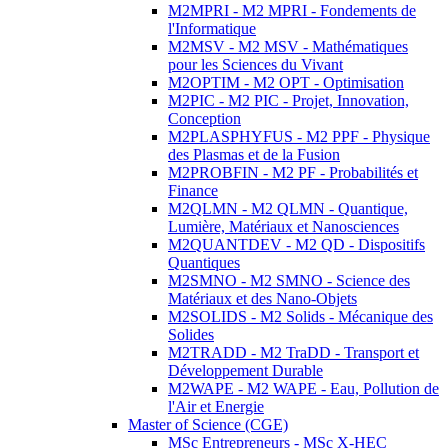
M2MPRI - M2 MPRI - Fondements de
l'Informatique
M2MSV - M2 MSV - Mathématiques
pour les Sciences du Vivant
M2OPTIM - M2 OPT - Optimisation
M2PIC - M2 PIC - Projet, Innovation,
Conception
M2PLASPHYFUS - M2 PPF - Physique
des Plasmas et de la Fusion
M2PROBFIN - M2 PF - Probabilités et
Finance
M2QLMN - M2 QLMN - Quantique,
Lumière, Matériaux et Nanosciences
M2QUANTDEV - M2 QD - Dispositifs
Quantiques
M2SMNO - M2 SMNO - Science des
Matériaux et des Nano-Objets
M2SOLIDS - M2 Solids - Mécanique des
Solides
M2TRADD - M2 TraDD - Transport et
Développement Durable
M2WAPE - M2 WAPE - Eau, Pollution de
l'Air et Energie
Master of Science (CGE)
MSc Entrepreneurs - MSc X-HEC