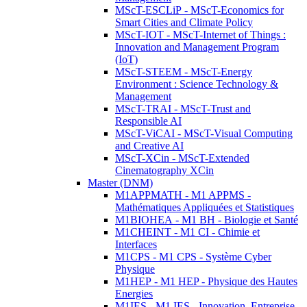
MScT-ESCLiP - MScT-Economics for
Smart Cities and Climate Policy
MScT-IOT - MScT-Internet of Things :
Innovation and Management Program
(IoT)
MScT-STEEM - MScT-Energy
Environment : Science Technology &
Management
MScT-TRAI - MScT-Trust and
Responsible AI
MScT-ViCAI - MScT-Visual Computing
and Creative AI
MScT-XCin - MScT-Extended
Cinematography XCin
Master (DNM)
M1APPMATH - M1 APPMS -
Mathématiques Appliquées et Statistiques
M1BIOHEA - M1 BH - Biologie et Santé
M1CHEINT - M1 CI - Chimie et
Interfaces
M1CPS - M1 CPS - Système Cyber
Physique
M1HEP - M1 HEP - Physique des Hautes
Energies
M1IES - M1 IES - Innovation, Entreprise