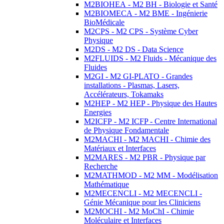
M2BIOHEA - M2 BH - Biologie et Santé
M2BIOMECA - M2 BME - Ingénierie
BioMédicale
M2CPS - M2 CPS - Système Cyber
Physique
M2DS - M2 DS - Data Science
M2FLUIDS - M2 Fluids - Mécanique des
Fluides
M2GI - M2 GI-PLATO - Grandes
installations - Plasmas, Lasers,
Accélérateurs, Tokamaks
M2HEP - M2 HEP - Physique des Hautes
Energies
M2ICFP - M2 ICFP - Centre International
de Physique Fondamentale
M2MACHI - M2 MACHI - Chimie des
Matériaux et Interfaces
M2MARES - M2 PBR - Physique par
Recherche
M2MATHMOD - M2 MM - Modélisation
Mathématique
M2MECENCLI - M2 MECENCLI -
Génie Mécanique pour les Cliniciens
M2MOCHI - M2 MoChI - Chimie
Moléculaire et Interfaces