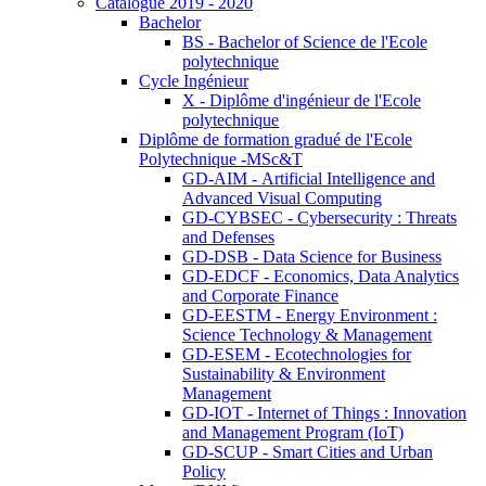
Catalogue 2019 - 2020
Bachelor
BS - Bachelor of Science de l'Ecole
polytechnique
Cycle Ingénieur
X - Diplôme d'ingénieur de l'Ecole
polytechnique
Diplôme de formation gradué de l'Ecole
Polytechnique -MSc&T
GD-AIM - Artificial Intelligence and
Advanced Visual Computing
GD-CYBSEC - Cybersecurity : Threats
and Defenses
GD-DSB - Data Science for Business
GD-EDCF - Economics, Data Analytics
and Corporate Finance
GD-EESTM - Energy Environment :
Science Technology & Management
GD-ESEM - Ecotechnologies for
Sustainability & Environment
Management
GD-IOT - Internet of Things : Innovation
and Management Program (IoT)
GD-SCUP - Smart Cities and Urban
Policy