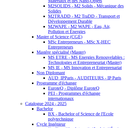
Matériaux et des Nano-Objets
M2SOLIDS - M2 Solids - Mécanique des
Solides
M2TRADD - M2 TraDD - Transport et
Développement Durable
M2WAPE - M2 WAPE - Eau, Air,
Pollution et Énergies
Master of Science (CGE)
MSc Entrepreneurs - MSc X-HEC
Entrepreneurs
Mastère spécialisé (Master)
MS ETRE - MS Energies Renouvelables :
Technologies et Entrepreneuriat (Master)
MS IE - MS Innovation et Entreprenariat
Non Diplomant
AUD_IPParis - AUDITEURS - IP Paris
Programme d'échange
EuroteQ - Diplôme EuroteQ
PEI - Programmes d'échange
internationaux
Catalogue 2024 - 2025
Bachelor
BX - Bachelor of Science de l'Ecole
polytechnique
Cycle Ingénieur