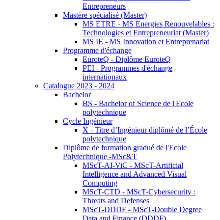
Entrepreneurs
Mastère spécialisé (Master)
MS ETRE - MS Energies Renouvelables :
Technologies et Entrepreneuriat (Master)
MS IE - MS Innovation et Entreprenariat
Programme d'échange
EuroteQ - Diplôme EuroteQ
PEI - Programmes d'échange
internationaux
Catalogue 2023 - 2024
Bachelor
BS - Bachelor of Science de l'Ecole
polytechnique
Cycle Ingénieur
X - Titre d’Ingénieur diplômé de l’École
polytechnique
Diplôme de formation gradué de l'Ecole
Polytechnique -MSc&T
MScT-AI-ViC - MScT-Artificial
Intelligence and Advanced Visual
Computing
MScT-CTD - MScT-Cybersecurity :
Threats and Defenses
MScT-DDDF - MScT-Double Degree
Data and Finance (DDDF)