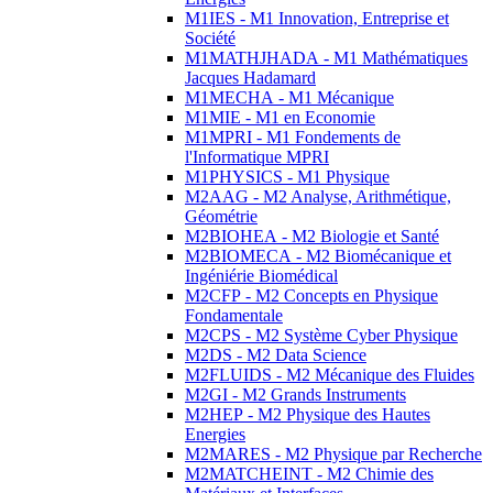
M1IES - M1 Innovation, Entreprise et
Société
M1MATHJHADA - M1 Mathématiques
Jacques Hadamard
M1MECHA - M1 Mécanique
M1MIE - M1 en Economie
M1MPRI - M1 Fondements de
l'Informatique MPRI
M1PHYSICS - M1 Physique
M2AAG - M2 Analyse, Arithmétique,
Géométrie
M2BIOHEA - M2 Biologie et Santé
M2BIOMECA - M2 Biomécanique et
Ingéniérie Biomédical
M2CFP - M2 Concepts en Physique
Fondamentale
M2CPS - M2 Système Cyber Physique
M2DS - M2 Data Science
M2FLUIDS - M2 Mécanique des Fluides
M2GI - M2 Grands Instruments
M2HEP - M2 Physique des Hautes
Energies
M2MARES - M2 Physique par Recherche
M2MATCHEINT - M2 Chimie des