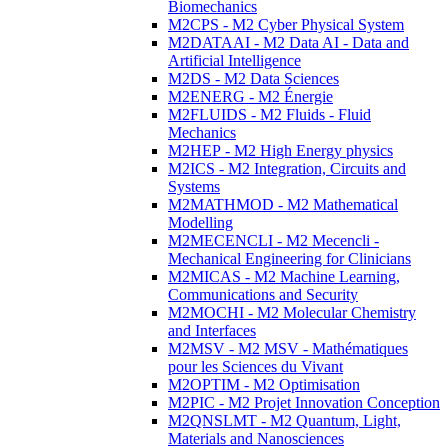
Biomechanics
M2CPS - M2 Cyber Physical System
M2DATAAI - M2 Data AI - Data and
Artificial Intelligence
M2DS - M2 Data Sciences
M2ENERG - M2 Énergie
M2FLUIDS - M2 Fluids - Fluid
Mechanics
M2HEP - M2 High Energy physics
M2ICS - M2 Integration, Circuits and
Systems
M2MATHMOD - M2 Mathematical
Modelling
M2MECENCLI - M2 Mecencli -
Mechanical Engineering for Clinicians
M2MICAS - M2 Machine Learning,
Communications and Security
M2MOCHI - M2 Molecular Chemistry
and Interfaces
M2MSV - M2 MSV - Mathématiques
pour les Sciences du Vivant
M2OPTIM - M2 Optimisation
M2PIC - M2 Projet Innovation Conception
M2QNSLMT - M2 Quantum, Light,
Materials and Nanosciences