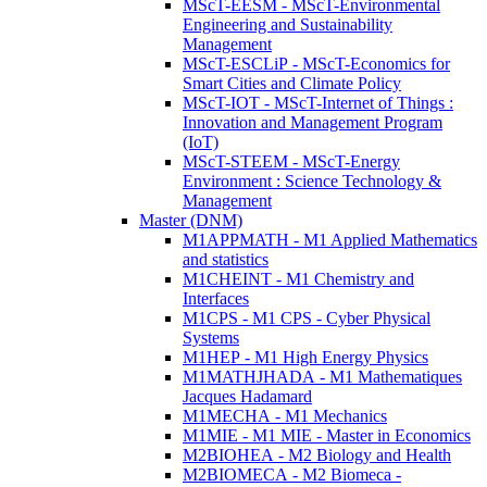
MScT-EESM - MScT-Environmental
Engineering and Sustainability
Management
MScT-ESCLiP - MScT-Economics for
Smart Cities and Climate Policy
MScT-IOT - MScT-Internet of Things :
Innovation and Management Program
(IoT)
MScT-STEEM - MScT-Energy
Environment : Science Technology &
Management
Master (DNM)
M1APPMATH - M1 Applied Mathematics
and statistics
M1CHEINT - M1 Chemistry and
Interfaces
M1CPS - M1 CPS - Cyber Physical
Systems
M1HEP - M1 High Energy Physics
M1MATHJHADA - M1 Mathematiques
Jacques Hadamard
M1MECHA - M1 Mechanics
M1MIE - M1 MIE - Master in Economics
M2BIOHEA - M2 Biology and Health
M2BIOMECA - M2 Biomeca -