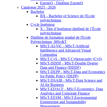
EuroteQ - Diplôme EuroteQ
Catalogue 2025 - 2026
Bachelor
BX - Bachelor of Science de l'Ecole
polytechnique
Cycle Ingénieur
X - Titre d’Ingénieur diplômé de l’École
polytechnique
Diplôme de formation gradué de l'Ecole
Polytechnique -MSc&T
MScT-AI-ViC - MScT-Artificial
Intelligence and Advanced Visual
Computing
MScT-CyS - MScT-Cybersecurity (CyS)
MScT-DDDF - MScT-Double Degree
Data and Finance (DDDF)
MScT-DEPP - MScT-Data and Economics
for Public Policy (DEPP)
MScT-DSAIB - MScT-Data Science and
AI for Business
MScT-EDACF - MScT-Economics, Data
Analytics and Corporate Finance
MScT-EESM - MScT-Environmental
Engineering and Sustainability
Management