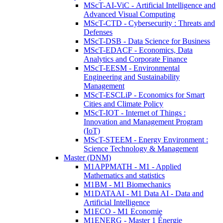
MScT-AI-ViC - Artificial Intelligence and
Advanced Visual Computing
MScT-CTD - Cybersecurity : Threats and
Defenses
MScT-DSB - Data Science for Business
MScT-EDACF - Economics, Data
Analytics and Corporate Finance
MScT-EESM - Environmental
Engineering and Sustainability
Management
MScT-ESCLiP - Economics for Smart
Cities and Climate Policy
MScT-IOT - Internet of Things :
Innovation and Management Program
(IoT)
MScT-STEEM - Energy Environment :
Science Technology & Management
Master (DNM)
M1APPMATH - M1 - Applied
Mathematics and statistics
M1BM - M1 Biomechanics
M1DATAAI - M1 Data AI - Data and
Artificial Intelligence
M1ECO - M1 Economie
M1ENERG - Master 1 Énergie