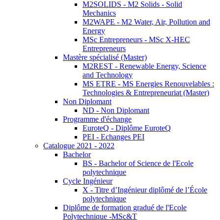
M2SOLIDS - M2 Solids - Solid
Mechanics
M2WAPE - M2 Water, Air, Pollution and
Energy
MSc Entrepreneurs - MSc X-HEC
Entrepreneurs
Mastère spécialisé (Master)
M2REST - Renewable Energy, Science
and Technology
MS ETRE - MS Energies Renouvelables :
Technologies & Entrepreneuriat (Master)
Non Diplomant
ND - Non Diplomant
Programme d'échange
EuroteQ - Diplôme EuroteQ
PEI - Echanges PEI
Catalogue 2021 - 2022
Bachelor
BS - Bachelor of Science de l'Ecole
polytechnique
Cycle Ingénieur
X - Titre d’Ingénieur diplômé de l’École
polytechnique
Diplôme de formation gradué de l'Ecole
Polytechnique -MSc&T