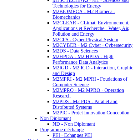
M1SCTECHNRJ - M1 - Sciences and
Technologies for Energy
M2BIOMECA - M2 Biomeca -
Biomechanics
M2CLEAR - CLimat, Environnement,
Applications et Recherche - Water, Air,
Pollution and Energy
M2CPS - Cyber Physical System
M2CYBER - M2 Cyber - Cybersecurity
M2DS - Data Sciences
M2HPDA - M2 HPDA - High
Performance Data Analytics
M2IGD - M2 IGD - Interaction, Graphic
and Design
M2MPRI - M2 MPRI - Foudations of
Computer Science
M2MPRO - M2 MPRO - Operation
Research
M2PDS - M2 PDS - Parallel and
Distributed Systems
M2PIC - Projet Innovation Conception
Non Diplomant
ND - Non Diplomant
Programme d'échange
PEI - Echanges PEI