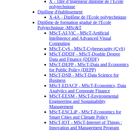
X - Titre d’Ingénieur diplômé de l’École
polytechnique
Diplôme d'établissement
X-4A - Diplôme de l'Ecole polytechnique
Diplôme de formation gradué de l'Ecole
Polytechnique -MSc&T
MScT-AI-ViC - MScT-Artificial
Intelligence and Advanced Visual
Computing
MScT-CyS - MScT-Cybersecurity (CyS)
MScT-DDDF - MScT-Double Degree
Data and Finance (DDDF)
MScT-DEPP - MScT-Data and Economics
for Public Policy (DEPP)
MScT-DSB - MScT-Data Science for
Business
MScT-EDACF - MScT-Economics, Data
Analytics and Corporate Finance
MScT-EESM - MScT-Environmental
Engineering and Sustainability
Management
MScT-ESCLiP - MScT-Economics for
Smart Cities and Climate Policy
MScT-IOT - MScT-Internet of Things :
Innovation and Management Program