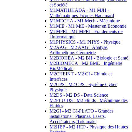
et Société
M1MATHJHADA - M1 MJH -
Mathématiques Jacques Hadamard
M1MECHA - M1 Mech - Mécanique
M1MIE - M1 MiE - Master en Economie
M1MPRI - M1 MPRI - Fondements de
l'Informatique
M1PHYSICS - M1 PHYS - Physique
M2AAG - M2 AAG - Analyse,
Arithmétique, Géométrie
M2BIOHEA - M2 BH - Biologie et Santé
M2BIOMECA - M2 BME - Ingénierie
BioMédicale
M2CHEINT - M2 CI - Chimie et
Interfaces
M2CPS - M2 CPS - Système Cyber
Physique
M2DS - M2 DS - Data Science
M2FLUIDS - M2 Fluids - Mécanique des
Fluides
M2GI - M2 GI-PLATO - Grandes
installations - Plasmas, Lasers,
Accélérateurs, Tokamaks
M2HEP - M2 HEP - Physique des Hautes