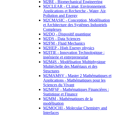
M2BE - Biomechanical Engineering
M2CLEAR - CLimat, Environnement,
Applications et Recherche - Water, Air,
Pollution and Energy
M2CMASIC - Conception, Modélisation
et Architecture des Systèmes Industriels
Complexes
M2DQ - Dispositif quantique
M2DS - Data Sciences
M2FM - Fluid Mechanics
M2HEP - High Energy physics
M2ITIE - Innovation Technologique :
ingénierie et entrepreneuriat
M2M4S - Modélisation Multiphysique
Multiéchelle des Matériaux et des
Structures
M2MAMSV - Master 2 Mathématiques et
Applications - Mathématiques pour les
Sciences du Vivant
M2MFSF - Mathématiques Financières :
Statistique et Finance
M2MM - Mathématiques de la
modélisation
M2MOCHI - Molecular Chemistry and
Interfaces