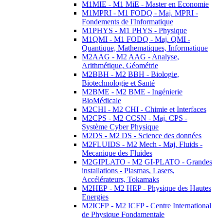
M1MIE - M1 MiE - Master en Economie
M1MPRI - M1 FODQ - Maj. MPRI -
Fondements de l'Informatique
M1PHYS - M1 PHYS - Physique
M1QMI - M1 FODQ - Maj. QMI -
Quantique, Mathematiques, Informatique
M2AAG - M2 AAG - Analyse,
Arithmétique, Géométrie
M2BBH - M2 BBH - Biologie,
Biotechnologie et Santé
M2BME - M2 BME - Ingénierie
BioMédicale
M2CHI - M2 CHI - Chimie et Interfaces
M2CPS - M2 CCSN - Maj. CPS -
Système Cyber Physique
M2DS - M2 DS - Science des données
M2FLUIDS - M2 Mech - Maj. Fluids -
Mecanique des Fluides
M2GIPLATO - M2 GI-PLATO - Grandes
installations - Plasmas, Lasers,
Accélérateurs, Tokamaks
M2HEP - M2 HEP - Physique des Hautes
Energies
M2ICFP - M2 ICFP - Centre International
de Physique Fondamentale