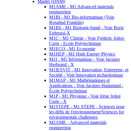
Master (DNM)
M1AME - M1 Advanced materials
engineering
M1BI - M1 Bio-informatique (Voie
Rosalind Franklin)
M1BS - M1 Biologie-Santé - Voie Boris
Ephrussi-X
M1C - M1 Chimie - Voie Fréderic Joliot-
Curie - Ecole Polytechnique
M1ECO - M1 Economie
M1HEP - M1 High Energy Physics
M1I - M1 Informatique - Voie Jacques
Herbrand - X
M1IESVIT - M1 Innovation, Entreprise, et
Société - Voie Innovation technologique
M1MAP - M1 Mathématiques et
Applications - Voie Jacques Hadamard -
École Polytechnique
M1P - M1 Physique - Voie Irène Joliot
Curie - X
M1STEPE - M1 STEPE - Sciences pour
les défis de l'environnement/Sciences for
environmentals challenges
M2AME - Advanced materials
engineering