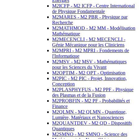
Energies
M2ICFP - M2 ICFP - Centre International
de Physique Fondamentale
M2MARES - M2 PBR - Physique par
Recherche
M2MATHMOD - M2 MM - Modélisation
Mathématique
M2MECENCLI - M2 MECENCLI -
Génie Mécanique pour les Cliniciens
M2MPRI - M2 MPRI - Fondements de
l'Informatique
M2MSV - M2 MSV - Mathématiques
pour les Sciences du Vivant
M2OPTIM - M2 OPT - Optimisation
M2PIC - M2 PIC - Projet, Innovation,
Conception
M2PLASPHYFUS - M2 PPF - Physique
des Plasmas et de la Fusion
M2PROBFIN - M2 PF - Probabilités et
Finance
M2QLMN - M2 QLMN - Quantique,
Lumière, Matériaux et Nanosciences
M2QUANTDEV - M2 QD - Dispositifs
Quantiques
M2SMNO - M2 SMNO - Science des