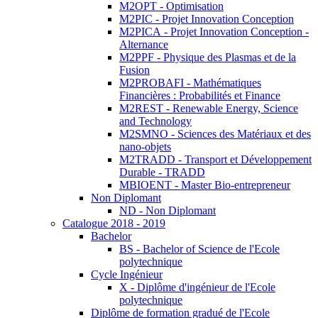
M2OPT - Optimisation
M2PIC - Projet Innovation Conception
M2PICA - Projet Innovation Conception -
Alternance
M2PPF - Physique des Plasmas et de la
Fusion
M2PROBAFI - Mathématiques
Financières : Probabilités et Finance
M2REST - Renewable Energy, Science
and Technology
M2SMNO - Sciences des Matériaux et des
nano-objets
M2TRADD - Transport et Développement
Durable - TRADD
MBIOENT - Master Bio-entrepreneur
Non Diplomant
ND - Non Diplomant
Catalogue 2018 - 2019
Bachelor
BS - Bachelor of Science de l'Ecole
polytechnique
Cycle Ingénieur
X - Diplôme d'ingénieur de l'Ecole
polytechnique
Diplôme de formation gradué de l'Ecole