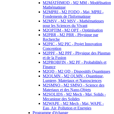
M2MATHMOD - M2 MM - Modélisation
Mathématique
M2MPRI - M2 FODQ - Maj. MPRI -
Fondements de l'Informatique
M2MSV - M2 MSV - Mathématiques
pour les Sciences du Vivant
M2OPTIM - M2 OPT - Optimisation
M2PBR - M2 PBR - Physique par
Recherche
M2PIC - M2 PIC - Projet Innovation
Conception
M2PPF - M2 PPF - Physique des Plasmas
et de la Fusion
M2PROBFIN - M2 PF - Probabilités et
Finance
M2QD - M2 QD - Dispositifs Quantiques
M2QLMN - M2 QLMN - Quantique,
Lumiere, Materiaux et Nanosciences
M2SMNO - M2 SMNO - Science des
Materiaux et des Nano-Objets
M2SOLIDS - M2 Mech - Maj. Solids -
Mecanique des Solides
M2WAPE - M2 Mech - Maj. WAPE -
Eau, Air, Pollution et Energies
Programme d'échange