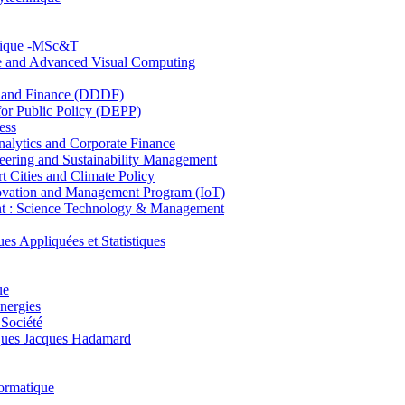
hnique -MSc&T
ce and Advanced Visual Computing
and Finance (DDDF)
r Public Policy (DEPP)
ess
ytics and Corporate Finance
ring and Sustainability Management
Cities and Climate Policy
ovation and Management Program (IoT)
: Science Technology & Management
ppliquées et Statistiques
ue
nergies
 Société
es Jacques Hadamard
ormatique