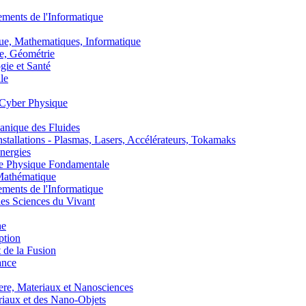
nts de l'Informatique
, Mathematiques, Informatique
, Géométrie
ie et Santé
le
Cyber Physique
nique des Fluides
lations - Plasmas, Lasers, Accélérateurs, Tokamaks
nergies
de Physique Fondamentale
athématique
nts de l'Informatique
s Sciences du Vivant
he
ption
 de la Fusion
ance
, Materiaux et Nanosciences
aux et des Nano-Objets