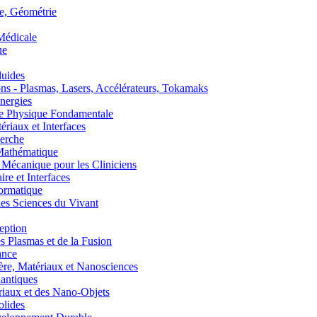
, Géométrie
édicale
ue
uides
s - Plasmas, Lasers, Accélérateurs, Tokamaks
nergies
de Physique Fondamentale
aux et Interfaces
erche
athématique
anique pour les Cliniciens
 et Interfaces
ormatique
s Sciences du Vivant
eption
lasmas et de la Fusion
ance
, Matériaux et Nanosciences
ntiques
aux et des Nano-Objets
lides