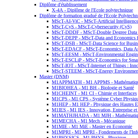
Diplôme d'établissement
X-4A - Diplôme de l'Ecole polytechnique
Diplôme de formation gradué de l'Ecole Polytec
MScT-AI-ViC - MScT-Artificial Intelligen
MScT-CyS - MScT-Cybersecurity (CyS)
MScT-DDDF - MScT-Double Degree Data 
MScT-DEPP - MScT-Data and Economics fo
MScT-DSB - MScT-Data Science for Busin
MScT-EDACF - MScT-Economics, Data Anal
MScT-EESM - MScT-Environmental Enginee
MScT-ESCLiP - MScT-Economics for Smart 
MScT-IOT - MScT-Internet of Things : Inn
MScT-STEEM - MScT-Energy Environment 
Master (DNM)
M1APPMATH - M1 APPMS - Mathématiques A
M1BIOHEA - M1 BH - Biologie et Santé
M1CHEINT - M1 CI - Chimie et Interfaces
M1CPS - M1 CPS - Système Cyber Physiq
M1HEP - M1 HEP - Physique des Hautes E
M1IES - M1 IES - Innovation, Entreprise et
M1MATHJHADA - M1 MJH - Mathématiqu
M1MECHA - M1 Mech - Mécanique
M1MIE - M1 MiE - Master en Economie
M1MPRI - M1 MPRI - Fondements de l'Inf
M1PHYSICS - M1 PHYS - Physique