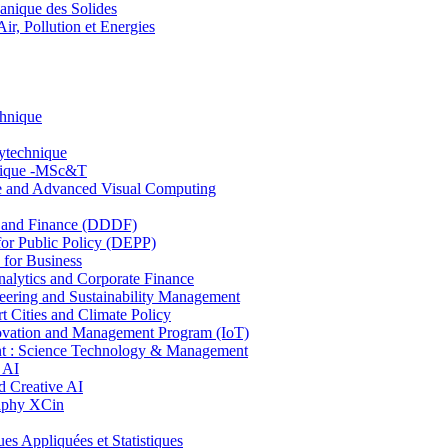
nique des Solides
, Pollution et Energies
chnique
lytechnique
hnique -MSc&T
ce and Advanced Visual Computing
and Finance (DDDF)
r Public Policy (DEPP)
for Business
ytics and Corporate Finance
ring and Sustainability Management
Cities and Climate Policy
ovation and Management Program (IoT)
: Science Technology & Management
 AI
 Creative AI
aphy XCin
ppliquées et Statistiques