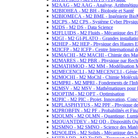
M2AAG - M2 AAG - Analyse, Arithmétique
M2BIOHEA - M2 BH - Biologie et Santé
M2BIOMECA - M2 BME - Ingénierie BioM
M2CPS - M2 CPS - Système Cyber Physiq
M2DS - M2 DS - Data Science
M2FLUIDS - M2 Fluids - Mécanique des Fl
M2GI - M2 GI-PLATO - Grandes installation
M2HEP - M2 HEP - Physique des Hautes E
M2ICFP - M2 ICFP - Centre International 
M2MACHI - M2 MACHI - Chimie des Matéri
M2MARES - M2 PBR - Physique par Rech
M2MATHMOD - M2 MM - Modélisation M
M2MECENCLI - M2 MECENCLI - Génie Méc
M2MOCHI - M2 MoChI - Chimie Moléculaire
M2MPRI - M2 MPRI - Fondements de l'Inf
M2MSV - M2 MSV - Mathématiques pour le
M2OPTIM - M2 OPT - Optimisation
M2PIC - M2 PIC - Projet, Innovation, Conc
M2PLASPHYFUS - M2 PPF - Physique des P
M2PROBFIN - M2 PF - Probabilités et Fin
M2QLMN - M2 QLMN - Quantique, Lumière
M2QUANTDEV - M2 QD - Dispositifs Qua
M2SMNO - M2 SMNO - Science des Matéri
M2SOLIDS - M2 Solids - Mécanique des So