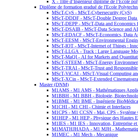
X - Titre d’Ingénieur diplômé de l’École po
Diplôme de formation gradué de l'Ecole Polytec
MScT-CyS - MScT-Cybersecurity (CyS)
MScT-DDDF - MScT-Double Degree Data 
MScT-DEPP - MScT-Data and Economics fo
MScT-DSAIB - MScT-Data Science and AI 
MScT-EDACF - MScT-Economics, Data Anal
MScT-EESM - MScT-Environmental Enginee
MScT-IOT - MScT-Internet of Things : Inn
MScT-LLGA - Track : Large Language Mode
MScT-MaQI - AI for Markets and Quantitat
MScT-STEEM - MScT-Energy Environment 
MScT-TRAI - MScT-Trust and Responsible
MScT-ViCAI - MScT-Visual Computing and
MScT-XCin - MScT-Extended Cinematogr
Master (DNM)
M1AMS - M1 AMS - Mathématiques Appliqué
M1BBH - M1 BBH - Biologie, Biotechnolog
M1BME - M1 BME - Ingénierie BioMédica
M1CHI - M1 CHI - Chimie et Interfaces
M1CPS - M1 CCSN - Maj. CPS - Système 
M1HEP - M1 HEP - Physique des Hautes E
M1IES - M1 IES - Innovation, Entreprise et
M1MATHJHADA - M1 MJH - Mathematiqu
M1MEC - M1 Mech - Mecanique