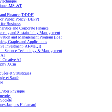
lytechnique
hnique -MSc&T
and Finance (DDDF)
r Public Policy (DEPP)
for Business
ytics and Corporate Finance
ring and Sustainability Management
ovation and Management Program (IoT)
ls, Graphs and Applications
ive Investment (AI-MaQI)
: Science Technology & Management
 AI
 Creative AI
aphy XCin
es et Statistiques
ie et Santé
le
Cyber Physique
nergies
 Société
es Jacques Hadamard