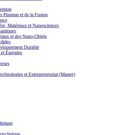
eption
lasmas et de la Fusion
ance
, Matériaux et Nanosciences
ntiques
aux et des Nano-Objets
lides
eloppement Durable
et Énergies
neurs
hnologies et Entrepreneuriat (Master)
chnique
lytechnique