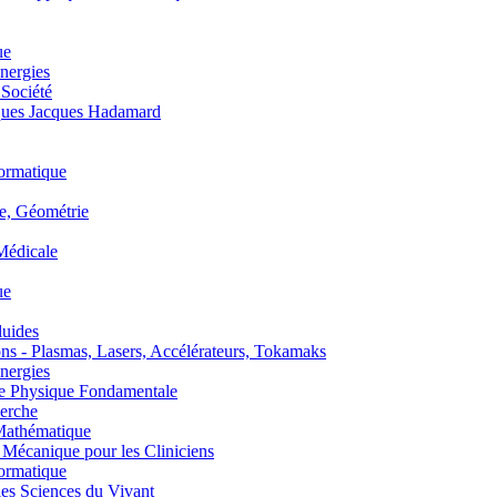
ue
nergies
 Société
es Jacques Hadamard
ormatique
, Géométrie
édicale
ue
uides
s - Plasmas, Lasers, Accélérateurs, Tokamaks
nergies
de Physique Fondamentale
erche
athématique
anique pour les Cliniciens
ormatique
s Sciences du Vivant