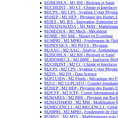
M1BIOHEA - M1 BH - Biologie et Santé
M1CHEINT - M1 CI - Chimie et Interfaces
M1CPS - M1 CPS - Système Cyber Physiq
M1HEP - M1 HEP - Physique des Hautes E
M1IES - M1 IES - Innovation, Entreprise et
M1MATHJHADA - M1 MJH - Mathématiqu
M1MECHA - M1 Mech - Mécanique
M1MIE - M1 MiE - Master en Economie
M1MPRI - M1 MPRI - Fondements de l'Inf
M1PHYSICS - M1 PHYS - Physique
M2AAG - M2 AAG - Analyse, Arithmétique
M2BIOHEA - M2 BH - Biologie et Santé
M2BIOMECA - M2 BME - Ingénierie BioM
M2CHEINT - M2 CI - Chimie et Interfaces
M2CPS - M2 CPS - Système Cyber Physiq
M2DS - M2 DS - Data Science
M2FLUIDS - M2 Fluids - Mécanique des Fl
M2GI - M2 GI-PLATO - Grandes installation
M2HEP - M2 HEP - Physique des Hautes E
M2ICFP - M2 ICFP - Centre International 
M2MARES - M2 PBR - Physique par Rech
M2MATHMOD - M2 MM - Modélisation M
M2MECENCLI - M2 MECENCLI - Génie Méc
M2MPRI - M2 MPRI - Fondements de l'Inf
M2MSV - M2 MSV - Mathématiques pour le