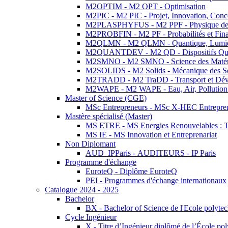
M2OPTIM - M2 OPT - Optimisation
M2PIC - M2 PIC - Projet, Innovation, Conc
M2PLASPHYFUS - M2 PPF - Physique des P
M2PROBFIN - M2 PF - Probabilités et Fin
M2QLMN - M2 QLMN - Quantique, Lumière
M2QUANTDEV - M2 QD - Dispositifs Qua
M2SMNO - M2 SMNO - Science des Matéri
M2SOLIDS - M2 Solids - Mécanique des So
M2TRADD - M2 TraDD - Transport et Dév
M2WAPE - M2 WAPE - Eau, Air, Pollution 
Master of Science (CGE)
MSc Entrepreneurs - MSc X-HEC Entrepre
Mastère spécialisé (Master)
MS ETRE - MS Energies Renouvelables : Tec
MS IE - MS Innovation et Entreprenariat
Non Diplomant
AUD_IPParis - AUDITEURS - IP Paris
Programme d'échange
EuroteQ - Diplôme EuroteQ
PEI - Programmes d'échange internationaux
Catalogue 2024 - 2025
Bachelor
BX - Bachelor of Science de l'Ecole polyte
Cycle Ingénieur
X - Titre d’Ingénieur diplômé de l’École po