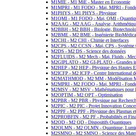
M1MIE - M1 MiE - Master en Economie
M1MPRI - M1 FODQ - Maj. MPRI - Fondeme
M1PHYS - M1 PHYS - Physique
M1QMI - M1 FODQ - Maj. QMI - Quantique
M2AAG - M2 AAG - Analyse, Arithmétique
M2BBH - M2 BBH - Biologie, Biotechnolog
M2BME - M2 BME - Ingénierie BioMédica
M2CHI - M2 CHI - Chimie et Interfaces
M2CPS - M2 CCSN - Maj. CPS - Système 
M2DS - M2 DS - Science des données
M2FLUIDS - M2 Mech - Maj. Fluids - Meca
M2GIPLATO - M2 GI-PLATO - Grandes instal
M2HEP - M2 HEP - Physique des Hautes E
M2ICFP - M2 ICFP - Centre International 
M2MATHMOD - M2 MM - Modélisation M
M2MPRI - M2 FODQ - Maj. MPRI - Fondeme
M2MSV - M2 MSV - Mathématiques pour le
M2OPTIM - M2 OPT - Optimisation
M2PBR - M2 PBR - Physique par Recherc
M2PIC - M2 PIC - Projet Innovation Conce
M2PPF - M2 PPF - Physique des Plasmas et
M2PROBFIN - M2 PF - Probabilités et Fin
M2QD - M2 QD - Dispositifs Quantiques
M2QLMN - M2 QLMN - Quantique, Lumiere
M2SMNO - M2 SMNO - Science des Materi