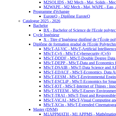
M2SOLIDS - M2 Mech - Maj. Solids - Meca
M2WAPE - M2 Mech - Maj. WAPE - Eau, Air
Programme d'échange
EuroteQ - Diplôme EuroteQ
Catalogue 2025 - 2026
Bachelor
BX - Bachelor of Science de l'Ecole polyte
Cycle Ingénieur
X - Titre d’Ingénieur diplômé de l’École po
Diplôme de formation gradué de l'Ecole Polytec
MScT-AI-ViC - MScT-Artificial Intelligen
MScT-CyS - MScT-Cybersecurity (CyS)
MScT-DDDF - MScT-Double Degree Data 
MScT-DEPP - MScT-Data and Economics fo
MScT-DSAIB - MScT-Data Science and AI 
MScT-EDACF - MScT-Economics, Data Anal
MScT-EESM - MScT-Environmental Enginee
MScT-ESCLiP - MScT-Economics for Smart 
MScT-IOT - MScT-Internet of Things : Inn
MScT-STEEM - MScT-Energy Environment 
MScT-TRAI - MScT-Trust and Responsible
MScT-ViCAI - MScT-Visual Computing and
MScT-XCin - MScT-Extended Cinematogr
Master (DNM)
M1APPMATH - M1 APPMS - Mathématiques A