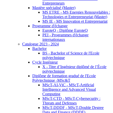
Entrepreneurs
Mastère spécialisé (Master)
MS ETRE - MS Energies Renouvelables :
Technologies et Entrepreneuriat (Master)
MS IE - MS Innovation et Entreprenariat
Programme d'échange
EuroteQ - Diplôme EuroteQ
PEI - Programmes d'échange
internationaux
Catalogue 2023 - 2024
Bachelor
BS - Bachelor of Science de l'Ecole
polytechnique
Cycle Ingénieur
X - Titre d’Ingénieur diplômé de l’École
polytechnique
Diplôme de formation gradué de l'Ecole
Polytechnique -MSc&T
MScT-AI-ViC - MScT-Artificial
Intelligence and Advanced Visual
Computing
MScT-CTD - MScT-Cybersecurity :
Threats and Defenses
MScT-DDDF - MScT-Double Degree
Data and Finance (DDDF)