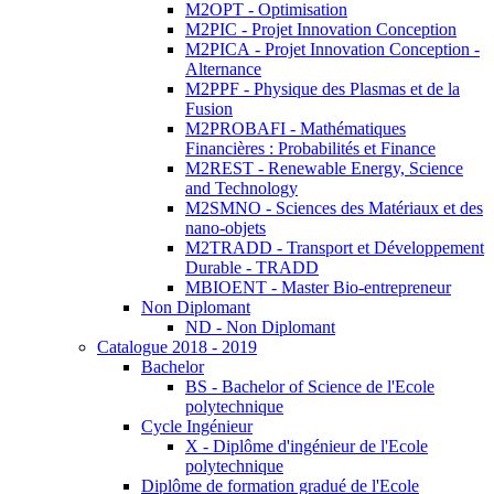
M2OPT - Optimisation
M2PIC - Projet Innovation Conception
M2PICA - Projet Innovation Conception -
Alternance
M2PPF - Physique des Plasmas et de la
Fusion
M2PROBAFI - Mathématiques
Financières : Probabilités et Finance
M2REST - Renewable Energy, Science
and Technology
M2SMNO - Sciences des Matériaux et des
nano-objets
M2TRADD - Transport et Développement
Durable - TRADD
MBIOENT - Master Bio-entrepreneur
Non Diplomant
ND - Non Diplomant
Catalogue 2018 - 2019
Bachelor
BS - Bachelor of Science de l'Ecole
polytechnique
Cycle Ingénieur
X - Diplôme d'ingénieur de l'Ecole
polytechnique
Diplôme de formation gradué de l'Ecole