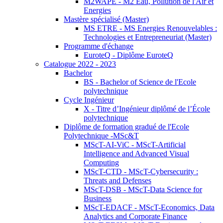
M2WAPE - M2 Eau, Pollution de l'Air et
Energies
Mastère spécialisé (Master)
MS ETRE - MS Energies Renouvelables :
Technologies et Entrepreneuriat (Master)
Programme d'échange
EuroteQ - Diplôme EuroteQ
Catalogue 2022 - 2023
Bachelor
BS - Bachelor of Science de l'Ecole
polytechnique
Cycle Ingénieur
X - Titre d’Ingénieur diplômé de l’École
polytechnique
Diplôme de formation gradué de l'Ecole
Polytechnique -MSc&T
MScT-AI-ViC - MScT-Artificial
Intelligence and Advanced Visual
Computing
MScT-CTD - MScT-Cybersecurity :
Threats and Defenses
MScT-DSB - MScT-Data Science for
Business
MScT-EDACF - MScT-Economics, Data
Analytics and Corporate Finance