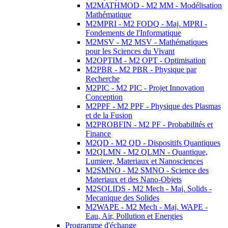
M2MATHMOD - M2 MM - Modélisation
Mathématique
M2MPRI - M2 FODQ - Maj. MPRI -
Fondements de l'Informatique
M2MSV - M2 MSV - Mathématiques
pour les Sciences du Vivant
M2OPTIM - M2 OPT - Optimisation
M2PBR - M2 PBR - Physique par
Recherche
M2PIC - M2 PIC - Projet Innovation
Conception
M2PPF - M2 PPF - Physique des Plasmas
et de la Fusion
M2PROBFIN - M2 PF - Probabilités et
Finance
M2QD - M2 QD - Dispositifs Quantiques
M2QLMN - M2 QLMN - Quantique,
Lumiere, Materiaux et Nanosciences
M2SMNO - M2 SMNO - Science des
Materiaux et des Nano-Objets
M2SOLIDS - M2 Mech - Maj. Solids -
Mecanique des Solides
M2WAPE - M2 Mech - Maj. WAPE -
Eau, Air, Pollution et Energies
Programme d'échange