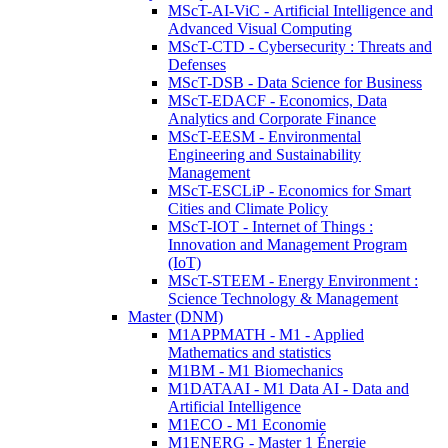
MScT-AI-ViC - Artificial Intelligence and
Advanced Visual Computing
MScT-CTD - Cybersecurity : Threats and
Defenses
MScT-DSB - Data Science for Business
MScT-EDACF - Economics, Data
Analytics and Corporate Finance
MScT-EESM - Environmental
Engineering and Sustainability
Management
MScT-ESCLiP - Economics for Smart
Cities and Climate Policy
MScT-IOT - Internet of Things :
Innovation and Management Program
(IoT)
MScT-STEEM - Energy Environment :
Science Technology & Management
Master (DNM)
M1APPMATH - M1 - Applied
Mathematics and statistics
M1BM - M1 Biomechanics
M1DATAAI - M1 Data AI - Data and
Artificial Intelligence
M1ECO - M1 Economie
M1ENERG - Master 1 Énergie