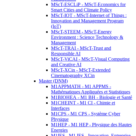
MScT-ESCLiP - MScT-Economics for
Smart Cities and Climate Policy
MScT-IOT - MScT-Internet of Things :
Innovation and Management Program
(IoT)
MScT-STEEM - MScT-Energy
Environment : Science Technology &
Management
MScT-TRAI - MScT-Trust and
Responsible AI
MScT-ViCAI - MScT-Visual Computing
and Creative AI
MScT-XCin - MScT-Extended
Cinematography XCin
Master (DNM)
M1APPMATH - M1 APPMS -
Mathématiques Appliquées et Statistiques
M1BIOHEA - M1 BH - Biologie et Santé
M1CHEINT - M1 CI - Chimie et
Interfaces
M1CPS - M1 CPS - Système Cyber
Physique
M1HEP - M1 HEP - Physique des Hautes
Energies
M1IES - M1 IES - Innovation, Entreprise