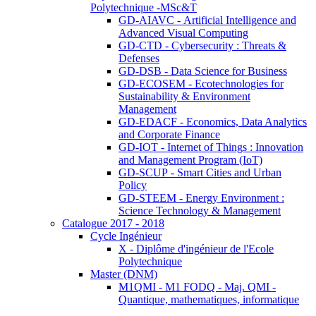
Polytechnique -MSc&T
GD-AIAVC - Artificial Intelligence and
Advanced Visual Computing
GD-CTD - Cybersecurity : Threats &
Defenses
GD-DSB - Data Science for Business
GD-ECOSEM - Ecotechnologies for
Sustainability & Environment
Management
GD-EDACF - Economics, Data Analytics
and Corporate Finance
GD-IOT - Internet of Things : Innovation
and Management Program (IoT)
GD-SCUP - Smart Cities and Urban
Policy
GD-STEEM - Energy Environment :
Science Technology & Management
Catalogue 2017 - 2018
Cycle Ingénieur
X - Diplôme d'ingénieur de l'Ecole
Polytechnique
Master (DNM)
M1QMI - M1 FODQ - Maj. QMI -
Quantique, mathematiques, informatique