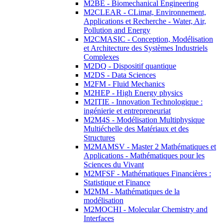
M2BE - Biomechanical Engineering
M2CLEAR - CLimat, Environnement,
Applications et Recherche - Water, Air,
Pollution and Energy
M2CMASIC - Conception, Modélisation
et Architecture des Systèmes Industriels
Complexes
M2DQ - Dispositif quantique
M2DS - Data Sciences
M2FM - Fluid Mechanics
M2HEP - High Energy physics
M2ITIE - Innovation Technologique :
ingénierie et entrepreneuriat
M2M4S - Modélisation Multiphysique
Multiéchelle des Matériaux et des
Structures
M2MAMSV - Master 2 Mathématiques et
Applications - Mathématiques pour les
Sciences du Vivant
M2MFSF - Mathématiques Financières :
Statistique et Finance
M2MM - Mathématiques de la
modélisation
M2MOCHI - Molecular Chemistry and
Interfaces