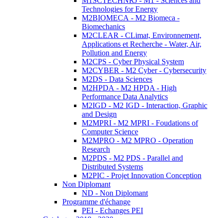
M1SCTECHNRJ - M1 - Sciences and
Technologies for Energy
M2BIOMECA - M2 Biomeca -
Biomechanics
M2CLEAR - CLimat, Environnement,
Applications et Recherche - Water, Air,
Pollution and Energy
M2CPS - Cyber Physical System
M2CYBER - M2 Cyber - Cybersecurity
M2DS - Data Sciences
M2HPDA - M2 HPDA - High
Performance Data Analytics
M2IGD - M2 IGD - Interaction, Graphic
and Design
M2MPRI - M2 MPRI - Foudations of
Computer Science
M2MPRO - M2 MPRO - Operation
Research
M2PDS - M2 PDS - Parallel and
Distributed Systems
M2PIC - Projet Innovation Conception
Non Diplomant
ND - Non Diplomant
Programme d'échange
PEI - Echanges PEI