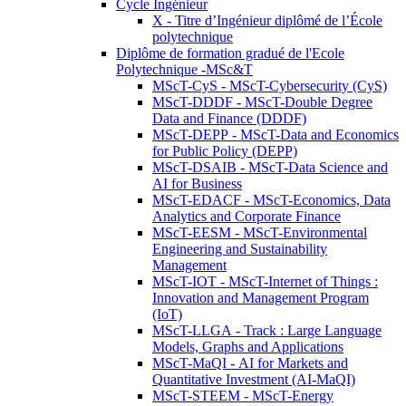
Cycle Ingénieur
X - Titre d’Ingénieur diplômé de l’École
polytechnique
Diplôme de formation gradué de l'Ecole
Polytechnique -MSc&T
MScT-CyS - MScT-Cybersecurity (CyS)
MScT-DDDF - MScT-Double Degree
Data and Finance (DDDF)
MScT-DEPP - MScT-Data and Economics
for Public Policy (DEPP)
MScT-DSAIB - MScT-Data Science and
AI for Business
MScT-EDACF - MScT-Economics, Data
Analytics and Corporate Finance
MScT-EESM - MScT-Environmental
Engineering and Sustainability
Management
MScT-IOT - MScT-Internet of Things :
Innovation and Management Program
(IoT)
MScT-LLGA - Track : Large Language
Models, Graphs and Applications
MScT-MaQI - AI for Markets and
Quantitative Investment (AI-MaQI)
MScT-STEEM - MScT-Energy