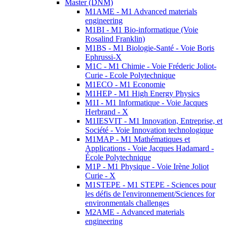
Master (DNM)
M1AME - M1 Advanced materials
engineering
M1BI - M1 Bio-informatique (Voie
Rosalind Franklin)
M1BS - M1 Biologie-Santé - Voie Boris
Ephrussi-X
M1C - M1 Chimie - Voie Fréderic Joliot-
Curie - Ecole Polytechnique
M1ECO - M1 Economie
M1HEP - M1 High Energy Physics
M1I - M1 Informatique - Voie Jacques
Herbrand - X
M1IESVIT - M1 Innovation, Entreprise, et
Société - Voie Innovation technologique
M1MAP - M1 Mathématiques et
Applications - Voie Jacques Hadamard -
École Polytechnique
M1P - M1 Physique - Voie Irène Joliot
Curie - X
M1STEPE - M1 STEPE - Sciences pour
les défis de l'environnement/Sciences for
environmentals challenges
M2AME - Advanced materials
engineering