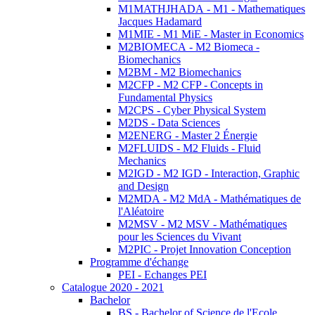
M1MATHJHADA - M1 - Mathematiques
Jacques Hadamard
M1MIE - M1 MiE - Master in Economics
M2BIOMECA - M2 Biomeca -
Biomechanics
M2BM - M2 Biomechanics
M2CFP - M2 CFP - Concepts in
Fundamental Physics
M2CPS - Cyber Physical System
M2DS - Data Sciences
M2ENERG - Master 2 Énergie
M2FLUIDS - M2 Fluids - Fluid
Mechanics
M2IGD - M2 IGD - Interaction, Graphic
and Design
M2MDA - M2 MdA - Mathématiques de
l'Aléatoire
M2MSV - M2 MSV - Mathématiques
pour les Sciences du Vivant
M2PIC - Projet Innovation Conception
Programme d'échange
PEI - Echanges PEI
Catalogue 2020 - 2021
Bachelor
BS - Bachelor of Science de l'Ecole