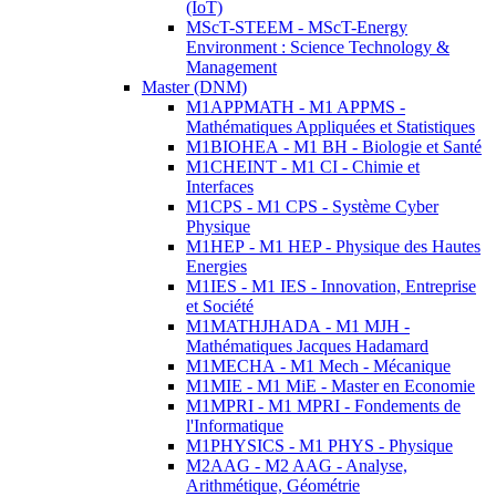
(IoT)
MScT-STEEM - MScT-Energy
Environment : Science Technology &
Management
Master (DNM)
M1APPMATH - M1 APPMS -
Mathématiques Appliquées et Statistiques
M1BIOHEA - M1 BH - Biologie et Santé
M1CHEINT - M1 CI - Chimie et
Interfaces
M1CPS - M1 CPS - Système Cyber
Physique
M1HEP - M1 HEP - Physique des Hautes
Energies
M1IES - M1 IES - Innovation, Entreprise
et Société
M1MATHJHADA - M1 MJH -
Mathématiques Jacques Hadamard
M1MECHA - M1 Mech - Mécanique
M1MIE - M1 MiE - Master en Economie
M1MPRI - M1 MPRI - Fondements de
l'Informatique
M1PHYSICS - M1 PHYS - Physique
M2AAG - M2 AAG - Analyse,
Arithmétique, Géométrie