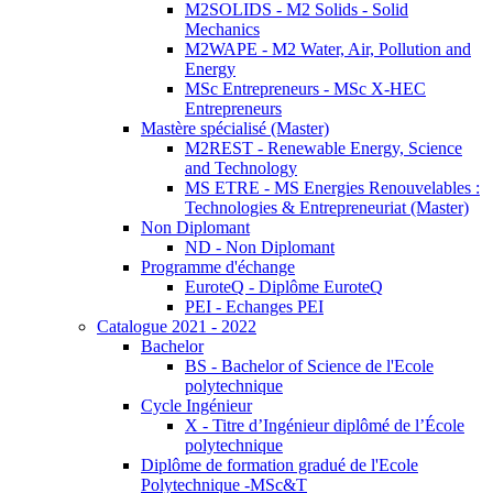
M2SOLIDS - M2 Solids - Solid
Mechanics
M2WAPE - M2 Water, Air, Pollution and
Energy
MSc Entrepreneurs - MSc X-HEC
Entrepreneurs
Mastère spécialisé (Master)
M2REST - Renewable Energy, Science
and Technology
MS ETRE - MS Energies Renouvelables :
Technologies & Entrepreneuriat (Master)
Non Diplomant
ND - Non Diplomant
Programme d'échange
EuroteQ - Diplôme EuroteQ
PEI - Echanges PEI
Catalogue 2021 - 2022
Bachelor
BS - Bachelor of Science de l'Ecole
polytechnique
Cycle Ingénieur
X - Titre d’Ingénieur diplômé de l’École
polytechnique
Diplôme de formation gradué de l'Ecole
Polytechnique -MSc&T