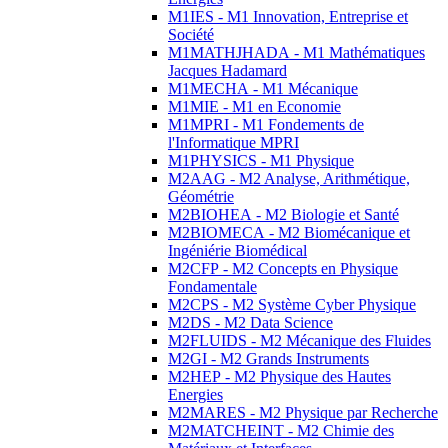
M1IES - M1 Innovation, Entreprise et
Société
M1MATHJHADA - M1 Mathématiques
Jacques Hadamard
M1MECHA - M1 Mécanique
M1MIE - M1 en Economie
M1MPRI - M1 Fondements de
l'Informatique MPRI
M1PHYSICS - M1 Physique
M2AAG - M2 Analyse, Arithmétique,
Géométrie
M2BIOHEA - M2 Biologie et Santé
M2BIOMECA - M2 Biomécanique et
Ingéniérie Biomédical
M2CFP - M2 Concepts en Physique
Fondamentale
M2CPS - M2 Système Cyber Physique
M2DS - M2 Data Science
M2FLUIDS - M2 Mécanique des Fluides
M2GI - M2 Grands Instruments
M2HEP - M2 Physique des Hautes
Energies
M2MARES - M2 Physique par Recherche
M2MATCHEINT - M2 Chimie des