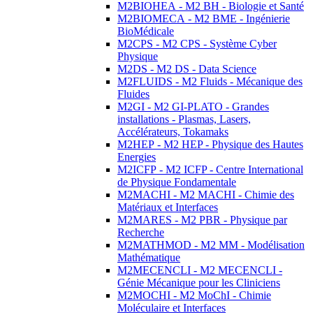
M2BIOHEA - M2 BH - Biologie et Santé
M2BIOMECA - M2 BME - Ingénierie
BioMédicale
M2CPS - M2 CPS - Système Cyber
Physique
M2DS - M2 DS - Data Science
M2FLUIDS - M2 Fluids - Mécanique des
Fluides
M2GI - M2 GI-PLATO - Grandes
installations - Plasmas, Lasers,
Accélérateurs, Tokamaks
M2HEP - M2 HEP - Physique des Hautes
Energies
M2ICFP - M2 ICFP - Centre International
de Physique Fondamentale
M2MACHI - M2 MACHI - Chimie des
Matériaux et Interfaces
M2MARES - M2 PBR - Physique par
Recherche
M2MATHMOD - M2 MM - Modélisation
Mathématique
M2MECENCLI - M2 MECENCLI -
Génie Mécanique pour les Cliniciens
M2MOCHI - M2 MoChI - Chimie
Moléculaire et Interfaces