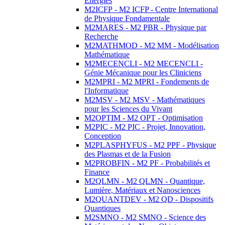
Energies
M2ICFP - M2 ICFP - Centre International
de Physique Fondamentale
M2MARES - M2 PBR - Physique par
Recherche
M2MATHMOD - M2 MM - Modélisation
Mathématique
M2MECENCLI - M2 MECENCLI -
Génie Mécanique pour les Cliniciens
M2MPRI - M2 MPRI - Fondements de
l'Informatique
M2MSV - M2 MSV - Mathématiques
pour les Sciences du Vivant
M2OPTIM - M2 OPT - Optimisation
M2PIC - M2 PIC - Projet, Innovation,
Conception
M2PLASPHYFUS - M2 PPF - Physique
des Plasmas et de la Fusion
M2PROBFIN - M2 PF - Probabilités et
Finance
M2QLMN - M2 QLMN - Quantique,
Lumière, Matériaux et Nanosciences
M2QUANTDEV - M2 QD - Dispositifs
Quantiques
M2SMNO - M2 SMNO - Science des