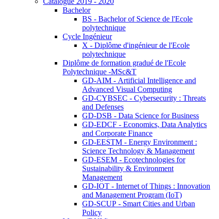
Catalogue 2019 - 2020
Bachelor
BS - Bachelor of Science de l'Ecole
polytechnique
Cycle Ingénieur
X - Diplôme d'ingénieur de l'Ecole
polytechnique
Diplôme de formation gradué de l'Ecole
Polytechnique -MSc&T
GD-AIM - Artificial Intelligence and
Advanced Visual Computing
GD-CYBSEC - Cybersecurity : Threats
and Defenses
GD-DSB - Data Science for Business
GD-EDCF - Economics, Data Analytics
and Corporate Finance
GD-EESTM - Energy Environment :
Science Technology & Management
GD-ESEM - Ecotechnologies for
Sustainability & Environment
Management
GD-IOT - Internet of Things : Innovation
and Management Program (IoT)
GD-SCUP - Smart Cities and Urban
Policy