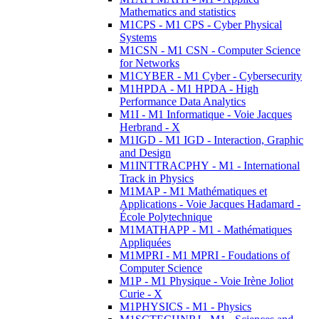
Mathematics and statistics
M1CPS - M1 CPS - Cyber Physical
Systems
M1CSN - M1 CSN - Computer Science
for Networks
M1CYBER - M1 Cyber - Cybersecurity
M1HPDA - M1 HPDA - High
Performance Data Analytics
M1I - M1 Informatique - Voie Jacques
Herbrand - X
M1IGD - M1 IGD - Interaction, Graphic
and Design
M1INTTRACPHY - M1 - International
Track in Physics
M1MAP - M1 Mathématiques et
Applications - Voie Jacques Hadamard -
École Polytechnique
M1MATHAPP - M1 - Mathématiques
Appliquées
M1MPRI - M1 MPRI - Foudations of
Computer Science
M1P - M1 Physique - Voie Irène Joliot
Curie - X
M1PHYSICS - M1 - Physics