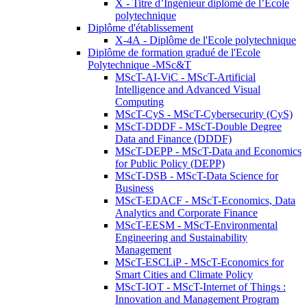
X - Titre d’Ingénieur diplômé de l’École
polytechnique
Diplôme d'établissement
X-4A - Diplôme de l'Ecole polytechnique
Diplôme de formation gradué de l'Ecole
Polytechnique -MSc&T
MScT-AI-ViC - MScT-Artificial
Intelligence and Advanced Visual
Computing
MScT-CyS - MScT-Cybersecurity (CyS)
MScT-DDDF - MScT-Double Degree
Data and Finance (DDDF)
MScT-DEPP - MScT-Data and Economics
for Public Policy (DEPP)
MScT-DSB - MScT-Data Science for
Business
MScT-EDACF - MScT-Economics, Data
Analytics and Corporate Finance
MScT-EESM - MScT-Environmental
Engineering and Sustainability
Management
MScT-ESCLiP - MScT-Economics for
Smart Cities and Climate Policy
MScT-IOT - MScT-Internet of Things :
Innovation and Management Program