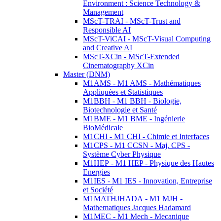
Environment : Science Technology &
Management
MScT-TRAI - MScT-Trust and
Responsible AI
MScT-ViCAI - MScT-Visual Computing
and Creative AI
MScT-XCin - MScT-Extended
Cinematography XCin
Master (DNM)
M1AMS - M1 AMS - Mathématiques
Appliquées et Statistiques
M1BBH - M1 BBH - Biologie,
Biotechnologie et Santé
M1BME - M1 BME - Ingénierie
BioMédicale
M1CHI - M1 CHI - Chimie et Interfaces
M1CPS - M1 CCSN - Maj. CPS -
Système Cyber Physique
M1HEP - M1 HEP - Physique des Hautes
Energies
M1IES - M1 IES - Innovation, Entreprise
et Société
M1MATHJHADA - M1 MJH -
Mathematiques Jacques Hadamard
M1MEC - M1 Mech - Mecanique