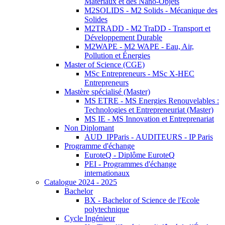
Matériaux et des Nano-Objets
M2SOLIDS - M2 Solids - Mécanique des
Solides
M2TRADD - M2 TraDD - Transport et
Développement Durable
M2WAPE - M2 WAPE - Eau, Air,
Pollution et Énergies
Master of Science (CGE)
MSc Entrepreneurs - MSc X-HEC
Entrepreneurs
Mastère spécialisé (Master)
MS ETRE - MS Energies Renouvelables :
Technologies et Entrepreneuriat (Master)
MS IE - MS Innovation et Entreprenariat
Non Diplomant
AUD_IPParis - AUDITEURS - IP Paris
Programme d'échange
EuroteQ - Diplôme EuroteQ
PEI - Programmes d'échange
internationaux
Catalogue 2024 - 2025
Bachelor
BX - Bachelor of Science de l'Ecole
polytechnique
Cycle Ingénieur