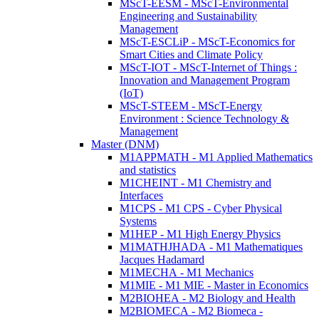
MScT-EESM - MScT-Environmental
Engineering and Sustainability
Management
MScT-ESCLiP - MScT-Economics for
Smart Cities and Climate Policy
MScT-IOT - MScT-Internet of Things :
Innovation and Management Program
(IoT)
MScT-STEEM - MScT-Energy
Environment : Science Technology &
Management
Master (DNM)
M1APPMATH - M1 Applied Mathematics
and statistics
M1CHEINT - M1 Chemistry and
Interfaces
M1CPS - M1 CPS - Cyber Physical
Systems
M1HEP - M1 High Energy Physics
M1MATHJHADA - M1 Mathematiques
Jacques Hadamard
M1MECHA - M1 Mechanics
M1MIE - M1 MIE - Master in Economics
M2BIOHEA - M2 Biology and Health
M2BIOMECA - M2 Biomeca -