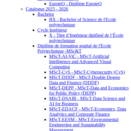
EuroteQ - Diplôme EuroteQ
Catalogue 2025 - 2026
Bachelor
BX - Bachelor of Science de l'Ecole
polytechnique
Cycle Ingénieur
X - Titre d’Ingénieur diplômé de l’École
polytechnique
Diplôme de formation gradué de l'Ecole
Polytechnique -MSc&T
MScT-AI-ViC - MScT-Artificial
Intelligence and Advanced Visual
Computing
MScT-CyS - MScT-Cybersecurity (CyS)
MScT-DDDF - MScT-Double Degree
Data and Finance (DDDF)
MScT-DEPP - MScT-Data and Economics
for Public Policy (DEPP)
MScT-DSAIB - MScT-Data Science and
AI for Business
MScT-EDACF - MScT-Economics, Data
Analytics and Corporate Finance
MScT-EESM - MScT-Environmental
Engineering and Sustainability
Management