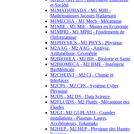
et Société
M1MATHJHADA - M1 MJH -
Mathématiques Jacques Hadamard
M1MECHA - M1 Mech - Mécanique
M1MIE - M1 MiE - Master en Economie
M1MPRI - M1 MPRI - Fondements de
l'Informatique
M1PHYSICS - M1 PHYS - Physique
M2AAG - M2 AAG - Analyse,
Arithmétique, Géométrie
M2BIOHEA - M2 BH - Biologie et Santé
M2BIOMECA - M2 BME - Ingénierie
BioMédicale
M2CHEINT - M2 CI - Chimie et
Interfaces
M2CPS - M2 CPS - Système Cyber
Physique
M2DS - M2 DS - Data Science
M2FLUIDS - M2 Fluids - Mécanique des
Fluides
M2GI - M2 GI-PLATO - Grandes
installations - Plasmas, Lasers,
Accélérateurs, Tokamaks
M2HEP - M2 HEP - Physique des Hautes