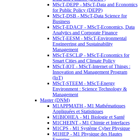
MScT-DEPP - MScT-Data and Economics
for Public Policy (DEPP)
MScT-DSB - MScT-Data Science for
Business
MScT-EDACF - MScT-Economics, Data
Analytics and Corporate Finance
MScT-EESM - MScT-Environmental
Engineering and Sustainability
Management
MScT-ESCLiP - MScT-Economics for
Smart Cities and Climate Policy
MScT-IOT - MScT-Internet of Things :
Innovation and Management Program
(IoT)
MScT-STEEM - MScT-Energy
Environment : Science Technology &
Management
Master (DNM)
M1APPMATH - M1 Mathématiques
Appliquées et Statistiques
M1BIOHEA - M1 Biologie et Santé
M1CHEINT - M1 Chimie et Interfaces
M1CPS - M1 Système Cyber Physique
M1HEP - M1 Physique des Hautes
Energies