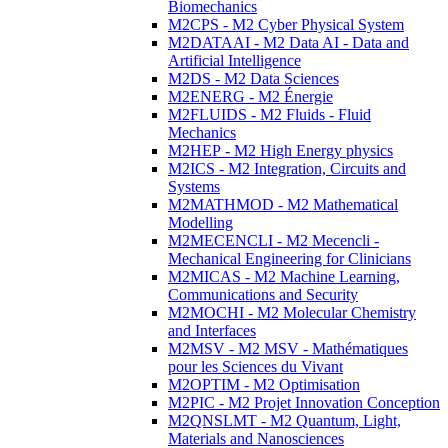
Biomechanics
M2CPS - M2 Cyber Physical System
M2DATAAI - M2 Data AI - Data and
Artificial Intelligence
M2DS - M2 Data Sciences
M2ENERG - M2 Énergie
M2FLUIDS - M2 Fluids - Fluid
Mechanics
M2HEP - M2 High Energy physics
M2ICS - M2 Integration, Circuits and
Systems
M2MATHMOD - M2 Mathematical
Modelling
M2MECENCLI - M2 Mecencli -
Mechanical Engineering for Clinicians
M2MICAS - M2 Machine Learning,
Communications and Security
M2MOCHI - M2 Molecular Chemistry
and Interfaces
M2MSV - M2 MSV - Mathématiques
pour les Sciences du Vivant
M2OPTIM - M2 Optimisation
M2PIC - M2 Projet Innovation Conception
M2QNSLMT - M2 Quantum, Light,
Materials and Nanosciences