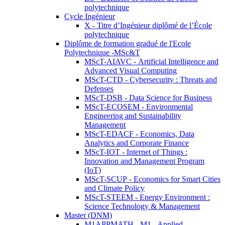
polytechnique
Cycle Ingénieur
X - Titre d’Ingénieur diplômé de l’École
polytechnique
Diplôme de formation gradué de l'Ecole
Polytechnique -MSc&T
MScT-AIAVC - Artificial Intelligence and
Advanced Visual Computing
MScT-CTD - Cybersecurity : Threats and
Defenses
MScT-DSB - Data Science for Business
MScT-ECOSEM - Environmental
Engineering and Sustainability
Management
MScT-EDACF - Economics, Data
Analytics and Corporate Finance
MScT-IOT - Internet of Things :
Innovation and Management Program
(IoT)
MScT-SCUP - Economics for Smart Cities
and Climate Policy
MScT-STEEM - Energy Environment :
Science Technology & Management
Master (DNM)
M1APPMATH - M1 - Applied