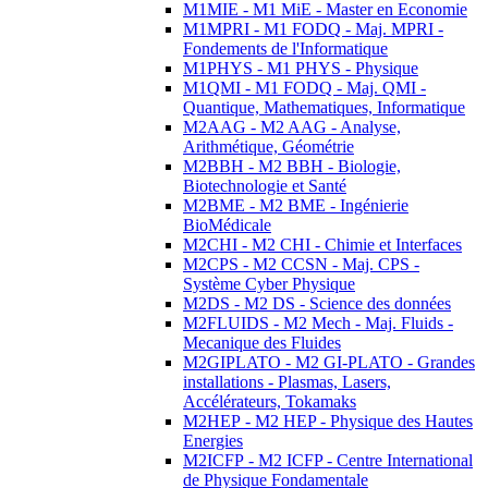
M1MIE - M1 MiE - Master en Economie
M1MPRI - M1 FODQ - Maj. MPRI -
Fondements de l'Informatique
M1PHYS - M1 PHYS - Physique
M1QMI - M1 FODQ - Maj. QMI -
Quantique, Mathematiques, Informatique
M2AAG - M2 AAG - Analyse,
Arithmétique, Géométrie
M2BBH - M2 BBH - Biologie,
Biotechnologie et Santé
M2BME - M2 BME - Ingénierie
BioMédicale
M2CHI - M2 CHI - Chimie et Interfaces
M2CPS - M2 CCSN - Maj. CPS -
Système Cyber Physique
M2DS - M2 DS - Science des données
M2FLUIDS - M2 Mech - Maj. Fluids -
Mecanique des Fluides
M2GIPLATO - M2 GI-PLATO - Grandes
installations - Plasmas, Lasers,
Accélérateurs, Tokamaks
M2HEP - M2 HEP - Physique des Hautes
Energies
M2ICFP - M2 ICFP - Centre International
de Physique Fondamentale