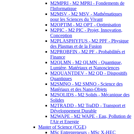
M2MPRI - M2 MPRI - Fondements de
l'Informatique
M2MSV - M2 MSV - Mathématiques
pour les Sciences du Vivant
M2OPTIM - M2 OPT - Optimisation
M2PIC - M2 PIC - Projet, Innovation,
Conception
M2PLASPHYFUS - M2 PPF - Physique
des Plasmas et de la Fusion
M2PROBFIN - M2 PF - Probabilités et
Finance
M2QLMN - M2 QLMN - Quantique,
Lumière, Matériaux et Nanosciences
M2QUANTDEV - M2 QD - Dispositifs
Quantiques
M2SMNO - M2 SMNO - Science des
Matériaux et des Nano-Objets
M2SOLIDS - M2 Solids - Mécanique des
Solides
M2TRADD - M2 TraDD - Transport et
Développement Durable
M2WAPE - M2 WAPE - Eau, Pollution de
l'Air et Energie
Master of Science (CGE)
MSc Entrepreneurs - MSc X-HEC