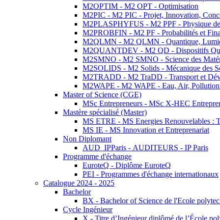
M2OPTIM - M2 OPT - Optimisation
M2PIC - M2 PIC - Projet, Innovation, Conc
M2PLASPHYFUS - M2 PPF - Physique des P
M2PROBFIN - M2 PF - Probabilités et Fin
M2QLMN - M2 QLMN - Quantique, Lumière
M2QUANTDEV - M2 QD - Dispositifs Qua
M2SMNO - M2 SMNO - Science des Matéri
M2SOLIDS - M2 Solids - Mécanique des So
M2TRADD - M2 TraDD - Transport et Dév
M2WAPE - M2 WAPE - Eau, Air, Pollution 
Master of Science (CGE)
MSc Entrepreneurs - MSc X-HEC Entrepre
Mastère spécialisé (Master)
MS ETRE - MS Energies Renouvelables : Tec
MS IE - MS Innovation et Entreprenariat
Non Diplomant
AUD_IPParis - AUDITEURS - IP Paris
Programme d'échange
EuroteQ - Diplôme EuroteQ
PEI - Programmes d'échange internationaux
Catalogue 2024 - 2025
Bachelor
BX - Bachelor of Science de l'Ecole polyte
Cycle Ingénieur
X - Titre d’Ingénieur diplômé de l’École po