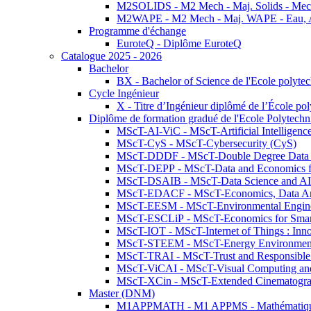
M2SOLIDS - M2 Mech - Maj. Solids - Meca
M2WAPE - M2 Mech - Maj. WAPE - Eau, Air
Programme d'échange
EuroteQ - Diplôme EuroteQ
Catalogue 2025 - 2026
Bachelor
BX - Bachelor of Science de l'Ecole polyte
Cycle Ingénieur
X - Titre d’Ingénieur diplômé de l’École po
Diplôme de formation gradué de l'Ecole Polytec
MScT-AI-ViC - MScT-Artificial Intelligen
MScT-CyS - MScT-Cybersecurity (CyS)
MScT-DDDF - MScT-Double Degree Data 
MScT-DEPP - MScT-Data and Economics fo
MScT-DSAIB - MScT-Data Science and AI 
MScT-EDACF - MScT-Economics, Data Anal
MScT-EESM - MScT-Environmental Enginee
MScT-ESCLiP - MScT-Economics for Smart 
MScT-IOT - MScT-Internet of Things : Inn
MScT-STEEM - MScT-Energy Environment 
MScT-TRAI - MScT-Trust and Responsible
MScT-ViCAI - MScT-Visual Computing and
MScT-XCin - MScT-Extended Cinematogr
Master (DNM)
M1APPMATH - M1 APPMS - Mathématiques A