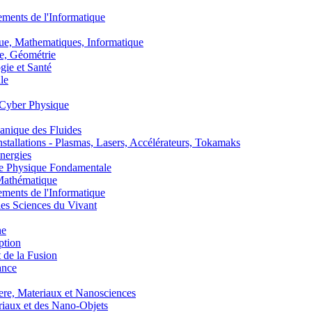
nts de l'Informatique
, Mathematiques, Informatique
, Géométrie
ie et Santé
le
Cyber Physique
nique des Fluides
lations - Plasmas, Lasers, Accélérateurs, Tokamaks
nergies
de Physique Fondamentale
athématique
nts de l'Informatique
s Sciences du Vivant
he
ption
 de la Fusion
ance
, Materiaux et Nanosciences
aux et des Nano-Objets