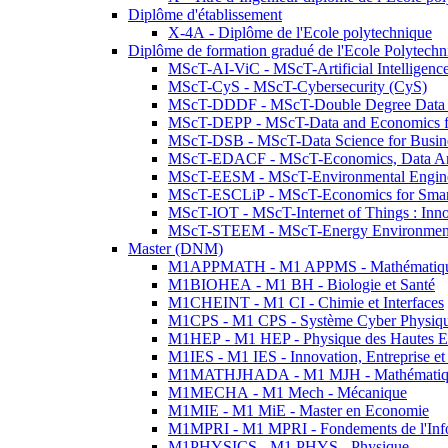
Diplôme d'établissement
X-4A - Diplôme de l'Ecole polytechnique
Diplôme de formation gradué de l'Ecole Polytec
MScT-AI-ViC - MScT-Artificial Intelligen
MScT-CyS - MScT-Cybersecurity (CyS)
MScT-DDDF - MScT-Double Degree Data 
MScT-DEPP - MScT-Data and Economics fo
MScT-DSB - MScT-Data Science for Busin
MScT-EDACF - MScT-Economics, Data Anal
MScT-EESM - MScT-Environmental Enginee
MScT-ESCLiP - MScT-Economics for Smart 
MScT-IOT - MScT-Internet of Things : Inn
MScT-STEEM - MScT-Energy Environment 
Master (DNM)
M1APPMATH - M1 APPMS - Mathématiques A
M1BIOHEA - M1 BH - Biologie et Santé
M1CHEINT - M1 CI - Chimie et Interfaces
M1CPS - M1 CPS - Système Cyber Physiq
M1HEP - M1 HEP - Physique des Hautes E
M1IES - M1 IES - Innovation, Entreprise et
M1MATHJHADA - M1 MJH - Mathématiqu
M1MECHA - M1 Mech - Mécanique
M1MIE - M1 MiE - Master en Economie
M1MPRI - M1 MPRI - Fondements de l'Inf
M1PHYSICS - M1 PHYS - Physique