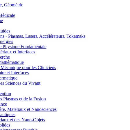
, Géométrie
édicale
ue
uides
s - Plasmas, Lasers, Accélérateurs, Tokamaks
nergies
de Physique Fondamentale
aux et Interfaces
erche
athématique
anique pour les Cliniciens
 et Interfaces
ormatique
s Sciences du Vivant
eption
lasmas et de la Fusion
ance
, Matériaux et Nanosciences
ntiques
aux et des Nano-Objets
lides