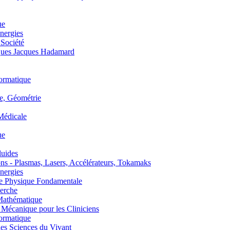
ue
nergies
 Société
es Jacques Hadamard
ormatique
, Géométrie
édicale
ue
uides
s - Plasmas, Lasers, Accélérateurs, Tokamaks
nergies
de Physique Fondamentale
erche
athématique
anique pour les Cliniciens
ormatique
s Sciences du Vivant