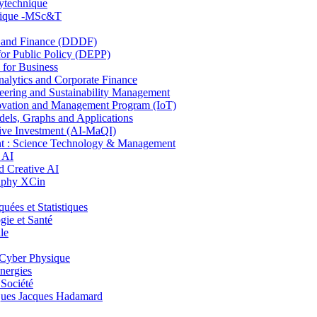
lytechnique
hnique -MSc&T
and Finance (DDDF)
r Public Policy (DEPP)
for Business
ytics and Corporate Finance
ring and Sustainability Management
ovation and Management Program (IoT)
ls, Graphs and Applications
ive Investment (AI-MaQI)
: Science Technology & Management
 AI
 Creative AI
aphy XCin
es et Statistiques
ie et Santé
le
Cyber Physique
nergies
 Société
es Jacques Hadamard