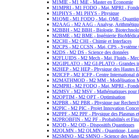
M1MIE - M1 MiE - Master en Economie
M1MPRI - M1 FODQ - Maj. MPRI - Fondeme
M1PHYS - M1 PHYS - Physique
M1QMI - M1 FODQ - Maj. QMI - Quantique
M2AAG - M2 AAG - Analyse, Arithmétique
M2BBH - M2 BBH - Biologie, Biotechnolog
M2BME - M2 BME - Ingénierie BioMédica
M2CHI - M2 CHI - Chimie et Interfaces
M2CPS - M2 CCSN - Maj. CPS - Système 
M2DS - M2 DS - Science des données
M2FLUIDS - M2 Mech - Maj. Fluids - Meca
M2GIPLATO - M2 GI-PLATO - Grandes instal
M2HEP - M2 HEP - Physique des Hautes E
M2ICFP - M2 ICFP - Centre International 
M2MATHMOD - M2 MM - Modélisation M
M2MPRI - M2 FODQ - Maj. MPRI - Fondeme
M2MSV - M2 MSV - Mathématiques pour le
M2OPTIM - M2 OPT - Optimisation
M2PBR - M2 PBR - Physique par Recherc
M2PIC - M2 PIC - Projet Innovation Conce
M2PPF - M2 PPF - Physique des Plasmas et
M2PROBFIN - M2 PF - Probabilités et Fin
M2QD - M2 QD - Dispositifs Quantiques
M2QLMN - M2 QLMN - Quantique, Lumiere
M2SMNO - M2 SMNO - Science des Materi