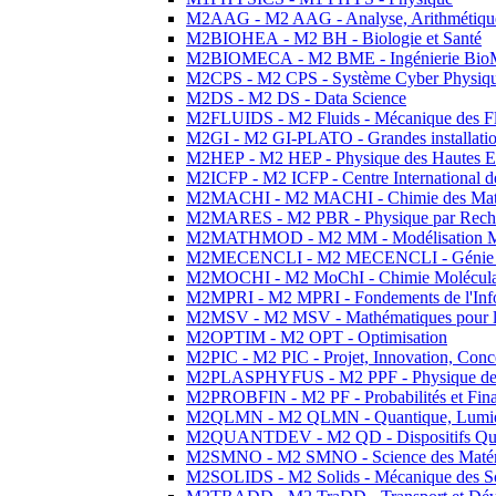
M2AAG - M2 AAG - Analyse, Arithmétique
M2BIOHEA - M2 BH - Biologie et Santé
M2BIOMECA - M2 BME - Ingénierie BioM
M2CPS - M2 CPS - Système Cyber Physiq
M2DS - M2 DS - Data Science
M2FLUIDS - M2 Fluids - Mécanique des Fl
M2GI - M2 GI-PLATO - Grandes installation
M2HEP - M2 HEP - Physique des Hautes E
M2ICFP - M2 ICFP - Centre International 
M2MACHI - M2 MACHI - Chimie des Matéri
M2MARES - M2 PBR - Physique par Rech
M2MATHMOD - M2 MM - Modélisation M
M2MECENCLI - M2 MECENCLI - Génie Méc
M2MOCHI - M2 MoChI - Chimie Moléculaire
M2MPRI - M2 MPRI - Fondements de l'Inf
M2MSV - M2 MSV - Mathématiques pour le
M2OPTIM - M2 OPT - Optimisation
M2PIC - M2 PIC - Projet, Innovation, Conc
M2PLASPHYFUS - M2 PPF - Physique des P
M2PROBFIN - M2 PF - Probabilités et Fin
M2QLMN - M2 QLMN - Quantique, Lumière
M2QUANTDEV - M2 QD - Dispositifs Qua
M2SMNO - M2 SMNO - Science des Matéri
M2SOLIDS - M2 Solids - Mécanique des So