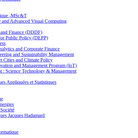
hnique -MSc&T
ce and Advanced Visual Computing
and Finance (DDDF)
r Public Policy (DEPP)
ess
ytics and Corporate Finance
ring and Sustainability Management
Cities and Climate Policy
ovation and Management Program (IoT)
: Science Technology & Management
ppliquées et Statistiques
ue
nergies
 Société
es Jacques Hadamard
ormatique