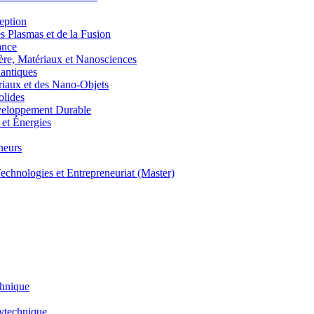
eption
lasmas et de la Fusion
ance
, Matériaux et Nanosciences
ntiques
aux et des Nano-Objets
lides
eloppement Durable
et Énergies
neurs
hnologies et Entrepreneuriat (Master)
chnique
lytechnique