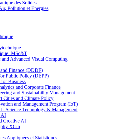
nique des Solides
, Pollution et Energies
chnique
lytechnique
hnique -MSc&T
ce and Advanced Visual Computing
and Finance (DDDF)
r Public Policy (DEPP)
for Business
ytics and Corporate Finance
ring and Sustainability Management
Cities and Climate Policy
ovation and Management Program (IoT)
: Science Technology & Management
 AI
 Creative AI
aphy XCin
ppliquées et Statistiques