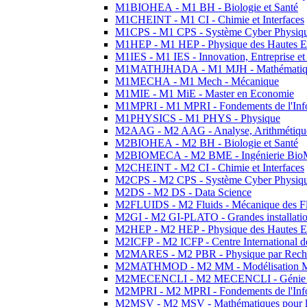
M1BIOHEA - M1 BH - Biologie et Santé
M1CHEINT - M1 CI - Chimie et Interfaces
M1CPS - M1 CPS - Système Cyber Physiq
M1HEP - M1 HEP - Physique des Hautes E
M1IES - M1 IES - Innovation, Entreprise et
M1MATHJHADA - M1 MJH - Mathématiqu
M1MECHA - M1 Mech - Mécanique
M1MIE - M1 MiE - Master en Economie
M1MPRI - M1 MPRI - Fondements de l'Inf
M1PHYSICS - M1 PHYS - Physique
M2AAG - M2 AAG - Analyse, Arithmétique
M2BIOHEA - M2 BH - Biologie et Santé
M2BIOMECA - M2 BME - Ingénierie BioM
M2CHEINT - M2 CI - Chimie et Interfaces
M2CPS - M2 CPS - Système Cyber Physiq
M2DS - M2 DS - Data Science
M2FLUIDS - M2 Fluids - Mécanique des Fl
M2GI - M2 GI-PLATO - Grandes installation
M2HEP - M2 HEP - Physique des Hautes E
M2ICFP - M2 ICFP - Centre International 
M2MARES - M2 PBR - Physique par Rech
M2MATHMOD - M2 MM - Modélisation M
M2MECENCLI - M2 MECENCLI - Génie Méc
M2MPRI - M2 MPRI - Fondements de l'Inf
M2MSV - M2 MSV - Mathématiques pour le