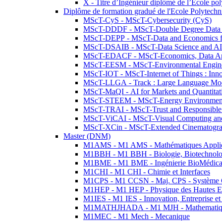
X - Titre d’Ingénieur diplômé de l’École po
Diplôme de formation gradué de l'Ecole Polytec
MScT-CyS - MScT-Cybersecurity (CyS)
MScT-DDDF - MScT-Double Degree Data 
MScT-DEPP - MScT-Data and Economics fo
MScT-DSAIB - MScT-Data Science and AI 
MScT-EDACF - MScT-Economics, Data Anal
MScT-EESM - MScT-Environmental Enginee
MScT-IOT - MScT-Internet of Things : Inn
MScT-LLGA - Track : Large Language Mode
MScT-MaQI - AI for Markets and Quantitat
MScT-STEEM - MScT-Energy Environment 
MScT-TRAI - MScT-Trust and Responsible
MScT-ViCAI - MScT-Visual Computing and
MScT-XCin - MScT-Extended Cinematogr
Master (DNM)
M1AMS - M1 AMS - Mathématiques Appliqué
M1BBH - M1 BBH - Biologie, Biotechnolog
M1BME - M1 BME - Ingénierie BioMédica
M1CHI - M1 CHI - Chimie et Interfaces
M1CPS - M1 CCSN - Maj. CPS - Système 
M1HEP - M1 HEP - Physique des Hautes E
M1IES - M1 IES - Innovation, Entreprise et
M1MATHJHADA - M1 MJH - Mathematiqu
M1MEC - M1 Mech - Mecanique