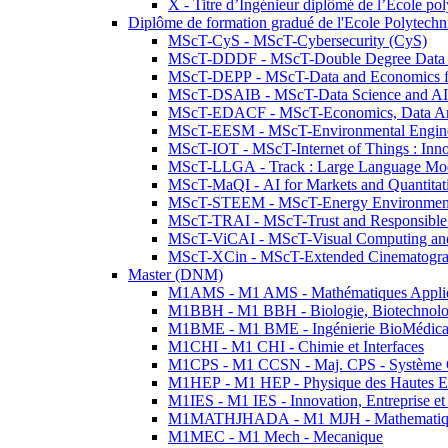
X - Titre d’Ingénieur diplômé de l’École po
Diplôme de formation gradué de l'Ecole Polytec
MScT-CyS - MScT-Cybersecurity (CyS)
MScT-DDDF - MScT-Double Degree Data 
MScT-DEPP - MScT-Data and Economics fo
MScT-DSAIB - MScT-Data Science and AI 
MScT-EDACF - MScT-Economics, Data Anal
MScT-EESM - MScT-Environmental Enginee
MScT-IOT - MScT-Internet of Things : Inn
MScT-LLGA - Track : Large Language Mode
MScT-MaQI - AI for Markets and Quantitat
MScT-STEEM - MScT-Energy Environment 
MScT-TRAI - MScT-Trust and Responsible
MScT-ViCAI - MScT-Visual Computing and
MScT-XCin - MScT-Extended Cinematogr
Master (DNM)
M1AMS - M1 AMS - Mathématiques Appliqué
M1BBH - M1 BBH - Biologie, Biotechnolog
M1BME - M1 BME - Ingénierie BioMédica
M1CHI - M1 CHI - Chimie et Interfaces
M1CPS - M1 CCSN - Maj. CPS - Système 
M1HEP - M1 HEP - Physique des Hautes E
M1IES - M1 IES - Innovation, Entreprise et
M1MATHJHADA - M1 MJH - Mathematiqu
M1MEC - M1 Mech - Mecanique