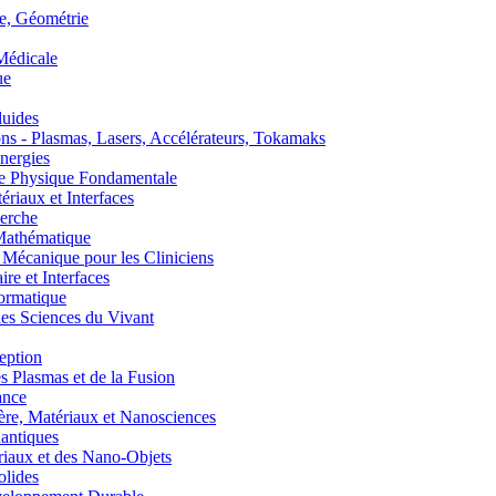
, Géométrie
édicale
ue
uides
s - Plasmas, Lasers, Accélérateurs, Tokamaks
nergies
de Physique Fondamentale
aux et Interfaces
erche
athématique
anique pour les Cliniciens
 et Interfaces
ormatique
s Sciences du Vivant
eption
lasmas et de la Fusion
ance
, Matériaux et Nanosciences
ntiques
aux et des Nano-Objets
lides