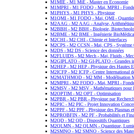
M1MIE - M1 MiE - Master en Economie
M1MPRI - M1 FODQ - Maj. MPRI - Fondeme
M1PHYS - M1 PHYS - Physique
M1QMI - M1 FODQ - Maj. QMI - Quantique
M2AAG - M2 AAG - Analyse, Arithmétique
M2BBH - M2 BBH - Biologie, Biotechnolog
M2BME - M2 BME - Ingénierie BioMédica
M2CHI - M2 CHI - Chimie et Interfaces
M2CPS - M2 CCSN - Maj. CPS - Système 
M2DS - M2 DS - Science des données
M2FLUIDS - M2 Mech - Maj. Fluids - Meca
M2GIPLATO - M2 GI-PLATO - Grandes instal
M2HEP - M2 HEP - Physique des Hautes E
M2ICFP - M2 ICFP - Centre International 
M2MATHMOD - M2 MM - Modélisation M
M2MPRI - M2 FODQ - Maj. MPRI - Fondeme
M2MSV - M2 MSV - Mathématiques pour le
M2OPTIM - M2 OPT - Optimisation
M2PBR - M2 PBR - Physique par Recherc
M2PIC - M2 PIC - Projet Innovation Conce
M2PPF - M2 PPF - Physique des Plasmas et
M2PROBFIN - M2 PF - Probabilités et Fin
M2QD - M2 QD - Dispositifs Quantiques
M2QLMN - M2 QLMN - Quantique, Lumiere
M2SMNO - M2 SMNO - Science des Materi