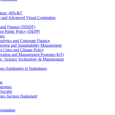
hnique -MSc&T
ce and Advanced Visual Computing
and Finance (DDDF)
r Public Policy (DEPP)
ess
ytics and Corporate Finance
ring and Sustainability Management
Cities and Climate Policy
ovation and Management Program (IoT)
: Science Technology & Management
ppliquées et Statistiques
ue
nergies
 Société
es Jacques Hadamard
ormatique