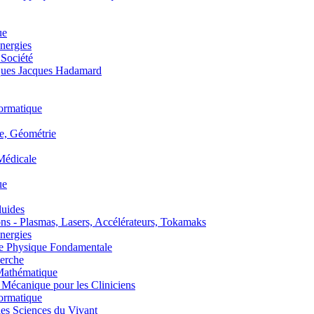
ue
nergies
 Société
es Jacques Hadamard
ormatique
, Géométrie
édicale
ue
uides
s - Plasmas, Lasers, Accélérateurs, Tokamaks
nergies
de Physique Fondamentale
erche
athématique
anique pour les Cliniciens
ormatique
s Sciences du Vivant