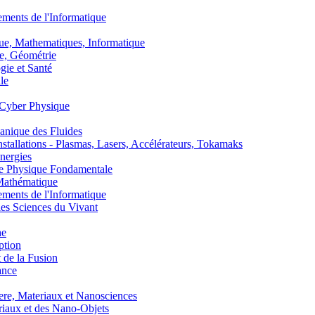
nts de l'Informatique
, Mathematiques, Informatique
, Géométrie
ie et Santé
le
Cyber Physique
nique des Fluides
lations - Plasmas, Lasers, Accélérateurs, Tokamaks
nergies
de Physique Fondamentale
athématique
nts de l'Informatique
s Sciences du Vivant
he
ption
 de la Fusion
ance
, Materiaux et Nanosciences
aux et des Nano-Objets