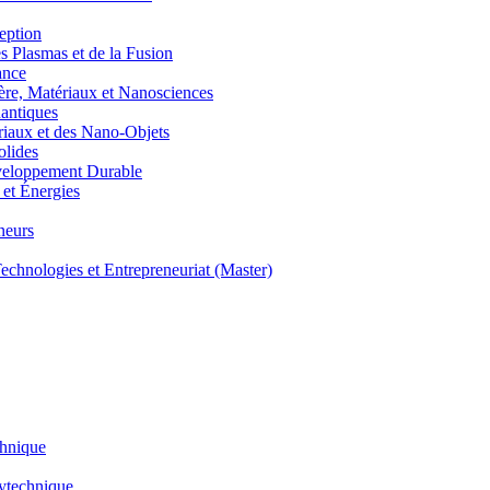
eption
lasmas et de la Fusion
ance
, Matériaux et Nanosciences
ntiques
aux et des Nano-Objets
lides
eloppement Durable
et Énergies
neurs
hnologies et Entrepreneuriat (Master)
chnique
lytechnique