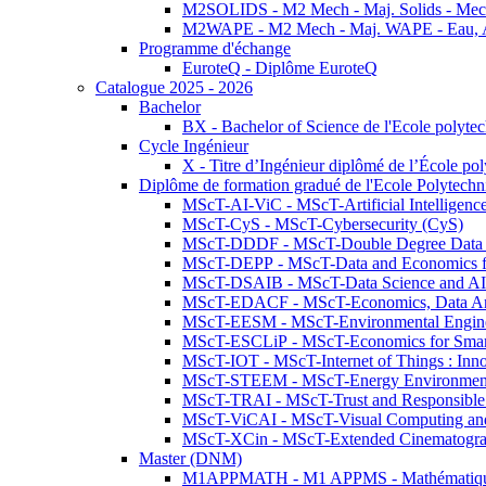
M2SOLIDS - M2 Mech - Maj. Solids - Meca
M2WAPE - M2 Mech - Maj. WAPE - Eau, Air
Programme d'échange
EuroteQ - Diplôme EuroteQ
Catalogue 2025 - 2026
Bachelor
BX - Bachelor of Science de l'Ecole polyte
Cycle Ingénieur
X - Titre d’Ingénieur diplômé de l’École po
Diplôme de formation gradué de l'Ecole Polytec
MScT-AI-ViC - MScT-Artificial Intelligen
MScT-CyS - MScT-Cybersecurity (CyS)
MScT-DDDF - MScT-Double Degree Data 
MScT-DEPP - MScT-Data and Economics fo
MScT-DSAIB - MScT-Data Science and AI 
MScT-EDACF - MScT-Economics, Data Anal
MScT-EESM - MScT-Environmental Enginee
MScT-ESCLiP - MScT-Economics for Smart 
MScT-IOT - MScT-Internet of Things : Inn
MScT-STEEM - MScT-Energy Environment 
MScT-TRAI - MScT-Trust and Responsible
MScT-ViCAI - MScT-Visual Computing and
MScT-XCin - MScT-Extended Cinematogr
Master (DNM)
M1APPMATH - M1 APPMS - Mathématiques A