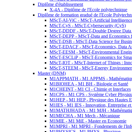
Diplôme d'établissement
X-4A - Diplôme de l'Ecole polytechnique
Diplôme de formation gradué de l'Ecole Polytec
MScT-AI-ViC - MScT-Artificial Intelligen
MScT-CyS - MScT-Cybersecurity (CyS)
MScT-DDDF - MScT-Double Degree Data 
MScT-DEPP - MScT-Data and Economics fo
MScT-DSB - MScT-Data Science for Busin
MScT-EDACF - MScT-Economics, Data Anal
MScT-EESM - MScT-Environmental Enginee
MScT-ESCLiP - MScT-Economics for Smart 
MScT-IOT - MScT-Internet of Things : Inn
MScT-STEEM - MScT-Energy Environment 
Master (DNM)
M1APPMATH - M1 APPMS - Mathématiques A
M1BIOHEA - M1 BH - Biologie et Santé
M1CHEINT - M1 CI - Chimie et Interfaces
M1CPS - M1 CPS - Système Cyber Physiq
M1HEP - M1 HEP - Physique des Hautes E
M1IES - M1 IES - Innovation, Entreprise et
M1MATHJHADA - M1 MJH - Mathématiqu
M1MECHA - M1 Mech - Mécanique
M1MIE - M1 MiE - Master en Economie
M1MPRI - M1 MPRI - Fondements de l'Inf
M1PHYSICS - M1 PHYS - Physique