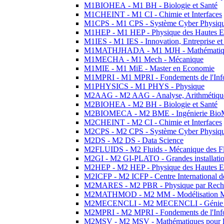
M1BIOHEA - M1 BH - Biologie et Santé
M1CHEINT - M1 CI - Chimie et Interfaces
M1CPS - M1 CPS - Système Cyber Physiq
M1HEP - M1 HEP - Physique des Hautes E
M1IES - M1 IES - Innovation, Entreprise et
M1MATHJHADA - M1 MJH - Mathématiqu
M1MECHA - M1 Mech - Mécanique
M1MIE - M1 MiE - Master en Economie
M1MPRI - M1 MPRI - Fondements de l'Inf
M1PHYSICS - M1 PHYS - Physique
M2AAG - M2 AAG - Analyse, Arithmétique
M2BIOHEA - M2 BH - Biologie et Santé
M2BIOMECA - M2 BME - Ingénierie BioM
M2CHEINT - M2 CI - Chimie et Interfaces
M2CPS - M2 CPS - Système Cyber Physiq
M2DS - M2 DS - Data Science
M2FLUIDS - M2 Fluids - Mécanique des Fl
M2GI - M2 GI-PLATO - Grandes installation
M2HEP - M2 HEP - Physique des Hautes E
M2ICFP - M2 ICFP - Centre International 
M2MARES - M2 PBR - Physique par Rech
M2MATHMOD - M2 MM - Modélisation M
M2MECENCLI - M2 MECENCLI - Génie Méc
M2MPRI - M2 MPRI - Fondements de l'Inf
M2MSV - M2 MSV - Mathématiques pour le