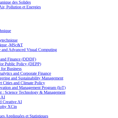
nique des Solides
, Pollution et Energies
chnique
lytechnique
hnique -MSc&T
ce and Advanced Visual Computing
and Finance (DDDF)
r Public Policy (DEPP)
for Business
ytics and Corporate Finance
ring and Sustainability Management
Cities and Climate Policy
ovation and Management Program (IoT)
: Science Technology & Management
 AI
 Creative AI
aphy XCin
ppliquées et Statistiques