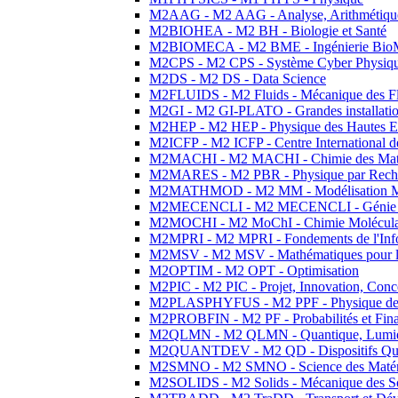
M2AAG - M2 AAG - Analyse, Arithmétique
M2BIOHEA - M2 BH - Biologie et Santé
M2BIOMECA - M2 BME - Ingénierie BioM
M2CPS - M2 CPS - Système Cyber Physiq
M2DS - M2 DS - Data Science
M2FLUIDS - M2 Fluids - Mécanique des Fl
M2GI - M2 GI-PLATO - Grandes installation
M2HEP - M2 HEP - Physique des Hautes E
M2ICFP - M2 ICFP - Centre International 
M2MACHI - M2 MACHI - Chimie des Matéri
M2MARES - M2 PBR - Physique par Rech
M2MATHMOD - M2 MM - Modélisation M
M2MECENCLI - M2 MECENCLI - Génie Méc
M2MOCHI - M2 MoChI - Chimie Moléculaire
M2MPRI - M2 MPRI - Fondements de l'Inf
M2MSV - M2 MSV - Mathématiques pour le
M2OPTIM - M2 OPT - Optimisation
M2PIC - M2 PIC - Projet, Innovation, Conc
M2PLASPHYFUS - M2 PPF - Physique des P
M2PROBFIN - M2 PF - Probabilités et Fin
M2QLMN - M2 QLMN - Quantique, Lumière
M2QUANTDEV - M2 QD - Dispositifs Qua
M2SMNO - M2 SMNO - Science des Matéri
M2SOLIDS - M2 Solids - Mécanique des So