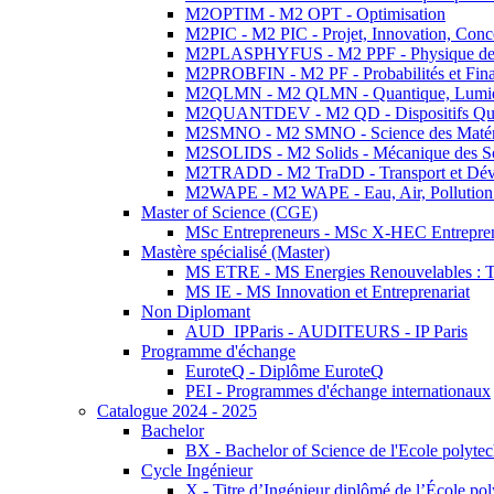
M2OPTIM - M2 OPT - Optimisation
M2PIC - M2 PIC - Projet, Innovation, Conc
M2PLASPHYFUS - M2 PPF - Physique des P
M2PROBFIN - M2 PF - Probabilités et Fin
M2QLMN - M2 QLMN - Quantique, Lumière
M2QUANTDEV - M2 QD - Dispositifs Qua
M2SMNO - M2 SMNO - Science des Matéri
M2SOLIDS - M2 Solids - Mécanique des So
M2TRADD - M2 TraDD - Transport et Dév
M2WAPE - M2 WAPE - Eau, Air, Pollution 
Master of Science (CGE)
MSc Entrepreneurs - MSc X-HEC Entrepre
Mastère spécialisé (Master)
MS ETRE - MS Energies Renouvelables : Tec
MS IE - MS Innovation et Entreprenariat
Non Diplomant
AUD_IPParis - AUDITEURS - IP Paris
Programme d'échange
EuroteQ - Diplôme EuroteQ
PEI - Programmes d'échange internationaux
Catalogue 2024 - 2025
Bachelor
BX - Bachelor of Science de l'Ecole polyte
Cycle Ingénieur
X - Titre d’Ingénieur diplômé de l’École po