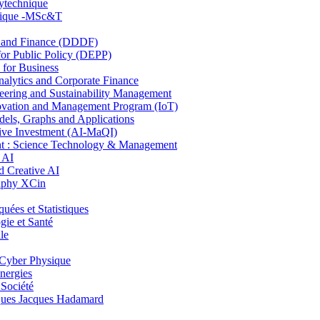
lytechnique
hnique -MSc&T
and Finance (DDDF)
r Public Policy (DEPP)
for Business
ytics and Corporate Finance
ring and Sustainability Management
ovation and Management Program (IoT)
ls, Graphs and Applications
ive Investment (AI-MaQI)
: Science Technology & Management
 AI
 Creative AI
aphy XCin
es et Statistiques
ie et Santé
le
Cyber Physique
nergies
 Société
es Jacques Hadamard