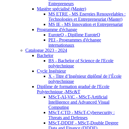
Entrepreneurs
Mastère spécialisé (Master)
MS ETRE - MS Energies Renouvelables :
Technologies et Entrepreneuriat (Master)
MS IE - MS Innovation et Entreprenariat
Programme d'échange
EuroteQ - Diplôme EuroteQ
PEI - Programmes d'échange
internationaux
Catalogue 2023 - 2024
Bachelor
BS - Bachelor of Science de l'Ecole
polytechnique
Cycle Ingénieur
X - Titre d’Ingénieur diplômé de l’École
polytechnique
Diplôme de formation gradué de l'Ecole
Polytechnique -MSc&T
MScT-AI-ViC - MScT-Artificial
Intelligence and Advanced Visual
Computing
MScT-CTD - MScT-Cybersecurity :
Threats and Defenses
MScT-DDDF - MScT-Double Degree
Data and Finance (DDDF)