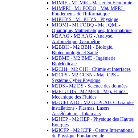
M1MIE - M1 MiE - Master en Economie
M1MPRI - M1 FODQ - Maj. MPRI -
Fondements de l'Informatique
M1PHYS - M1 PHYS - Physique
M1QMI - M1 FODQ - Maj. QMI -
Quantique, Mathematiques, Informatique
M2AAG - M2 AAG - Analyse,
Arithmétique, Géométrie
M2BBH - M2 BBH - Biologie,
Biotechnologie et Santé
M2BME - M2 BME - Ingénierie
BioMédicale
M2CHI - M2 CHI - Chimie et Interfaces
M2CPS - M2 CCSN - Maj. CPS -
Système Cyber Physique
M2DS - M2 DS - Science des données
M2FLUIDS - M2 Mech - Maj. Fluids -
Mecanique des Fluides
M2GIPLATO - M2 GI-PLATO - Grandes
installations - Plasmas, Lasers,
Accélérateurs, Tokamaks
M2HEP - M2 HEP - Physique des Hautes
Energies
M2ICFP - M2 ICFP - Centre International
de Physique Fondamentale