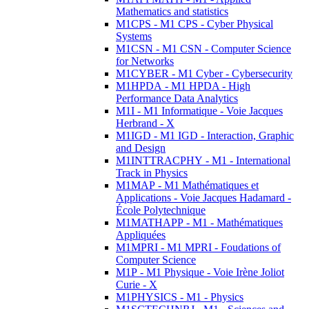
Mathematics and statistics
M1CPS - M1 CPS - Cyber Physical
Systems
M1CSN - M1 CSN - Computer Science
for Networks
M1CYBER - M1 Cyber - Cybersecurity
M1HPDA - M1 HPDA - High
Performance Data Analytics
M1I - M1 Informatique - Voie Jacques
Herbrand - X
M1IGD - M1 IGD - Interaction, Graphic
and Design
M1INTTRACPHY - M1 - International
Track in Physics
M1MAP - M1 Mathématiques et
Applications - Voie Jacques Hadamard -
École Polytechnique
M1MATHAPP - M1 - Mathématiques
Appliquées
M1MPRI - M1 MPRI - Foudations of
Computer Science
M1P - M1 Physique - Voie Irène Joliot
Curie - X
M1PHYSICS - M1 - Physics