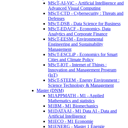
MScT-AI-ViC - Artificial Intelligence and
Advanced Visual Computing
MScT-CTD - Cybersecurity : Threats and
Defenses
MScT-DSB - Data Science for Business
MScT-EDACF - Economics, Data
Analytics and Corporate Finance
MScT-EESM - Environmental
Engineering and Sustainability
Management
MScT-ESCLiP - Economics for Smart
Cities and Climate Policy
MScT-IOT - Internet of Things :
Innovation and Management Program
(IoT)
MScT-STEEM - Energy Environment :
Science Technology & Management
Master (DNM)
M1APPMATH - M1 - Applied
Mathematics and statistics
M1BM - M1 Biomechanics
M1DATAAI - M1 Data AI - Data and
Artificial Intelligence
M1ECO - M1 Economie
M1ENERG - Master 1 Énergie