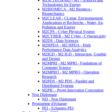
M1SCTECHNRJ - M1 - Sciences and
Technologies for Energy
M2BIOMECA - M2 Biomeca -
Biomechanics
M2CLEAR - CLimat, Environnement,
Applications et Recherche - Water, Air,
Pollution and Energy
M2CPS - Cyber Physical System
M2CYBER - M2 Cyber - Cybersecurity
M2DS - Data Sciences
M2HPDA - M2 HPDA - High
Performance Data Analytics
M2IGD - M2 IGD - Interaction, Graphic
and Design
M2MPRI - M2 MPRI - Foudations of
Computer Science
M2MPRO - M2 MPRO - Operation
Research
M2PDS - M2 PDS - Parallel and
Distributed Systems
M2PIC - Projet Innovation Conception
Non Diplomant
ND - Non Diplomant
Programme d'échange
PEI - Echanges PEI