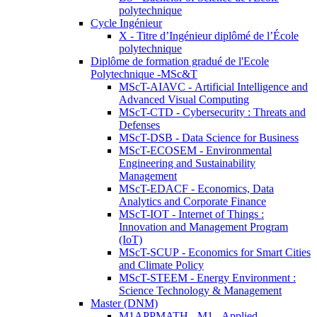
polytechnique
Cycle Ingénieur
X - Titre d’Ingénieur diplômé de l’École
polytechnique
Diplôme de formation gradué de l'Ecole
Polytechnique -MSc&T
MScT-AIAVC - Artificial Intelligence and
Advanced Visual Computing
MScT-CTD - Cybersecurity : Threats and
Defenses
MScT-DSB - Data Science for Business
MScT-ECOSEM - Environmental
Engineering and Sustainability
Management
MScT-EDACF - Economics, Data
Analytics and Corporate Finance
MScT-IOT - Internet of Things :
Innovation and Management Program
(IoT)
MScT-SCUP - Economics for Smart Cities
and Climate Policy
MScT-STEEM - Energy Environment :
Science Technology & Management
Master (DNM)
M1APPMATH - M1 - Applied