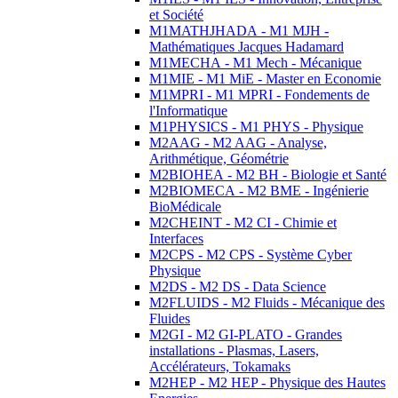
et Société
M1MATHJHADA - M1 MJH -
Mathématiques Jacques Hadamard
M1MECHA - M1 Mech - Mécanique
M1MIE - M1 MiE - Master en Economie
M1MPRI - M1 MPRI - Fondements de
l'Informatique
M1PHYSICS - M1 PHYS - Physique
M2AAG - M2 AAG - Analyse,
Arithmétique, Géométrie
M2BIOHEA - M2 BH - Biologie et Santé
M2BIOMECA - M2 BME - Ingénierie
BioMédicale
M2CHEINT - M2 CI - Chimie et
Interfaces
M2CPS - M2 CPS - Système Cyber
Physique
M2DS - M2 DS - Data Science
M2FLUIDS - M2 Fluids - Mécanique des
Fluides
M2GI - M2 GI-PLATO - Grandes
installations - Plasmas, Lasers,
Accélérateurs, Tokamaks
M2HEP - M2 HEP - Physique des Hautes