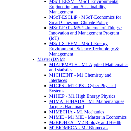
MScT-EESM - MScT-Environmental
Engineering and Sustainability
Management
MScT-ESCLiP - MScT-Economics for
Smart Cities and Climate Policy
MScT-IOT - MScT-Internet of Things :
Innovation and Management Program
(IoT)
MScT-STEEM - MScT-Energy
Environment : Science Technology &
Management
Master (DNM)
M1APPMATH - M1 Applied Mathematics
and statistics
M1CHEINT - M1 Chemistry and
Interfaces
M1CPS - M1 CPS - Cyber Physical
Systems
M1HEP - M1 High Energy Physics
M1MATHJHADA - M1 Mathematiques
Jacques Hadamard
M1MECHA - M1 Mechanics
M1MIE - M1 MIE - Master in Economics
M2BIOHEA - M2 Biology and Health
M2BIOMECA - M2 Biomeca -