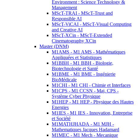
Environment : Science Technology &
Management
MScT-TRAI - MScT-Trust and
Responsible AI
MScT-ViCAI - MScT-Visual Computing
and Creative AI
MScT-XCin - MScT-Extended
Cinematography XCin
Master (DNM)
M1AMS - M1 AMS - Mathématiques
Appliquées et Statistiques
M1BBH - M1 BBH - Biologie,
Biotechnologie et Santé
M1BME - M1 BME - Ingénierie
BioMédicale
M1CHI - M1 CHI - Chimie et Interfaces
M1CPS - M1 CCSN - Maj. CPS -
Système Cyber Physique
M1HEP - M1 HEP - Physique des Hautes
Energies
M1IES - M1 IES - Innovation, Entreprise
et Société
M1MATHJHADA - M1 MJH -
Mathematiques Jacques Hadamard
M1MEC - M1 Mech - Mecanique