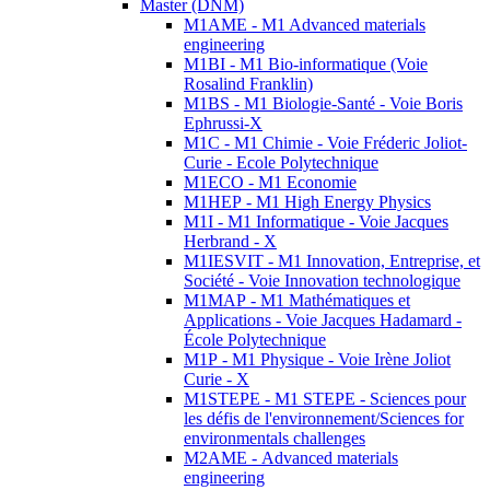
Master (DNM)
M1AME - M1 Advanced materials
engineering
M1BI - M1 Bio-informatique (Voie
Rosalind Franklin)
M1BS - M1 Biologie-Santé - Voie Boris
Ephrussi-X
M1C - M1 Chimie - Voie Fréderic Joliot-
Curie - Ecole Polytechnique
M1ECO - M1 Economie
M1HEP - M1 High Energy Physics
M1I - M1 Informatique - Voie Jacques
Herbrand - X
M1IESVIT - M1 Innovation, Entreprise, et
Société - Voie Innovation technologique
M1MAP - M1 Mathématiques et
Applications - Voie Jacques Hadamard -
École Polytechnique
M1P - M1 Physique - Voie Irène Joliot
Curie - X
M1STEPE - M1 STEPE - Sciences pour
les défis de l'environnement/Sciences for
environmentals challenges
M2AME - Advanced materials
engineering