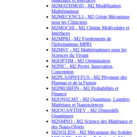
Matériaux et Interfaces
M2MATHMOD - M2 Modélisation
Mathématique
M2MECENCLI - M2 Génie Mécanique
pour les Cliniciens
M2MOCHI - M2 Chimie Moléculaire et
Interfaces
M2MPRI - M2 Fondements de
l'Informatique MPRI
M2MSV - M2 Mathématiques pour les
Sciences du Vivant
M2OPTIM - M2 Optimisation
M2PIC - M2 Projet, Innovation,
Conception
M2PLASPHYFUS - M2 Physique des
Plasmas et de la Fusion
M2PROBFIN - M2 Probabilités et
Finance
M2QNSLMT - M2 Quantique, Lumière,
Matériaux et Nanosciences
M2QUANTDEV - M2 Dispositifs
Quantiques
M2SMNO - M2 Science des Matériaux et
des Nano-Objets
M2SOLIDS - M2 Mécanique des Solides