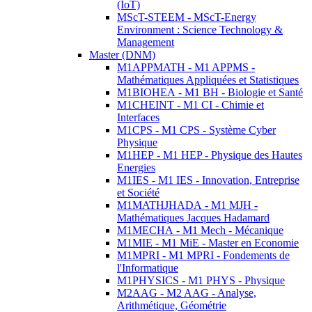
(IoT)
MScT-STEEM - MScT-Energy
Environment : Science Technology &
Management
Master (DNM)
M1APPMATH - M1 APPMS -
Mathématiques Appliquées et Statistiques
M1BIOHEA - M1 BH - Biologie et Santé
M1CHEINT - M1 CI - Chimie et
Interfaces
M1CPS - M1 CPS - Système Cyber
Physique
M1HEP - M1 HEP - Physique des Hautes
Energies
M1IES - M1 IES - Innovation, Entreprise
et Société
M1MATHJHADA - M1 MJH -
Mathématiques Jacques Hadamard
M1MECHA - M1 Mech - Mécanique
M1MIE - M1 MiE - Master en Economie
M1MPRI - M1 MPRI - Fondements de
l'Informatique
M1PHYSICS - M1 PHYS - Physique
M2AAG - M2 AAG - Analyse,
Arithmétique, Géométrie