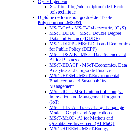
Cycle Ingénieur
X - Titre d’Ingénieur diplômé de l’École
polytechnique
Diplôme de formation gradué de l'Ecole
Polytechnique -MSc&T
MScT-CyS - MScT-Cybersecurity (CyS)
MScT-DDDF - MScT-Double Degree
Data and Finance (DDDF)
MScT-DEPP - MScT-Data and Economics
for Public Policy (DEPP)
MScT-DSAIB - MScT-Data Science and
AI for Business
MScT-EDACF - MScT-Economics, Data
Analytics and Corporate Finance
MScT-EESM - MScT-Environmental
Engineering and Sustainability
Management
MScT-IOT - MScT-Internet of Things :
Innovation and Management Program
(IoT)
MScT-LLGA - Track : Large Language
Models, Graphs and Applications
MScT-MaQI - AI for Markets and
Quantitative Investment (AI-MaQI)
MScT-STEEM - MScT-Energy