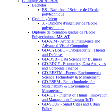
Catalogue 2019 - 2020
Bachelor
BS - Bachelor of Science de l'Ecole
polytechnique
Cycle Ingénieur
X - Diplôme d'ingénieur de l'Ecole
polytechnique
Diplôme de formation gradué de l'Ecole
Polytechnique -MSc&T
GD-AIM - Artificial Intelligence and
Advanced Visual Computing
GD-CYBSEC - Cybersecurity : Threats
and Defenses
GD-DSB - Data Science for Business
GD-EDCF - Economics, Data Analytics
and Corporate Finance
GD-EESTM - Energy Environment :
Science Technology & Management
GD-ESEM - Ecotechnologies for
Sustainability & Environment
Management
GD-IOT - Internet of Things : Innovation
and Management Program (IoT)
GD-SCUP - Smart Cities and Urban
Policy