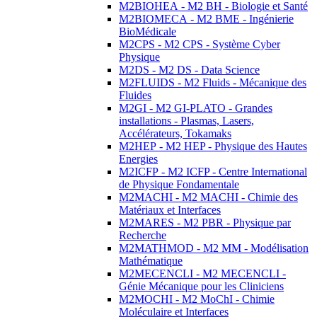
M2BIOHEA - M2 BH - Biologie et Santé
M2BIOMECA - M2 BME - Ingénierie
BioMédicale
M2CPS - M2 CPS - Système Cyber
Physique
M2DS - M2 DS - Data Science
M2FLUIDS - M2 Fluids - Mécanique des
Fluides
M2GI - M2 GI-PLATO - Grandes
installations - Plasmas, Lasers,
Accélérateurs, Tokamaks
M2HEP - M2 HEP - Physique des Hautes
Energies
M2ICFP - M2 ICFP - Centre International
de Physique Fondamentale
M2MACHI - M2 MACHI - Chimie des
Matériaux et Interfaces
M2MARES - M2 PBR - Physique par
Recherche
M2MATHMOD - M2 MM - Modélisation
Mathématique
M2MECENCLI - M2 MECENCLI -
Génie Mécanique pour les Cliniciens
M2MOCHI - M2 MoChI - Chimie
Moléculaire et Interfaces