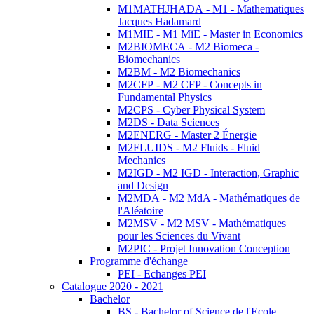
M1MATHJHADA - M1 - Mathematiques
Jacques Hadamard
M1MIE - M1 MiE - Master in Economics
M2BIOMECA - M2 Biomeca -
Biomechanics
M2BM - M2 Biomechanics
M2CFP - M2 CFP - Concepts in
Fundamental Physics
M2CPS - Cyber Physical System
M2DS - Data Sciences
M2ENERG - Master 2 Énergie
M2FLUIDS - M2 Fluids - Fluid
Mechanics
M2IGD - M2 IGD - Interaction, Graphic
and Design
M2MDA - M2 MdA - Mathématiques de
l'Aléatoire
M2MSV - M2 MSV - Mathématiques
pour les Sciences du Vivant
M2PIC - Projet Innovation Conception
Programme d'échange
PEI - Echanges PEI
Catalogue 2020 - 2021
Bachelor
BS - Bachelor of Science de l'Ecole