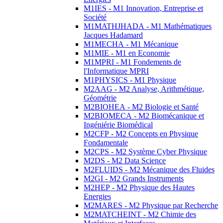
M1IES - M1 Innovation, Entreprise et
Société
M1MATHJHADA - M1 Mathématiques
Jacques Hadamard
M1MECHA - M1 Mécanique
M1MIE - M1 en Economie
M1MPRI - M1 Fondements de
l'Informatique MPRI
M1PHYSICS - M1 Physique
M2AAG - M2 Analyse, Arithmétique,
Géométrie
M2BIOHEA - M2 Biologie et Santé
M2BIOMECA - M2 Biomécanique et
Ingéniérie Biomédical
M2CFP - M2 Concepts en Physique
Fondamentale
M2CPS - M2 Système Cyber Physique
M2DS - M2 Data Science
M2FLUIDS - M2 Mécanique des Fluides
M2GI - M2 Grands Instruments
M2HEP - M2 Physique des Hautes
Energies
M2MARES - M2 Physique par Recherche
M2MATCHEINT - M2 Chimie des