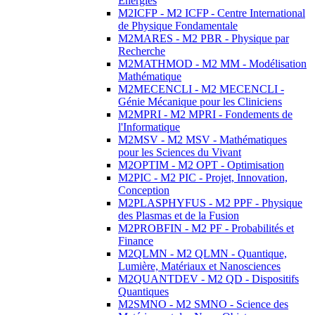
Energies
M2ICFP - M2 ICFP - Centre International
de Physique Fondamentale
M2MARES - M2 PBR - Physique par
Recherche
M2MATHMOD - M2 MM - Modélisation
Mathématique
M2MECENCLI - M2 MECENCLI -
Génie Mécanique pour les Cliniciens
M2MPRI - M2 MPRI - Fondements de
l'Informatique
M2MSV - M2 MSV - Mathématiques
pour les Sciences du Vivant
M2OPTIM - M2 OPT - Optimisation
M2PIC - M2 PIC - Projet, Innovation,
Conception
M2PLASPHYFUS - M2 PPF - Physique
des Plasmas et de la Fusion
M2PROBFIN - M2 PF - Probabilités et
Finance
M2QLMN - M2 QLMN - Quantique,
Lumière, Matériaux et Nanosciences
M2QUANTDEV - M2 QD - Dispositifs
Quantiques
M2SMNO - M2 SMNO - Science des