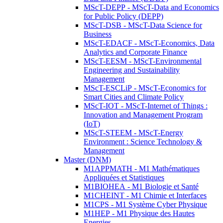
MScT-DEPP - MScT-Data and Economics
for Public Policy (DEPP)
MScT-DSB - MScT-Data Science for
Business
MScT-EDACF - MScT-Economics, Data
Analytics and Corporate Finance
MScT-EESM - MScT-Environmental
Engineering and Sustainability
Management
MScT-ESCLiP - MScT-Economics for
Smart Cities and Climate Policy
MScT-IOT - MScT-Internet of Things :
Innovation and Management Program
(IoT)
MScT-STEEM - MScT-Energy
Environment : Science Technology &
Management
Master (DNM)
M1APPMATH - M1 Mathématiques
Appliquées et Statistiques
M1BIOHEA - M1 Biologie et Santé
M1CHEINT - M1 Chimie et Interfaces
M1CPS - M1 Système Cyber Physique
M1HEP - M1 Physique des Hautes
Energies