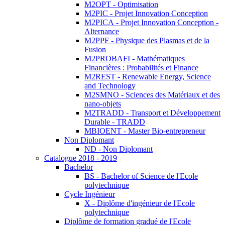
M2OPT - Optimisation
M2PIC - Projet Innovation Conception
M2PICA - Projet Innovation Conception -
Alternance
M2PPF - Physique des Plasmas et de la
Fusion
M2PROBAFI - Mathématiques
Financières : Probabilités et Finance
M2REST - Renewable Energy, Science
and Technology
M2SMNO - Sciences des Matériaux et des
nano-objets
M2TRADD - Transport et Développement
Durable - TRADD
MBIOENT - Master Bio-entrepreneur
Non Diplomant
ND - Non Diplomant
Catalogue 2018 - 2019
Bachelor
BS - Bachelor of Science de l'Ecole
polytechnique
Cycle Ingénieur
X - Diplôme d'ingénieur de l'Ecole
polytechnique
Diplôme de formation gradué de l'Ecole