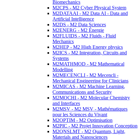
Biomechanics
M2CPS - M2 Cyber Physical System
M2DATAAI - M2 Data AI - Data and
Artificial Intelligence
M2DS - M2 Data Sciences
M2ENERG - M2 Énergie
M2FLUIDS - M2 Fluids - Fluid
Mechanics
M2HEP - M2 High Energy physics
M2ICS - M2 Integration, Circuits and
Systems
M2MATHMOD - M2 Mathematical
Modelling
M2MECENCLI - M2 Mecencli -
Mechanical Engineering for Clinicians
M2MICAS - M2 Machine Learning,
Communications and Security
M2MOCHI - M2 Molecular Chemistry
and Interfaces
M2MSV - M2 MSV - Mathématiques
pour les Sciences du Vivant
M2OPTIM - M2 Optimisation
M2PIC - M2 Projet Innovation Conception
M2QNSLMT - M2 Quantum, Light,
Materials and Nanosciences