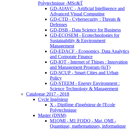
Polytechnique -MSc&T
GD-AIAVC - Artificial Intelligence and
Advanced Visual Computing
GD-CTD - Cybersecurity : Threats &
Defenses
GD-DSB - Data Science for Business
GD-ECOSEM - Ecotechnologies for
Sustainability & Environment
Management
GD-EDACF - Economics, Data Analytics
and Corporate Finance
GD-IOT - Internet of Things : Innovation
and Management Program (IoT)
GD-SCUP - Smart Cities and Urban
Policy
GD-STEEM - Energy Environment :
Science Technology & Management
Catalogue 2017 - 2018
Cycle Ingénieur
X - Diplôme d'ingénieur de l'Ecole
Polytechnique
Master (DNM)
M1QMI - M1 FODQ - Maj. QMI -
Quantique, mathematiques, informatique