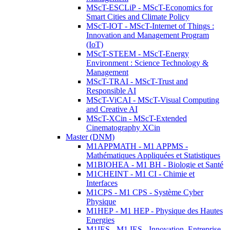
MScT-ESCLiP - MScT-Economics for
Smart Cities and Climate Policy
MScT-IOT - MScT-Internet of Things :
Innovation and Management Program
(IoT)
MScT-STEEM - MScT-Energy
Environment : Science Technology &
Management
MScT-TRAI - MScT-Trust and
Responsible AI
MScT-ViCAI - MScT-Visual Computing
and Creative AI
MScT-XCin - MScT-Extended
Cinematography XCin
Master (DNM)
M1APPMATH - M1 APPMS -
Mathématiques Appliquées et Statistiques
M1BIOHEA - M1 BH - Biologie et Santé
M1CHEINT - M1 CI - Chimie et
Interfaces
M1CPS - M1 CPS - Système Cyber
Physique
M1HEP - M1 HEP - Physique des Hautes
Energies
M1IES - M1 IES - Innovation, Entreprise