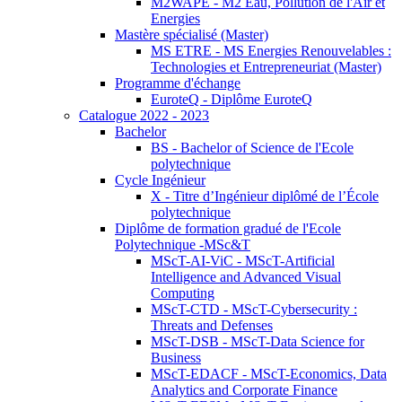
M2WAPE - M2 Eau, Pollution de l'Air et
Energies
Mastère spécialisé (Master)
MS ETRE - MS Energies Renouvelables :
Technologies et Entrepreneuriat (Master)
Programme d'échange
EuroteQ - Diplôme EuroteQ
Catalogue 2022 - 2023
Bachelor
BS - Bachelor of Science de l'Ecole
polytechnique
Cycle Ingénieur
X - Titre d’Ingénieur diplômé de l’École
polytechnique
Diplôme de formation gradué de l'Ecole
Polytechnique -MSc&T
MScT-AI-ViC - MScT-Artificial
Intelligence and Advanced Visual
Computing
MScT-CTD - MScT-Cybersecurity :
Threats and Defenses
MScT-DSB - MScT-Data Science for
Business
MScT-EDACF - MScT-Economics, Data
Analytics and Corporate Finance