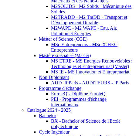
Matériaux et des Nano-Objets
M2SOLIDS - M2 Solids - Mécanique des
Solides
M2TRADD - M2 TraDD - Transport et
Développement Durable
M2WAPE - M2 WAPE - Eau, Air,
Pollution et Énergies
Master of Science (CGE)
MSc Entrepreneurs - MSc X-HEC
Entrepreneurs
Mastère spécialisé (Master)
MS ETRE - MS Energies Renouvelables :
Technologies et Entrepreneuriat (Master)
MS IE - MS Innovation et Entreprenariat
Non Diplomant
AUD_IPParis - AUDITEURS - IP Paris
Programme d'échange
EuroteQ - Diplôme EuroteQ
PEI - Programmes d'échange
internationaux
Catalogue 2024 - 2025
Bachelor
BX - Bachelor of Science de l'Ecole
polytechnique
Cycle Ingénieur