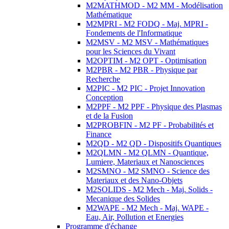
M2MATHMOD - M2 MM - Modélisation
Mathématique
M2MPRI - M2 FODQ - Maj. MPRI -
Fondements de l'Informatique
M2MSV - M2 MSV - Mathématiques
pour les Sciences du Vivant
M2OPTIM - M2 OPT - Optimisation
M2PBR - M2 PBR - Physique par
Recherche
M2PIC - M2 PIC - Projet Innovation
Conception
M2PPF - M2 PPF - Physique des Plasmas
et de la Fusion
M2PROBFIN - M2 PF - Probabilités et
Finance
M2QD - M2 QD - Dispositifs Quantiques
M2QLMN - M2 QLMN - Quantique,
Lumiere, Materiaux et Nanosciences
M2SMNO - M2 SMNO - Science des
Materiaux et des Nano-Objets
M2SOLIDS - M2 Mech - Maj. Solids -
Mecanique des Solides
M2WAPE - M2 Mech - Maj. WAPE -
Eau, Air, Pollution et Energies
Programme d'échange