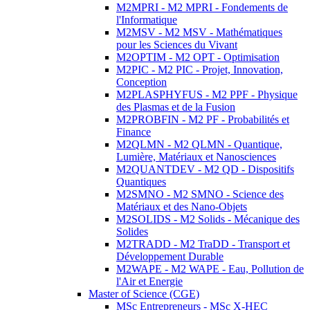
M2MPRI - M2 MPRI - Fondements de
l'Informatique
M2MSV - M2 MSV - Mathématiques
pour les Sciences du Vivant
M2OPTIM - M2 OPT - Optimisation
M2PIC - M2 PIC - Projet, Innovation,
Conception
M2PLASPHYFUS - M2 PPF - Physique
des Plasmas et de la Fusion
M2PROBFIN - M2 PF - Probabilités et
Finance
M2QLMN - M2 QLMN - Quantique,
Lumière, Matériaux et Nanosciences
M2QUANTDEV - M2 QD - Dispositifs
Quantiques
M2SMNO - M2 SMNO - Science des
Matériaux et des Nano-Objets
M2SOLIDS - M2 Solids - Mécanique des
Solides
M2TRADD - M2 TraDD - Transport et
Développement Durable
M2WAPE - M2 WAPE - Eau, Pollution de
l'Air et Energie
Master of Science (CGE)
MSc Entrepreneurs - MSc X-HEC