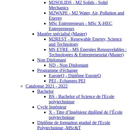
M2SOLIDS - M2 Solids - Solid
Mechanics
M2WAPE - M2 Water, Air, Pollution and
Energy
MSc Entrepreneurs - MSc X-HEC
Entrepreneurs
Mastère spécialisé (Master)
M2REST - Renewable Energy, Science
and Technology
MS ETRE - MS Energies Renouvelables :
Technologies & Entrepreneuriat (Master)
Non Diplomant
ND - Non Diplomant
Programme d'échange
EuroteQ - Diplôme EuroteQ
PEI - Echanges PEI
Catalogue 2021 - 2022
Bachelor
BS - Bachelor of Science de l'Ecole
polytechnique
Cycle Ingénieur
X - Titre d’Ingénieur diplômé de l’École
polytechnique
Diplôme de formation gradué de l'Ecole
Polytechnique -MSc&T