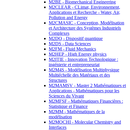
M2BE - Biomechanical Engineering
M2CLEAR - CLimat, Environnement,
Applications et Recherche - Water, Air,
Pollution and Energy
M2CMASIC - Conception, Modélisation
et Architecture des Systèmes Industriels
Complexes
M2DQ - Dispositif quantique
M2DS - Data Sciences
M2FM - Fluid Mechanics
M2HEP - High Energy physics
M2ITIE - Innovation Technologique :
ingénierie et entrepreneuriat
M2M4S - Modélisation Multiphysique
Multiéchelle des Matériaux et des
Structures
M2MAMSV - Master 2 Mathématiques et
Applications - Mathématiques pour les
Sciences du Vivant
M2MFSF - Mathématiques Financières :
Statistique et Finance
M2MM - Mathématiques de la
modélisation
M2MOCHI - Molecular Chemistry and
Interfaces