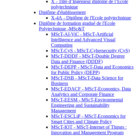
X - Titre d’Ingénieur diplômé de l’École
polytechnique
Diplôme d'établissement
X-4A - Diplôme de l'Ecole polytechnique
Diplôme de formation gradué de l'Ecole
Polytechnique -MSc&T
MScT-AI-ViC - MScT-Artificial
Intelligence and Advanced Visual
Computing
MScT-CyS - MScT-Cybersecurity (CyS)
MScT-DDDF - MScT-Double Degree
Data and Finance (DDDF)
MScT-DEPP - MScT-Data and Economics
for Public Policy (DEPP)
MScT-DSB - MScT-Data Science for
Business
MScT-EDACF - MScT-Economics, Data
Analytics and Corporate Finance
MScT-EESM - MScT-Environmental
Engineering and Sustainability
Management
MScT-ESCLiP - MScT-Economics for
Smart Cities and Climate Policy
MScT-IOT - MScT-Internet of Things :
Innovation and Management Program