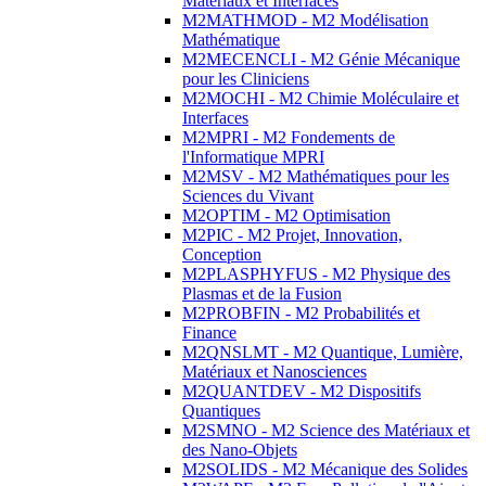
Matériaux et Interfaces
M2MATHMOD - M2 Modélisation
Mathématique
M2MECENCLI - M2 Génie Mécanique
pour les Cliniciens
M2MOCHI - M2 Chimie Moléculaire et
Interfaces
M2MPRI - M2 Fondements de
l'Informatique MPRI
M2MSV - M2 Mathématiques pour les
Sciences du Vivant
M2OPTIM - M2 Optimisation
M2PIC - M2 Projet, Innovation,
Conception
M2PLASPHYFUS - M2 Physique des
Plasmas et de la Fusion
M2PROBFIN - M2 Probabilités et
Finance
M2QNSLMT - M2 Quantique, Lumière,
Matériaux et Nanosciences
M2QUANTDEV - M2 Dispositifs
Quantiques
M2SMNO - M2 Science des Matériaux et
des Nano-Objets
M2SOLIDS - M2 Mécanique des Solides