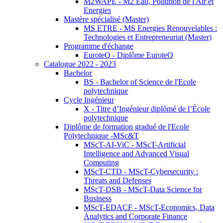
M2WAPE - M2 Eau, Pollution de l'Air et
Energies
Mastère spécialisé (Master)
MS ETRE - MS Energies Renouvelables :
Technologies et Entrepreneuriat (Master)
Programme d'échange
EuroteQ - Diplôme EuroteQ
Catalogue 2022 - 2023
Bachelor
BS - Bachelor of Science de l'Ecole
polytechnique
Cycle Ingénieur
X - Titre d’Ingénieur diplômé de l’École
polytechnique
Diplôme de formation gradué de l'Ecole
Polytechnique -MSc&T
MScT-AI-ViC - MScT-Artificial
Intelligence and Advanced Visual
Computing
MScT-CTD - MScT-Cybersecurity :
Threats and Defenses
MScT-DSB - MScT-Data Science for
Business
MScT-EDACF - MScT-Economics, Data
Analytics and Corporate Finance