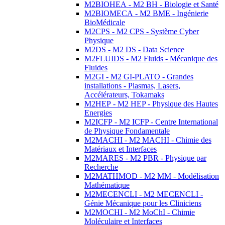
M2BIOHEA - M2 BH - Biologie et Santé
M2BIOMECA - M2 BME - Ingénierie
BioMédicale
M2CPS - M2 CPS - Système Cyber
Physique
M2DS - M2 DS - Data Science
M2FLUIDS - M2 Fluids - Mécanique des
Fluides
M2GI - M2 GI-PLATO - Grandes
installations - Plasmas, Lasers,
Accélérateurs, Tokamaks
M2HEP - M2 HEP - Physique des Hautes
Energies
M2ICFP - M2 ICFP - Centre International
de Physique Fondamentale
M2MACHI - M2 MACHI - Chimie des
Matériaux et Interfaces
M2MARES - M2 PBR - Physique par
Recherche
M2MATHMOD - M2 MM - Modélisation
Mathématique
M2MECENCLI - M2 MECENCLI -
Génie Mécanique pour les Cliniciens
M2MOCHI - M2 MoChI - Chimie
Moléculaire et Interfaces