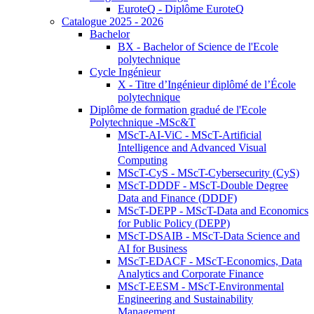
EuroteQ - Diplôme EuroteQ
Catalogue 2025 - 2026
Bachelor
BX - Bachelor of Science de l'Ecole
polytechnique
Cycle Ingénieur
X - Titre d’Ingénieur diplômé de l’École
polytechnique
Diplôme de formation gradué de l'Ecole
Polytechnique -MSc&T
MScT-AI-ViC - MScT-Artificial
Intelligence and Advanced Visual
Computing
MScT-CyS - MScT-Cybersecurity (CyS)
MScT-DDDF - MScT-Double Degree
Data and Finance (DDDF)
MScT-DEPP - MScT-Data and Economics
for Public Policy (DEPP)
MScT-DSAIB - MScT-Data Science and
AI for Business
MScT-EDACF - MScT-Economics, Data
Analytics and Corporate Finance
MScT-EESM - MScT-Environmental
Engineering and Sustainability
Management