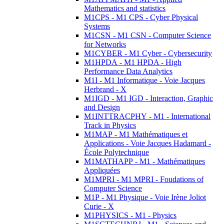
Mathematics and statistics
M1CPS - M1 CPS - Cyber Physical
Systems
M1CSN - M1 CSN - Computer Science
for Networks
M1CYBER - M1 Cyber - Cybersecurity
M1HPDA - M1 HPDA - High
Performance Data Analytics
M1I - M1 Informatique - Voie Jacques
Herbrand - X
M1IGD - M1 IGD - Interaction, Graphic
and Design
M1INTTRACPHY - M1 - International
Track in Physics
M1MAP - M1 Mathématiques et
Applications - Voie Jacques Hadamard -
École Polytechnique
M1MATHAPP - M1 - Mathématiques
Appliquées
M1MPRI - M1 MPRI - Foudations of
Computer Science
M1P - M1 Physique - Voie Irène Joliot
Curie - X
M1PHYSICS - M1 - Physics