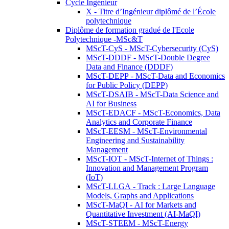
Cycle Ingénieur
X - Titre d’Ingénieur diplômé de l’École
polytechnique
Diplôme de formation gradué de l'Ecole
Polytechnique -MSc&T
MScT-CyS - MScT-Cybersecurity (CyS)
MScT-DDDF - MScT-Double Degree
Data and Finance (DDDF)
MScT-DEPP - MScT-Data and Economics
for Public Policy (DEPP)
MScT-DSAIB - MScT-Data Science and
AI for Business
MScT-EDACF - MScT-Economics, Data
Analytics and Corporate Finance
MScT-EESM - MScT-Environmental
Engineering and Sustainability
Management
MScT-IOT - MScT-Internet of Things :
Innovation and Management Program
(IoT)
MScT-LLGA - Track : Large Language
Models, Graphs and Applications
MScT-MaQI - AI for Markets and
Quantitative Investment (AI-MaQI)
MScT-STEEM - MScT-Energy