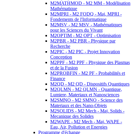
M2MATHMOD - M2 MM - Modélisation
Mathématique
M2MPRI - M2 FODQ - Maj. MPRI -
Fondements de l'Informatique
M2MSV - M2 MSV - Mathématiques
pour les Sciences du Vivant
M2OPTIM - M2 OPT - Optimisation
M2PBR - M2 PBR - Physique par
Recherche
M2PIC - M2 PIC - Projet Innovation
Conception
M2PPF - M2 PPF - Physique des Plasmas
et de la Fusion
M2PROBFIN - M2 PF - Probabilités et
Finance
M2QD - M2 QD - Dispositifs Quantiques
M2QLMN - M2 QLMN - Quantique,
Lumiere, Materiaux et Nanosciences
M2SMNO - M2 SMNO - Science des
Materiaux et des Nano-Objets
M2SOLIDS - M2 Mech - Maj. Solids -
Mecanique des Solides
M2WAPE - M2 Mech - Maj. WAPE -
Eau, Air, Pollution et Energies
Programme d'échange