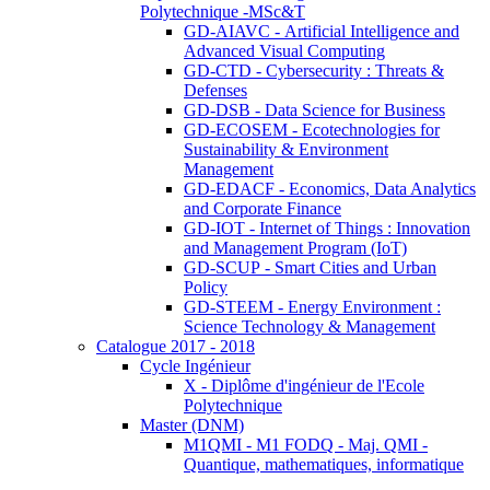
Polytechnique -MSc&T
GD-AIAVC - Artificial Intelligence and
Advanced Visual Computing
GD-CTD - Cybersecurity : Threats &
Defenses
GD-DSB - Data Science for Business
GD-ECOSEM - Ecotechnologies for
Sustainability & Environment
Management
GD-EDACF - Economics, Data Analytics
and Corporate Finance
GD-IOT - Internet of Things : Innovation
and Management Program (IoT)
GD-SCUP - Smart Cities and Urban
Policy
GD-STEEM - Energy Environment :
Science Technology & Management
Catalogue 2017 - 2018
Cycle Ingénieur
X - Diplôme d'ingénieur de l'Ecole
Polytechnique
Master (DNM)
M1QMI - M1 FODQ - Maj. QMI -
Quantique, mathematiques, informatique