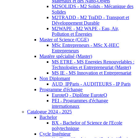
Matériaux et des Nano-Objets
M2SOLIDS - M2 Solids - Mécanique des
Solides
M2TRADD - M2 TraDD - Transport et
Développement Durable
M2WAPE - M2 WAPE - Eau, Air,
Pollution et Énergies
Master of Science (CGE)
MSc Entrepreneurs - MSc X-HEC
Entrepreneurs
Mastère spécialisé (Master)
MS ETRE - MS Energies Renouvelables :
Technologies et Entrepreneuriat (Master)
MS IE - MS Innovation et Entreprenariat
Non Diplomant
AUD_IPParis - AUDITEURS - IP Paris
Programme d'échange
EuroteQ - Diplôme EuroteQ
PEI - Programmes d'échange
internationaux
Catalogue 2024 - 2025
Bachelor
BX - Bachelor of Science de l'Ecole
polytechnique
Cycle Ingénieur