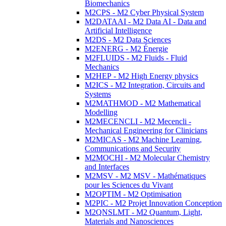
Biomechanics
M2CPS - M2 Cyber Physical System
M2DATAAI - M2 Data AI - Data and
Artificial Intelligence
M2DS - M2 Data Sciences
M2ENERG - M2 Énergie
M2FLUIDS - M2 Fluids - Fluid
Mechanics
M2HEP - M2 High Energy physics
M2ICS - M2 Integration, Circuits and
Systems
M2MATHMOD - M2 Mathematical
Modelling
M2MECENCLI - M2 Mecencli -
Mechanical Engineering for Clinicians
M2MICAS - M2 Machine Learning,
Communications and Security
M2MOCHI - M2 Molecular Chemistry
and Interfaces
M2MSV - M2 MSV - Mathématiques
pour les Sciences du Vivant
M2OPTIM - M2 Optimisation
M2PIC - M2 Projet Innovation Conception
M2QNSLMT - M2 Quantum, Light,
Materials and Nanosciences