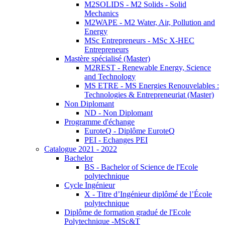
M2SOLIDS - M2 Solids - Solid
Mechanics
M2WAPE - M2 Water, Air, Pollution and
Energy
MSc Entrepreneurs - MSc X-HEC
Entrepreneurs
Mastère spécialisé (Master)
M2REST - Renewable Energy, Science
and Technology
MS ETRE - MS Energies Renouvelables :
Technologies & Entrepreneuriat (Master)
Non Diplomant
ND - Non Diplomant
Programme d'échange
EuroteQ - Diplôme EuroteQ
PEI - Echanges PEI
Catalogue 2021 - 2022
Bachelor
BS - Bachelor of Science de l'Ecole
polytechnique
Cycle Ingénieur
X - Titre d’Ingénieur diplômé de l’École
polytechnique
Diplôme de formation gradué de l'Ecole
Polytechnique -MSc&T