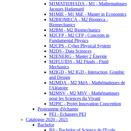
M1MATHJHADA - M1 - Mathematiques
Jacques Hadamard
M1MIE - M1 MiE - Master in Economics
M2BIOMECA - M2 Biomeca -
Biomechanics
M2BM - M2 Biomechanics
M2CFP - M2 CFP - Concepts in
Fundamental Physics
M2CPS - Cyber Physical System
M2DS - Data Sciences
M2ENERG - Master 2 Énergie
M2FLUIDS - M2 Fluids - Fluid
Mechanics
M2IGD - M2 IGD - Interaction, Graphic
and Design
M2MDA - M2 MdA - Mathématiques de
l'Aléatoire
M2MSV - M2 MSV - Mathématiques
pour les Sciences du Vivant
M2PIC - Projet Innovation Conception
Programme d'échange
PEI - Echanges PEI
Catalogue 2020 - 2021
Bachelor
BS - Bachelor of Science de l'Ecole