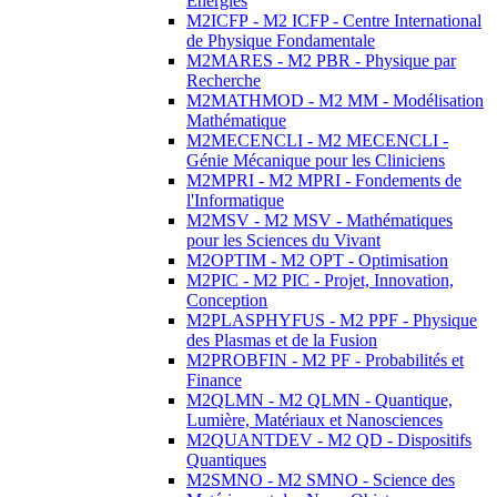
Energies
M2ICFP - M2 ICFP - Centre International
de Physique Fondamentale
M2MARES - M2 PBR - Physique par
Recherche
M2MATHMOD - M2 MM - Modélisation
Mathématique
M2MECENCLI - M2 MECENCLI -
Génie Mécanique pour les Cliniciens
M2MPRI - M2 MPRI - Fondements de
l'Informatique
M2MSV - M2 MSV - Mathématiques
pour les Sciences du Vivant
M2OPTIM - M2 OPT - Optimisation
M2PIC - M2 PIC - Projet, Innovation,
Conception
M2PLASPHYFUS - M2 PPF - Physique
des Plasmas et de la Fusion
M2PROBFIN - M2 PF - Probabilités et
Finance
M2QLMN - M2 QLMN - Quantique,
Lumière, Matériaux et Nanosciences
M2QUANTDEV - M2 QD - Dispositifs
Quantiques
M2SMNO - M2 SMNO - Science des