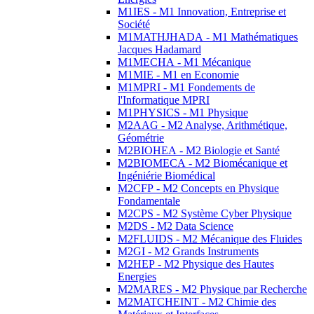
M1IES - M1 Innovation, Entreprise et
Société
M1MATHJHADA - M1 Mathématiques
Jacques Hadamard
M1MECHA - M1 Mécanique
M1MIE - M1 en Economie
M1MPRI - M1 Fondements de
l'Informatique MPRI
M1PHYSICS - M1 Physique
M2AAG - M2 Analyse, Arithmétique,
Géométrie
M2BIOHEA - M2 Biologie et Santé
M2BIOMECA - M2 Biomécanique et
Ingéniérie Biomédical
M2CFP - M2 Concepts en Physique
Fondamentale
M2CPS - M2 Système Cyber Physique
M2DS - M2 Data Science
M2FLUIDS - M2 Mécanique des Fluides
M2GI - M2 Grands Instruments
M2HEP - M2 Physique des Hautes
Energies
M2MARES - M2 Physique par Recherche
M2MATCHEINT - M2 Chimie des