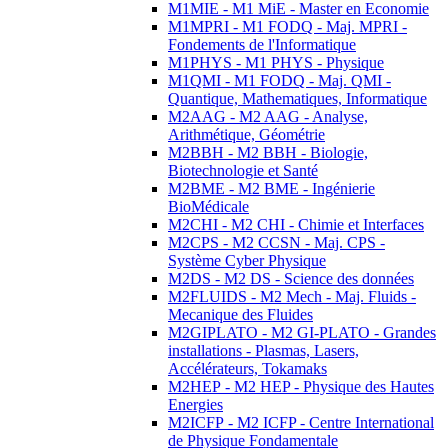
M1MIE - M1 MiE - Master en Economie
M1MPRI - M1 FODQ - Maj. MPRI -
Fondements de l'Informatique
M1PHYS - M1 PHYS - Physique
M1QMI - M1 FODQ - Maj. QMI -
Quantique, Mathematiques, Informatique
M2AAG - M2 AAG - Analyse,
Arithmétique, Géométrie
M2BBH - M2 BBH - Biologie,
Biotechnologie et Santé
M2BME - M2 BME - Ingénierie
BioMédicale
M2CHI - M2 CHI - Chimie et Interfaces
M2CPS - M2 CCSN - Maj. CPS -
Système Cyber Physique
M2DS - M2 DS - Science des données
M2FLUIDS - M2 Mech - Maj. Fluids -
Mecanique des Fluides
M2GIPLATO - M2 GI-PLATO - Grandes
installations - Plasmas, Lasers,
Accélérateurs, Tokamaks
M2HEP - M2 HEP - Physique des Hautes
Energies
M2ICFP - M2 ICFP - Centre International
de Physique Fondamentale