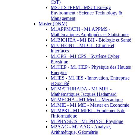
(IoT)
MScT-STEEM - MScT-Energy
Environment : Science Technology &
Management
Master (DNM)
M1APPMATH - M1 APPMS -
Mathématiques Appliquées et Statistiques
M1BIOHEA - M1 BH - Biologie et Santé
M1CHEINT - M1 CI - Chimie et
Interfaces
M1CPS - M1 CPS - Système Cyber
Physique
M1HEP - M1 HEP - Physique des Hautes
Energies
M1IES - M1 IES - Innovation, Entreprise
et Société
M1MATHJHADA - M1 MJH -
Mathématiques Jacques Hadamard
M1MECHA - M1 Mech - Mécanique
M1MIE - M1 MiE - Master en Economie
M1MPRI - M1 MPRI - Fondements de
l'Informatique
M1PHYSICS - M1 PHYS - Physique
M2AAG - M2 AAG - Analyse,
Arithmétique, Géométrie