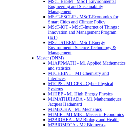
MScT-EESM - MScT-Environmental
Engineering and Sustainability
Management
MScT-ESCLiP - MScT-Economics for
Smart Cities and Climate Policy
MScT-IOT - MScT-Internet of Things :
Innovation and Management Program
(IoT)
MScT-STEEM - MScT-Energy
Environment : Science Technology &
Management
Master (DNM)
M1APPMATH - M1 Applied Mathematics
and statistics
M1CHEINT - M1 Chemistry and
Interfaces
M1CPS - M1 CPS - Cyber Physical
Systems
M1HEP - M1 High Energy Physics
M1MATHJHADA - M1 Mathematiques
Jacques Hadamard
M1MECHA - M1 Mechanics
M1MIE - M1 MIE - Master in Economics
M2BIOHEA - M2 Biology and Health
M2BIOMECA - M2 Biomeca -