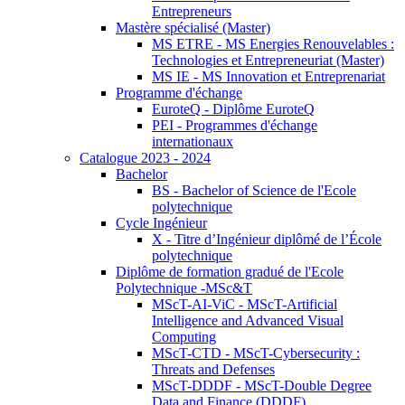
Entrepreneurs
Mastère spécialisé (Master)
MS ETRE - MS Energies Renouvelables :
Technologies et Entrepreneuriat (Master)
MS IE - MS Innovation et Entreprenariat
Programme d'échange
EuroteQ - Diplôme EuroteQ
PEI - Programmes d'échange
internationaux
Catalogue 2023 - 2024
Bachelor
BS - Bachelor of Science de l'Ecole
polytechnique
Cycle Ingénieur
X - Titre d’Ingénieur diplômé de l’École
polytechnique
Diplôme de formation gradué de l'Ecole
Polytechnique -MSc&T
MScT-AI-ViC - MScT-Artificial
Intelligence and Advanced Visual
Computing
MScT-CTD - MScT-Cybersecurity :
Threats and Defenses
MScT-DDDF - MScT-Double Degree
Data and Finance (DDDF)