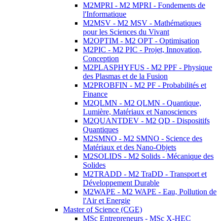
M2MPRI - M2 MPRI - Fondements de
l'Informatique
M2MSV - M2 MSV - Mathématiques
pour les Sciences du Vivant
M2OPTIM - M2 OPT - Optimisation
M2PIC - M2 PIC - Projet, Innovation,
Conception
M2PLASPHYFUS - M2 PPF - Physique
des Plasmas et de la Fusion
M2PROBFIN - M2 PF - Probabilités et
Finance
M2QLMN - M2 QLMN - Quantique,
Lumière, Matériaux et Nanosciences
M2QUANTDEV - M2 QD - Dispositifs
Quantiques
M2SMNO - M2 SMNO - Science des
Matériaux et des Nano-Objets
M2SOLIDS - M2 Solids - Mécanique des
Solides
M2TRADD - M2 TraDD - Transport et
Développement Durable
M2WAPE - M2 WAPE - Eau, Pollution de
l'Air et Energie
Master of Science (CGE)
MSc Entrepreneurs - MSc X-HEC