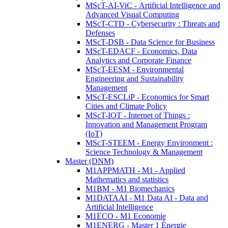
MScT-AI-ViC - Artificial Intelligence and
Advanced Visual Computing
MScT-CTD - Cybersecurity : Threats and
Defenses
MScT-DSB - Data Science for Business
MScT-EDACF - Economics, Data
Analytics and Corporate Finance
MScT-EESM - Environmental
Engineering and Sustainability
Management
MScT-ESCLiP - Economics for Smart
Cities and Climate Policy
MScT-IOT - Internet of Things :
Innovation and Management Program
(IoT)
MScT-STEEM - Energy Environment :
Science Technology & Management
Master (DNM)
M1APPMATH - M1 - Applied
Mathematics and statistics
M1BM - M1 Biomechanics
M1DATAAI - M1 Data AI - Data and
Artificial Intelligence
M1ECO - M1 Economie
M1ENERG - Master 1 Énergie