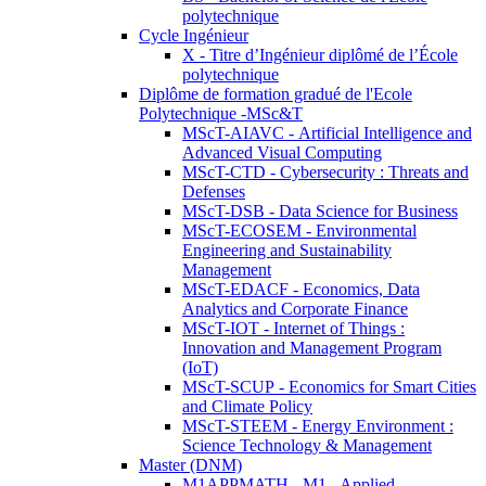
polytechnique
Cycle Ingénieur
X - Titre d’Ingénieur diplômé de l’École
polytechnique
Diplôme de formation gradué de l'Ecole
Polytechnique -MSc&T
MScT-AIAVC - Artificial Intelligence and
Advanced Visual Computing
MScT-CTD - Cybersecurity : Threats and
Defenses
MScT-DSB - Data Science for Business
MScT-ECOSEM - Environmental
Engineering and Sustainability
Management
MScT-EDACF - Economics, Data
Analytics and Corporate Finance
MScT-IOT - Internet of Things :
Innovation and Management Program
(IoT)
MScT-SCUP - Economics for Smart Cities
and Climate Policy
MScT-STEEM - Energy Environment :
Science Technology & Management
Master (DNM)
M1APPMATH - M1 - Applied