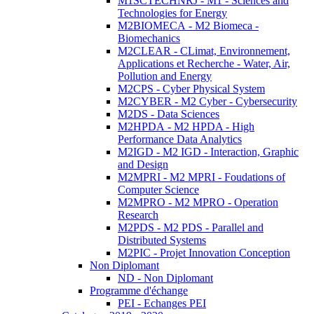
M1SCTECHNRJ - M1 - Sciences and
Technologies for Energy
M2BIOMECA - M2 Biomeca -
Biomechanics
M2CLEAR - CLimat, Environnement,
Applications et Recherche - Water, Air,
Pollution and Energy
M2CPS - Cyber Physical System
M2CYBER - M2 Cyber - Cybersecurity
M2DS - Data Sciences
M2HPDA - M2 HPDA - High
Performance Data Analytics
M2IGD - M2 IGD - Interaction, Graphic
and Design
M2MPRI - M2 MPRI - Foudations of
Computer Science
M2MPRO - M2 MPRO - Operation
Research
M2PDS - M2 PDS - Parallel and
Distributed Systems
M2PIC - Projet Innovation Conception
Non Diplomant
ND - Non Diplomant
Programme d'échange
PEI - Echanges PEI