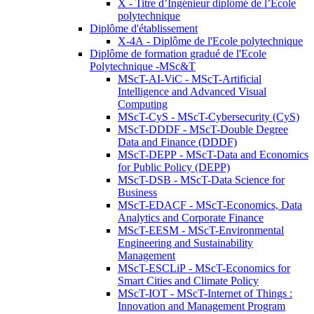
X - Titre d’Ingénieur diplômé de l’École
polytechnique
Diplôme d'établissement
X-4A - Diplôme de l'Ecole polytechnique
Diplôme de formation gradué de l'Ecole
Polytechnique -MSc&T
MScT-AI-ViC - MScT-Artificial
Intelligence and Advanced Visual
Computing
MScT-CyS - MScT-Cybersecurity (CyS)
MScT-DDDF - MScT-Double Degree
Data and Finance (DDDF)
MScT-DEPP - MScT-Data and Economics
for Public Policy (DEPP)
MScT-DSB - MScT-Data Science for
Business
MScT-EDACF - MScT-Economics, Data
Analytics and Corporate Finance
MScT-EESM - MScT-Environmental
Engineering and Sustainability
Management
MScT-ESCLiP - MScT-Economics for
Smart Cities and Climate Policy
MScT-IOT - MScT-Internet of Things :
Innovation and Management Program