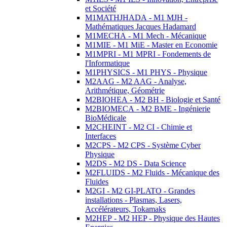
et Société
M1MATHJHADA - M1 MJH -
Mathématiques Jacques Hadamard
M1MECHA - M1 Mech - Mécanique
M1MIE - M1 MiE - Master en Economie
M1MPRI - M1 MPRI - Fondements de
l'Informatique
M1PHYSICS - M1 PHYS - Physique
M2AAG - M2 AAG - Analyse,
Arithmétique, Géométrie
M2BIOHEA - M2 BH - Biologie et Santé
M2BIOMECA - M2 BME - Ingénierie
BioMédicale
M2CHEINT - M2 CI - Chimie et
Interfaces
M2CPS - M2 CPS - Système Cyber
Physique
M2DS - M2 DS - Data Science
M2FLUIDS - M2 Fluids - Mécanique des
Fluides
M2GI - M2 GI-PLATO - Grandes
installations - Plasmas, Lasers,
Accélérateurs, Tokamaks
M2HEP - M2 HEP - Physique des Hautes