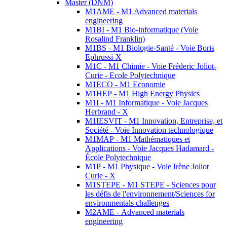
Master (DNM)
M1AME - M1 Advanced materials
engineering
M1BI - M1 Bio-informatique (Voie
Rosalind Franklin)
M1BS - M1 Biologie-Santé - Voie Boris
Ephrussi-X
M1C - M1 Chimie - Voie Fréderic Joliot-
Curie - Ecole Polytechnique
M1ECO - M1 Economie
M1HEP - M1 High Energy Physics
M1I - M1 Informatique - Voie Jacques
Herbrand - X
M1IESVIT - M1 Innovation, Entreprise, et
Société - Voie Innovation technologique
M1MAP - M1 Mathématiques et
Applications - Voie Jacques Hadamard -
École Polytechnique
M1P - M1 Physique - Voie Irène Joliot
Curie - X
M1STEPE - M1 STEPE - Sciences pour
les défis de l'environnement/Sciences for
environmentals challenges
M2AME - Advanced materials
engineering