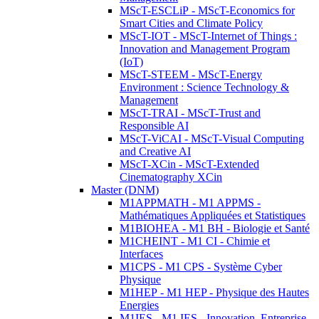
MScT-ESCLiP - MScT-Economics for
Smart Cities and Climate Policy
MScT-IOT - MScT-Internet of Things :
Innovation and Management Program
(IoT)
MScT-STEEM - MScT-Energy
Environment : Science Technology &
Management
MScT-TRAI - MScT-Trust and
Responsible AI
MScT-ViCAI - MScT-Visual Computing
and Creative AI
MScT-XCin - MScT-Extended
Cinematography XCin
Master (DNM)
M1APPMATH - M1 APPMS -
Mathématiques Appliquées et Statistiques
M1BIOHEA - M1 BH - Biologie et Santé
M1CHEINT - M1 CI - Chimie et
Interfaces
M1CPS - M1 CPS - Système Cyber
Physique
M1HEP - M1 HEP - Physique des Hautes
Energies
M1IES - M1 IES - Innovation, Entreprise