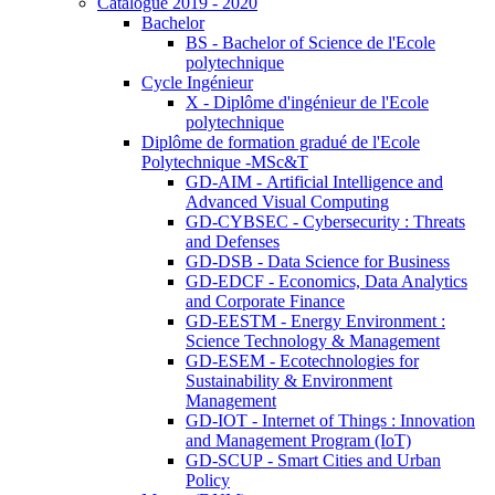
Catalogue 2019 - 2020
Bachelor
BS - Bachelor of Science de l'Ecole
polytechnique
Cycle Ingénieur
X - Diplôme d'ingénieur de l'Ecole
polytechnique
Diplôme de formation gradué de l'Ecole
Polytechnique -MSc&T
GD-AIM - Artificial Intelligence and
Advanced Visual Computing
GD-CYBSEC - Cybersecurity : Threats
and Defenses
GD-DSB - Data Science for Business
GD-EDCF - Economics, Data Analytics
and Corporate Finance
GD-EESTM - Energy Environment :
Science Technology & Management
GD-ESEM - Ecotechnologies for
Sustainability & Environment
Management
GD-IOT - Internet of Things : Innovation
and Management Program (IoT)
GD-SCUP - Smart Cities and Urban
Policy