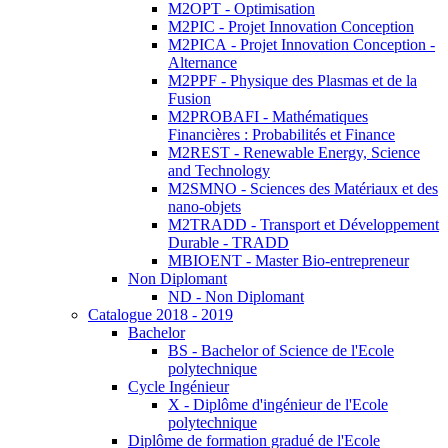
M2OPT - Optimisation
M2PIC - Projet Innovation Conception
M2PICA - Projet Innovation Conception -
Alternance
M2PPF - Physique des Plasmas et de la
Fusion
M2PROBAFI - Mathématiques
Financières : Probabilités et Finance
M2REST - Renewable Energy, Science
and Technology
M2SMNO - Sciences des Matériaux et des
nano-objets
M2TRADD - Transport et Développement
Durable - TRADD
MBIOENT - Master Bio-entrepreneur
Non Diplomant
ND - Non Diplomant
Catalogue 2018 - 2019
Bachelor
BS - Bachelor of Science de l'Ecole
polytechnique
Cycle Ingénieur
X - Diplôme d'ingénieur de l'Ecole
polytechnique
Diplôme de formation gradué de l'Ecole