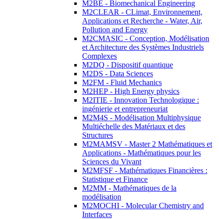
M2BE - Biomechanical Engineering
M2CLEAR - CLimat, Environnement,
Applications et Recherche - Water, Air,
Pollution and Energy
M2CMASIC - Conception, Modélisation
et Architecture des Systèmes Industriels
Complexes
M2DQ - Dispositif quantique
M2DS - Data Sciences
M2FM - Fluid Mechanics
M2HEP - High Energy physics
M2ITIE - Innovation Technologique :
ingénierie et entrepreneuriat
M2M4S - Modélisation Multiphysique
Multiéchelle des Matériaux et des
Structures
M2MAMSV - Master 2 Mathématiques et
Applications - Mathématiques pour les
Sciences du Vivant
M2MFSF - Mathématiques Financières :
Statistique et Finance
M2MM - Mathématiques de la
modélisation
M2MOCHI - Molecular Chemistry and
Interfaces