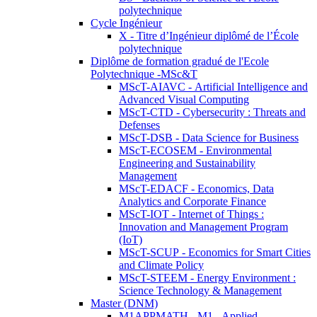
polytechnique
Cycle Ingénieur
X - Titre d’Ingénieur diplômé de l’École
polytechnique
Diplôme de formation gradué de l'Ecole
Polytechnique -MSc&T
MScT-AIAVC - Artificial Intelligence and
Advanced Visual Computing
MScT-CTD - Cybersecurity : Threats and
Defenses
MScT-DSB - Data Science for Business
MScT-ECOSEM - Environmental
Engineering and Sustainability
Management
MScT-EDACF - Economics, Data
Analytics and Corporate Finance
MScT-IOT - Internet of Things :
Innovation and Management Program
(IoT)
MScT-SCUP - Economics for Smart Cities
and Climate Policy
MScT-STEEM - Energy Environment :
Science Technology & Management
Master (DNM)
M1APPMATH - M1 - Applied