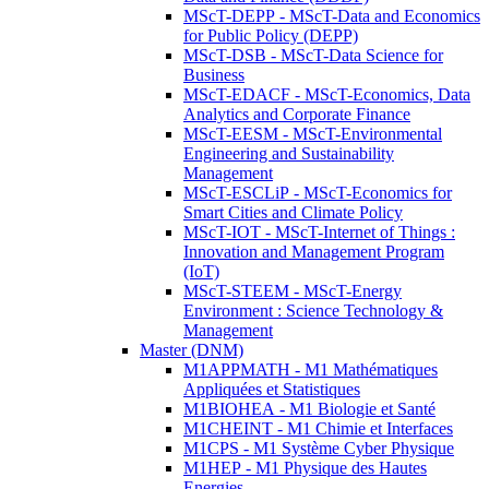
MScT-DEPP - MScT-Data and Economics
for Public Policy (DEPP)
MScT-DSB - MScT-Data Science for
Business
MScT-EDACF - MScT-Economics, Data
Analytics and Corporate Finance
MScT-EESM - MScT-Environmental
Engineering and Sustainability
Management
MScT-ESCLiP - MScT-Economics for
Smart Cities and Climate Policy
MScT-IOT - MScT-Internet of Things :
Innovation and Management Program
(IoT)
MScT-STEEM - MScT-Energy
Environment : Science Technology &
Management
Master (DNM)
M1APPMATH - M1 Mathématiques
Appliquées et Statistiques
M1BIOHEA - M1 Biologie et Santé
M1CHEINT - M1 Chimie et Interfaces
M1CPS - M1 Système Cyber Physique
M1HEP - M1 Physique des Hautes
Energies