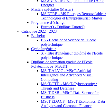
M2WAPE - M2 Eau, Pollution de l'Air et
Energies
Mastère spécialisé (Master)
MS ETRE - MS Energies Renouvelables :
Technologies et Entrepreneuriat (Master)
Programme d'échange
EuroteQ - Diplôme EuroteQ
Catalogue 2022 - 2023
Bachelor
BS - Bachelor of Science de l'Ecole
polytechnique
Cycle Ingénieur
X - Titre d’Ingénieur diplômé de l’École
polytechnique
Diplôme de formation gradué de l'Ecole
Polytechnique -MSc&T
MScT-AI-ViC - MScT-Artificial
Intelligence and Advanced Visual
Computing
MScT-CTD - MScT-Cybersecurity :
Threats and Defenses
MScT-DSB - MScT-Data Science for
Business
MScT-EDACF - MScT-Economics, Data
Analytics and Corporate Finance