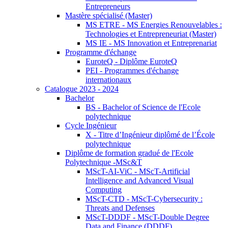
Entrepreneurs
Mastère spécialisé (Master)
MS ETRE - MS Energies Renouvelables :
Technologies et Entrepreneuriat (Master)
MS IE - MS Innovation et Entreprenariat
Programme d'échange
EuroteQ - Diplôme EuroteQ
PEI - Programmes d'échange
internationaux
Catalogue 2023 - 2024
Bachelor
BS - Bachelor of Science de l'Ecole
polytechnique
Cycle Ingénieur
X - Titre d’Ingénieur diplômé de l’École
polytechnique
Diplôme de formation gradué de l'Ecole
Polytechnique -MSc&T
MScT-AI-ViC - MScT-Artificial
Intelligence and Advanced Visual
Computing
MScT-CTD - MScT-Cybersecurity :
Threats and Defenses
MScT-DDDF - MScT-Double Degree
Data and Finance (DDDF)