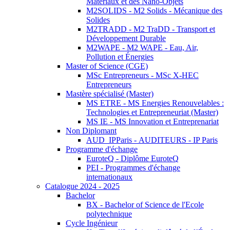
Matériaux et des Nano-Objets
M2SOLIDS - M2 Solids - Mécanique des
Solides
M2TRADD - M2 TraDD - Transport et
Développement Durable
M2WAPE - M2 WAPE - Eau, Air,
Pollution et Énergies
Master of Science (CGE)
MSc Entrepreneurs - MSc X-HEC
Entrepreneurs
Mastère spécialisé (Master)
MS ETRE - MS Energies Renouvelables :
Technologies et Entrepreneuriat (Master)
MS IE - MS Innovation et Entreprenariat
Non Diplomant
AUD_IPParis - AUDITEURS - IP Paris
Programme d'échange
EuroteQ - Diplôme EuroteQ
PEI - Programmes d'échange
internationaux
Catalogue 2024 - 2025
Bachelor
BX - Bachelor of Science de l'Ecole
polytechnique
Cycle Ingénieur