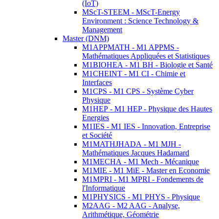
(IoT)
MScT-STEEM - MScT-Energy
Environment : Science Technology &
Management
Master (DNM)
M1APPMATH - M1 APPMS -
Mathématiques Appliquées et Statistiques
M1BIOHEA - M1 BH - Biologie et Santé
M1CHEINT - M1 CI - Chimie et
Interfaces
M1CPS - M1 CPS - Système Cyber
Physique
M1HEP - M1 HEP - Physique des Hautes
Energies
M1IES - M1 IES - Innovation, Entreprise
et Société
M1MATHJHADA - M1 MJH -
Mathématiques Jacques Hadamard
M1MECHA - M1 Mech - Mécanique
M1MIE - M1 MiE - Master en Economie
M1MPRI - M1 MPRI - Fondements de
l'Informatique
M1PHYSICS - M1 PHYS - Physique
M2AAG - M2 AAG - Analyse,
Arithmétique, Géométrie