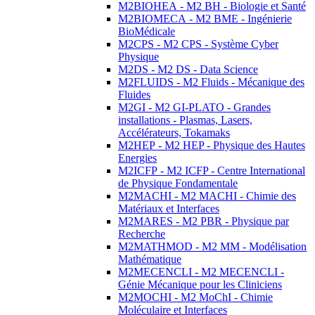
M2BIOHEA - M2 BH - Biologie et Santé
M2BIOMECA - M2 BME - Ingénierie
BioMédicale
M2CPS - M2 CPS - Système Cyber
Physique
M2DS - M2 DS - Data Science
M2FLUIDS - M2 Fluids - Mécanique des
Fluides
M2GI - M2 GI-PLATO - Grandes
installations - Plasmas, Lasers,
Accélérateurs, Tokamaks
M2HEP - M2 HEP - Physique des Hautes
Energies
M2ICFP - M2 ICFP - Centre International
de Physique Fondamentale
M2MACHI - M2 MACHI - Chimie des
Matériaux et Interfaces
M2MARES - M2 PBR - Physique par
Recherche
M2MATHMOD - M2 MM - Modélisation
Mathématique
M2MECENCLI - M2 MECENCLI -
Génie Mécanique pour les Cliniciens
M2MOCHI - M2 MoChI - Chimie
Moléculaire et Interfaces