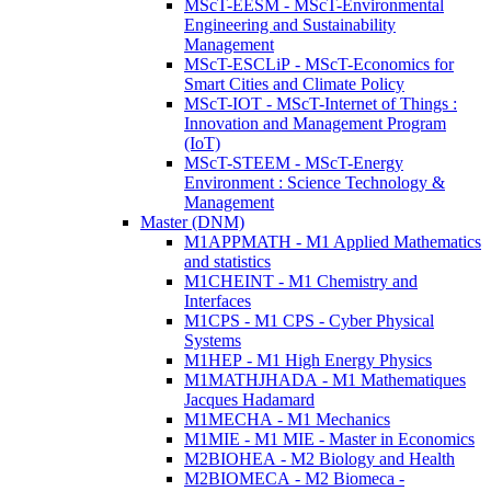
MScT-EESM - MScT-Environmental
Engineering and Sustainability
Management
MScT-ESCLiP - MScT-Economics for
Smart Cities and Climate Policy
MScT-IOT - MScT-Internet of Things :
Innovation and Management Program
(IoT)
MScT-STEEM - MScT-Energy
Environment : Science Technology &
Management
Master (DNM)
M1APPMATH - M1 Applied Mathematics
and statistics
M1CHEINT - M1 Chemistry and
Interfaces
M1CPS - M1 CPS - Cyber Physical
Systems
M1HEP - M1 High Energy Physics
M1MATHJHADA - M1 Mathematiques
Jacques Hadamard
M1MECHA - M1 Mechanics
M1MIE - M1 MIE - Master in Economics
M2BIOHEA - M2 Biology and Health
M2BIOMECA - M2 Biomeca -