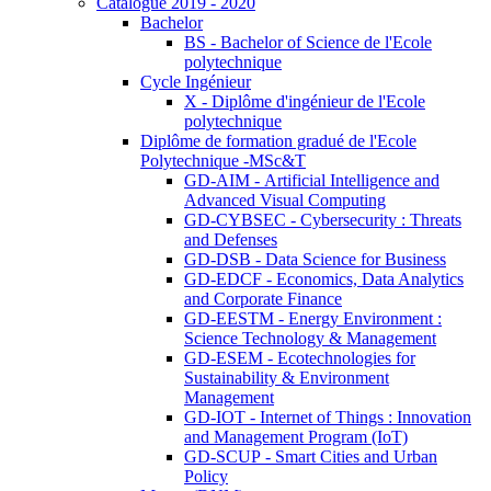
Catalogue 2019 - 2020
Bachelor
BS - Bachelor of Science de l'Ecole
polytechnique
Cycle Ingénieur
X - Diplôme d'ingénieur de l'Ecole
polytechnique
Diplôme de formation gradué de l'Ecole
Polytechnique -MSc&T
GD-AIM - Artificial Intelligence and
Advanced Visual Computing
GD-CYBSEC - Cybersecurity : Threats
and Defenses
GD-DSB - Data Science for Business
GD-EDCF - Economics, Data Analytics
and Corporate Finance
GD-EESTM - Energy Environment :
Science Technology & Management
GD-ESEM - Ecotechnologies for
Sustainability & Environment
Management
GD-IOT - Internet of Things : Innovation
and Management Program (IoT)
GD-SCUP - Smart Cities and Urban
Policy