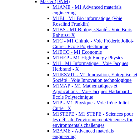
Master (DNM)
M1AME - M1 Advanced materials
engineering
M1BI - M1 Bio-informatique (Voie
Rosalind Franklin)
M1BS - M1 Biologie-Santé - Voie Boris
Ephrussi-X
M1C - M1 Chimie - Voie Fréderic Joliot-
Curie - Ecole Polytechnique
M1ECO - M1 Economie
M1HEP - M1 High Energy Physics
M1I - M1 Informatique - Voie Jacques
Herbrand - X
M1IESVIT - M1 Innovation, Entreprise, et
Société - Voie Innovation technologique
M1MAP - M1 Mathématiques et
Applications - Voie Jacques Hadamard -
École Polytechnique
M1P - M1 Physique - Voie Irène Joliot
Curie - X
M1STEPE - M1 STEPE - Sciences pour
les défis de l'environnement/Sciences for
environmentals challenges
M2AME - Advanced materials
engineering