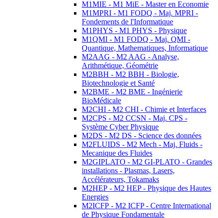
M1MIE - M1 MiE - Master en Economie
M1MPRI - M1 FODQ - Maj. MPRI -
Fondements de l'Informatique
M1PHYS - M1 PHYS - Physique
M1QMI - M1 FODQ - Maj. QMI -
Quantique, Mathematiques, Informatique
M2AAG - M2 AAG - Analyse,
Arithmétique, Géométrie
M2BBH - M2 BBH - Biologie,
Biotechnologie et Santé
M2BME - M2 BME - Ingénierie
BioMédicale
M2CHI - M2 CHI - Chimie et Interfaces
M2CPS - M2 CCSN - Maj. CPS -
Système Cyber Physique
M2DS - M2 DS - Science des données
M2FLUIDS - M2 Mech - Maj. Fluids -
Mecanique des Fluides
M2GIPLATO - M2 GI-PLATO - Grandes
installations - Plasmas, Lasers,
Accélérateurs, Tokamaks
M2HEP - M2 HEP - Physique des Hautes
Energies
M2ICFP - M2 ICFP - Centre International
de Physique Fondamentale