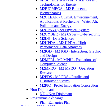
M1SCTECHNRJ - M1 - Sciences and
Technologies for Energy
M2BIOMECA - M2 Biomeca -
Biomechanics
M2CLEAR - CLimat, Environnement,
Applications et Recherche - Water, Air,
Pollution and Energy
M2CPS - Cyber Physical System
M2CYBER - M2 Cyber - Cybersecurity
M2DS - Data Sciences
M2HPDA - M2 HPDA - High
Performance Data Analytics
M2IGD - M2 IGD - Interaction, Graphic
and Design
M2MPRI - M2 MPRI - Foudations of
Computer Science
M2MPRO - M2 MPRO - Operation
Research
M2PDS - M2 PDS - Parallel and
Distributed Systems
M2PIC - Projet Innovation Conception
Non Diplomant
ND - Non Diplomant
Programme d'échange
PEI - Echanges PEI