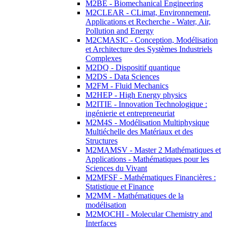
M2BE - Biomechanical Engineering
M2CLEAR - CLimat, Environnement,
Applications et Recherche - Water, Air,
Pollution and Energy
M2CMASIC - Conception, Modélisation
et Architecture des Systèmes Industriels
Complexes
M2DQ - Dispositif quantique
M2DS - Data Sciences
M2FM - Fluid Mechanics
M2HEP - High Energy physics
M2ITIE - Innovation Technologique :
ingénierie et entrepreneuriat
M2M4S - Modélisation Multiphysique
Multiéchelle des Matériaux et des
Structures
M2MAMSV - Master 2 Mathématiques et
Applications - Mathématiques pour les
Sciences du Vivant
M2MFSF - Mathématiques Financières :
Statistique et Finance
M2MM - Mathématiques de la
modélisation
M2MOCHI - Molecular Chemistry and
Interfaces