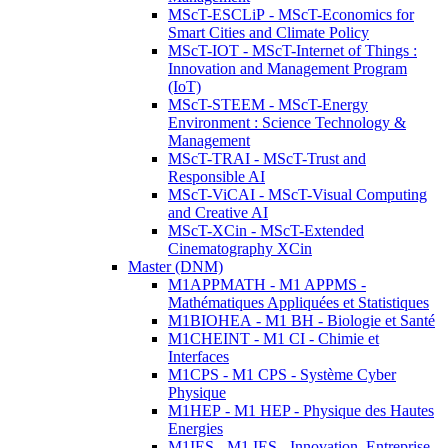
MScT-ESCLiP - MScT-Economics for
Smart Cities and Climate Policy
MScT-IOT - MScT-Internet of Things :
Innovation and Management Program
(IoT)
MScT-STEEM - MScT-Energy
Environment : Science Technology &
Management
MScT-TRAI - MScT-Trust and
Responsible AI
MScT-ViCAI - MScT-Visual Computing
and Creative AI
MScT-XCin - MScT-Extended
Cinematography XCin
Master (DNM)
M1APPMATH - M1 APPMS -
Mathématiques Appliquées et Statistiques
M1BIOHEA - M1 BH - Biologie et Santé
M1CHEINT - M1 CI - Chimie et
Interfaces
M1CPS - M1 CPS - Système Cyber
Physique
M1HEP - M1 HEP - Physique des Hautes
Energies
M1IES - M1 IES - Innovation, Entreprise