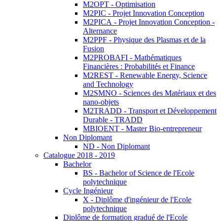
M2OPT - Optimisation
M2PIC - Projet Innovation Conception
M2PICA - Projet Innovation Conception -
Alternance
M2PPF - Physique des Plasmas et de la
Fusion
M2PROBAFI - Mathématiques
Financières : Probabilités et Finance
M2REST - Renewable Energy, Science
and Technology
M2SMNO - Sciences des Matériaux et des
nano-objets
M2TRADD - Transport et Développement
Durable - TRADD
MBIOENT - Master Bio-entrepreneur
Non Diplomant
ND - Non Diplomant
Catalogue 2018 - 2019
Bachelor
BS - Bachelor of Science de l'Ecole
polytechnique
Cycle Ingénieur
X - Diplôme d'ingénieur de l'Ecole
polytechnique
Diplôme de formation gradué de l'Ecole