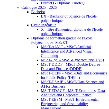
EuroteQ - Diplôme EuroteQ
Catalogue 2025 - 2026
Bachelor
BX - Bachelor of Science de l'Ecole
polytechnique
Cycle Ingénieur
X - Titre d’Ingénieur diplômé de l’École
polytechnique
Diplôme de formation gradué de l'Ecole
Polytechnique -MSc&T
MScT-AI-ViC - MScT-Artificial
Intelligence and Advanced Visual
Computing
MScT-CyS - MScT-Cybersecurity (CyS)
MScT-DDDF - MScT-Double Degree
Data and Finance (DDDF)
MScT-DEPP - MScT-Data and Economics
for Public Policy (DEPP)
MScT-DSAIB - MScT-Data Science and
AI for Business
MScT-EDACF - MScT-Economics, Data
Analytics and Corporate Finance
MScT-EESM - MScT-Environmental
Engineering and Sustainability
Management