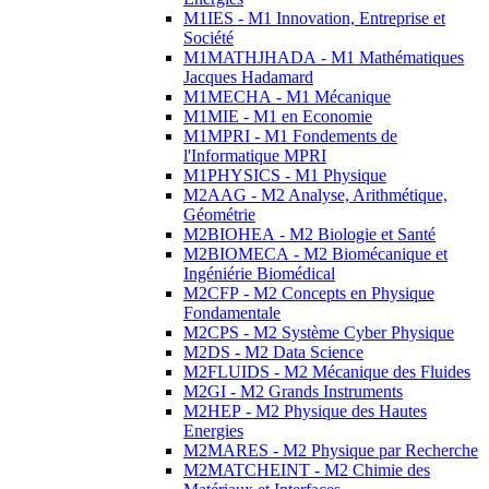
M1IES - M1 Innovation, Entreprise et
Société
M1MATHJHADA - M1 Mathématiques
Jacques Hadamard
M1MECHA - M1 Mécanique
M1MIE - M1 en Economie
M1MPRI - M1 Fondements de
l'Informatique MPRI
M1PHYSICS - M1 Physique
M2AAG - M2 Analyse, Arithmétique,
Géométrie
M2BIOHEA - M2 Biologie et Santé
M2BIOMECA - M2 Biomécanique et
Ingéniérie Biomédical
M2CFP - M2 Concepts en Physique
Fondamentale
M2CPS - M2 Système Cyber Physique
M2DS - M2 Data Science
M2FLUIDS - M2 Mécanique des Fluides
M2GI - M2 Grands Instruments
M2HEP - M2 Physique des Hautes
Energies
M2MARES - M2 Physique par Recherche
M2MATCHEINT - M2 Chimie des