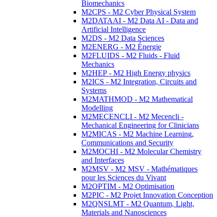
Biomechanics
M2CPS - M2 Cyber Physical System
M2DATAAI - M2 Data AI - Data and
Artificial Intelligence
M2DS - M2 Data Sciences
M2ENERG - M2 Énergie
M2FLUIDS - M2 Fluids - Fluid
Mechanics
M2HEP - M2 High Energy physics
M2ICS - M2 Integration, Circuits and
Systems
M2MATHMOD - M2 Mathematical
Modelling
M2MECENCLI - M2 Mecencli -
Mechanical Engineering for Clinicians
M2MICAS - M2 Machine Learning,
Communications and Security
M2MOCHI - M2 Molecular Chemistry
and Interfaces
M2MSV - M2 MSV - Mathématiques
pour les Sciences du Vivant
M2OPTIM - M2 Optimisation
M2PIC - M2 Projet Innovation Conception
M2QNSLMT - M2 Quantum, Light,
Materials and Nanosciences