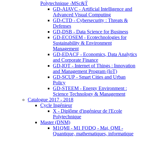
Polytechnique -MSc&T
GD-AIAVC - Artificial Intelligence and
Advanced Visual Computing
GD-CTD - Cybersecurity : Threats &
Defenses
GD-DSB - Data Science for Business
GD-ECOSEM - Ecotechnologies for
Sustainability & Environment
Management
GD-EDACF - Economics, Data Analytics
and Corporate Finance
GD-IOT - Internet of Things : Innovation
and Management Program (IoT)
GD-SCUP - Smart Cities and Urban
Policy
GD-STEEM - Energy Environment :
Science Technology & Management
Catalogue 2017 - 2018
Cycle Ingénieur
X - Diplôme d'ingénieur de l'Ecole
Polytechnique
Master (DNM)
M1QMI - M1 FODQ - Maj. QMI -
Quantique, mathematiques, informatique