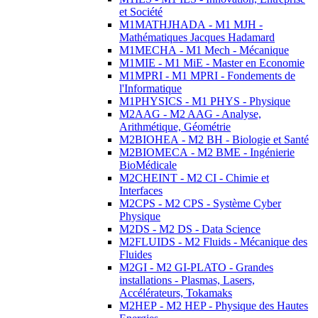
et Société
M1MATHJHADA - M1 MJH -
Mathématiques Jacques Hadamard
M1MECHA - M1 Mech - Mécanique
M1MIE - M1 MiE - Master en Economie
M1MPRI - M1 MPRI - Fondements de
l'Informatique
M1PHYSICS - M1 PHYS - Physique
M2AAG - M2 AAG - Analyse,
Arithmétique, Géométrie
M2BIOHEA - M2 BH - Biologie et Santé
M2BIOMECA - M2 BME - Ingénierie
BioMédicale
M2CHEINT - M2 CI - Chimie et
Interfaces
M2CPS - M2 CPS - Système Cyber
Physique
M2DS - M2 DS - Data Science
M2FLUIDS - M2 Fluids - Mécanique des
Fluides
M2GI - M2 GI-PLATO - Grandes
installations - Plasmas, Lasers,
Accélérateurs, Tokamaks
M2HEP - M2 HEP - Physique des Hautes