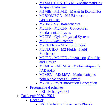
M1MATHJHADA - M1 - Mathematiques
Jacques Hadamard
M1MIE - M1 MiE - Master in Economics
M2BIOMECA - M2 Biomeca -
Biomechanics
M2BM - M2 Biomechanics
M2CFP - M2 CFP - Concepts in
Fundamental Physics
M2CPS - Cyber Physical System
M2DS - Data Sciences
M2ENERG - Master 2 Énergie
M2FLUIDS - M2 Fluids - Fluid
Mechanics
M2IGD - M2 IGD - Interaction, Graphic
and Design
M2MDA - M2 MdA - Mathématiques de
l'Aléatoire
M2MSV - M2 MSV - Mathématiques
pour les Sciences du Vivant
M2PIC - Projet Innovation Conception
Programme d'échange
PEI - Echanges PEI
Catalogue 2020 - 2021
Bachelor
BS - Bachelor of Science de l'Ecole