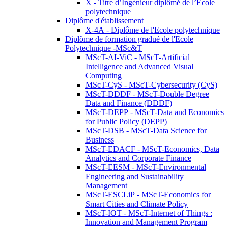
X - Titre d’Ingénieur diplômé de l’École
polytechnique
Diplôme d'établissement
X-4A - Diplôme de l'Ecole polytechnique
Diplôme de formation gradué de l'Ecole
Polytechnique -MSc&T
MScT-AI-ViC - MScT-Artificial
Intelligence and Advanced Visual
Computing
MScT-CyS - MScT-Cybersecurity (CyS)
MScT-DDDF - MScT-Double Degree
Data and Finance (DDDF)
MScT-DEPP - MScT-Data and Economics
for Public Policy (DEPP)
MScT-DSB - MScT-Data Science for
Business
MScT-EDACF - MScT-Economics, Data
Analytics and Corporate Finance
MScT-EESM - MScT-Environmental
Engineering and Sustainability
Management
MScT-ESCLiP - MScT-Economics for
Smart Cities and Climate Policy
MScT-IOT - MScT-Internet of Things :
Innovation and Management Program