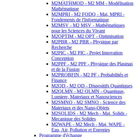
M2MATHMOD - M2 MM - Modélisation
Mathématique
M2MPRI - M2 FODQ - Maj. MPRI -
Fondements de l'Informatique
M2MSV - M2 MSV - Mathématiques
pour les Sciences du Vivant
M2OPTIM - M2 OPT - Optimisation
M2PBR - M2 PBR - Physique par
Recherche
M2PIC - M2 PIC - Projet Innovation
Conception
M2PPF - M2 PPF - Physique des Plasmas
et de la Fusion
M2PROBFIN - M2 PF - Probabilités et
Finance
M2QD - M2 QD - Dispositifs Quantiques
M2QLMN - M2 QLMN - Quantique,
Lumiere, Materiaux et Nanosciences
M2SMNO - M2 SMNO - Science des
Materiaux et des Nano-Objets
M2SOLIDS - M2 Mech - Maj. Solids -
Mecanique des Solides
M2WAPE - M2 Mech - Maj. WAPE -
Eau, Air, Pollution et Energies
Programme d'échange