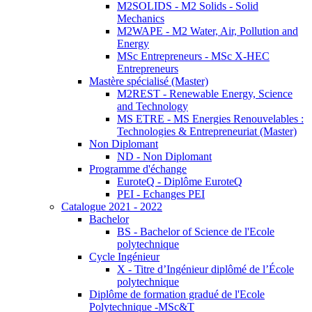
M2SOLIDS - M2 Solids - Solid
Mechanics
M2WAPE - M2 Water, Air, Pollution and
Energy
MSc Entrepreneurs - MSc X-HEC
Entrepreneurs
Mastère spécialisé (Master)
M2REST - Renewable Energy, Science
and Technology
MS ETRE - MS Energies Renouvelables :
Technologies & Entrepreneuriat (Master)
Non Diplomant
ND - Non Diplomant
Programme d'échange
EuroteQ - Diplôme EuroteQ
PEI - Echanges PEI
Catalogue 2021 - 2022
Bachelor
BS - Bachelor of Science de l'Ecole
polytechnique
Cycle Ingénieur
X - Titre d’Ingénieur diplômé de l’École
polytechnique
Diplôme de formation gradué de l'Ecole
Polytechnique -MSc&T