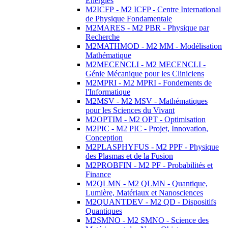
Energies
M2ICFP - M2 ICFP - Centre International
de Physique Fondamentale
M2MARES - M2 PBR - Physique par
Recherche
M2MATHMOD - M2 MM - Modélisation
Mathématique
M2MECENCLI - M2 MECENCLI -
Génie Mécanique pour les Cliniciens
M2MPRI - M2 MPRI - Fondements de
l'Informatique
M2MSV - M2 MSV - Mathématiques
pour les Sciences du Vivant
M2OPTIM - M2 OPT - Optimisation
M2PIC - M2 PIC - Projet, Innovation,
Conception
M2PLASPHYFUS - M2 PPF - Physique
des Plasmas et de la Fusion
M2PROBFIN - M2 PF - Probabilités et
Finance
M2QLMN - M2 QLMN - Quantique,
Lumière, Matériaux et Nanosciences
M2QUANTDEV - M2 QD - Dispositifs
Quantiques
M2SMNO - M2 SMNO - Science des