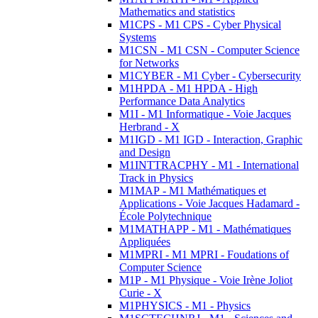
Mathematics and statistics
M1CPS - M1 CPS - Cyber Physical
Systems
M1CSN - M1 CSN - Computer Science
for Networks
M1CYBER - M1 Cyber - Cybersecurity
M1HPDA - M1 HPDA - High
Performance Data Analytics
M1I - M1 Informatique - Voie Jacques
Herbrand - X
M1IGD - M1 IGD - Interaction, Graphic
and Design
M1INTTRACPHY - M1 - International
Track in Physics
M1MAP - M1 Mathématiques et
Applications - Voie Jacques Hadamard -
École Polytechnique
M1MATHAPP - M1 - Mathématiques
Appliquées
M1MPRI - M1 MPRI - Foudations of
Computer Science
M1P - M1 Physique - Voie Irène Joliot
Curie - X
M1PHYSICS - M1 - Physics