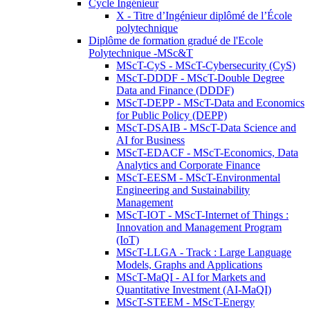
Cycle Ingénieur
X - Titre d’Ingénieur diplômé de l’École
polytechnique
Diplôme de formation gradué de l'Ecole
Polytechnique -MSc&T
MScT-CyS - MScT-Cybersecurity (CyS)
MScT-DDDF - MScT-Double Degree
Data and Finance (DDDF)
MScT-DEPP - MScT-Data and Economics
for Public Policy (DEPP)
MScT-DSAIB - MScT-Data Science and
AI for Business
MScT-EDACF - MScT-Economics, Data
Analytics and Corporate Finance
MScT-EESM - MScT-Environmental
Engineering and Sustainability
Management
MScT-IOT - MScT-Internet of Things :
Innovation and Management Program
(IoT)
MScT-LLGA - Track : Large Language
Models, Graphs and Applications
MScT-MaQI - AI for Markets and
Quantitative Investment (AI-MaQI)
MScT-STEEM - MScT-Energy