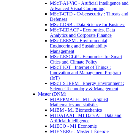
MScT-AI-ViC - Artificial Intelligence and
Advanced Visual Computing
MScT-CTD - Cybersecurity : Threats and
Defenses
MScT-DSB - Data Science for Business
MScT-EDACF - Economics, Data
Analytics and Corporate Finance
MScT-EESM - Environmental
Engineering and Sustainability
Management
MScT-ESCLiP - Economics for Smart
Cities and Climate Policy
MScT-IOT - Internet of Things :
Innovation and Management Program
(IoT)
MScT-STEEM - Energy Environment :
Science Technology & Management
Master (DNM)
M1APPMATH - M1 - Applied
Mathematics and statistics
M1BM - M1 Biomechanics
M1DATAAI - M1 Data AI - Data and
Artificial Intelligence
M1ECO - M1 Economie
M1ENERG - Master 1 Énergie