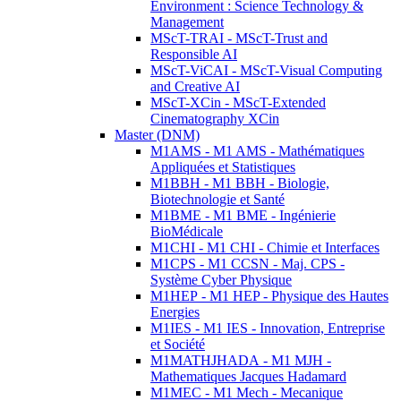
Environment : Science Technology &
Management
MScT-TRAI - MScT-Trust and
Responsible AI
MScT-ViCAI - MScT-Visual Computing
and Creative AI
MScT-XCin - MScT-Extended
Cinematography XCin
Master (DNM)
M1AMS - M1 AMS - Mathématiques
Appliquées et Statistiques
M1BBH - M1 BBH - Biologie,
Biotechnologie et Santé
M1BME - M1 BME - Ingénierie
BioMédicale
M1CHI - M1 CHI - Chimie et Interfaces
M1CPS - M1 CCSN - Maj. CPS -
Système Cyber Physique
M1HEP - M1 HEP - Physique des Hautes
Energies
M1IES - M1 IES - Innovation, Entreprise
et Société
M1MATHJHADA - M1 MJH -
Mathematiques Jacques Hadamard
M1MEC - M1 Mech - Mecanique