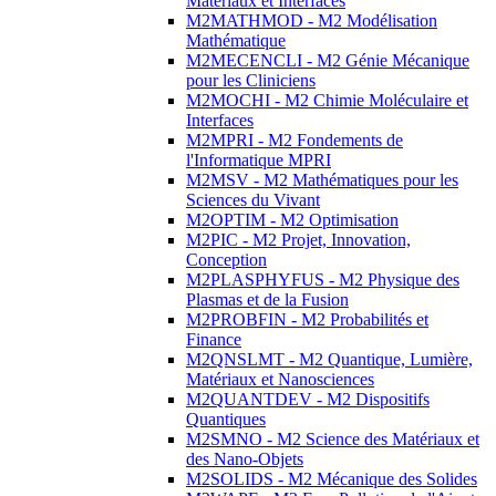
Matériaux et Interfaces
M2MATHMOD - M2 Modélisation
Mathématique
M2MECENCLI - M2 Génie Mécanique
pour les Cliniciens
M2MOCHI - M2 Chimie Moléculaire et
Interfaces
M2MPRI - M2 Fondements de
l'Informatique MPRI
M2MSV - M2 Mathématiques pour les
Sciences du Vivant
M2OPTIM - M2 Optimisation
M2PIC - M2 Projet, Innovation,
Conception
M2PLASPHYFUS - M2 Physique des
Plasmas et de la Fusion
M2PROBFIN - M2 Probabilités et
Finance
M2QNSLMT - M2 Quantique, Lumière,
Matériaux et Nanosciences
M2QUANTDEV - M2 Dispositifs
Quantiques
M2SMNO - M2 Science des Matériaux et
des Nano-Objets
M2SOLIDS - M2 Mécanique des Solides