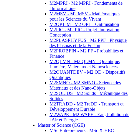
M2MPRI - M2 MPRI - Fondements de
l'Informatique
M2MSV - M2 MSV - Mathématiques
pour les Sciences du Vivant
M2OPTIM - M2 OPT - Optimisation
M2PIC - M2 PIC - Projet, Innovation,
Conception
M2PLASPHYFUS - M2 PPF - Physique
des Plasmas et de la Fusion
M2PROBFIN - M2 PF - Probabilités et
Finance
M2QLMN - M2 QLMN - Quantique,
Lumière, Matériaux et Nanosciences
M2QUANTDEV - M2 QD - Dispositifs
Quantiques
M2SMNO - M2 SMNO - Science des
Matériaux et des Nano-Objets
M2SOLIDS - M2 Solids - Mécanique des
Solides
M2TRADD - M2 TraDD - Transport et
Développement Durable
M2WAPE - M2 WAPE - Eau, Pollution de
l'Air et Energie
Master of Science (CGE)
MSc Entrepreneurs - MSc X-HEC