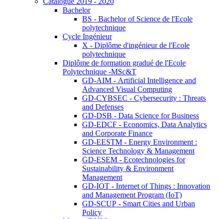
Catalogue 2019 - 2020
Bachelor
BS - Bachelor of Science de l'Ecole
polytechnique
Cycle Ingénieur
X - Diplôme d'ingénieur de l'Ecole
polytechnique
Diplôme de formation gradué de l'Ecole
Polytechnique -MSc&T
GD-AIM - Artificial Intelligence and
Advanced Visual Computing
GD-CYBSEC - Cybersecurity : Threats
and Defenses
GD-DSB - Data Science for Business
GD-EDCF - Economics, Data Analytics
and Corporate Finance
GD-EESTM - Energy Environment :
Science Technology & Management
GD-ESEM - Ecotechnologies for
Sustainability & Environment
Management
GD-IOT - Internet of Things : Innovation
and Management Program (IoT)
GD-SCUP - Smart Cities and Urban
Policy