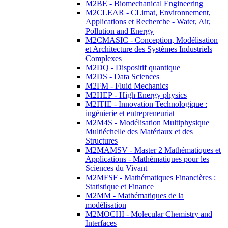
M2BE - Biomechanical Engineering
M2CLEAR - CLimat, Environnement,
Applications et Recherche - Water, Air,
Pollution and Energy
M2CMASIC - Conception, Modélisation
et Architecture des Systèmes Industriels
Complexes
M2DQ - Dispositif quantique
M2DS - Data Sciences
M2FM - Fluid Mechanics
M2HEP - High Energy physics
M2ITIE - Innovation Technologique :
ingénierie et entrepreneuriat
M2M4S - Modélisation Multiphysique
Multiéchelle des Matériaux et des
Structures
M2MAMSV - Master 2 Mathématiques et
Applications - Mathématiques pour les
Sciences du Vivant
M2MFSF - Mathématiques Financières :
Statistique et Finance
M2MM - Mathématiques de la
modélisation
M2MOCHI - Molecular Chemistry and
Interfaces