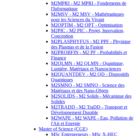
M2MPRI - M2 MPRI - Fondements de
l'Informatique
M2MSV - M2 MSV - Mathématiques
pour les Sciences du Vivant
M2OPTIM - M2 OPT - Optimisation
M2PIC - M2 PIC - Projet, Innovation,
Conception
M2PLASPHYFUS - M2 PPF - Physique
des Plasmas et de la Fusion
M2PROBFIN - M2 PF - Probabilités et
Finance
M2QLMN - M2 QLMN - Quantique,
Lumière, Matériaux et Nanosciences
M2QUANTDEV - M2 QD - Dispositifs
Quantiques
M2SMNO - M2 SMNO - Science des
Matériaux et des Nano-Objets
M2SOLIDS - M2 Solids - Mécanique des
Solides
M2TRADD - M2 TraDD - Transport et
Développement Durable
M2WAPE - M2 WAPE - Eau, Pollution de
l'Air et Energie
Master of Science (CGE)
MSc Entrepreneurs - MSc X-HEC