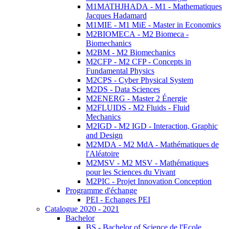
M1MATHJHADA - M1 - Mathematiques
Jacques Hadamard
M1MIE - M1 MiE - Master in Economics
M2BIOMECA - M2 Biomeca -
Biomechanics
M2BM - M2 Biomechanics
M2CFP - M2 CFP - Concepts in
Fundamental Physics
M2CPS - Cyber Physical System
M2DS - Data Sciences
M2ENERG - Master 2 Énergie
M2FLUIDS - M2 Fluids - Fluid
Mechanics
M2IGD - M2 IGD - Interaction, Graphic
and Design
M2MDA - M2 MdA - Mathématiques de
l'Aléatoire
M2MSV - M2 MSV - Mathématiques
pour les Sciences du Vivant
M2PIC - Projet Innovation Conception
Programme d'échange
PEI - Echanges PEI
Catalogue 2020 - 2021
Bachelor
BS - Bachelor of Science de l'Ecole