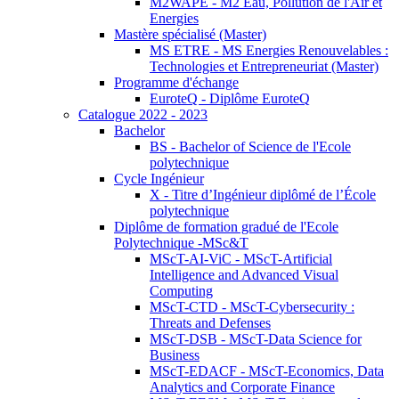
M2WAPE - M2 Eau, Pollution de l'Air et
Energies
Mastère spécialisé (Master)
MS ETRE - MS Energies Renouvelables :
Technologies et Entrepreneuriat (Master)
Programme d'échange
EuroteQ - Diplôme EuroteQ
Catalogue 2022 - 2023
Bachelor
BS - Bachelor of Science de l'Ecole
polytechnique
Cycle Ingénieur
X - Titre d’Ingénieur diplômé de l’École
polytechnique
Diplôme de formation gradué de l'Ecole
Polytechnique -MSc&T
MScT-AI-ViC - MScT-Artificial
Intelligence and Advanced Visual
Computing
MScT-CTD - MScT-Cybersecurity :
Threats and Defenses
MScT-DSB - MScT-Data Science for
Business
MScT-EDACF - MScT-Economics, Data
Analytics and Corporate Finance