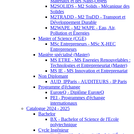
Matériaux et des Nano-Objets
M2SOLIDS - M2 Solids - Mécanique des
Solides
M2TRADD - M2 TraDD - Transport et
Développement Durable
M2WAPE - M2 WAPE - Eau, Air,
Pollution et Énergies
Master of Science (CGE)
MSc Entrepreneurs - MSc X-HEC
Entrepreneurs
Mastère spécialisé (Master)
MS ETRE - MS Energies Renouvelables :
Technologies et Entrepreneuriat (Master)
MS IE - MS Innovation et Entreprenariat
Non Diplomant
AUD_IPParis - AUDITEURS - IP Paris
Programme d'échange
EuroteQ - Diplôme EuroteQ
PEI - Programmes d'échange
internationaux
Catalogue 2024 - 2025
Bachelor
BX - Bachelor of Science de l'Ecole
polytechnique
Cycle Ingénieur