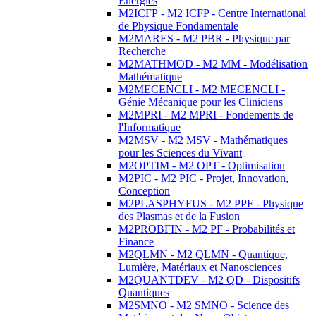
Energies
M2ICFP - M2 ICFP - Centre International
de Physique Fondamentale
M2MARES - M2 PBR - Physique par
Recherche
M2MATHMOD - M2 MM - Modélisation
Mathématique
M2MECENCLI - M2 MECENCLI -
Génie Mécanique pour les Cliniciens
M2MPRI - M2 MPRI - Fondements de
l'Informatique
M2MSV - M2 MSV - Mathématiques
pour les Sciences du Vivant
M2OPTIM - M2 OPT - Optimisation
M2PIC - M2 PIC - Projet, Innovation,
Conception
M2PLASPHYFUS - M2 PPF - Physique
des Plasmas et de la Fusion
M2PROBFIN - M2 PF - Probabilités et
Finance
M2QLMN - M2 QLMN - Quantique,
Lumière, Matériaux et Nanosciences
M2QUANTDEV - M2 QD - Dispositifs
Quantiques
M2SMNO - M2 SMNO - Science des