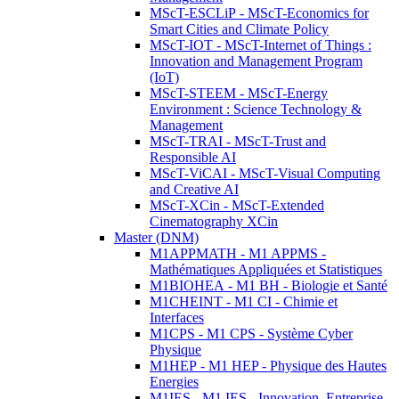
MScT-ESCLiP - MScT-Economics for
Smart Cities and Climate Policy
MScT-IOT - MScT-Internet of Things :
Innovation and Management Program
(IoT)
MScT-STEEM - MScT-Energy
Environment : Science Technology &
Management
MScT-TRAI - MScT-Trust and
Responsible AI
MScT-ViCAI - MScT-Visual Computing
and Creative AI
MScT-XCin - MScT-Extended
Cinematography XCin
Master (DNM)
M1APPMATH - M1 APPMS -
Mathématiques Appliquées et Statistiques
M1BIOHEA - M1 BH - Biologie et Santé
M1CHEINT - M1 CI - Chimie et
Interfaces
M1CPS - M1 CPS - Système Cyber
Physique
M1HEP - M1 HEP - Physique des Hautes
Energies
M1IES - M1 IES - Innovation, Entreprise