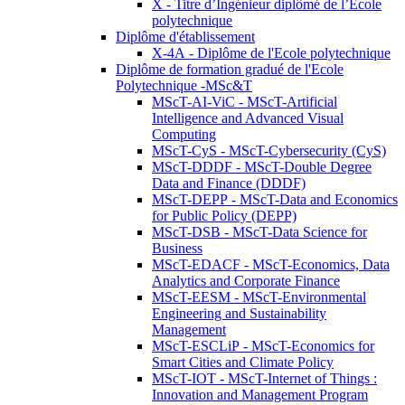
X - Titre d’Ingénieur diplômé de l’École
polytechnique
Diplôme d'établissement
X-4A - Diplôme de l'Ecole polytechnique
Diplôme de formation gradué de l'Ecole
Polytechnique -MSc&T
MScT-AI-ViC - MScT-Artificial
Intelligence and Advanced Visual
Computing
MScT-CyS - MScT-Cybersecurity (CyS)
MScT-DDDF - MScT-Double Degree
Data and Finance (DDDF)
MScT-DEPP - MScT-Data and Economics
for Public Policy (DEPP)
MScT-DSB - MScT-Data Science for
Business
MScT-EDACF - MScT-Economics, Data
Analytics and Corporate Finance
MScT-EESM - MScT-Environmental
Engineering and Sustainability
Management
MScT-ESCLiP - MScT-Economics for
Smart Cities and Climate Policy
MScT-IOT - MScT-Internet of Things :
Innovation and Management Program