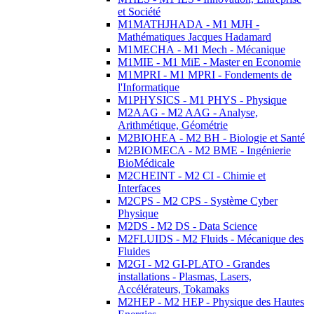
et Société
M1MATHJHADA - M1 MJH -
Mathématiques Jacques Hadamard
M1MECHA - M1 Mech - Mécanique
M1MIE - M1 MiE - Master en Economie
M1MPRI - M1 MPRI - Fondements de
l'Informatique
M1PHYSICS - M1 PHYS - Physique
M2AAG - M2 AAG - Analyse,
Arithmétique, Géométrie
M2BIOHEA - M2 BH - Biologie et Santé
M2BIOMECA - M2 BME - Ingénierie
BioMédicale
M2CHEINT - M2 CI - Chimie et
Interfaces
M2CPS - M2 CPS - Système Cyber
Physique
M2DS - M2 DS - Data Science
M2FLUIDS - M2 Fluids - Mécanique des
Fluides
M2GI - M2 GI-PLATO - Grandes
installations - Plasmas, Lasers,
Accélérateurs, Tokamaks
M2HEP - M2 HEP - Physique des Hautes