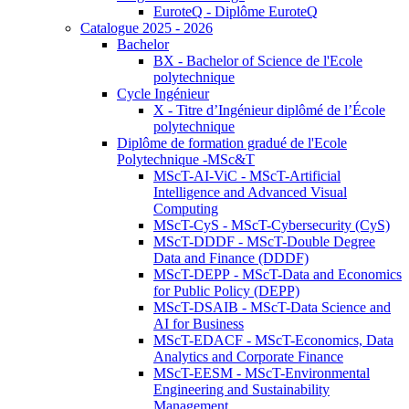
EuroteQ - Diplôme EuroteQ
Catalogue 2025 - 2026
Bachelor
BX - Bachelor of Science de l'Ecole
polytechnique
Cycle Ingénieur
X - Titre d’Ingénieur diplômé de l’École
polytechnique
Diplôme de formation gradué de l'Ecole
Polytechnique -MSc&T
MScT-AI-ViC - MScT-Artificial
Intelligence and Advanced Visual
Computing
MScT-CyS - MScT-Cybersecurity (CyS)
MScT-DDDF - MScT-Double Degree
Data and Finance (DDDF)
MScT-DEPP - MScT-Data and Economics
for Public Policy (DEPP)
MScT-DSAIB - MScT-Data Science and
AI for Business
MScT-EDACF - MScT-Economics, Data
Analytics and Corporate Finance
MScT-EESM - MScT-Environmental
Engineering and Sustainability
Management