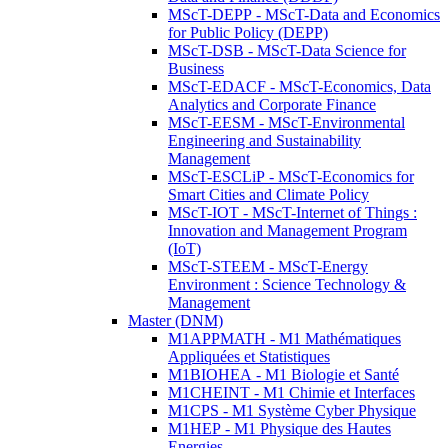
MScT-DEPP - MScT-Data and Economics
for Public Policy (DEPP)
MScT-DSB - MScT-Data Science for
Business
MScT-EDACF - MScT-Economics, Data
Analytics and Corporate Finance
MScT-EESM - MScT-Environmental
Engineering and Sustainability
Management
MScT-ESCLiP - MScT-Economics for
Smart Cities and Climate Policy
MScT-IOT - MScT-Internet of Things :
Innovation and Management Program
(IoT)
MScT-STEEM - MScT-Energy
Environment : Science Technology &
Management
Master (DNM)
M1APPMATH - M1 Mathématiques
Appliquées et Statistiques
M1BIOHEA - M1 Biologie et Santé
M1CHEINT - M1 Chimie et Interfaces
M1CPS - M1 Système Cyber Physique
M1HEP - M1 Physique des Hautes
Energies