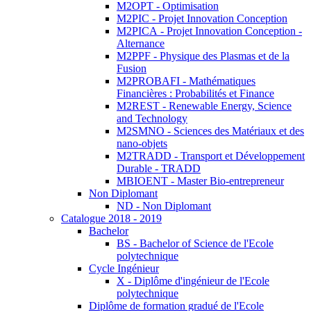
M2OPT - Optimisation
M2PIC - Projet Innovation Conception
M2PICA - Projet Innovation Conception -
Alternance
M2PPF - Physique des Plasmas et de la
Fusion
M2PROBAFI - Mathématiques
Financières : Probabilités et Finance
M2REST - Renewable Energy, Science
and Technology
M2SMNO - Sciences des Matériaux et des
nano-objets
M2TRADD - Transport et Développement
Durable - TRADD
MBIOENT - Master Bio-entrepreneur
Non Diplomant
ND - Non Diplomant
Catalogue 2018 - 2019
Bachelor
BS - Bachelor of Science de l'Ecole
polytechnique
Cycle Ingénieur
X - Diplôme d'ingénieur de l'Ecole
polytechnique
Diplôme de formation gradué de l'Ecole