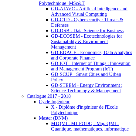
Polytechnique -MSc&T
GD-AIAVC - Artificial Intelligence and
Advanced Visual Computing
GD-CTD - Cybersecurity : Threats &
Defenses
GD-DSB - Data Science for Business
GD-ECOSEM - Ecotechnologies for
Sustainability & Environment
Management
GD-EDACF - Economics, Data Analytics
and Corporate Finance
GD-IOT - Internet of Things : Innovation
and Management Program (IoT)
GD-SCUP - Smart Cities and Urban
Policy
GD-STEEM - Energy Environment :
Science Technology & Management
Catalogue 2017 - 2018
Cycle Ingénieur
X - Diplôme d'ingénieur de l'Ecole
Polytechnique
Master (DNM)
M1QMI - M1 FODQ - Maj. QMI -
Quantique, mathematiques, informatique