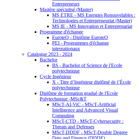
Entrepreneurs
Mastère spécialisé (Master)
MS ETRE - MS Energies Renouvelables :
Technologies et Entrepreneuriat (Master)
MS IE - MS Innovation et Entreprenariat
Programme d'échange
EuroteQ - Diplôme EuroteQ
PEI - Programmes d'échange
internationaux
Catalogue 2023 - 2024
Bachelor
BS - Bachelor of Science de l'Ecole
polytechnique
Cycle Ingénieur
X - Titre d’Ingénieur diplômé de l’École
polytechnique
Diplôme de formation gradué de l'Ecole
Polytechnique -MSc&T
MScT-AI-ViC - MScT-Artificial
Intelligence and Advanced Visual
Computing
MScT-CTD - MScT-Cybersecurity :
Threats and Defenses
MScT-DDDF - MScT-Double Degree
Data and Finance (DDDF)