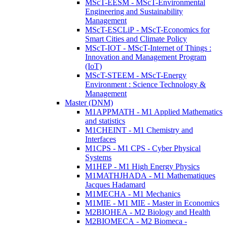
MScT-EESM - MScT-Environmental
Engineering and Sustainability
Management
MScT-ESCLiP - MScT-Economics for
Smart Cities and Climate Policy
MScT-IOT - MScT-Internet of Things :
Innovation and Management Program
(IoT)
MScT-STEEM - MScT-Energy
Environment : Science Technology &
Management
Master (DNM)
M1APPMATH - M1 Applied Mathematics
and statistics
M1CHEINT - M1 Chemistry and
Interfaces
M1CPS - M1 CPS - Cyber Physical
Systems
M1HEP - M1 High Energy Physics
M1MATHJHADA - M1 Mathematiques
Jacques Hadamard
M1MECHA - M1 Mechanics
M1MIE - M1 MIE - Master in Economics
M2BIOHEA - M2 Biology and Health
M2BIOMECA - M2 Biomeca -