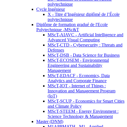
polytechnique
Cycle Ingénieur
X - Titre d’Ingénieur diplômé de l’École
polytechnique
Diplôme de formation gradué de l'Ecole
Polytechnique -MSc&T
MScT-AIAVC - Artificial Intelligence and
Advanced Visual Computing
MScT-CTD - Cybersecurity : Threats and
Defenses
MScT-DSB - Data Science for Business
MScT-ECOSEM - Environmental
Engineering and Sustainability
Management
MScT-EDACF - Economics, Data
Analytics and Corporate Finance
MScT-IOT - Internet of Things :
Innovation and Management Program
(IoT)
MScT-SCUP - Economics for Smart Cities
and Climate Policy
MScT-STEEM - Energy Environment :
Science Technology & Management
Master (DNM)
M1APPMATH - M1 - Applied