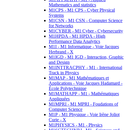
Mathematics and statistics
M1CPS - M1 CPS - Cyber Physical
Systems
M1CSN - M1 CSN - Computer Science
for Networks
M1CYBER - M1 Cyber - Cybersecurity
M1HPDA - M1 HPDA - High
Performance Data Analytics
M1I - M1 Informatique - Voie Jacques
Herbrand - X
M1IGD - M1 IGD - Interaction, Graphic
and Design
M1INTTRACPHY - M1 - International
Track in Physics
M1MAP - M1 Mathématiques et
Applications - Voie Jacques Hadamard -
École Polytechnique
M1MATHAPP - M1 - Mathématiques
Appliquées
M1MPRI - M1 MPRI - Foudations of
Computer Science
M1P - M1 Physique - Voie Irène Joliot
Curie - X
M1PHYSICS - M1 - Physics