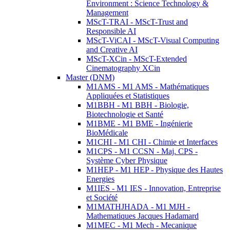
Environment : Science Technology &
Management
MScT-TRAI - MScT-Trust and
Responsible AI
MScT-ViCAI - MScT-Visual Computing
and Creative AI
MScT-XCin - MScT-Extended
Cinematography XCin
Master (DNM)
M1AMS - M1 AMS - Mathématiques
Appliquées et Statistiques
M1BBH - M1 BBH - Biologie,
Biotechnologie et Santé
M1BME - M1 BME - Ingénierie
BioMédicale
M1CHI - M1 CHI - Chimie et Interfaces
M1CPS - M1 CCSN - Maj. CPS -
Système Cyber Physique
M1HEP - M1 HEP - Physique des Hautes
Energies
M1IES - M1 IES - Innovation, Entreprise
et Société
M1MATHJHADA - M1 MJH -
Mathematiques Jacques Hadamard
M1MEC - M1 Mech - Mecanique