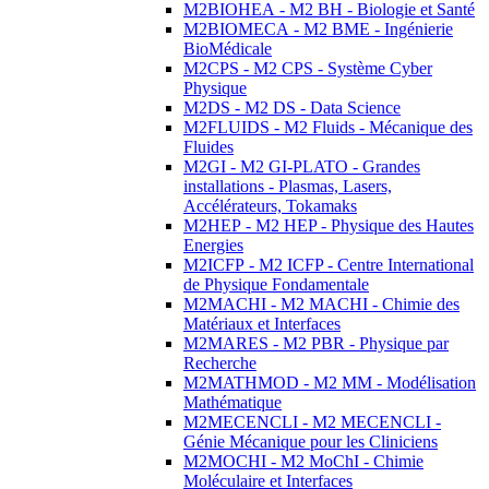
M2BIOHEA - M2 BH - Biologie et Santé
M2BIOMECA - M2 BME - Ingénierie
BioMédicale
M2CPS - M2 CPS - Système Cyber
Physique
M2DS - M2 DS - Data Science
M2FLUIDS - M2 Fluids - Mécanique des
Fluides
M2GI - M2 GI-PLATO - Grandes
installations - Plasmas, Lasers,
Accélérateurs, Tokamaks
M2HEP - M2 HEP - Physique des Hautes
Energies
M2ICFP - M2 ICFP - Centre International
de Physique Fondamentale
M2MACHI - M2 MACHI - Chimie des
Matériaux et Interfaces
M2MARES - M2 PBR - Physique par
Recherche
M2MATHMOD - M2 MM - Modélisation
Mathématique
M2MECENCLI - M2 MECENCLI -
Génie Mécanique pour les Cliniciens
M2MOCHI - M2 MoChI - Chimie
Moléculaire et Interfaces