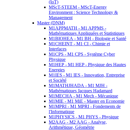
(IoT)
MScT-STEEM - MScT-Energy
Environment : Science Technology &
Management
Master (DNM)
M1APPMATH - M1 APPMS -
Mathématiques Appliquées et Statistiques
M1BIOHEA - M1 BH - Biologie et Santé
M1CHEINT - M1 CI - Chimie et
Interfaces
M1CPS - M1 CPS - Système Cyber
Physique
M1HEP - M1 HEP - Physique des Hautes
Energies
M1IES - M1 IES - Innovation, Entreprise
et Société
M1MATHJHADA - M1 MJH -
Mathématiques Jacques Hadamard
M1MECHA - M1 Mech - Mécanique
M1MIE - M1 MiE - Master en Economie
M1MPRI - M1 MPRI - Fondements de
l'Informatique
M1PHYSICS - M1 PHYS - Physique
M2AAG - M2 AAG - Analyse,
Arithmétique, Géométrie