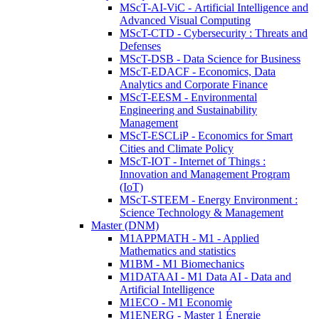
MScT-AI-ViC - Artificial Intelligence and
Advanced Visual Computing
MScT-CTD - Cybersecurity : Threats and
Defenses
MScT-DSB - Data Science for Business
MScT-EDACF - Economics, Data
Analytics and Corporate Finance
MScT-EESM - Environmental
Engineering and Sustainability
Management
MScT-ESCLiP - Economics for Smart
Cities and Climate Policy
MScT-IOT - Internet of Things :
Innovation and Management Program
(IoT)
MScT-STEEM - Energy Environment :
Science Technology & Management
Master (DNM)
M1APPMATH - M1 - Applied
Mathematics and statistics
M1BM - M1 Biomechanics
M1DATAAI - M1 Data AI - Data and
Artificial Intelligence
M1ECO - M1 Economie
M1ENERG - Master 1 Énergie