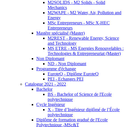
M2SOLIDS - M2 Solids - Solid
Mechanics
M2WAPE - M2 Water, Air, Pollution and
Energy
MSc Entrepreneurs - MSc X-HEC
Entrepreneurs
Mastère spécialisé (Master)
M2REST - Renewable Energy, Science
and Technology
MS ETRE - MS Energies Renouvelables :
Technologies & Entrepreneuriat (Master)
Non Diplomant
ND - Non Diplomant
Programme d'échange
EuroteQ - Diplôme EuroteQ
PEI - Echanges PEI
Catalogue 2021 - 2022
Bachelor
BS - Bachelor of Science de l'Ecole
polytechnique
Cycle Ingénieur
X - Titre d’Ingénieur diplômé de l’École
polytechnique
Diplôme de formation gradué de l'Ecole
Polytechnique -MSc&T