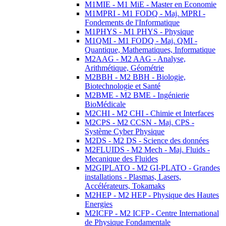
M1MIE - M1 MiE - Master en Economie
M1MPRI - M1 FODQ - Maj. MPRI -
Fondements de l'Informatique
M1PHYS - M1 PHYS - Physique
M1QMI - M1 FODQ - Maj. QMI -
Quantique, Mathematiques, Informatique
M2AAG - M2 AAG - Analyse,
Arithmétique, Géométrie
M2BBH - M2 BBH - Biologie,
Biotechnologie et Santé
M2BME - M2 BME - Ingénierie
BioMédicale
M2CHI - M2 CHI - Chimie et Interfaces
M2CPS - M2 CCSN - Maj. CPS -
Système Cyber Physique
M2DS - M2 DS - Science des données
M2FLUIDS - M2 Mech - Maj. Fluids -
Mecanique des Fluides
M2GIPLATO - M2 GI-PLATO - Grandes
installations - Plasmas, Lasers,
Accélérateurs, Tokamaks
M2HEP - M2 HEP - Physique des Hautes
Energies
M2ICFP - M2 ICFP - Centre International
de Physique Fondamentale