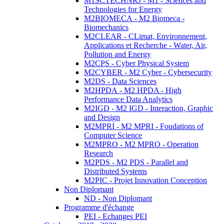
M1SCTECHNRJ - M1 - Sciences and
Technologies for Energy
M2BIOMECA - M2 Biomeca -
Biomechanics
M2CLEAR - CLimat, Environnement,
Applications et Recherche - Water, Air,
Pollution and Energy
M2CPS - Cyber Physical System
M2CYBER - M2 Cyber - Cybersecurity
M2DS - Data Sciences
M2HPDA - M2 HPDA - High
Performance Data Analytics
M2IGD - M2 IGD - Interaction, Graphic
and Design
M2MPRI - M2 MPRI - Foudations of
Computer Science
M2MPRO - M2 MPRO - Operation
Research
M2PDS - M2 PDS - Parallel and
Distributed Systems
M2PIC - Projet Innovation Conception
Non Diplomant
ND - Non Diplomant
Programme d'échange
PEI - Echanges PEI