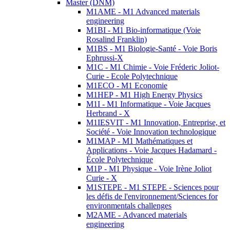
Master (DNM)
M1AME - M1 Advanced materials
engineering
M1BI - M1 Bio-informatique (Voie
Rosalind Franklin)
M1BS - M1 Biologie-Santé - Voie Boris
Ephrussi-X
M1C - M1 Chimie - Voie Fréderic Joliot-
Curie - Ecole Polytechnique
M1ECO - M1 Economie
M1HEP - M1 High Energy Physics
M1I - M1 Informatique - Voie Jacques
Herbrand - X
M1IESVIT - M1 Innovation, Entreprise, et
Société - Voie Innovation technologique
M1MAP - M1 Mathématiques et
Applications - Voie Jacques Hadamard -
École Polytechnique
M1P - M1 Physique - Voie Irène Joliot
Curie - X
M1STEPE - M1 STEPE - Sciences pour
les défis de l'environnement/Sciences for
environmentals challenges
M2AME - Advanced materials
engineering