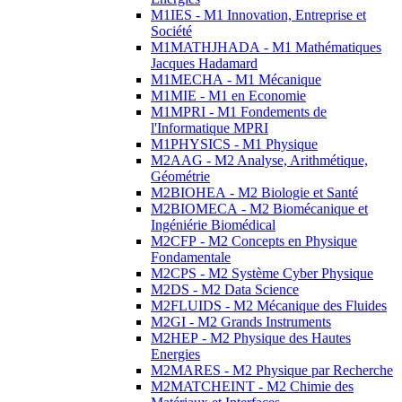
M1IES - M1 Innovation, Entreprise et
Société
M1MATHJHADA - M1 Mathématiques
Jacques Hadamard
M1MECHA - M1 Mécanique
M1MIE - M1 en Economie
M1MPRI - M1 Fondements de
l'Informatique MPRI
M1PHYSICS - M1 Physique
M2AAG - M2 Analyse, Arithmétique,
Géométrie
M2BIOHEA - M2 Biologie et Santé
M2BIOMECA - M2 Biomécanique et
Ingéniérie Biomédical
M2CFP - M2 Concepts en Physique
Fondamentale
M2CPS - M2 Système Cyber Physique
M2DS - M2 Data Science
M2FLUIDS - M2 Mécanique des Fluides
M2GI - M2 Grands Instruments
M2HEP - M2 Physique des Hautes
Energies
M2MARES - M2 Physique par Recherche
M2MATCHEINT - M2 Chimie des