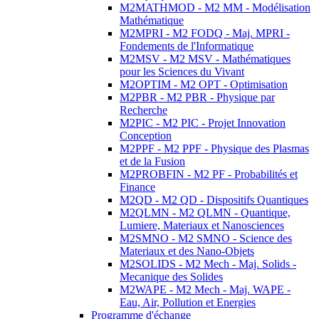
M2MATHMOD - M2 MM - Modélisation
Mathématique
M2MPRI - M2 FODQ - Maj. MPRI -
Fondements de l'Informatique
M2MSV - M2 MSV - Mathématiques
pour les Sciences du Vivant
M2OPTIM - M2 OPT - Optimisation
M2PBR - M2 PBR - Physique par
Recherche
M2PIC - M2 PIC - Projet Innovation
Conception
M2PPF - M2 PPF - Physique des Plasmas
et de la Fusion
M2PROBFIN - M2 PF - Probabilités et
Finance
M2QD - M2 QD - Dispositifs Quantiques
M2QLMN - M2 QLMN - Quantique,
Lumiere, Materiaux et Nanosciences
M2SMNO - M2 SMNO - Science des
Materiaux et des Nano-Objets
M2SOLIDS - M2 Mech - Maj. Solids -
Mecanique des Solides
M2WAPE - M2 Mech - Maj. WAPE -
Eau, Air, Pollution et Energies
Programme d'échange