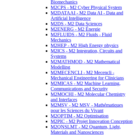
Biomechanics
M2CPS - M2 Cyber Physical System
M2DATAAI - M2 Data AI - Data and
Artificial Intelligence
M2DS - M2 Data Sciences
M2ENERG - M2 Énergie
M2FLUIDS - M2 Fluids - Fluid
Mechanics
M2HEP - M2 High Energy physics
M2ICS - M2 Integration, Circuits and
Systems
M2MATHMOD - M2 Mathematical
Modelling
M2MECENCLI - M2 Mecencli -
Mechanical Engineering for Clinicians
M2MICAS - M2 Machine Learning,
Communications and Security
M2MOCHI - M2 Molecular Chemistry
and Interfaces
M2MSV - M2 MSV - Mathématiques
pour les Sciences du Vivant
M2OPTIM - M2 Optimisation
M2PIC - M2 Projet Innovation Conception
M2QNSLMT - M2 Quantum, Light,
Materials and Nanosciences