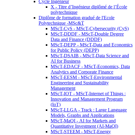
Cycle Ingénieur
X - Titre d’Ingénieur diplômé de l’École
polytechnique
Diplôme de formation gradué de l'Ecole
Polytechnique -MSc&T
MScT-CyS - MScT-Cybersecurity (CyS)
MScT-DDDF - MScT-Double Degree
Data and Finance (DDDF)
MScT-DEPP - MScT-Data and Economics
for Public Policy (DEPP)
MScT-DSAIB - MScT-Data Science and
AI for Business
MScT-EDACF - MScT-Economics, Data
Analytics and Corporate Finance
MScT-EESM - MScT-Environmental
Engineering and Sustainability
Management
MScT-IOT - MScT-Internet of Things :
Innovation and Management Program
(IoT)
MScT-LLGA - Track : Large Language
Models, Graphs and Applications
MScT-MaQI - AI for Markets and
Quantitative Investment (AI-MaQI)
MScT-STEEM - MScT-Energy