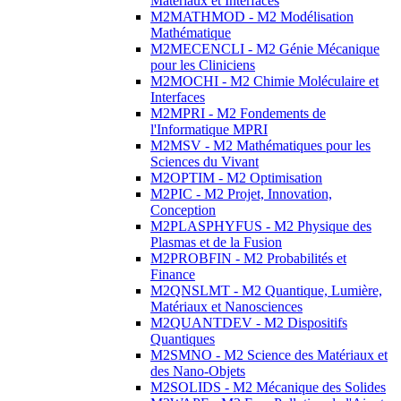
Matériaux et Interfaces
M2MATHMOD - M2 Modélisation
Mathématique
M2MECENCLI - M2 Génie Mécanique
pour les Cliniciens
M2MOCHI - M2 Chimie Moléculaire et
Interfaces
M2MPRI - M2 Fondements de
l'Informatique MPRI
M2MSV - M2 Mathématiques pour les
Sciences du Vivant
M2OPTIM - M2 Optimisation
M2PIC - M2 Projet, Innovation,
Conception
M2PLASPHYFUS - M2 Physique des
Plasmas et de la Fusion
M2PROBFIN - M2 Probabilités et
Finance
M2QNSLMT - M2 Quantique, Lumière,
Matériaux et Nanosciences
M2QUANTDEV - M2 Dispositifs
Quantiques
M2SMNO - M2 Science des Matériaux et
des Nano-Objets
M2SOLIDS - M2 Mécanique des Solides