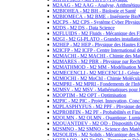
M2AAG - M2 AAG - Analyse, Arithmétique
M2BIOHEA - M2 BH - Biologie et Santé
M2BIOMECA - M2 BME - Ingénierie BioM
M2CPS - M2 CPS - Système Cyber Physiq
M2DS - M2 DS - Data Science
M2FLUIDS - M2 Fluids - Mécanique des Fl
M2GI - M2 GI-PLATO - Grandes installation
M2HEP - M2 HEP - Physique des Hautes E
M2ICFP - M2 ICFP - Centre International 
M2MACHI - M2 MACHI - Chimie des Matéri
M2MARES - M2 PBR - Physique par Rech
M2MATHMOD - M2 MM - Modélisation M
M2MECENCLI - M2 MECENCLI - Génie Méc
M2MOCHI - M2 MoChI - Chimie Moléculaire
M2MPRI - M2 MPRI - Fondements de l'Inf
M2MSV - M2 MSV - Mathématiques pour le
M2OPTIM - M2 OPT - Optimisation
M2PIC - M2 PIC - Projet, Innovation, Conc
M2PLASPHYFUS - M2 PPF - Physique des P
M2PROBFIN - M2 PF - Probabilités et Fin
M2QLMN - M2 QLMN - Quantique, Lumière
M2QUANTDEV - M2 QD - Dispositifs Qua
M2SMNO - M2 SMNO - Science des Matéri
M2SOLIDS - M2 Solids - Mécanique des So