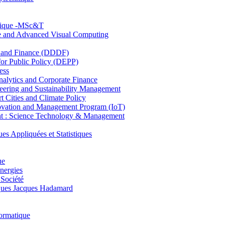
hnique -MSc&T
ce and Advanced Visual Computing
and Finance (DDDF)
r Public Policy (DEPP)
ess
ytics and Corporate Finance
ring and Sustainability Management
Cities and Climate Policy
ovation and Management Program (IoT)
: Science Technology & Management
ppliquées et Statistiques
ue
nergies
 Société
es Jacques Hadamard
ormatique