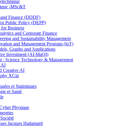
lytechnique
hnique -MSc&T
and Finance (DDDF)
r Public Policy (DEPP)
for Business
ytics and Corporate Finance
ring and Sustainability Management
ovation and Management Program (IoT)
ls, Graphs and Applications
ive Investment (AI-MaQI)
: Science Technology & Management
 AI
 Creative AI
aphy XCin
es et Statistiques
ie et Santé
le
Cyber Physique
nergies
 Société
es Jacques Hadamard