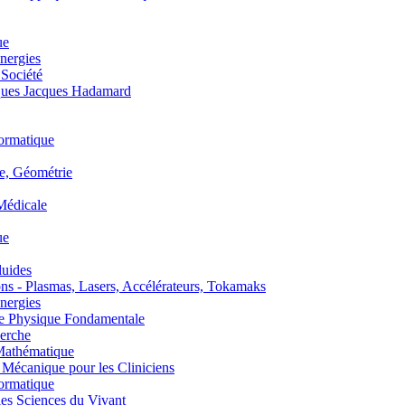
ue
nergies
 Société
es Jacques Hadamard
ormatique
, Géométrie
édicale
ue
uides
s - Plasmas, Lasers, Accélérateurs, Tokamaks
nergies
de Physique Fondamentale
erche
athématique
anique pour les Cliniciens
ormatique
s Sciences du Vivant