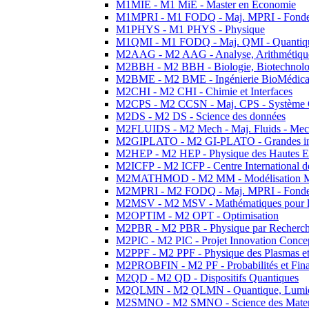
M1MIE - M1 MiE - Master en Economie
M1MPRI - M1 FODQ - Maj. MPRI - Fondeme
M1PHYS - M1 PHYS - Physique
M1QMI - M1 FODQ - Maj. QMI - Quantique
M2AAG - M2 AAG - Analyse, Arithmétique
M2BBH - M2 BBH - Biologie, Biotechnolog
M2BME - M2 BME - Ingénierie BioMédica
M2CHI - M2 CHI - Chimie et Interfaces
M2CPS - M2 CCSN - Maj. CPS - Système 
M2DS - M2 DS - Science des données
M2FLUIDS - M2 Mech - Maj. Fluids - Meca
M2GIPLATO - M2 GI-PLATO - Grandes instal
M2HEP - M2 HEP - Physique des Hautes E
M2ICFP - M2 ICFP - Centre International 
M2MATHMOD - M2 MM - Modélisation M
M2MPRI - M2 FODQ - Maj. MPRI - Fondeme
M2MSV - M2 MSV - Mathématiques pour le
M2OPTIM - M2 OPT - Optimisation
M2PBR - M2 PBR - Physique par Recherc
M2PIC - M2 PIC - Projet Innovation Conce
M2PPF - M2 PPF - Physique des Plasmas et
M2PROBFIN - M2 PF - Probabilités et Fin
M2QD - M2 QD - Dispositifs Quantiques
M2QLMN - M2 QLMN - Quantique, Lumiere
M2SMNO - M2 SMNO - Science des Materi