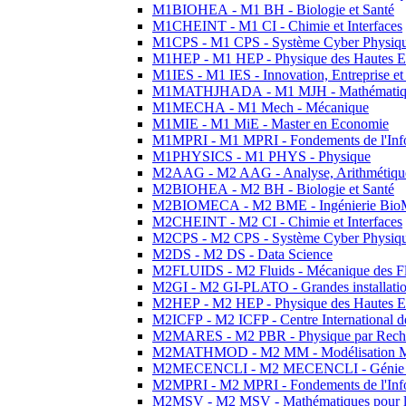
M1BIOHEA - M1 BH - Biologie et Santé
M1CHEINT - M1 CI - Chimie et Interfaces
M1CPS - M1 CPS - Système Cyber Physiq
M1HEP - M1 HEP - Physique des Hautes E
M1IES - M1 IES - Innovation, Entreprise et
M1MATHJHADA - M1 MJH - Mathématiqu
M1MECHA - M1 Mech - Mécanique
M1MIE - M1 MiE - Master en Economie
M1MPRI - M1 MPRI - Fondements de l'Inf
M1PHYSICS - M1 PHYS - Physique
M2AAG - M2 AAG - Analyse, Arithmétique
M2BIOHEA - M2 BH - Biologie et Santé
M2BIOMECA - M2 BME - Ingénierie BioM
M2CHEINT - M2 CI - Chimie et Interfaces
M2CPS - M2 CPS - Système Cyber Physiq
M2DS - M2 DS - Data Science
M2FLUIDS - M2 Fluids - Mécanique des Fl
M2GI - M2 GI-PLATO - Grandes installation
M2HEP - M2 HEP - Physique des Hautes E
M2ICFP - M2 ICFP - Centre International 
M2MARES - M2 PBR - Physique par Rech
M2MATHMOD - M2 MM - Modélisation M
M2MECENCLI - M2 MECENCLI - Génie Méc
M2MPRI - M2 MPRI - Fondements de l'Inf
M2MSV - M2 MSV - Mathématiques pour le