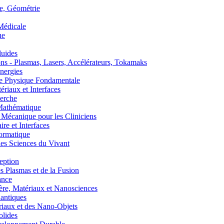
, Géométrie
édicale
ue
uides
s - Plasmas, Lasers, Accélérateurs, Tokamaks
nergies
de Physique Fondamentale
aux et Interfaces
erche
athématique
anique pour les Cliniciens
 et Interfaces
ormatique
s Sciences du Vivant
eption
lasmas et de la Fusion
ance
, Matériaux et Nanosciences
ntiques
aux et des Nano-Objets
lides