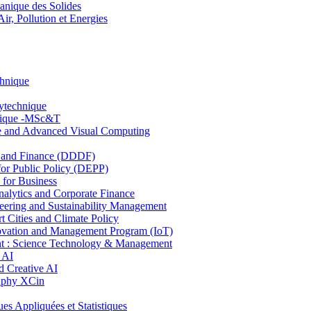
nique des Solides
, Pollution et Energies
chnique
lytechnique
hnique -MSc&T
ce and Advanced Visual Computing
and Finance (DDDF)
r Public Policy (DEPP)
for Business
ytics and Corporate Finance
ring and Sustainability Management
Cities and Climate Policy
ovation and Management Program (IoT)
: Science Technology & Management
 AI
 Creative AI
aphy XCin
ppliquées et Statistiques