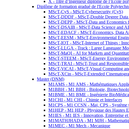
X - Titre d’Ingénieur diplômé de l’École po
Diplôme de formation gradué de l'Ecole Polytec
MScT-CyS - MScT-Cybersecurity (CyS)
MScT-DDDF - MScT-Double Degree Data 
MScT-DEPP - MScT-Data and Economics fo
MScT-DSAIB - MScT-Data Science and AI 
MScT-EDACF - MScT-Economics, Data Anal
MScT-EESM - MScT-Environmental Enginee
MScT-IOT - MScT-Internet of Things : Inn
MScT-LLGA - Track : Large Language Mode
MScT-MaQI - AI for Markets and Quantitat
MScT-STEEM - MScT-Energy Environment 
MScT-TRAI - MScT-Trust and Responsible
MScT-ViCAI - MScT-Visual Computing and
MScT-XCin - MScT-Extended Cinematogr
Master (DNM)
M1AMS - M1 AMS - Mathématiques Appliqué
M1BBH - M1 BBH - Biologie, Biotechnolog
M1BME - M1 BME - Ingénierie BioMédica
M1CHI - M1 CHI - Chimie et Interfaces
M1CPS - M1 CCSN - Maj. CPS - Système 
M1HEP - M1 HEP - Physique des Hautes E
M1IES - M1 IES - Innovation, Entreprise et
M1MATHJHADA - M1 MJH - Mathematiqu
M1MEC - M1 Mech - Mecanique