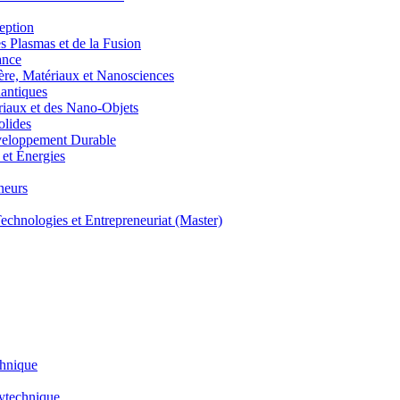
eption
lasmas et de la Fusion
ance
, Matériaux et Nanosciences
ntiques
aux et des Nano-Objets
lides
eloppement Durable
et Énergies
neurs
hnologies et Entrepreneuriat (Master)
chnique
lytechnique