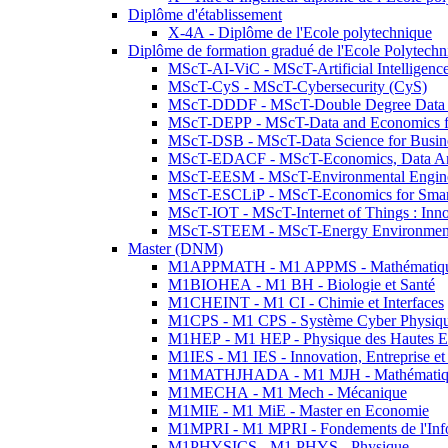
Diplôme d'établissement
X-4A - Diplôme de l'Ecole polytechnique
Diplôme de formation gradué de l'Ecole Polytec
MScT-AI-ViC - MScT-Artificial Intelligen
MScT-CyS - MScT-Cybersecurity (CyS)
MScT-DDDF - MScT-Double Degree Data 
MScT-DEPP - MScT-Data and Economics fo
MScT-DSB - MScT-Data Science for Busin
MScT-EDACF - MScT-Economics, Data Anal
MScT-EESM - MScT-Environmental Enginee
MScT-ESCLiP - MScT-Economics for Smart 
MScT-IOT - MScT-Internet of Things : Inn
MScT-STEEM - MScT-Energy Environment 
Master (DNM)
M1APPMATH - M1 APPMS - Mathématiques A
M1BIOHEA - M1 BH - Biologie et Santé
M1CHEINT - M1 CI - Chimie et Interfaces
M1CPS - M1 CPS - Système Cyber Physiq
M1HEP - M1 HEP - Physique des Hautes E
M1IES - M1 IES - Innovation, Entreprise et
M1MATHJHADA - M1 MJH - Mathématiqu
M1MECHA - M1 Mech - Mécanique
M1MIE - M1 MiE - Master en Economie
M1MPRI - M1 MPRI - Fondements de l'Inf
M1PHYSICS - M1 PHYS - Physique