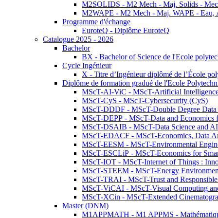
M2SOLIDS - M2 Mech - Maj. Solids - Meca
M2WAPE - M2 Mech - Maj. WAPE - Eau, Air
Programme d'échange
EuroteQ - Diplôme EuroteQ
Catalogue 2025 - 2026
Bachelor
BX - Bachelor of Science de l'Ecole polyte
Cycle Ingénieur
X - Titre d’Ingénieur diplômé de l’École po
Diplôme de formation gradué de l'Ecole Polytec
MScT-AI-ViC - MScT-Artificial Intelligen
MScT-CyS - MScT-Cybersecurity (CyS)
MScT-DDDF - MScT-Double Degree Data 
MScT-DEPP - MScT-Data and Economics fo
MScT-DSAIB - MScT-Data Science and AI 
MScT-EDACF - MScT-Economics, Data Anal
MScT-EESM - MScT-Environmental Enginee
MScT-ESCLiP - MScT-Economics for Smart 
MScT-IOT - MScT-Internet of Things : Inn
MScT-STEEM - MScT-Energy Environment 
MScT-TRAI - MScT-Trust and Responsible
MScT-ViCAI - MScT-Visual Computing and
MScT-XCin - MScT-Extended Cinematogr
Master (DNM)
M1APPMATH - M1 APPMS - Mathématiques A