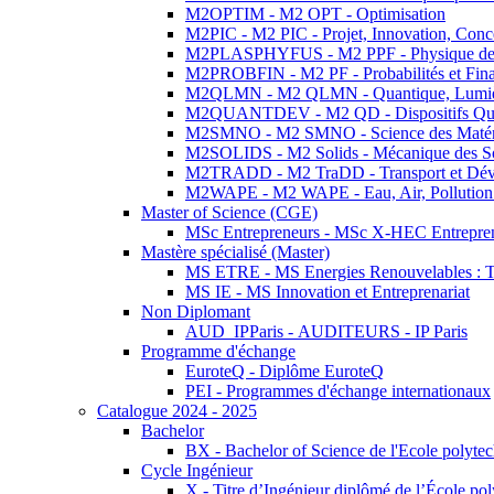
M2OPTIM - M2 OPT - Optimisation
M2PIC - M2 PIC - Projet, Innovation, Conc
M2PLASPHYFUS - M2 PPF - Physique des P
M2PROBFIN - M2 PF - Probabilités et Fin
M2QLMN - M2 QLMN - Quantique, Lumière
M2QUANTDEV - M2 QD - Dispositifs Qua
M2SMNO - M2 SMNO - Science des Matéri
M2SOLIDS - M2 Solids - Mécanique des So
M2TRADD - M2 TraDD - Transport et Dév
M2WAPE - M2 WAPE - Eau, Air, Pollution 
Master of Science (CGE)
MSc Entrepreneurs - MSc X-HEC Entrepre
Mastère spécialisé (Master)
MS ETRE - MS Energies Renouvelables : Tec
MS IE - MS Innovation et Entreprenariat
Non Diplomant
AUD_IPParis - AUDITEURS - IP Paris
Programme d'échange
EuroteQ - Diplôme EuroteQ
PEI - Programmes d'échange internationaux
Catalogue 2024 - 2025
Bachelor
BX - Bachelor of Science de l'Ecole polyte
Cycle Ingénieur
X - Titre d’Ingénieur diplômé de l’École po