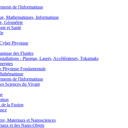
nts de l'Informatique
, Mathematiques, Informatique
, Géométrie
ie et Santé
le
Cyber Physique
nique des Fluides
lations - Plasmas, Lasers, Accélérateurs, Tokamaks
nergies
de Physique Fondamentale
athématique
nts de l'Informatique
s Sciences du Vivant
he
ption
 de la Fusion
ance
, Materiaux et Nanosciences
aux et des Nano-Objets