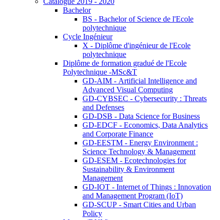
Catalogue 2019 - 2020
Bachelor
BS - Bachelor of Science de l'Ecole
polytechnique
Cycle Ingénieur
X - Diplôme d'ingénieur de l'Ecole
polytechnique
Diplôme de formation gradué de l'Ecole
Polytechnique -MSc&T
GD-AIM - Artificial Intelligence and
Advanced Visual Computing
GD-CYBSEC - Cybersecurity : Threats
and Defenses
GD-DSB - Data Science for Business
GD-EDCF - Economics, Data Analytics
and Corporate Finance
GD-EESTM - Energy Environment :
Science Technology & Management
GD-ESEM - Ecotechnologies for
Sustainability & Environment
Management
GD-IOT - Internet of Things : Innovation
and Management Program (IoT)
GD-SCUP - Smart Cities and Urban
Policy