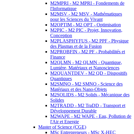
M2MPRI - M2 MPRI - Fondements de
l'Informatique
M2MSV - M2 MSV - Mathématiques
pour les Sciences du Vivant
M2OPTIM - M2 OPT - Optimisation
M2PIC - M2 PIC - Projet, Innovation,
Conception
M2PLASPHYFUS - M2 PPF - Physique
des Plasmas et de la Fusion
M2PROBFIN - M2 PF - Probabilités et
Finance
M2QLMN - M2 QLMN - Quantique,
Lumière, Matériaux et Nanosciences
M2QUANTDEV - M2 QD - Dispositifs
Quantiques
M2SMNO - M2 SMNO - Science des
Matériaux et des Nano-Objets
M2SOLIDS - M2 Solids - Mécanique des
Solides
M2TRADD - M2 TraDD - Transport et
Développement Durable
M2WAPE - M2 WAPE - Eau, Pollution de
l'Air et Energie
Master of Science (CGE)
MSc Entrepreneurs - MSc X-HEC