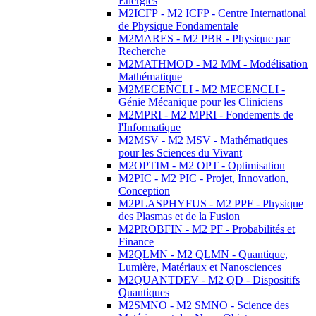
Energies
M2ICFP - M2 ICFP - Centre International
de Physique Fondamentale
M2MARES - M2 PBR - Physique par
Recherche
M2MATHMOD - M2 MM - Modélisation
Mathématique
M2MECENCLI - M2 MECENCLI -
Génie Mécanique pour les Cliniciens
M2MPRI - M2 MPRI - Fondements de
l'Informatique
M2MSV - M2 MSV - Mathématiques
pour les Sciences du Vivant
M2OPTIM - M2 OPT - Optimisation
M2PIC - M2 PIC - Projet, Innovation,
Conception
M2PLASPHYFUS - M2 PPF - Physique
des Plasmas et de la Fusion
M2PROBFIN - M2 PF - Probabilités et
Finance
M2QLMN - M2 QLMN - Quantique,
Lumière, Matériaux et Nanosciences
M2QUANTDEV - M2 QD - Dispositifs
Quantiques
M2SMNO - M2 SMNO - Science des