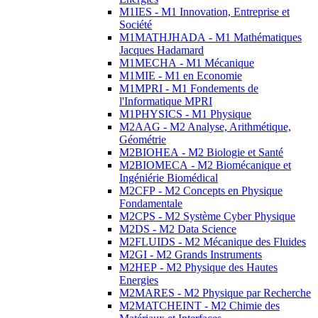
M1IES - M1 Innovation, Entreprise et
Société
M1MATHJHADA - M1 Mathématiques
Jacques Hadamard
M1MECHA - M1 Mécanique
M1MIE - M1 en Economie
M1MPRI - M1 Fondements de
l'Informatique MPRI
M1PHYSICS - M1 Physique
M2AAG - M2 Analyse, Arithmétique,
Géométrie
M2BIOHEA - M2 Biologie et Santé
M2BIOMECA - M2 Biomécanique et
Ingéniérie Biomédical
M2CFP - M2 Concepts en Physique
Fondamentale
M2CPS - M2 Système Cyber Physique
M2DS - M2 Data Science
M2FLUIDS - M2 Mécanique des Fluides
M2GI - M2 Grands Instruments
M2HEP - M2 Physique des Hautes
Energies
M2MARES - M2 Physique par Recherche
M2MATCHEINT - M2 Chimie des