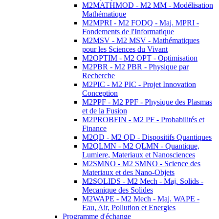
M2MATHMOD - M2 MM - Modélisation
Mathématique
M2MPRI - M2 FODQ - Maj. MPRI -
Fondements de l'Informatique
M2MSV - M2 MSV - Mathématiques
pour les Sciences du Vivant
M2OPTIM - M2 OPT - Optimisation
M2PBR - M2 PBR - Physique par
Recherche
M2PIC - M2 PIC - Projet Innovation
Conception
M2PPF - M2 PPF - Physique des Plasmas
et de la Fusion
M2PROBFIN - M2 PF - Probabilités et
Finance
M2QD - M2 QD - Dispositifs Quantiques
M2QLMN - M2 QLMN - Quantique,
Lumiere, Materiaux et Nanosciences
M2SMNO - M2 SMNO - Science des
Materiaux et des Nano-Objets
M2SOLIDS - M2 Mech - Maj. Solids -
Mecanique des Solides
M2WAPE - M2 Mech - Maj. WAPE -
Eau, Air, Pollution et Energies
Programme d'échange