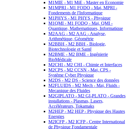
M1MIE - M1 MiE - Master en Economie
M1MPRI - M1 FODQ - Maj. MPRI -
Fondements de l'Informatique
M1PHYS - M1 PHYS - Physique
M1QMI - M1 FODQ - Maj. QMI -
Quantique, Mathematiques, Informatique
M2AAG - M2 AAG - Analyse,
Arithmétique, Géométrie
M2BBH - M2 BBH - Biologie,
Biotechnologie et Santé
M2BME - M2 BME - Ingénierie
BioMédicale
M2CHI - M2 CHI - Chimie et Interfaces
M2CPS - M2 CCSN - Maj. CPS -
Système Cyber Physique
M2DS - M2 DS - Science des données
M2FLUIDS - M2 Mech - Maj. Fluids -
Mecanique des Fluides
M2GIPLATO - M2 GI-PLATO - Grandes
installations - Plasmas, Lasers,
Accélérateurs, Tokamaks
M2HEP - M2 HEP - Physique des Hautes
Energies
M2ICFP - M2 ICFP - Centre International
de Physique Fondamentale