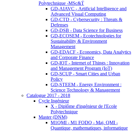
Polytechnique -MSc&T
GD-AIAVC - Artificial Intelligence and
Advanced Visual Computing
GD-CTD - Cybersecurity : Threats &
Defenses
GD-DSB - Data Science for Business
GD-ECOSEM - Ecotechnologies for
Sustainability & Environment
Management
GD-EDACF - Economics, Data Analytics
and Corporate Finance
GD-IOT - Internet of Things : Innovation
and Management Program (IoT)
GD-SCUP - Smart Cities and Urban
Policy
GD-STEEM - Energy Environment :
Science Technology & Management
Catalogue 2017 - 2018
Cycle Ingénieur
X - Diplôme d'ingénieur de l'Ecole
Polytechnique
Master (DNM)
M1QMI - M1 FODQ - Maj. QMI -
Quantique, mathematiques, informatique