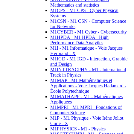
Mathematics and statistics
M1CPS - M1 CPS - Cyber Physical
Systems
M1CSN - M1 CSN - Computer Science
for Networks
M1CYBER - M1 Cyber - Cybersecurity
M1HPDA - M1 HPDA - High
Performance Data Analytics
M1I - M1 Informatique - Voie Jacques
Herbrand - X
M1IGD - M1 IGD - Interaction, Graphic
and Design
M1INTTRACPHY - M1 - International
Track in Physics
M1MAP - M1 Mathématiques et
Applications - Voie Jacques Hadamard -
École Polytechnique
M1MATHAPP - M1 - Mathématiques
Appliquées
M1MPRI - M1 MPRI - Foudations of
Computer Science
M1P - M1 Physique - Voie Irène Joliot
Curie - X
M1PHYSICS - M1 - Physics