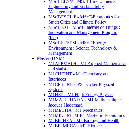
MScT-EESM - MScT-Environmental
Engineering and Sustainability
Management
MScT-ESCLiP - MScT-Economics for
Smart Cities and Climate Policy
MScT-IOT - MScT-Internet of Things :
Innovation and Management Program
(IoT)
MScT-STEEM - MScT-Energy
Environment : Science Technology &
Management
Master (DNM)
M1APPMATH - M1 Applied Mathematics
and statistics
M1CHEINT - M1 Chemistry and
Interfaces
M1CPS - M1 CPS - Cyber Physical
Systems
M1HEP - M1 High Energy Physics
M1MATHJHADA - M1 Mathematiques
Jacques Hadamard
M1MECHA - M1 Mechanics
M1MIE - M1 MIE - Master in Economics
M2BIOHEA - M2 Biology and Health
M2BIOMECA - M2 Biomeca -