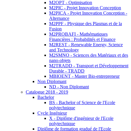
M2OPT - Optimisation
M2PIC - Projet Innovation Conception
M2PICA - Projet Innovation Conception -
Alternance
M2PPF - Physique des Plasmas et de la
Fusion
M2PROBAFI - Mathématiques
Financières : Probabilités et Finance
M2REST - Renewable Energy, Science
and Technology
M2SMNO - Sciences des Matériaux et des
nano-objets
M2TRADD - Transport et Développement
Durable - TRADD
MBIOENT - Master Bio-entrepreneur
Non Diplomant
ND - Non Diplomant
Catalogue 2018 - 2019
Bachelor
BS - Bachelor of Science de l'Ecole
polytechnique
Cycle Ingénieur
X - Diplôme d'ingénieur de l'Ecole
polytechnique
Diplôme de formation gradué de l'Ecole