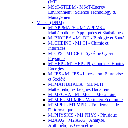
(IoT)
MScT-STEEM - MScT-Energy
Environment : Science Technology &
Management
Master (DNM)
M1APPMATH - M1 APPMS -
Mathématiques Appliquées et Statistiques
M1BIOHEA - M1 BH - Biologie et Santé
M1CHEINT - M1 CI - Chimie et
Interfaces
M1CPS - M1 CPS - Système Cyber
Physique
M1HEP - M1 HEP - Physique des Hautes
Energies
M1IES - M1 IES - Innovation, Entreprise
et Société
M1MATHJHADA - M1 MJH -
Mathématiques Jacques Hadamard
M1MECHA - M1 Mech - Mécanique
M1MIE - M1 MiE - Master en Economie
M1MPRI - M1 MPRI - Fondements de
l'Informatique
M1PHYSICS - M1 PHYS - Physique
M2AAG - M2 AAG - Analyse,
Arithmétique, Géométrie