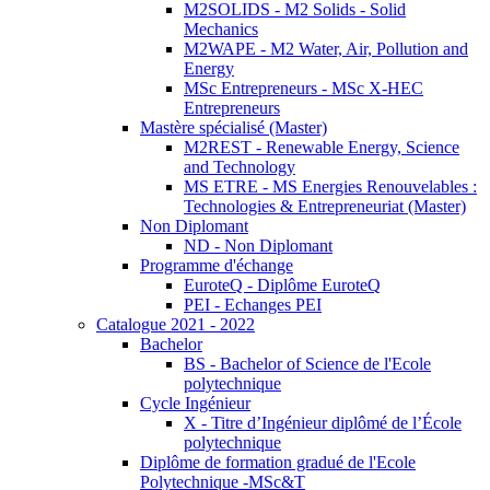
M2SOLIDS - M2 Solids - Solid
Mechanics
M2WAPE - M2 Water, Air, Pollution and
Energy
MSc Entrepreneurs - MSc X-HEC
Entrepreneurs
Mastère spécialisé (Master)
M2REST - Renewable Energy, Science
and Technology
MS ETRE - MS Energies Renouvelables :
Technologies & Entrepreneuriat (Master)
Non Diplomant
ND - Non Diplomant
Programme d'échange
EuroteQ - Diplôme EuroteQ
PEI - Echanges PEI
Catalogue 2021 - 2022
Bachelor
BS - Bachelor of Science de l'Ecole
polytechnique
Cycle Ingénieur
X - Titre d’Ingénieur diplômé de l’École
polytechnique
Diplôme de formation gradué de l'Ecole
Polytechnique -MSc&T