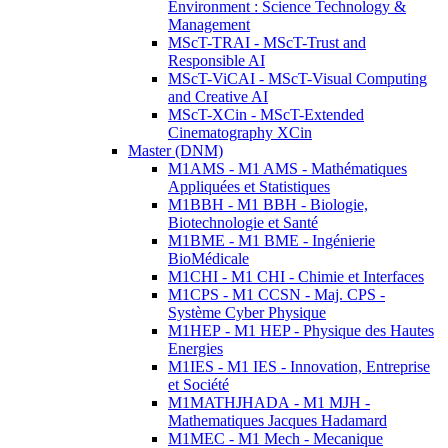
Environment : Science Technology &
Management
MScT-TRAI - MScT-Trust and
Responsible AI
MScT-ViCAI - MScT-Visual Computing
and Creative AI
MScT-XCin - MScT-Extended
Cinematography XCin
Master (DNM)
M1AMS - M1 AMS - Mathématiques
Appliquées et Statistiques
M1BBH - M1 BBH - Biologie,
Biotechnologie et Santé
M1BME - M1 BME - Ingénierie
BioMédicale
M1CHI - M1 CHI - Chimie et Interfaces
M1CPS - M1 CCSN - Maj. CPS -
Système Cyber Physique
M1HEP - M1 HEP - Physique des Hautes
Energies
M1IES - M1 IES - Innovation, Entreprise
et Société
M1MATHJHADA - M1 MJH -
Mathematiques Jacques Hadamard
M1MEC - M1 Mech - Mecanique