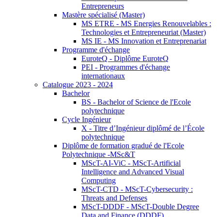
Entrepreneurs
Mastère spécialisé (Master)
MS ETRE - MS Energies Renouvelables :
Technologies et Entrepreneuriat (Master)
MS IE - MS Innovation et Entreprenariat
Programme d'échange
EuroteQ - Diplôme EuroteQ
PEI - Programmes d'échange
internationaux
Catalogue 2023 - 2024
Bachelor
BS - Bachelor of Science de l'Ecole
polytechnique
Cycle Ingénieur
X - Titre d’Ingénieur diplômé de l’École
polytechnique
Diplôme de formation gradué de l'Ecole
Polytechnique -MSc&T
MScT-AI-ViC - MScT-Artificial
Intelligence and Advanced Visual
Computing
MScT-CTD - MScT-Cybersecurity :
Threats and Defenses
MScT-DDDF - MScT-Double Degree
Data and Finance (DDDF)