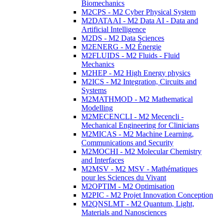
Biomechanics
M2CPS - M2 Cyber Physical System
M2DATAAI - M2 Data AI - Data and
Artificial Intelligence
M2DS - M2 Data Sciences
M2ENERG - M2 Énergie
M2FLUIDS - M2 Fluids - Fluid
Mechanics
M2HEP - M2 High Energy physics
M2ICS - M2 Integration, Circuits and
Systems
M2MATHMOD - M2 Mathematical
Modelling
M2MECENCLI - M2 Mecencli -
Mechanical Engineering for Clinicians
M2MICAS - M2 Machine Learning,
Communications and Security
M2MOCHI - M2 Molecular Chemistry
and Interfaces
M2MSV - M2 MSV - Mathématiques
pour les Sciences du Vivant
M2OPTIM - M2 Optimisation
M2PIC - M2 Projet Innovation Conception
M2QNSLMT - M2 Quantum, Light,
Materials and Nanosciences