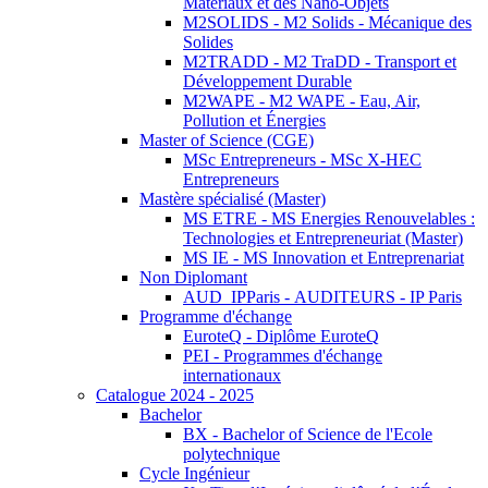
Matériaux et des Nano-Objets
M2SOLIDS - M2 Solids - Mécanique des
Solides
M2TRADD - M2 TraDD - Transport et
Développement Durable
M2WAPE - M2 WAPE - Eau, Air,
Pollution et Énergies
Master of Science (CGE)
MSc Entrepreneurs - MSc X-HEC
Entrepreneurs
Mastère spécialisé (Master)
MS ETRE - MS Energies Renouvelables :
Technologies et Entrepreneuriat (Master)
MS IE - MS Innovation et Entreprenariat
Non Diplomant
AUD_IPParis - AUDITEURS - IP Paris
Programme d'échange
EuroteQ - Diplôme EuroteQ
PEI - Programmes d'échange
internationaux
Catalogue 2024 - 2025
Bachelor
BX - Bachelor of Science de l'Ecole
polytechnique
Cycle Ingénieur