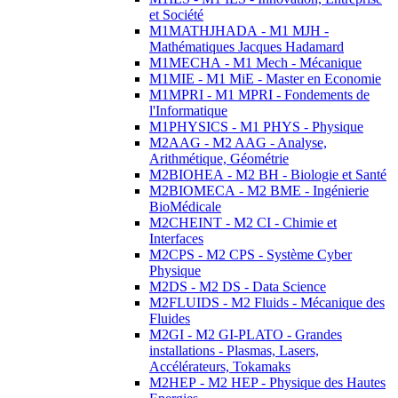
et Société
M1MATHJHADA - M1 MJH -
Mathématiques Jacques Hadamard
M1MECHA - M1 Mech - Mécanique
M1MIE - M1 MiE - Master en Economie
M1MPRI - M1 MPRI - Fondements de
l'Informatique
M1PHYSICS - M1 PHYS - Physique
M2AAG - M2 AAG - Analyse,
Arithmétique, Géométrie
M2BIOHEA - M2 BH - Biologie et Santé
M2BIOMECA - M2 BME - Ingénierie
BioMédicale
M2CHEINT - M2 CI - Chimie et
Interfaces
M2CPS - M2 CPS - Système Cyber
Physique
M2DS - M2 DS - Data Science
M2FLUIDS - M2 Fluids - Mécanique des
Fluides
M2GI - M2 GI-PLATO - Grandes
installations - Plasmas, Lasers,
Accélérateurs, Tokamaks
M2HEP - M2 HEP - Physique des Hautes