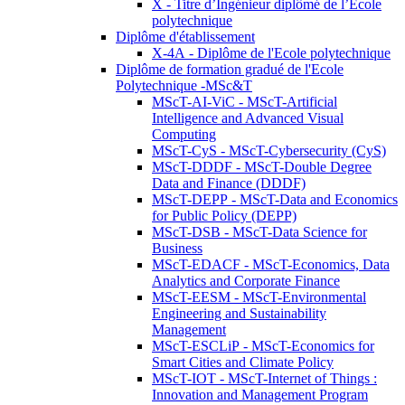
X - Titre d’Ingénieur diplômé de l’École
polytechnique
Diplôme d'établissement
X-4A - Diplôme de l'Ecole polytechnique
Diplôme de formation gradué de l'Ecole
Polytechnique -MSc&T
MScT-AI-ViC - MScT-Artificial
Intelligence and Advanced Visual
Computing
MScT-CyS - MScT-Cybersecurity (CyS)
MScT-DDDF - MScT-Double Degree
Data and Finance (DDDF)
MScT-DEPP - MScT-Data and Economics
for Public Policy (DEPP)
MScT-DSB - MScT-Data Science for
Business
MScT-EDACF - MScT-Economics, Data
Analytics and Corporate Finance
MScT-EESM - MScT-Environmental
Engineering and Sustainability
Management
MScT-ESCLiP - MScT-Economics for
Smart Cities and Climate Policy
MScT-IOT - MScT-Internet of Things :
Innovation and Management Program