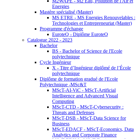
M2WAPE - M2 Eau, Pollution de l'Air et
Energies
Mastère spécialisé (Master)
MS ETRE - MS Energies Renouvelables :
Technologies et Entrepreneuriat (Master)
Programme d'échange
EuroteQ - Diplôme EuroteQ
Catalogue 2022 - 2023
Bachelor
BS - Bachelor of Science de l'Ecole
polytechnique
Cycle Ingénieur
X - Titre d’Ingénieur diplômé de l’École
polytechnique
Diplôme de formation gradué de l'Ecole
Polytechnique -MSc&T
MScT-AI-ViC - MScT-Artificial
Intelligence and Advanced Visual
Computing
MScT-CTD - MScT-Cybersecurity :
Threats and Defenses
MScT-DSB - MScT-Data Science for
Business
MScT-EDACF - MScT-Economics, Data
Analytics and Corporate Finance