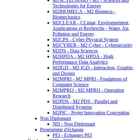
M1SCTECHNRJ - M1 - Sciences and
Technologies for Energy
M2BIOMECA - M2 Biomeca -
Biomechanics
M2CLEAR - CLimat, Environnement,
Applications et Recherche - Water, Air,
Pollution and Energy
M2CPS - Cyber Physical System
M2CYBER - M2 Cyber - Cybersecurity
M2DS - Data Sciences
M2HPDA - M2 HPDA - High
Performance Data Analytics
M2IGD - M2 IGD - Interaction, Graphic
and Design
M2MPRI - M2 MPRI - Foudations of
Computer Science
M2MPRO - M2 MPRO - Operation
Research
M2PDS - M2 PDS - Parallel and
Distributed Systems
M2PIC - Projet Innovation Conception
Non Diplomant
ND - Non Diplomant
Programme d'échange
PEI - Echanges PEI