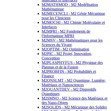
Matériaux et Interfaces
M2MATHMOD - M2 Modélisation
Mathématique
M2MECENCLI - M2 Génie Mécanique
pour les Cliniciens
M2MOCHI - M2 Chimie Moléculaire et
Interfaces
M2MPRI - M2 Fondements de
l'Informatique MPRI
M2MSV - M2 Mathématiques pour les
Sciences du Vivant
M2OPTIM - M2 Optimisation
M2PIC - M2 Projet, Innovation,
Conception
M2PLASPHYFUS - M2 Physique des
Plasmas et de la Fusion
M2PROBFIN - M2 Probabilités et
Finance
M2QNSLMT - M2 Quantique, Lumière,
Matériaux et Nanosciences
M2QUANTDEV - M2 Dispositifs
Quantiques
M2SMNO - M2 Science des Matériaux et
des Nano-Objets
M2SOLIDS - M2 Mécanique des Solides