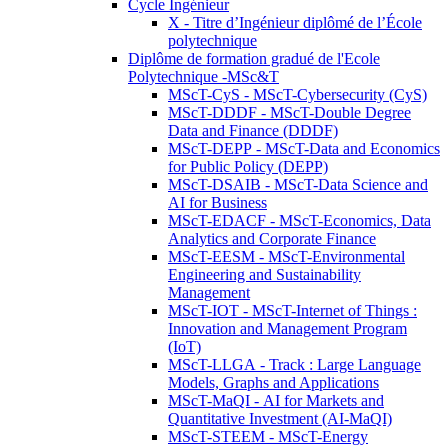
Cycle Ingénieur
X - Titre d’Ingénieur diplômé de l’École
polytechnique
Diplôme de formation gradué de l'Ecole
Polytechnique -MSc&T
MScT-CyS - MScT-Cybersecurity (CyS)
MScT-DDDF - MScT-Double Degree
Data and Finance (DDDF)
MScT-DEPP - MScT-Data and Economics
for Public Policy (DEPP)
MScT-DSAIB - MScT-Data Science and
AI for Business
MScT-EDACF - MScT-Economics, Data
Analytics and Corporate Finance
MScT-EESM - MScT-Environmental
Engineering and Sustainability
Management
MScT-IOT - MScT-Internet of Things :
Innovation and Management Program
(IoT)
MScT-LLGA - Track : Large Language
Models, Graphs and Applications
MScT-MaQI - AI for Markets and
Quantitative Investment (AI-MaQI)
MScT-STEEM - MScT-Energy