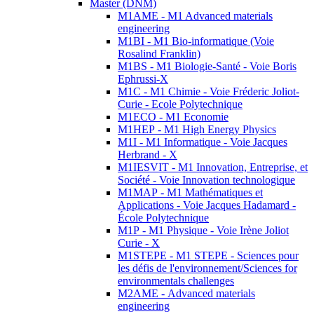
Master (DNM)
M1AME - M1 Advanced materials
engineering
M1BI - M1 Bio-informatique (Voie
Rosalind Franklin)
M1BS - M1 Biologie-Santé - Voie Boris
Ephrussi-X
M1C - M1 Chimie - Voie Fréderic Joliot-
Curie - Ecole Polytechnique
M1ECO - M1 Economie
M1HEP - M1 High Energy Physics
M1I - M1 Informatique - Voie Jacques
Herbrand - X
M1IESVIT - M1 Innovation, Entreprise, et
Société - Voie Innovation technologique
M1MAP - M1 Mathématiques et
Applications - Voie Jacques Hadamard -
École Polytechnique
M1P - M1 Physique - Voie Irène Joliot
Curie - X
M1STEPE - M1 STEPE - Sciences pour
les défis de l'environnement/Sciences for
environmentals challenges
M2AME - Advanced materials
engineering