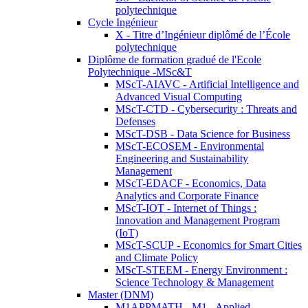
polytechnique
Cycle Ingénieur
X - Titre d’Ingénieur diplômé de l’École
polytechnique
Diplôme de formation gradué de l'Ecole
Polytechnique -MSc&T
MScT-AIAVC - Artificial Intelligence and
Advanced Visual Computing
MScT-CTD - Cybersecurity : Threats and
Defenses
MScT-DSB - Data Science for Business
MScT-ECOSEM - Environmental
Engineering and Sustainability
Management
MScT-EDACF - Economics, Data
Analytics and Corporate Finance
MScT-IOT - Internet of Things :
Innovation and Management Program
(IoT)
MScT-SCUP - Economics for Smart Cities
and Climate Policy
MScT-STEEM - Energy Environment :
Science Technology & Management
Master (DNM)
M1APPMATH - M1 - Applied