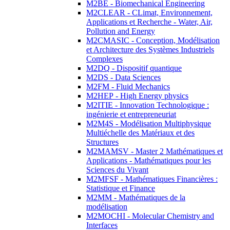
M2BE - Biomechanical Engineering
M2CLEAR - CLimat, Environnement,
Applications et Recherche - Water, Air,
Pollution and Energy
M2CMASIC - Conception, Modélisation
et Architecture des Systèmes Industriels
Complexes
M2DQ - Dispositif quantique
M2DS - Data Sciences
M2FM - Fluid Mechanics
M2HEP - High Energy physics
M2ITIE - Innovation Technologique :
ingénierie et entrepreneuriat
M2M4S - Modélisation Multiphysique
Multiéchelle des Matériaux et des
Structures
M2MAMSV - Master 2 Mathématiques et
Applications - Mathématiques pour les
Sciences du Vivant
M2MFSF - Mathématiques Financières :
Statistique et Finance
M2MM - Mathématiques de la
modélisation
M2MOCHI - Molecular Chemistry and
Interfaces