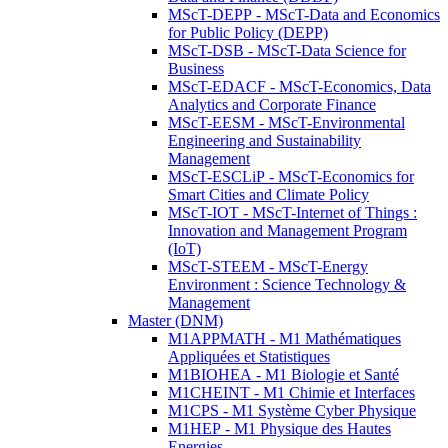
MScT-DEPP - MScT-Data and Economics
for Public Policy (DEPP)
MScT-DSB - MScT-Data Science for
Business
MScT-EDACF - MScT-Economics, Data
Analytics and Corporate Finance
MScT-EESM - MScT-Environmental
Engineering and Sustainability
Management
MScT-ESCLiP - MScT-Economics for
Smart Cities and Climate Policy
MScT-IOT - MScT-Internet of Things :
Innovation and Management Program
(IoT)
MScT-STEEM - MScT-Energy
Environment : Science Technology &
Management
Master (DNM)
M1APPMATH - M1 Mathématiques
Appliquées et Statistiques
M1BIOHEA - M1 Biologie et Santé
M1CHEINT - M1 Chimie et Interfaces
M1CPS - M1 Système Cyber Physique
M1HEP - M1 Physique des Hautes
Energies