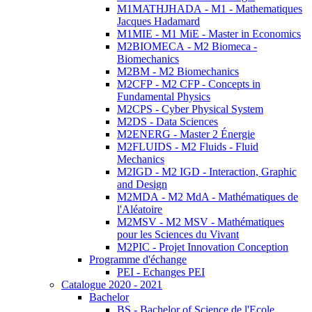
M1MATHJHADA - M1 - Mathematiques
Jacques Hadamard
M1MIE - M1 MiE - Master in Economics
M2BIOMECA - M2 Biomeca -
Biomechanics
M2BM - M2 Biomechanics
M2CFP - M2 CFP - Concepts in
Fundamental Physics
M2CPS - Cyber Physical System
M2DS - Data Sciences
M2ENERG - Master 2 Énergie
M2FLUIDS - M2 Fluids - Fluid
Mechanics
M2IGD - M2 IGD - Interaction, Graphic
and Design
M2MDA - M2 MdA - Mathématiques de
l'Aléatoire
M2MSV - M2 MSV - Mathématiques
pour les Sciences du Vivant
M2PIC - Projet Innovation Conception
Programme d'échange
PEI - Echanges PEI
Catalogue 2020 - 2021
Bachelor
BS - Bachelor of Science de l'Ecole