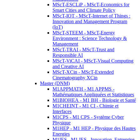
MScT-ESCLiP - MScT-Economics for
Smart Cities and Climate Policy
MScT-IOT - MScT-Internet of Things :
Innovation and Management Program
(IoT)
MScT-STEEM - MScT-Energy
Environment : Science Technology &
Management
MScT-TRAI - MScT-Trust and
Responsible AI
MScT-ViCAI - MScT-Visual Computing
and Creative AI
MScT-XCin - MScT-Extended
Cinematography XCin
Master (DNM)
M1APPMATH - M1 APPMS -
Mathématiques Appliquées et Statistiques
M1BIOHEA - M1 BH - Biologie et Santé
M1CHEINT - M1 CI - Chimie et
Interfaces
M1CPS - M1 CPS - Système Cyber
Physique
M1HEP - M1 HEP - Physique des Hautes
Energies
M1IES - M1 IES - Innovation, Entreprise