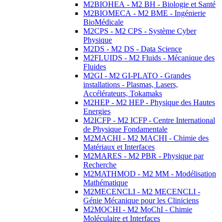
M2BIOHEA - M2 BH - Biologie et Santé
M2BIOMECA - M2 BME - Ingénierie
BioMédicale
M2CPS - M2 CPS - Système Cyber
Physique
M2DS - M2 DS - Data Science
M2FLUIDS - M2 Fluids - Mécanique des
Fluides
M2GI - M2 GI-PLATO - Grandes
installations - Plasmas, Lasers,
Accélérateurs, Tokamaks
M2HEP - M2 HEP - Physique des Hautes
Energies
M2ICFP - M2 ICFP - Centre International
de Physique Fondamentale
M2MACHI - M2 MACHI - Chimie des
Matériaux et Interfaces
M2MARES - M2 PBR - Physique par
Recherche
M2MATHMOD - M2 MM - Modélisation
Mathématique
M2MECENCLI - M2 MECENCLI -
Génie Mécanique pour les Cliniciens
M2MOCHI - M2 MoChI - Chimie
Moléculaire et Interfaces