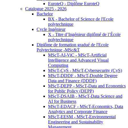
EuroteQ - Diplôme EuroteQ
Catalogue 2025 - 2026
Bachelor
BX - Bachelor of Science de l'Ecole
polytechnique
Cycle Ingénieur
X - Titre d’Ingénieur diplômé de l’École
polytechnique
Diplôme de formation gradué de l'Ecole
Polytechnique -MSc&T
MScT-AI-ViC - MScT-Artificial
Intelligence and Advanced Visual
Computing
MScT-CyS - MScT-Cybersecurity (CyS)
MScT-DDDF - MScT-Double Degree
Data and Finance (DDDF)
MScT-DEPP - MScT-Data and Economics
for Public Policy (DEPP)
MScT-DSAIB - MScT-Data Science and
AI for Business
MScT-EDACF - MScT-Economics, Data
Analytics and Corporate Finance
MScT-EESM - MScT-Environmental
Engineering and Sustainability
Management