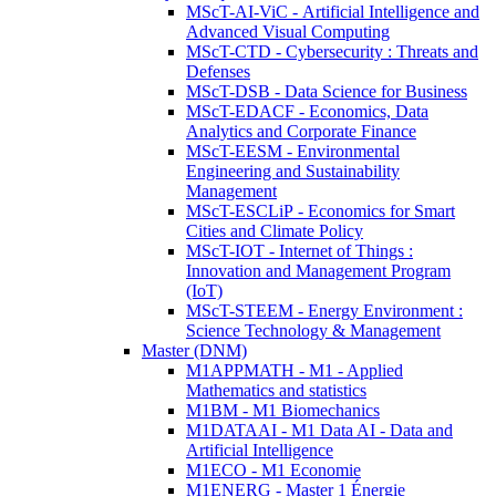
MScT-AI-ViC - Artificial Intelligence and
Advanced Visual Computing
MScT-CTD - Cybersecurity : Threats and
Defenses
MScT-DSB - Data Science for Business
MScT-EDACF - Economics, Data
Analytics and Corporate Finance
MScT-EESM - Environmental
Engineering and Sustainability
Management
MScT-ESCLiP - Economics for Smart
Cities and Climate Policy
MScT-IOT - Internet of Things :
Innovation and Management Program
(IoT)
MScT-STEEM - Energy Environment :
Science Technology & Management
Master (DNM)
M1APPMATH - M1 - Applied
Mathematics and statistics
M1BM - M1 Biomechanics
M1DATAAI - M1 Data AI - Data and
Artificial Intelligence
M1ECO - M1 Economie
M1ENERG - Master 1 Énergie