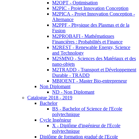
M2OPT - Optimisation
M2PIC - Projet Innovation Conception
M2PICA - Projet Innovation Conception -
Alternance
M2PPF - Physique des Plasmas et de la
Fusion
M2PROBAFI - Mathématiques
Financières : Probabilités et Finance
M2REST - Renewable Energy, Science
and Technology
M2SMNO - Sciences des Matériaux et des
nano-objets
M2TRADD - Transport et Développement
Durable - TRADD
MBIOENT - Master Bio-entrepreneur
Non Diplomant
ND - Non Diplomant
Catalogue 2018 - 2019
Bachelor
BS - Bachelor of Science de l'Ecole
polytechnique
Cycle Ingénieur
X - Diplôme d'ingénieur de l'Ecole
polytechnique
Diplôme de formation gradué de l'Ecole