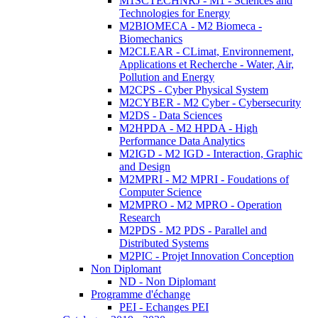
M1SCTECHNRJ - M1 - Sciences and
Technologies for Energy
M2BIOMECA - M2 Biomeca -
Biomechanics
M2CLEAR - CLimat, Environnement,
Applications et Recherche - Water, Air,
Pollution and Energy
M2CPS - Cyber Physical System
M2CYBER - M2 Cyber - Cybersecurity
M2DS - Data Sciences
M2HPDA - M2 HPDA - High
Performance Data Analytics
M2IGD - M2 IGD - Interaction, Graphic
and Design
M2MPRI - M2 MPRI - Foudations of
Computer Science
M2MPRO - M2 MPRO - Operation
Research
M2PDS - M2 PDS - Parallel and
Distributed Systems
M2PIC - Projet Innovation Conception
Non Diplomant
ND - Non Diplomant
Programme d'échange
PEI - Echanges PEI