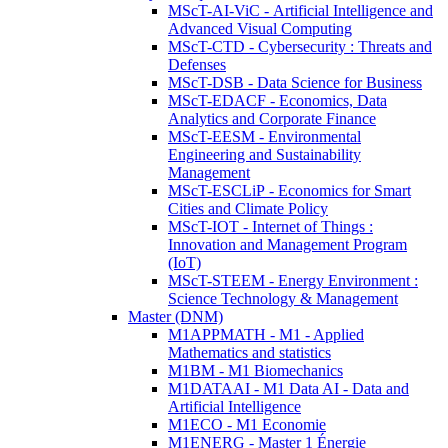
MScT-AI-ViC - Artificial Intelligence and
Advanced Visual Computing
MScT-CTD - Cybersecurity : Threats and
Defenses
MScT-DSB - Data Science for Business
MScT-EDACF - Economics, Data
Analytics and Corporate Finance
MScT-EESM - Environmental
Engineering and Sustainability
Management
MScT-ESCLiP - Economics for Smart
Cities and Climate Policy
MScT-IOT - Internet of Things :
Innovation and Management Program
(IoT)
MScT-STEEM - Energy Environment :
Science Technology & Management
Master (DNM)
M1APPMATH - M1 - Applied
Mathematics and statistics
M1BM - M1 Biomechanics
M1DATAAI - M1 Data AI - Data and
Artificial Intelligence
M1ECO - M1 Economie
M1ENERG - Master 1 Énergie