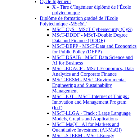
Cycle Ingénieur
X - Titre d’Ingénieur diplômé de l’École
polytechnique
Diplôme de formation gradué de l'Ecole
Polytechnique -MSc&T
MScT-CyS - MScT-Cybersecurity (CyS)
MScT-DDDF - MScT-Double Degree
Data and Finance (DDDF)
MScT-DEPP - MScT-Data and Economics
for Public Policy (DEPP)
MScT-DSAIB - MScT-Data Science and
AI for Business
MScT-EDACF - MScT-Economics, Data
Analytics and Corporate Finance
MScT-EESM - MScT-Environmental
Engineering and Sustainability
Management
MScT-IOT - MScT-Internet of Things :
Innovation and Management Program
(IoT)
MScT-LLGA - Track : Large Language
Models, Graphs and Applications
MScT-MaQI - AI for Markets and
Quantitative Investment (AI-MaQI)
MScT-STEEM - MScT-Energy