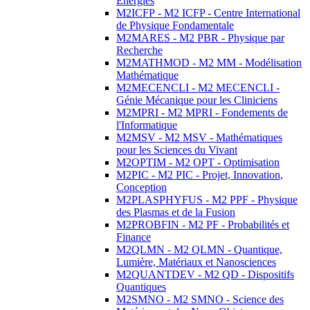
Energies
M2ICFP - M2 ICFP - Centre International
de Physique Fondamentale
M2MARES - M2 PBR - Physique par
Recherche
M2MATHMOD - M2 MM - Modélisation
Mathématique
M2MECENCLI - M2 MECENCLI -
Génie Mécanique pour les Cliniciens
M2MPRI - M2 MPRI - Fondements de
l'Informatique
M2MSV - M2 MSV - Mathématiques
pour les Sciences du Vivant
M2OPTIM - M2 OPT - Optimisation
M2PIC - M2 PIC - Projet, Innovation,
Conception
M2PLASPHYFUS - M2 PPF - Physique
des Plasmas et de la Fusion
M2PROBFIN - M2 PF - Probabilités et
Finance
M2QLMN - M2 QLMN - Quantique,
Lumière, Matériaux et Nanosciences
M2QUANTDEV - M2 QD - Dispositifs
Quantiques
M2SMNO - M2 SMNO - Science des