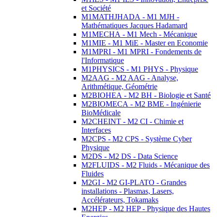
et Société
M1MATHJHADA - M1 MJH -
Mathématiques Jacques Hadamard
M1MECHA - M1 Mech - Mécanique
M1MIE - M1 MiE - Master en Economie
M1MPRI - M1 MPRI - Fondements de
l'Informatique
M1PHYSICS - M1 PHYS - Physique
M2AAG - M2 AAG - Analyse,
Arithmétique, Géométrie
M2BIOHEA - M2 BH - Biologie et Santé
M2BIOMECA - M2 BME - Ingénierie
BioMédicale
M2CHEINT - M2 CI - Chimie et
Interfaces
M2CPS - M2 CPS - Système Cyber
Physique
M2DS - M2 DS - Data Science
M2FLUIDS - M2 Fluids - Mécanique des
Fluides
M2GI - M2 GI-PLATO - Grandes
installations - Plasmas, Lasers,
Accélérateurs, Tokamaks
M2HEP - M2 HEP - Physique des Hautes