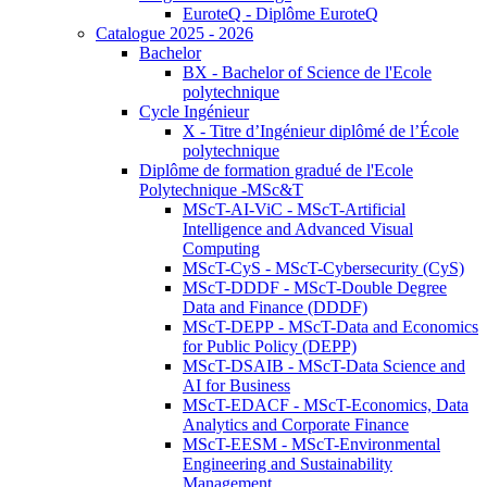
EuroteQ - Diplôme EuroteQ
Catalogue 2025 - 2026
Bachelor
BX - Bachelor of Science de l'Ecole
polytechnique
Cycle Ingénieur
X - Titre d’Ingénieur diplômé de l’École
polytechnique
Diplôme de formation gradué de l'Ecole
Polytechnique -MSc&T
MScT-AI-ViC - MScT-Artificial
Intelligence and Advanced Visual
Computing
MScT-CyS - MScT-Cybersecurity (CyS)
MScT-DDDF - MScT-Double Degree
Data and Finance (DDDF)
MScT-DEPP - MScT-Data and Economics
for Public Policy (DEPP)
MScT-DSAIB - MScT-Data Science and
AI for Business
MScT-EDACF - MScT-Economics, Data
Analytics and Corporate Finance
MScT-EESM - MScT-Environmental
Engineering and Sustainability
Management