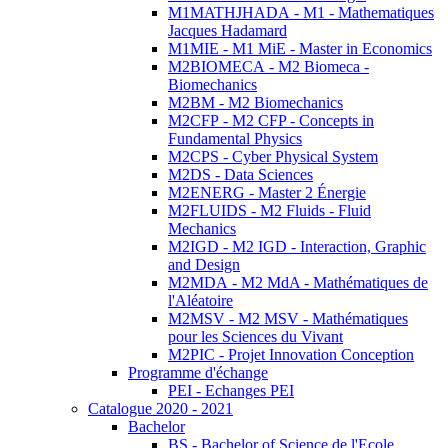
M1MATHJHADA - M1 - Mathematiques
Jacques Hadamard
M1MIE - M1 MiE - Master in Economics
M2BIOMECA - M2 Biomeca -
Biomechanics
M2BM - M2 Biomechanics
M2CFP - M2 CFP - Concepts in
Fundamental Physics
M2CPS - Cyber Physical System
M2DS - Data Sciences
M2ENERG - Master 2 Énergie
M2FLUIDS - M2 Fluids - Fluid
Mechanics
M2IGD - M2 IGD - Interaction, Graphic
and Design
M2MDA - M2 MdA - Mathématiques de
l'Aléatoire
M2MSV - M2 MSV - Mathématiques
pour les Sciences du Vivant
M2PIC - Projet Innovation Conception
Programme d'échange
PEI - Echanges PEI
Catalogue 2020 - 2021
Bachelor
BS - Bachelor of Science de l'Ecole