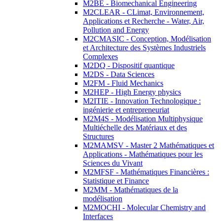
M2BE - Biomechanical Engineering
M2CLEAR - CLimat, Environnement,
Applications et Recherche - Water, Air,
Pollution and Energy
M2CMASIC - Conception, Modélisation
et Architecture des Systèmes Industriels
Complexes
M2DQ - Dispositif quantique
M2DS - Data Sciences
M2FM - Fluid Mechanics
M2HEP - High Energy physics
M2ITIE - Innovation Technologique :
ingénierie et entrepreneuriat
M2M4S - Modélisation Multiphysique
Multiéchelle des Matériaux et des
Structures
M2MAMSV - Master 2 Mathématiques et
Applications - Mathématiques pour les
Sciences du Vivant
M2MFSF - Mathématiques Financières :
Statistique et Finance
M2MM - Mathématiques de la
modélisation
M2MOCHI - Molecular Chemistry and
Interfaces