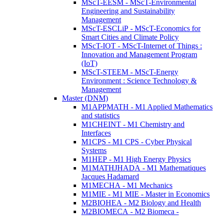
MScT-EESM - MScT-Environmental
Engineering and Sustainability
Management
MScT-ESCLiP - MScT-Economics for
Smart Cities and Climate Policy
MScT-IOT - MScT-Internet of Things :
Innovation and Management Program
(IoT)
MScT-STEEM - MScT-Energy
Environment : Science Technology &
Management
Master (DNM)
M1APPMATH - M1 Applied Mathematics
and statistics
M1CHEINT - M1 Chemistry and
Interfaces
M1CPS - M1 CPS - Cyber Physical
Systems
M1HEP - M1 High Energy Physics
M1MATHJHADA - M1 Mathematiques
Jacques Hadamard
M1MECHA - M1 Mechanics
M1MIE - M1 MIE - Master in Economics
M2BIOHEA - M2 Biology and Health
M2BIOMECA - M2 Biomeca -