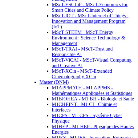
MScT-ESCLiP - MScT-Economics for
Smart Cities and Climate Policy
MScT-IOT - MScT-Internet of Things :
Innovation and Management Program
(IoT)
MScT-STEEM - MScT-Energy
Environment : Science Technology &
Management
MScT-TRAI - MScT-Trust and
Responsible AI
MScT-ViCAI - MScT-Visual Computing
and Creative AI
MScT-XCin - MScT-Extended
Cinematography XCin
Master (DNM)
M1APPMATH - M1 APPMS -
Mathématiques Appliquées et Statistiques
M1BIOHEA - M1 BH - Biologie et Santé
M1CHEINT - M1 CI - Chimie et
Interfaces
M1CPS - M1 CPS - Système Cyber
Physique
M1HEP - M1 HEP - Physique des Hautes
Energies
M1IES - M1 IES - Innovation, Entreprise