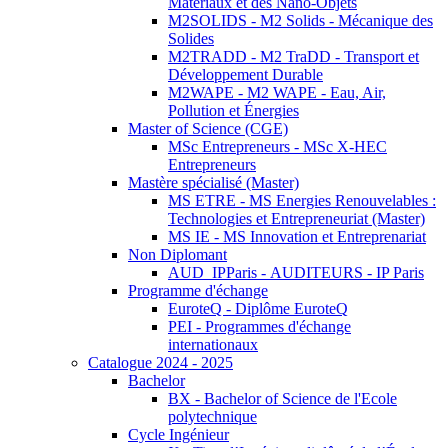
Matériaux et des Nano-Objets
M2SOLIDS - M2 Solids - Mécanique des
Solides
M2TRADD - M2 TraDD - Transport et
Développement Durable
M2WAPE - M2 WAPE - Eau, Air,
Pollution et Énergies
Master of Science (CGE)
MSc Entrepreneurs - MSc X-HEC
Entrepreneurs
Mastère spécialisé (Master)
MS ETRE - MS Energies Renouvelables :
Technologies et Entrepreneuriat (Master)
MS IE - MS Innovation et Entreprenariat
Non Diplomant
AUD_IPParis - AUDITEURS - IP Paris
Programme d'échange
EuroteQ - Diplôme EuroteQ
PEI - Programmes d'échange
internationaux
Catalogue 2024 - 2025
Bachelor
BX - Bachelor of Science de l'Ecole
polytechnique
Cycle Ingénieur