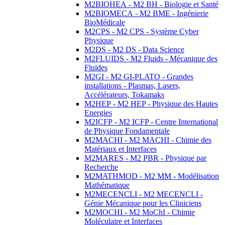
M2BIOHEA - M2 BH - Biologie et Santé
M2BIOMECA - M2 BME - Ingénierie
BioMédicale
M2CPS - M2 CPS - Système Cyber
Physique
M2DS - M2 DS - Data Science
M2FLUIDS - M2 Fluids - Mécanique des
Fluides
M2GI - M2 GI-PLATO - Grandes
installations - Plasmas, Lasers,
Accélérateurs, Tokamaks
M2HEP - M2 HEP - Physique des Hautes
Energies
M2ICFP - M2 ICFP - Centre International
de Physique Fondamentale
M2MACHI - M2 MACHI - Chimie des
Matériaux et Interfaces
M2MARES - M2 PBR - Physique par
Recherche
M2MATHMOD - M2 MM - Modélisation
Mathématique
M2MECENCLI - M2 MECENCLI -
Génie Mécanique pour les Cliniciens
M2MOCHI - M2 MoChI - Chimie
Moléculaire et Interfaces