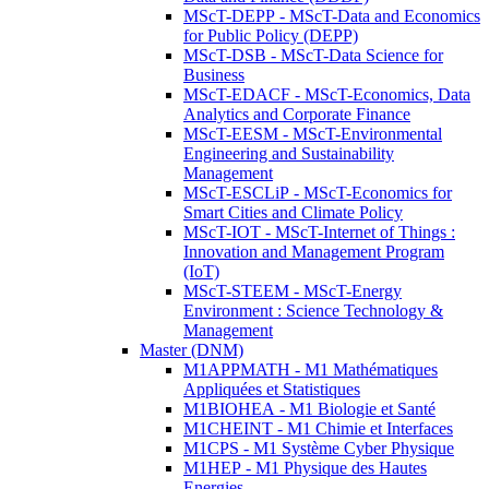
MScT-DEPP - MScT-Data and Economics
for Public Policy (DEPP)
MScT-DSB - MScT-Data Science for
Business
MScT-EDACF - MScT-Economics, Data
Analytics and Corporate Finance
MScT-EESM - MScT-Environmental
Engineering and Sustainability
Management
MScT-ESCLiP - MScT-Economics for
Smart Cities and Climate Policy
MScT-IOT - MScT-Internet of Things :
Innovation and Management Program
(IoT)
MScT-STEEM - MScT-Energy
Environment : Science Technology &
Management
Master (DNM)
M1APPMATH - M1 Mathématiques
Appliquées et Statistiques
M1BIOHEA - M1 Biologie et Santé
M1CHEINT - M1 Chimie et Interfaces
M1CPS - M1 Système Cyber Physique
M1HEP - M1 Physique des Hautes
Energies