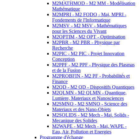
M2MATHMOD - M2 MM - Modélisation
Mathématique
M2MPRI - M2 FODQ - Maj. MPRI -
Fondements de l'Informatique
M2MSV - M2 MSV - Mathématiques
pour les Sciences du Vivant
M2OPTIM - M2 OPT - Optimisation
M2PBR - M2 PBR - Physique par
Recherche
M2PIC - M2 PIC - Projet Innovation
Conception
M2PPF - M2 PPF - Physique des Plasmas
et de la Fusion
M2PROBFIN - M2 PF - Probabilités et
Finance
M2QD - M2 QD - Dispositifs Quantiques
M2QLMN - M2 QLMN - Quantique,
Lumiere, Materiaux et Nanosciences
M2SMNO - M2 SMNO - Science des
Materiaux et des Nano-Objets
M2SOLIDS - M2 Mech - Maj. Solids -
Mecanique des Solides
M2WAPE - M2 Mech - Maj. WAPE -
Eau, Air, Pollution et Energies
Programme d'échange