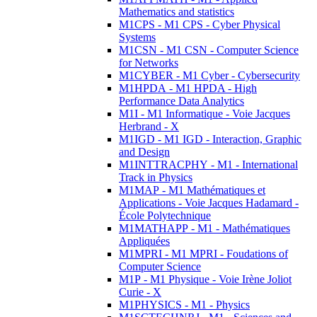
Mathematics and statistics
M1CPS - M1 CPS - Cyber Physical
Systems
M1CSN - M1 CSN - Computer Science
for Networks
M1CYBER - M1 Cyber - Cybersecurity
M1HPDA - M1 HPDA - High
Performance Data Analytics
M1I - M1 Informatique - Voie Jacques
Herbrand - X
M1IGD - M1 IGD - Interaction, Graphic
and Design
M1INTTRACPHY - M1 - International
Track in Physics
M1MAP - M1 Mathématiques et
Applications - Voie Jacques Hadamard -
École Polytechnique
M1MATHAPP - M1 - Mathématiques
Appliquées
M1MPRI - M1 MPRI - Foudations of
Computer Science
M1P - M1 Physique - Voie Irène Joliot
Curie - X
M1PHYSICS - M1 - Physics