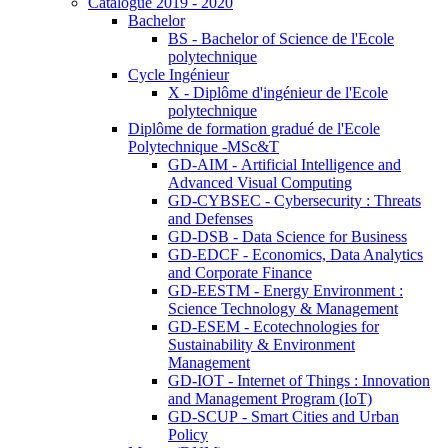
Catalogue 2019 - 2020
Bachelor
BS - Bachelor of Science de l'Ecole
polytechnique
Cycle Ingénieur
X - Diplôme d'ingénieur de l'Ecole
polytechnique
Diplôme de formation gradué de l'Ecole
Polytechnique -MSc&T
GD-AIM - Artificial Intelligence and
Advanced Visual Computing
GD-CYBSEC - Cybersecurity : Threats
and Defenses
GD-DSB - Data Science for Business
GD-EDCF - Economics, Data Analytics
and Corporate Finance
GD-EESTM - Energy Environment :
Science Technology & Management
GD-ESEM - Ecotechnologies for
Sustainability & Environment
Management
GD-IOT - Internet of Things : Innovation
and Management Program (IoT)
GD-SCUP - Smart Cities and Urban
Policy