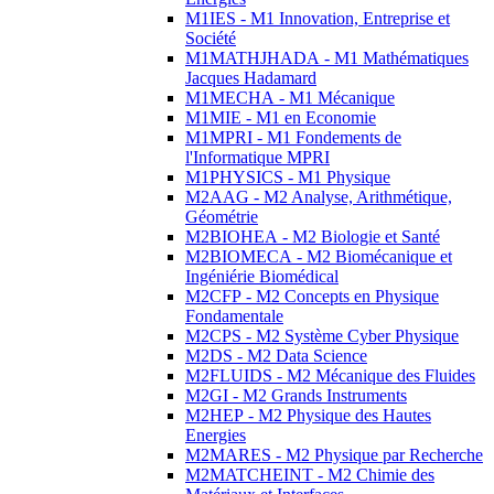
M1IES - M1 Innovation, Entreprise et
Société
M1MATHJHADA - M1 Mathématiques
Jacques Hadamard
M1MECHA - M1 Mécanique
M1MIE - M1 en Economie
M1MPRI - M1 Fondements de
l'Informatique MPRI
M1PHYSICS - M1 Physique
M2AAG - M2 Analyse, Arithmétique,
Géométrie
M2BIOHEA - M2 Biologie et Santé
M2BIOMECA - M2 Biomécanique et
Ingéniérie Biomédical
M2CFP - M2 Concepts en Physique
Fondamentale
M2CPS - M2 Système Cyber Physique
M2DS - M2 Data Science
M2FLUIDS - M2 Mécanique des Fluides
M2GI - M2 Grands Instruments
M2HEP - M2 Physique des Hautes
Energies
M2MARES - M2 Physique par Recherche
M2MATCHEINT - M2 Chimie des