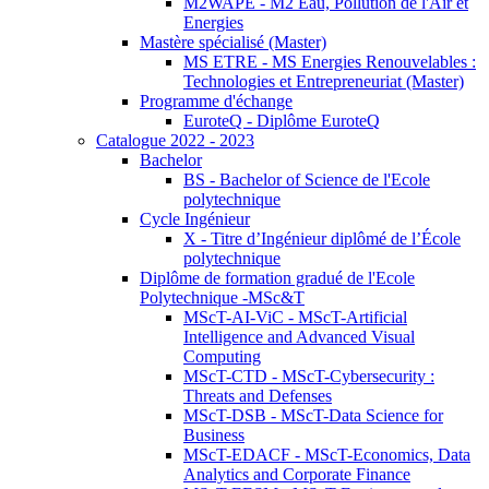
M2WAPE - M2 Eau, Pollution de l'Air et
Energies
Mastère spécialisé (Master)
MS ETRE - MS Energies Renouvelables :
Technologies et Entrepreneuriat (Master)
Programme d'échange
EuroteQ - Diplôme EuroteQ
Catalogue 2022 - 2023
Bachelor
BS - Bachelor of Science de l'Ecole
polytechnique
Cycle Ingénieur
X - Titre d’Ingénieur diplômé de l’École
polytechnique
Diplôme de formation gradué de l'Ecole
Polytechnique -MSc&T
MScT-AI-ViC - MScT-Artificial
Intelligence and Advanced Visual
Computing
MScT-CTD - MScT-Cybersecurity :
Threats and Defenses
MScT-DSB - MScT-Data Science for
Business
MScT-EDACF - MScT-Economics, Data
Analytics and Corporate Finance