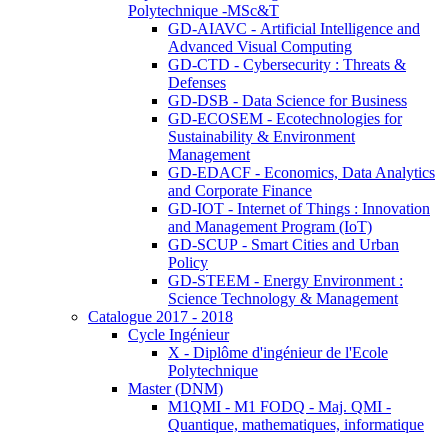
Polytechnique -MSc&T
GD-AIAVC - Artificial Intelligence and
Advanced Visual Computing
GD-CTD - Cybersecurity : Threats &
Defenses
GD-DSB - Data Science for Business
GD-ECOSEM - Ecotechnologies for
Sustainability & Environment
Management
GD-EDACF - Economics, Data Analytics
and Corporate Finance
GD-IOT - Internet of Things : Innovation
and Management Program (IoT)
GD-SCUP - Smart Cities and Urban
Policy
GD-STEEM - Energy Environment :
Science Technology & Management
Catalogue 2017 - 2018
Cycle Ingénieur
X - Diplôme d'ingénieur de l'Ecole
Polytechnique
Master (DNM)
M1QMI - M1 FODQ - Maj. QMI -
Quantique, mathematiques, informatique