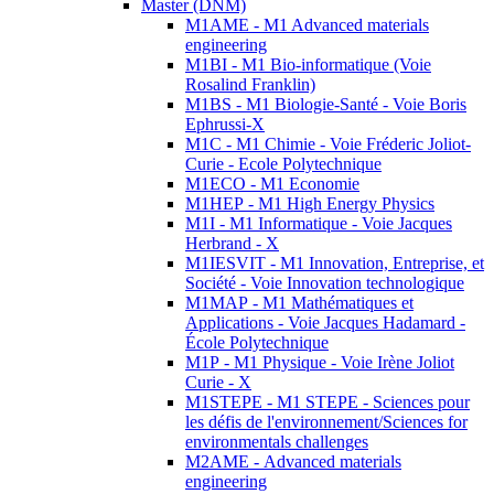
Master (DNM)
M1AME - M1 Advanced materials
engineering
M1BI - M1 Bio-informatique (Voie
Rosalind Franklin)
M1BS - M1 Biologie-Santé - Voie Boris
Ephrussi-X
M1C - M1 Chimie - Voie Fréderic Joliot-
Curie - Ecole Polytechnique
M1ECO - M1 Economie
M1HEP - M1 High Energy Physics
M1I - M1 Informatique - Voie Jacques
Herbrand - X
M1IESVIT - M1 Innovation, Entreprise, et
Société - Voie Innovation technologique
M1MAP - M1 Mathématiques et
Applications - Voie Jacques Hadamard -
École Polytechnique
M1P - M1 Physique - Voie Irène Joliot
Curie - X
M1STEPE - M1 STEPE - Sciences pour
les défis de l'environnement/Sciences for
environmentals challenges
M2AME - Advanced materials
engineering