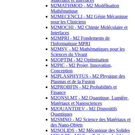
Matériaux et Interfaces
M2MATHMOD - M2 Modélisation
Mathématique
M2MECENCLI - M2 Génie Mécanique
pour les Cliniciens
M2MOCHI - M2 Chimie Moléculaire et
Interfaces
M2MPRI - M2 Fondements de
l'Informatique MPRI
M2MSV - M2 Mathématiques pour les
Sciences du Vivant
M2OPTIM - M2 Optimisation
M2PIC - M2 Projet, Innovation,
Conception
M2PLASPHYFUS - M2 Physique des
Plasmas et de la Fusion
M2PROBFIN - M2 Probabilités et
Finance
M2QNSLMT - M2 Quantique, Lumière,
Matériaux et Nanosciences
M2QUANTDEV - M2 Dispositifs
Quantiques
M2SMNO - M2 Science des Matériaux et
des Nano-Objets
M2SOLIDS - M2 Mécanique des Solides