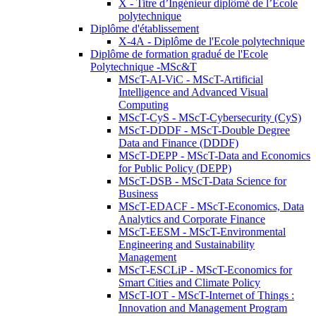
X - Titre d’Ingénieur diplômé de l’École
polytechnique
Diplôme d'établissement
X-4A - Diplôme de l'Ecole polytechnique
Diplôme de formation gradué de l'Ecole
Polytechnique -MSc&T
MScT-AI-ViC - MScT-Artificial
Intelligence and Advanced Visual
Computing
MScT-CyS - MScT-Cybersecurity (CyS)
MScT-DDDF - MScT-Double Degree
Data and Finance (DDDF)
MScT-DEPP - MScT-Data and Economics
for Public Policy (DEPP)
MScT-DSB - MScT-Data Science for
Business
MScT-EDACF - MScT-Economics, Data
Analytics and Corporate Finance
MScT-EESM - MScT-Environmental
Engineering and Sustainability
Management
MScT-ESCLiP - MScT-Economics for
Smart Cities and Climate Policy
MScT-IOT - MScT-Internet of Things :
Innovation and Management Program