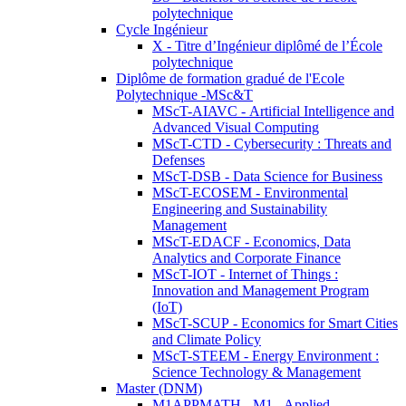
polytechnique
Cycle Ingénieur
X - Titre d’Ingénieur diplômé de l’École
polytechnique
Diplôme de formation gradué de l'Ecole
Polytechnique -MSc&T
MScT-AIAVC - Artificial Intelligence and
Advanced Visual Computing
MScT-CTD - Cybersecurity : Threats and
Defenses
MScT-DSB - Data Science for Business
MScT-ECOSEM - Environmental
Engineering and Sustainability
Management
MScT-EDACF - Economics, Data
Analytics and Corporate Finance
MScT-IOT - Internet of Things :
Innovation and Management Program
(IoT)
MScT-SCUP - Economics for Smart Cities
and Climate Policy
MScT-STEEM - Energy Environment :
Science Technology & Management
Master (DNM)
M1APPMATH - M1 - Applied