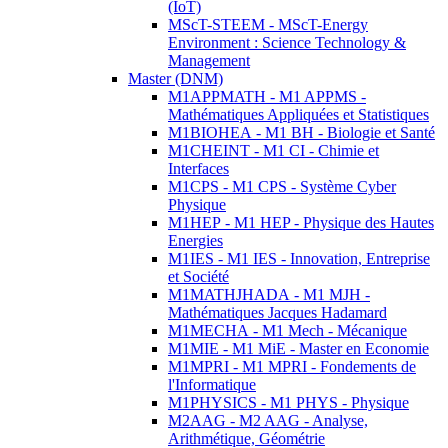
(IoT)
MScT-STEEM - MScT-Energy
Environment : Science Technology &
Management
Master (DNM)
M1APPMATH - M1 APPMS -
Mathématiques Appliquées et Statistiques
M1BIOHEA - M1 BH - Biologie et Santé
M1CHEINT - M1 CI - Chimie et
Interfaces
M1CPS - M1 CPS - Système Cyber
Physique
M1HEP - M1 HEP - Physique des Hautes
Energies
M1IES - M1 IES - Innovation, Entreprise
et Société
M1MATHJHADA - M1 MJH -
Mathématiques Jacques Hadamard
M1MECHA - M1 Mech - Mécanique
M1MIE - M1 MiE - Master en Economie
M1MPRI - M1 MPRI - Fondements de
l'Informatique
M1PHYSICS - M1 PHYS - Physique
M2AAG - M2 AAG - Analyse,
Arithmétique, Géométrie