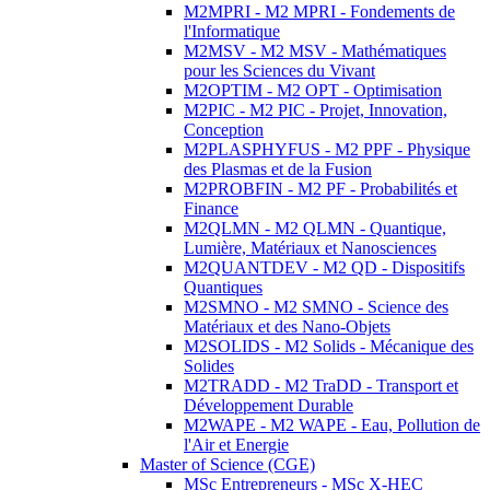
M2MPRI - M2 MPRI - Fondements de
l'Informatique
M2MSV - M2 MSV - Mathématiques
pour les Sciences du Vivant
M2OPTIM - M2 OPT - Optimisation
M2PIC - M2 PIC - Projet, Innovation,
Conception
M2PLASPHYFUS - M2 PPF - Physique
des Plasmas et de la Fusion
M2PROBFIN - M2 PF - Probabilités et
Finance
M2QLMN - M2 QLMN - Quantique,
Lumière, Matériaux et Nanosciences
M2QUANTDEV - M2 QD - Dispositifs
Quantiques
M2SMNO - M2 SMNO - Science des
Matériaux et des Nano-Objets
M2SOLIDS - M2 Solids - Mécanique des
Solides
M2TRADD - M2 TraDD - Transport et
Développement Durable
M2WAPE - M2 WAPE - Eau, Pollution de
l'Air et Energie
Master of Science (CGE)
MSc Entrepreneurs - MSc X-HEC