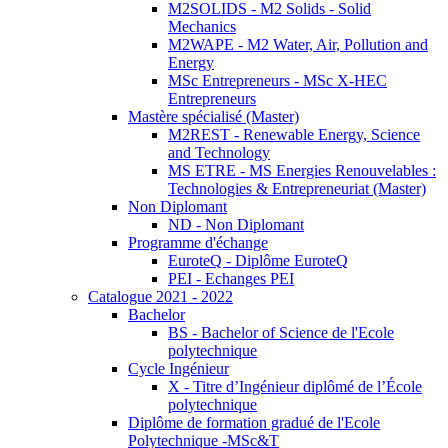
M2SOLIDS - M2 Solids - Solid
Mechanics
M2WAPE - M2 Water, Air, Pollution and
Energy
MSc Entrepreneurs - MSc X-HEC
Entrepreneurs
Mastère spécialisé (Master)
M2REST - Renewable Energy, Science
and Technology
MS ETRE - MS Energies Renouvelables :
Technologies & Entrepreneuriat (Master)
Non Diplomant
ND - Non Diplomant
Programme d'échange
EuroteQ - Diplôme EuroteQ
PEI - Echanges PEI
Catalogue 2021 - 2022
Bachelor
BS - Bachelor of Science de l'Ecole
polytechnique
Cycle Ingénieur
X - Titre d’Ingénieur diplômé de l’École
polytechnique
Diplôme de formation gradué de l'Ecole
Polytechnique -MSc&T