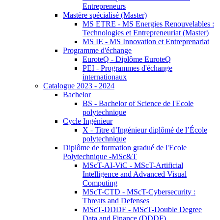
Entrepreneurs
Mastère spécialisé (Master)
MS ETRE - MS Energies Renouvelables :
Technologies et Entrepreneuriat (Master)
MS IE - MS Innovation et Entreprenariat
Programme d'échange
EuroteQ - Diplôme EuroteQ
PEI - Programmes d'échange
internationaux
Catalogue 2023 - 2024
Bachelor
BS - Bachelor of Science de l'Ecole
polytechnique
Cycle Ingénieur
X - Titre d’Ingénieur diplômé de l’École
polytechnique
Diplôme de formation gradué de l'Ecole
Polytechnique -MSc&T
MScT-AI-ViC - MScT-Artificial
Intelligence and Advanced Visual
Computing
MScT-CTD - MScT-Cybersecurity :
Threats and Defenses
MScT-DDDF - MScT-Double Degree
Data and Finance (DDDF)