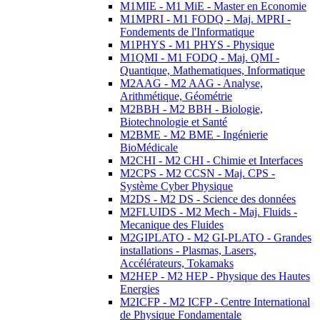
M1MIE - M1 MiE - Master en Economie
M1MPRI - M1 FODQ - Maj. MPRI -
Fondements de l'Informatique
M1PHYS - M1 PHYS - Physique
M1QMI - M1 FODQ - Maj. QMI -
Quantique, Mathematiques, Informatique
M2AAG - M2 AAG - Analyse,
Arithmétique, Géométrie
M2BBH - M2 BBH - Biologie,
Biotechnologie et Santé
M2BME - M2 BME - Ingénierie
BioMédicale
M2CHI - M2 CHI - Chimie et Interfaces
M2CPS - M2 CCSN - Maj. CPS -
Système Cyber Physique
M2DS - M2 DS - Science des données
M2FLUIDS - M2 Mech - Maj. Fluids -
Mecanique des Fluides
M2GIPLATO - M2 GI-PLATO - Grandes
installations - Plasmas, Lasers,
Accélérateurs, Tokamaks
M2HEP - M2 HEP - Physique des Hautes
Energies
M2ICFP - M2 ICFP - Centre International
de Physique Fondamentale