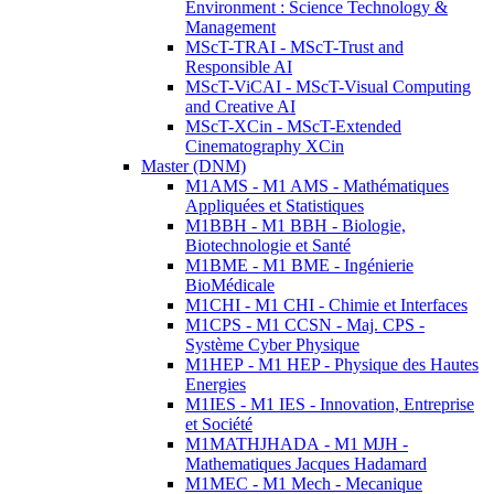
Environment : Science Technology &
Management
MScT-TRAI - MScT-Trust and
Responsible AI
MScT-ViCAI - MScT-Visual Computing
and Creative AI
MScT-XCin - MScT-Extended
Cinematography XCin
Master (DNM)
M1AMS - M1 AMS - Mathématiques
Appliquées et Statistiques
M1BBH - M1 BBH - Biologie,
Biotechnologie et Santé
M1BME - M1 BME - Ingénierie
BioMédicale
M1CHI - M1 CHI - Chimie et Interfaces
M1CPS - M1 CCSN - Maj. CPS -
Système Cyber Physique
M1HEP - M1 HEP - Physique des Hautes
Energies
M1IES - M1 IES - Innovation, Entreprise
et Société
M1MATHJHADA - M1 MJH -
Mathematiques Jacques Hadamard
M1MEC - M1 Mech - Mecanique