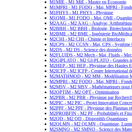
M1MIE - M1 MiE - Master en Economie
M1MPRI - M1 FODQ - Maj. MPRI - Fondeme
M1PHYS - M1 PHYS - Physique
M1QMI - M1 FODQ - Maj. QMI - Quantique
M2AAG - M2 AAG - Analyse, Arithmétique
M2BBH - M2 BBH - Biologie, Biotechnolog
M2BME - M2 BME - Ingénierie BioMédica
M2CHI - M2 CHI - Chimie et Interfaces
M2CPS - M2 CCSN - Maj. CPS - Système 
M2DS - M2 DS - Science des données
M2FLUIDS - M2 Mech - Maj. Fluids - Meca
M2GIPLATO - M2 GI-PLATO - Grandes instal
M2HEP - M2 HEP - Physique des Hautes E
M2ICFP - M2 ICFP - Centre International 
M2MATHMOD - M2 MM - Modélisation M
M2MPRI - M2 FODQ - Maj. MPRI - Fondeme
M2MSV - M2 MSV - Mathématiques pour le
M2OPTIM - M2 OPT - Optimisation
M2PBR - M2 PBR - Physique par Recherc
M2PIC - M2 PIC - Projet Innovation Conce
M2PPF - M2 PPF - Physique des Plasmas et
M2PROBFIN - M2 PF - Probabilités et Fin
M2QD - M2 QD - Dispositifs Quantiques
M2QLMN - M2 QLMN - Quantique, Lumiere
M2SMNO - M2 SMNO - Science des Materi