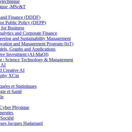
lytechnique
hnique -MSc&T
and Finance (DDDF)
r Public Policy (DEPP)
for Business
ytics and Corporate Finance
ring and Sustainability Management
ovation and Management Program (IoT)
ls, Graphs and Applications
ive Investment (AI-MaQI)
: Science Technology & Management
 AI
 Creative AI
aphy XCin
es et Statistiques
ie et Santé
le
Cyber Physique
nergies
 Société
es Jacques Hadamard