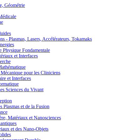
, Géométrie
édicale
ue
uides
s - Plasmas, Lasers, Accélérateurs, Tokamaks
nergies
de Physique Fondamentale
aux et Interfaces
erche
athématique
anique pour les Cliniciens
 et Interfaces
ormatique
s Sciences du Vivant
eption
lasmas et de la Fusion
ance
, Matériaux et Nanosciences
ntiques
aux et des Nano-Objets
lides