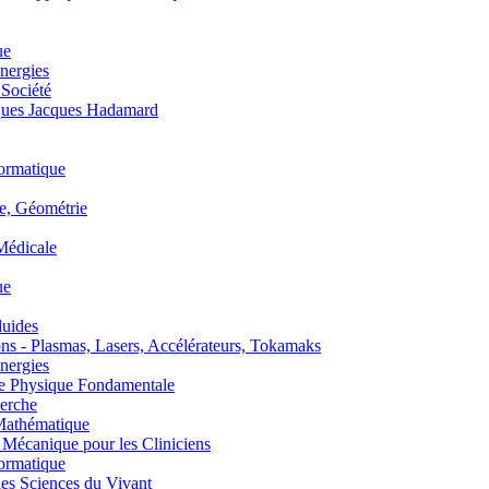
ue
nergies
 Société
es Jacques Hadamard
ormatique
, Géométrie
édicale
ue
uides
s - Plasmas, Lasers, Accélérateurs, Tokamaks
nergies
de Physique Fondamentale
erche
athématique
anique pour les Cliniciens
ormatique
s Sciences du Vivant