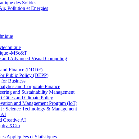
nique des Solides
, Pollution et Energies
chnique
lytechnique
hnique -MSc&T
ce and Advanced Visual Computing
and Finance (DDDF)
r Public Policy (DEPP)
for Business
ytics and Corporate Finance
ring and Sustainability Management
Cities and Climate Policy
ovation and Management Program (IoT)
: Science Technology & Management
 AI
 Creative AI
aphy XCin
ppliquées et Statistiques