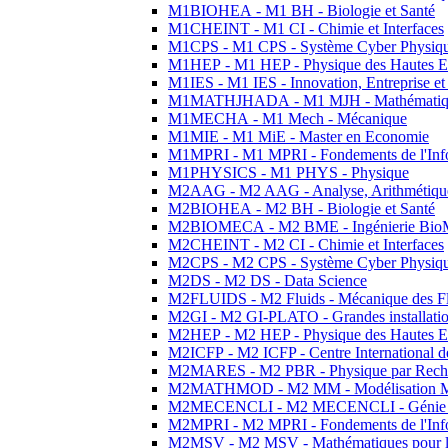
M1BIOHEA - M1 BH - Biologie et Santé
M1CHEINT - M1 CI - Chimie et Interfaces
M1CPS - M1 CPS - Système Cyber Physiq
M1HEP - M1 HEP - Physique des Hautes E
M1IES - M1 IES - Innovation, Entreprise et
M1MATHJHADA - M1 MJH - Mathématiqu
M1MECHA - M1 Mech - Mécanique
M1MIE - M1 MiE - Master en Economie
M1MPRI - M1 MPRI - Fondements de l'Inf
M1PHYSICS - M1 PHYS - Physique
M2AAG - M2 AAG - Analyse, Arithmétique
M2BIOHEA - M2 BH - Biologie et Santé
M2BIOMECA - M2 BME - Ingénierie BioM
M2CHEINT - M2 CI - Chimie et Interfaces
M2CPS - M2 CPS - Système Cyber Physiq
M2DS - M2 DS - Data Science
M2FLUIDS - M2 Fluids - Mécanique des Fl
M2GI - M2 GI-PLATO - Grandes installation
M2HEP - M2 HEP - Physique des Hautes E
M2ICFP - M2 ICFP - Centre International 
M2MARES - M2 PBR - Physique par Rech
M2MATHMOD - M2 MM - Modélisation M
M2MECENCLI - M2 MECENCLI - Génie Méc
M2MPRI - M2 MPRI - Fondements de l'Inf
M2MSV - M2 MSV - Mathématiques pour le