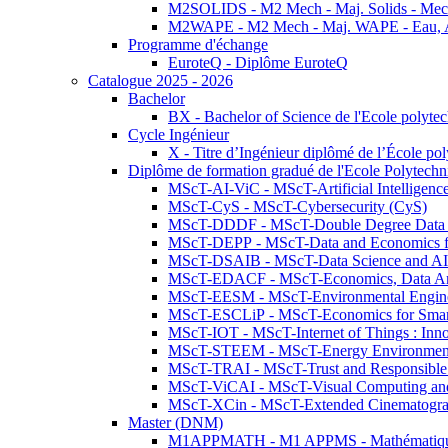
M2SOLIDS - M2 Mech - Maj. Solids - Meca
M2WAPE - M2 Mech - Maj. WAPE - Eau, Air
Programme d'échange
EuroteQ - Diplôme EuroteQ
Catalogue 2025 - 2026
Bachelor
BX - Bachelor of Science de l'Ecole polyte
Cycle Ingénieur
X - Titre d’Ingénieur diplômé de l’École po
Diplôme de formation gradué de l'Ecole Polytec
MScT-AI-ViC - MScT-Artificial Intelligen
MScT-CyS - MScT-Cybersecurity (CyS)
MScT-DDDF - MScT-Double Degree Data 
MScT-DEPP - MScT-Data and Economics fo
MScT-DSAIB - MScT-Data Science and AI 
MScT-EDACF - MScT-Economics, Data Anal
MScT-EESM - MScT-Environmental Enginee
MScT-ESCLiP - MScT-Economics for Smart 
MScT-IOT - MScT-Internet of Things : Inn
MScT-STEEM - MScT-Energy Environment 
MScT-TRAI - MScT-Trust and Responsible
MScT-ViCAI - MScT-Visual Computing and
MScT-XCin - MScT-Extended Cinematogr
Master (DNM)
M1APPMATH - M1 APPMS - Mathématiques A