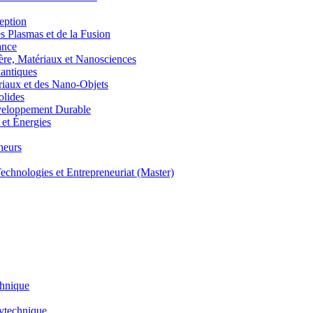
eption
lasmas et de la Fusion
ance
, Matériaux et Nanosciences
ntiques
aux et des Nano-Objets
lides
eloppement Durable
et Énergies
neurs
hnologies et Entrepreneuriat (Master)
chnique
lytechnique