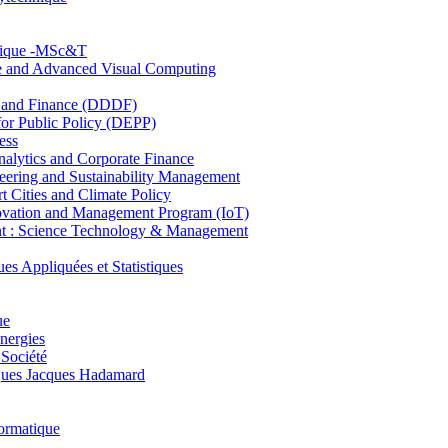
hnique -MSc&T
ce and Advanced Visual Computing
and Finance (DDDF)
r Public Policy (DEPP)
ess
ytics and Corporate Finance
ring and Sustainability Management
Cities and Climate Policy
ovation and Management Program (IoT)
: Science Technology & Management
ppliquées et Statistiques
ue
nergies
 Société
es Jacques Hadamard
ormatique