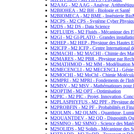
M2AAG - M2 AAG - Analyse, Arithmétique
M2BIOHEA - M2 BH - Biologie et Santé
M2BIOMECA - M2 BME - Ingénierie BioM
M2CPS - M2 CPS - Système Cyber Physiq
M2DS - M2 DS - Data Science
M2FLUIDS - M2 Fluids - Mécanique des Fl
M2GI - M2 GI-PLATO - Grandes installation
M2HEP - M2 HEP - Physique des Hautes E
M2ICFP - M2 ICFP - Centre International 
M2MACHI - M2 MACHI - Chimie des Matéri
M2MARES - M2 PBR - Physique par Rech
M2MATHMOD - M2 MM - Modélisation M
M2MECENCLI - M2 MECENCLI - Génie Méc
M2MOCHI - M2 MoChI - Chimie Moléculaire
M2MPRI - M2 MPRI - Fondements de l'Inf
M2MSV - M2 MSV - Mathématiques pour le
M2OPTIM - M2 OPT - Optimisation
M2PIC - M2 PIC - Projet, Innovation, Conc
M2PLASPHYFUS - M2 PPF - Physique des P
M2PROBFIN - M2 PF - Probabilités et Fin
M2QLMN - M2 QLMN - Quantique, Lumière
M2QUANTDEV - M2 QD - Dispositifs Qua
M2SMNO - M2 SMNO - Science des Matéri
M2SOLIDS - M2 Solids - Mécanique des So