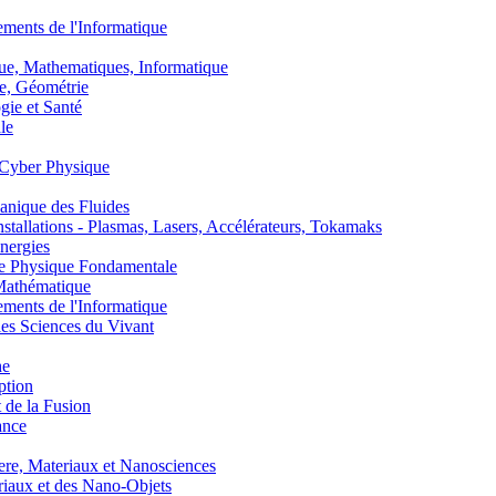
nts de l'Informatique
, Mathematiques, Informatique
, Géométrie
ie et Santé
le
Cyber Physique
nique des Fluides
lations - Plasmas, Lasers, Accélérateurs, Tokamaks
nergies
de Physique Fondamentale
athématique
nts de l'Informatique
s Sciences du Vivant
he
ption
 de la Fusion
ance
, Materiaux et Nanosciences
aux et des Nano-Objets