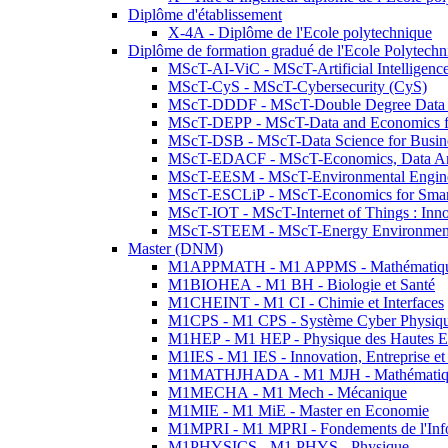
Diplôme d'établissement
X-4A - Diplôme de l'Ecole polytechnique
Diplôme de formation gradué de l'Ecole Polytec
MScT-AI-ViC - MScT-Artificial Intelligen
MScT-CyS - MScT-Cybersecurity (CyS)
MScT-DDDF - MScT-Double Degree Data 
MScT-DEPP - MScT-Data and Economics fo
MScT-DSB - MScT-Data Science for Busin
MScT-EDACF - MScT-Economics, Data Anal
MScT-EESM - MScT-Environmental Enginee
MScT-ESCLiP - MScT-Economics for Smart 
MScT-IOT - MScT-Internet of Things : Inn
MScT-STEEM - MScT-Energy Environment 
Master (DNM)
M1APPMATH - M1 APPMS - Mathématiques A
M1BIOHEA - M1 BH - Biologie et Santé
M1CHEINT - M1 CI - Chimie et Interfaces
M1CPS - M1 CPS - Système Cyber Physiq
M1HEP - M1 HEP - Physique des Hautes E
M1IES - M1 IES - Innovation, Entreprise et
M1MATHJHADA - M1 MJH - Mathématiqu
M1MECHA - M1 Mech - Mécanique
M1MIE - M1 MiE - Master en Economie
M1MPRI - M1 MPRI - Fondements de l'Inf
M1PHYSICS - M1 PHYS - Physique