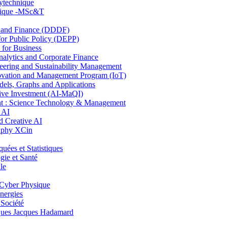
lytechnique
hnique -MSc&T
and Finance (DDDF)
r Public Policy (DEPP)
for Business
ytics and Corporate Finance
ring and Sustainability Management
ovation and Management Program (IoT)
ls, Graphs and Applications
ive Investment (AI-MaQI)
: Science Technology & Management
 AI
 Creative AI
aphy XCin
es et Statistiques
ie et Santé
le
Cyber Physique
nergies
 Société
es Jacques Hadamard