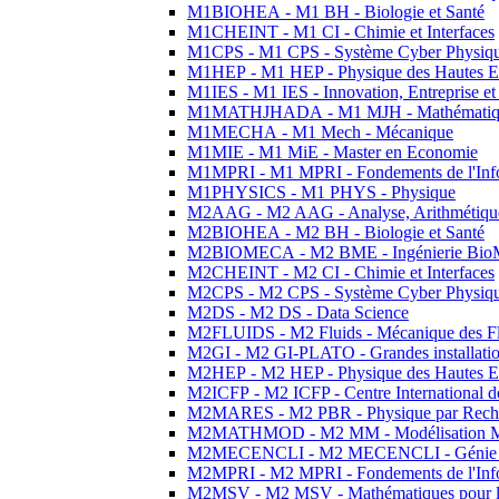
M1BIOHEA - M1 BH - Biologie et Santé
M1CHEINT - M1 CI - Chimie et Interfaces
M1CPS - M1 CPS - Système Cyber Physiq
M1HEP - M1 HEP - Physique des Hautes E
M1IES - M1 IES - Innovation, Entreprise et
M1MATHJHADA - M1 MJH - Mathématiqu
M1MECHA - M1 Mech - Mécanique
M1MIE - M1 MiE - Master en Economie
M1MPRI - M1 MPRI - Fondements de l'Inf
M1PHYSICS - M1 PHYS - Physique
M2AAG - M2 AAG - Analyse, Arithmétique
M2BIOHEA - M2 BH - Biologie et Santé
M2BIOMECA - M2 BME - Ingénierie BioM
M2CHEINT - M2 CI - Chimie et Interfaces
M2CPS - M2 CPS - Système Cyber Physiq
M2DS - M2 DS - Data Science
M2FLUIDS - M2 Fluids - Mécanique des Fl
M2GI - M2 GI-PLATO - Grandes installation
M2HEP - M2 HEP - Physique des Hautes E
M2ICFP - M2 ICFP - Centre International 
M2MARES - M2 PBR - Physique par Rech
M2MATHMOD - M2 MM - Modélisation M
M2MECENCLI - M2 MECENCLI - Génie Méc
M2MPRI - M2 MPRI - Fondements de l'Inf
M2MSV - M2 MSV - Mathématiques pour le