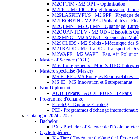
M2OPTIM - M2 OPT - Optimisation
M2PIC - M2 PIC - Projet, Innovation, Conc
M2PLASPHYFUS - M2 PPF - Physique des P
M2PROBFIN - M2 PF - Probabilités et Fin
M2QLMN - M2 QLMN - Quantique, Lumière
M2QUANTDEV - M2 QD - Dispositifs Qua
M2SMNO - M2 SMNO - Science des Matéri
M2SOLIDS - M2 Solids - Mécanique des So
M2TRADD - M2 TraDD - Transport et Dév
M2WAPE - M2 WAPE - Eau, Air, Pollution 
Master of Science (CGE)
MSc Entrepreneurs - MSc X-HEC Entrepre
Mastère spécialisé (Master)
MS ETRE - MS Energies Renouvelables : Tec
MS IE - MS Innovation et Entreprenariat
Non Diplomant
AUD_IPParis - AUDITEURS - IP Paris
Programme d'échange
EuroteQ - Diplôme EuroteQ
PEI - Programmes d'échange internationaux
Catalogue 2024 - 2025
Bachelor
BX - Bachelor of Science de l'Ecole polyte
Cycle Ingénieur
X - Titre d’Ingénieur diplômé de l’École po