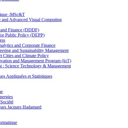
hnique -MSc&T
ce and Advanced Visual Computing
and Finance (DDDF)
r Public Policy (DEPP)
ess
ytics and Corporate Finance
ring and Sustainability Management
Cities and Climate Policy
ovation and Management Program (IoT)
: Science Technology & Management
ppliquées et Statistiques
ue
nergies
 Société
es Jacques Hadamard
ormatique