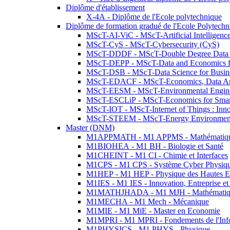
Diplôme d'établissement
X-4A - Diplôme de l'Ecole polytechnique
Diplôme de formation gradué de l'Ecole Polytec
MScT-AI-ViC - MScT-Artificial Intelligen
MScT-CyS - MScT-Cybersecurity (CyS)
MScT-DDDF - MScT-Double Degree Data 
MScT-DEPP - MScT-Data and Economics fo
MScT-DSB - MScT-Data Science for Busin
MScT-EDACF - MScT-Economics, Data Anal
MScT-EESM - MScT-Environmental Enginee
MScT-ESCLiP - MScT-Economics for Smart 
MScT-IOT - MScT-Internet of Things : Inn
MScT-STEEM - MScT-Energy Environment 
Master (DNM)
M1APPMATH - M1 APPMS - Mathématiques A
M1BIOHEA - M1 BH - Biologie et Santé
M1CHEINT - M1 CI - Chimie et Interfaces
M1CPS - M1 CPS - Système Cyber Physiq
M1HEP - M1 HEP - Physique des Hautes E
M1IES - M1 IES - Innovation, Entreprise et
M1MATHJHADA - M1 MJH - Mathématiqu
M1MECHA - M1 Mech - Mécanique
M1MIE - M1 MiE - Master en Economie
M1MPRI - M1 MPRI - Fondements de l'Inf
M1PHYSICS - M1 PHYS - Physique