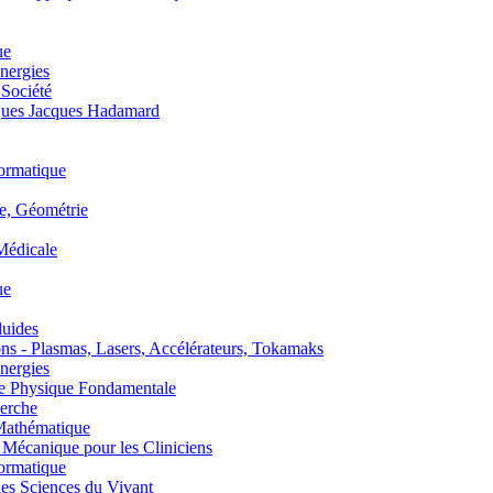
ue
nergies
 Société
es Jacques Hadamard
ormatique
, Géométrie
édicale
ue
uides
s - Plasmas, Lasers, Accélérateurs, Tokamaks
nergies
de Physique Fondamentale
erche
athématique
anique pour les Cliniciens
ormatique
s Sciences du Vivant