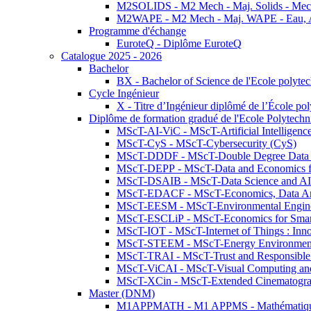
M2SOLIDS - M2 Mech - Maj. Solids - Meca
M2WAPE - M2 Mech - Maj. WAPE - Eau, Air
Programme d'échange
EuroteQ - Diplôme EuroteQ
Catalogue 2025 - 2026
Bachelor
BX - Bachelor of Science de l'Ecole polyte
Cycle Ingénieur
X - Titre d’Ingénieur diplômé de l’École po
Diplôme de formation gradué de l'Ecole Polytec
MScT-AI-ViC - MScT-Artificial Intelligen
MScT-CyS - MScT-Cybersecurity (CyS)
MScT-DDDF - MScT-Double Degree Data 
MScT-DEPP - MScT-Data and Economics fo
MScT-DSAIB - MScT-Data Science and AI 
MScT-EDACF - MScT-Economics, Data Anal
MScT-EESM - MScT-Environmental Enginee
MScT-ESCLiP - MScT-Economics for Smart 
MScT-IOT - MScT-Internet of Things : Inn
MScT-STEEM - MScT-Energy Environment 
MScT-TRAI - MScT-Trust and Responsible
MScT-ViCAI - MScT-Visual Computing and
MScT-XCin - MScT-Extended Cinematogr
Master (DNM)
M1APPMATH - M1 APPMS - Mathématiques A