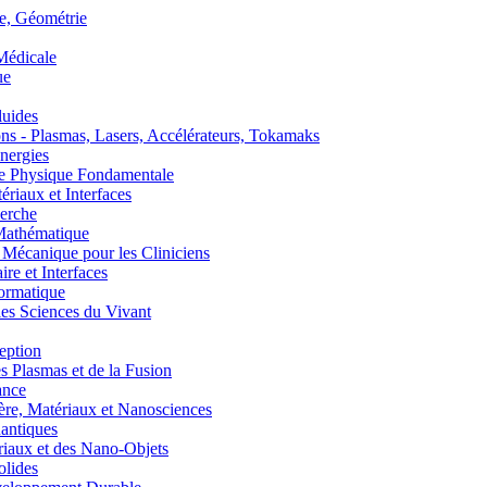
, Géométrie
édicale
ue
uides
s - Plasmas, Lasers, Accélérateurs, Tokamaks
nergies
de Physique Fondamentale
aux et Interfaces
erche
athématique
anique pour les Cliniciens
 et Interfaces
ormatique
s Sciences du Vivant
eption
lasmas et de la Fusion
ance
, Matériaux et Nanosciences
ntiques
aux et des Nano-Objets
lides