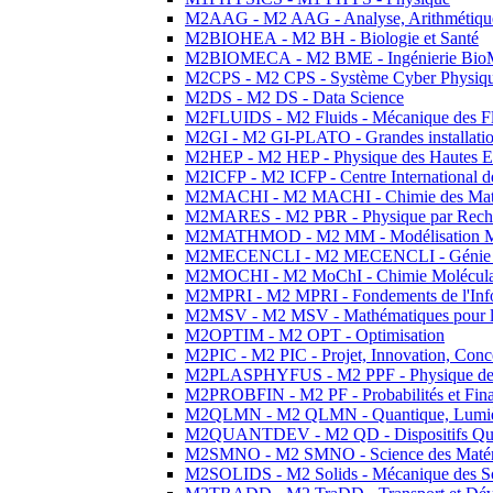
M2AAG - M2 AAG - Analyse, Arithmétique
M2BIOHEA - M2 BH - Biologie et Santé
M2BIOMECA - M2 BME - Ingénierie BioM
M2CPS - M2 CPS - Système Cyber Physiq
M2DS - M2 DS - Data Science
M2FLUIDS - M2 Fluids - Mécanique des Fl
M2GI - M2 GI-PLATO - Grandes installation
M2HEP - M2 HEP - Physique des Hautes E
M2ICFP - M2 ICFP - Centre International 
M2MACHI - M2 MACHI - Chimie des Matéri
M2MARES - M2 PBR - Physique par Rech
M2MATHMOD - M2 MM - Modélisation M
M2MECENCLI - M2 MECENCLI - Génie Méc
M2MOCHI - M2 MoChI - Chimie Moléculaire
M2MPRI - M2 MPRI - Fondements de l'Inf
M2MSV - M2 MSV - Mathématiques pour le
M2OPTIM - M2 OPT - Optimisation
M2PIC - M2 PIC - Projet, Innovation, Conc
M2PLASPHYFUS - M2 PPF - Physique des P
M2PROBFIN - M2 PF - Probabilités et Fin
M2QLMN - M2 QLMN - Quantique, Lumière
M2QUANTDEV - M2 QD - Dispositifs Qua
M2SMNO - M2 SMNO - Science des Matéri
M2SOLIDS - M2 Solids - Mécanique des So