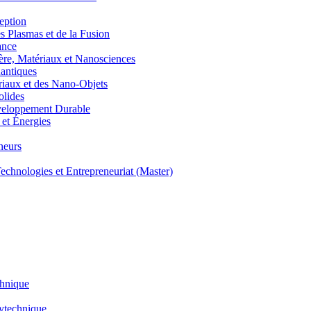
eption
lasmas et de la Fusion
ance
, Matériaux et Nanosciences
ntiques
aux et des Nano-Objets
lides
eloppement Durable
et Énergies
neurs
hnologies et Entrepreneuriat (Master)
chnique
lytechnique