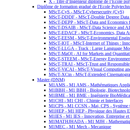
X - Titre d’Ingénieur diplômé de l’École po
Diplôme de formation gradué de l'Ecole Polytec
MScT-CyS - MScT-Cybersecurity (CyS)
MScT-DDDF - MScT-Double Degree Data 
MScT-DEPP - MScT-Data and Economics fo
MScT-DSAIB - MScT-Data Science and AI 
MScT-EDACF - MScT-Economics, Data Anal
MScT-EESM - MScT-Environmental Enginee
MScT-IOT - MScT-Internet of Things : Inn
MScT-LLGA - Track : Large Language Mode
MScT-MaQI - AI for Markets and Quantitat
MScT-STEEM - MScT-Energy Environment 
MScT-TRAI - MScT-Trust and Responsible
MScT-ViCAI - MScT-Visual Computing and
MScT-XCin - MScT-Extended Cinematogr
Master (DNM)
M1AMS - M1 AMS - Mathématiques Appliqué
M1BBH - M1 BBH - Biologie, Biotechnolog
M1BME - M1 BME - Ingénierie BioMédica
M1CHI - M1 CHI - Chimie et Interfaces
M1CPS - M1 CCSN - Maj. CPS - Système 
M1HEP - M1 HEP - Physique des Hautes E
M1IES - M1 IES - Innovation, Entreprise et
M1MATHJHADA - M1 MJH - Mathematiqu
M1MEC - M1 Mech - Mecanique