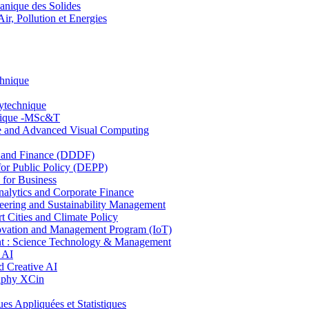
nique des Solides
, Pollution et Energies
chnique
lytechnique
hnique -MSc&T
ce and Advanced Visual Computing
and Finance (DDDF)
r Public Policy (DEPP)
for Business
ytics and Corporate Finance
ring and Sustainability Management
Cities and Climate Policy
ovation and Management Program (IoT)
: Science Technology & Management
 AI
 Creative AI
aphy XCin
ppliquées et Statistiques