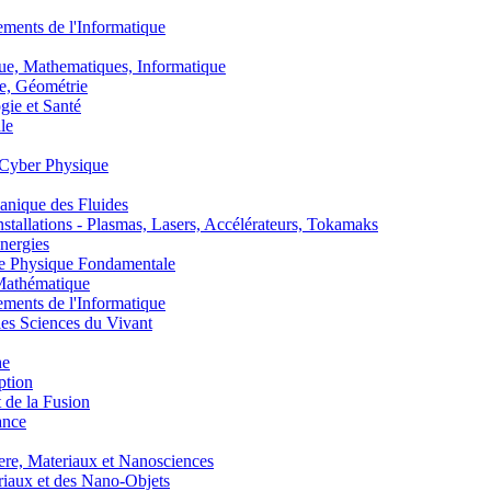
nts de l'Informatique
, Mathematiques, Informatique
, Géométrie
ie et Santé
le
Cyber Physique
nique des Fluides
lations - Plasmas, Lasers, Accélérateurs, Tokamaks
nergies
de Physique Fondamentale
athématique
nts de l'Informatique
s Sciences du Vivant
he
ption
 de la Fusion
ance
, Materiaux et Nanosciences
aux et des Nano-Objets