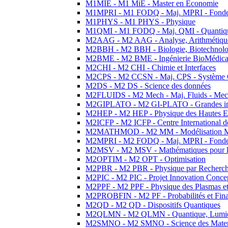
M1MIE - M1 MiE - Master en Economie
M1MPRI - M1 FODQ - Maj. MPRI - Fondeme
M1PHYS - M1 PHYS - Physique
M1QMI - M1 FODQ - Maj. QMI - Quantique
M2AAG - M2 AAG - Analyse, Arithmétique
M2BBH - M2 BBH - Biologie, Biotechnolog
M2BME - M2 BME - Ingénierie BioMédica
M2CHI - M2 CHI - Chimie et Interfaces
M2CPS - M2 CCSN - Maj. CPS - Système 
M2DS - M2 DS - Science des données
M2FLUIDS - M2 Mech - Maj. Fluids - Meca
M2GIPLATO - M2 GI-PLATO - Grandes instal
M2HEP - M2 HEP - Physique des Hautes E
M2ICFP - M2 ICFP - Centre International 
M2MATHMOD - M2 MM - Modélisation M
M2MPRI - M2 FODQ - Maj. MPRI - Fondeme
M2MSV - M2 MSV - Mathématiques pour le
M2OPTIM - M2 OPT - Optimisation
M2PBR - M2 PBR - Physique par Recherc
M2PIC - M2 PIC - Projet Innovation Conce
M2PPF - M2 PPF - Physique des Plasmas et
M2PROBFIN - M2 PF - Probabilités et Fin
M2QD - M2 QD - Dispositifs Quantiques
M2QLMN - M2 QLMN - Quantique, Lumiere
M2SMNO - M2 SMNO - Science des Materi