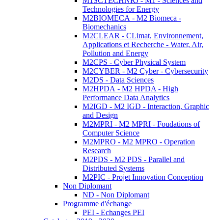
M1SCTECHNRJ - M1 - Sciences and
Technologies for Energy
M2BIOMECA - M2 Biomeca -
Biomechanics
M2CLEAR - CLimat, Environnement,
Applications et Recherche - Water, Air,
Pollution and Energy
M2CPS - Cyber Physical System
M2CYBER - M2 Cyber - Cybersecurity
M2DS - Data Sciences
M2HPDA - M2 HPDA - High
Performance Data Analytics
M2IGD - M2 IGD - Interaction, Graphic
and Design
M2MPRI - M2 MPRI - Foudations of
Computer Science
M2MPRO - M2 MPRO - Operation
Research
M2PDS - M2 PDS - Parallel and
Distributed Systems
M2PIC - Projet Innovation Conception
Non Diplomant
ND - Non Diplomant
Programme d'échange
PEI - Echanges PEI