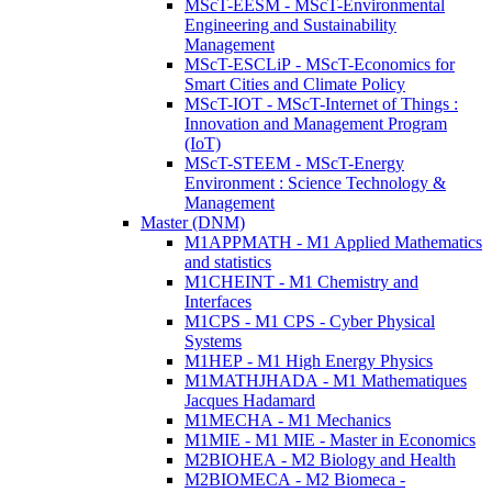
MScT-EESM - MScT-Environmental
Engineering and Sustainability
Management
MScT-ESCLiP - MScT-Economics for
Smart Cities and Climate Policy
MScT-IOT - MScT-Internet of Things :
Innovation and Management Program
(IoT)
MScT-STEEM - MScT-Energy
Environment : Science Technology &
Management
Master (DNM)
M1APPMATH - M1 Applied Mathematics
and statistics
M1CHEINT - M1 Chemistry and
Interfaces
M1CPS - M1 CPS - Cyber Physical
Systems
M1HEP - M1 High Energy Physics
M1MATHJHADA - M1 Mathematiques
Jacques Hadamard
M1MECHA - M1 Mechanics
M1MIE - M1 MIE - Master in Economics
M2BIOHEA - M2 Biology and Health
M2BIOMECA - M2 Biomeca -