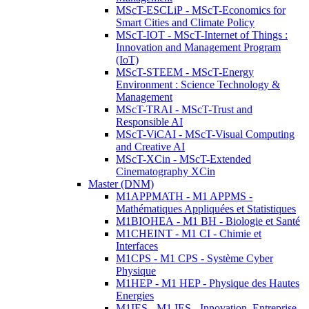
MScT-ESCLiP - MScT-Economics for
Smart Cities and Climate Policy
MScT-IOT - MScT-Internet of Things :
Innovation and Management Program
(IoT)
MScT-STEEM - MScT-Energy
Environment : Science Technology &
Management
MScT-TRAI - MScT-Trust and
Responsible AI
MScT-ViCAI - MScT-Visual Computing
and Creative AI
MScT-XCin - MScT-Extended
Cinematography XCin
Master (DNM)
M1APPMATH - M1 APPMS -
Mathématiques Appliquées et Statistiques
M1BIOHEA - M1 BH - Biologie et Santé
M1CHEINT - M1 CI - Chimie et
Interfaces
M1CPS - M1 CPS - Système Cyber
Physique
M1HEP - M1 HEP - Physique des Hautes
Energies
M1IES - M1 IES - Innovation, Entreprise