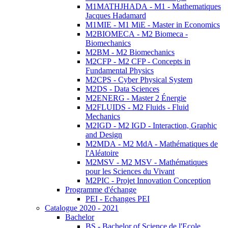
M1MATHJHADA - M1 - Mathematiques
Jacques Hadamard
M1MIE - M1 MiE - Master in Economics
M2BIOMECA - M2 Biomeca -
Biomechanics
M2BM - M2 Biomechanics
M2CFP - M2 CFP - Concepts in
Fundamental Physics
M2CPS - Cyber Physical System
M2DS - Data Sciences
M2ENERG - Master 2 Énergie
M2FLUIDS - M2 Fluids - Fluid
Mechanics
M2IGD - M2 IGD - Interaction, Graphic
and Design
M2MDA - M2 MdA - Mathématiques de
l'Aléatoire
M2MSV - M2 MSV - Mathématiques
pour les Sciences du Vivant
M2PIC - Projet Innovation Conception
Programme d'échange
PEI - Echanges PEI
Catalogue 2020 - 2021
Bachelor
BS - Bachelor of Science de l'Ecole