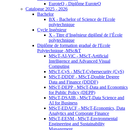
EuroteQ - Diplôme EuroteQ
Catalogue 2025 - 2026
Bachelor
BX - Bachelor of Science de l'Ecole
polytechnique
Cycle Ingénieur
X - Titre d’Ingénieur diplômé de l’École
polytechnique
Diplôme de formation gradué de l'Ecole
Polytechnique -MSc&T
MScT-AI-ViC - MScT-Artificial
Intelligence and Advanced Visual
Computing
MScT-CyS - MScT-Cybersecurity (CyS)
MScT-DDDF - MScT-Double Degree
Data and Finance (DDDF)
MScT-DEPP - MScT-Data and Economics
for Public Policy (DEPP)
MScT-DSAIB - MScT-Data Science and
AI for Business
MScT-EDACF - MScT-Economics, Data
Analytics and Corporate Finance
MScT-EESM - MScT-Environmental
Engineering and Sustainability
Management