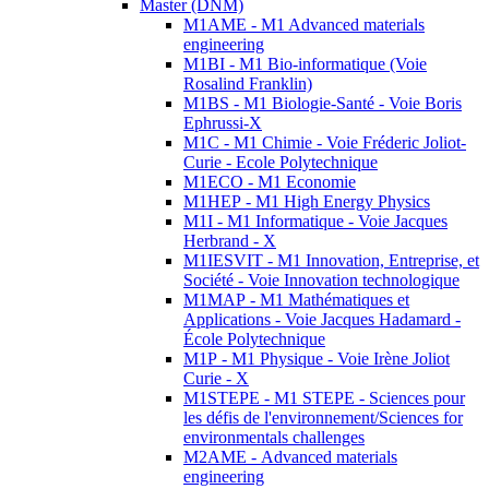
Master (DNM)
M1AME - M1 Advanced materials
engineering
M1BI - M1 Bio-informatique (Voie
Rosalind Franklin)
M1BS - M1 Biologie-Santé - Voie Boris
Ephrussi-X
M1C - M1 Chimie - Voie Fréderic Joliot-
Curie - Ecole Polytechnique
M1ECO - M1 Economie
M1HEP - M1 High Energy Physics
M1I - M1 Informatique - Voie Jacques
Herbrand - X
M1IESVIT - M1 Innovation, Entreprise, et
Société - Voie Innovation technologique
M1MAP - M1 Mathématiques et
Applications - Voie Jacques Hadamard -
École Polytechnique
M1P - M1 Physique - Voie Irène Joliot
Curie - X
M1STEPE - M1 STEPE - Sciences pour
les défis de l'environnement/Sciences for
environmentals challenges
M2AME - Advanced materials
engineering