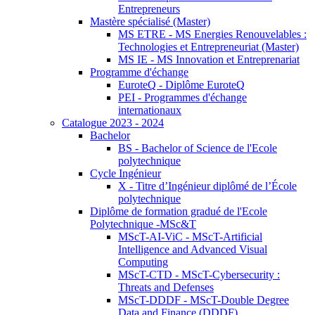
Entrepreneurs
Mastère spécialisé (Master)
MS ETRE - MS Energies Renouvelables :
Technologies et Entrepreneuriat (Master)
MS IE - MS Innovation et Entreprenariat
Programme d'échange
EuroteQ - Diplôme EuroteQ
PEI - Programmes d'échange
internationaux
Catalogue 2023 - 2024
Bachelor
BS - Bachelor of Science de l'Ecole
polytechnique
Cycle Ingénieur
X - Titre d’Ingénieur diplômé de l’École
polytechnique
Diplôme de formation gradué de l'Ecole
Polytechnique -MSc&T
MScT-AI-ViC - MScT-Artificial
Intelligence and Advanced Visual
Computing
MScT-CTD - MScT-Cybersecurity :
Threats and Defenses
MScT-DDDF - MScT-Double Degree
Data and Finance (DDDF)