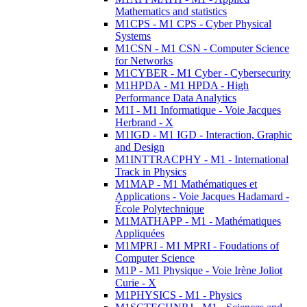
Mathematics and statistics
M1CPS - M1 CPS - Cyber Physical
Systems
M1CSN - M1 CSN - Computer Science
for Networks
M1CYBER - M1 Cyber - Cybersecurity
M1HPDA - M1 HPDA - High
Performance Data Analytics
M1I - M1 Informatique - Voie Jacques
Herbrand - X
M1IGD - M1 IGD - Interaction, Graphic
and Design
M1INTTRACPHY - M1 - International
Track in Physics
M1MAP - M1 Mathématiques et
Applications - Voie Jacques Hadamard -
École Polytechnique
M1MATHAPP - M1 - Mathématiques
Appliquées
M1MPRI - M1 MPRI - Foudations of
Computer Science
M1P - M1 Physique - Voie Irène Joliot
Curie - X
M1PHYSICS - M1 - Physics