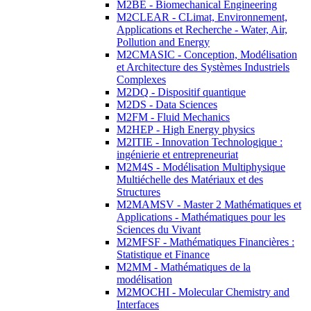
M2BE - Biomechanical Engineering
M2CLEAR - CLimat, Environnement,
Applications et Recherche - Water, Air,
Pollution and Energy
M2CMASIC - Conception, Modélisation
et Architecture des Systèmes Industriels
Complexes
M2DQ - Dispositif quantique
M2DS - Data Sciences
M2FM - Fluid Mechanics
M2HEP - High Energy physics
M2ITIE - Innovation Technologique :
ingénierie et entrepreneuriat
M2M4S - Modélisation Multiphysique
Multiéchelle des Matériaux et des
Structures
M2MAMSV - Master 2 Mathématiques et
Applications - Mathématiques pour les
Sciences du Vivant
M2MFSF - Mathématiques Financières :
Statistique et Finance
M2MM - Mathématiques de la
modélisation
M2MOCHI - Molecular Chemistry and
Interfaces