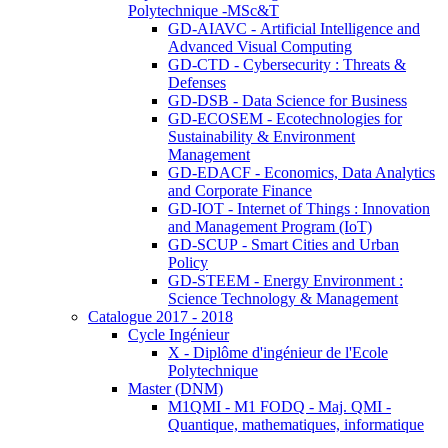
Polytechnique -MSc&T
GD-AIAVC - Artificial Intelligence and
Advanced Visual Computing
GD-CTD - Cybersecurity : Threats &
Defenses
GD-DSB - Data Science for Business
GD-ECOSEM - Ecotechnologies for
Sustainability & Environment
Management
GD-EDACF - Economics, Data Analytics
and Corporate Finance
GD-IOT - Internet of Things : Innovation
and Management Program (IoT)
GD-SCUP - Smart Cities and Urban
Policy
GD-STEEM - Energy Environment :
Science Technology & Management
Catalogue 2017 - 2018
Cycle Ingénieur
X - Diplôme d'ingénieur de l'Ecole
Polytechnique
Master (DNM)
M1QMI - M1 FODQ - Maj. QMI -
Quantique, mathematiques, informatique