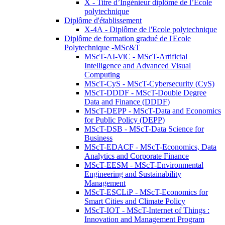
X - Titre d’Ingénieur diplômé de l’École
polytechnique
Diplôme d'établissement
X-4A - Diplôme de l'Ecole polytechnique
Diplôme de formation gradué de l'Ecole
Polytechnique -MSc&T
MScT-AI-ViC - MScT-Artificial
Intelligence and Advanced Visual
Computing
MScT-CyS - MScT-Cybersecurity (CyS)
MScT-DDDF - MScT-Double Degree
Data and Finance (DDDF)
MScT-DEPP - MScT-Data and Economics
for Public Policy (DEPP)
MScT-DSB - MScT-Data Science for
Business
MScT-EDACF - MScT-Economics, Data
Analytics and Corporate Finance
MScT-EESM - MScT-Environmental
Engineering and Sustainability
Management
MScT-ESCLiP - MScT-Economics for
Smart Cities and Climate Policy
MScT-IOT - MScT-Internet of Things :
Innovation and Management Program