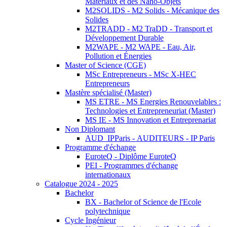
Matériaux et des Nano-Objets
M2SOLIDS - M2 Solids - Mécanique des
Solides
M2TRADD - M2 TraDD - Transport et
Développement Durable
M2WAPE - M2 WAPE - Eau, Air,
Pollution et Énergies
Master of Science (CGE)
MSc Entrepreneurs - MSc X-HEC
Entrepreneurs
Mastère spécialisé (Master)
MS ETRE - MS Energies Renouvelables :
Technologies et Entrepreneuriat (Master)
MS IE - MS Innovation et Entreprenariat
Non Diplomant
AUD_IPParis - AUDITEURS - IP Paris
Programme d'échange
EuroteQ - Diplôme EuroteQ
PEI - Programmes d'échange
internationaux
Catalogue 2024 - 2025
Bachelor
BX - Bachelor of Science de l'Ecole
polytechnique
Cycle Ingénieur