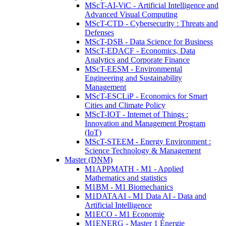
MScT-AI-ViC - Artificial Intelligence and
Advanced Visual Computing
MScT-CTD - Cybersecurity : Threats and
Defenses
MScT-DSB - Data Science for Business
MScT-EDACF - Economics, Data
Analytics and Corporate Finance
MScT-EESM - Environmental
Engineering and Sustainability
Management
MScT-ESCLiP - Economics for Smart
Cities and Climate Policy
MScT-IOT - Internet of Things :
Innovation and Management Program
(IoT)
MScT-STEEM - Energy Environment :
Science Technology & Management
Master (DNM)
M1APPMATH - M1 - Applied
Mathematics and statistics
M1BM - M1 Biomechanics
M1DATAAI - M1 Data AI - Data and
Artificial Intelligence
M1ECO - M1 Economie
M1ENERG - Master 1 Énergie