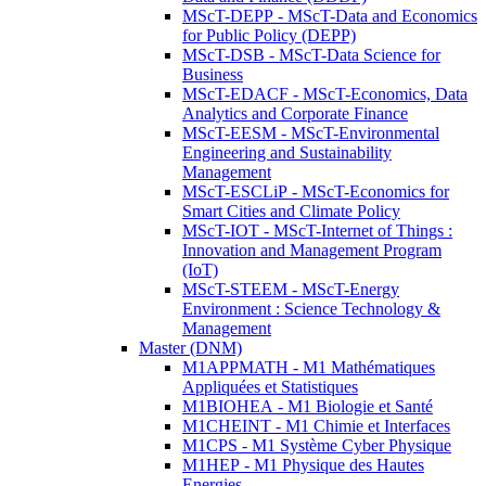
MScT-DEPP - MScT-Data and Economics
for Public Policy (DEPP)
MScT-DSB - MScT-Data Science for
Business
MScT-EDACF - MScT-Economics, Data
Analytics and Corporate Finance
MScT-EESM - MScT-Environmental
Engineering and Sustainability
Management
MScT-ESCLiP - MScT-Economics for
Smart Cities and Climate Policy
MScT-IOT - MScT-Internet of Things :
Innovation and Management Program
(IoT)
MScT-STEEM - MScT-Energy
Environment : Science Technology &
Management
Master (DNM)
M1APPMATH - M1 Mathématiques
Appliquées et Statistiques
M1BIOHEA - M1 Biologie et Santé
M1CHEINT - M1 Chimie et Interfaces
M1CPS - M1 Système Cyber Physique
M1HEP - M1 Physique des Hautes
Energies