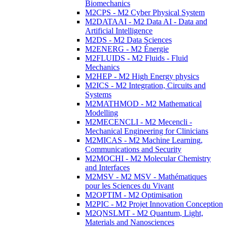
Biomechanics
M2CPS - M2 Cyber Physical System
M2DATAAI - M2 Data AI - Data and
Artificial Intelligence
M2DS - M2 Data Sciences
M2ENERG - M2 Énergie
M2FLUIDS - M2 Fluids - Fluid
Mechanics
M2HEP - M2 High Energy physics
M2ICS - M2 Integration, Circuits and
Systems
M2MATHMOD - M2 Mathematical
Modelling
M2MECENCLI - M2 Mecencli -
Mechanical Engineering for Clinicians
M2MICAS - M2 Machine Learning,
Communications and Security
M2MOCHI - M2 Molecular Chemistry
and Interfaces
M2MSV - M2 MSV - Mathématiques
pour les Sciences du Vivant
M2OPTIM - M2 Optimisation
M2PIC - M2 Projet Innovation Conception
M2QNSLMT - M2 Quantum, Light,
Materials and Nanosciences