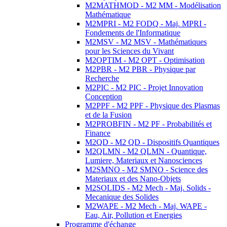
M2MATHMOD - M2 MM - Modélisation
Mathématique
M2MPRI - M2 FODQ - Maj. MPRI -
Fondements de l'Informatique
M2MSV - M2 MSV - Mathématiques
pour les Sciences du Vivant
M2OPTIM - M2 OPT - Optimisation
M2PBR - M2 PBR - Physique par
Recherche
M2PIC - M2 PIC - Projet Innovation
Conception
M2PPF - M2 PPF - Physique des Plasmas
et de la Fusion
M2PROBFIN - M2 PF - Probabilités et
Finance
M2QD - M2 QD - Dispositifs Quantiques
M2QLMN - M2 QLMN - Quantique,
Lumiere, Materiaux et Nanosciences
M2SMNO - M2 SMNO - Science des
Materiaux et des Nano-Objets
M2SOLIDS - M2 Mech - Maj. Solids -
Mecanique des Solides
M2WAPE - M2 Mech - Maj. WAPE -
Eau, Air, Pollution et Energies
Programme d'échange