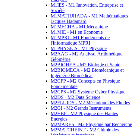
M1IES - M1 Innovation, Entreprise et
Société
M1MATHJHADA - M1 Mathématiques
Jacques Hadamard
M1MECHA - M1 Mécanique
M1MIE - M1 en Economie
M1MPRI - M1 Fondements de
l'Informatique MPRI
M1PHYSICS - M1 Physique
M2AAG - M2 Analyse, Arithmétique,
Géométrie
M2BIOHEA - M2 Biologie et Santé
M2BIOMECA - M2 Biomécanique et
Ingéniérie Biomédical
M2CFP - M2 Concepts en Physique
Fondamentale
M2CPS - M2 Système Cyber Physique
M2DS - M2 Data Science
M2FLUIDS - M2 Mécanique des Fluides
M2GI - M2 Grands Instruments
M2HEP - M2 Physique des Hautes
Energies
M2MARES - M2 Physique par Recherche
M2MATCHEINT - M2 Chimie des