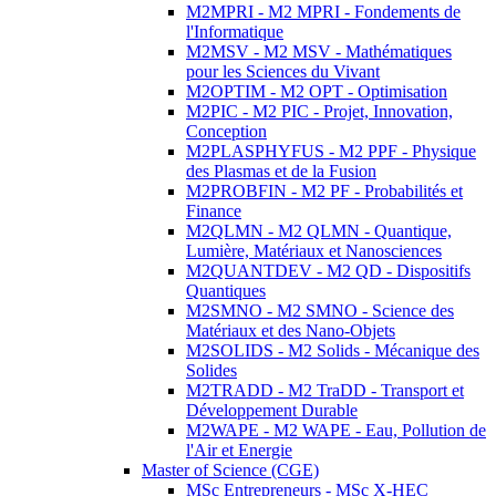
M2MPRI - M2 MPRI - Fondements de
l'Informatique
M2MSV - M2 MSV - Mathématiques
pour les Sciences du Vivant
M2OPTIM - M2 OPT - Optimisation
M2PIC - M2 PIC - Projet, Innovation,
Conception
M2PLASPHYFUS - M2 PPF - Physique
des Plasmas et de la Fusion
M2PROBFIN - M2 PF - Probabilités et
Finance
M2QLMN - M2 QLMN - Quantique,
Lumière, Matériaux et Nanosciences
M2QUANTDEV - M2 QD - Dispositifs
Quantiques
M2SMNO - M2 SMNO - Science des
Matériaux et des Nano-Objets
M2SOLIDS - M2 Solids - Mécanique des
Solides
M2TRADD - M2 TraDD - Transport et
Développement Durable
M2WAPE - M2 WAPE - Eau, Pollution de
l'Air et Energie
Master of Science (CGE)
MSc Entrepreneurs - MSc X-HEC