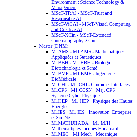
Environment : Science Technology &
Management
MScT-TRAI - MScT-Trust and
Responsible AI
MScT-ViCAI - MScT-Visual Computing
and Creative AI
MScT-XCin - MScT-Extended
Cinematography XCin
Master (DNM)
M1AMS - M1 AMS - Mathématiques
Appliquées et Statistiques
M1BBH - M1 BBH - Biologie,
Biotechnologie et Santé
M1BME - M1 BME - Ingénierie
BioMédicale
M1CHI - M1 CHI - Chimie et Interfaces
M1CPS - M1 CCSN - Maj. CPS -
Système Cyber Physique
M1HEP - M1 HEP - Physique des Hautes
Energies
M1IES - M1 IES - Innovation, Entreprise
et Société
M1MATHJHADA - M1 MJH -
Mathematiques Jacques Hadamard
M1MEC - M1 Mech - Mecanique