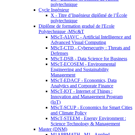
polytechnique
Cycle Ingénieur
X - Titre d’Ingénieur diplômé de l’École
polytechnique
Diplôme de formation gradué de l'Ecole
Polytechnique -MSc&T
MScT-AIAVC - Artificial Intelligence and
Advanced Visual Computing
MScT-CTD - Cybersecurity : Threats and
Defenses
MScT-DSB - Data Science for Business
MScT-ECOSEM - Environmental
Engineering and Sustainability
Management
MScT-EDACF - Economics, Data
Analytics and Corporate Finance
MScT-IOT - Internet of Things :
Innovation and Management Program
(IoT)
MScT-SCUP - Economics for Smart Cities
and Climate Policy
MScT-STEEM - Energy Environment :
Science Technology & Management
Master (DNM)
M1APPMATH - M1 - Applied