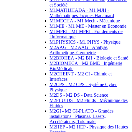
et Société
M1MATHJHADA - M1 MJH -
Mathématiques Jacques Hadamard
M1MECHA - M1 Mech - Mécanique
M1MIE - M1 MiE - Master en Economie
M1MPRI - M1 MPRI - Fondements de
l'Informatique
M1PHYSICS - M1 PHYS - Physique
M2AAG - M2 AAG - Analyse,
Arithmétique, Géométrie
M2BIOHEA - M2 BH - Biologie et Santé
M2BIOMECA - M2 BME - Ingénierie
BioMédicale
M2CHEINT - M2 CI - Chimie et
Interfaces
M2CPS - M2 CPS - Système Cyber
Physique
M2DS - M2 DS - Data Science
M2FLUIDS - M2 Fluids - Mécanique des
Fluides
M2GI - M2 GI-PLATO - Grandes
installations - Plasmas, Lasers,
Accélérateurs, Tokamaks
M2HEP - M2 HEP - Physique des Hautes