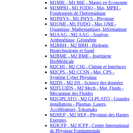
M1MIE - M1 MiE - Master en Economie
M1MPRI - M1 FODQ - Maj. MPRI -
Fondements de l'Informatique
M1PHYS - M1 PHYS - Physique
M1QMI - M1 FODQ - Maj. QMI -
Quantique, Mathematiques, Informatique
M2AAG - M2 AAG - Analyse,
Arithmétique, Géométrie
M2BBH - M2 BBH - Biologie,
Biotechnologie et Santé
M2BME - M2 BME - Ingénierie
BioMédicale
M2CHI - M2 CHI - Chimie et Interfaces
M2CPS - M2 CCSN - Maj. CPS -
Système Cyber Physique
M2DS - M2 DS - Science des données
M2FLUIDS - M2 Mech - Maj. Fluids -
Mecanique des Fluides
M2GIPLATO - M2 GI-PLATO - Grandes
installations - Plasmas, Lasers,
Accélérateurs, Tokamaks
M2HEP - M2 HEP - Physique des Hautes
Energies
M2ICFP - M2 ICFP - Centre International
de Physique Fondamentale