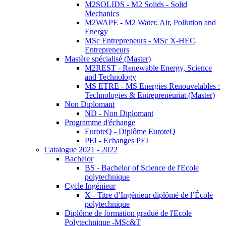
M2SOLIDS - M2 Solids - Solid
Mechanics
M2WAPE - M2 Water, Air, Pollution and
Energy
MSc Entrepreneurs - MSc X-HEC
Entrepreneurs
Mastère spécialisé (Master)
M2REST - Renewable Energy, Science
and Technology
MS ETRE - MS Energies Renouvelables :
Technologies & Entrepreneuriat (Master)
Non Diplomant
ND - Non Diplomant
Programme d'échange
EuroteQ - Diplôme EuroteQ
PEI - Echanges PEI
Catalogue 2021 - 2022
Bachelor
BS - Bachelor of Science de l'Ecole
polytechnique
Cycle Ingénieur
X - Titre d’Ingénieur diplômé de l’École
polytechnique
Diplôme de formation gradué de l'Ecole
Polytechnique -MSc&T