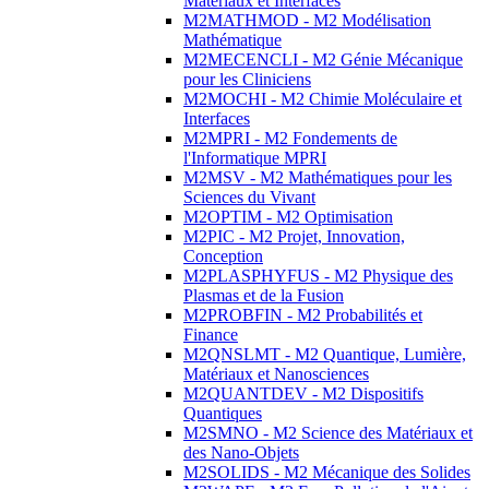
Matériaux et Interfaces
M2MATHMOD - M2 Modélisation
Mathématique
M2MECENCLI - M2 Génie Mécanique
pour les Cliniciens
M2MOCHI - M2 Chimie Moléculaire et
Interfaces
M2MPRI - M2 Fondements de
l'Informatique MPRI
M2MSV - M2 Mathématiques pour les
Sciences du Vivant
M2OPTIM - M2 Optimisation
M2PIC - M2 Projet, Innovation,
Conception
M2PLASPHYFUS - M2 Physique des
Plasmas et de la Fusion
M2PROBFIN - M2 Probabilités et
Finance
M2QNSLMT - M2 Quantique, Lumière,
Matériaux et Nanosciences
M2QUANTDEV - M2 Dispositifs
Quantiques
M2SMNO - M2 Science des Matériaux et
des Nano-Objets
M2SOLIDS - M2 Mécanique des Solides