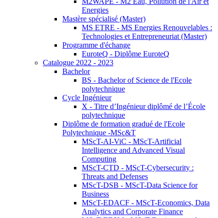
M2WAPE - M2 Eau, Pollution de l'Air et
Energies
Mastère spécialisé (Master)
MS ETRE - MS Energies Renouvelables :
Technologies et Entrepreneuriat (Master)
Programme d'échange
EuroteQ - Diplôme EuroteQ
Catalogue 2022 - 2023
Bachelor
BS - Bachelor of Science de l'Ecole
polytechnique
Cycle Ingénieur
X - Titre d’Ingénieur diplômé de l’École
polytechnique
Diplôme de formation gradué de l'Ecole
Polytechnique -MSc&T
MScT-AI-ViC - MScT-Artificial
Intelligence and Advanced Visual
Computing
MScT-CTD - MScT-Cybersecurity :
Threats and Defenses
MScT-DSB - MScT-Data Science for
Business
MScT-EDACF - MScT-Economics, Data
Analytics and Corporate Finance