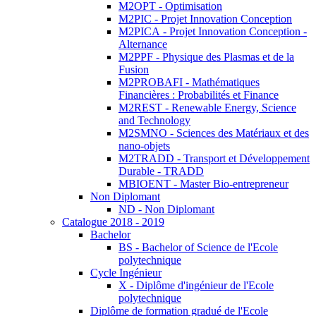
M2OPT - Optimisation
M2PIC - Projet Innovation Conception
M2PICA - Projet Innovation Conception -
Alternance
M2PPF - Physique des Plasmas et de la
Fusion
M2PROBAFI - Mathématiques
Financières : Probabilités et Finance
M2REST - Renewable Energy, Science
and Technology
M2SMNO - Sciences des Matériaux et des
nano-objets
M2TRADD - Transport et Développement
Durable - TRADD
MBIOENT - Master Bio-entrepreneur
Non Diplomant
ND - Non Diplomant
Catalogue 2018 - 2019
Bachelor
BS - Bachelor of Science de l'Ecole
polytechnique
Cycle Ingénieur
X - Diplôme d'ingénieur de l'Ecole
polytechnique
Diplôme de formation gradué de l'Ecole