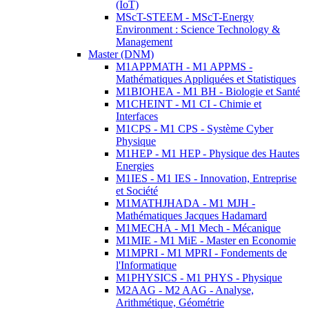
(IoT)
MScT-STEEM - MScT-Energy
Environment : Science Technology &
Management
Master (DNM)
M1APPMATH - M1 APPMS -
Mathématiques Appliquées et Statistiques
M1BIOHEA - M1 BH - Biologie et Santé
M1CHEINT - M1 CI - Chimie et
Interfaces
M1CPS - M1 CPS - Système Cyber
Physique
M1HEP - M1 HEP - Physique des Hautes
Energies
M1IES - M1 IES - Innovation, Entreprise
et Société
M1MATHJHADA - M1 MJH -
Mathématiques Jacques Hadamard
M1MECHA - M1 Mech - Mécanique
M1MIE - M1 MiE - Master en Economie
M1MPRI - M1 MPRI - Fondements de
l'Informatique
M1PHYSICS - M1 PHYS - Physique
M2AAG - M2 AAG - Analyse,
Arithmétique, Géométrie