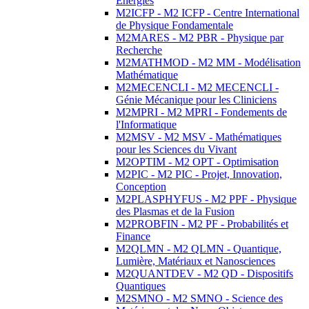
Energies
M2ICFP - M2 ICFP - Centre International
de Physique Fondamentale
M2MARES - M2 PBR - Physique par
Recherche
M2MATHMOD - M2 MM - Modélisation
Mathématique
M2MECENCLI - M2 MECENCLI -
Génie Mécanique pour les Cliniciens
M2MPRI - M2 MPRI - Fondements de
l'Informatique
M2MSV - M2 MSV - Mathématiques
pour les Sciences du Vivant
M2OPTIM - M2 OPT - Optimisation
M2PIC - M2 PIC - Projet, Innovation,
Conception
M2PLASPHYFUS - M2 PPF - Physique
des Plasmas et de la Fusion
M2PROBFIN - M2 PF - Probabilités et
Finance
M2QLMN - M2 QLMN - Quantique,
Lumière, Matériaux et Nanosciences
M2QUANTDEV - M2 QD - Dispositifs
Quantiques
M2SMNO - M2 SMNO - Science des