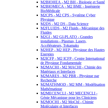
M2BIOHEA - M2 BH - Biologie et Santé
M2BIOMECA - M2 BME - Ingénierie
BioMédicale
M2CPS - M2 CPS - Système Cyber
Physique
M2DS - M2 DS - Data Science
M2FLUIDS - M2 Fluids - Mécanique des
Fluides
M2GI - M2 GI-PLATO - Grandes
installations - Plasmas, Lasers,
Accélérateurs, Tokamaks
M2HEP - M2 HEP - Physique des Hautes
Energies
M2ICFP - M2 ICFP - Centre International
de Physique Fondamentale
M2MACHI - M2 MACHI - Chimie des
Matériaux et Interfaces
M2MARES - M2 PBR - Physique par
Recherche
M2MATHMOD - M2 MM - Modélisation
Mathématique
M2MECENCLI - M2 MECENCLI -
Génie Mécanique pour les Cliniciens
M2MOCHI - M2 MoChI - Chimie
Moléculaire et Interfaces