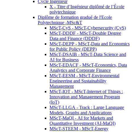
Cycle Ingénieur
X - Titre d’Ingénieur diplômé de l’École
polytechnique
Diplôme de formation gradué de l'Ecole
Polytechnique -MSc&T
MScT-CyS - MScT-Cybersecurity (CyS)
MScT-DDDF - MScT-Double Degree
Data and Finance (DDDF)
MScT-DEPP - MScT-Data and Economics
for Public Policy (DEPP)
MScT-DSAIB - MScT-Data Science and
AI for Business
MScT-EDACF - MScT-Economics, Data
Analytics and Corporate Finance
MScT-EESM - MScT-Environmental
Engineering and Sustainability
Management
MScT-IOT - MScT-Internet of Things :
Innovation and Management Program
(IoT)
MScT-LLGA - Track : Large Language
Models, Graphs and Applications
MScT-MaQI - AI for Markets and
Quantitative Investment (AI-MaQI)
MScT-STEEM - MScT-Energy