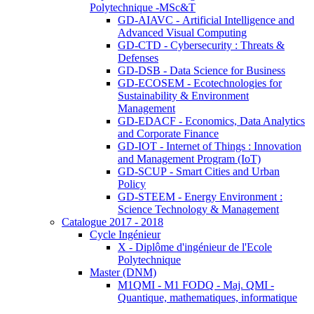
Polytechnique -MSc&T
GD-AIAVC - Artificial Intelligence and
Advanced Visual Computing
GD-CTD - Cybersecurity : Threats &
Defenses
GD-DSB - Data Science for Business
GD-ECOSEM - Ecotechnologies for
Sustainability & Environment
Management
GD-EDACF - Economics, Data Analytics
and Corporate Finance
GD-IOT - Internet of Things : Innovation
and Management Program (IoT)
GD-SCUP - Smart Cities and Urban
Policy
GD-STEEM - Energy Environment :
Science Technology & Management
Catalogue 2017 - 2018
Cycle Ingénieur
X - Diplôme d'ingénieur de l'Ecole
Polytechnique
Master (DNM)
M1QMI - M1 FODQ - Maj. QMI -
Quantique, mathematiques, informatique