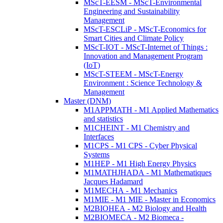
MScT-EESM - MScT-Environmental
Engineering and Sustainability
Management
MScT-ESCLiP - MScT-Economics for
Smart Cities and Climate Policy
MScT-IOT - MScT-Internet of Things :
Innovation and Management Program
(IoT)
MScT-STEEM - MScT-Energy
Environment : Science Technology &
Management
Master (DNM)
M1APPMATH - M1 Applied Mathematics
and statistics
M1CHEINT - M1 Chemistry and
Interfaces
M1CPS - M1 CPS - Cyber Physical
Systems
M1HEP - M1 High Energy Physics
M1MATHJHADA - M1 Mathematiques
Jacques Hadamard
M1MECHA - M1 Mechanics
M1MIE - M1 MIE - Master in Economics
M2BIOHEA - M2 Biology and Health
M2BIOMECA - M2 Biomeca -