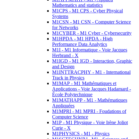
Mathematics and statistics
M1CPS - M1 CPS - Cyber Physical
Systems
M1CSN - M1 CSN - Computer Science
for Networks
M1CYBER - M1 Cyber - Cybersecurity
M1HPDA - M1 HPDA - High
Performance Data Analytics
M1I - M1 Informatique - Voie Jacques
Herbrand - X
M1IGD - M1 IGD - Interaction, Graphic
and Design
M1INTTRACPHY - M1 - International
Track in Physics
M1MAP - M1 Mathématiques et
Applications - Voie Jacques Hadamard -
École Polytechnique
M1MATHAPP - M1 - Mathématiques
Appliquées
M1MPRI - M1 MPRI - Foudations of
Computer Science
M1P - M1 Physique - Voie Irène Joliot
Curie - X
M1PHYSICS - M1 - Physics