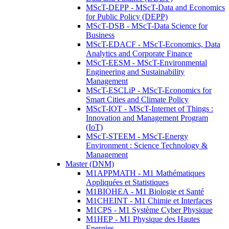
MScT-DEPP - MScT-Data and Economics
for Public Policy (DEPP)
MScT-DSB - MScT-Data Science for
Business
MScT-EDACF - MScT-Economics, Data
Analytics and Corporate Finance
MScT-EESM - MScT-Environmental
Engineering and Sustainability
Management
MScT-ESCLiP - MScT-Economics for
Smart Cities and Climate Policy
MScT-IOT - MScT-Internet of Things :
Innovation and Management Program
(IoT)
MScT-STEEM - MScT-Energy
Environment : Science Technology &
Management
Master (DNM)
M1APPMATH - M1 Mathématiques
Appliquées et Statistiques
M1BIOHEA - M1 Biologie et Santé
M1CHEINT - M1 Chimie et Interfaces
M1CPS - M1 Système Cyber Physique
M1HEP - M1 Physique des Hautes
Energies