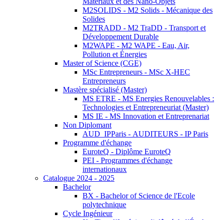
Matériaux et des Nano-Objets
M2SOLIDS - M2 Solids - Mécanique des
Solides
M2TRADD - M2 TraDD - Transport et
Développement Durable
M2WAPE - M2 WAPE - Eau, Air,
Pollution et Énergies
Master of Science (CGE)
MSc Entrepreneurs - MSc X-HEC
Entrepreneurs
Mastère spécialisé (Master)
MS ETRE - MS Energies Renouvelables :
Technologies et Entrepreneuriat (Master)
MS IE - MS Innovation et Entreprenariat
Non Diplomant
AUD_IPParis - AUDITEURS - IP Paris
Programme d'échange
EuroteQ - Diplôme EuroteQ
PEI - Programmes d'échange
internationaux
Catalogue 2024 - 2025
Bachelor
BX - Bachelor of Science de l'Ecole
polytechnique
Cycle Ingénieur