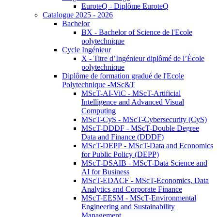
EuroteQ - Diplôme EuroteQ
Catalogue 2025 - 2026
Bachelor
BX - Bachelor of Science de l'Ecole
polytechnique
Cycle Ingénieur
X - Titre d’Ingénieur diplômé de l’École
polytechnique
Diplôme de formation gradué de l'Ecole
Polytechnique -MSc&T
MScT-AI-ViC - MScT-Artificial
Intelligence and Advanced Visual
Computing
MScT-CyS - MScT-Cybersecurity (CyS)
MScT-DDDF - MScT-Double Degree
Data and Finance (DDDF)
MScT-DEPP - MScT-Data and Economics
for Public Policy (DEPP)
MScT-DSAIB - MScT-Data Science and
AI for Business
MScT-EDACF - MScT-Economics, Data
Analytics and Corporate Finance
MScT-EESM - MScT-Environmental
Engineering and Sustainability
Management