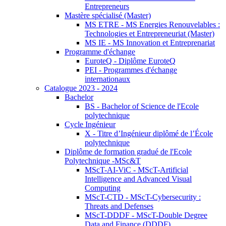
Entrepreneurs
Mastère spécialisé (Master)
MS ETRE - MS Energies Renouvelables :
Technologies et Entrepreneuriat (Master)
MS IE - MS Innovation et Entreprenariat
Programme d'échange
EuroteQ - Diplôme EuroteQ
PEI - Programmes d'échange
internationaux
Catalogue 2023 - 2024
Bachelor
BS - Bachelor of Science de l'Ecole
polytechnique
Cycle Ingénieur
X - Titre d’Ingénieur diplômé de l’École
polytechnique
Diplôme de formation gradué de l'Ecole
Polytechnique -MSc&T
MScT-AI-ViC - MScT-Artificial
Intelligence and Advanced Visual
Computing
MScT-CTD - MScT-Cybersecurity :
Threats and Defenses
MScT-DDDF - MScT-Double Degree
Data and Finance (DDDF)