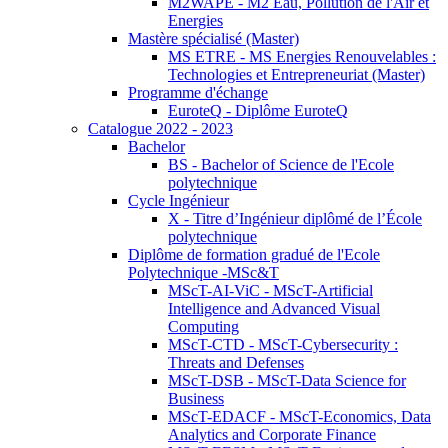
M2WAPE - M2 Eau, Pollution de l'Air et
Energies
Mastère spécialisé (Master)
MS ETRE - MS Energies Renouvelables :
Technologies et Entrepreneuriat (Master)
Programme d'échange
EuroteQ - Diplôme EuroteQ
Catalogue 2022 - 2023
Bachelor
BS - Bachelor of Science de l'Ecole
polytechnique
Cycle Ingénieur
X - Titre d’Ingénieur diplômé de l’École
polytechnique
Diplôme de formation gradué de l'Ecole
Polytechnique -MSc&T
MScT-AI-ViC - MScT-Artificial
Intelligence and Advanced Visual
Computing
MScT-CTD - MScT-Cybersecurity :
Threats and Defenses
MScT-DSB - MScT-Data Science for
Business
MScT-EDACF - MScT-Economics, Data
Analytics and Corporate Finance