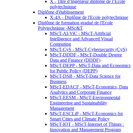
X - Titre d’Ingénieur diplômé de l’École
polytechnique
Diplôme d'établissement
X-4A - Diplôme de l'Ecole polytechnique
Diplôme de formation gradué de l'Ecole
Polytechnique -MSc&T
MScT-AI-ViC - MScT-Artificial
Intelligence and Advanced Visual
Computing
MScT-CyS - MScT-Cybersecurity (CyS)
MScT-DDDF - MScT-Double Degree
Data and Finance (DDDF)
MScT-DEPP - MScT-Data and Economics
for Public Policy (DEPP)
MScT-DSB - MScT-Data Science for
Business
MScT-EDACF - MScT-Economics, Data
Analytics and Corporate Finance
MScT-EESM - MScT-Environmental
Engineering and Sustainability
Management
MScT-ESCLiP - MScT-Economics for
Smart Cities and Climate Policy
MScT-IOT - MScT-Internet of Things :
Innovation and Management Program