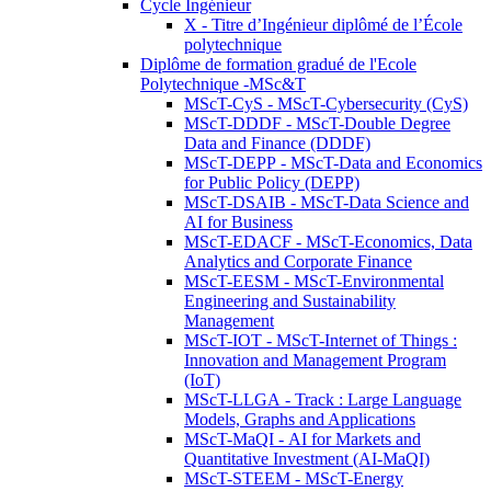
Cycle Ingénieur
X - Titre d’Ingénieur diplômé de l’École
polytechnique
Diplôme de formation gradué de l'Ecole
Polytechnique -MSc&T
MScT-CyS - MScT-Cybersecurity (CyS)
MScT-DDDF - MScT-Double Degree
Data and Finance (DDDF)
MScT-DEPP - MScT-Data and Economics
for Public Policy (DEPP)
MScT-DSAIB - MScT-Data Science and
AI for Business
MScT-EDACF - MScT-Economics, Data
Analytics and Corporate Finance
MScT-EESM - MScT-Environmental
Engineering and Sustainability
Management
MScT-IOT - MScT-Internet of Things :
Innovation and Management Program
(IoT)
MScT-LLGA - Track : Large Language
Models, Graphs and Applications
MScT-MaQI - AI for Markets and
Quantitative Investment (AI-MaQI)
MScT-STEEM - MScT-Energy