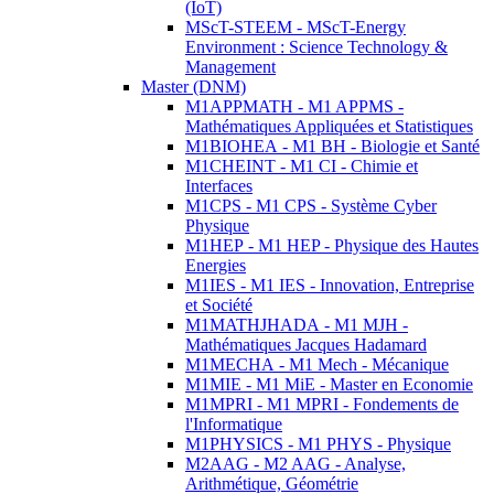
(IoT)
MScT-STEEM - MScT-Energy
Environment : Science Technology &
Management
Master (DNM)
M1APPMATH - M1 APPMS -
Mathématiques Appliquées et Statistiques
M1BIOHEA - M1 BH - Biologie et Santé
M1CHEINT - M1 CI - Chimie et
Interfaces
M1CPS - M1 CPS - Système Cyber
Physique
M1HEP - M1 HEP - Physique des Hautes
Energies
M1IES - M1 IES - Innovation, Entreprise
et Société
M1MATHJHADA - M1 MJH -
Mathématiques Jacques Hadamard
M1MECHA - M1 Mech - Mécanique
M1MIE - M1 MiE - Master en Economie
M1MPRI - M1 MPRI - Fondements de
l'Informatique
M1PHYSICS - M1 PHYS - Physique
M2AAG - M2 AAG - Analyse,
Arithmétique, Géométrie