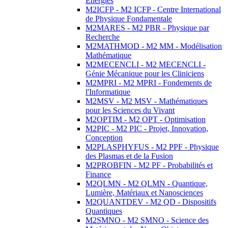
Energies
M2ICFP - M2 ICFP - Centre International
de Physique Fondamentale
M2MARES - M2 PBR - Physique par
Recherche
M2MATHMOD - M2 MM - Modélisation
Mathématique
M2MECENCLI - M2 MECENCLI -
Génie Mécanique pour les Cliniciens
M2MPRI - M2 MPRI - Fondements de
l'Informatique
M2MSV - M2 MSV - Mathématiques
pour les Sciences du Vivant
M2OPTIM - M2 OPT - Optimisation
M2PIC - M2 PIC - Projet, Innovation,
Conception
M2PLASPHYFUS - M2 PPF - Physique
des Plasmas et de la Fusion
M2PROBFIN - M2 PF - Probabilités et
Finance
M2QLMN - M2 QLMN - Quantique,
Lumière, Matériaux et Nanosciences
M2QUANTDEV - M2 QD - Dispositifs
Quantiques
M2SMNO - M2 SMNO - Science des