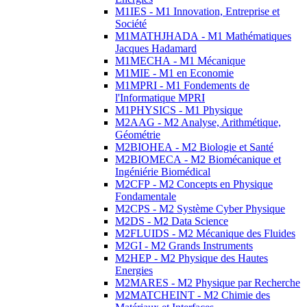
M1IES - M1 Innovation, Entreprise et
Société
M1MATHJHADA - M1 Mathématiques
Jacques Hadamard
M1MECHA - M1 Mécanique
M1MIE - M1 en Economie
M1MPRI - M1 Fondements de
l'Informatique MPRI
M1PHYSICS - M1 Physique
M2AAG - M2 Analyse, Arithmétique,
Géométrie
M2BIOHEA - M2 Biologie et Santé
M2BIOMECA - M2 Biomécanique et
Ingéniérie Biomédical
M2CFP - M2 Concepts en Physique
Fondamentale
M2CPS - M2 Système Cyber Physique
M2DS - M2 Data Science
M2FLUIDS - M2 Mécanique des Fluides
M2GI - M2 Grands Instruments
M2HEP - M2 Physique des Hautes
Energies
M2MARES - M2 Physique par Recherche
M2MATCHEINT - M2 Chimie des