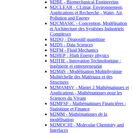
M2BE - Biomechanical Engineering
M2CLEAR - CLimat, Environnement,
Applications et Recherche - Water, Air,
Pollution and Energy
M2CMASIC - Conception, Modélisation
et Architecture des Systèmes Industriels
Complexes
M2DQ - Dispositif quantique
M2DS - Data Sciences
M2FM - Fluid Mechanics
M2HEP - High Energy physics
M2ITIE - Innovation Technologique :
ingénierie et entrepreneuriat
M2M4S - Modélisation Multiphysique
Multiéchelle des Matériaux et des
Structures
M2MAMSV - Master 2 Mathématiques et
Applications - Mathématiques pour les
Sciences du Vivant
M2MFSF - Mathématiques Financières :
Statistique et Finance
M2MM - Mathématiques de la
modélisation
M2MOCHI - Molecular Chemistry and
Interfaces