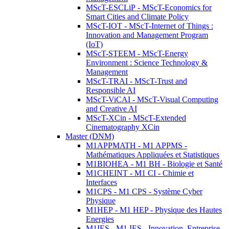
MScT-ESCLiP - MScT-Economics for
Smart Cities and Climate Policy
MScT-IOT - MScT-Internet of Things :
Innovation and Management Program
(IoT)
MScT-STEEM - MScT-Energy
Environment : Science Technology &
Management
MScT-TRAI - MScT-Trust and
Responsible AI
MScT-ViCAI - MScT-Visual Computing
and Creative AI
MScT-XCin - MScT-Extended
Cinematography XCin
Master (DNM)
M1APPMATH - M1 APPMS -
Mathématiques Appliquées et Statistiques
M1BIOHEA - M1 BH - Biologie et Santé
M1CHEINT - M1 CI - Chimie et
Interfaces
M1CPS - M1 CPS - Système Cyber
Physique
M1HEP - M1 HEP - Physique des Hautes
Energies
M1IES - M1 IES - Innovation, Entreprise