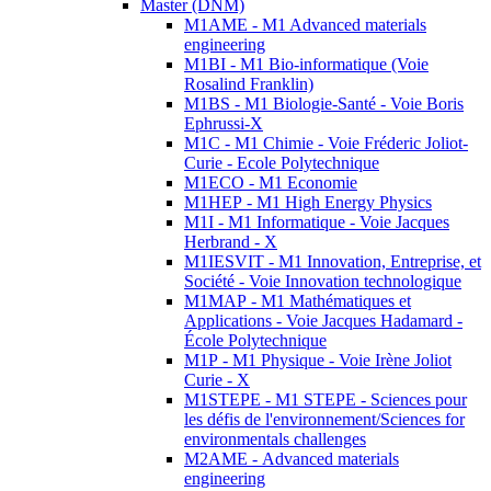
Master (DNM)
M1AME - M1 Advanced materials
engineering
M1BI - M1 Bio-informatique (Voie
Rosalind Franklin)
M1BS - M1 Biologie-Santé - Voie Boris
Ephrussi-X
M1C - M1 Chimie - Voie Fréderic Joliot-
Curie - Ecole Polytechnique
M1ECO - M1 Economie
M1HEP - M1 High Energy Physics
M1I - M1 Informatique - Voie Jacques
Herbrand - X
M1IESVIT - M1 Innovation, Entreprise, et
Société - Voie Innovation technologique
M1MAP - M1 Mathématiques et
Applications - Voie Jacques Hadamard -
École Polytechnique
M1P - M1 Physique - Voie Irène Joliot
Curie - X
M1STEPE - M1 STEPE - Sciences pour
les défis de l'environnement/Sciences for
environmentals challenges
M2AME - Advanced materials
engineering