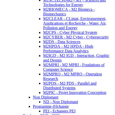
M1SCTECHNRJ - M1 - Sciences and
Technologies for Energy
M2BIOMECA - M2 Biomeca -
Biomechanics
M2CLEAR - CLimat, Environnement,
Applications et Recherche - Water, Air,
Pollution and Energy
M2CPS - Cyber Physical System
M2CYBER - M2 Cyber - Cybersecurity
M2DS - Data Sciences
M2HPDA - M2 HPDA - High
Performance Data Analytics
M2IGD - M2 IGD - Interaction, Graphic
and Design
M2MPRI - M2 MPRI - Foudations of
Computer Science
M2MPRO - M2 MPRO - Operation
Research
M2PDS - M2 PDS - Parallel and
Distributed Systems
M2PIC - Projet Innovation Conception
Non Diplomant
ND - Non Diplomant
Programme d'échange
PEI - Echanges PEI