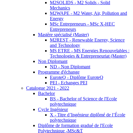
M2SOLIDS - M2 Solids - Solid
Mechanics
M2WAPE - M2 Water, Air, Pollution and
Energy
MSc Entrepreneurs - MSc X-HEC
Entrepreneurs
Mastère spécialisé (Master)
M2REST - Renewable Energy, Science
and Technology
MS ETRE - MS Energies Renouvelables :
Technologies & Entrepreneuriat (Master)
Non Diplomant
ND - Non Diplomant
Programme d'échange
EuroteQ - Diplôme EuroteQ
PEI - Echanges PEI
Catalogue 2021 - 2022
Bachelor
BS - Bachelor of Science de l'Ecole
polytechnique
Cycle Ingénieur
X - Titre d’Ingénieur diplômé de l’École
polytechnique
Diplôme de formation gradué de l'Ecole
Polytechnique -MSc&T