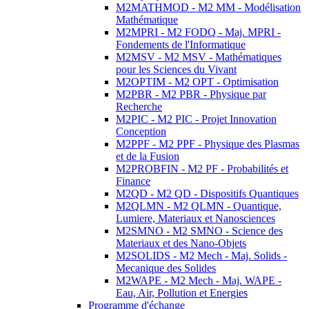
M2MATHMOD - M2 MM - Modélisation
Mathématique
M2MPRI - M2 FODQ - Maj. MPRI -
Fondements de l'Informatique
M2MSV - M2 MSV - Mathématiques
pour les Sciences du Vivant
M2OPTIM - M2 OPT - Optimisation
M2PBR - M2 PBR - Physique par
Recherche
M2PIC - M2 PIC - Projet Innovation
Conception
M2PPF - M2 PPF - Physique des Plasmas
et de la Fusion
M2PROBFIN - M2 PF - Probabilités et
Finance
M2QD - M2 QD - Dispositifs Quantiques
M2QLMN - M2 QLMN - Quantique,
Lumiere, Materiaux et Nanosciences
M2SMNO - M2 SMNO - Science des
Materiaux et des Nano-Objets
M2SOLIDS - M2 Mech - Maj. Solids -
Mecanique des Solides
M2WAPE - M2 Mech - Maj. WAPE -
Eau, Air, Pollution et Energies
Programme d'échange