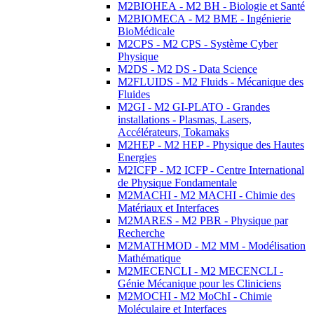
M2BIOHEA - M2 BH - Biologie et Santé
M2BIOMECA - M2 BME - Ingénierie
BioMédicale
M2CPS - M2 CPS - Système Cyber
Physique
M2DS - M2 DS - Data Science
M2FLUIDS - M2 Fluids - Mécanique des
Fluides
M2GI - M2 GI-PLATO - Grandes
installations - Plasmas, Lasers,
Accélérateurs, Tokamaks
M2HEP - M2 HEP - Physique des Hautes
Energies
M2ICFP - M2 ICFP - Centre International
de Physique Fondamentale
M2MACHI - M2 MACHI - Chimie des
Matériaux et Interfaces
M2MARES - M2 PBR - Physique par
Recherche
M2MATHMOD - M2 MM - Modélisation
Mathématique
M2MECENCLI - M2 MECENCLI -
Génie Mécanique pour les Cliniciens
M2MOCHI - M2 MoChI - Chimie
Moléculaire et Interfaces