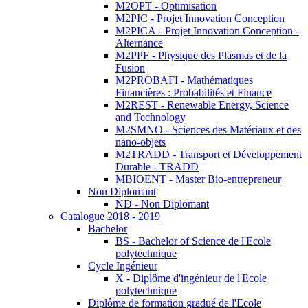
M2OPT - Optimisation
M2PIC - Projet Innovation Conception
M2PICA - Projet Innovation Conception -
Alternance
M2PPF - Physique des Plasmas et de la
Fusion
M2PROBAFI - Mathématiques
Financières : Probabilités et Finance
M2REST - Renewable Energy, Science
and Technology
M2SMNO - Sciences des Matériaux et des
nano-objets
M2TRADD - Transport et Développement
Durable - TRADD
MBIOENT - Master Bio-entrepreneur
Non Diplomant
ND - Non Diplomant
Catalogue 2018 - 2019
Bachelor
BS - Bachelor of Science de l'Ecole
polytechnique
Cycle Ingénieur
X - Diplôme d'ingénieur de l'Ecole
polytechnique
Diplôme de formation gradué de l'Ecole