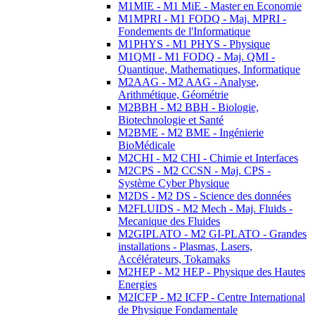
M1MIE - M1 MiE - Master en Economie
M1MPRI - M1 FODQ - Maj. MPRI -
Fondements de l'Informatique
M1PHYS - M1 PHYS - Physique
M1QMI - M1 FODQ - Maj. QMI -
Quantique, Mathematiques, Informatique
M2AAG - M2 AAG - Analyse,
Arithmétique, Géométrie
M2BBH - M2 BBH - Biologie,
Biotechnologie et Santé
M2BME - M2 BME - Ingénierie
BioMédicale
M2CHI - M2 CHI - Chimie et Interfaces
M2CPS - M2 CCSN - Maj. CPS -
Système Cyber Physique
M2DS - M2 DS - Science des données
M2FLUIDS - M2 Mech - Maj. Fluids -
Mecanique des Fluides
M2GIPLATO - M2 GI-PLATO - Grandes
installations - Plasmas, Lasers,
Accélérateurs, Tokamaks
M2HEP - M2 HEP - Physique des Hautes
Energies
M2ICFP - M2 ICFP - Centre International
de Physique Fondamentale