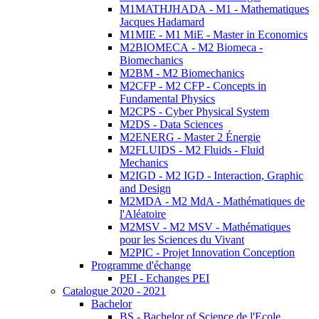
M1MATHJHADA - M1 - Mathematiques
Jacques Hadamard
M1MIE - M1 MiE - Master in Economics
M2BIOMECA - M2 Biomeca -
Biomechanics
M2BM - M2 Biomechanics
M2CFP - M2 CFP - Concepts in
Fundamental Physics
M2CPS - Cyber Physical System
M2DS - Data Sciences
M2ENERG - Master 2 Énergie
M2FLUIDS - M2 Fluids - Fluid
Mechanics
M2IGD - M2 IGD - Interaction, Graphic
and Design
M2MDA - M2 MdA - Mathématiques de
l'Aléatoire
M2MSV - M2 MSV - Mathématiques
pour les Sciences du Vivant
M2PIC - Projet Innovation Conception
Programme d'échange
PEI - Echanges PEI
Catalogue 2020 - 2021
Bachelor
BS - Bachelor of Science de l'Ecole