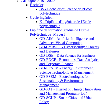
Catalogue 2019 - 2020
Bachelor
BS - Bachelor of Science de l'Ecole
polytechnique
Cycle Ingénieur
X - Diplôme d'ingénieur de l'Ecole
polytechnique
Diplôme de formation gradué de l'Ecole
Polytechnique -MSc&T
GD-AIM - Artificial Intelligence and
Advanced Visual Computing
GD-CYBSEC - Cybersecurity : Threats
and Defenses
GD-DSB - Data Science for Business
GD-EDCF - Economics, Data Analytics
and Corporate Finance
GD-EESTM - Energy Environment :
Science Technology & Management
GD-ESEM - Ecotechnologies for
Sustainability & Environment
Management
GD-IOT - Internet of Things : Innovation
and Management Program (IoT)
GD-SCUP - Smart Cities and Urban
Policy