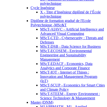
polytechnique
Cycle Ingénieur
X - Titre d’Ingénieur diplômé de l’École
polytechnique
Diplôme de formation gradué de l'Ecole
Polytechnique -MSc&T
MScT-AIAVC - Artificial Intelligence and
Advanced Visual Computing
MScT-CTD - Cybersecurity : Threats and
Defenses
MScT-DSB - Data Science for Business
MScT-ECOSEM - Environmental
Engineering and Sustainability
Management
MScT-EDACF - Economics, Data
Analytics and Corporate Finance
MScT-IOT - Internet of Things :
Innovation and Management Program
(IoT)
MScT-SCUP - Economics for Smart Cities
and Climate Policy
MScT-STEEM - Energy Environment :
Science Technology & Management
Master (DNM)
M1APPMATH - M1 - Applied