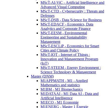
MScT-AI-ViC - Artificial Intelligence and
Advanced Visual Computing
MScT-CTD - Cybersecurity : Threats and
Defenses
MScT-DSB - Data Science for Business
MScT-EDACF - Economics, Data
Analytics and Corporate Finance
MScT-EESM - Environmental
Engineering and Sustainability
Management
MScT-ESCLiP - Economics for Smart
Cities and Climate Policy
MScT-IOT - Internet of Things :
Innovation and Management Program
(IoT)
MScT-STEEM - Energy Environment :
Science Technology & Management
Master (DNM)
M1APPMATH - M1 - Applied
Mathematics and statistics
M1BM - M1 Biomechanics
M1DATAAI - M1 Data AI - Data and
Artificial Intelligence
M1ECO - M1 Economie
M1ENERG - Master 1 Énergie