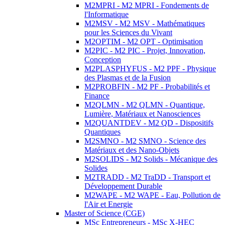
M2MPRI - M2 MPRI - Fondements de
l'Informatique
M2MSV - M2 MSV - Mathématiques
pour les Sciences du Vivant
M2OPTIM - M2 OPT - Optimisation
M2PIC - M2 PIC - Projet, Innovation,
Conception
M2PLASPHYFUS - M2 PPF - Physique
des Plasmas et de la Fusion
M2PROBFIN - M2 PF - Probabilités et
Finance
M2QLMN - M2 QLMN - Quantique,
Lumière, Matériaux et Nanosciences
M2QUANTDEV - M2 QD - Dispositifs
Quantiques
M2SMNO - M2 SMNO - Science des
Matériaux et des Nano-Objets
M2SOLIDS - M2 Solids - Mécanique des
Solides
M2TRADD - M2 TraDD - Transport et
Développement Durable
M2WAPE - M2 WAPE - Eau, Pollution de
l'Air et Energie
Master of Science (CGE)
MSc Entrepreneurs - MSc X-HEC