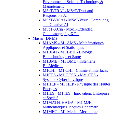
Environment : Science Technology &
Management
MScT-TRAI - MScT-Trust and
Responsible AI
MScT-ViCAI - MScT-Visual Computing
and Creative AI
MScT-XCin - MScT-Extended
Cinematography XCin
Master (DNM)
M1AMS - M1 AMS - Mathématiques
Appliquées et Statistiques
M1BBH - M1 BBH - Biologie,
Biotechnologie et Santé
M1BME - M1 BME - Ingénierie
BioMédicale
M1CHI - M1 CHI - Chimie et Interfaces
M1CPS - M1 CCSN - Maj. CPS -
Système Cyber Physique
M1HEP - M1 HEP - Physique des Hautes
Energies
M1IES - M1 IES - Innovation, Entreprise
et Société
M1MATHJHADA - M1 MJH -
Mathematiques Jacques Hadamard
M1MEC - M1 Mech - Mecanique