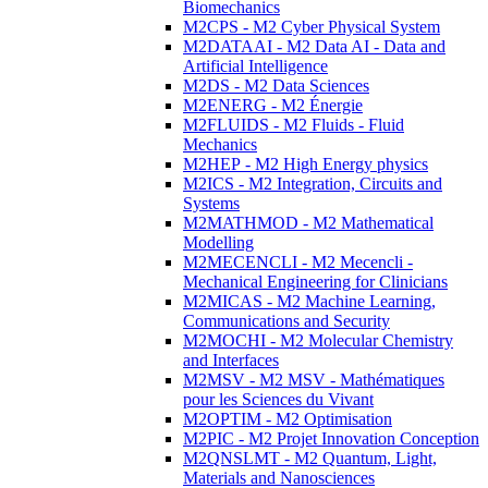
Biomechanics
M2CPS - M2 Cyber Physical System
M2DATAAI - M2 Data AI - Data and
Artificial Intelligence
M2DS - M2 Data Sciences
M2ENERG - M2 Énergie
M2FLUIDS - M2 Fluids - Fluid
Mechanics
M2HEP - M2 High Energy physics
M2ICS - M2 Integration, Circuits and
Systems
M2MATHMOD - M2 Mathematical
Modelling
M2MECENCLI - M2 Mecencli -
Mechanical Engineering for Clinicians
M2MICAS - M2 Machine Learning,
Communications and Security
M2MOCHI - M2 Molecular Chemistry
and Interfaces
M2MSV - M2 MSV - Mathématiques
pour les Sciences du Vivant
M2OPTIM - M2 Optimisation
M2PIC - M2 Projet Innovation Conception
M2QNSLMT - M2 Quantum, Light,
Materials and Nanosciences