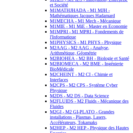
et Société
M1MATHJHADA - M1 MJH -
Mathématiques Jacques Hadamard
M1MECHA - M1 Mech - Mécanique
M1MIE - M1 MiE - Master en Economie
M1MPRI - M1 MPRI - Fondements de
l'Informatique
M1PHYSICS - M1 PHYS - Physique
M2AAG - M2 AAG - Analyse,
Arithmétique, Géométrie
M2BIOHEA - M2 BH - Biologie et Santé
M2BIOMECA - M2 BME - Ingénierie
BioMédicale
M2CHEINT - M2 CI - Chimie et
Interfaces
M2CPS - M2 CPS - Système Cyber
Physique
M2DS - M2 DS - Data Science
M2FLUIDS - M2 Fluids - Mécanique des
Fluides
M2GI - M2 GI-PLATO - Grandes
installations - Plasmas, Lasers,
Accélérateurs, Tokamaks
M2HEP - M2 HEP - Physique des Hautes