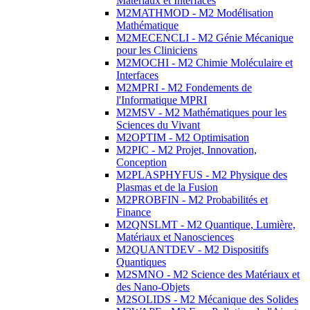
Matériaux et Interfaces
M2MATHMOD - M2 Modélisation
Mathématique
M2MECENCLI - M2 Génie Mécanique
pour les Cliniciens
M2MOCHI - M2 Chimie Moléculaire et
Interfaces
M2MPRI - M2 Fondements de
l'Informatique MPRI
M2MSV - M2 Mathématiques pour les
Sciences du Vivant
M2OPTIM - M2 Optimisation
M2PIC - M2 Projet, Innovation,
Conception
M2PLASPHYFUS - M2 Physique des
Plasmas et de la Fusion
M2PROBFIN - M2 Probabilités et
Finance
M2QNSLMT - M2 Quantique, Lumière,
Matériaux et Nanosciences
M2QUANTDEV - M2 Dispositifs
Quantiques
M2SMNO - M2 Science des Matériaux et
des Nano-Objets
M2SOLIDS - M2 Mécanique des Solides