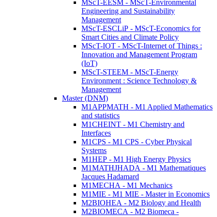
MScT-EESM - MScT-Environmental
Engineering and Sustainability
Management
MScT-ESCLiP - MScT-Economics for
Smart Cities and Climate Policy
MScT-IOT - MScT-Internet of Things :
Innovation and Management Program
(IoT)
MScT-STEEM - MScT-Energy
Environment : Science Technology &
Management
Master (DNM)
M1APPMATH - M1 Applied Mathematics
and statistics
M1CHEINT - M1 Chemistry and
Interfaces
M1CPS - M1 CPS - Cyber Physical
Systems
M1HEP - M1 High Energy Physics
M1MATHJHADA - M1 Mathematiques
Jacques Hadamard
M1MECHA - M1 Mechanics
M1MIE - M1 MIE - Master in Economics
M2BIOHEA - M2 Biology and Health
M2BIOMECA - M2 Biomeca -