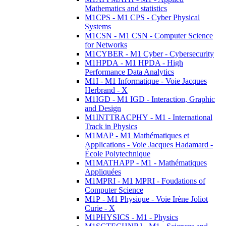
Mathematics and statistics
M1CPS - M1 CPS - Cyber Physical
Systems
M1CSN - M1 CSN - Computer Science
for Networks
M1CYBER - M1 Cyber - Cybersecurity
M1HPDA - M1 HPDA - High
Performance Data Analytics
M1I - M1 Informatique - Voie Jacques
Herbrand - X
M1IGD - M1 IGD - Interaction, Graphic
and Design
M1INTTRACPHY - M1 - International
Track in Physics
M1MAP - M1 Mathématiques et
Applications - Voie Jacques Hadamard -
École Polytechnique
M1MATHAPP - M1 - Mathématiques
Appliquées
M1MPRI - M1 MPRI - Foudations of
Computer Science
M1P - M1 Physique - Voie Irène Joliot
Curie - X
M1PHYSICS - M1 - Physics