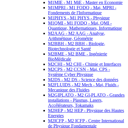
M1MIE - M1 MiE - Master en Economie
M1MPRI - M1 FODQ - Maj. MPRI -
Fondements de l'Informatique
M1PHYS - M1 PHYS - Physique
M1QMI - M1 FODQ - Maj. QMI -
Quantique, Mathematiques, Informatique
M2AAG - M2 AAG - Analyse,
Arithmétique, Géométrie
M2BBH - M2 BBH - Biologie,
Biotechnologie et Santé
M2BME - M2 BME - Ingénierie
BioMédicale
M2CHI - M2 CHI - Chimie et Interfaces
M2CPS - M2 CCSN - Maj. CPS -
Système Cyber Physique
M2DS - M2 DS - Science des données
M2FLUIDS - M2 Mech - Maj. Fluids -
Mecanique des Fluides
M2GIPLATO - M2 GI-PLATO - Grandes
installations - Plasmas, Lasers,
Accélérateurs, Tokamaks
M2HEP - M2 HEP - Physique des Hautes
Energies
M2ICFP - M2 ICFP - Centre International
de Physique Fondamentale