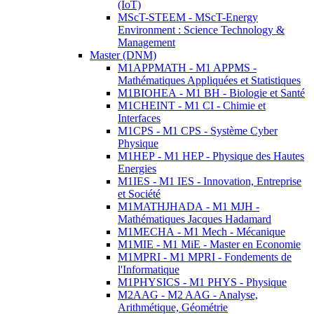
(IoT)
MScT-STEEM - MScT-Energy
Environment : Science Technology &
Management
Master (DNM)
M1APPMATH - M1 APPMS -
Mathématiques Appliquées et Statistiques
M1BIOHEA - M1 BH - Biologie et Santé
M1CHEINT - M1 CI - Chimie et
Interfaces
M1CPS - M1 CPS - Système Cyber
Physique
M1HEP - M1 HEP - Physique des Hautes
Energies
M1IES - M1 IES - Innovation, Entreprise
et Société
M1MATHJHADA - M1 MJH -
Mathématiques Jacques Hadamard
M1MECHA - M1 Mech - Mécanique
M1MIE - M1 MiE - Master en Economie
M1MPRI - M1 MPRI - Fondements de
l'Informatique
M1PHYSICS - M1 PHYS - Physique
M2AAG - M2 AAG - Analyse,
Arithmétique, Géométrie