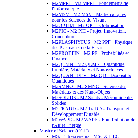
M2MPRI - M2 MPRI - Fondements de
l'Informatique
M2MSV - M2 MSV - Mathématiques
pour les Sciences du Vivant
M2OPTIM - M2 OPT - Optimisation
M2PIC - M2 PIC - Projet, Innovation,
Conception
M2PLASPHYFUS - M2 PPF - Physique
des Plasmas et de la Fusion
M2PROBFIN - M2 PF - Probabilités et
Finance
M2QLMN - M2 QLMN - Quantique,
Lumière, Matériaux et Nanosciences
M2QUANTDEV - M2 QD - Dispositifs
Quantiques
M2SMNO - M2 SMNO - Science des
Matériaux et des Nano-Objets
M2SOLIDS - M2 Solids - Mécanique des
Solides
M2TRADD - M2 TraDD - Transport et
Développement Durable
M2WAPE - M2 WAPE - Eau, Pollution de
l'Air et Energie
Master of Science (CGE)
MSc Entrepreneurs - MSc X-HEC