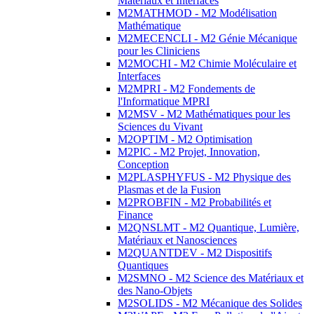
Matériaux et Interfaces
M2MATHMOD - M2 Modélisation
Mathématique
M2MECENCLI - M2 Génie Mécanique
pour les Cliniciens
M2MOCHI - M2 Chimie Moléculaire et
Interfaces
M2MPRI - M2 Fondements de
l'Informatique MPRI
M2MSV - M2 Mathématiques pour les
Sciences du Vivant
M2OPTIM - M2 Optimisation
M2PIC - M2 Projet, Innovation,
Conception
M2PLASPHYFUS - M2 Physique des
Plasmas et de la Fusion
M2PROBFIN - M2 Probabilités et
Finance
M2QNSLMT - M2 Quantique, Lumière,
Matériaux et Nanosciences
M2QUANTDEV - M2 Dispositifs
Quantiques
M2SMNO - M2 Science des Matériaux et
des Nano-Objets
M2SOLIDS - M2 Mécanique des Solides