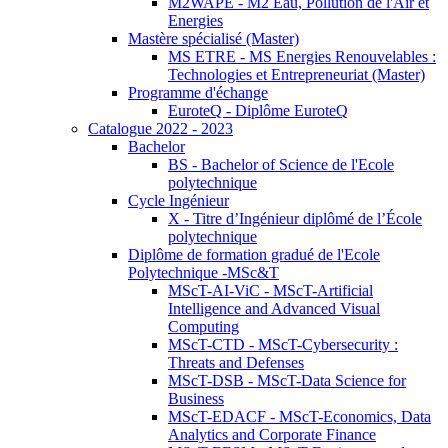
M2WAPE - M2 Eau, Pollution de l'Air et
Energies
Mastère spécialisé (Master)
MS ETRE - MS Energies Renouvelables :
Technologies et Entrepreneuriat (Master)
Programme d'échange
EuroteQ - Diplôme EuroteQ
Catalogue 2022 - 2023
Bachelor
BS - Bachelor of Science de l'Ecole
polytechnique
Cycle Ingénieur
X - Titre d’Ingénieur diplômé de l’École
polytechnique
Diplôme de formation gradué de l'Ecole
Polytechnique -MSc&T
MScT-AI-ViC - MScT-Artificial
Intelligence and Advanced Visual
Computing
MScT-CTD - MScT-Cybersecurity :
Threats and Defenses
MScT-DSB - MScT-Data Science for
Business
MScT-EDACF - MScT-Economics, Data
Analytics and Corporate Finance