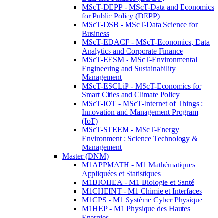
MScT-DEPP - MScT-Data and Economics
for Public Policy (DEPP)
MScT-DSB - MScT-Data Science for
Business
MScT-EDACF - MScT-Economics, Data
Analytics and Corporate Finance
MScT-EESM - MScT-Environmental
Engineering and Sustainability
Management
MScT-ESCLiP - MScT-Economics for
Smart Cities and Climate Policy
MScT-IOT - MScT-Internet of Things :
Innovation and Management Program
(IoT)
MScT-STEEM - MScT-Energy
Environment : Science Technology &
Management
Master (DNM)
M1APPMATH - M1 Mathématiques
Appliquées et Statistiques
M1BIOHEA - M1 Biologie et Santé
M1CHEINT - M1 Chimie et Interfaces
M1CPS - M1 Système Cyber Physique
M1HEP - M1 Physique des Hautes
Energies