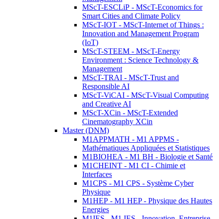
MScT-ESCLiP - MScT-Economics for
Smart Cities and Climate Policy
MScT-IOT - MScT-Internet of Things :
Innovation and Management Program
(IoT)
MScT-STEEM - MScT-Energy
Environment : Science Technology &
Management
MScT-TRAI - MScT-Trust and
Responsible AI
MScT-ViCAI - MScT-Visual Computing
and Creative AI
MScT-XCin - MScT-Extended
Cinematography XCin
Master (DNM)
M1APPMATH - M1 APPMS -
Mathématiques Appliquées et Statistiques
M1BIOHEA - M1 BH - Biologie et Santé
M1CHEINT - M1 CI - Chimie et
Interfaces
M1CPS - M1 CPS - Système Cyber
Physique
M1HEP - M1 HEP - Physique des Hautes
Energies
M1IES - M1 IES - Innovation, Entreprise