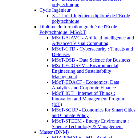
polytechnique
Cycle Ingénieur
X - Titre d’Ingénieur diplômé de l’École
polytechnique
Diplôme de formation gradué de l'Ecole
Polytechnique -MSc&T
MScT-AIAVC - Artificial Intelligence and
Advanced Visual Computing
MScT-CTD - Cybersecurity : Threats and
Defenses
MScT-DSB - Data Science for Business
MScT-ECOSEM - Environmental
Engineering and Sustainability
Management
MScT-EDACF - Economics, Data
Analytics and Corporate Finance
MScT-IOT - Internet of Things :
Innovation and Management Program
(IoT)
MScT-SCUP - Economics for Smart Cities
and Climate Policy
MScT-STEEM - Energy Environment :
Science Technology & Management
Master (DNM)
M1APPMATH - M1 - Applied