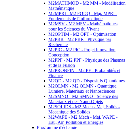
M2MATHMOD - M2 MM - Modélisation
Mathématique
M2MPRI - M2 FODQ - Maj. MPRI -
Fondements de l'Informatique
M2MSV - M2 MSV - Mathématiques
pour les Sciences du Vivant
M2OPTIM - M2 OPT - Optimisation
M2PBR - M2 PBR - Physique par
Recherche
M2PIC - M2 PIC - Projet Innovation
Conception
M2PPF - M2 PPF - Physique des Plasmas
et de la Fusion
M2PROBFIN - M2 PF - Probabilités et
Finance
M2QD - M2 QD - Dispositifs Quantiques
M2QLMN - M2 QLMN - Quantique,
Lumiere, Materiaux et Nanosciences
M2SMNO - M2 SMNO - Science des
Materiaux et des Nano-Objets
M2SOLIDS - M2 Mech - Maj. Solids -
Mecanique des Solides
M2WAPE - M2 Mech - Maj. WAPE -
Eau, Air, Pollution et Energies
Programme d'échange