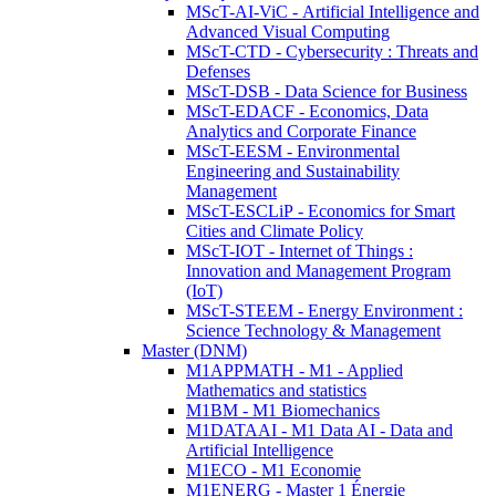
MScT-AI-ViC - Artificial Intelligence and
Advanced Visual Computing
MScT-CTD - Cybersecurity : Threats and
Defenses
MScT-DSB - Data Science for Business
MScT-EDACF - Economics, Data
Analytics and Corporate Finance
MScT-EESM - Environmental
Engineering and Sustainability
Management
MScT-ESCLiP - Economics for Smart
Cities and Climate Policy
MScT-IOT - Internet of Things :
Innovation and Management Program
(IoT)
MScT-STEEM - Energy Environment :
Science Technology & Management
Master (DNM)
M1APPMATH - M1 - Applied
Mathematics and statistics
M1BM - M1 Biomechanics
M1DATAAI - M1 Data AI - Data and
Artificial Intelligence
M1ECO - M1 Economie
M1ENERG - Master 1 Énergie