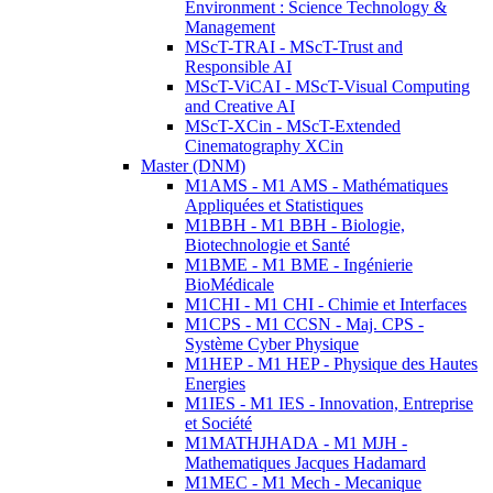
Environment : Science Technology &
Management
MScT-TRAI - MScT-Trust and
Responsible AI
MScT-ViCAI - MScT-Visual Computing
and Creative AI
MScT-XCin - MScT-Extended
Cinematography XCin
Master (DNM)
M1AMS - M1 AMS - Mathématiques
Appliquées et Statistiques
M1BBH - M1 BBH - Biologie,
Biotechnologie et Santé
M1BME - M1 BME - Ingénierie
BioMédicale
M1CHI - M1 CHI - Chimie et Interfaces
M1CPS - M1 CCSN - Maj. CPS -
Système Cyber Physique
M1HEP - M1 HEP - Physique des Hautes
Energies
M1IES - M1 IES - Innovation, Entreprise
et Société
M1MATHJHADA - M1 MJH -
Mathematiques Jacques Hadamard
M1MEC - M1 Mech - Mecanique