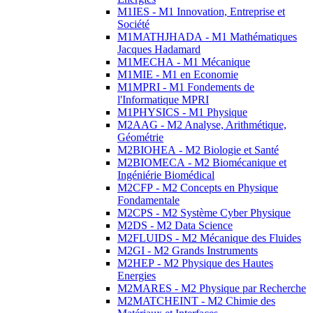
M1IES - M1 Innovation, Entreprise et
Société
M1MATHJHADA - M1 Mathématiques
Jacques Hadamard
M1MECHA - M1 Mécanique
M1MIE - M1 en Economie
M1MPRI - M1 Fondements de
l'Informatique MPRI
M1PHYSICS - M1 Physique
M2AAG - M2 Analyse, Arithmétique,
Géométrie
M2BIOHEA - M2 Biologie et Santé
M2BIOMECA - M2 Biomécanique et
Ingéniérie Biomédical
M2CFP - M2 Concepts en Physique
Fondamentale
M2CPS - M2 Système Cyber Physique
M2DS - M2 Data Science
M2FLUIDS - M2 Mécanique des Fluides
M2GI - M2 Grands Instruments
M2HEP - M2 Physique des Hautes
Energies
M2MARES - M2 Physique par Recherche
M2MATCHEINT - M2 Chimie des