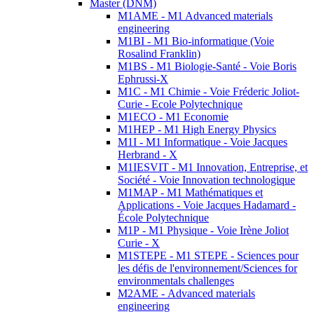
Master (DNM)
M1AME - M1 Advanced materials
engineering
M1BI - M1 Bio-informatique (Voie
Rosalind Franklin)
M1BS - M1 Biologie-Santé - Voie Boris
Ephrussi-X
M1C - M1 Chimie - Voie Fréderic Joliot-
Curie - Ecole Polytechnique
M1ECO - M1 Economie
M1HEP - M1 High Energy Physics
M1I - M1 Informatique - Voie Jacques
Herbrand - X
M1IESVIT - M1 Innovation, Entreprise, et
Société - Voie Innovation technologique
M1MAP - M1 Mathématiques et
Applications - Voie Jacques Hadamard -
École Polytechnique
M1P - M1 Physique - Voie Irène Joliot
Curie - X
M1STEPE - M1 STEPE - Sciences pour
les défis de l'environnement/Sciences for
environmentals challenges
M2AME - Advanced materials
engineering