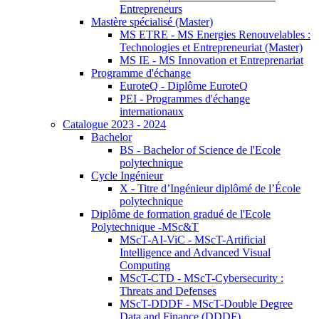
Entrepreneurs
Mastère spécialisé (Master)
MS ETRE - MS Energies Renouvelables :
Technologies et Entrepreneuriat (Master)
MS IE - MS Innovation et Entreprenariat
Programme d'échange
EuroteQ - Diplôme EuroteQ
PEI - Programmes d'échange
internationaux
Catalogue 2023 - 2024
Bachelor
BS - Bachelor of Science de l'Ecole
polytechnique
Cycle Ingénieur
X - Titre d’Ingénieur diplômé de l’École
polytechnique
Diplôme de formation gradué de l'Ecole
Polytechnique -MSc&T
MScT-AI-ViC - MScT-Artificial
Intelligence and Advanced Visual
Computing
MScT-CTD - MScT-Cybersecurity :
Threats and Defenses
MScT-DDDF - MScT-Double Degree
Data and Finance (DDDF)