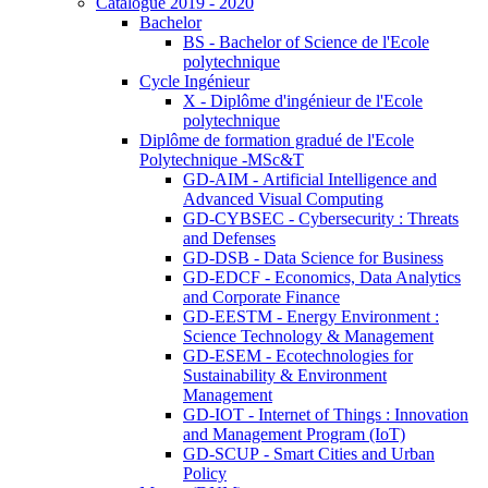
Catalogue 2019 - 2020
Bachelor
BS - Bachelor of Science de l'Ecole
polytechnique
Cycle Ingénieur
X - Diplôme d'ingénieur de l'Ecole
polytechnique
Diplôme de formation gradué de l'Ecole
Polytechnique -MSc&T
GD-AIM - Artificial Intelligence and
Advanced Visual Computing
GD-CYBSEC - Cybersecurity : Threats
and Defenses
GD-DSB - Data Science for Business
GD-EDCF - Economics, Data Analytics
and Corporate Finance
GD-EESTM - Energy Environment :
Science Technology & Management
GD-ESEM - Ecotechnologies for
Sustainability & Environment
Management
GD-IOT - Internet of Things : Innovation
and Management Program (IoT)
GD-SCUP - Smart Cities and Urban
Policy