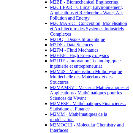
M2BE - Biomechanical Engineering
M2CLEAR - CLimat, Environnement,
Applications et Recherche - Water, Air,
Pollution and Energy
M2CMASIC - Conception, Modélisation
et Architecture des Systèmes Industriels
Complexes
M2DQ - Dispositif quantique
M2DS - Data Sciences
M2FM - Fluid Mechanics
M2HEP - High Energy physics
M2ITIE - Innovation Technologique :
ingénierie et entrepreneuriat
M2M4S - Modélisation Multiphysique
Multiéchelle des Matériaux et des
Structures
M2MAMSV - Master 2 Mathématiques et
Applications - Mathématiques pour les
Sciences du Vivant
M2MFSF - Mathématiques Financières :
Statistique et Finance
M2MM - Mathématiques de la
modélisation
M2MOCHI - Molecular Chemistry and
Interfaces