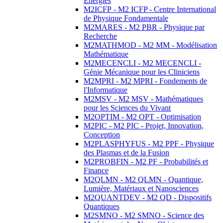
Energies
M2ICFP - M2 ICFP - Centre International
de Physique Fondamentale
M2MARES - M2 PBR - Physique par
Recherche
M2MATHMOD - M2 MM - Modélisation
Mathématique
M2MECENCLI - M2 MECENCLI -
Génie Mécanique pour les Cliniciens
M2MPRI - M2 MPRI - Fondements de
l'Informatique
M2MSV - M2 MSV - Mathématiques
pour les Sciences du Vivant
M2OPTIM - M2 OPT - Optimisation
M2PIC - M2 PIC - Projet, Innovation,
Conception
M2PLASPHYFUS - M2 PPF - Physique
des Plasmas et de la Fusion
M2PROBFIN - M2 PF - Probabilités et
Finance
M2QLMN - M2 QLMN - Quantique,
Lumière, Matériaux et Nanosciences
M2QUANTDEV - M2 QD - Dispositifs
Quantiques
M2SMNO - M2 SMNO - Science des