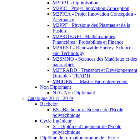
M2OPT - Optimisation
M2PIC - Projet Innovation Conception
M2PICA - Projet Innovation Conception -
Alternance
M2PPF - Physique des Plasmas et de la
Fusion
M2PROBAFI - Mathématiques
Financières : Probabilités et Finance
M2REST - Renewable Energy, Science
and Technology
M2SMNO - Sciences des Matériaux et des
nano-objets
M2TRADD - Transport et Développement
Durable - TRADD
MBIOENT - Master Bio-entrepreneur
Non Diplomant
ND - Non Diplomant
Catalogue 2018 - 2019
Bachelor
BS - Bachelor of Science de l'Ecole
polytechnique
Cycle Ingénieur
X - Diplôme d'ingénieur de l'Ecole
polytechnique
Diplôme de formation gradué de l'Ecole