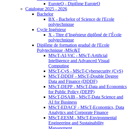
EuroteQ - Diplôme EuroteQ
Catalogue 2025 - 2026
Bachelor
BX - Bachelor of Science de l'Ecole
polytechnique
Cycle Ingénieur
X - Titre d’Ingénieur diplômé de l’École
polytechnique
Diplôme de formation gradué de l'Ecole
Polytechnique -MSc&T
MScT-AI-ViC - MScT-Artificial
Intelligence and Advanced Visual
Computing
MScT-CyS - MScT-Cybersecurity (CyS)
MScT-DDDF - MScT-Double Degree
Data and Finance (DDDF)
MScT-DEPP - MScT-Data and Economics
for Public Policy (DEPP)
MScT-DSAIB - MScT-Data Science and
AI for Business
MScT-EDACF - MScT-Economics, Data
Analytics and Corporate Finance
MScT-EESM - MScT-Environmental
Engineering and Sustainability
Management