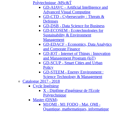
Polytechnique -MSc&T
GD-AIAVC - Artificial Intelligence and
Advanced Visual Computing
GD-CTD - Cybersecurity : Threats &
Defenses
GD-DSB - Data Science for Business
GD-ECOSEM - Ecotechnologies for
Sustainability & Environment
Management
GD-EDACF - Economics, Data Analytics
and Corporate Finance
GD-IOT - Internet of Things : Innovation
and Management Program (IoT)
GD-SCUP - Smart Cities and Urban
Policy
GD-STEEM - Energy Environment :
Science Technology & Management
Catalogue 2017 - 2018
Cycle Ingénieur
X - Diplôme d'ingénieur de l'Ecole
Polytechnique
Master (DNM)
M1QMI - M1 FODQ - Maj. QMI -
Quantique, mathematiques, informatique