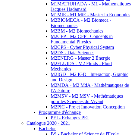
M1MATHJHADA - M1 - Mathematiques
Jacques Hadamard
M1MIE - M1 MiE - Master in Economics
M2BIOMECA - M2 Biomeca -
Biomechanics
M2BM - M2 Biomechanics
M2CFP - M2 CFP - Concepts in
Fundamental Physics
M2CPS - Cyber Physical System
M2DS - Data Sciences
M2ENERG - Master 2 Énergie
M2FLUIDS - M2 Fluids - Fluid
Mechanics
M2IGD - M2 IGD - Interaction, Graphic
and Design
M2MDA - M2 MdA - Mathématiques de
l'Aléatoire
M2MSV - M2 MSV - Mathématiques
pour les Sciences du Vivant
M2PIC - Projet Innovation Conception
Programme d'échange
PEI - Echanges PEI
Catalogue 2020 - 2021
Bachelor
BS - Bachelor of Science de l'Ecole