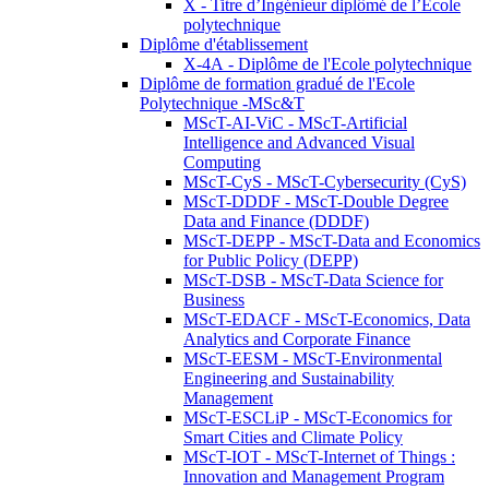
X - Titre d’Ingénieur diplômé de l’École
polytechnique
Diplôme d'établissement
X-4A - Diplôme de l'Ecole polytechnique
Diplôme de formation gradué de l'Ecole
Polytechnique -MSc&T
MScT-AI-ViC - MScT-Artificial
Intelligence and Advanced Visual
Computing
MScT-CyS - MScT-Cybersecurity (CyS)
MScT-DDDF - MScT-Double Degree
Data and Finance (DDDF)
MScT-DEPP - MScT-Data and Economics
for Public Policy (DEPP)
MScT-DSB - MScT-Data Science for
Business
MScT-EDACF - MScT-Economics, Data
Analytics and Corporate Finance
MScT-EESM - MScT-Environmental
Engineering and Sustainability
Management
MScT-ESCLiP - MScT-Economics for
Smart Cities and Climate Policy
MScT-IOT - MScT-Internet of Things :
Innovation and Management Program