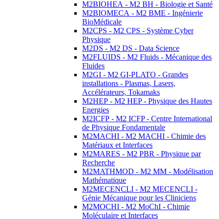
M2BIOHEA - M2 BH - Biologie et Santé
M2BIOMECA - M2 BME - Ingénierie
BioMédicale
M2CPS - M2 CPS - Système Cyber
Physique
M2DS - M2 DS - Data Science
M2FLUIDS - M2 Fluids - Mécanique des
Fluides
M2GI - M2 GI-PLATO - Grandes
installations - Plasmas, Lasers,
Accélérateurs, Tokamaks
M2HEP - M2 HEP - Physique des Hautes
Energies
M2ICFP - M2 ICFP - Centre International
de Physique Fondamentale
M2MACHI - M2 MACHI - Chimie des
Matériaux et Interfaces
M2MARES - M2 PBR - Physique par
Recherche
M2MATHMOD - M2 MM - Modélisation
Mathématique
M2MECENCLI - M2 MECENCLI -
Génie Mécanique pour les Cliniciens
M2MOCHI - M2 MoChI - Chimie
Moléculaire et Interfaces