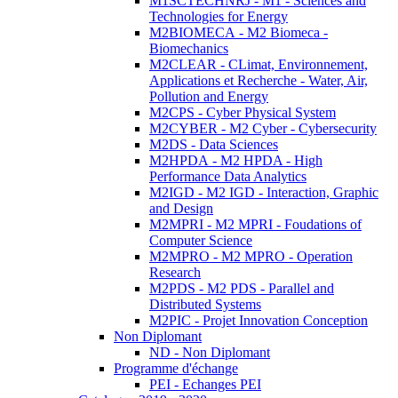
M1SCTECHNRJ - M1 - Sciences and
Technologies for Energy
M2BIOMECA - M2 Biomeca -
Biomechanics
M2CLEAR - CLimat, Environnement,
Applications et Recherche - Water, Air,
Pollution and Energy
M2CPS - Cyber Physical System
M2CYBER - M2 Cyber - Cybersecurity
M2DS - Data Sciences
M2HPDA - M2 HPDA - High
Performance Data Analytics
M2IGD - M2 IGD - Interaction, Graphic
and Design
M2MPRI - M2 MPRI - Foudations of
Computer Science
M2MPRO - M2 MPRO - Operation
Research
M2PDS - M2 PDS - Parallel and
Distributed Systems
M2PIC - Projet Innovation Conception
Non Diplomant
ND - Non Diplomant
Programme d'échange
PEI - Echanges PEI