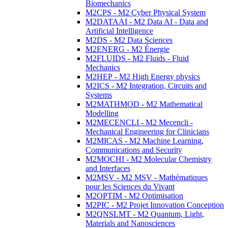
Biomechanics
M2CPS - M2 Cyber Physical System
M2DATAAI - M2 Data AI - Data and
Artificial Intelligence
M2DS - M2 Data Sciences
M2ENERG - M2 Énergie
M2FLUIDS - M2 Fluids - Fluid
Mechanics
M2HEP - M2 High Energy physics
M2ICS - M2 Integration, Circuits and
Systems
M2MATHMOD - M2 Mathematical
Modelling
M2MECENCLI - M2 Mecencli -
Mechanical Engineering for Clinicians
M2MICAS - M2 Machine Learning,
Communications and Security
M2MOCHI - M2 Molecular Chemistry
and Interfaces
M2MSV - M2 MSV - Mathématiques
pour les Sciences du Vivant
M2OPTIM - M2 Optimisation
M2PIC - M2 Projet Innovation Conception
M2QNSLMT - M2 Quantum, Light,
Materials and Nanosciences