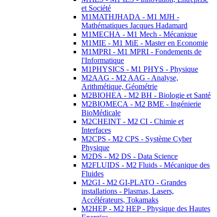
et Société
M1MATHJHADA - M1 MJH -
Mathématiques Jacques Hadamard
M1MECHA - M1 Mech - Mécanique
M1MIE - M1 MiE - Master en Economie
M1MPRI - M1 MPRI - Fondements de
l'Informatique
M1PHYSICS - M1 PHYS - Physique
M2AAG - M2 AAG - Analyse,
Arithmétique, Géométrie
M2BIOHEA - M2 BH - Biologie et Santé
M2BIOMECA - M2 BME - Ingénierie
BioMédicale
M2CHEINT - M2 CI - Chimie et
Interfaces
M2CPS - M2 CPS - Système Cyber
Physique
M2DS - M2 DS - Data Science
M2FLUIDS - M2 Fluids - Mécanique des
Fluides
M2GI - M2 GI-PLATO - Grandes
installations - Plasmas, Lasers,
Accélérateurs, Tokamaks
M2HEP - M2 HEP - Physique des Hautes