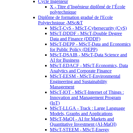
Cycle Ingénieur
X - Titre d’Ingénieur diplômé de l’École
polytechnique
Diplôme de formation gradué de l'Ecole
Polytechnique -MSc&T
MScT-CyS - MScT-Cybersecurity (CyS)
MScT-DDDF - MScT-Double Degree
Data and Finance (DDDF)
MScT-DEPP - MScT-Data and Economics
for Public Policy (DEPP)
MScT-DSAIB - MScT-Data Science and
AI for Business
MScT-EDACF - MScT-Economics, Data
Analytics and Corporate Finance
MScT-EESM - MScT-Environmental
Engineering and Sustainability
Management
MScT-IOT - MScT-Internet of Things :
Innovation and Management Program
(IoT)
MScT-LLGA - Track : Large Language
Models, Graphs and Applications
MScT-MaQI - AI for Markets and
Quantitative Investment (AI-MaQI)
MScT-STEEM - MScT-Energy