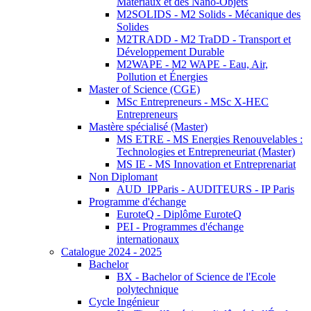
Matériaux et des Nano-Objets
M2SOLIDS - M2 Solids - Mécanique des
Solides
M2TRADD - M2 TraDD - Transport et
Développement Durable
M2WAPE - M2 WAPE - Eau, Air,
Pollution et Énergies
Master of Science (CGE)
MSc Entrepreneurs - MSc X-HEC
Entrepreneurs
Mastère spécialisé (Master)
MS ETRE - MS Energies Renouvelables :
Technologies et Entrepreneuriat (Master)
MS IE - MS Innovation et Entreprenariat
Non Diplomant
AUD_IPParis - AUDITEURS - IP Paris
Programme d'échange
EuroteQ - Diplôme EuroteQ
PEI - Programmes d'échange
internationaux
Catalogue 2024 - 2025
Bachelor
BX - Bachelor of Science de l'Ecole
polytechnique
Cycle Ingénieur