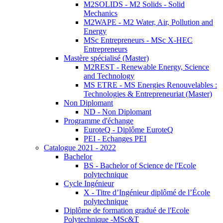
M2SOLIDS - M2 Solids - Solid
Mechanics
M2WAPE - M2 Water, Air, Pollution and
Energy
MSc Entrepreneurs - MSc X-HEC
Entrepreneurs
Mastère spécialisé (Master)
M2REST - Renewable Energy, Science
and Technology
MS ETRE - MS Energies Renouvelables :
Technologies & Entrepreneuriat (Master)
Non Diplomant
ND - Non Diplomant
Programme d'échange
EuroteQ - Diplôme EuroteQ
PEI - Echanges PEI
Catalogue 2021 - 2022
Bachelor
BS - Bachelor of Science de l'Ecole
polytechnique
Cycle Ingénieur
X - Titre d’Ingénieur diplômé de l’École
polytechnique
Diplôme de formation gradué de l'Ecole
Polytechnique -MSc&T