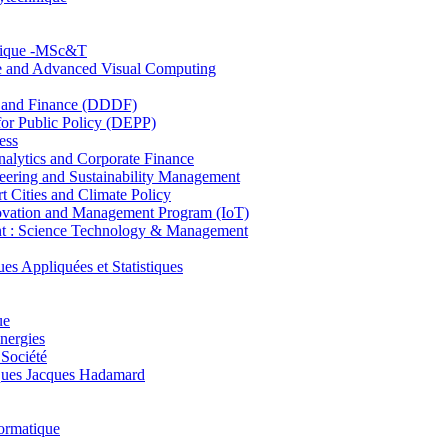
hnique -MSc&T
ce and Advanced Visual Computing
and Finance (DDDF)
r Public Policy (DEPP)
ess
ytics and Corporate Finance
ring and Sustainability Management
Cities and Climate Policy
ovation and Management Program (IoT)
: Science Technology & Management
ppliquées et Statistiques
ue
nergies
 Société
es Jacques Hadamard
ormatique