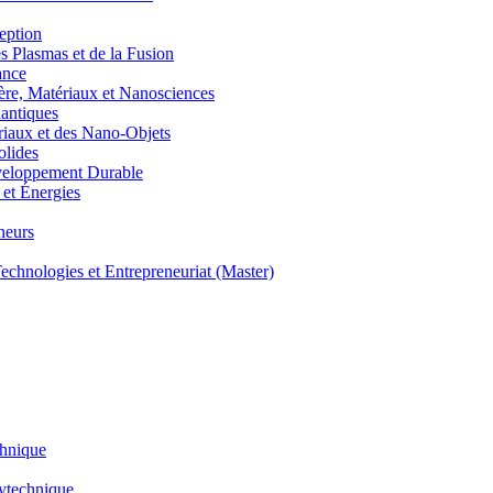
eption
lasmas et de la Fusion
ance
, Matériaux et Nanosciences
ntiques
aux et des Nano-Objets
lides
eloppement Durable
et Énergies
neurs
hnologies et Entrepreneuriat (Master)
chnique
lytechnique