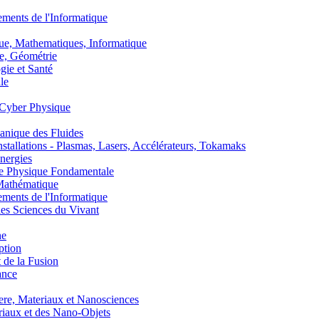
nts de l'Informatique
, Mathematiques, Informatique
, Géométrie
ie et Santé
le
Cyber Physique
nique des Fluides
lations - Plasmas, Lasers, Accélérateurs, Tokamaks
nergies
de Physique Fondamentale
athématique
nts de l'Informatique
s Sciences du Vivant
he
ption
 de la Fusion
ance
, Materiaux et Nanosciences
aux et des Nano-Objets