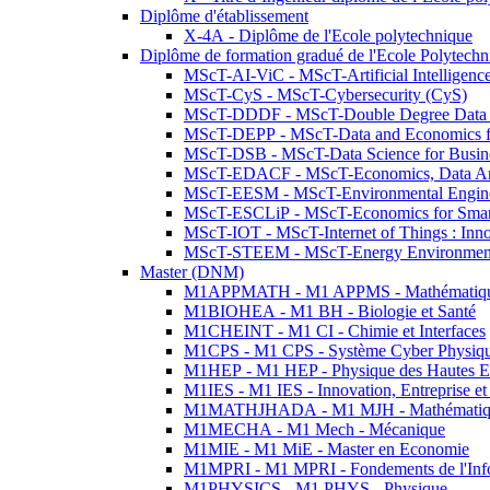
Diplôme d'établissement
X-4A - Diplôme de l'Ecole polytechnique
Diplôme de formation gradué de l'Ecole Polytec
MScT-AI-ViC - MScT-Artificial Intelligen
MScT-CyS - MScT-Cybersecurity (CyS)
MScT-DDDF - MScT-Double Degree Data 
MScT-DEPP - MScT-Data and Economics fo
MScT-DSB - MScT-Data Science for Busin
MScT-EDACF - MScT-Economics, Data Anal
MScT-EESM - MScT-Environmental Enginee
MScT-ESCLiP - MScT-Economics for Smart 
MScT-IOT - MScT-Internet of Things : Inn
MScT-STEEM - MScT-Energy Environment 
Master (DNM)
M1APPMATH - M1 APPMS - Mathématiques A
M1BIOHEA - M1 BH - Biologie et Santé
M1CHEINT - M1 CI - Chimie et Interfaces
M1CPS - M1 CPS - Système Cyber Physiq
M1HEP - M1 HEP - Physique des Hautes E
M1IES - M1 IES - Innovation, Entreprise et
M1MATHJHADA - M1 MJH - Mathématiqu
M1MECHA - M1 Mech - Mécanique
M1MIE - M1 MiE - Master en Economie
M1MPRI - M1 MPRI - Fondements de l'Inf
M1PHYSICS - M1 PHYS - Physique