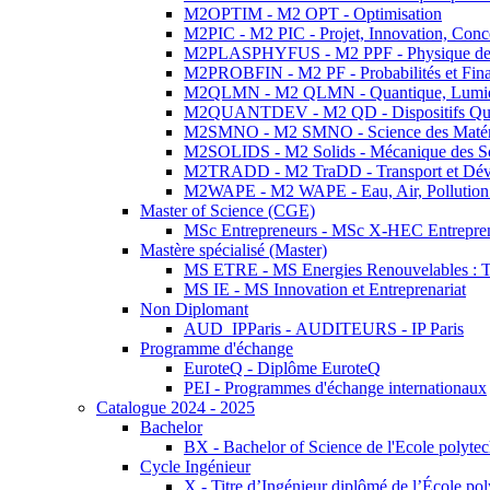
M2OPTIM - M2 OPT - Optimisation
M2PIC - M2 PIC - Projet, Innovation, Conc
M2PLASPHYFUS - M2 PPF - Physique des P
M2PROBFIN - M2 PF - Probabilités et Fin
M2QLMN - M2 QLMN - Quantique, Lumière
M2QUANTDEV - M2 QD - Dispositifs Qua
M2SMNO - M2 SMNO - Science des Matéri
M2SOLIDS - M2 Solids - Mécanique des So
M2TRADD - M2 TraDD - Transport et Dév
M2WAPE - M2 WAPE - Eau, Air, Pollution 
Master of Science (CGE)
MSc Entrepreneurs - MSc X-HEC Entrepre
Mastère spécialisé (Master)
MS ETRE - MS Energies Renouvelables : Tec
MS IE - MS Innovation et Entreprenariat
Non Diplomant
AUD_IPParis - AUDITEURS - IP Paris
Programme d'échange
EuroteQ - Diplôme EuroteQ
PEI - Programmes d'échange internationaux
Catalogue 2024 - 2025
Bachelor
BX - Bachelor of Science de l'Ecole polyte
Cycle Ingénieur
X - Titre d’Ingénieur diplômé de l’École po