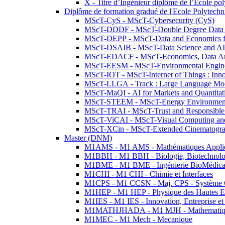
X - Titre d’Ingénieur diplômé de l’École po
Diplôme de formation gradué de l'Ecole Polytec
MScT-CyS - MScT-Cybersecurity (CyS)
MScT-DDDF - MScT-Double Degree Data 
MScT-DEPP - MScT-Data and Economics fo
MScT-DSAIB - MScT-Data Science and AI 
MScT-EDACF - MScT-Economics, Data Anal
MScT-EESM - MScT-Environmental Enginee
MScT-IOT - MScT-Internet of Things : Inn
MScT-LLGA - Track : Large Language Mode
MScT-MaQI - AI for Markets and Quantitat
MScT-STEEM - MScT-Energy Environment 
MScT-TRAI - MScT-Trust and Responsible
MScT-ViCAI - MScT-Visual Computing and
MScT-XCin - MScT-Extended Cinematogr
Master (DNM)
M1AMS - M1 AMS - Mathématiques Appliqué
M1BBH - M1 BBH - Biologie, Biotechnolog
M1BME - M1 BME - Ingénierie BioMédica
M1CHI - M1 CHI - Chimie et Interfaces
M1CPS - M1 CCSN - Maj. CPS - Système 
M1HEP - M1 HEP - Physique des Hautes E
M1IES - M1 IES - Innovation, Entreprise et
M1MATHJHADA - M1 MJH - Mathematiqu
M1MEC - M1 Mech - Mecanique