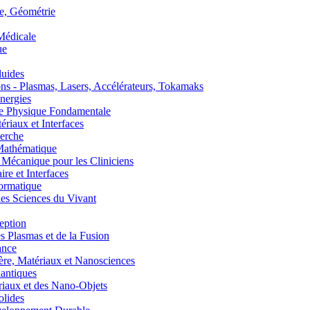
, Géométrie
édicale
ue
uides
s - Plasmas, Lasers, Accélérateurs, Tokamaks
nergies
de Physique Fondamentale
aux et Interfaces
erche
athématique
anique pour les Cliniciens
 et Interfaces
ormatique
s Sciences du Vivant
eption
lasmas et de la Fusion
ance
, Matériaux et Nanosciences
ntiques
aux et des Nano-Objets
lides