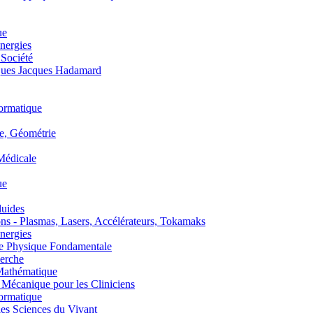
ue
nergies
 Société
es Jacques Hadamard
ormatique
, Géométrie
édicale
ue
uides
s - Plasmas, Lasers, Accélérateurs, Tokamaks
nergies
de Physique Fondamentale
erche
athématique
anique pour les Cliniciens
ormatique
s Sciences du Vivant