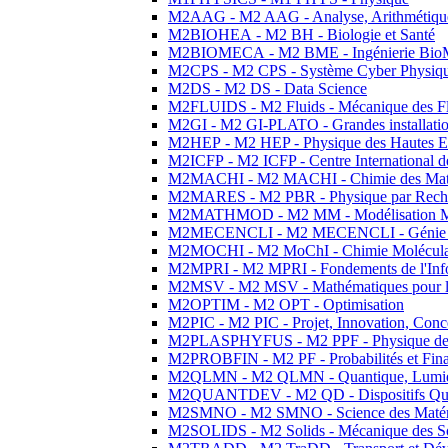
M2AAG - M2 AAG - Analyse, Arithmétique
M2BIOHEA - M2 BH - Biologie et Santé
M2BIOMECA - M2 BME - Ingénierie BioM
M2CPS - M2 CPS - Système Cyber Physiq
M2DS - M2 DS - Data Science
M2FLUIDS - M2 Fluids - Mécanique des Fl
M2GI - M2 GI-PLATO - Grandes installation
M2HEP - M2 HEP - Physique des Hautes E
M2ICFP - M2 ICFP - Centre International 
M2MACHI - M2 MACHI - Chimie des Matéri
M2MARES - M2 PBR - Physique par Rech
M2MATHMOD - M2 MM - Modélisation M
M2MECENCLI - M2 MECENCLI - Génie Méc
M2MOCHI - M2 MoChI - Chimie Moléculaire
M2MPRI - M2 MPRI - Fondements de l'Inf
M2MSV - M2 MSV - Mathématiques pour le
M2OPTIM - M2 OPT - Optimisation
M2PIC - M2 PIC - Projet, Innovation, Conc
M2PLASPHYFUS - M2 PPF - Physique des P
M2PROBFIN - M2 PF - Probabilités et Fin
M2QLMN - M2 QLMN - Quantique, Lumière
M2QUANTDEV - M2 QD - Dispositifs Qua
M2SMNO - M2 SMNO - Science des Matéri
M2SOLIDS - M2 Solids - Mécanique des So