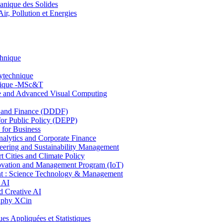
nique des Solides
, Pollution et Energies
chnique
lytechnique
hnique -MSc&T
ce and Advanced Visual Computing
and Finance (DDDF)
r Public Policy (DEPP)
for Business
ytics and Corporate Finance
ring and Sustainability Management
Cities and Climate Policy
ovation and Management Program (IoT)
: Science Technology & Management
 AI
 Creative AI
aphy XCin
ppliquées et Statistiques