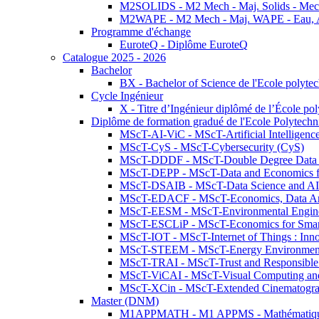
M2SOLIDS - M2 Mech - Maj. Solids - Meca
M2WAPE - M2 Mech - Maj. WAPE - Eau, Air
Programme d'échange
EuroteQ - Diplôme EuroteQ
Catalogue 2025 - 2026
Bachelor
BX - Bachelor of Science de l'Ecole polyte
Cycle Ingénieur
X - Titre d’Ingénieur diplômé de l’École po
Diplôme de formation gradué de l'Ecole Polytec
MScT-AI-ViC - MScT-Artificial Intelligen
MScT-CyS - MScT-Cybersecurity (CyS)
MScT-DDDF - MScT-Double Degree Data 
MScT-DEPP - MScT-Data and Economics fo
MScT-DSAIB - MScT-Data Science and AI 
MScT-EDACF - MScT-Economics, Data Anal
MScT-EESM - MScT-Environmental Enginee
MScT-ESCLiP - MScT-Economics for Smart 
MScT-IOT - MScT-Internet of Things : Inn
MScT-STEEM - MScT-Energy Environment 
MScT-TRAI - MScT-Trust and Responsible
MScT-ViCAI - MScT-Visual Computing and
MScT-XCin - MScT-Extended Cinematogr
Master (DNM)
M1APPMATH - M1 APPMS - Mathématiques A