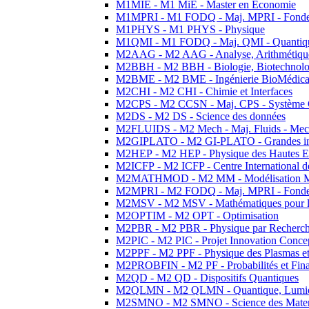
M1MIE - M1 MiE - Master en Economie
M1MPRI - M1 FODQ - Maj. MPRI - Fondeme
M1PHYS - M1 PHYS - Physique
M1QMI - M1 FODQ - Maj. QMI - Quantique
M2AAG - M2 AAG - Analyse, Arithmétique
M2BBH - M2 BBH - Biologie, Biotechnolog
M2BME - M2 BME - Ingénierie BioMédica
M2CHI - M2 CHI - Chimie et Interfaces
M2CPS - M2 CCSN - Maj. CPS - Système 
M2DS - M2 DS - Science des données
M2FLUIDS - M2 Mech - Maj. Fluids - Meca
M2GIPLATO - M2 GI-PLATO - Grandes instal
M2HEP - M2 HEP - Physique des Hautes E
M2ICFP - M2 ICFP - Centre International 
M2MATHMOD - M2 MM - Modélisation M
M2MPRI - M2 FODQ - Maj. MPRI - Fondeme
M2MSV - M2 MSV - Mathématiques pour le
M2OPTIM - M2 OPT - Optimisation
M2PBR - M2 PBR - Physique par Recherc
M2PIC - M2 PIC - Projet Innovation Conce
M2PPF - M2 PPF - Physique des Plasmas et
M2PROBFIN - M2 PF - Probabilités et Fin
M2QD - M2 QD - Dispositifs Quantiques
M2QLMN - M2 QLMN - Quantique, Lumiere
M2SMNO - M2 SMNO - Science des Materi