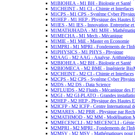
M1BIOHEA - M1 BH - Biologie et Santé
M1CHEINT - M1 CI - Chimie et Interfaces
M1CPS - M1 CPS - Système Cyber Physiq
M1HEP - M1 HEP - Physique des Hautes E
M1IES - M1 IES - Innovation, Entreprise et
M1MATHJHADA - M1 MJH - Mathématiqu
M1MECHA - M1 Mech - Mécanique
M1MIE - M1 MiE - Master en Economie
M1MPRI - M1 MPRI - Fondements de l'Inf
M1PHYSICS - M1 PHYS - Physique
M2AAG - M2 AAG - Analyse, Arithmétique
M2BIOHEA - M2 BH - Biologie et Santé
M2BIOMECA - M2 BME - Ingénierie BioM
M2CHEINT - M2 CI - Chimie et Interfaces
M2CPS - M2 CPS - Système Cyber Physiq
M2DS - M2 DS - Data Science
M2FLUIDS - M2 Fluids - Mécanique des Fl
M2GI - M2 GI-PLATO - Grandes installation
M2HEP - M2 HEP - Physique des Hautes E
M2ICFP - M2 ICFP - Centre International 
M2MARES - M2 PBR - Physique par Rech
M2MATHMOD - M2 MM - Modélisation M
M2MECENCLI - M2 MECENCLI - Génie Méc
M2MPRI - M2 MPRI - Fondements de l'Inf
M2MSV - M2 MSV - Mathématiques pour le