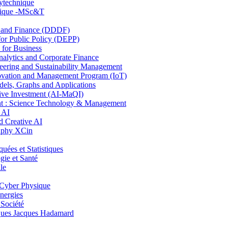
lytechnique
hnique -MSc&T
and Finance (DDDF)
r Public Policy (DEPP)
for Business
ytics and Corporate Finance
ring and Sustainability Management
ovation and Management Program (IoT)
ls, Graphs and Applications
ive Investment (AI-MaQI)
: Science Technology & Management
 AI
 Creative AI
aphy XCin
es et Statistiques
ie et Santé
le
Cyber Physique
nergies
 Société
es Jacques Hadamard