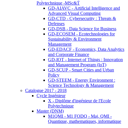
Polytechnique -MSc&T
GD-AIAVC - Artificial Intelligence and
Advanced Visual Computing
GD-CTD - Cybersecurity : Threats &
Defenses
GD-DSB - Data Science for Business
GD-ECOSEM - Ecotechnologies for
Sustainability & Environment
Management
GD-EDACF - Economics, Data Analytics
and Corporate Finance
GD-IOT - Internet of Things : Innovation
and Management Program (IoT)
GD-SCUP - Smart Cities and Urban
Policy
GD-STEEM - Energy Environment :
Science Technology & Management
Catalogue 2017 - 2018
Cycle Ingénieur
X - Diplôme d'ingénieur de l'Ecole
Polytechnique
Master (DNM)
M1QMI - M1 FODQ - Maj. QMI -
Quantique, mathematiques, informatique