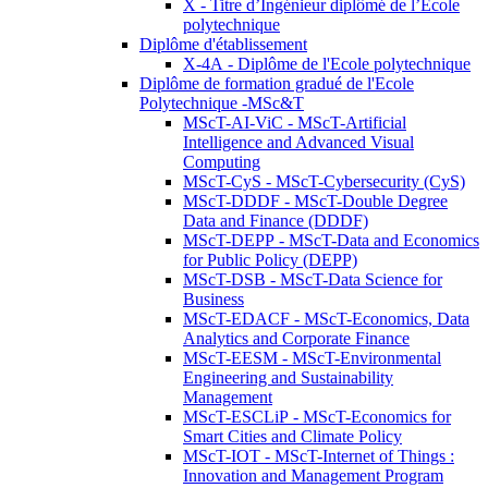
X - Titre d’Ingénieur diplômé de l’École
polytechnique
Diplôme d'établissement
X-4A - Diplôme de l'Ecole polytechnique
Diplôme de formation gradué de l'Ecole
Polytechnique -MSc&T
MScT-AI-ViC - MScT-Artificial
Intelligence and Advanced Visual
Computing
MScT-CyS - MScT-Cybersecurity (CyS)
MScT-DDDF - MScT-Double Degree
Data and Finance (DDDF)
MScT-DEPP - MScT-Data and Economics
for Public Policy (DEPP)
MScT-DSB - MScT-Data Science for
Business
MScT-EDACF - MScT-Economics, Data
Analytics and Corporate Finance
MScT-EESM - MScT-Environmental
Engineering and Sustainability
Management
MScT-ESCLiP - MScT-Economics for
Smart Cities and Climate Policy
MScT-IOT - MScT-Internet of Things :
Innovation and Management Program