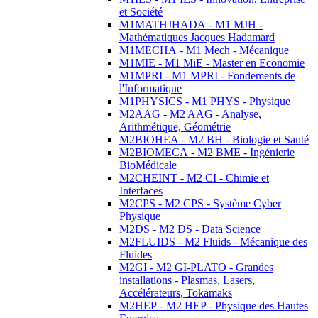
et Société
M1MATHJHADA - M1 MJH -
Mathématiques Jacques Hadamard
M1MECHA - M1 Mech - Mécanique
M1MIE - M1 MiE - Master en Economie
M1MPRI - M1 MPRI - Fondements de
l'Informatique
M1PHYSICS - M1 PHYS - Physique
M2AAG - M2 AAG - Analyse,
Arithmétique, Géométrie
M2BIOHEA - M2 BH - Biologie et Santé
M2BIOMECA - M2 BME - Ingénierie
BioMédicale
M2CHEINT - M2 CI - Chimie et
Interfaces
M2CPS - M2 CPS - Système Cyber
Physique
M2DS - M2 DS - Data Science
M2FLUIDS - M2 Fluids - Mécanique des
Fluides
M2GI - M2 GI-PLATO - Grandes
installations - Plasmas, Lasers,
Accélérateurs, Tokamaks
M2HEP - M2 HEP - Physique des Hautes