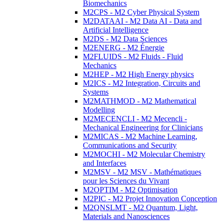
Biomechanics
M2CPS - M2 Cyber Physical System
M2DATAAI - M2 Data AI - Data and
Artificial Intelligence
M2DS - M2 Data Sciences
M2ENERG - M2 Énergie
M2FLUIDS - M2 Fluids - Fluid
Mechanics
M2HEP - M2 High Energy physics
M2ICS - M2 Integration, Circuits and
Systems
M2MATHMOD - M2 Mathematical
Modelling
M2MECENCLI - M2 Mecencli -
Mechanical Engineering for Clinicians
M2MICAS - M2 Machine Learning,
Communications and Security
M2MOCHI - M2 Molecular Chemistry
and Interfaces
M2MSV - M2 MSV - Mathématiques
pour les Sciences du Vivant
M2OPTIM - M2 Optimisation
M2PIC - M2 Projet Innovation Conception
M2QNSLMT - M2 Quantum, Light,
Materials and Nanosciences