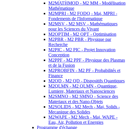
M2MATHMOD - M2 MM - Modélisation
Mathématique
M2MPRI - M2 FODQ - Maj. MPRI -
Fondements de l'Informatique
M2MSV - M2 MSV - Mathématiques
pour les Sciences du Vivant
M2OPTIM - M2 OPT - Optimisation
M2PBR - M2 PBR - Physique par
Recherche
M2PIC - M2 PIC - Projet Innovation
Conception
M2PPF - M2 PPF - Physique des Plasmas
et de la Fusion
M2PROBFIN - M2 PF - Probabilités et
Finance
M2QD - M2 QD - Dispositifs Quantiques
M2QLMN - M2 QLMN - Quantique,
Lumiere, Materiaux et Nanosciences
M2SMNO - M2 SMNO - Science des
Materiaux et des Nano-Objets
M2SOLIDS - M2 Mech - Maj. Solids -
Mecanique des Solides
M2WAPE - M2 Mech - Maj. WAPE -
Eau, Air, Pollution et Energies
Programme d'échange