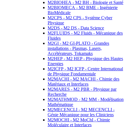
M2BIOHEA - M2 BH - Biologie et Santé
M2BIOMECA - M2 BME - Ingénierie
BioMédicale
M2CPS - M2 CPS - Système Cyber
Physique
M2DS - M2 DS - Data Science
M2FLUIDS - M2 Fluids - Mécanique des
Fluides
M2GI - M2 GI-PLATO - Grandes
installations - Plasmas, Lasers,
Accélérateurs, Tokamaks
M2HEP - M2 HEP - Physique des Hautes
Energies
M2ICFP - M2 ICFP - Centre International
de Physique Fondamentale
M2MACHI - M2 MACHI - Chimie des
Matériaux et Interfaces
M2MARES - M2 PBR - Physique par
Recherche
M2MATHMOD - M2 MM - Modélisation
Mathématique
M2MECENCLI - M2 MECENCLI -
Génie Mécanique pour les Cliniciens
M2MOCHI - M2 MoChI - Chimie
Moléculaire et Interfaces