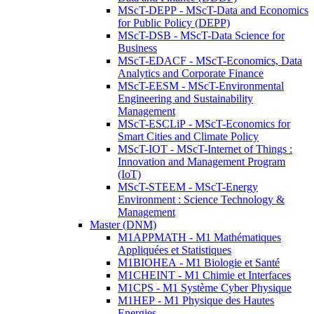
MScT-DEPP - MScT-Data and Economics
for Public Policy (DEPP)
MScT-DSB - MScT-Data Science for
Business
MScT-EDACF - MScT-Economics, Data
Analytics and Corporate Finance
MScT-EESM - MScT-Environmental
Engineering and Sustainability
Management
MScT-ESCLiP - MScT-Economics for
Smart Cities and Climate Policy
MScT-IOT - MScT-Internet of Things :
Innovation and Management Program
(IoT)
MScT-STEEM - MScT-Energy
Environment : Science Technology &
Management
Master (DNM)
M1APPMATH - M1 Mathématiques
Appliquées et Statistiques
M1BIOHEA - M1 Biologie et Santé
M1CHEINT - M1 Chimie et Interfaces
M1CPS - M1 Système Cyber Physique
M1HEP - M1 Physique des Hautes
Energies