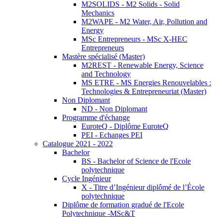
M2SOLIDS - M2 Solids - Solid
Mechanics
M2WAPE - M2 Water, Air, Pollution and
Energy
MSc Entrepreneurs - MSc X-HEC
Entrepreneurs
Mastère spécialisé (Master)
M2REST - Renewable Energy, Science
and Technology
MS ETRE - MS Energies Renouvelables :
Technologies & Entrepreneuriat (Master)
Non Diplomant
ND - Non Diplomant
Programme d'échange
EuroteQ - Diplôme EuroteQ
PEI - Echanges PEI
Catalogue 2021 - 2022
Bachelor
BS - Bachelor of Science de l'Ecole
polytechnique
Cycle Ingénieur
X - Titre d’Ingénieur diplômé de l’École
polytechnique
Diplôme de formation gradué de l'Ecole
Polytechnique -MSc&T