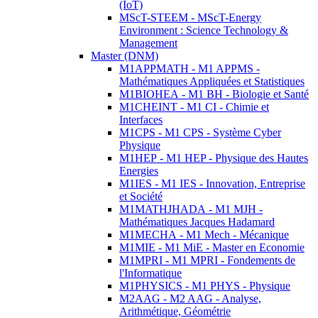
(IoT)
MScT-STEEM - MScT-Energy
Environment : Science Technology &
Management
Master (DNM)
M1APPMATH - M1 APPMS -
Mathématiques Appliquées et Statistiques
M1BIOHEA - M1 BH - Biologie et Santé
M1CHEINT - M1 CI - Chimie et
Interfaces
M1CPS - M1 CPS - Système Cyber
Physique
M1HEP - M1 HEP - Physique des Hautes
Energies
M1IES - M1 IES - Innovation, Entreprise
et Société
M1MATHJHADA - M1 MJH -
Mathématiques Jacques Hadamard
M1MECHA - M1 Mech - Mécanique
M1MIE - M1 MiE - Master en Economie
M1MPRI - M1 MPRI - Fondements de
l'Informatique
M1PHYSICS - M1 PHYS - Physique
M2AAG - M2 AAG - Analyse,
Arithmétique, Géométrie