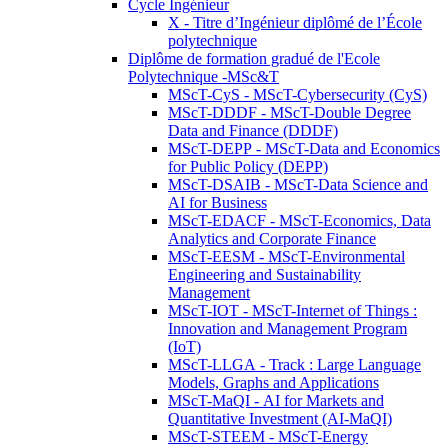
Cycle Ingénieur
X - Titre d’Ingénieur diplômé de l’École
polytechnique
Diplôme de formation gradué de l'Ecole
Polytechnique -MSc&T
MScT-CyS - MScT-Cybersecurity (CyS)
MScT-DDDF - MScT-Double Degree
Data and Finance (DDDF)
MScT-DEPP - MScT-Data and Economics
for Public Policy (DEPP)
MScT-DSAIB - MScT-Data Science and
AI for Business
MScT-EDACF - MScT-Economics, Data
Analytics and Corporate Finance
MScT-EESM - MScT-Environmental
Engineering and Sustainability
Management
MScT-IOT - MScT-Internet of Things :
Innovation and Management Program
(IoT)
MScT-LLGA - Track : Large Language
Models, Graphs and Applications
MScT-MaQI - AI for Markets and
Quantitative Investment (AI-MaQI)
MScT-STEEM - MScT-Energy