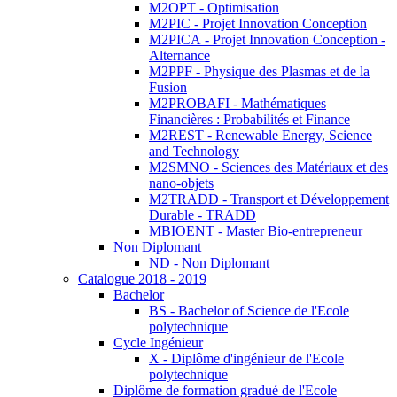
M2OPT - Optimisation
M2PIC - Projet Innovation Conception
M2PICA - Projet Innovation Conception -
Alternance
M2PPF - Physique des Plasmas et de la
Fusion
M2PROBAFI - Mathématiques
Financières : Probabilités et Finance
M2REST - Renewable Energy, Science
and Technology
M2SMNO - Sciences des Matériaux et des
nano-objets
M2TRADD - Transport et Développement
Durable - TRADD
MBIOENT - Master Bio-entrepreneur
Non Diplomant
ND - Non Diplomant
Catalogue 2018 - 2019
Bachelor
BS - Bachelor of Science de l'Ecole
polytechnique
Cycle Ingénieur
X - Diplôme d'ingénieur de l'Ecole
polytechnique
Diplôme de formation gradué de l'Ecole