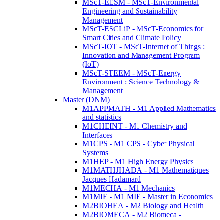
MScT-EESM - MScT-Environmental
Engineering and Sustainability
Management
MScT-ESCLiP - MScT-Economics for
Smart Cities and Climate Policy
MScT-IOT - MScT-Internet of Things :
Innovation and Management Program
(IoT)
MScT-STEEM - MScT-Energy
Environment : Science Technology &
Management
Master (DNM)
M1APPMATH - M1 Applied Mathematics
and statistics
M1CHEINT - M1 Chemistry and
Interfaces
M1CPS - M1 CPS - Cyber Physical
Systems
M1HEP - M1 High Energy Physics
M1MATHJHADA - M1 Mathematiques
Jacques Hadamard
M1MECHA - M1 Mechanics
M1MIE - M1 MIE - Master in Economics
M2BIOHEA - M2 Biology and Health
M2BIOMECA - M2 Biomeca -