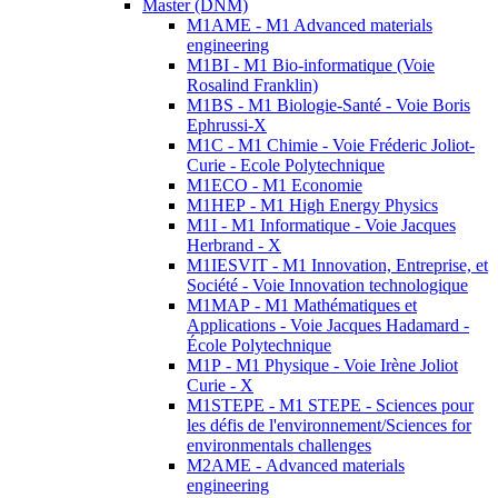
Master (DNM)
M1AME - M1 Advanced materials
engineering
M1BI - M1 Bio-informatique (Voie
Rosalind Franklin)
M1BS - M1 Biologie-Santé - Voie Boris
Ephrussi-X
M1C - M1 Chimie - Voie Fréderic Joliot-
Curie - Ecole Polytechnique
M1ECO - M1 Economie
M1HEP - M1 High Energy Physics
M1I - M1 Informatique - Voie Jacques
Herbrand - X
M1IESVIT - M1 Innovation, Entreprise, et
Société - Voie Innovation technologique
M1MAP - M1 Mathématiques et
Applications - Voie Jacques Hadamard -
École Polytechnique
M1P - M1 Physique - Voie Irène Joliot
Curie - X
M1STEPE - M1 STEPE - Sciences pour
les défis de l'environnement/Sciences for
environmentals challenges
M2AME - Advanced materials
engineering