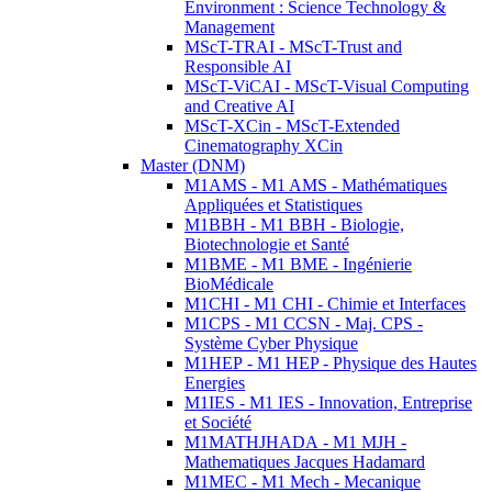
Environment : Science Technology &
Management
MScT-TRAI - MScT-Trust and
Responsible AI
MScT-ViCAI - MScT-Visual Computing
and Creative AI
MScT-XCin - MScT-Extended
Cinematography XCin
Master (DNM)
M1AMS - M1 AMS - Mathématiques
Appliquées et Statistiques
M1BBH - M1 BBH - Biologie,
Biotechnologie et Santé
M1BME - M1 BME - Ingénierie
BioMédicale
M1CHI - M1 CHI - Chimie et Interfaces
M1CPS - M1 CCSN - Maj. CPS -
Système Cyber Physique
M1HEP - M1 HEP - Physique des Hautes
Energies
M1IES - M1 IES - Innovation, Entreprise
et Société
M1MATHJHADA - M1 MJH -
Mathematiques Jacques Hadamard
M1MEC - M1 Mech - Mecanique