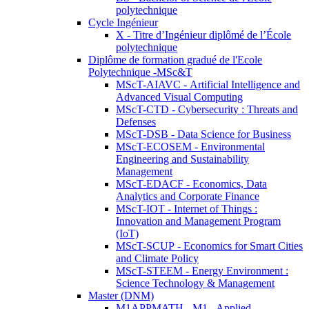
polytechnique
Cycle Ingénieur
X - Titre d’Ingénieur diplômé de l’École
polytechnique
Diplôme de formation gradué de l'Ecole
Polytechnique -MSc&T
MScT-AIAVC - Artificial Intelligence and
Advanced Visual Computing
MScT-CTD - Cybersecurity : Threats and
Defenses
MScT-DSB - Data Science for Business
MScT-ECOSEM - Environmental
Engineering and Sustainability
Management
MScT-EDACF - Economics, Data
Analytics and Corporate Finance
MScT-IOT - Internet of Things :
Innovation and Management Program
(IoT)
MScT-SCUP - Economics for Smart Cities
and Climate Policy
MScT-STEEM - Energy Environment :
Science Technology & Management
Master (DNM)
M1APPMATH - M1 - Applied