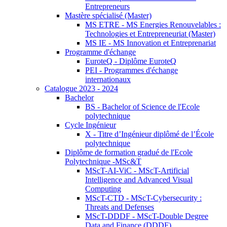
Entrepreneurs
Mastère spécialisé (Master)
MS ETRE - MS Energies Renouvelables :
Technologies et Entrepreneuriat (Master)
MS IE - MS Innovation et Entreprenariat
Programme d'échange
EuroteQ - Diplôme EuroteQ
PEI - Programmes d'échange
internationaux
Catalogue 2023 - 2024
Bachelor
BS - Bachelor of Science de l'Ecole
polytechnique
Cycle Ingénieur
X - Titre d’Ingénieur diplômé de l’École
polytechnique
Diplôme de formation gradué de l'Ecole
Polytechnique -MSc&T
MScT-AI-ViC - MScT-Artificial
Intelligence and Advanced Visual
Computing
MScT-CTD - MScT-Cybersecurity :
Threats and Defenses
MScT-DDDF - MScT-Double Degree
Data and Finance (DDDF)