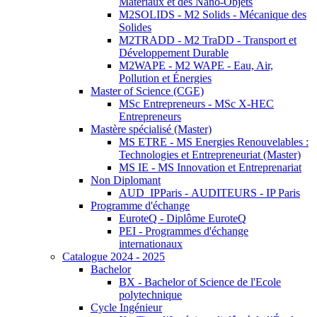
Matériaux et des Nano-Objets
M2SOLIDS - M2 Solids - Mécanique des
Solides
M2TRADD - M2 TraDD - Transport et
Développement Durable
M2WAPE - M2 WAPE - Eau, Air,
Pollution et Énergies
Master of Science (CGE)
MSc Entrepreneurs - MSc X-HEC
Entrepreneurs
Mastère spécialisé (Master)
MS ETRE - MS Energies Renouvelables :
Technologies et Entrepreneuriat (Master)
MS IE - MS Innovation et Entreprenariat
Non Diplomant
AUD_IPParis - AUDITEURS - IP Paris
Programme d'échange
EuroteQ - Diplôme EuroteQ
PEI - Programmes d'échange
internationaux
Catalogue 2024 - 2025
Bachelor
BX - Bachelor of Science de l'Ecole
polytechnique
Cycle Ingénieur