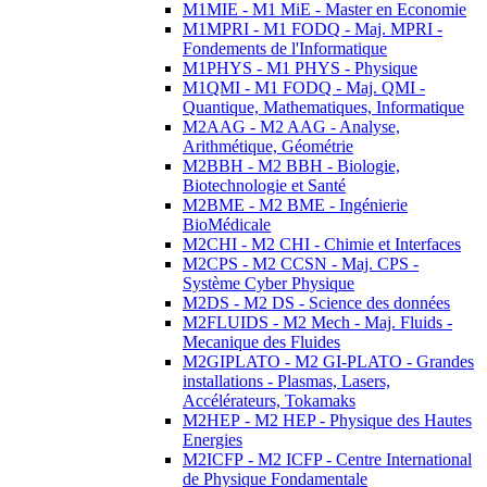
M1MIE - M1 MiE - Master en Economie
M1MPRI - M1 FODQ - Maj. MPRI -
Fondements de l'Informatique
M1PHYS - M1 PHYS - Physique
M1QMI - M1 FODQ - Maj. QMI -
Quantique, Mathematiques, Informatique
M2AAG - M2 AAG - Analyse,
Arithmétique, Géométrie
M2BBH - M2 BBH - Biologie,
Biotechnologie et Santé
M2BME - M2 BME - Ingénierie
BioMédicale
M2CHI - M2 CHI - Chimie et Interfaces
M2CPS - M2 CCSN - Maj. CPS -
Système Cyber Physique
M2DS - M2 DS - Science des données
M2FLUIDS - M2 Mech - Maj. Fluids -
Mecanique des Fluides
M2GIPLATO - M2 GI-PLATO - Grandes
installations - Plasmas, Lasers,
Accélérateurs, Tokamaks
M2HEP - M2 HEP - Physique des Hautes
Energies
M2ICFP - M2 ICFP - Centre International
de Physique Fondamentale