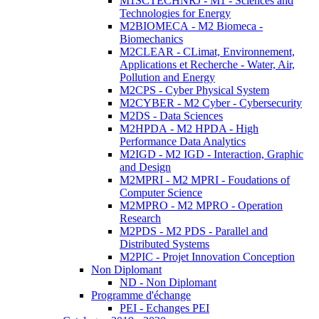
M1SCTECHNRJ - M1 - Sciences and
Technologies for Energy
M2BIOMECA - M2 Biomeca -
Biomechanics
M2CLEAR - CLimat, Environnement,
Applications et Recherche - Water, Air,
Pollution and Energy
M2CPS - Cyber Physical System
M2CYBER - M2 Cyber - Cybersecurity
M2DS - Data Sciences
M2HPDA - M2 HPDA - High
Performance Data Analytics
M2IGD - M2 IGD - Interaction, Graphic
and Design
M2MPRI - M2 MPRI - Foudations of
Computer Science
M2MPRO - M2 MPRO - Operation
Research
M2PDS - M2 PDS - Parallel and
Distributed Systems
M2PIC - Projet Innovation Conception
Non Diplomant
ND - Non Diplomant
Programme d'échange
PEI - Echanges PEI