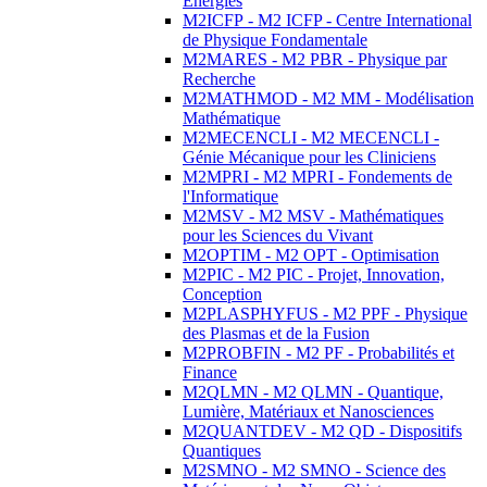
Energies
M2ICFP - M2 ICFP - Centre International
de Physique Fondamentale
M2MARES - M2 PBR - Physique par
Recherche
M2MATHMOD - M2 MM - Modélisation
Mathématique
M2MECENCLI - M2 MECENCLI -
Génie Mécanique pour les Cliniciens
M2MPRI - M2 MPRI - Fondements de
l'Informatique
M2MSV - M2 MSV - Mathématiques
pour les Sciences du Vivant
M2OPTIM - M2 OPT - Optimisation
M2PIC - M2 PIC - Projet, Innovation,
Conception
M2PLASPHYFUS - M2 PPF - Physique
des Plasmas et de la Fusion
M2PROBFIN - M2 PF - Probabilités et
Finance
M2QLMN - M2 QLMN - Quantique,
Lumière, Matériaux et Nanosciences
M2QUANTDEV - M2 QD - Dispositifs
Quantiques
M2SMNO - M2 SMNO - Science des