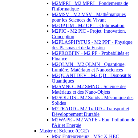
M2MPRI - M2 MPRI - Fondements de
l'Informatique
M2MSV - M2 MSV - Mathématiques
pour les Sciences du Vivant
M2OPTIM - M2 OPT - Optimisation
M2PIC - M2 PIC - Projet, Innovation,
Conception
M2PLASPHYFUS - M2 PPF - Physique
des Plasmas et de la Fusion
M2PROBFIN - M2 PF - Probabilités et
Finance
M2QLMN - M2 QLMN - Quantique,
Lumière, Matériaux et Nanosciences
M2QUANTDEV - M2 QD - Dispositifs
Quantiques
M2SMNO - M2 SMNO - Science des
Matériaux et des Nano-Objets
M2SOLIDS - M2 Solids - Mécanique des
Solides
M2TRADD - M2 TraDD - Transport et
Développement Durable
M2WAPE - M2 WAPE - Eau, Pollution de
l'Air et Energie
Master of Science (CGE)
MSc Entrepreneurs - MSc X-HEC