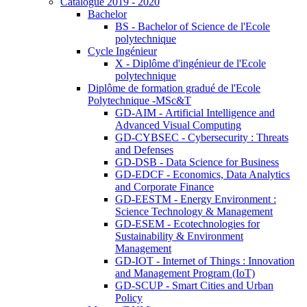
Catalogue 2019 - 2020
Bachelor
BS - Bachelor of Science de l'Ecole
polytechnique
Cycle Ingénieur
X - Diplôme d'ingénieur de l'Ecole
polytechnique
Diplôme de formation gradué de l'Ecole
Polytechnique -MSc&T
GD-AIM - Artificial Intelligence and
Advanced Visual Computing
GD-CYBSEC - Cybersecurity : Threats
and Defenses
GD-DSB - Data Science for Business
GD-EDCF - Economics, Data Analytics
and Corporate Finance
GD-EESTM - Energy Environment :
Science Technology & Management
GD-ESEM - Ecotechnologies for
Sustainability & Environment
Management
GD-IOT - Internet of Things : Innovation
and Management Program (IoT)
GD-SCUP - Smart Cities and Urban
Policy