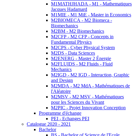
M1MATHJHADA - M1 - Mathematiques
Jacques Hadamard
M1MIE - M1 MiE - Master in Economics
M2BIOMECA - M2 Biomeca -
Biomechanics
M2BM - M2 Biomechanics
M2CFP - M2 CFP - Concepts in
Fundamental Physics
M2CPS - Cyber Physical System
M2DS - Data Sciences
M2ENERG - Master 2 Énergie
M2FLUIDS - M2 Fluids - Fluid
Mechanics
M2IGD - M2 IGD - Interaction, Graphic
and Design
M2MDA - M2 MdA - Mathématiques de
l'Aléatoire
M2MSV - M2 MSV - Mathématiques
pour les Sciences du Vivant
M2PIC - Projet Innovation Conception
Programme d'échange
PEI - Echanges PEI
Catalogue 2020 - 2021
Bachelor
BS - Bachelor of Science de l'Ecole