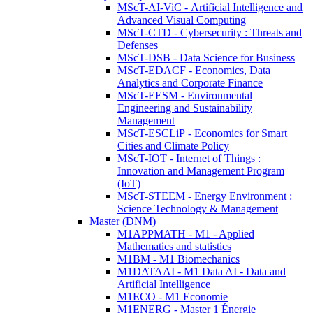
MScT-AI-ViC - Artificial Intelligence and
Advanced Visual Computing
MScT-CTD - Cybersecurity : Threats and
Defenses
MScT-DSB - Data Science for Business
MScT-EDACF - Economics, Data
Analytics and Corporate Finance
MScT-EESM - Environmental
Engineering and Sustainability
Management
MScT-ESCLiP - Economics for Smart
Cities and Climate Policy
MScT-IOT - Internet of Things :
Innovation and Management Program
(IoT)
MScT-STEEM - Energy Environment :
Science Technology & Management
Master (DNM)
M1APPMATH - M1 - Applied
Mathematics and statistics
M1BM - M1 Biomechanics
M1DATAAI - M1 Data AI - Data and
Artificial Intelligence
M1ECO - M1 Economie
M1ENERG - Master 1 Énergie