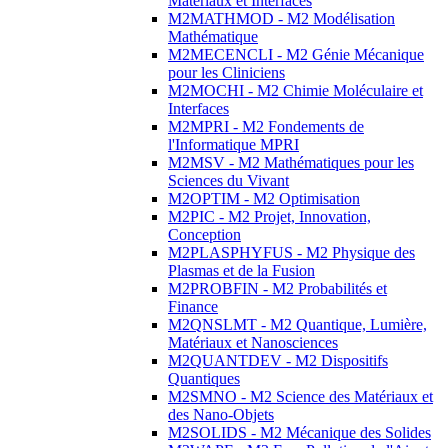
Matériaux et Interfaces
M2MATHMOD - M2 Modélisation
Mathématique
M2MECENCLI - M2 Génie Mécanique
pour les Cliniciens
M2MOCHI - M2 Chimie Moléculaire et
Interfaces
M2MPRI - M2 Fondements de
l'Informatique MPRI
M2MSV - M2 Mathématiques pour les
Sciences du Vivant
M2OPTIM - M2 Optimisation
M2PIC - M2 Projet, Innovation,
Conception
M2PLASPHYFUS - M2 Physique des
Plasmas et de la Fusion
M2PROBFIN - M2 Probabilités et
Finance
M2QNSLMT - M2 Quantique, Lumière,
Matériaux et Nanosciences
M2QUANTDEV - M2 Dispositifs
Quantiques
M2SMNO - M2 Science des Matériaux et
des Nano-Objets
M2SOLIDS - M2 Mécanique des Solides