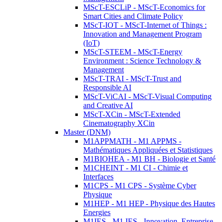
MScT-ESCLiP - MScT-Economics for
Smart Cities and Climate Policy
MScT-IOT - MScT-Internet of Things :
Innovation and Management Program
(IoT)
MScT-STEEM - MScT-Energy
Environment : Science Technology &
Management
MScT-TRAI - MScT-Trust and
Responsible AI
MScT-ViCAI - MScT-Visual Computing
and Creative AI
MScT-XCin - MScT-Extended
Cinematography XCin
Master (DNM)
M1APPMATH - M1 APPMS -
Mathématiques Appliquées et Statistiques
M1BIOHEA - M1 BH - Biologie et Santé
M1CHEINT - M1 CI - Chimie et
Interfaces
M1CPS - M1 CPS - Système Cyber
Physique
M1HEP - M1 HEP - Physique des Hautes
Energies
M1IES - M1 IES - Innovation, Entreprise