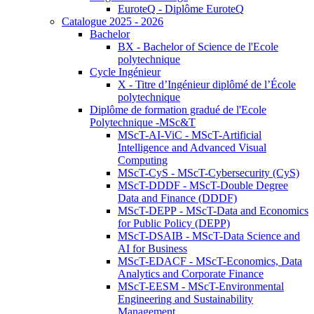
EuroteQ - Diplôme EuroteQ
Catalogue 2025 - 2026
Bachelor
BX - Bachelor of Science de l'Ecole
polytechnique
Cycle Ingénieur
X - Titre d’Ingénieur diplômé de l’École
polytechnique
Diplôme de formation gradué de l'Ecole
Polytechnique -MSc&T
MScT-AI-ViC - MScT-Artificial
Intelligence and Advanced Visual
Computing
MScT-CyS - MScT-Cybersecurity (CyS)
MScT-DDDF - MScT-Double Degree
Data and Finance (DDDF)
MScT-DEPP - MScT-Data and Economics
for Public Policy (DEPP)
MScT-DSAIB - MScT-Data Science and
AI for Business
MScT-EDACF - MScT-Economics, Data
Analytics and Corporate Finance
MScT-EESM - MScT-Environmental
Engineering and Sustainability
Management