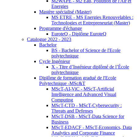
M2WAPE - M2 Eau, Pollution de l'Air et
Energies
Mastère spécialisé (Master)
MS ETRE - MS Energies Renouvelables :
Technologies et Entrepreneuriat (Master)
Programme d'échange
EuroteQ - Diplôme EuroteQ
Catalogue 2022 - 2023
Bachelor
BS - Bachelor of Science de l'Ecole
polytechnique
Cycle Ingénieur
X - Titre d’Ingénieur diplômé de l’École
polytechnique
Diplôme de formation gradué de l'Ecole
Polytechnique -MSc&T
MScT-AI-ViC - MScT-Artificial
Intelligence and Advanced Visual
Computing
MScT-CTD - MScT-Cybersecurity :
Threats and Defenses
MScT-DSB - MScT-Data Science for
Business
MScT-EDACF - MScT-Economics, Data
Analytics and Corporate Finance