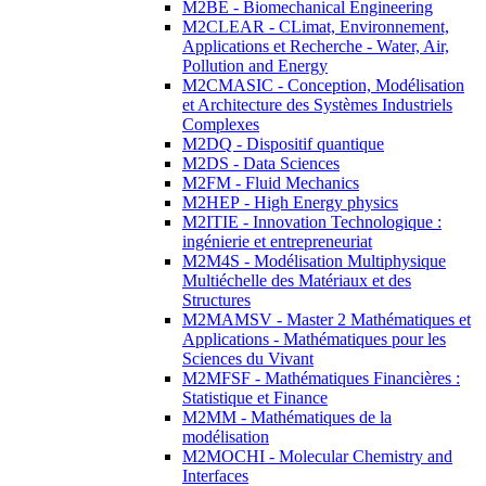
M2BE - Biomechanical Engineering
M2CLEAR - CLimat, Environnement,
Applications et Recherche - Water, Air,
Pollution and Energy
M2CMASIC - Conception, Modélisation
et Architecture des Systèmes Industriels
Complexes
M2DQ - Dispositif quantique
M2DS - Data Sciences
M2FM - Fluid Mechanics
M2HEP - High Energy physics
M2ITIE - Innovation Technologique :
ingénierie et entrepreneuriat
M2M4S - Modélisation Multiphysique
Multiéchelle des Matériaux et des
Structures
M2MAMSV - Master 2 Mathématiques et
Applications - Mathématiques pour les
Sciences du Vivant
M2MFSF - Mathématiques Financières :
Statistique et Finance
M2MM - Mathématiques de la
modélisation
M2MOCHI - Molecular Chemistry and
Interfaces