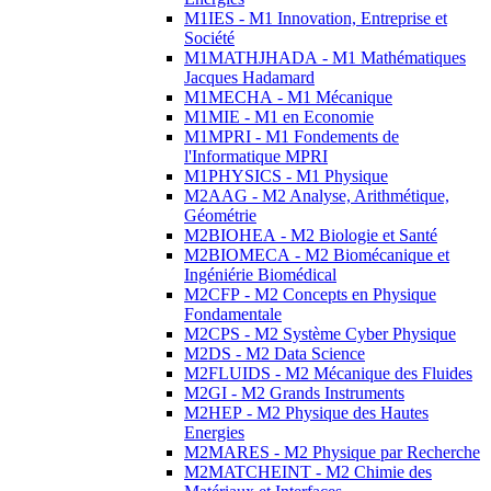
M1IES - M1 Innovation, Entreprise et
Société
M1MATHJHADA - M1 Mathématiques
Jacques Hadamard
M1MECHA - M1 Mécanique
M1MIE - M1 en Economie
M1MPRI - M1 Fondements de
l'Informatique MPRI
M1PHYSICS - M1 Physique
M2AAG - M2 Analyse, Arithmétique,
Géométrie
M2BIOHEA - M2 Biologie et Santé
M2BIOMECA - M2 Biomécanique et
Ingéniérie Biomédical
M2CFP - M2 Concepts en Physique
Fondamentale
M2CPS - M2 Système Cyber Physique
M2DS - M2 Data Science
M2FLUIDS - M2 Mécanique des Fluides
M2GI - M2 Grands Instruments
M2HEP - M2 Physique des Hautes
Energies
M2MARES - M2 Physique par Recherche
M2MATCHEINT - M2 Chimie des