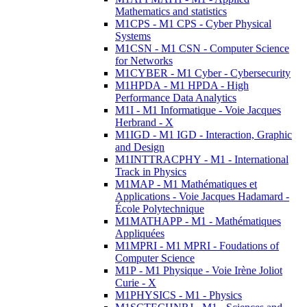
Mathematics and statistics
M1CPS - M1 CPS - Cyber Physical
Systems
M1CSN - M1 CSN - Computer Science
for Networks
M1CYBER - M1 Cyber - Cybersecurity
M1HPDA - M1 HPDA - High
Performance Data Analytics
M1I - M1 Informatique - Voie Jacques
Herbrand - X
M1IGD - M1 IGD - Interaction, Graphic
and Design
M1INTTRACPHY - M1 - International
Track in Physics
M1MAP - M1 Mathématiques et
Applications - Voie Jacques Hadamard -
École Polytechnique
M1MATHAPP - M1 - Mathématiques
Appliquées
M1MPRI - M1 MPRI - Foudations of
Computer Science
M1P - M1 Physique - Voie Irène Joliot
Curie - X
M1PHYSICS - M1 - Physics