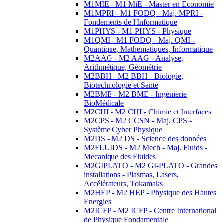
M1MIE - M1 MiE - Master en Economie
M1MPRI - M1 FODQ - Maj. MPRI -
Fondements de l'Informatique
M1PHYS - M1 PHYS - Physique
M1QMI - M1 FODQ - Maj. QMI -
Quantique, Mathematiques, Informatique
M2AAG - M2 AAG - Analyse,
Arithmétique, Géométrie
M2BBH - M2 BBH - Biologie,
Biotechnologie et Santé
M2BME - M2 BME - Ingénierie
BioMédicale
M2CHI - M2 CHI - Chimie et Interfaces
M2CPS - M2 CCSN - Maj. CPS -
Système Cyber Physique
M2DS - M2 DS - Science des données
M2FLUIDS - M2 Mech - Maj. Fluids -
Mecanique des Fluides
M2GIPLATO - M2 GI-PLATO - Grandes
installations - Plasmas, Lasers,
Accélérateurs, Tokamaks
M2HEP - M2 HEP - Physique des Hautes
Energies
M2ICFP - M2 ICFP - Centre International
de Physique Fondamentale