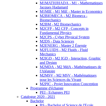
M1MATHJHADA - M1 - Mathematiques
Jacques Hadamard
M1MIE - M1 MiE - Master in Economics
M2BIOMECA - M2 Biomeca -
Biomechanics
M2BM - M2 Biomechanics
M2CFP - M2 CFP - Concepts in
Fundamental Physics
M2CPS - Cyber Physical System
M2DS - Data Sciences
M2ENERG - Master 2 Énergie
M2FLUIDS - M2 Fluids - Fluid
Mechanics
M2IGD - M2 IGD - Interaction, Graphic
and Design
M2MDA - M2 MdA - Mathématiques de
l'Aléatoire
M2MSV - M2 MSV - Mathématiques
pour les Sciences du Vivant
M2PIC - Projet Innovation Conception
Programme d'échange
PEI - Echanges PEI
Catalogue 2020 - 2021
Bachelor
BS - Bachelor of Science de l'Ecole