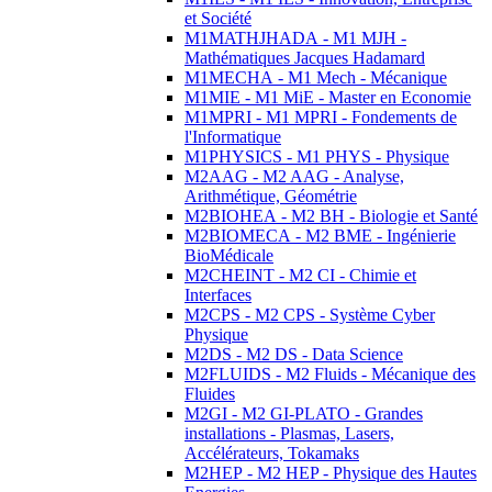
et Société
M1MATHJHADA - M1 MJH -
Mathématiques Jacques Hadamard
M1MECHA - M1 Mech - Mécanique
M1MIE - M1 MiE - Master en Economie
M1MPRI - M1 MPRI - Fondements de
l'Informatique
M1PHYSICS - M1 PHYS - Physique
M2AAG - M2 AAG - Analyse,
Arithmétique, Géométrie
M2BIOHEA - M2 BH - Biologie et Santé
M2BIOMECA - M2 BME - Ingénierie
BioMédicale
M2CHEINT - M2 CI - Chimie et
Interfaces
M2CPS - M2 CPS - Système Cyber
Physique
M2DS - M2 DS - Data Science
M2FLUIDS - M2 Fluids - Mécanique des
Fluides
M2GI - M2 GI-PLATO - Grandes
installations - Plasmas, Lasers,
Accélérateurs, Tokamaks
M2HEP - M2 HEP - Physique des Hautes