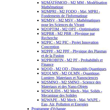
M2MATHMOD - M2 MM - Modélisation
Mathématique
M2MPRI - M2 FODQ - Maj. MPRI -
Fondements de l'Informatique
M2MSV - M2 MSV - Mathématiques
pour les Sciences du Vivant
M2OPTIM - M2 OPT - Optimisation
M2PBR - M2 PBR - Physique par
Recherche
M2PIC - M2 PIC - Projet Innovation
Conception
M2PPF - M2 PPF - Physique des Plasmas
et de la Fusion
M2PROBFIN - M2 PF - Probabilités et
Finance
M2QD - M2 QD - Dispositifs Quantiques
M2QLMN - M2 QLMN - Quantique,
Lumiere, Materiaux et Nanosciences
M2SMNO - M2 SMNO - Science des
Materiaux et des Nano-Objets
M2SOLIDS - M2 Mech - Maj. Solids -
Mecanique des Solides
M2WAPE - M2 Mech - Maj. WAPE -
Eau, Air, Pollution et Energies
Programme d'échange