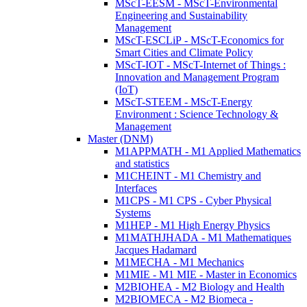
MScT-EESM - MScT-Environmental
Engineering and Sustainability
Management
MScT-ESCLiP - MScT-Economics for
Smart Cities and Climate Policy
MScT-IOT - MScT-Internet of Things :
Innovation and Management Program
(IoT)
MScT-STEEM - MScT-Energy
Environment : Science Technology &
Management
Master (DNM)
M1APPMATH - M1 Applied Mathematics
and statistics
M1CHEINT - M1 Chemistry and
Interfaces
M1CPS - M1 CPS - Cyber Physical
Systems
M1HEP - M1 High Energy Physics
M1MATHJHADA - M1 Mathematiques
Jacques Hadamard
M1MECHA - M1 Mechanics
M1MIE - M1 MIE - Master in Economics
M2BIOHEA - M2 Biology and Health
M2BIOMECA - M2 Biomeca -