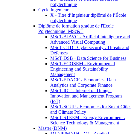
polytechnique
Cycle Ingénieur
X - Titre d’Ingénieur diplômé de l’École
polytechnique
Diplôme de formation gradué de l'Ecole
Polytechnique -MSc&T
MScT-AIAVC - Artificial Intelligence and
Advanced Visual Computing
MScT-CTD - Cybersecurity : Threats and
Defenses
MScT-DSB - Data Science for Business
MScT-ECOSEM - Environmental
Engineering and Sustainability
Management
MScT-EDACF - Economics, Data
Analytics and Corporate Finance
MScT-IOT - Internet of Things :
Innovation and Management Program
(IoT)
MScT-SCUP - Economics for Smart Cities
and Climate Policy
MScT-STEEM - Energy Environment :
Science Technology & Management
Master (DNM)
M1APPMATH - M1 - Applied