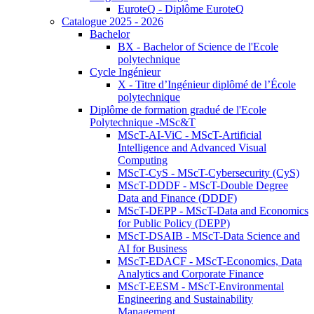
EuroteQ - Diplôme EuroteQ
Catalogue 2025 - 2026
Bachelor
BX - Bachelor of Science de l'Ecole
polytechnique
Cycle Ingénieur
X - Titre d’Ingénieur diplômé de l’École
polytechnique
Diplôme de formation gradué de l'Ecole
Polytechnique -MSc&T
MScT-AI-ViC - MScT-Artificial
Intelligence and Advanced Visual
Computing
MScT-CyS - MScT-Cybersecurity (CyS)
MScT-DDDF - MScT-Double Degree
Data and Finance (DDDF)
MScT-DEPP - MScT-Data and Economics
for Public Policy (DEPP)
MScT-DSAIB - MScT-Data Science and
AI for Business
MScT-EDACF - MScT-Economics, Data
Analytics and Corporate Finance
MScT-EESM - MScT-Environmental
Engineering and Sustainability
Management