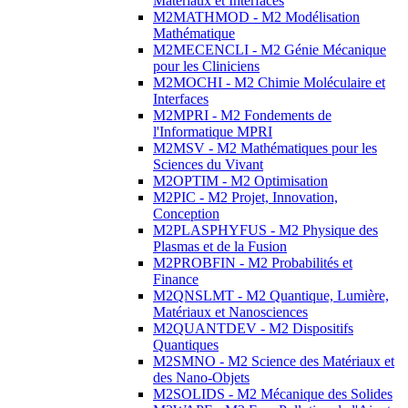
Matériaux et Interfaces
M2MATHMOD - M2 Modélisation
Mathématique
M2MECENCLI - M2 Génie Mécanique
pour les Cliniciens
M2MOCHI - M2 Chimie Moléculaire et
Interfaces
M2MPRI - M2 Fondements de
l'Informatique MPRI
M2MSV - M2 Mathématiques pour les
Sciences du Vivant
M2OPTIM - M2 Optimisation
M2PIC - M2 Projet, Innovation,
Conception
M2PLASPHYFUS - M2 Physique des
Plasmas et de la Fusion
M2PROBFIN - M2 Probabilités et
Finance
M2QNSLMT - M2 Quantique, Lumière,
Matériaux et Nanosciences
M2QUANTDEV - M2 Dispositifs
Quantiques
M2SMNO - M2 Science des Matériaux et
des Nano-Objets
M2SOLIDS - M2 Mécanique des Solides