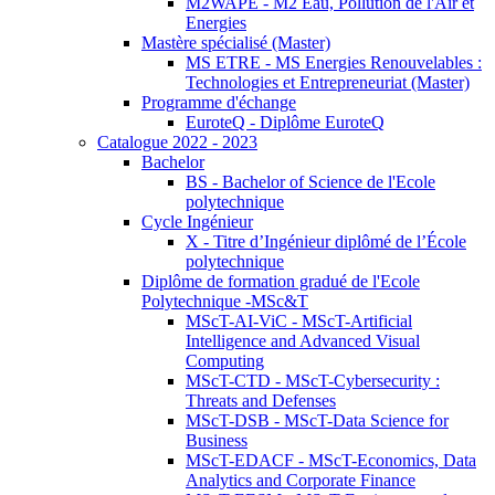
M2WAPE - M2 Eau, Pollution de l'Air et
Energies
Mastère spécialisé (Master)
MS ETRE - MS Energies Renouvelables :
Technologies et Entrepreneuriat (Master)
Programme d'échange
EuroteQ - Diplôme EuroteQ
Catalogue 2022 - 2023
Bachelor
BS - Bachelor of Science de l'Ecole
polytechnique
Cycle Ingénieur
X - Titre d’Ingénieur diplômé de l’École
polytechnique
Diplôme de formation gradué de l'Ecole
Polytechnique -MSc&T
MScT-AI-ViC - MScT-Artificial
Intelligence and Advanced Visual
Computing
MScT-CTD - MScT-Cybersecurity :
Threats and Defenses
MScT-DSB - MScT-Data Science for
Business
MScT-EDACF - MScT-Economics, Data
Analytics and Corporate Finance