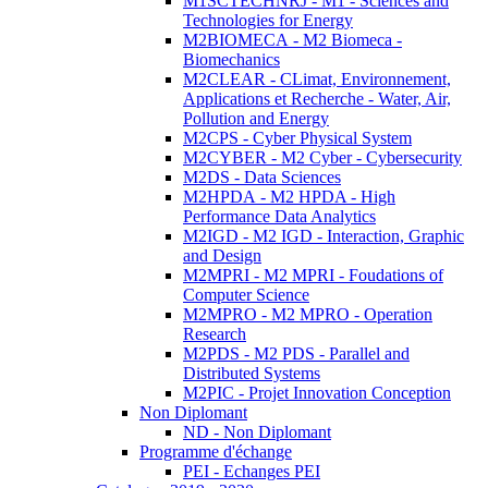
M1SCTECHNRJ - M1 - Sciences and
Technologies for Energy
M2BIOMECA - M2 Biomeca -
Biomechanics
M2CLEAR - CLimat, Environnement,
Applications et Recherche - Water, Air,
Pollution and Energy
M2CPS - Cyber Physical System
M2CYBER - M2 Cyber - Cybersecurity
M2DS - Data Sciences
M2HPDA - M2 HPDA - High
Performance Data Analytics
M2IGD - M2 IGD - Interaction, Graphic
and Design
M2MPRI - M2 MPRI - Foudations of
Computer Science
M2MPRO - M2 MPRO - Operation
Research
M2PDS - M2 PDS - Parallel and
Distributed Systems
M2PIC - Projet Innovation Conception
Non Diplomant
ND - Non Diplomant
Programme d'échange
PEI - Echanges PEI