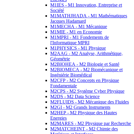
M1IES - M1 Innovation, Entreprise et
Société
M1MATHJHADA - M1 Mathématiques
Jacques Hadamard
M1MECHA - M1 Mécanique
M1MIE - M1 en Economie
M1MPRI - M1 Fondements de
l'Informatique MPRI
M1PHYSICS - M1 Physique
M2AAG - M2 Analyse, Arithmétique,
Géométrie
M2BIOHEA - M2 Biologie et Santé
M2BIOMECA - M2 Biomécanique et
Ingéniérie Biomédical
M2CFP - M2 Concepts en Physique
Fondamentale
M2CPS - M2 Système Cyber Physique
M2DS - M2 Data Science
M2FLUIDS - M2 Mécanique des Fluides
M2GI - M2 Grands Instruments
M2HEP - M2 Physique des Hautes
Energies
M2MARES - M2 Physique par Recherche
M2MATCHEINT - M2 Chimie des