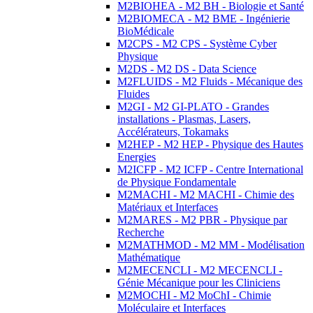
M2BIOHEA - M2 BH - Biologie et Santé
M2BIOMECA - M2 BME - Ingénierie
BioMédicale
M2CPS - M2 CPS - Système Cyber
Physique
M2DS - M2 DS - Data Science
M2FLUIDS - M2 Fluids - Mécanique des
Fluides
M2GI - M2 GI-PLATO - Grandes
installations - Plasmas, Lasers,
Accélérateurs, Tokamaks
M2HEP - M2 HEP - Physique des Hautes
Energies
M2ICFP - M2 ICFP - Centre International
de Physique Fondamentale
M2MACHI - M2 MACHI - Chimie des
Matériaux et Interfaces
M2MARES - M2 PBR - Physique par
Recherche
M2MATHMOD - M2 MM - Modélisation
Mathématique
M2MECENCLI - M2 MECENCLI -
Génie Mécanique pour les Cliniciens
M2MOCHI - M2 MoChI - Chimie
Moléculaire et Interfaces