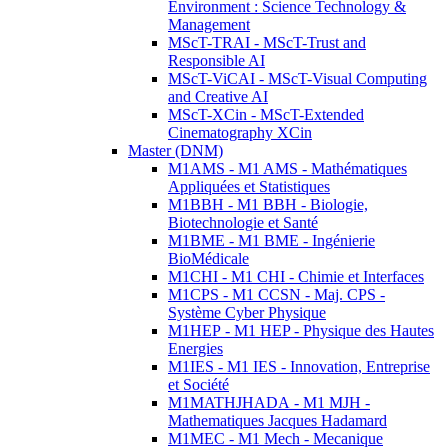
Environment : Science Technology &
Management
MScT-TRAI - MScT-Trust and
Responsible AI
MScT-ViCAI - MScT-Visual Computing
and Creative AI
MScT-XCin - MScT-Extended
Cinematography XCin
Master (DNM)
M1AMS - M1 AMS - Mathématiques
Appliquées et Statistiques
M1BBH - M1 BBH - Biologie,
Biotechnologie et Santé
M1BME - M1 BME - Ingénierie
BioMédicale
M1CHI - M1 CHI - Chimie et Interfaces
M1CPS - M1 CCSN - Maj. CPS -
Système Cyber Physique
M1HEP - M1 HEP - Physique des Hautes
Energies
M1IES - M1 IES - Innovation, Entreprise
et Société
M1MATHJHADA - M1 MJH -
Mathematiques Jacques Hadamard
M1MEC - M1 Mech - Mecanique