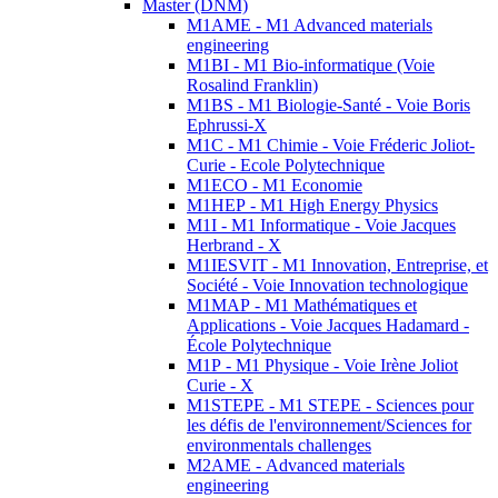
Master (DNM)
M1AME - M1 Advanced materials
engineering
M1BI - M1 Bio-informatique (Voie
Rosalind Franklin)
M1BS - M1 Biologie-Santé - Voie Boris
Ephrussi-X
M1C - M1 Chimie - Voie Fréderic Joliot-
Curie - Ecole Polytechnique
M1ECO - M1 Economie
M1HEP - M1 High Energy Physics
M1I - M1 Informatique - Voie Jacques
Herbrand - X
M1IESVIT - M1 Innovation, Entreprise, et
Société - Voie Innovation technologique
M1MAP - M1 Mathématiques et
Applications - Voie Jacques Hadamard -
École Polytechnique
M1P - M1 Physique - Voie Irène Joliot
Curie - X
M1STEPE - M1 STEPE - Sciences pour
les défis de l'environnement/Sciences for
environmentals challenges
M2AME - Advanced materials
engineering