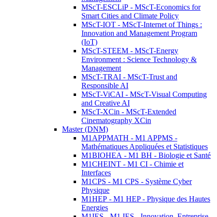
MScT-ESCLiP - MScT-Economics for
Smart Cities and Climate Policy
MScT-IOT - MScT-Internet of Things :
Innovation and Management Program
(IoT)
MScT-STEEM - MScT-Energy
Environment : Science Technology &
Management
MScT-TRAI - MScT-Trust and
Responsible AI
MScT-ViCAI - MScT-Visual Computing
and Creative AI
MScT-XCin - MScT-Extended
Cinematography XCin
Master (DNM)
M1APPMATH - M1 APPMS -
Mathématiques Appliquées et Statistiques
M1BIOHEA - M1 BH - Biologie et Santé
M1CHEINT - M1 CI - Chimie et
Interfaces
M1CPS - M1 CPS - Système Cyber
Physique
M1HEP - M1 HEP - Physique des Hautes
Energies
M1IES - M1 IES - Innovation, Entreprise