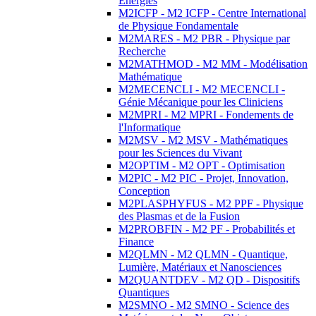
Energies
M2ICFP - M2 ICFP - Centre International
de Physique Fondamentale
M2MARES - M2 PBR - Physique par
Recherche
M2MATHMOD - M2 MM - Modélisation
Mathématique
M2MECENCLI - M2 MECENCLI -
Génie Mécanique pour les Cliniciens
M2MPRI - M2 MPRI - Fondements de
l'Informatique
M2MSV - M2 MSV - Mathématiques
pour les Sciences du Vivant
M2OPTIM - M2 OPT - Optimisation
M2PIC - M2 PIC - Projet, Innovation,
Conception
M2PLASPHYFUS - M2 PPF - Physique
des Plasmas et de la Fusion
M2PROBFIN - M2 PF - Probabilités et
Finance
M2QLMN - M2 QLMN - Quantique,
Lumière, Matériaux et Nanosciences
M2QUANTDEV - M2 QD - Dispositifs
Quantiques
M2SMNO - M2 SMNO - Science des