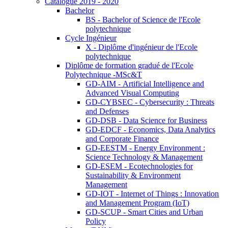
Catalogue 2019 - 2020
Bachelor
BS - Bachelor of Science de l'Ecole
polytechnique
Cycle Ingénieur
X - Diplôme d'ingénieur de l'Ecole
polytechnique
Diplôme de formation gradué de l'Ecole
Polytechnique -MSc&T
GD-AIM - Artificial Intelligence and
Advanced Visual Computing
GD-CYBSEC - Cybersecurity : Threats
and Defenses
GD-DSB - Data Science for Business
GD-EDCF - Economics, Data Analytics
and Corporate Finance
GD-EESTM - Energy Environment :
Science Technology & Management
GD-ESEM - Ecotechnologies for
Sustainability & Environment
Management
GD-IOT - Internet of Things : Innovation
and Management Program (IoT)
GD-SCUP - Smart Cities and Urban
Policy