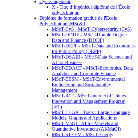
Cycle Ingénieur
X - Titre d’Ingénieur diplômé de l’École
polytechnique
Diplôme de formation gradué de l'Ecole
Polytechnique -MSc&T
MScT-CyS - MScT-Cybersecurity (CyS)
MScT-DDDF - MScT-Double Degree
Data and Finance (DDDF)
MScT-DEPP - MScT-Data and Economics
for Public Policy (DEPP)
MScT-DSAIB - MScT-Data Science and
AI for Business
MScT-EDACF - MScT-Economics, Data
Analytics and Corporate Finance
MScT-EESM - MScT-Environmental
Engineering and Sustainability
Management
MScT-IOT - MScT-Internet of Things :
Innovation and Management Program
(IoT)
MScT-LLGA - Track : Large Language
Models, Graphs and Applications
MScT-MaQI - AI for Markets and
Quantitative Investment (AI-MaQI)
MScT-STEEM - MScT-Energy