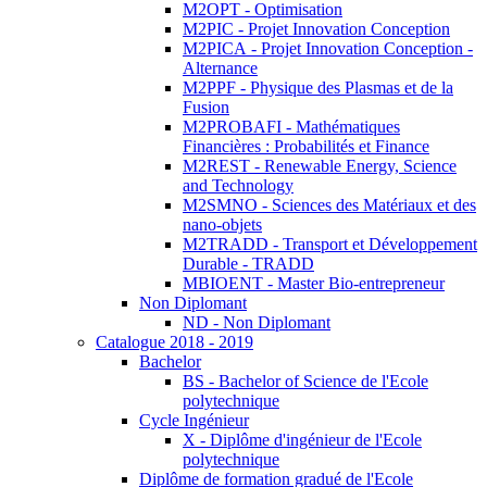
M2OPT - Optimisation
M2PIC - Projet Innovation Conception
M2PICA - Projet Innovation Conception -
Alternance
M2PPF - Physique des Plasmas et de la
Fusion
M2PROBAFI - Mathématiques
Financières : Probabilités et Finance
M2REST - Renewable Energy, Science
and Technology
M2SMNO - Sciences des Matériaux et des
nano-objets
M2TRADD - Transport et Développement
Durable - TRADD
MBIOENT - Master Bio-entrepreneur
Non Diplomant
ND - Non Diplomant
Catalogue 2018 - 2019
Bachelor
BS - Bachelor of Science de l'Ecole
polytechnique
Cycle Ingénieur
X - Diplôme d'ingénieur de l'Ecole
polytechnique
Diplôme de formation gradué de l'Ecole