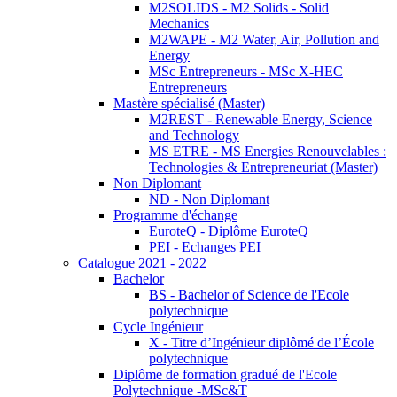
M2SOLIDS - M2 Solids - Solid
Mechanics
M2WAPE - M2 Water, Air, Pollution and
Energy
MSc Entrepreneurs - MSc X-HEC
Entrepreneurs
Mastère spécialisé (Master)
M2REST - Renewable Energy, Science
and Technology
MS ETRE - MS Energies Renouvelables :
Technologies & Entrepreneuriat (Master)
Non Diplomant
ND - Non Diplomant
Programme d'échange
EuroteQ - Diplôme EuroteQ
PEI - Echanges PEI
Catalogue 2021 - 2022
Bachelor
BS - Bachelor of Science de l'Ecole
polytechnique
Cycle Ingénieur
X - Titre d’Ingénieur diplômé de l’École
polytechnique
Diplôme de formation gradué de l'Ecole
Polytechnique -MSc&T