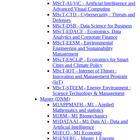
MScT-AI-ViC - Artificial Intelligence and
Advanced Visual Computing
MScT-CTD - Cybersecurity : Threats and
Defenses
MScT-DSB - Data Science for Business
MScT-EDACF - Economics, Data
Analytics and Corporate Finance
MScT-EESM - Environmental
Engineering and Sustainability
Management
MScT-ESCLiP - Economics for Smart
Cities and Climate Policy
MScT-IOT - Internet of Things :
Innovation and Management Program
(IoT)
MScT-STEEM - Energy Environment :
Science Technology & Management
Master (DNM)
M1APPMATH - M1 - Applied
Mathematics and statistics
M1BM - M1 Biomechanics
M1DATAAI - M1 Data AI - Data and
Artificial Intelligence
M1ECO - M1 Economie
M1ENERG - Master 1 Énergie