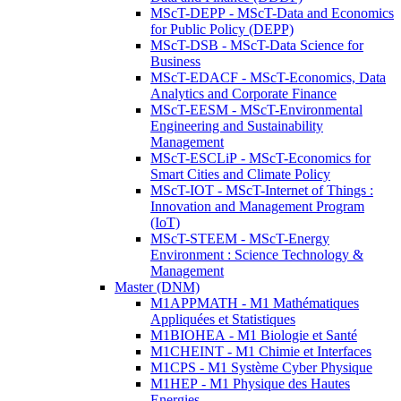
MScT-DEPP - MScT-Data and Economics
for Public Policy (DEPP)
MScT-DSB - MScT-Data Science for
Business
MScT-EDACF - MScT-Economics, Data
Analytics and Corporate Finance
MScT-EESM - MScT-Environmental
Engineering and Sustainability
Management
MScT-ESCLiP - MScT-Economics for
Smart Cities and Climate Policy
MScT-IOT - MScT-Internet of Things :
Innovation and Management Program
(IoT)
MScT-STEEM - MScT-Energy
Environment : Science Technology &
Management
Master (DNM)
M1APPMATH - M1 Mathématiques
Appliquées et Statistiques
M1BIOHEA - M1 Biologie et Santé
M1CHEINT - M1 Chimie et Interfaces
M1CPS - M1 Système Cyber Physique
M1HEP - M1 Physique des Hautes
Energies