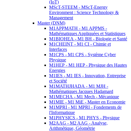
(IoT)
MScT-STEEM - MScT-Energy
Environment : Science Technology &
Management
Master (DNM)
M1APPMATH - M1 APPMS -
Mathématiques Appliquées et Statistiques
M1BIOHEA - M1 BH - Biologie et Santé
M1CHEINT - M1 CI - Chimie et
Interfaces
M1CPS - M1 CPS - Système Cyber
Physique
M1HEP - M1 HEP - Physique des Hautes
Energies
M1IES - M1 IES - Innovation, Entreprise
et Société
M1MATHJHADA - M1 MJH -
Mathématiques Jacques Hadamard
M1MECHA - M1 Mech - Mécanique
M1MIE - M1 MiE - Master en Economie
M1MPRI - M1 MPRI - Fondements de
l'Informatique
M1PHYSICS - M1 PHYS - Physique
M2AAG - M2 AAG - Analyse,
Arithmétique, Géométrie