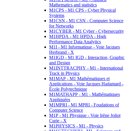
Mathematics and statistics
M1CPS - M1 CPS - Cyber Physical
Systems
M1CSN - M1 CSN - Computer Science
for Networks
M1CYBER - M1 Cyber - Cybersecurity
M1HPDA - M1 HPDA - High
Performance Data Analytics
M1I - M1 Informatique - Voie Jacques
Herbrand - X
M1IGD - M1 IGD - Interaction, Graphic
and Design
M1INTTRACPHY - M1 - International
Track in Physics
M1MAP - M1 Mathématiques et
Applications - Voie Jacques Hadamard -
École Polytechnique
M1MATHAPP - M1 - Mathématiques
Appliquées
M1MPRI - M1 MPRI - Foudations of
Computer Science
M1P - M1 Physique - Voie Irène Joliot
Curie - X
M1PHYSICS - M1 - Physics