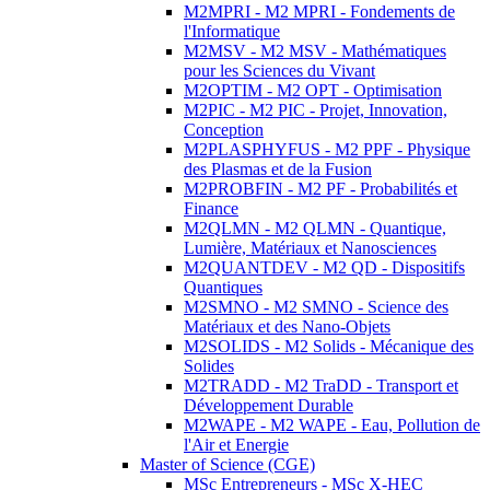
M2MPRI - M2 MPRI - Fondements de
l'Informatique
M2MSV - M2 MSV - Mathématiques
pour les Sciences du Vivant
M2OPTIM - M2 OPT - Optimisation
M2PIC - M2 PIC - Projet, Innovation,
Conception
M2PLASPHYFUS - M2 PPF - Physique
des Plasmas et de la Fusion
M2PROBFIN - M2 PF - Probabilités et
Finance
M2QLMN - M2 QLMN - Quantique,
Lumière, Matériaux et Nanosciences
M2QUANTDEV - M2 QD - Dispositifs
Quantiques
M2SMNO - M2 SMNO - Science des
Matériaux et des Nano-Objets
M2SOLIDS - M2 Solids - Mécanique des
Solides
M2TRADD - M2 TraDD - Transport et
Développement Durable
M2WAPE - M2 WAPE - Eau, Pollution de
l'Air et Energie
Master of Science (CGE)
MSc Entrepreneurs - MSc X-HEC