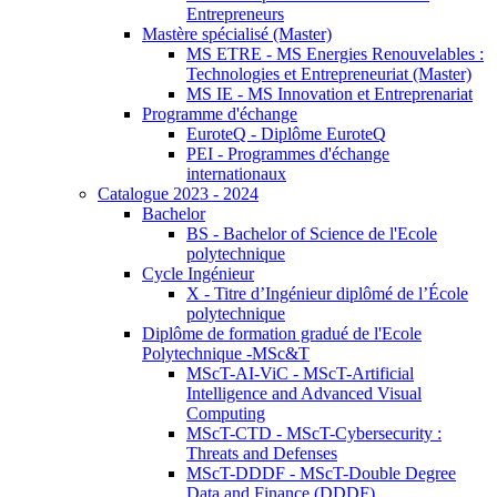
Entrepreneurs
Mastère spécialisé (Master)
MS ETRE - MS Energies Renouvelables :
Technologies et Entrepreneuriat (Master)
MS IE - MS Innovation et Entreprenariat
Programme d'échange
EuroteQ - Diplôme EuroteQ
PEI - Programmes d'échange
internationaux
Catalogue 2023 - 2024
Bachelor
BS - Bachelor of Science de l'Ecole
polytechnique
Cycle Ingénieur
X - Titre d’Ingénieur diplômé de l’École
polytechnique
Diplôme de formation gradué de l'Ecole
Polytechnique -MSc&T
MScT-AI-ViC - MScT-Artificial
Intelligence and Advanced Visual
Computing
MScT-CTD - MScT-Cybersecurity :
Threats and Defenses
MScT-DDDF - MScT-Double Degree
Data and Finance (DDDF)