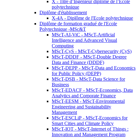
X - Titre d’Ingénieur diplômé de l’École
polytechnique
Diplôme d'établissement
X-4A - Diplôme de l'Ecole polytechnique
Diplôme de formation gradué de l'Ecole
Polytechnique -MSc&T
MScT-AI-ViC - MScT-Artificial
Intelligence and Advanced Visual
Computing
MScT-CyS - MScT-Cybersecurity (CyS)
MScT-DDDF - MScT-Double Degree
Data and Finance (DDDF)
MScT-DEPP - MScT-Data and Economics
for Public Policy (DEPP)
MScT-DSB - MScT-Data Science for
Business
MScT-EDACF - MScT-Economics, Data
Analytics and Corporate Finance
MScT-EESM - MScT-Environmental
Engineering and Sustainability
Management
MScT-ESCLiP - MScT-Economics for
Smart Cities and Climate Policy
MScT-IOT - MScT-Internet of Things :
Innovation and Management Program