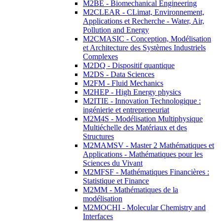
M2BE - Biomechanical Engineering
M2CLEAR - CLimat, Environnement,
Applications et Recherche - Water, Air,
Pollution and Energy
M2CMASIC - Conception, Modélisation
et Architecture des Systèmes Industriels
Complexes
M2DQ - Dispositif quantique
M2DS - Data Sciences
M2FM - Fluid Mechanics
M2HEP - High Energy physics
M2ITIE - Innovation Technologique :
ingénierie et entrepreneuriat
M2M4S - Modélisation Multiphysique
Multiéchelle des Matériaux et des
Structures
M2MAMSV - Master 2 Mathématiques et
Applications - Mathématiques pour les
Sciences du Vivant
M2MFSF - Mathématiques Financières :
Statistique et Finance
M2MM - Mathématiques de la
modélisation
M2MOCHI - Molecular Chemistry and
Interfaces