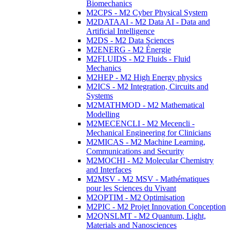
Biomechanics
M2CPS - M2 Cyber Physical System
M2DATAAI - M2 Data AI - Data and
Artificial Intelligence
M2DS - M2 Data Sciences
M2ENERG - M2 Énergie
M2FLUIDS - M2 Fluids - Fluid
Mechanics
M2HEP - M2 High Energy physics
M2ICS - M2 Integration, Circuits and
Systems
M2MATHMOD - M2 Mathematical
Modelling
M2MECENCLI - M2 Mecencli -
Mechanical Engineering for Clinicians
M2MICAS - M2 Machine Learning,
Communications and Security
M2MOCHI - M2 Molecular Chemistry
and Interfaces
M2MSV - M2 MSV - Mathématiques
pour les Sciences du Vivant
M2OPTIM - M2 Optimisation
M2PIC - M2 Projet Innovation Conception
M2QNSLMT - M2 Quantum, Light,
Materials and Nanosciences