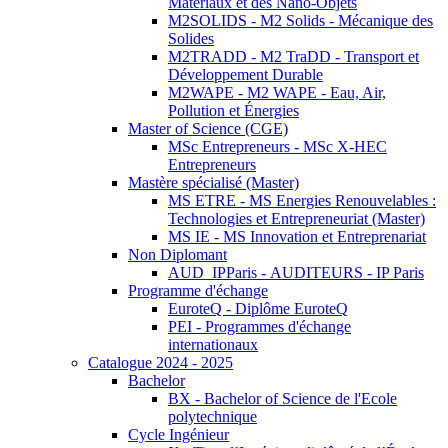
Matériaux et des Nano-Objets
M2SOLIDS - M2 Solids - Mécanique des
Solides
M2TRADD - M2 TraDD - Transport et
Développement Durable
M2WAPE - M2 WAPE - Eau, Air,
Pollution et Énergies
Master of Science (CGE)
MSc Entrepreneurs - MSc X-HEC
Entrepreneurs
Mastère spécialisé (Master)
MS ETRE - MS Energies Renouvelables :
Technologies et Entrepreneuriat (Master)
MS IE - MS Innovation et Entreprenariat
Non Diplomant
AUD_IPParis - AUDITEURS - IP Paris
Programme d'échange
EuroteQ - Diplôme EuroteQ
PEI - Programmes d'échange
internationaux
Catalogue 2024 - 2025
Bachelor
BX - Bachelor of Science de l'Ecole
polytechnique
Cycle Ingénieur