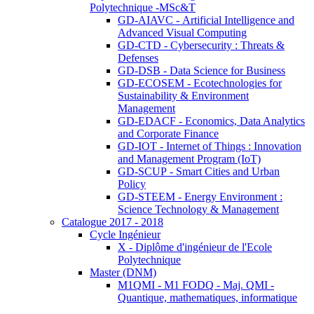
Polytechnique -MSc&T
GD-AIAVC - Artificial Intelligence and
Advanced Visual Computing
GD-CTD - Cybersecurity : Threats &
Defenses
GD-DSB - Data Science for Business
GD-ECOSEM - Ecotechnologies for
Sustainability & Environment
Management
GD-EDACF - Economics, Data Analytics
and Corporate Finance
GD-IOT - Internet of Things : Innovation
and Management Program (IoT)
GD-SCUP - Smart Cities and Urban
Policy
GD-STEEM - Energy Environment :
Science Technology & Management
Catalogue 2017 - 2018
Cycle Ingénieur
X - Diplôme d'ingénieur de l'Ecole
Polytechnique
Master (DNM)
M1QMI - M1 FODQ - Maj. QMI -
Quantique, mathematiques, informatique