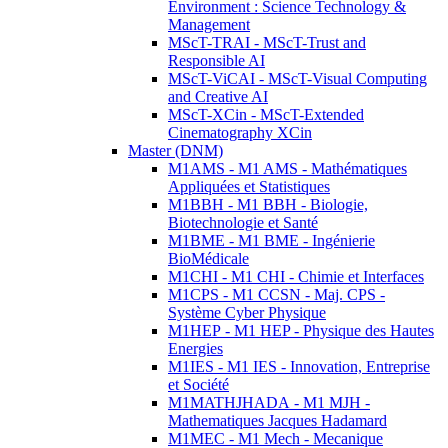
Environment : Science Technology &
Management
MScT-TRAI - MScT-Trust and
Responsible AI
MScT-ViCAI - MScT-Visual Computing
and Creative AI
MScT-XCin - MScT-Extended
Cinematography XCin
Master (DNM)
M1AMS - M1 AMS - Mathématiques
Appliquées et Statistiques
M1BBH - M1 BBH - Biologie,
Biotechnologie et Santé
M1BME - M1 BME - Ingénierie
BioMédicale
M1CHI - M1 CHI - Chimie et Interfaces
M1CPS - M1 CCSN - Maj. CPS -
Système Cyber Physique
M1HEP - M1 HEP - Physique des Hautes
Energies
M1IES - M1 IES - Innovation, Entreprise
et Société
M1MATHJHADA - M1 MJH -
Mathematiques Jacques Hadamard
M1MEC - M1 Mech - Mecanique