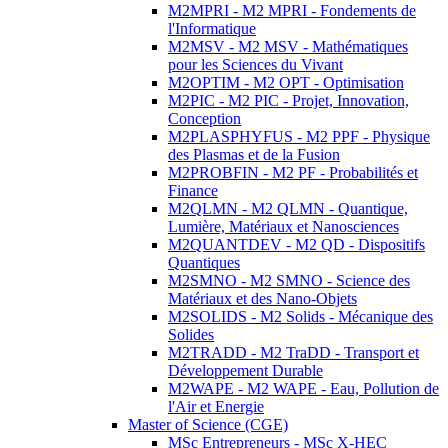
M2MPRI - M2 MPRI - Fondements de
l'Informatique
M2MSV - M2 MSV - Mathématiques
pour les Sciences du Vivant
M2OPTIM - M2 OPT - Optimisation
M2PIC - M2 PIC - Projet, Innovation,
Conception
M2PLASPHYFUS - M2 PPF - Physique
des Plasmas et de la Fusion
M2PROBFIN - M2 PF - Probabilités et
Finance
M2QLMN - M2 QLMN - Quantique,
Lumière, Matériaux et Nanosciences
M2QUANTDEV - M2 QD - Dispositifs
Quantiques
M2SMNO - M2 SMNO - Science des
Matériaux et des Nano-Objets
M2SOLIDS - M2 Solids - Mécanique des
Solides
M2TRADD - M2 TraDD - Transport et
Développement Durable
M2WAPE - M2 WAPE - Eau, Pollution de
l'Air et Energie
Master of Science (CGE)
MSc Entrepreneurs - MSc X-HEC