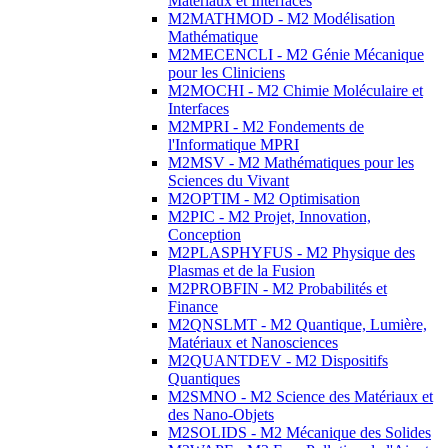
Matériaux et Interfaces
M2MATHMOD - M2 Modélisation
Mathématique
M2MECENCLI - M2 Génie Mécanique
pour les Cliniciens
M2MOCHI - M2 Chimie Moléculaire et
Interfaces
M2MPRI - M2 Fondements de
l'Informatique MPRI
M2MSV - M2 Mathématiques pour les
Sciences du Vivant
M2OPTIM - M2 Optimisation
M2PIC - M2 Projet, Innovation,
Conception
M2PLASPHYFUS - M2 Physique des
Plasmas et de la Fusion
M2PROBFIN - M2 Probabilités et
Finance
M2QNSLMT - M2 Quantique, Lumière,
Matériaux et Nanosciences
M2QUANTDEV - M2 Dispositifs
Quantiques
M2SMNO - M2 Science des Matériaux et
des Nano-Objets
M2SOLIDS - M2 Mécanique des Solides