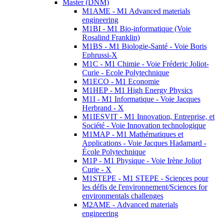
Master (DNM)
M1AME - M1 Advanced materials
engineering
M1BI - M1 Bio-informatique (Voie
Rosalind Franklin)
M1BS - M1 Biologie-Santé - Voie Boris
Ephrussi-X
M1C - M1 Chimie - Voie Fréderic Joliot-
Curie - Ecole Polytechnique
M1ECO - M1 Economie
M1HEP - M1 High Energy Physics
M1I - M1 Informatique - Voie Jacques
Herbrand - X
M1IESVIT - M1 Innovation, Entreprise, et
Société - Voie Innovation technologique
M1MAP - M1 Mathématiques et
Applications - Voie Jacques Hadamard -
École Polytechnique
M1P - M1 Physique - Voie Irène Joliot
Curie - X
M1STEPE - M1 STEPE - Sciences pour
les défis de l'environnement/Sciences for
environmentals challenges
M2AME - Advanced materials
engineering