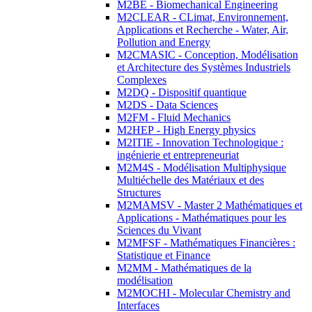
M2BE - Biomechanical Engineering
M2CLEAR - CLimat, Environnement,
Applications et Recherche - Water, Air,
Pollution and Energy
M2CMASIC - Conception, Modélisation
et Architecture des Systèmes Industriels
Complexes
M2DQ - Dispositif quantique
M2DS - Data Sciences
M2FM - Fluid Mechanics
M2HEP - High Energy physics
M2ITIE - Innovation Technologique :
ingénierie et entrepreneuriat
M2M4S - Modélisation Multiphysique
Multiéchelle des Matériaux et des
Structures
M2MAMSV - Master 2 Mathématiques et
Applications - Mathématiques pour les
Sciences du Vivant
M2MFSF - Mathématiques Financières :
Statistique et Finance
M2MM - Mathématiques de la
modélisation
M2MOCHI - Molecular Chemistry and
Interfaces