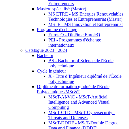
Entrepreneurs
Mastère spécialisé (Master)
MS ETRE - MS Energies Renouvelables :
Technologies et Entrepreneuriat (Master)
MS IE - MS Innovation et Entreprenariat
Programme d'échange
EuroteQ - Diplôme EuroteQ
PEI - Programmes d'échange
internationaux
Catalogue 2023 - 2024
Bachelor
BS - Bachelor of Science de l'Ecole
polytechnique
Cycle Ingénieur
X - Titre d’Ingénieur diplômé de l’École
polytechnique
Diplôme de formation gradué de l'Ecole
Polytechnique -MSc&T
MScT-AI-ViC - MScT-Artificial
Intelligence and Advanced Visual
Computing
MScT-CTD - MScT-Cybersecurity :
Threats and Defenses
MScT-DDDF - MScT-Double Degree
Data and Finance (DDDF)