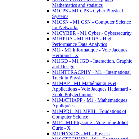
Mathematics and statistics
M1CPS - M1 CPS - Cyber Physical
Systems
M1CSN - M1 CSN - Computer Science
for Networks
M1CYBER - M1 Cyber - Cybersecurity
M1HPDA - M1 HPDA - High
Performance Data Analytics
M1I - M1 Informatique - Voie Jacques
Herbrand - X
M1IGD - M1 IGD - Interaction, Graphic
and Design
M1INTTRACPHY - M1 - International
Track in Physics
M1MAP - M1 Mathématiques et
Applications - Voie Jacques Hadamard -
École Polytechnique
M1MATHAPP - M1 - Mathématiques
Appliquées
M1MPRI - M1 MPRI - Foudations of
Computer Science
M1P - M1 Physique - Voie Irène Joliot
Curie - X
M1PHYSICS - M1 - Physics