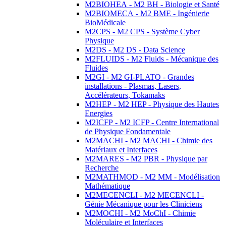
M2BIOHEA - M2 BH - Biologie et Santé
M2BIOMECA - M2 BME - Ingénierie
BioMédicale
M2CPS - M2 CPS - Système Cyber
Physique
M2DS - M2 DS - Data Science
M2FLUIDS - M2 Fluids - Mécanique des
Fluides
M2GI - M2 GI-PLATO - Grandes
installations - Plasmas, Lasers,
Accélérateurs, Tokamaks
M2HEP - M2 HEP - Physique des Hautes
Energies
M2ICFP - M2 ICFP - Centre International
de Physique Fondamentale
M2MACHI - M2 MACHI - Chimie des
Matériaux et Interfaces
M2MARES - M2 PBR - Physique par
Recherche
M2MATHMOD - M2 MM - Modélisation
Mathématique
M2MECENCLI - M2 MECENCLI -
Génie Mécanique pour les Cliniciens
M2MOCHI - M2 MoChI - Chimie
Moléculaire et Interfaces