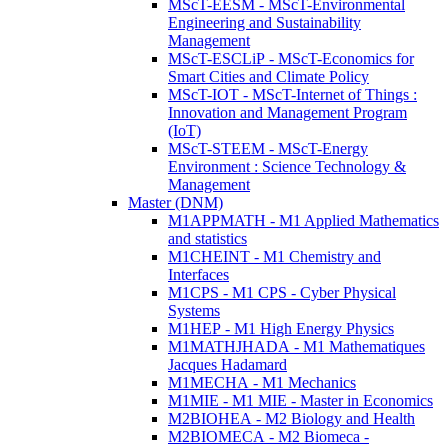
MScT-EESM - MScT-Environmental
Engineering and Sustainability
Management
MScT-ESCLiP - MScT-Economics for
Smart Cities and Climate Policy
MScT-IOT - MScT-Internet of Things :
Innovation and Management Program
(IoT)
MScT-STEEM - MScT-Energy
Environment : Science Technology &
Management
Master (DNM)
M1APPMATH - M1 Applied Mathematics
and statistics
M1CHEINT - M1 Chemistry and
Interfaces
M1CPS - M1 CPS - Cyber Physical
Systems
M1HEP - M1 High Energy Physics
M1MATHJHADA - M1 Mathematiques
Jacques Hadamard
M1MECHA - M1 Mechanics
M1MIE - M1 MIE - Master in Economics
M2BIOHEA - M2 Biology and Health
M2BIOMECA - M2 Biomeca -