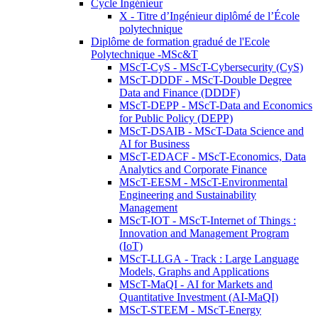
Cycle Ingénieur
X - Titre d’Ingénieur diplômé de l’École
polytechnique
Diplôme de formation gradué de l'Ecole
Polytechnique -MSc&T
MScT-CyS - MScT-Cybersecurity (CyS)
MScT-DDDF - MScT-Double Degree
Data and Finance (DDDF)
MScT-DEPP - MScT-Data and Economics
for Public Policy (DEPP)
MScT-DSAIB - MScT-Data Science and
AI for Business
MScT-EDACF - MScT-Economics, Data
Analytics and Corporate Finance
MScT-EESM - MScT-Environmental
Engineering and Sustainability
Management
MScT-IOT - MScT-Internet of Things :
Innovation and Management Program
(IoT)
MScT-LLGA - Track : Large Language
Models, Graphs and Applications
MScT-MaQI - AI for Markets and
Quantitative Investment (AI-MaQI)
MScT-STEEM - MScT-Energy