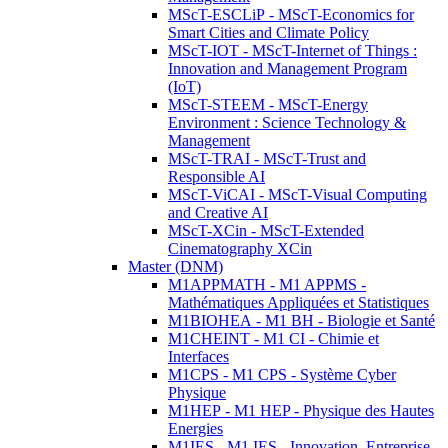
MScT-ESCLiP - MScT-Economics for
Smart Cities and Climate Policy
MScT-IOT - MScT-Internet of Things :
Innovation and Management Program
(IoT)
MScT-STEEM - MScT-Energy
Environment : Science Technology &
Management
MScT-TRAI - MScT-Trust and
Responsible AI
MScT-ViCAI - MScT-Visual Computing
and Creative AI
MScT-XCin - MScT-Extended
Cinematography XCin
Master (DNM)
M1APPMATH - M1 APPMS -
Mathématiques Appliquées et Statistiques
M1BIOHEA - M1 BH - Biologie et Santé
M1CHEINT - M1 CI - Chimie et
Interfaces
M1CPS - M1 CPS - Système Cyber
Physique
M1HEP - M1 HEP - Physique des Hautes
Energies
M1IES - M1 IES - Innovation, Entreprise