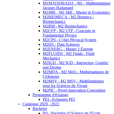
M1MATHJHADA - M1 - Mathematiques
Jacques Hadamard
M1MIE - M1 MiE - Master in Economics
M2BIOMECA - M2 Biomeca -
Biomechanics
M2BM - M2 Biomechanics
M2CFP - M2 CFP - Concepts in
Fundamental Physics
M2CPS - Cyber Physical System
M2DS - Data Sciences
M2ENERG - Master 2 Énergie
M2FLUIDS - M2 Fluids - Fluid
Mechanics
M2IGD - M2 IGD - Interaction, Graphic
and Design
M2MDA - M2 MdA - Mathématiques de
l'Aléatoire
M2MSV - M2 MSV - Mathématiques
pour les Sciences du Vivant
M2PIC - Projet Innovation Conception
Programme d'échange
PEI - Echanges PEI
Catalogue 2020 - 2021
Bachelor
BS - Bachelor of Science de l'Ecole