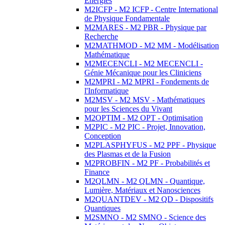
Energies
M2ICFP - M2 ICFP - Centre International
de Physique Fondamentale
M2MARES - M2 PBR - Physique par
Recherche
M2MATHMOD - M2 MM - Modélisation
Mathématique
M2MECENCLI - M2 MECENCLI -
Génie Mécanique pour les Cliniciens
M2MPRI - M2 MPRI - Fondements de
l'Informatique
M2MSV - M2 MSV - Mathématiques
pour les Sciences du Vivant
M2OPTIM - M2 OPT - Optimisation
M2PIC - M2 PIC - Projet, Innovation,
Conception
M2PLASPHYFUS - M2 PPF - Physique
des Plasmas et de la Fusion
M2PROBFIN - M2 PF - Probabilités et
Finance
M2QLMN - M2 QLMN - Quantique,
Lumière, Matériaux et Nanosciences
M2QUANTDEV - M2 QD - Dispositifs
Quantiques
M2SMNO - M2 SMNO - Science des