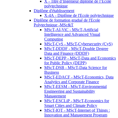
X - Titre d’Ingénieur diplômé de l’École
polytechnique
Diplôme d'établissement
X-4A - Diplôme de l'Ecole polytechnique
Diplôme de formation gradué de l'Ecole
Polytechnique -MSc&T
MScT-AI-ViC - MScT-Artificial
Intelligence and Advanced Visual
Computing
MScT-CyS - MScT-Cybersecurity (CyS)
MScT-DDDF - MScT-Double Degree
Data and Finance (DDDF)
MScT-DEPP - MScT-Data and Economics
for Public Policy (DEPP)
MScT-DSB - MScT-Data Science for
Business
MScT-EDACF - MScT-Economics, Data
Analytics and Corporate Finance
MScT-EESM - MScT-Environmental
Engineering and Sustainability
Management
MScT-ESCLiP - MScT-Economics for
Smart Cities and Climate Policy
MScT-IOT - MScT-Internet of Things :
Innovation and Management Program