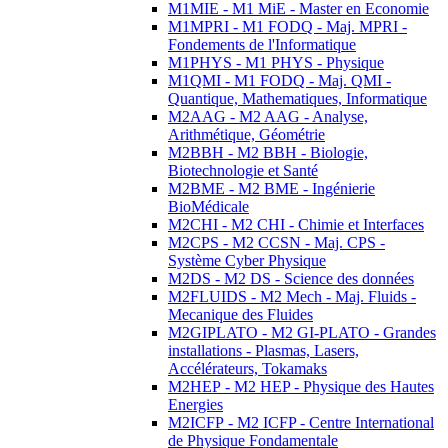
M1MIE - M1 MiE - Master en Economie
M1MPRI - M1 FODQ - Maj. MPRI -
Fondements de l'Informatique
M1PHYS - M1 PHYS - Physique
M1QMI - M1 FODQ - Maj. QMI -
Quantique, Mathematiques, Informatique
M2AAG - M2 AAG - Analyse,
Arithmétique, Géométrie
M2BBH - M2 BBH - Biologie,
Biotechnologie et Santé
M2BME - M2 BME - Ingénierie
BioMédicale
M2CHI - M2 CHI - Chimie et Interfaces
M2CPS - M2 CCSN - Maj. CPS -
Système Cyber Physique
M2DS - M2 DS - Science des données
M2FLUIDS - M2 Mech - Maj. Fluids -
Mecanique des Fluides
M2GIPLATO - M2 GI-PLATO - Grandes
installations - Plasmas, Lasers,
Accélérateurs, Tokamaks
M2HEP - M2 HEP - Physique des Hautes
Energies
M2ICFP - M2 ICFP - Centre International
de Physique Fondamentale