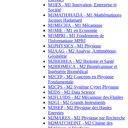
M1IES - M1 Innovation, Entreprise et
Société
M1MATHJHADA - M1 Mathématiques
Jacques Hadamard
M1MECHA - M1 Mécanique
M1MIE - M1 en Economie
M1MPRI - M1 Fondements de
l'Informatique MPRI
M1PHYSICS - M1 Physique
M2AAG - M2 Analyse, Arithmétique,
Géométrie
M2BIOHEA - M2 Biologie et Santé
M2BIOMECA - M2 Biomécanique et
Ingéniérie Biomédical
M2CFP - M2 Concepts en Physique
Fondamentale
M2CPS - M2 Système Cyber Physique
M2DS - M2 Data Science
M2FLUIDS - M2 Mécanique des Fluides
M2GI - M2 Grands Instruments
M2HEP - M2 Physique des Hautes
Energies
M2MARES - M2 Physique par Recherche
M2MATCHEINT - M2 Chimie des