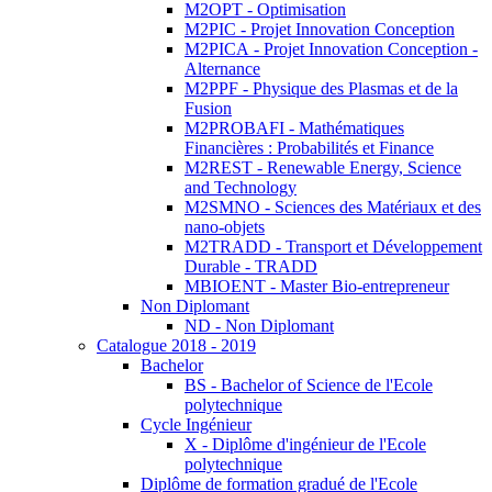
M2OPT - Optimisation
M2PIC - Projet Innovation Conception
M2PICA - Projet Innovation Conception -
Alternance
M2PPF - Physique des Plasmas et de la
Fusion
M2PROBAFI - Mathématiques
Financières : Probabilités et Finance
M2REST - Renewable Energy, Science
and Technology
M2SMNO - Sciences des Matériaux et des
nano-objets
M2TRADD - Transport et Développement
Durable - TRADD
MBIOENT - Master Bio-entrepreneur
Non Diplomant
ND - Non Diplomant
Catalogue 2018 - 2019
Bachelor
BS - Bachelor of Science de l'Ecole
polytechnique
Cycle Ingénieur
X - Diplôme d'ingénieur de l'Ecole
polytechnique
Diplôme de formation gradué de l'Ecole