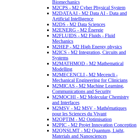
Biomechanics
M2CPS - M2 Cyber Physical System
M2DATAAI - M2 Data AI - Data and
Artificial Intelligence
M2DS - M2 Data Sciences
M2ENERG - M2 Énergie
M2FLUIDS - M2 Fluids - Fluid
Mechanics
M2HEP - M2 High Energy physics
M2ICS - M2 Integration, Circuits and
Systems
M2MATHMOD - M2 Mathematical
Modelling
M2MECENCLI - M2 Mecencli -
Mechanical Engineering for Clinicians
M2MICAS - M2 Machine Learning,
Communications and Security
M2MOCHI - M2 Molecular Chemistry
and Interfaces
M2MSV - M2 MSV - Mathématiques
pour les Sciences du Vivant
M2OPTIM - M2 Optimisation
M2PIC - M2 Projet Innovation Conception
M2QNSLMT - M2 Quantum, Light,
Materials and Nanosciences