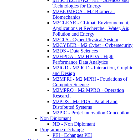
M1SCTECHNRJ - M1 - Sciences and
Technologies for Energy
M2BIOMECA - M2 Biomeca -
Biomechanics
M2CLEAR - CLimat, Environnement,
Applications et Recherche - Water, Air,
Pollution and Energy
M2CPS - Cyber Physical System
M2CYBER - M2 Cyber - Cybersecurity
M2DS - Data Sciences
M2HPDA - M2 HPDA - High
Performance Data Analytics
M2IGD - M2 IGD - Interaction, Graphic
and Design
M2MPRI - M2 MPRI - Foudations of
Computer Science
M2MPRO - M2 MPRO - Operation
Research
M2PDS - M2 PDS - Parallel and
Distributed Systems
M2PIC - Projet Innovation Conception
Non Diplomant
ND - Non Diplomant
Programme d'échange
PEI - Echanges PEI