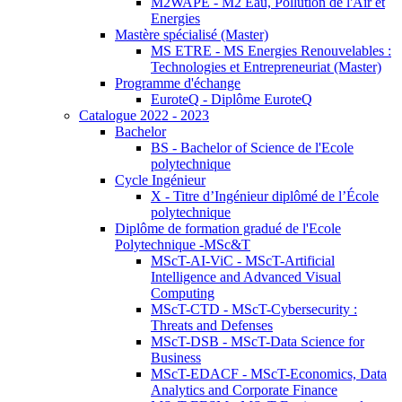
M2WAPE - M2 Eau, Pollution de l'Air et
Energies
Mastère spécialisé (Master)
MS ETRE - MS Energies Renouvelables :
Technologies et Entrepreneuriat (Master)
Programme d'échange
EuroteQ - Diplôme EuroteQ
Catalogue 2022 - 2023
Bachelor
BS - Bachelor of Science de l'Ecole
polytechnique
Cycle Ingénieur
X - Titre d’Ingénieur diplômé de l’École
polytechnique
Diplôme de formation gradué de l'Ecole
Polytechnique -MSc&T
MScT-AI-ViC - MScT-Artificial
Intelligence and Advanced Visual
Computing
MScT-CTD - MScT-Cybersecurity :
Threats and Defenses
MScT-DSB - MScT-Data Science for
Business
MScT-EDACF - MScT-Economics, Data
Analytics and Corporate Finance