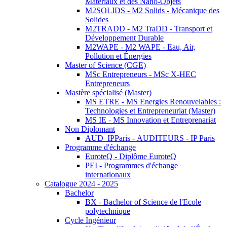
Matériaux et des Nano-Objets
M2SOLIDS - M2 Solids - Mécanique des
Solides
M2TRADD - M2 TraDD - Transport et
Développement Durable
M2WAPE - M2 WAPE - Eau, Air,
Pollution et Énergies
Master of Science (CGE)
MSc Entrepreneurs - MSc X-HEC
Entrepreneurs
Mastère spécialisé (Master)
MS ETRE - MS Energies Renouvelables :
Technologies et Entrepreneuriat (Master)
MS IE - MS Innovation et Entreprenariat
Non Diplomant
AUD_IPParis - AUDITEURS - IP Paris
Programme d'échange
EuroteQ - Diplôme EuroteQ
PEI - Programmes d'échange
internationaux
Catalogue 2024 - 2025
Bachelor
BX - Bachelor of Science de l'Ecole
polytechnique
Cycle Ingénieur