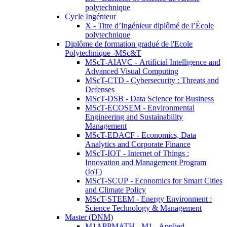
polytechnique
Cycle Ingénieur
X - Titre d’Ingénieur diplômé de l’École
polytechnique
Diplôme de formation gradué de l'Ecole
Polytechnique -MSc&T
MScT-AIAVC - Artificial Intelligence and
Advanced Visual Computing
MScT-CTD - Cybersecurity : Threats and
Defenses
MScT-DSB - Data Science for Business
MScT-ECOSEM - Environmental
Engineering and Sustainability
Management
MScT-EDACF - Economics, Data
Analytics and Corporate Finance
MScT-IOT - Internet of Things :
Innovation and Management Program
(IoT)
MScT-SCUP - Economics for Smart Cities
and Climate Policy
MScT-STEEM - Energy Environment :
Science Technology & Management
Master (DNM)
M1APPMATH - M1 - Applied