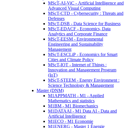
MScT-AI-ViC - Artificial Intelligence and
Advanced Visual Computing
MScT-CTD - Cybersecurity : Threats and
Defenses
MScT-DSB - Data Science for Business
MScT-EDACF - Economics, Data
Analytics and Corporate Finance
MScT-EESM - Environmental
Engineering and Sustainability
Management
MScT-ESCLiP - Economics for Smart
Cities and Climate Policy
MScT-IOT - Internet of Things :
Innovation and Management Program
(IoT)
MScT-STEEM - Energy Environment :
Science Technology & Management
Master (DNM)
M1APPMATH - M1 - Applied
Mathematics and statistics
M1BM - M1 Biomechanics
M1DATAAI - M1 Data AI - Data and
Artificial Intelligence
M1ECO - M1 Economie
M1ENERG - Master 1 Énergie