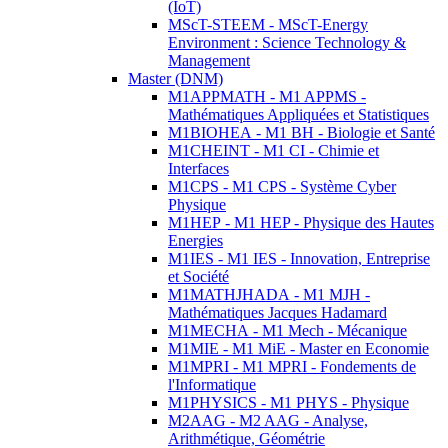
(IoT)
MScT-STEEM - MScT-Energy
Environment : Science Technology &
Management
Master (DNM)
M1APPMATH - M1 APPMS -
Mathématiques Appliquées et Statistiques
M1BIOHEA - M1 BH - Biologie et Santé
M1CHEINT - M1 CI - Chimie et
Interfaces
M1CPS - M1 CPS - Système Cyber
Physique
M1HEP - M1 HEP - Physique des Hautes
Energies
M1IES - M1 IES - Innovation, Entreprise
et Société
M1MATHJHADA - M1 MJH -
Mathématiques Jacques Hadamard
M1MECHA - M1 Mech - Mécanique
M1MIE - M1 MiE - Master en Economie
M1MPRI - M1 MPRI - Fondements de
l'Informatique
M1PHYSICS - M1 PHYS - Physique
M2AAG - M2 AAG - Analyse,
Arithmétique, Géométrie