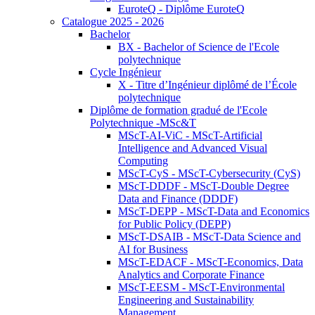
EuroteQ - Diplôme EuroteQ
Catalogue 2025 - 2026
Bachelor
BX - Bachelor of Science de l'Ecole
polytechnique
Cycle Ingénieur
X - Titre d’Ingénieur diplômé de l’École
polytechnique
Diplôme de formation gradué de l'Ecole
Polytechnique -MSc&T
MScT-AI-ViC - MScT-Artificial
Intelligence and Advanced Visual
Computing
MScT-CyS - MScT-Cybersecurity (CyS)
MScT-DDDF - MScT-Double Degree
Data and Finance (DDDF)
MScT-DEPP - MScT-Data and Economics
for Public Policy (DEPP)
MScT-DSAIB - MScT-Data Science and
AI for Business
MScT-EDACF - MScT-Economics, Data
Analytics and Corporate Finance
MScT-EESM - MScT-Environmental
Engineering and Sustainability
Management