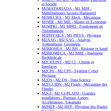
et Société
M1MATHJHADA - M1 MJH -
Mathématiques Jacques Hadamard
M1MECHA - M1 Mech - Mécanique
M1MIE - M1 MiE - Master en Economie
M1MPRI - M1 MPRI - Fondements de
l'Informatique
M1PHYSICS - M1 PHYS - Physique
M2AAG - M2 AAG - Analyse,
Arithmétique, Géométrie
M2BIOHEA - M2 BH - Biologie et Santé
M2BIOMECA - M2 BME - Ingénierie
BioMédicale
M2CHEINT - M2 CI - Chimie et
Interfaces
M2CPS - M2 CPS - Système Cyber
Physique
M2DS - M2 DS - Data Science
M2FLUIDS - M2 Fluids - Mécanique des
Fluides
M2GI - M2 GI-PLATO - Grandes
installations - Plasmas, Lasers,
Accélérateurs, Tokamaks
M2HEP - M2 HEP - Physique des Hautes