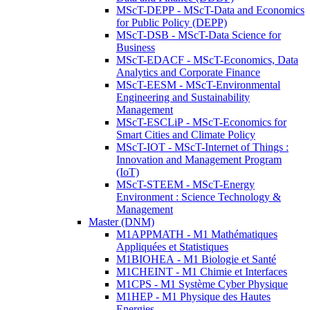
MScT-DEPP - MScT-Data and Economics
for Public Policy (DEPP)
MScT-DSB - MScT-Data Science for
Business
MScT-EDACF - MScT-Economics, Data
Analytics and Corporate Finance
MScT-EESM - MScT-Environmental
Engineering and Sustainability
Management
MScT-ESCLiP - MScT-Economics for
Smart Cities and Climate Policy
MScT-IOT - MScT-Internet of Things :
Innovation and Management Program
(IoT)
MScT-STEEM - MScT-Energy
Environment : Science Technology &
Management
Master (DNM)
M1APPMATH - M1 Mathématiques
Appliquées et Statistiques
M1BIOHEA - M1 Biologie et Santé
M1CHEINT - M1 Chimie et Interfaces
M1CPS - M1 Système Cyber Physique
M1HEP - M1 Physique des Hautes
Energies