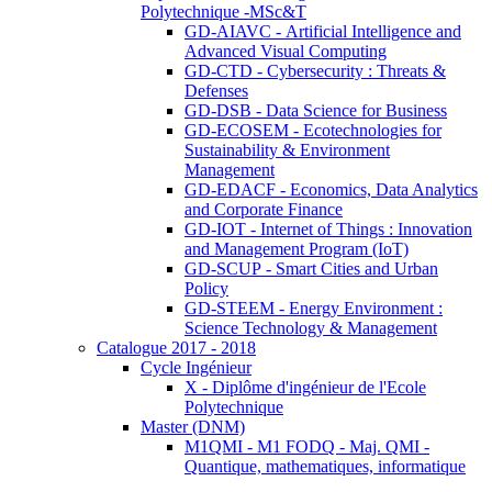
Polytechnique -MSc&T
GD-AIAVC - Artificial Intelligence and
Advanced Visual Computing
GD-CTD - Cybersecurity : Threats &
Defenses
GD-DSB - Data Science for Business
GD-ECOSEM - Ecotechnologies for
Sustainability & Environment
Management
GD-EDACF - Economics, Data Analytics
and Corporate Finance
GD-IOT - Internet of Things : Innovation
and Management Program (IoT)
GD-SCUP - Smart Cities and Urban
Policy
GD-STEEM - Energy Environment :
Science Technology & Management
Catalogue 2017 - 2018
Cycle Ingénieur
X - Diplôme d'ingénieur de l'Ecole
Polytechnique
Master (DNM)
M1QMI - M1 FODQ - Maj. QMI -
Quantique, mathematiques, informatique