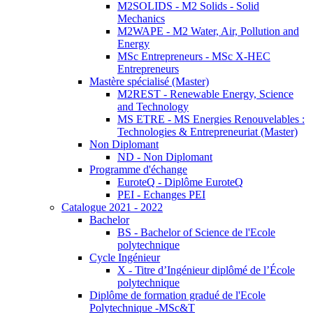
M2SOLIDS - M2 Solids - Solid
Mechanics
M2WAPE - M2 Water, Air, Pollution and
Energy
MSc Entrepreneurs - MSc X-HEC
Entrepreneurs
Mastère spécialisé (Master)
M2REST - Renewable Energy, Science
and Technology
MS ETRE - MS Energies Renouvelables :
Technologies & Entrepreneuriat (Master)
Non Diplomant
ND - Non Diplomant
Programme d'échange
EuroteQ - Diplôme EuroteQ
PEI - Echanges PEI
Catalogue 2021 - 2022
Bachelor
BS - Bachelor of Science de l'Ecole
polytechnique
Cycle Ingénieur
X - Titre d’Ingénieur diplômé de l’École
polytechnique
Diplôme de formation gradué de l'Ecole
Polytechnique -MSc&T