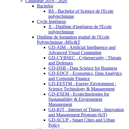
Catalogue 2019 - 2020
Bachelor
BS - Bachelor of Science de l'Ecole
polytechnique
Cycle Ingénieur
X - Diplôme d'ingénieur de l'Ecole
polytechnique
Diplôme de formation gradué de l'Ecole
Polytechnique -MSc&T
GD-AIM - Artificial Intelligence and
Advanced Visual Computing
GD-CYBSEC - Cybersecurity : Threats
and Defenses
GD-DSB - Data Science for Business
GD-EDCF - Economics, Data Analytics
and Corporate Finance
GD-EESTM - Energy Environment :
Science Technology & Management
GD-ESEM - Ecotechnologies for
Sustainability & Environment
Management
GD-IOT - Internet of Things : Innovation
and Management Program (IoT)
GD-SCUP - Smart Cities and Urban
Policy