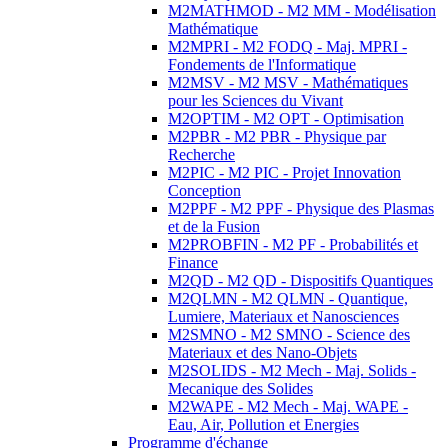
M2MATHMOD - M2 MM - Modélisation
Mathématique
M2MPRI - M2 FODQ - Maj. MPRI -
Fondements de l'Informatique
M2MSV - M2 MSV - Mathématiques
pour les Sciences du Vivant
M2OPTIM - M2 OPT - Optimisation
M2PBR - M2 PBR - Physique par
Recherche
M2PIC - M2 PIC - Projet Innovation
Conception
M2PPF - M2 PPF - Physique des Plasmas
et de la Fusion
M2PROBFIN - M2 PF - Probabilités et
Finance
M2QD - M2 QD - Dispositifs Quantiques
M2QLMN - M2 QLMN - Quantique,
Lumiere, Materiaux et Nanosciences
M2SMNO - M2 SMNO - Science des
Materiaux et des Nano-Objets
M2SOLIDS - M2 Mech - Maj. Solids -
Mecanique des Solides
M2WAPE - M2 Mech - Maj. WAPE -
Eau, Air, Pollution et Energies
Programme d'échange