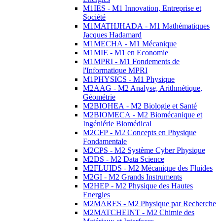
M1IES - M1 Innovation, Entreprise et
Société
M1MATHJHADA - M1 Mathématiques
Jacques Hadamard
M1MECHA - M1 Mécanique
M1MIE - M1 en Economie
M1MPRI - M1 Fondements de
l'Informatique MPRI
M1PHYSICS - M1 Physique
M2AAG - M2 Analyse, Arithmétique,
Géométrie
M2BIOHEA - M2 Biologie et Santé
M2BIOMECA - M2 Biomécanique et
Ingéniérie Biomédical
M2CFP - M2 Concepts en Physique
Fondamentale
M2CPS - M2 Système Cyber Physique
M2DS - M2 Data Science
M2FLUIDS - M2 Mécanique des Fluides
M2GI - M2 Grands Instruments
M2HEP - M2 Physique des Hautes
Energies
M2MARES - M2 Physique par Recherche
M2MATCHEINT - M2 Chimie des