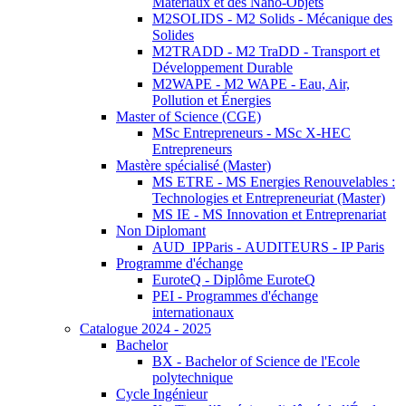
Matériaux et des Nano-Objets
M2SOLIDS - M2 Solids - Mécanique des
Solides
M2TRADD - M2 TraDD - Transport et
Développement Durable
M2WAPE - M2 WAPE - Eau, Air,
Pollution et Énergies
Master of Science (CGE)
MSc Entrepreneurs - MSc X-HEC
Entrepreneurs
Mastère spécialisé (Master)
MS ETRE - MS Energies Renouvelables :
Technologies et Entrepreneuriat (Master)
MS IE - MS Innovation et Entreprenariat
Non Diplomant
AUD_IPParis - AUDITEURS - IP Paris
Programme d'échange
EuroteQ - Diplôme EuroteQ
PEI - Programmes d'échange
internationaux
Catalogue 2024 - 2025
Bachelor
BX - Bachelor of Science de l'Ecole
polytechnique
Cycle Ingénieur