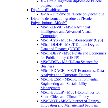
X - Titre d’Ingénieur diplômé de l’École
polytechnique
Diplôme d'établissement
X-4A - Diplôme de l'Ecole polytechnique
Diplôme de formation gradué de l'Ecole
Polytechnique -MSc&T
MScT-AI-ViC - MScT-Artificial
Intelligence and Advanced Visual
Computing
MScT-CyS - MScT-Cybersecurity (CyS)
MScT-DDDF - MScT-Double Degree
Data and Finance (DDDF)
MScT-DEPP - MScT-Data and Economics
for Public Policy (DEPP)
MScT-DSB - MScT-Data Science for
Business
MScT-EDACF - MScT-Economics, Data
Analytics and Corporate Finance
MScT-EESM - MScT-Environmental
Engineering and Sustainability
Management
MScT-ESCLiP - MScT-Economics for
Smart Cities and Climate Policy
MScT-IOT - MScT-Internet of Things :
Innovation and Management Program