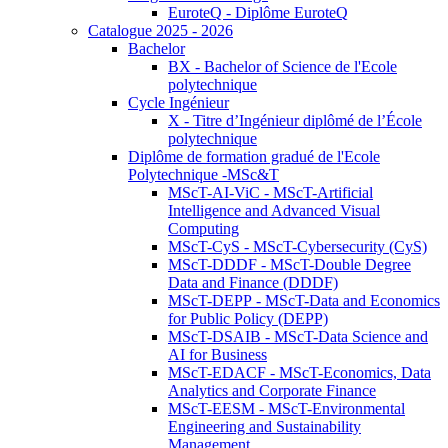
EuroteQ - Diplôme EuroteQ
Catalogue 2025 - 2026
Bachelor
BX - Bachelor of Science de l'Ecole
polytechnique
Cycle Ingénieur
X - Titre d’Ingénieur diplômé de l’École
polytechnique
Diplôme de formation gradué de l'Ecole
Polytechnique -MSc&T
MScT-AI-ViC - MScT-Artificial
Intelligence and Advanced Visual
Computing
MScT-CyS - MScT-Cybersecurity (CyS)
MScT-DDDF - MScT-Double Degree
Data and Finance (DDDF)
MScT-DEPP - MScT-Data and Economics
for Public Policy (DEPP)
MScT-DSAIB - MScT-Data Science and
AI for Business
MScT-EDACF - MScT-Economics, Data
Analytics and Corporate Finance
MScT-EESM - MScT-Environmental
Engineering and Sustainability
Management