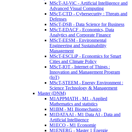
MScT-AI-ViC - Artificial Intelligence and
Advanced Visual Computing
MScT-CTD - Cybersecurity : Threats and
Defenses
MScT-DSB - Data Science for Business
MScT-EDACF - Economics, Data
Analytics and Corporate Finance
MScT-EESM - Environmental
Engineering and Sustainability
Management
MScT-ESCLiP - Economics for Smart
Cities and Climate Policy
MScT-IOT - Internet of Things :
Innovation and Management Program
(IoT)
MScT-STEEM - Energy Environment :
Science Technology & Management
Master (DNM)
M1APPMATH - M1 - Applied
Mathematics and statistics
M1BM - M1 Biomechanics
M1DATAAI - M1 Data AI - Data and
Artificial Intelligence
M1ECO - M1 Economie
M1ENERG - Master 1 Énergie