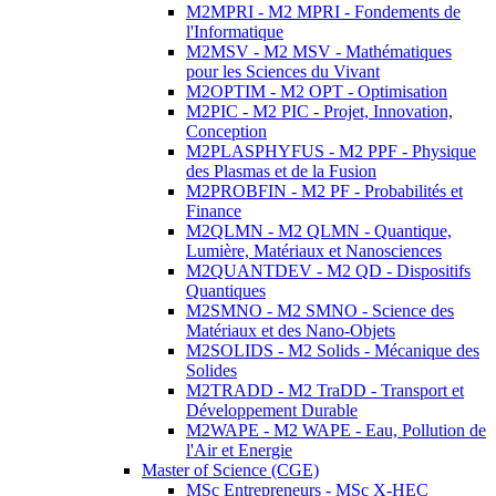
M2MPRI - M2 MPRI - Fondements de
l'Informatique
M2MSV - M2 MSV - Mathématiques
pour les Sciences du Vivant
M2OPTIM - M2 OPT - Optimisation
M2PIC - M2 PIC - Projet, Innovation,
Conception
M2PLASPHYFUS - M2 PPF - Physique
des Plasmas et de la Fusion
M2PROBFIN - M2 PF - Probabilités et
Finance
M2QLMN - M2 QLMN - Quantique,
Lumière, Matériaux et Nanosciences
M2QUANTDEV - M2 QD - Dispositifs
Quantiques
M2SMNO - M2 SMNO - Science des
Matériaux et des Nano-Objets
M2SOLIDS - M2 Solids - Mécanique des
Solides
M2TRADD - M2 TraDD - Transport et
Développement Durable
M2WAPE - M2 WAPE - Eau, Pollution de
l'Air et Energie
Master of Science (CGE)
MSc Entrepreneurs - MSc X-HEC