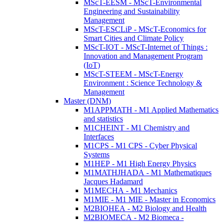
MScT-EESM - MScT-Environmental
Engineering and Sustainability
Management
MScT-ESCLiP - MScT-Economics for
Smart Cities and Climate Policy
MScT-IOT - MScT-Internet of Things :
Innovation and Management Program
(IoT)
MScT-STEEM - MScT-Energy
Environment : Science Technology &
Management
Master (DNM)
M1APPMATH - M1 Applied Mathematics
and statistics
M1CHEINT - M1 Chemistry and
Interfaces
M1CPS - M1 CPS - Cyber Physical
Systems
M1HEP - M1 High Energy Physics
M1MATHJHADA - M1 Mathematiques
Jacques Hadamard
M1MECHA - M1 Mechanics
M1MIE - M1 MIE - Master in Economics
M2BIOHEA - M2 Biology and Health
M2BIOMECA - M2 Biomeca -