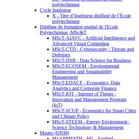
polytechnique
Cycle Ingénieur
X - Titre d’Ingénieur diplômé de l’École
polytechnique
Diplôme de formation gradué de l'Ecole
Polytechnique -MSc&T
MScT-AIAVC - Artificial Intelligence and
Advanced Visual Computing
MScT-CTD - Cybersecurity : Threats and
Defenses
MScT-DSB - Data Science for Business
MScT-ECOSEM - Environmental
Engineering and Sustainability
Management
MScT-EDACF - Economics, Data
Analytics and Corporate Finance
MScT-IOT - Internet of Things :
Innovation and Management Program
(IoT)
MScT-SCUP - Economics for Smart Cities
and Climate Policy
MScT-STEEM - Energy Environment :
Science Technology & Management
Master (DNM)
M1APPMATH - M1 - Applied