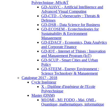
Polytechnique -MSc&T
GD-AIAVC - Artificial Intelligence and
Advanced Visual Computing
GD-CTD - Cybersecurity : Threats &
Defenses
GD-DSB - Data Science for Business
GD-ECOSEM - Ecotechnologies for
Sustainability & Environment
Management
GD-EDACF - Economics, Data Analytics
and Corporate Finance
GD-IOT - Internet of Things : Innovation
and Management Program (IoT)
GD-SCUP - Smart Cities and Urban
Policy
GD-STEEM - Energy Environment :
Science Technology & Management
Catalogue 2017 - 2018
Cycle Ingénieur
X - Diplôme d'ingénieur de l'Ecole
Polytechnique
Master (DNM)
M1QMI - M1 FODQ - Maj. QMI -
Quantique, mathematiques, informatique