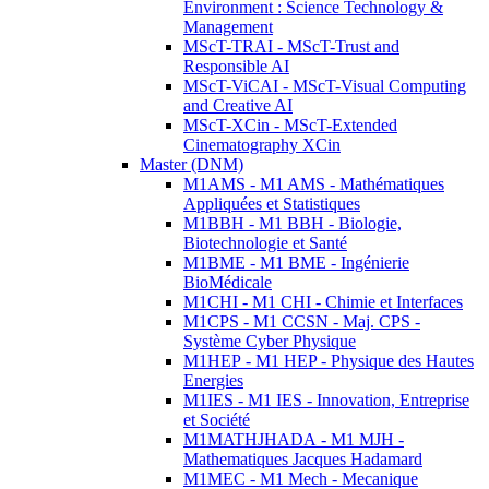
Environment : Science Technology &
Management
MScT-TRAI - MScT-Trust and
Responsible AI
MScT-ViCAI - MScT-Visual Computing
and Creative AI
MScT-XCin - MScT-Extended
Cinematography XCin
Master (DNM)
M1AMS - M1 AMS - Mathématiques
Appliquées et Statistiques
M1BBH - M1 BBH - Biologie,
Biotechnologie et Santé
M1BME - M1 BME - Ingénierie
BioMédicale
M1CHI - M1 CHI - Chimie et Interfaces
M1CPS - M1 CCSN - Maj. CPS -
Système Cyber Physique
M1HEP - M1 HEP - Physique des Hautes
Energies
M1IES - M1 IES - Innovation, Entreprise
et Société
M1MATHJHADA - M1 MJH -
Mathematiques Jacques Hadamard
M1MEC - M1 Mech - Mecanique