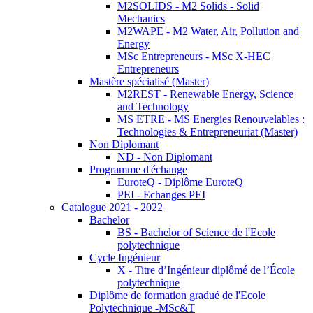
M2SOLIDS - M2 Solids - Solid
Mechanics
M2WAPE - M2 Water, Air, Pollution and
Energy
MSc Entrepreneurs - MSc X-HEC
Entrepreneurs
Mastère spécialisé (Master)
M2REST - Renewable Energy, Science
and Technology
MS ETRE - MS Energies Renouvelables :
Technologies & Entrepreneuriat (Master)
Non Diplomant
ND - Non Diplomant
Programme d'échange
EuroteQ - Diplôme EuroteQ
PEI - Echanges PEI
Catalogue 2021 - 2022
Bachelor
BS - Bachelor of Science de l'Ecole
polytechnique
Cycle Ingénieur
X - Titre d’Ingénieur diplômé de l’École
polytechnique
Diplôme de formation gradué de l'Ecole
Polytechnique -MSc&T