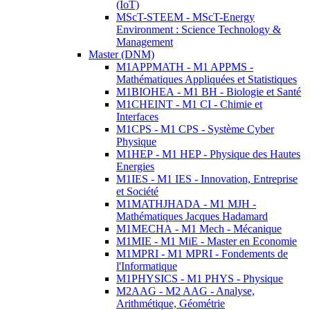
(IoT)
MScT-STEEM - MScT-Energy
Environment : Science Technology &
Management
Master (DNM)
M1APPMATH - M1 APPMS -
Mathématiques Appliquées et Statistiques
M1BIOHEA - M1 BH - Biologie et Santé
M1CHEINT - M1 CI - Chimie et
Interfaces
M1CPS - M1 CPS - Système Cyber
Physique
M1HEP - M1 HEP - Physique des Hautes
Energies
M1IES - M1 IES - Innovation, Entreprise
et Société
M1MATHJHADA - M1 MJH -
Mathématiques Jacques Hadamard
M1MECHA - M1 Mech - Mécanique
M1MIE - M1 MiE - Master en Economie
M1MPRI - M1 MPRI - Fondements de
l'Informatique
M1PHYSICS - M1 PHYS - Physique
M2AAG - M2 AAG - Analyse,
Arithmétique, Géométrie