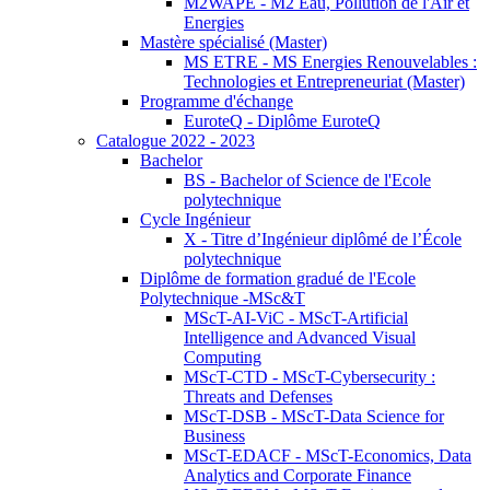
M2WAPE - M2 Eau, Pollution de l'Air et
Energies
Mastère spécialisé (Master)
MS ETRE - MS Energies Renouvelables :
Technologies et Entrepreneuriat (Master)
Programme d'échange
EuroteQ - Diplôme EuroteQ
Catalogue 2022 - 2023
Bachelor
BS - Bachelor of Science de l'Ecole
polytechnique
Cycle Ingénieur
X - Titre d’Ingénieur diplômé de l’École
polytechnique
Diplôme de formation gradué de l'Ecole
Polytechnique -MSc&T
MScT-AI-ViC - MScT-Artificial
Intelligence and Advanced Visual
Computing
MScT-CTD - MScT-Cybersecurity :
Threats and Defenses
MScT-DSB - MScT-Data Science for
Business
MScT-EDACF - MScT-Economics, Data
Analytics and Corporate Finance