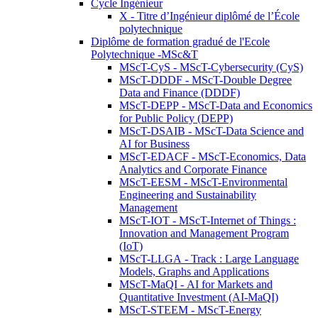
Cycle Ingénieur
X - Titre d’Ingénieur diplômé de l’École
polytechnique
Diplôme de formation gradué de l'Ecole
Polytechnique -MSc&T
MScT-CyS - MScT-Cybersecurity (CyS)
MScT-DDDF - MScT-Double Degree
Data and Finance (DDDF)
MScT-DEPP - MScT-Data and Economics
for Public Policy (DEPP)
MScT-DSAIB - MScT-Data Science and
AI for Business
MScT-EDACF - MScT-Economics, Data
Analytics and Corporate Finance
MScT-EESM - MScT-Environmental
Engineering and Sustainability
Management
MScT-IOT - MScT-Internet of Things :
Innovation and Management Program
(IoT)
MScT-LLGA - Track : Large Language
Models, Graphs and Applications
MScT-MaQI - AI for Markets and
Quantitative Investment (AI-MaQI)
MScT-STEEM - MScT-Energy