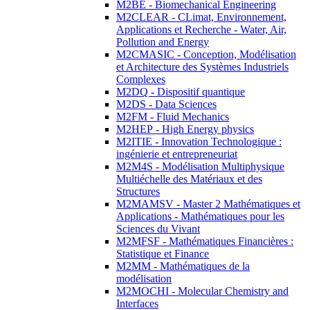
M2BE - Biomechanical Engineering
M2CLEAR - CLimat, Environnement,
Applications et Recherche - Water, Air,
Pollution and Energy
M2CMASIC - Conception, Modélisation
et Architecture des Systèmes Industriels
Complexes
M2DQ - Dispositif quantique
M2DS - Data Sciences
M2FM - Fluid Mechanics
M2HEP - High Energy physics
M2ITIE - Innovation Technologique :
ingénierie et entrepreneuriat
M2M4S - Modélisation Multiphysique
Multiéchelle des Matériaux et des
Structures
M2MAMSV - Master 2 Mathématiques et
Applications - Mathématiques pour les
Sciences du Vivant
M2MFSF - Mathématiques Financières :
Statistique et Finance
M2MM - Mathématiques de la
modélisation
M2MOCHI - Molecular Chemistry and
Interfaces