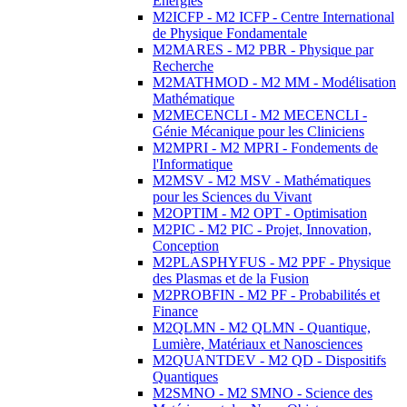
Energies
M2ICFP - M2 ICFP - Centre International
de Physique Fondamentale
M2MARES - M2 PBR - Physique par
Recherche
M2MATHMOD - M2 MM - Modélisation
Mathématique
M2MECENCLI - M2 MECENCLI -
Génie Mécanique pour les Cliniciens
M2MPRI - M2 MPRI - Fondements de
l'Informatique
M2MSV - M2 MSV - Mathématiques
pour les Sciences du Vivant
M2OPTIM - M2 OPT - Optimisation
M2PIC - M2 PIC - Projet, Innovation,
Conception
M2PLASPHYFUS - M2 PPF - Physique
des Plasmas et de la Fusion
M2PROBFIN - M2 PF - Probabilités et
Finance
M2QLMN - M2 QLMN - Quantique,
Lumière, Matériaux et Nanosciences
M2QUANTDEV - M2 QD - Dispositifs
Quantiques
M2SMNO - M2 SMNO - Science des