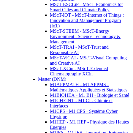
MScT-ESCLiP - MScT-Economics for
Smart Cities and Climate Policy
MScT-IOT - MScT-Internet of Things :
Innovation and Management Program
(IoT)
MScT-STEEM - MScT-Energy
Environment : Science Technology &
Management
MScT-TRAI - MScT-Trust and
Responsible AI
MScT-ViCAI - MScT-Visual Computing
and Creative AI
MScT-XCin - MScT-Extended
Cinematography XCin
Master (DNM)
M1APPMATH - M1 APPMS -
Mathématiques Appliquées et Statistiques
M1BIOHEA - M1 BH - Biologie et Santé
M1CHEINT - M1 CI - Chimie et
Interfaces
M1CPS - M1 CPS - Système Cyber
Physique
M1HEP - M1 HEP - Physique des Hautes
Energies
M1IES - M1 IES - Innovation, Entreprise