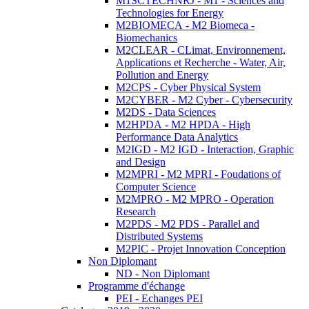
M1SCTECHNRJ - M1 - Sciences and
Technologies for Energy
M2BIOMECA - M2 Biomeca -
Biomechanics
M2CLEAR - CLimat, Environnement,
Applications et Recherche - Water, Air,
Pollution and Energy
M2CPS - Cyber Physical System
M2CYBER - M2 Cyber - Cybersecurity
M2DS - Data Sciences
M2HPDA - M2 HPDA - High
Performance Data Analytics
M2IGD - M2 IGD - Interaction, Graphic
and Design
M2MPRI - M2 MPRI - Foudations of
Computer Science
M2MPRO - M2 MPRO - Operation
Research
M2PDS - M2 PDS - Parallel and
Distributed Systems
M2PIC - Projet Innovation Conception
Non Diplomant
ND - Non Diplomant
Programme d'échange
PEI - Echanges PEI