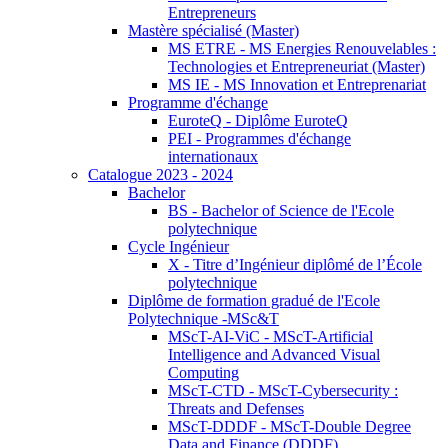
Entrepreneurs
Mastère spécialisé (Master)
MS ETRE - MS Energies Renouvelables :
Technologies et Entrepreneuriat (Master)
MS IE - MS Innovation et Entreprenariat
Programme d'échange
EuroteQ - Diplôme EuroteQ
PEI - Programmes d'échange
internationaux
Catalogue 2023 - 2024
Bachelor
BS - Bachelor of Science de l'Ecole
polytechnique
Cycle Ingénieur
X - Titre d’Ingénieur diplômé de l’École
polytechnique
Diplôme de formation gradué de l'Ecole
Polytechnique -MSc&T
MScT-AI-ViC - MScT-Artificial
Intelligence and Advanced Visual
Computing
MScT-CTD - MScT-Cybersecurity :
Threats and Defenses
MScT-DDDF - MScT-Double Degree
Data and Finance (DDDF)