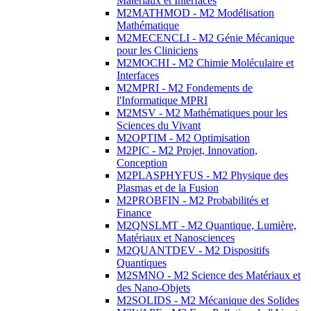
Matériaux et Interfaces
M2MATHMOD - M2 Modélisation
Mathématique
M2MECENCLI - M2 Génie Mécanique
pour les Cliniciens
M2MOCHI - M2 Chimie Moléculaire et
Interfaces
M2MPRI - M2 Fondements de
l'Informatique MPRI
M2MSV - M2 Mathématiques pour les
Sciences du Vivant
M2OPTIM - M2 Optimisation
M2PIC - M2 Projet, Innovation,
Conception
M2PLASPHYFUS - M2 Physique des
Plasmas et de la Fusion
M2PROBFIN - M2 Probabilités et
Finance
M2QNSLMT - M2 Quantique, Lumière,
Matériaux et Nanosciences
M2QUANTDEV - M2 Dispositifs
Quantiques
M2SMNO - M2 Science des Matériaux et
des Nano-Objets
M2SOLIDS - M2 Mécanique des Solides