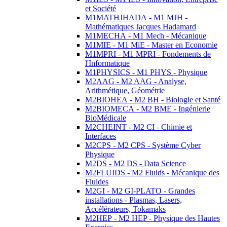
et Société
M1MATHJHADA - M1 MJH -
Mathématiques Jacques Hadamard
M1MECHA - M1 Mech - Mécanique
M1MIE - M1 MiE - Master en Economie
M1MPRI - M1 MPRI - Fondements de
l'Informatique
M1PHYSICS - M1 PHYS - Physique
M2AAG - M2 AAG - Analyse,
Arithmétique, Géométrie
M2BIOHEA - M2 BH - Biologie et Santé
M2BIOMECA - M2 BME - Ingénierie
BioMédicale
M2CHEINT - M2 CI - Chimie et
Interfaces
M2CPS - M2 CPS - Système Cyber
Physique
M2DS - M2 DS - Data Science
M2FLUIDS - M2 Fluids - Mécanique des
Fluides
M2GI - M2 GI-PLATO - Grandes
installations - Plasmas, Lasers,
Accélérateurs, Tokamaks
M2HEP - M2 HEP - Physique des Hautes