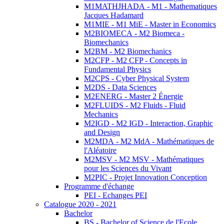
M1MATHJHADA - M1 - Mathematiques
Jacques Hadamard
M1MIE - M1 MiE - Master in Economics
M2BIOMECA - M2 Biomeca -
Biomechanics
M2BM - M2 Biomechanics
M2CFP - M2 CFP - Concepts in
Fundamental Physics
M2CPS - Cyber Physical System
M2DS - Data Sciences
M2ENERG - Master 2 Énergie
M2FLUIDS - M2 Fluids - Fluid
Mechanics
M2IGD - M2 IGD - Interaction, Graphic
and Design
M2MDA - M2 MdA - Mathématiques de
l'Aléatoire
M2MSV - M2 MSV - Mathématiques
pour les Sciences du Vivant
M2PIC - Projet Innovation Conception
Programme d'échange
PEI - Echanges PEI
Catalogue 2020 - 2021
Bachelor
BS - Bachelor of Science de l'Ecole