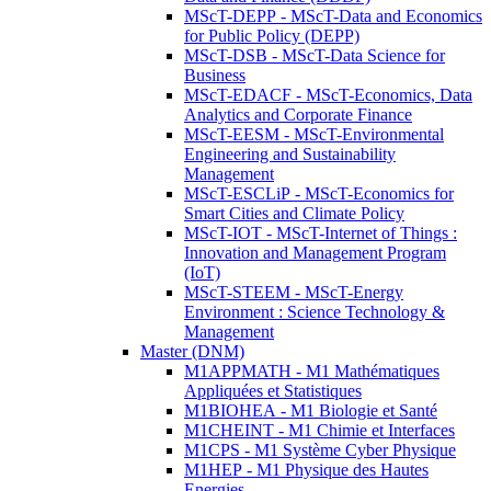
MScT-DEPP - MScT-Data and Economics
for Public Policy (DEPP)
MScT-DSB - MScT-Data Science for
Business
MScT-EDACF - MScT-Economics, Data
Analytics and Corporate Finance
MScT-EESM - MScT-Environmental
Engineering and Sustainability
Management
MScT-ESCLiP - MScT-Economics for
Smart Cities and Climate Policy
MScT-IOT - MScT-Internet of Things :
Innovation and Management Program
(IoT)
MScT-STEEM - MScT-Energy
Environment : Science Technology &
Management
Master (DNM)
M1APPMATH - M1 Mathématiques
Appliquées et Statistiques
M1BIOHEA - M1 Biologie et Santé
M1CHEINT - M1 Chimie et Interfaces
M1CPS - M1 Système Cyber Physique
M1HEP - M1 Physique des Hautes
Energies