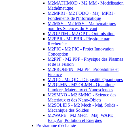
M2MATHMOD - M2 MM - Modélisation
Mathématique
M2MPRI - M2 FODQ - Maj. MPRI -
Fondements de l'Informatique
M2MSV - M2 MSV - Mathématiques
pour les Sciences du Vivant
M2OPTIM - M2 OPT - Optimisation
M2PBR - M2 PBR - Physique par
Recherche
M2PIC - M2 PIC - Projet Innovation
Conception
M2PPF - M2 PPF - Physique des Plasmas
et de la Fusion
M2PROBFIN - M2 PF - Probabilités et
Finance
M2QD - M2 QD - Dispositifs Quantiques
M2QLMN - M2 QLMN - Quantique,
Lumiere, Materiaux et Nanosciences
M2SMNO - M2 SMNO - Science des
Materiaux et des Nano-Objets
M2SOLIDS - M2 Mech - Maj. Solids -
Mecanique des Solides
M2WAPE - M2 Mech - Maj. WAPE -
Eau, Air, Pollution et Energies
Programme d'échange