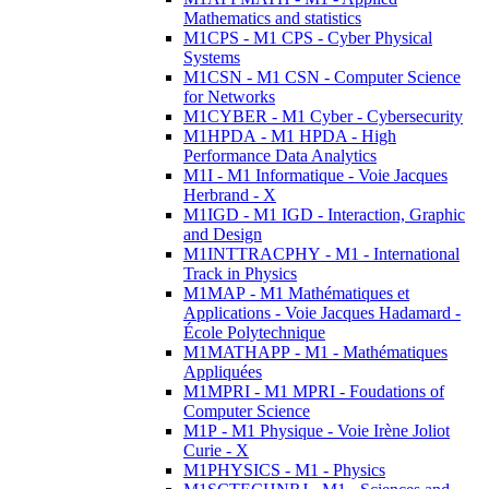
Mathematics and statistics
M1CPS - M1 CPS - Cyber Physical
Systems
M1CSN - M1 CSN - Computer Science
for Networks
M1CYBER - M1 Cyber - Cybersecurity
M1HPDA - M1 HPDA - High
Performance Data Analytics
M1I - M1 Informatique - Voie Jacques
Herbrand - X
M1IGD - M1 IGD - Interaction, Graphic
and Design
M1INTTRACPHY - M1 - International
Track in Physics
M1MAP - M1 Mathématiques et
Applications - Voie Jacques Hadamard -
École Polytechnique
M1MATHAPP - M1 - Mathématiques
Appliquées
M1MPRI - M1 MPRI - Foudations of
Computer Science
M1P - M1 Physique - Voie Irène Joliot
Curie - X
M1PHYSICS - M1 - Physics