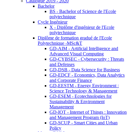
Catalogue 2019 - 2020
Bachelor
BS - Bachelor of Science de l'Ecole
polytechnique
Cycle Ingénieur
X - Diplôme d'ingénieur de l'Ecole
polytechnique
Diplôme de formation gradué de l'Ecole
Polytechnique -MSc&T
GD-AIM - Artificial Intelligence and
Advanced Visual Computing
GD-CYBSEC - Cybersecurity : Threats
and Defenses
GD-DSB - Data Science for Business
GD-EDCF - Economics, Data Analytics
and Corporate Finance
GD-EESTM - Energy Environment :
Science Technology & Management
GD-ESEM - Ecotechnologies for
Sustainability & Environment
Management
GD-IOT - Internet of Things : Innovation
and Management Program (IoT)
GD-SCUP - Smart Cities and Urban
Policy