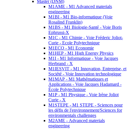
Master (DNM)
M1AME - M1 Advanced materials
engineering
M1BI - M1 Bio-informatique (Voie
Rosalind Franklin)
M1BS - M1 Biologie-Santé - Voie Boris
Ephrussi-X
M1C - M1 Chimie - Voie Fréderic Joliot-
Curie - Ecole Polytechnique
M1ECO - M1 Economie
M1HEP - M1 High Energy Physics
M1I - M1 Informatique - Voie Jacques
Herbrand - X
M1IESVIT - M1 Innovation, Entreprise, et
Société - Voie Innovation technologique
M1MAP - M1 Mathématiques et
Applications - Voie Jacques Hadamard -
École Polytechnique
M1P - M1 Physique - Voie Irène Joliot
Curie - X
M1STEPE - M1 STEPE - Sciences pour
les défis de l'environnement/Sciences for
environmentals challenges
M2AME - Advanced materials
engineering