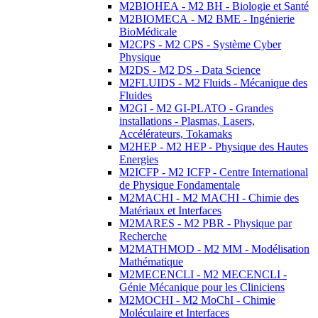
M2BIOHEA - M2 BH - Biologie et Santé
M2BIOMECA - M2 BME - Ingénierie
BioMédicale
M2CPS - M2 CPS - Système Cyber
Physique
M2DS - M2 DS - Data Science
M2FLUIDS - M2 Fluids - Mécanique des
Fluides
M2GI - M2 GI-PLATO - Grandes
installations - Plasmas, Lasers,
Accélérateurs, Tokamaks
M2HEP - M2 HEP - Physique des Hautes
Energies
M2ICFP - M2 ICFP - Centre International
de Physique Fondamentale
M2MACHI - M2 MACHI - Chimie des
Matériaux et Interfaces
M2MARES - M2 PBR - Physique par
Recherche
M2MATHMOD - M2 MM - Modélisation
Mathématique
M2MECENCLI - M2 MECENCLI -
Génie Mécanique pour les Cliniciens
M2MOCHI - M2 MoChI - Chimie
Moléculaire et Interfaces