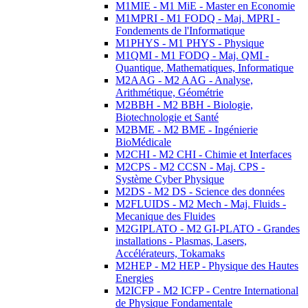
M1MIE - M1 MiE - Master en Economie
M1MPRI - M1 FODQ - Maj. MPRI -
Fondements de l'Informatique
M1PHYS - M1 PHYS - Physique
M1QMI - M1 FODQ - Maj. QMI -
Quantique, Mathematiques, Informatique
M2AAG - M2 AAG - Analyse,
Arithmétique, Géométrie
M2BBH - M2 BBH - Biologie,
Biotechnologie et Santé
M2BME - M2 BME - Ingénierie
BioMédicale
M2CHI - M2 CHI - Chimie et Interfaces
M2CPS - M2 CCSN - Maj. CPS -
Système Cyber Physique
M2DS - M2 DS - Science des données
M2FLUIDS - M2 Mech - Maj. Fluids -
Mecanique des Fluides
M2GIPLATO - M2 GI-PLATO - Grandes
installations - Plasmas, Lasers,
Accélérateurs, Tokamaks
M2HEP - M2 HEP - Physique des Hautes
Energies
M2ICFP - M2 ICFP - Centre International
de Physique Fondamentale