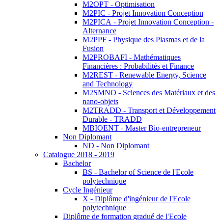
M2OPT - Optimisation
M2PIC - Projet Innovation Conception
M2PICA - Projet Innovation Conception -
Alternance
M2PPF - Physique des Plasmas et de la
Fusion
M2PROBAFI - Mathématiques
Financières : Probabilités et Finance
M2REST - Renewable Energy, Science
and Technology
M2SMNO - Sciences des Matériaux et des
nano-objets
M2TRADD - Transport et Développement
Durable - TRADD
MBIOENT - Master Bio-entrepreneur
Non Diplomant
ND - Non Diplomant
Catalogue 2018 - 2019
Bachelor
BS - Bachelor of Science de l'Ecole
polytechnique
Cycle Ingénieur
X - Diplôme d'ingénieur de l'Ecole
polytechnique
Diplôme de formation gradué de l'Ecole