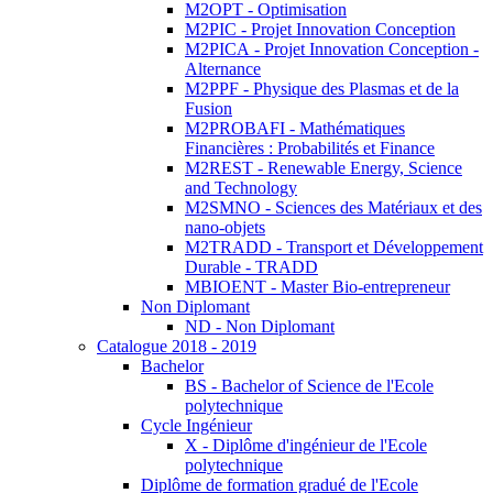
M2OPT - Optimisation
M2PIC - Projet Innovation Conception
M2PICA - Projet Innovation Conception -
Alternance
M2PPF - Physique des Plasmas et de la
Fusion
M2PROBAFI - Mathématiques
Financières : Probabilités et Finance
M2REST - Renewable Energy, Science
and Technology
M2SMNO - Sciences des Matériaux et des
nano-objets
M2TRADD - Transport et Développement
Durable - TRADD
MBIOENT - Master Bio-entrepreneur
Non Diplomant
ND - Non Diplomant
Catalogue 2018 - 2019
Bachelor
BS - Bachelor of Science de l'Ecole
polytechnique
Cycle Ingénieur
X - Diplôme d'ingénieur de l'Ecole
polytechnique
Diplôme de formation gradué de l'Ecole