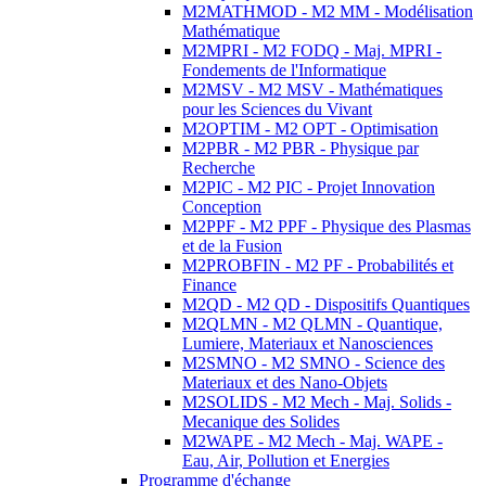
M2MATHMOD - M2 MM - Modélisation
Mathématique
M2MPRI - M2 FODQ - Maj. MPRI -
Fondements de l'Informatique
M2MSV - M2 MSV - Mathématiques
pour les Sciences du Vivant
M2OPTIM - M2 OPT - Optimisation
M2PBR - M2 PBR - Physique par
Recherche
M2PIC - M2 PIC - Projet Innovation
Conception
M2PPF - M2 PPF - Physique des Plasmas
et de la Fusion
M2PROBFIN - M2 PF - Probabilités et
Finance
M2QD - M2 QD - Dispositifs Quantiques
M2QLMN - M2 QLMN - Quantique,
Lumiere, Materiaux et Nanosciences
M2SMNO - M2 SMNO - Science des
Materiaux et des Nano-Objets
M2SOLIDS - M2 Mech - Maj. Solids -
Mecanique des Solides
M2WAPE - M2 Mech - Maj. WAPE -
Eau, Air, Pollution et Energies
Programme d'échange