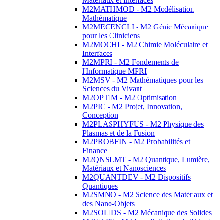
Matériaux et Interfaces
M2MATHMOD - M2 Modélisation
Mathématique
M2MECENCLI - M2 Génie Mécanique
pour les Cliniciens
M2MOCHI - M2 Chimie Moléculaire et
Interfaces
M2MPRI - M2 Fondements de
l'Informatique MPRI
M2MSV - M2 Mathématiques pour les
Sciences du Vivant
M2OPTIM - M2 Optimisation
M2PIC - M2 Projet, Innovation,
Conception
M2PLASPHYFUS - M2 Physique des
Plasmas et de la Fusion
M2PROBFIN - M2 Probabilités et
Finance
M2QNSLMT - M2 Quantique, Lumière,
Matériaux et Nanosciences
M2QUANTDEV - M2 Dispositifs
Quantiques
M2SMNO - M2 Science des Matériaux et
des Nano-Objets
M2SOLIDS - M2 Mécanique des Solides