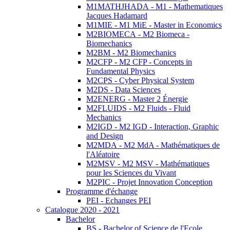
M1MATHJHADA - M1 - Mathematiques
Jacques Hadamard
M1MIE - M1 MiE - Master in Economics
M2BIOMECA - M2 Biomeca -
Biomechanics
M2BM - M2 Biomechanics
M2CFP - M2 CFP - Concepts in
Fundamental Physics
M2CPS - Cyber Physical System
M2DS - Data Sciences
M2ENERG - Master 2 Énergie
M2FLUIDS - M2 Fluids - Fluid
Mechanics
M2IGD - M2 IGD - Interaction, Graphic
and Design
M2MDA - M2 MdA - Mathématiques de
l'Aléatoire
M2MSV - M2 MSV - Mathématiques
pour les Sciences du Vivant
M2PIC - Projet Innovation Conception
Programme d'échange
PEI - Echanges PEI
Catalogue 2020 - 2021
Bachelor
BS - Bachelor of Science de l'Ecole