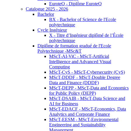
EuroteQ - Diplôme EuroteQ
Catalogue 2025 - 2026
Bachelor
BX - Bachelor of Science de l'Ecole
polytechnique
Cycle Ingénieur
X - Titre d’Ingénieur diplômé de l’École
polytechnique
Diplôme de formation gradué de l'Ecole
Polytechnique -MSc&T
MScT-AI-ViC - MScT-Artificial
Intelligence and Advanced Visual
Computing
MScT-CyS - MScT-Cybersecurity (CyS)
MScT-DDDF - MScT-Double Degree
Data and Finance (DDDF)
MScT-DEPP - MScT-Data and Economics
for Public Policy (DEPP)
MScT-DSAIB - MScT-Data Science and
AI for Business
MScT-EDACF - MScT-Economics, Data
Analytics and Corporate Finance
MScT-EESM - MScT-Environmental
Engineering and Sustainability
Management