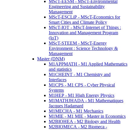
MScT-EESM - MScT-Environmental
Engineering and Sustainability
Management
MScT-ESCLiP - MScT-Economics for
Smart Cities and Climate Policy
MScT-IOT - MScT-Internet of Things :
Innovation and Management Program
(IoT)
MScT-STEEM - MScT-Energy
Environment : Science Technology &
Management
Master (DNM)
M1APPMATH - M1 Applied Mathematics
and statistics
M1CHEINT - M1 Chemistry and
Interfaces
M1CPS - M1 CPS - Cyber Physical
Systems
M1HEP - M1 High Energy Physics
M1MATHJHADA - M1 Mathematiques
Jacques Hadamard
M1MECHA - M1 Mechanics
M1MIE - M1 MIE - Master in Economics
M2BIOHEA - M2 Biology and Health
M2BIOMECA - M2 Biomeca -