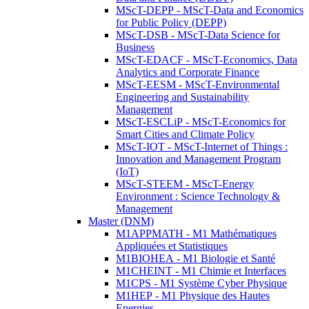
MScT-DEPP - MScT-Data and Economics
for Public Policy (DEPP)
MScT-DSB - MScT-Data Science for
Business
MScT-EDACF - MScT-Economics, Data
Analytics and Corporate Finance
MScT-EESM - MScT-Environmental
Engineering and Sustainability
Management
MScT-ESCLiP - MScT-Economics for
Smart Cities and Climate Policy
MScT-IOT - MScT-Internet of Things :
Innovation and Management Program
(IoT)
MScT-STEEM - MScT-Energy
Environment : Science Technology &
Management
Master (DNM)
M1APPMATH - M1 Mathématiques
Appliquées et Statistiques
M1BIOHEA - M1 Biologie et Santé
M1CHEINT - M1 Chimie et Interfaces
M1CPS - M1 Système Cyber Physique
M1HEP - M1 Physique des Hautes
Energies