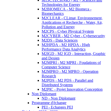
M1SCTECHNRJ - M1 - Sciences and
Technologies for Energy
M2BIOMECA - M2 Biomeca -
Biomechanics
M2CLEAR - CLimat, Environnement,
Applications et Recherche - Water, Air,
Pollution and Energy
M2CPS - Cyber Physical System
M2CYBER - M2 Cyber - Cybersecurity
M2DS - Data Sciences
M2HPDA - M2 HPDA - High
Performance Data Analytics
M2IGD - M2 IGD - Interaction, Graphic
and Design
M2MPRI - M2 MPRI - Foudations of
Computer Science
M2MPRO - M2 MPRO - Operation
Research
M2PDS - M2 PDS - Parallel and
Distributed Systems
M2PIC - Projet Innovation Conception
Non Diplomant
ND - Non Diplomant
Programme d'échange
PEI - Echanges PEI