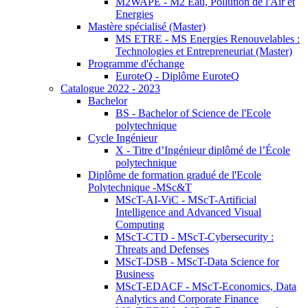
M2WAPE - M2 Eau, Pollution de l'Air et
Energies
Mastère spécialisé (Master)
MS ETRE - MS Energies Renouvelables :
Technologies et Entrepreneuriat (Master)
Programme d'échange
EuroteQ - Diplôme EuroteQ
Catalogue 2022 - 2023
Bachelor
BS - Bachelor of Science de l'Ecole
polytechnique
Cycle Ingénieur
X - Titre d’Ingénieur diplômé de l’École
polytechnique
Diplôme de formation gradué de l'Ecole
Polytechnique -MSc&T
MScT-AI-ViC - MScT-Artificial
Intelligence and Advanced Visual
Computing
MScT-CTD - MScT-Cybersecurity :
Threats and Defenses
MScT-DSB - MScT-Data Science for
Business
MScT-EDACF - MScT-Economics, Data
Analytics and Corporate Finance