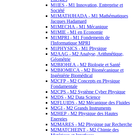
M1IES - M1 Innovation, Entreprise et
Société
M1MATHJHADA - M1 Mathématiques
Jacques Hadamard
M1MECHA - M1 Mécanique
M1MIE - M1 en Economie
M1MPRI - M1 Fondements de
l'Informatique MPRI
M1PHYSICS - M1 Physique
M2AAG - M2 Analyse, Arithmétique,
Géométrie
M2BIOHEA - M2 Biologie et Santé
M2BIOMECA - M2 Biomécanique et
Ingéniérie Biomédical
M2CFP - M2 Concepts en Physique
Fondamentale
M2CPS - M2 Système Cyber Physique
M2DS - M2 Data Science
M2FLUIDS - M2 Mécanique des Fluides
M2GI - M2 Grands Instruments
M2HEP - M2 Physique des Hautes
Energies
M2MARES - M2 Physique par Recherche
M2MATCHEINT - M2 Chimie des