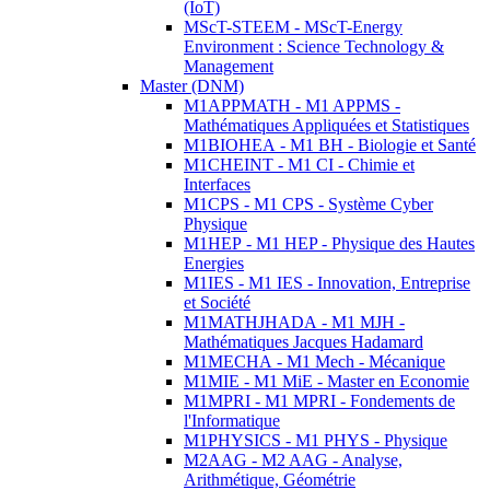
(IoT)
MScT-STEEM - MScT-Energy
Environment : Science Technology &
Management
Master (DNM)
M1APPMATH - M1 APPMS -
Mathématiques Appliquées et Statistiques
M1BIOHEA - M1 BH - Biologie et Santé
M1CHEINT - M1 CI - Chimie et
Interfaces
M1CPS - M1 CPS - Système Cyber
Physique
M1HEP - M1 HEP - Physique des Hautes
Energies
M1IES - M1 IES - Innovation, Entreprise
et Société
M1MATHJHADA - M1 MJH -
Mathématiques Jacques Hadamard
M1MECHA - M1 Mech - Mécanique
M1MIE - M1 MiE - Master en Economie
M1MPRI - M1 MPRI - Fondements de
l'Informatique
M1PHYSICS - M1 PHYS - Physique
M2AAG - M2 AAG - Analyse,
Arithmétique, Géométrie