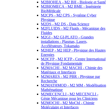
M2BIOHEA - M2 BH - Biologie et Santé
M2BIOMECA - M2 BME - Ingénierie
BioMédicale
M2CPS - M2 CPS - Système Cyber
Physique
M2DS - M2 DS - Data Science
M2FLUIDS - M2 Fluids - Mécanique des
Fluides
M2GI - M2 GI-PLATO - Grandes
installations - Plasmas, Lasers,
Accélérateurs, Tokamaks
M2HEP - M2 HEP - Physique des Hautes
Energies
M2ICFP - M2 ICFP - Centre International
de Physique Fondamentale
M2MACHI - M2 MACHI - Chimie des
Matériaux et Interfaces
M2MARES - M2 PBR - Physique par
Recherche
M2MATHMOD - M2 MM - Modélisation
Mathématique
M2MECENCLI - M2 MECENCLI -
Génie Mécanique pour les Cliniciens
M2MOCHI - M2 MoChI - Chimie
Moléculaire et Interfaces