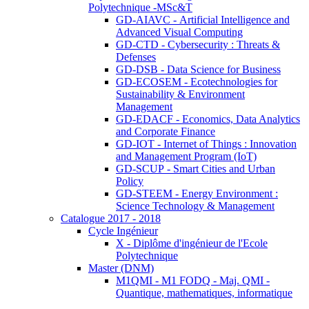
Polytechnique -MSc&T
GD-AIAVC - Artificial Intelligence and
Advanced Visual Computing
GD-CTD - Cybersecurity : Threats &
Defenses
GD-DSB - Data Science for Business
GD-ECOSEM - Ecotechnologies for
Sustainability & Environment
Management
GD-EDACF - Economics, Data Analytics
and Corporate Finance
GD-IOT - Internet of Things : Innovation
and Management Program (IoT)
GD-SCUP - Smart Cities and Urban
Policy
GD-STEEM - Energy Environment :
Science Technology & Management
Catalogue 2017 - 2018
Cycle Ingénieur
X - Diplôme d'ingénieur de l'Ecole
Polytechnique
Master (DNM)
M1QMI - M1 FODQ - Maj. QMI -
Quantique, mathematiques, informatique