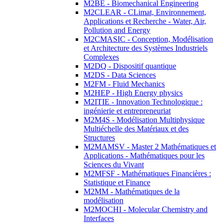
M2BE - Biomechanical Engineering
M2CLEAR - CLimat, Environnement,
Applications et Recherche - Water, Air,
Pollution and Energy
M2CMASIC - Conception, Modélisation
et Architecture des Systèmes Industriels
Complexes
M2DQ - Dispositif quantique
M2DS - Data Sciences
M2FM - Fluid Mechanics
M2HEP - High Energy physics
M2ITIE - Innovation Technologique :
ingénierie et entrepreneuriat
M2M4S - Modélisation Multiphysique
Multiéchelle des Matériaux et des
Structures
M2MAMSV - Master 2 Mathématiques et
Applications - Mathématiques pour les
Sciences du Vivant
M2MFSF - Mathématiques Financières :
Statistique et Finance
M2MM - Mathématiques de la
modélisation
M2MOCHI - Molecular Chemistry and
Interfaces