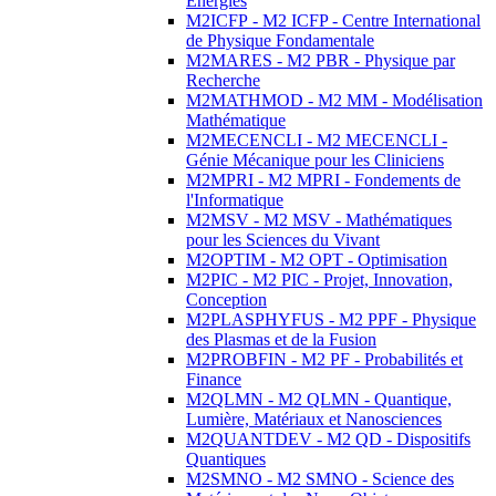
Energies
M2ICFP - M2 ICFP - Centre International
de Physique Fondamentale
M2MARES - M2 PBR - Physique par
Recherche
M2MATHMOD - M2 MM - Modélisation
Mathématique
M2MECENCLI - M2 MECENCLI -
Génie Mécanique pour les Cliniciens
M2MPRI - M2 MPRI - Fondements de
l'Informatique
M2MSV - M2 MSV - Mathématiques
pour les Sciences du Vivant
M2OPTIM - M2 OPT - Optimisation
M2PIC - M2 PIC - Projet, Innovation,
Conception
M2PLASPHYFUS - M2 PPF - Physique
des Plasmas et de la Fusion
M2PROBFIN - M2 PF - Probabilités et
Finance
M2QLMN - M2 QLMN - Quantique,
Lumière, Matériaux et Nanosciences
M2QUANTDEV - M2 QD - Dispositifs
Quantiques
M2SMNO - M2 SMNO - Science des