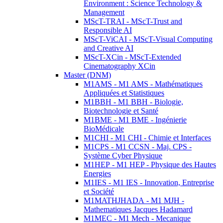
Environment : Science Technology &
Management
MScT-TRAI - MScT-Trust and
Responsible AI
MScT-ViCAI - MScT-Visual Computing
and Creative AI
MScT-XCin - MScT-Extended
Cinematography XCin
Master (DNM)
M1AMS - M1 AMS - Mathématiques
Appliquées et Statistiques
M1BBH - M1 BBH - Biologie,
Biotechnologie et Santé
M1BME - M1 BME - Ingénierie
BioMédicale
M1CHI - M1 CHI - Chimie et Interfaces
M1CPS - M1 CCSN - Maj. CPS -
Système Cyber Physique
M1HEP - M1 HEP - Physique des Hautes
Energies
M1IES - M1 IES - Innovation, Entreprise
et Société
M1MATHJHADA - M1 MJH -
Mathematiques Jacques Hadamard
M1MEC - M1 Mech - Mecanique