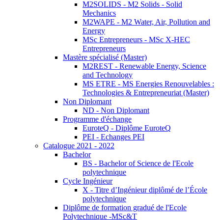
M2SOLIDS - M2 Solids - Solid
Mechanics
M2WAPE - M2 Water, Air, Pollution and
Energy
MSc Entrepreneurs - MSc X-HEC
Entrepreneurs
Mastère spécialisé (Master)
M2REST - Renewable Energy, Science
and Technology
MS ETRE - MS Energies Renouvelables :
Technologies & Entrepreneuriat (Master)
Non Diplomant
ND - Non Diplomant
Programme d'échange
EuroteQ - Diplôme EuroteQ
PEI - Echanges PEI
Catalogue 2021 - 2022
Bachelor
BS - Bachelor of Science de l'Ecole
polytechnique
Cycle Ingénieur
X - Titre d’Ingénieur diplômé de l’École
polytechnique
Diplôme de formation gradué de l'Ecole
Polytechnique -MSc&T