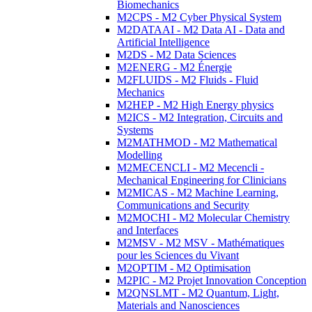
Biomechanics
M2CPS - M2 Cyber Physical System
M2DATAAI - M2 Data AI - Data and
Artificial Intelligence
M2DS - M2 Data Sciences
M2ENERG - M2 Énergie
M2FLUIDS - M2 Fluids - Fluid
Mechanics
M2HEP - M2 High Energy physics
M2ICS - M2 Integration, Circuits and
Systems
M2MATHMOD - M2 Mathematical
Modelling
M2MECENCLI - M2 Mecencli -
Mechanical Engineering for Clinicians
M2MICAS - M2 Machine Learning,
Communications and Security
M2MOCHI - M2 Molecular Chemistry
and Interfaces
M2MSV - M2 MSV - Mathématiques
pour les Sciences du Vivant
M2OPTIM - M2 Optimisation
M2PIC - M2 Projet Innovation Conception
M2QNSLMT - M2 Quantum, Light,
Materials and Nanosciences