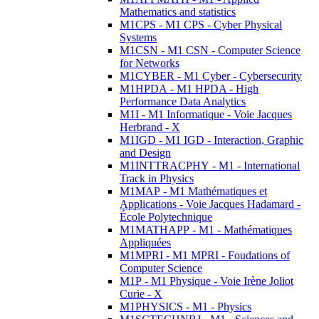
Mathematics and statistics
M1CPS - M1 CPS - Cyber Physical
Systems
M1CSN - M1 CSN - Computer Science
for Networks
M1CYBER - M1 Cyber - Cybersecurity
M1HPDA - M1 HPDA - High
Performance Data Analytics
M1I - M1 Informatique - Voie Jacques
Herbrand - X
M1IGD - M1 IGD - Interaction, Graphic
and Design
M1INTTRACPHY - M1 - International
Track in Physics
M1MAP - M1 Mathématiques et
Applications - Voie Jacques Hadamard -
École Polytechnique
M1MATHAPP - M1 - Mathématiques
Appliquées
M1MPRI - M1 MPRI - Foudations of
Computer Science
M1P - M1 Physique - Voie Irène Joliot
Curie - X
M1PHYSICS - M1 - Physics