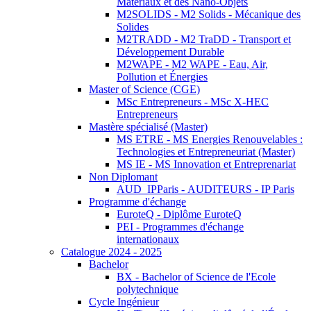
Matériaux et des Nano-Objets
M2SOLIDS - M2 Solids - Mécanique des
Solides
M2TRADD - M2 TraDD - Transport et
Développement Durable
M2WAPE - M2 WAPE - Eau, Air,
Pollution et Énergies
Master of Science (CGE)
MSc Entrepreneurs - MSc X-HEC
Entrepreneurs
Mastère spécialisé (Master)
MS ETRE - MS Energies Renouvelables :
Technologies et Entrepreneuriat (Master)
MS IE - MS Innovation et Entreprenariat
Non Diplomant
AUD_IPParis - AUDITEURS - IP Paris
Programme d'échange
EuroteQ - Diplôme EuroteQ
PEI - Programmes d'échange
internationaux
Catalogue 2024 - 2025
Bachelor
BX - Bachelor of Science de l'Ecole
polytechnique
Cycle Ingénieur