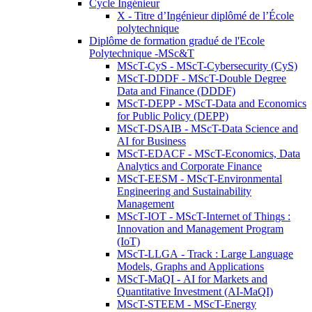
Cycle Ingénieur
X - Titre d’Ingénieur diplômé de l’École
polytechnique
Diplôme de formation gradué de l'Ecole
Polytechnique -MSc&T
MScT-CyS - MScT-Cybersecurity (CyS)
MScT-DDDF - MScT-Double Degree
Data and Finance (DDDF)
MScT-DEPP - MScT-Data and Economics
for Public Policy (DEPP)
MScT-DSAIB - MScT-Data Science and
AI for Business
MScT-EDACF - MScT-Economics, Data
Analytics and Corporate Finance
MScT-EESM - MScT-Environmental
Engineering and Sustainability
Management
MScT-IOT - MScT-Internet of Things :
Innovation and Management Program
(IoT)
MScT-LLGA - Track : Large Language
Models, Graphs and Applications
MScT-MaQI - AI for Markets and
Quantitative Investment (AI-MaQI)
MScT-STEEM - MScT-Energy