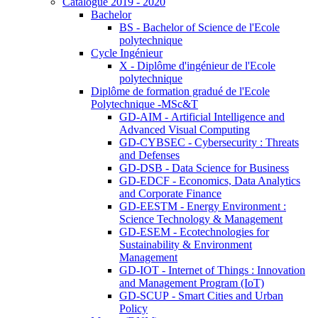
Catalogue 2019 - 2020
Bachelor
BS - Bachelor of Science de l'Ecole
polytechnique
Cycle Ingénieur
X - Diplôme d'ingénieur de l'Ecole
polytechnique
Diplôme de formation gradué de l'Ecole
Polytechnique -MSc&T
GD-AIM - Artificial Intelligence and
Advanced Visual Computing
GD-CYBSEC - Cybersecurity : Threats
and Defenses
GD-DSB - Data Science for Business
GD-EDCF - Economics, Data Analytics
and Corporate Finance
GD-EESTM - Energy Environment :
Science Technology & Management
GD-ESEM - Ecotechnologies for
Sustainability & Environment
Management
GD-IOT - Internet of Things : Innovation
and Management Program (IoT)
GD-SCUP - Smart Cities and Urban
Policy