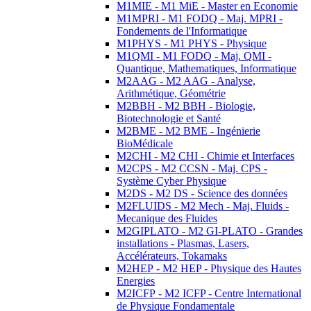
M1MIE - M1 MiE - Master en Economie
M1MPRI - M1 FODQ - Maj. MPRI -
Fondements de l'Informatique
M1PHYS - M1 PHYS - Physique
M1QMI - M1 FODQ - Maj. QMI -
Quantique, Mathematiques, Informatique
M2AAG - M2 AAG - Analyse,
Arithmétique, Géométrie
M2BBH - M2 BBH - Biologie,
Biotechnologie et Santé
M2BME - M2 BME - Ingénierie
BioMédicale
M2CHI - M2 CHI - Chimie et Interfaces
M2CPS - M2 CCSN - Maj. CPS -
Système Cyber Physique
M2DS - M2 DS - Science des données
M2FLUIDS - M2 Mech - Maj. Fluids -
Mecanique des Fluides
M2GIPLATO - M2 GI-PLATO - Grandes
installations - Plasmas, Lasers,
Accélérateurs, Tokamaks
M2HEP - M2 HEP - Physique des Hautes
Energies
M2ICFP - M2 ICFP - Centre International
de Physique Fondamentale