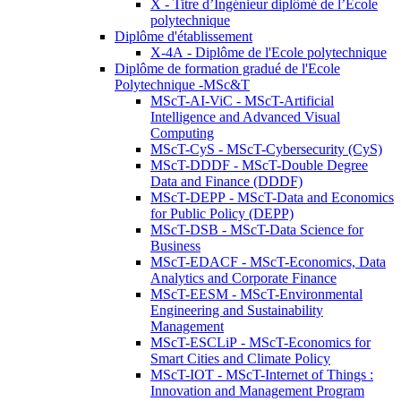
X - Titre d’Ingénieur diplômé de l’École
polytechnique
Diplôme d'établissement
X-4A - Diplôme de l'Ecole polytechnique
Diplôme de formation gradué de l'Ecole
Polytechnique -MSc&T
MScT-AI-ViC - MScT-Artificial
Intelligence and Advanced Visual
Computing
MScT-CyS - MScT-Cybersecurity (CyS)
MScT-DDDF - MScT-Double Degree
Data and Finance (DDDF)
MScT-DEPP - MScT-Data and Economics
for Public Policy (DEPP)
MScT-DSB - MScT-Data Science for
Business
MScT-EDACF - MScT-Economics, Data
Analytics and Corporate Finance
MScT-EESM - MScT-Environmental
Engineering and Sustainability
Management
MScT-ESCLiP - MScT-Economics for
Smart Cities and Climate Policy
MScT-IOT - MScT-Internet of Things :
Innovation and Management Program