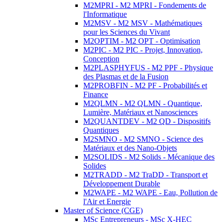
M2MPRI - M2 MPRI - Fondements de
l'Informatique
M2MSV - M2 MSV - Mathématiques
pour les Sciences du Vivant
M2OPTIM - M2 OPT - Optimisation
M2PIC - M2 PIC - Projet, Innovation,
Conception
M2PLASPHYFUS - M2 PPF - Physique
des Plasmas et de la Fusion
M2PROBFIN - M2 PF - Probabilités et
Finance
M2QLMN - M2 QLMN - Quantique,
Lumière, Matériaux et Nanosciences
M2QUANTDEV - M2 QD - Dispositifs
Quantiques
M2SMNO - M2 SMNO - Science des
Matériaux et des Nano-Objets
M2SOLIDS - M2 Solids - Mécanique des
Solides
M2TRADD - M2 TraDD - Transport et
Développement Durable
M2WAPE - M2 WAPE - Eau, Pollution de
l'Air et Energie
Master of Science (CGE)
MSc Entrepreneurs - MSc X-HEC