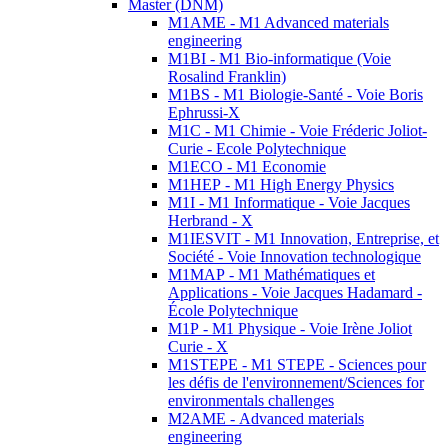
Master (DNM)
M1AME - M1 Advanced materials
engineering
M1BI - M1 Bio-informatique (Voie
Rosalind Franklin)
M1BS - M1 Biologie-Santé - Voie Boris
Ephrussi-X
M1C - M1 Chimie - Voie Fréderic Joliot-
Curie - Ecole Polytechnique
M1ECO - M1 Economie
M1HEP - M1 High Energy Physics
M1I - M1 Informatique - Voie Jacques
Herbrand - X
M1IESVIT - M1 Innovation, Entreprise, et
Société - Voie Innovation technologique
M1MAP - M1 Mathématiques et
Applications - Voie Jacques Hadamard -
École Polytechnique
M1P - M1 Physique - Voie Irène Joliot
Curie - X
M1STEPE - M1 STEPE - Sciences pour
les défis de l'environnement/Sciences for
environmentals challenges
M2AME - Advanced materials
engineering