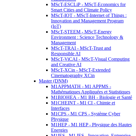
MScT-ESCLiP - MScT-Economics for
Smart Cities and Climate Policy
MScT-IOT - MScT-Internet of Things :
Innovation and Management Program
(IoT)
MScT-STEEM - MScT-Energy
Environment : Science Technology &
Management
MScT-TRAI - MScT-Trust and
Responsible AI
MScT-ViCAI - MScT-Visual Computing
and Creative AI
MScT-XCin - MScT-Extended
Cinematography XCin
Master (DNM)
M1APPMATH - M1 APPMS -
Mathématiques Appliquées et Statistiques
M1BIOHEA - M1 BH - Biologie et Santé
M1CHEINT - M1 CI - Chimie et
Interfaces
M1CPS - M1 CPS - Système Cyber
Physique
M1HEP - M1 HEP - Physique des Hautes
Energies
M1IES - M1 IES - Innovation, Entreprise