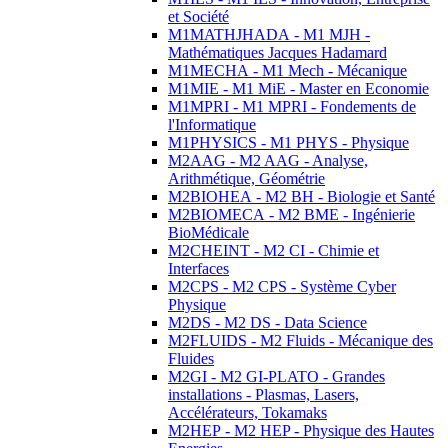
et Société
M1MATHJHADA - M1 MJH -
Mathématiques Jacques Hadamard
M1MECHA - M1 Mech - Mécanique
M1MIE - M1 MiE - Master en Economie
M1MPRI - M1 MPRI - Fondements de
l'Informatique
M1PHYSICS - M1 PHYS - Physique
M2AAG - M2 AAG - Analyse,
Arithmétique, Géométrie
M2BIOHEA - M2 BH - Biologie et Santé
M2BIOMECA - M2 BME - Ingénierie
BioMédicale
M2CHEINT - M2 CI - Chimie et
Interfaces
M2CPS - M2 CPS - Système Cyber
Physique
M2DS - M2 DS - Data Science
M2FLUIDS - M2 Fluids - Mécanique des
Fluides
M2GI - M2 GI-PLATO - Grandes
installations - Plasmas, Lasers,
Accélérateurs, Tokamaks
M2HEP - M2 HEP - Physique des Hautes