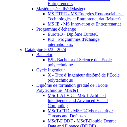
Entrepreneurs
Mastère spécialisé (Master)
MS ETRE - MS Energies Renouvelables :
Technologies et Entrepreneuriat (Master)
MS IE - MS Innovation et Entreprenariat
Programme d'échange
EuroteQ - Diplôme EuroteQ
PEI - Programmes d'échange
internationaux
Catalogue 2023 - 2024
Bachelor
BS - Bachelor of Science de l'Ecole
polytechnique
Cycle Ingénieur
X - Titre d’Ingénieur diplômé de l’École
polytechnique
Diplôme de formation gradué de l'Ecole
Polytechnique -MSc&T
MScT-AI-ViC - MScT-Artificial
Intelligence and Advanced Visual
Computing
MScT-CTD - MScT-Cybersecurity :
Threats and Defenses
MScT-DDDF - MScT-Double Degree
Data and Finance (DDDF)