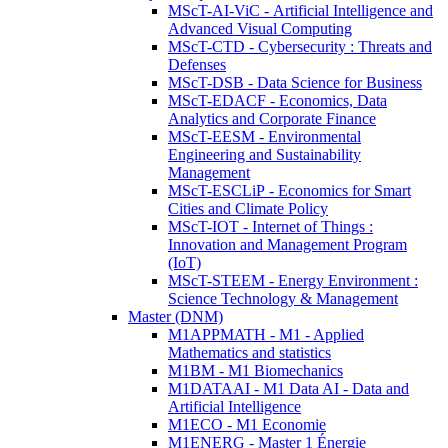
MScT-AI-ViC - Artificial Intelligence and
Advanced Visual Computing
MScT-CTD - Cybersecurity : Threats and
Defenses
MScT-DSB - Data Science for Business
MScT-EDACF - Economics, Data
Analytics and Corporate Finance
MScT-EESM - Environmental
Engineering and Sustainability
Management
MScT-ESCLiP - Economics for Smart
Cities and Climate Policy
MScT-IOT - Internet of Things :
Innovation and Management Program
(IoT)
MScT-STEEM - Energy Environment :
Science Technology & Management
Master (DNM)
M1APPMATH - M1 - Applied
Mathematics and statistics
M1BM - M1 Biomechanics
M1DATAAI - M1 Data AI - Data and
Artificial Intelligence
M1ECO - M1 Economie
M1ENERG - Master 1 Énergie