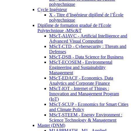
polytechnique
Cycle Ingénieur
X - Titre d’Ingénieur diplômé de l’École
polytechnique
Diplôme de formation gradué de l'Ecole
Polytechnique -MSc&T
MScT-AIAVC - Artificial Intelligence and
Advanced Visual Computing
MScT-CTD - Cybersecurity : Threats and
Defenses
MScT-DSB - Data Science for Business
MScT-ECOSEM - Environmental
Engineering and Sustainability
Management
MScT-EDACF - Economics, Data
Analytics and Corporate Finance
MScT-IOT - Internet of Things :
Innovation and Management Program
(IoT)
MScT-SCUP - Economics for Smart Cities
and Climate Policy
MScT-STEEM - Energy Environment :
Science Technology & Management
Master (DNM)
M1APPMATH - M1 - Applied