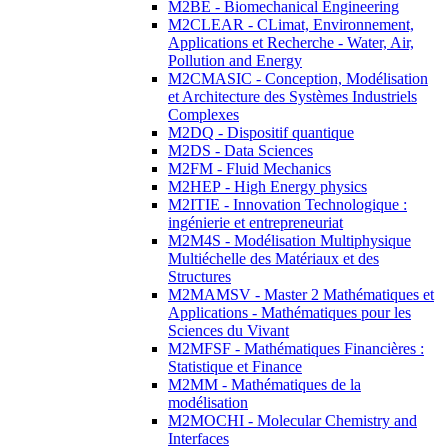
M2BE - Biomechanical Engineering
M2CLEAR - CLimat, Environnement,
Applications et Recherche - Water, Air,
Pollution and Energy
M2CMASIC - Conception, Modélisation
et Architecture des Systèmes Industriels
Complexes
M2DQ - Dispositif quantique
M2DS - Data Sciences
M2FM - Fluid Mechanics
M2HEP - High Energy physics
M2ITIE - Innovation Technologique :
ingénierie et entrepreneuriat
M2M4S - Modélisation Multiphysique
Multiéchelle des Matériaux et des
Structures
M2MAMSV - Master 2 Mathématiques et
Applications - Mathématiques pour les
Sciences du Vivant
M2MFSF - Mathématiques Financières :
Statistique et Finance
M2MM - Mathématiques de la
modélisation
M2MOCHI - Molecular Chemistry and
Interfaces