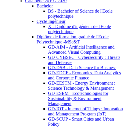
Catalogue 2019 - 2020
Bachelor
BS - Bachelor of Science de l'Ecole
polytechnique
Cycle Ingénieur
X - Diplôme d'ingénieur de l'Ecole
polytechnique
Diplôme de formation gradué de l'Ecole
Polytechnique -MSc&T
GD-AIM - Artificial Intelligence and
Advanced Visual Computing
GD-CYBSEC - Cybersecurity : Threats
and Defenses
GD-DSB - Data Science for Business
GD-EDCF - Economics, Data Analytics
and Corporate Finance
GD-EESTM - Energy Environment :
Science Technology & Management
GD-ESEM - Ecotechnologies for
Sustainability & Environment
Management
GD-IOT - Internet of Things : Innovation
and Management Program (IoT)
GD-SCUP - Smart Cities and Urban
Policy