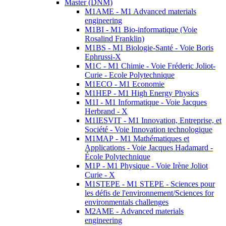
Master (DNM)
M1AME - M1 Advanced materials
engineering
M1BI - M1 Bio-informatique (Voie
Rosalind Franklin)
M1BS - M1 Biologie-Santé - Voie Boris
Ephrussi-X
M1C - M1 Chimie - Voie Fréderic Joliot-
Curie - Ecole Polytechnique
M1ECO - M1 Economie
M1HEP - M1 High Energy Physics
M1I - M1 Informatique - Voie Jacques
Herbrand - X
M1IESVIT - M1 Innovation, Entreprise, et
Société - Voie Innovation technologique
M1MAP - M1 Mathématiques et
Applications - Voie Jacques Hadamard -
École Polytechnique
M1P - M1 Physique - Voie Irène Joliot
Curie - X
M1STEPE - M1 STEPE - Sciences pour
les défis de l'environnement/Sciences for
environmentals challenges
M2AME - Advanced materials
engineering