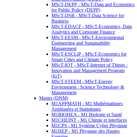
MScT-DEPP - MScT-Data and Economics
for Public Policy (DEPP)
MScT-DSB - MScT-Data Science for
Business
MScT-EDACF - MScT-Economics, Data
Analytics and Corporate Finance
MScT-EESM - MScT-Environmental
Engineering and Sustainability
Management
MScT-ESCLiP - MScT-Economics for
Smart Cities and Climate Policy
MScT-IOT - MScT-Internet of Things :
Innovation and Management Program
(IoT)
MScT-STEEM - MScT-Energy
Environment : Science Technology &
Management
Master (DNM)
M1APPMATH - M1 Mathématiques
Appliquées et Statistiques
M1BIOHEA - M1 Biologie et Santé
M1CHEINT - M1 Chimie et Interfaces
M1CPS - M1 Système Cyber Physique
M1HEP - M1 Physique des Hautes
Energies