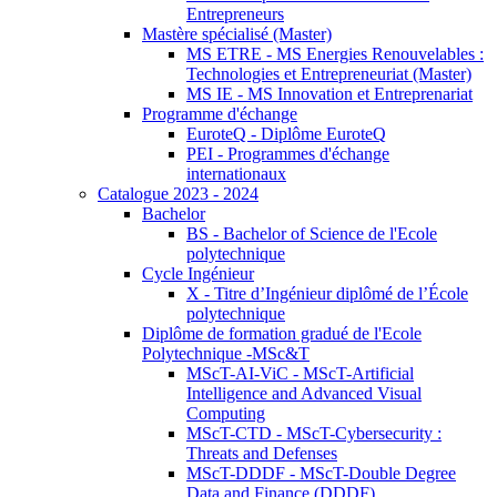
Entrepreneurs
Mastère spécialisé (Master)
MS ETRE - MS Energies Renouvelables :
Technologies et Entrepreneuriat (Master)
MS IE - MS Innovation et Entreprenariat
Programme d'échange
EuroteQ - Diplôme EuroteQ
PEI - Programmes d'échange
internationaux
Catalogue 2023 - 2024
Bachelor
BS - Bachelor of Science de l'Ecole
polytechnique
Cycle Ingénieur
X - Titre d’Ingénieur diplômé de l’École
polytechnique
Diplôme de formation gradué de l'Ecole
Polytechnique -MSc&T
MScT-AI-ViC - MScT-Artificial
Intelligence and Advanced Visual
Computing
MScT-CTD - MScT-Cybersecurity :
Threats and Defenses
MScT-DDDF - MScT-Double Degree
Data and Finance (DDDF)