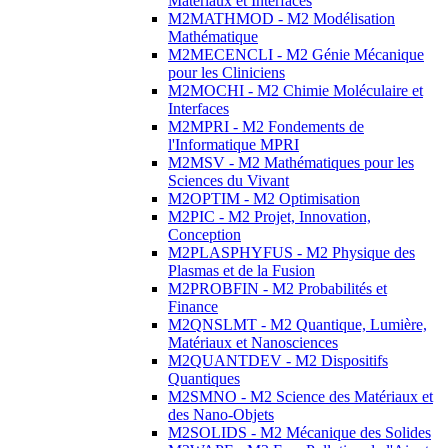
Matériaux et Interfaces
M2MATHMOD - M2 Modélisation
Mathématique
M2MECENCLI - M2 Génie Mécanique
pour les Cliniciens
M2MOCHI - M2 Chimie Moléculaire et
Interfaces
M2MPRI - M2 Fondements de
l'Informatique MPRI
M2MSV - M2 Mathématiques pour les
Sciences du Vivant
M2OPTIM - M2 Optimisation
M2PIC - M2 Projet, Innovation,
Conception
M2PLASPHYFUS - M2 Physique des
Plasmas et de la Fusion
M2PROBFIN - M2 Probabilités et
Finance
M2QNSLMT - M2 Quantique, Lumière,
Matériaux et Nanosciences
M2QUANTDEV - M2 Dispositifs
Quantiques
M2SMNO - M2 Science des Matériaux et
des Nano-Objets
M2SOLIDS - M2 Mécanique des Solides