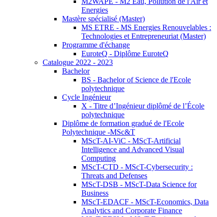
M2WAPE - M2 Eau, Pollution de l'Air et
Energies
Mastère spécialisé (Master)
MS ETRE - MS Energies Renouvelables :
Technologies et Entrepreneuriat (Master)
Programme d'échange
EuroteQ - Diplôme EuroteQ
Catalogue 2022 - 2023
Bachelor
BS - Bachelor of Science de l'Ecole
polytechnique
Cycle Ingénieur
X - Titre d’Ingénieur diplômé de l’École
polytechnique
Diplôme de formation gradué de l'Ecole
Polytechnique -MSc&T
MScT-AI-ViC - MScT-Artificial
Intelligence and Advanced Visual
Computing
MScT-CTD - MScT-Cybersecurity :
Threats and Defenses
MScT-DSB - MScT-Data Science for
Business
MScT-EDACF - MScT-Economics, Data
Analytics and Corporate Finance