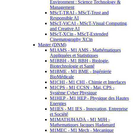
Environment : Science Technology &
Management
MScT-TRAI - MScT-Trust and
Responsible AI
MScT-ViCAI - MScT-Visual Computing
and Creative AI
MScT-XCin - MScT-Extended
Cinematography XCin
Master (DNM)
M1AMS - M1 AMS - Mathématiques
Appliquées et Statistiques
M1BBH - M1 BBH - Biologie,
Biotechnologie et Santé
M1BME - M1 BME - Ingénierie
BioMédicale
M1CHI - M1 CHI - Chimie et Interfaces
M1CPS - M1 CCSN - Maj. CPS -
Système Cyber Physique
M1HEP - M1 HEP - Physique des Hautes
Energies
M1IES - M1 IES - Innovation, Entreprise
et Société
M1MATHJHADA - M1 MJH -
Mathematiques Jacques Hadamard
M1MEC - M1 Mech - Mecanique