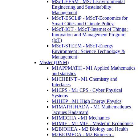
MScT-EESM - MScT-Environmental
Engineering and Sustainability
Management
MScT-ESCLiP - MScT-Economics for
Smart Cities and Climate Policy
MScT-IOT - MScT-Internet of Things :
Innovation and Management Program
(IoT)
MScT-STEEM - MScT-Energy
Environment : Science Technology &
Management
Master (DNM)
M1APPMATH - M1 Applied Mathematics
and statistics
M1CHEINT - M1 Chemistry and
Interfaces
M1CPS - M1 CPS - Cyber Physical
Systems
M1HEP - M1 High Energy Physics
M1MATHJHADA - M1 Mathematiques
Jacques Hadamard
M1MECHA - M1 Mechanics
M1MIE - M1 MIE - Master in Economics
M2BIOHEA - M2 Biology and Health
M2BIOMECA - M2 Biomeca -