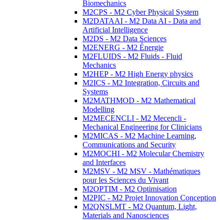
Biomechanics
M2CPS - M2 Cyber Physical System
M2DATAAI - M2 Data AI - Data and
Artificial Intelligence
M2DS - M2 Data Sciences
M2ENERG - M2 Énergie
M2FLUIDS - M2 Fluids - Fluid
Mechanics
M2HEP - M2 High Energy physics
M2ICS - M2 Integration, Circuits and
Systems
M2MATHMOD - M2 Mathematical
Modelling
M2MECENCLI - M2 Mecencli -
Mechanical Engineering for Clinicians
M2MICAS - M2 Machine Learning,
Communications and Security
M2MOCHI - M2 Molecular Chemistry
and Interfaces
M2MSV - M2 MSV - Mathématiques
pour les Sciences du Vivant
M2OPTIM - M2 Optimisation
M2PIC - M2 Projet Innovation Conception
M2QNSLMT - M2 Quantum, Light,
Materials and Nanosciences