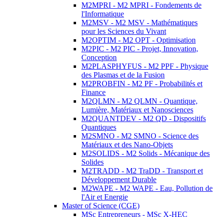
M2MPRI - M2 MPRI - Fondements de
l'Informatique
M2MSV - M2 MSV - Mathématiques
pour les Sciences du Vivant
M2OPTIM - M2 OPT - Optimisation
M2PIC - M2 PIC - Projet, Innovation,
Conception
M2PLASPHYFUS - M2 PPF - Physique
des Plasmas et de la Fusion
M2PROBFIN - M2 PF - Probabilités et
Finance
M2QLMN - M2 QLMN - Quantique,
Lumière, Matériaux et Nanosciences
M2QUANTDEV - M2 QD - Dispositifs
Quantiques
M2SMNO - M2 SMNO - Science des
Matériaux et des Nano-Objets
M2SOLIDS - M2 Solids - Mécanique des
Solides
M2TRADD - M2 TraDD - Transport et
Développement Durable
M2WAPE - M2 WAPE - Eau, Pollution de
l'Air et Energie
Master of Science (CGE)
MSc Entrepreneurs - MSc X-HEC