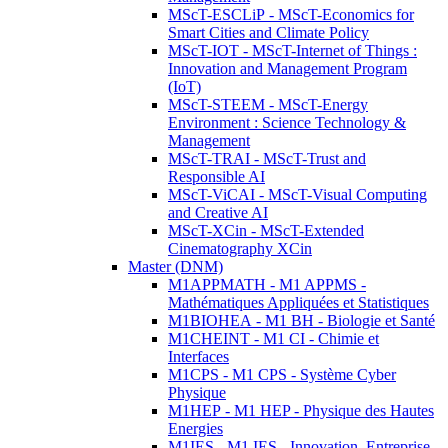
MScT-ESCLiP - MScT-Economics for
Smart Cities and Climate Policy
MScT-IOT - MScT-Internet of Things :
Innovation and Management Program
(IoT)
MScT-STEEM - MScT-Energy
Environment : Science Technology &
Management
MScT-TRAI - MScT-Trust and
Responsible AI
MScT-ViCAI - MScT-Visual Computing
and Creative AI
MScT-XCin - MScT-Extended
Cinematography XCin
Master (DNM)
M1APPMATH - M1 APPMS -
Mathématiques Appliquées et Statistiques
M1BIOHEA - M1 BH - Biologie et Santé
M1CHEINT - M1 CI - Chimie et
Interfaces
M1CPS - M1 CPS - Système Cyber
Physique
M1HEP - M1 HEP - Physique des Hautes
Energies
M1IES - M1 IES - Innovation, Entreprise