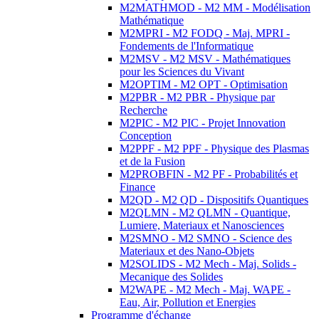
M2MATHMOD - M2 MM - Modélisation
Mathématique
M2MPRI - M2 FODQ - Maj. MPRI -
Fondements de l'Informatique
M2MSV - M2 MSV - Mathématiques
pour les Sciences du Vivant
M2OPTIM - M2 OPT - Optimisation
M2PBR - M2 PBR - Physique par
Recherche
M2PIC - M2 PIC - Projet Innovation
Conception
M2PPF - M2 PPF - Physique des Plasmas
et de la Fusion
M2PROBFIN - M2 PF - Probabilités et
Finance
M2QD - M2 QD - Dispositifs Quantiques
M2QLMN - M2 QLMN - Quantique,
Lumiere, Materiaux et Nanosciences
M2SMNO - M2 SMNO - Science des
Materiaux et des Nano-Objets
M2SOLIDS - M2 Mech - Maj. Solids -
Mecanique des Solides
M2WAPE - M2 Mech - Maj. WAPE -
Eau, Air, Pollution et Energies
Programme d'échange