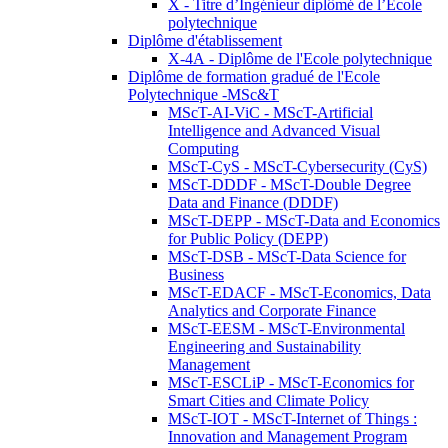
X - Titre d’Ingénieur diplômé de l’École
polytechnique
Diplôme d'établissement
X-4A - Diplôme de l'Ecole polytechnique
Diplôme de formation gradué de l'Ecole
Polytechnique -MSc&T
MScT-AI-ViC - MScT-Artificial
Intelligence and Advanced Visual
Computing
MScT-CyS - MScT-Cybersecurity (CyS)
MScT-DDDF - MScT-Double Degree
Data and Finance (DDDF)
MScT-DEPP - MScT-Data and Economics
for Public Policy (DEPP)
MScT-DSB - MScT-Data Science for
Business
MScT-EDACF - MScT-Economics, Data
Analytics and Corporate Finance
MScT-EESM - MScT-Environmental
Engineering and Sustainability
Management
MScT-ESCLiP - MScT-Economics for
Smart Cities and Climate Policy
MScT-IOT - MScT-Internet of Things :
Innovation and Management Program