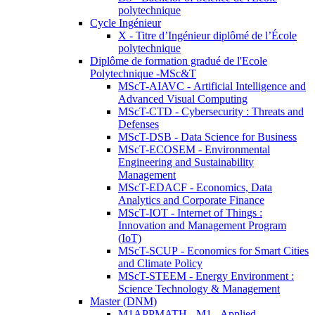
polytechnique
Cycle Ingénieur
X - Titre d’Ingénieur diplômé de l’École
polytechnique
Diplôme de formation gradué de l'Ecole
Polytechnique -MSc&T
MScT-AIAVC - Artificial Intelligence and
Advanced Visual Computing
MScT-CTD - Cybersecurity : Threats and
Defenses
MScT-DSB - Data Science for Business
MScT-ECOSEM - Environmental
Engineering and Sustainability
Management
MScT-EDACF - Economics, Data
Analytics and Corporate Finance
MScT-IOT - Internet of Things :
Innovation and Management Program
(IoT)
MScT-SCUP - Economics for Smart Cities
and Climate Policy
MScT-STEEM - Energy Environment :
Science Technology & Management
Master (DNM)
M1APPMATH - M1 - Applied