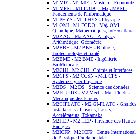
M1MIE - M1 MiE - Master en Economie
M1MPRI - M1 FODQ - Maj. MPRI -
Fondements de l'Informatique
M1PHYS - M1 PHYS - Physique
M1QMI - M1 FODQ - Maj. QMI -
Quantique, Mathematiques, Informatique
M2AAG - M2 AAG - Analyse,
Arithmétique, Géométrie
M2BBH - M2 BBH - Biologie,
Biotechnologie et Santé
M2BME - M2 BME - Ingénierie
BioMédicale
M2CHI - M2 CHI - Chimie et Interfaces
M2CPS - M2 CCSN - Maj. CPS -
Système Cyber Physique
M2DS - M2 DS - Science des données
M2FLUIDS - M2 Mech - Maj. Fluids -
Mecanique des Fluides
M2GIPLATO - M2 GI-PLATO - Grandes
installations - Plasmas, Lasers,
Accélérateurs, Tokamaks
M2HEP - M2 HEP - Physique des Hautes
Energies
M2ICFP - M2 ICFP - Centre International
de Physique Fondamentale