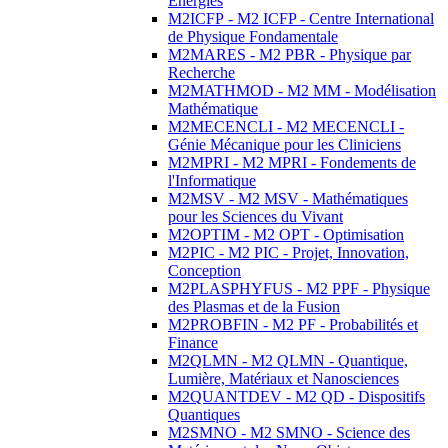
Energies
M2ICFP - M2 ICFP - Centre International
de Physique Fondamentale
M2MARES - M2 PBR - Physique par
Recherche
M2MATHMOD - M2 MM - Modélisation
Mathématique
M2MECENCLI - M2 MECENCLI -
Génie Mécanique pour les Cliniciens
M2MPRI - M2 MPRI - Fondements de
l'Informatique
M2MSV - M2 MSV - Mathématiques
pour les Sciences du Vivant
M2OPTIM - M2 OPT - Optimisation
M2PIC - M2 PIC - Projet, Innovation,
Conception
M2PLASPHYFUS - M2 PPF - Physique
des Plasmas et de la Fusion
M2PROBFIN - M2 PF - Probabilités et
Finance
M2QLMN - M2 QLMN - Quantique,
Lumière, Matériaux et Nanosciences
M2QUANTDEV - M2 QD - Dispositifs
Quantiques
M2SMNO - M2 SMNO - Science des