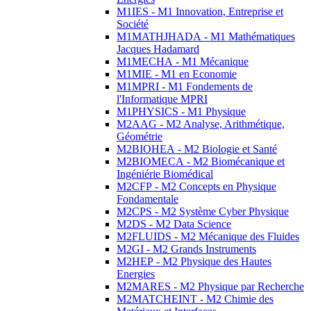
M1IES - M1 Innovation, Entreprise et
Société
M1MATHJHADA - M1 Mathématiques
Jacques Hadamard
M1MECHA - M1 Mécanique
M1MIE - M1 en Economie
M1MPRI - M1 Fondements de
l'Informatique MPRI
M1PHYSICS - M1 Physique
M2AAG - M2 Analyse, Arithmétique,
Géométrie
M2BIOHEA - M2 Biologie et Santé
M2BIOMECA - M2 Biomécanique et
Ingéniérie Biomédical
M2CFP - M2 Concepts en Physique
Fondamentale
M2CPS - M2 Système Cyber Physique
M2DS - M2 Data Science
M2FLUIDS - M2 Mécanique des Fluides
M2GI - M2 Grands Instruments
M2HEP - M2 Physique des Hautes
Energies
M2MARES - M2 Physique par Recherche
M2MATCHEINT - M2 Chimie des