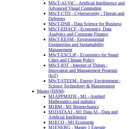
MScT-AI-ViC - Artificial Intelligence and
Advanced Visual Computing
MScT-CTD - Cybersecurity : Threats and
Defenses
MScT-DSB - Data Science for Business
MScT-EDACF - Economics, Data
Analytics and Corporate Finance
MScT-EESM - Environmental
Engineering and Sustainability
Management
MScT-ESCLiP - Economics for Smart
Cities and Climate Policy
MScT-IOT - Internet of Things :
Innovation and Management Program
(IoT)
MScT-STEEM - Energy Environment :
Science Technology & Management
Master (DNM)
M1APPMATH - M1 - Applied
Mathematics and statistics
M1BM - M1 Biomechanics
M1DATAAI - M1 Data AI - Data and
Artificial Intelligence
M1ECO - M1 Economie
M1ENERG - Master 1 Énergie