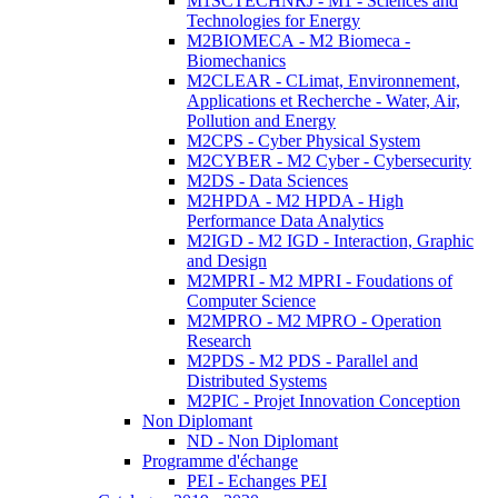
M1SCTECHNRJ - M1 - Sciences and
Technologies for Energy
M2BIOMECA - M2 Biomeca -
Biomechanics
M2CLEAR - CLimat, Environnement,
Applications et Recherche - Water, Air,
Pollution and Energy
M2CPS - Cyber Physical System
M2CYBER - M2 Cyber - Cybersecurity
M2DS - Data Sciences
M2HPDA - M2 HPDA - High
Performance Data Analytics
M2IGD - M2 IGD - Interaction, Graphic
and Design
M2MPRI - M2 MPRI - Foudations of
Computer Science
M2MPRO - M2 MPRO - Operation
Research
M2PDS - M2 PDS - Parallel and
Distributed Systems
M2PIC - Projet Innovation Conception
Non Diplomant
ND - Non Diplomant
Programme d'échange
PEI - Echanges PEI