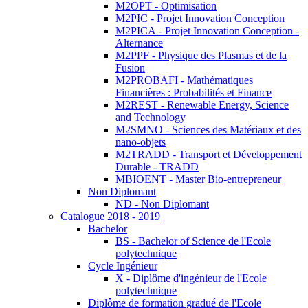
M2OPT - Optimisation
M2PIC - Projet Innovation Conception
M2PICA - Projet Innovation Conception -
Alternance
M2PPF - Physique des Plasmas et de la
Fusion
M2PROBAFI - Mathématiques
Financières : Probabilités et Finance
M2REST - Renewable Energy, Science
and Technology
M2SMNO - Sciences des Matériaux et des
nano-objets
M2TRADD - Transport et Développement
Durable - TRADD
MBIOENT - Master Bio-entrepreneur
Non Diplomant
ND - Non Diplomant
Catalogue 2018 - 2019
Bachelor
BS - Bachelor of Science de l'Ecole
polytechnique
Cycle Ingénieur
X - Diplôme d'ingénieur de l'Ecole
polytechnique
Diplôme de formation gradué de l'Ecole