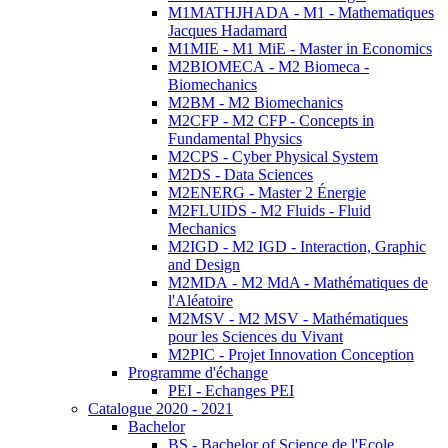
M1MATHJHADA - M1 - Mathematiques
Jacques Hadamard
M1MIE - M1 MiE - Master in Economics
M2BIOMECA - M2 Biomeca -
Biomechanics
M2BM - M2 Biomechanics
M2CFP - M2 CFP - Concepts in
Fundamental Physics
M2CPS - Cyber Physical System
M2DS - Data Sciences
M2ENERG - Master 2 Énergie
M2FLUIDS - M2 Fluids - Fluid
Mechanics
M2IGD - M2 IGD - Interaction, Graphic
and Design
M2MDA - M2 MdA - Mathématiques de
l'Aléatoire
M2MSV - M2 MSV - Mathématiques
pour les Sciences du Vivant
M2PIC - Projet Innovation Conception
Programme d'échange
PEI - Echanges PEI
Catalogue 2020 - 2021
Bachelor
BS - Bachelor of Science de l'Ecole