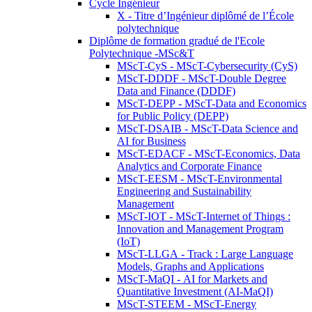
Cycle Ingénieur
X - Titre d’Ingénieur diplômé de l’École
polytechnique
Diplôme de formation gradué de l'Ecole
Polytechnique -MSc&T
MScT-CyS - MScT-Cybersecurity (CyS)
MScT-DDDF - MScT-Double Degree
Data and Finance (DDDF)
MScT-DEPP - MScT-Data and Economics
for Public Policy (DEPP)
MScT-DSAIB - MScT-Data Science and
AI for Business
MScT-EDACF - MScT-Economics, Data
Analytics and Corporate Finance
MScT-EESM - MScT-Environmental
Engineering and Sustainability
Management
MScT-IOT - MScT-Internet of Things :
Innovation and Management Program
(IoT)
MScT-LLGA - Track : Large Language
Models, Graphs and Applications
MScT-MaQI - AI for Markets and
Quantitative Investment (AI-MaQI)
MScT-STEEM - MScT-Energy