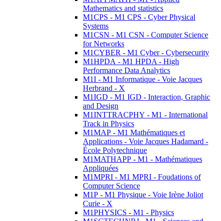
Mathematics and statistics
M1CPS - M1 CPS - Cyber Physical
Systems
M1CSN - M1 CSN - Computer Science
for Networks
M1CYBER - M1 Cyber - Cybersecurity
M1HPDA - M1 HPDA - High
Performance Data Analytics
M1I - M1 Informatique - Voie Jacques
Herbrand - X
M1IGD - M1 IGD - Interaction, Graphic
and Design
M1INTTRACPHY - M1 - International
Track in Physics
M1MAP - M1 Mathématiques et
Applications - Voie Jacques Hadamard -
École Polytechnique
M1MATHAPP - M1 - Mathématiques
Appliquées
M1MPRI - M1 MPRI - Foudations of
Computer Science
M1P - M1 Physique - Voie Irène Joliot
Curie - X
M1PHYSICS - M1 - Physics