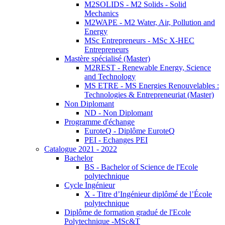
M2SOLIDS - M2 Solids - Solid
Mechanics
M2WAPE - M2 Water, Air, Pollution and
Energy
MSc Entrepreneurs - MSc X-HEC
Entrepreneurs
Mastère spécialisé (Master)
M2REST - Renewable Energy, Science
and Technology
MS ETRE - MS Energies Renouvelables :
Technologies & Entrepreneuriat (Master)
Non Diplomant
ND - Non Diplomant
Programme d'échange
EuroteQ - Diplôme EuroteQ
PEI - Echanges PEI
Catalogue 2021 - 2022
Bachelor
BS - Bachelor of Science de l'Ecole
polytechnique
Cycle Ingénieur
X - Titre d’Ingénieur diplômé de l’École
polytechnique
Diplôme de formation gradué de l'Ecole
Polytechnique -MSc&T