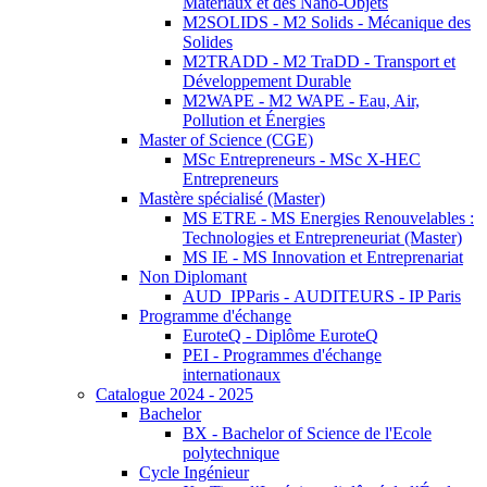
Matériaux et des Nano-Objets
M2SOLIDS - M2 Solids - Mécanique des
Solides
M2TRADD - M2 TraDD - Transport et
Développement Durable
M2WAPE - M2 WAPE - Eau, Air,
Pollution et Énergies
Master of Science (CGE)
MSc Entrepreneurs - MSc X-HEC
Entrepreneurs
Mastère spécialisé (Master)
MS ETRE - MS Energies Renouvelables :
Technologies et Entrepreneuriat (Master)
MS IE - MS Innovation et Entreprenariat
Non Diplomant
AUD_IPParis - AUDITEURS - IP Paris
Programme d'échange
EuroteQ - Diplôme EuroteQ
PEI - Programmes d'échange
internationaux
Catalogue 2024 - 2025
Bachelor
BX - Bachelor of Science de l'Ecole
polytechnique
Cycle Ingénieur