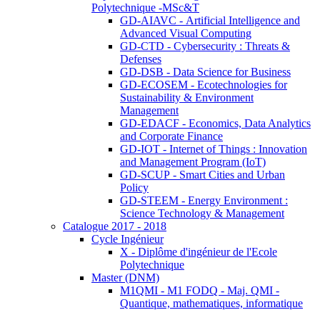
Polytechnique -MSc&T
GD-AIAVC - Artificial Intelligence and
Advanced Visual Computing
GD-CTD - Cybersecurity : Threats &
Defenses
GD-DSB - Data Science for Business
GD-ECOSEM - Ecotechnologies for
Sustainability & Environment
Management
GD-EDACF - Economics, Data Analytics
and Corporate Finance
GD-IOT - Internet of Things : Innovation
and Management Program (IoT)
GD-SCUP - Smart Cities and Urban
Policy
GD-STEEM - Energy Environment :
Science Technology & Management
Catalogue 2017 - 2018
Cycle Ingénieur
X - Diplôme d'ingénieur de l'Ecole
Polytechnique
Master (DNM)
M1QMI - M1 FODQ - Maj. QMI -
Quantique, mathematiques, informatique