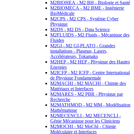
M2BIOHEA - M2 BH - Biologie et Santé
M2BIOMECA - M2 BME - Ingénierie
BioMédicale
M2CPS - M2 CPS - Système Cyber
Physique
M2DS - M2 DS - Data Science
M2FLUIDS - M2 Fluids - Mécanique des
Fluides
M2GI - M2 GI-PLATO - Grandes
installations - Plasmas, Lasers,
Accélérateurs, Tokamaks
M2HEP - M2 HEP - Physique des Hautes
Energies
M2ICFP - M2 ICFP - Centre International
de Physique Fondamentale
M2MACHI - M2 MACHI - Chimie des
Matériaux et Interfaces
M2MARES - M2 PBR - Physique par
Recherche
M2MATHMOD - M2 MM - Modélisation
Mathématique
M2MECENCLI - M2 MECENCLI -
Génie Mécanique pour les Cliniciens
M2MOCHI - M2 MoChI - Chimie
Moléculaire et Interfaces