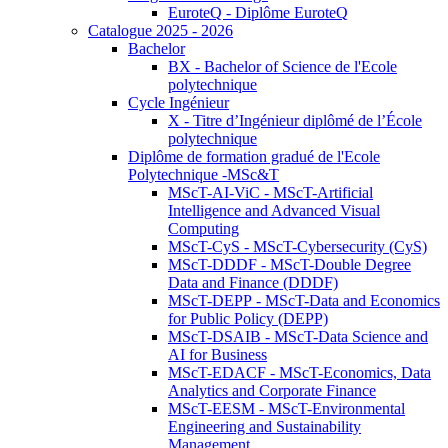
EuroteQ - Diplôme EuroteQ
Catalogue 2025 - 2026
Bachelor
BX - Bachelor of Science de l'Ecole
polytechnique
Cycle Ingénieur
X - Titre d’Ingénieur diplômé de l’École
polytechnique
Diplôme de formation gradué de l'Ecole
Polytechnique -MSc&T
MScT-AI-ViC - MScT-Artificial
Intelligence and Advanced Visual
Computing
MScT-CyS - MScT-Cybersecurity (CyS)
MScT-DDDF - MScT-Double Degree
Data and Finance (DDDF)
MScT-DEPP - MScT-Data and Economics
for Public Policy (DEPP)
MScT-DSAIB - MScT-Data Science and
AI for Business
MScT-EDACF - MScT-Economics, Data
Analytics and Corporate Finance
MScT-EESM - MScT-Environmental
Engineering and Sustainability
Management