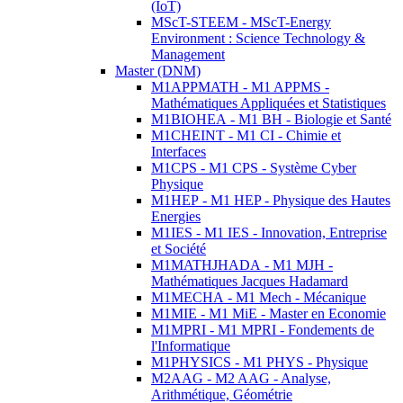
(IoT)
MScT-STEEM - MScT-Energy
Environment : Science Technology &
Management
Master (DNM)
M1APPMATH - M1 APPMS -
Mathématiques Appliquées et Statistiques
M1BIOHEA - M1 BH - Biologie et Santé
M1CHEINT - M1 CI - Chimie et
Interfaces
M1CPS - M1 CPS - Système Cyber
Physique
M1HEP - M1 HEP - Physique des Hautes
Energies
M1IES - M1 IES - Innovation, Entreprise
et Société
M1MATHJHADA - M1 MJH -
Mathématiques Jacques Hadamard
M1MECHA - M1 Mech - Mécanique
M1MIE - M1 MiE - Master en Economie
M1MPRI - M1 MPRI - Fondements de
l'Informatique
M1PHYSICS - M1 PHYS - Physique
M2AAG - M2 AAG - Analyse,
Arithmétique, Géométrie