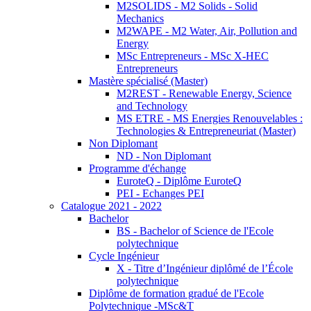
M2SOLIDS - M2 Solids - Solid
Mechanics
M2WAPE - M2 Water, Air, Pollution and
Energy
MSc Entrepreneurs - MSc X-HEC
Entrepreneurs
Mastère spécialisé (Master)
M2REST - Renewable Energy, Science
and Technology
MS ETRE - MS Energies Renouvelables :
Technologies & Entrepreneuriat (Master)
Non Diplomant
ND - Non Diplomant
Programme d'échange
EuroteQ - Diplôme EuroteQ
PEI - Echanges PEI
Catalogue 2021 - 2022
Bachelor
BS - Bachelor of Science de l'Ecole
polytechnique
Cycle Ingénieur
X - Titre d’Ingénieur diplômé de l’École
polytechnique
Diplôme de formation gradué de l'Ecole
Polytechnique -MSc&T