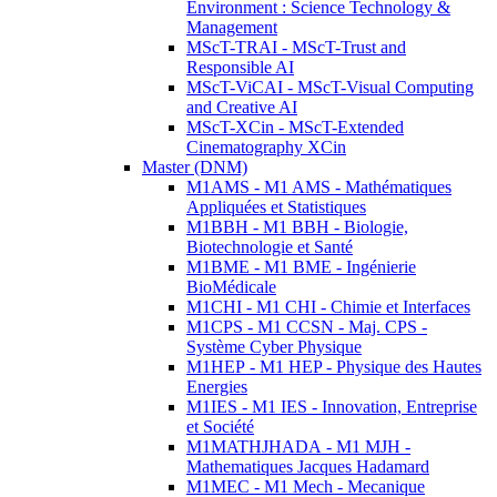
Environment : Science Technology &
Management
MScT-TRAI - MScT-Trust and
Responsible AI
MScT-ViCAI - MScT-Visual Computing
and Creative AI
MScT-XCin - MScT-Extended
Cinematography XCin
Master (DNM)
M1AMS - M1 AMS - Mathématiques
Appliquées et Statistiques
M1BBH - M1 BBH - Biologie,
Biotechnologie et Santé
M1BME - M1 BME - Ingénierie
BioMédicale
M1CHI - M1 CHI - Chimie et Interfaces
M1CPS - M1 CCSN - Maj. CPS -
Système Cyber Physique
M1HEP - M1 HEP - Physique des Hautes
Energies
M1IES - M1 IES - Innovation, Entreprise
et Société
M1MATHJHADA - M1 MJH -
Mathematiques Jacques Hadamard
M1MEC - M1 Mech - Mecanique