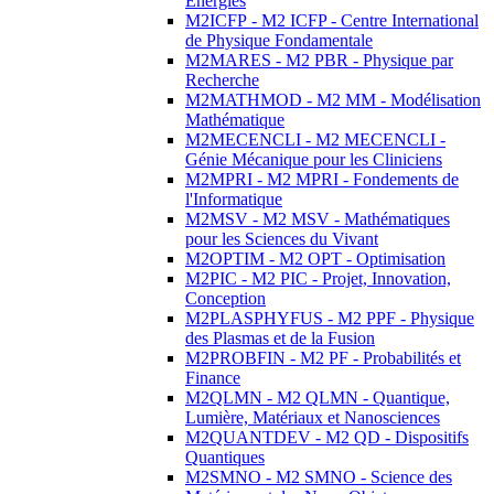
Energies
M2ICFP - M2 ICFP - Centre International
de Physique Fondamentale
M2MARES - M2 PBR - Physique par
Recherche
M2MATHMOD - M2 MM - Modélisation
Mathématique
M2MECENCLI - M2 MECENCLI -
Génie Mécanique pour les Cliniciens
M2MPRI - M2 MPRI - Fondements de
l'Informatique
M2MSV - M2 MSV - Mathématiques
pour les Sciences du Vivant
M2OPTIM - M2 OPT - Optimisation
M2PIC - M2 PIC - Projet, Innovation,
Conception
M2PLASPHYFUS - M2 PPF - Physique
des Plasmas et de la Fusion
M2PROBFIN - M2 PF - Probabilités et
Finance
M2QLMN - M2 QLMN - Quantique,
Lumière, Matériaux et Nanosciences
M2QUANTDEV - M2 QD - Dispositifs
Quantiques
M2SMNO - M2 SMNO - Science des