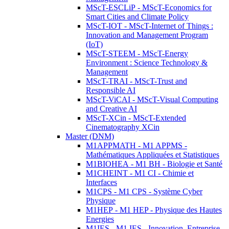
MScT-ESCLiP - MScT-Economics for
Smart Cities and Climate Policy
MScT-IOT - MScT-Internet of Things :
Innovation and Management Program
(IoT)
MScT-STEEM - MScT-Energy
Environment : Science Technology &
Management
MScT-TRAI - MScT-Trust and
Responsible AI
MScT-ViCAI - MScT-Visual Computing
and Creative AI
MScT-XCin - MScT-Extended
Cinematography XCin
Master (DNM)
M1APPMATH - M1 APPMS -
Mathématiques Appliquées et Statistiques
M1BIOHEA - M1 BH - Biologie et Santé
M1CHEINT - M1 CI - Chimie et
Interfaces
M1CPS - M1 CPS - Système Cyber
Physique
M1HEP - M1 HEP - Physique des Hautes
Energies
M1IES - M1 IES - Innovation, Entreprise