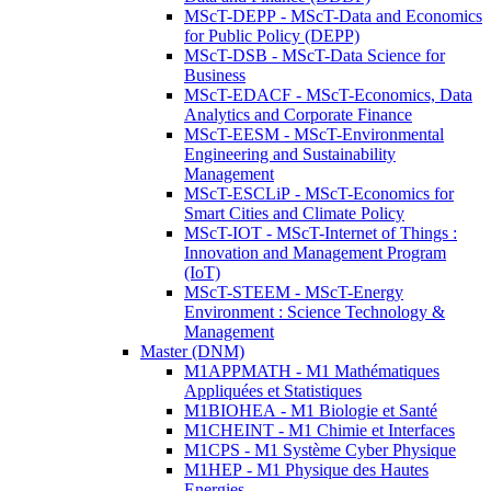
MScT-DEPP - MScT-Data and Economics
for Public Policy (DEPP)
MScT-DSB - MScT-Data Science for
Business
MScT-EDACF - MScT-Economics, Data
Analytics and Corporate Finance
MScT-EESM - MScT-Environmental
Engineering and Sustainability
Management
MScT-ESCLiP - MScT-Economics for
Smart Cities and Climate Policy
MScT-IOT - MScT-Internet of Things :
Innovation and Management Program
(IoT)
MScT-STEEM - MScT-Energy
Environment : Science Technology &
Management
Master (DNM)
M1APPMATH - M1 Mathématiques
Appliquées et Statistiques
M1BIOHEA - M1 Biologie et Santé
M1CHEINT - M1 Chimie et Interfaces
M1CPS - M1 Système Cyber Physique
M1HEP - M1 Physique des Hautes
Energies