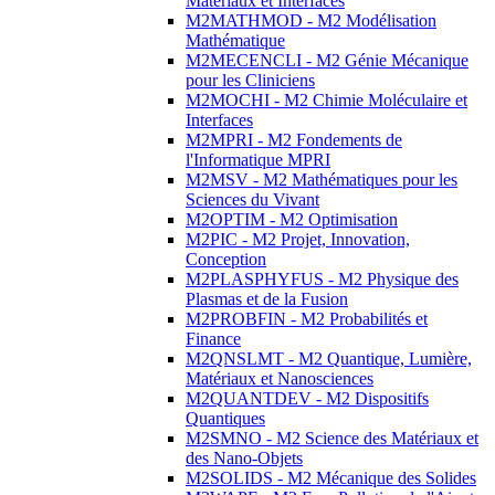
Matériaux et Interfaces
M2MATHMOD - M2 Modélisation
Mathématique
M2MECENCLI - M2 Génie Mécanique
pour les Cliniciens
M2MOCHI - M2 Chimie Moléculaire et
Interfaces
M2MPRI - M2 Fondements de
l'Informatique MPRI
M2MSV - M2 Mathématiques pour les
Sciences du Vivant
M2OPTIM - M2 Optimisation
M2PIC - M2 Projet, Innovation,
Conception
M2PLASPHYFUS - M2 Physique des
Plasmas et de la Fusion
M2PROBFIN - M2 Probabilités et
Finance
M2QNSLMT - M2 Quantique, Lumière,
Matériaux et Nanosciences
M2QUANTDEV - M2 Dispositifs
Quantiques
M2SMNO - M2 Science des Matériaux et
des Nano-Objets
M2SOLIDS - M2 Mécanique des Solides