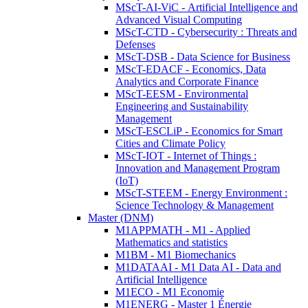
MScT-AI-ViC - Artificial Intelligence and
Advanced Visual Computing
MScT-CTD - Cybersecurity : Threats and
Defenses
MScT-DSB - Data Science for Business
MScT-EDACF - Economics, Data
Analytics and Corporate Finance
MScT-EESM - Environmental
Engineering and Sustainability
Management
MScT-ESCLiP - Economics for Smart
Cities and Climate Policy
MScT-IOT - Internet of Things :
Innovation and Management Program
(IoT)
MScT-STEEM - Energy Environment :
Science Technology & Management
Master (DNM)
M1APPMATH - M1 - Applied
Mathematics and statistics
M1BM - M1 Biomechanics
M1DATAAI - M1 Data AI - Data and
Artificial Intelligence
M1ECO - M1 Economie
M1ENERG - Master 1 Énergie