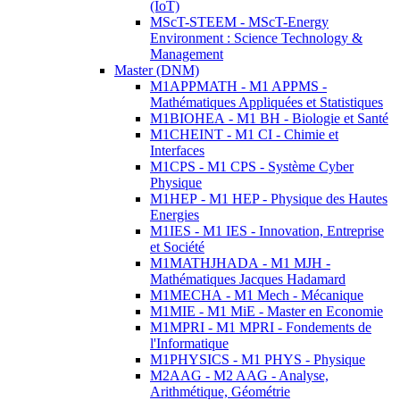
(IoT)
MScT-STEEM - MScT-Energy
Environment : Science Technology &
Management
Master (DNM)
M1APPMATH - M1 APPMS -
Mathématiques Appliquées et Statistiques
M1BIOHEA - M1 BH - Biologie et Santé
M1CHEINT - M1 CI - Chimie et
Interfaces
M1CPS - M1 CPS - Système Cyber
Physique
M1HEP - M1 HEP - Physique des Hautes
Energies
M1IES - M1 IES - Innovation, Entreprise
et Société
M1MATHJHADA - M1 MJH -
Mathématiques Jacques Hadamard
M1MECHA - M1 Mech - Mécanique
M1MIE - M1 MiE - Master en Economie
M1MPRI - M1 MPRI - Fondements de
l'Informatique
M1PHYSICS - M1 PHYS - Physique
M2AAG - M2 AAG - Analyse,
Arithmétique, Géométrie