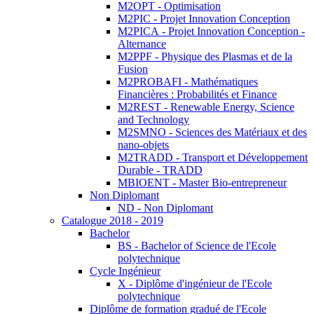
M2OPT - Optimisation
M2PIC - Projet Innovation Conception
M2PICA - Projet Innovation Conception -
Alternance
M2PPF - Physique des Plasmas et de la
Fusion
M2PROBAFI - Mathématiques
Financières : Probabilités et Finance
M2REST - Renewable Energy, Science
and Technology
M2SMNO - Sciences des Matériaux et des
nano-objets
M2TRADD - Transport et Développement
Durable - TRADD
MBIOENT - Master Bio-entrepreneur
Non Diplomant
ND - Non Diplomant
Catalogue 2018 - 2019
Bachelor
BS - Bachelor of Science de l'Ecole
polytechnique
Cycle Ingénieur
X - Diplôme d'ingénieur de l'Ecole
polytechnique
Diplôme de formation gradué de l'Ecole