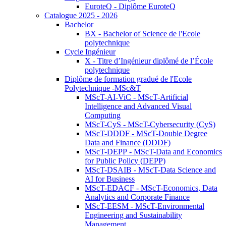
EuroteQ - Diplôme EuroteQ
Catalogue 2025 - 2026
Bachelor
BX - Bachelor of Science de l'Ecole
polytechnique
Cycle Ingénieur
X - Titre d’Ingénieur diplômé de l’École
polytechnique
Diplôme de formation gradué de l'Ecole
Polytechnique -MSc&T
MScT-AI-ViC - MScT-Artificial
Intelligence and Advanced Visual
Computing
MScT-CyS - MScT-Cybersecurity (CyS)
MScT-DDDF - MScT-Double Degree
Data and Finance (DDDF)
MScT-DEPP - MScT-Data and Economics
for Public Policy (DEPP)
MScT-DSAIB - MScT-Data Science and
AI for Business
MScT-EDACF - MScT-Economics, Data
Analytics and Corporate Finance
MScT-EESM - MScT-Environmental
Engineering and Sustainability
Management