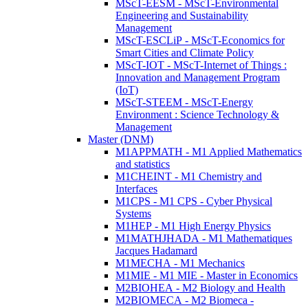
MScT-EESM - MScT-Environmental
Engineering and Sustainability
Management
MScT-ESCLiP - MScT-Economics for
Smart Cities and Climate Policy
MScT-IOT - MScT-Internet of Things :
Innovation and Management Program
(IoT)
MScT-STEEM - MScT-Energy
Environment : Science Technology &
Management
Master (DNM)
M1APPMATH - M1 Applied Mathematics
and statistics
M1CHEINT - M1 Chemistry and
Interfaces
M1CPS - M1 CPS - Cyber Physical
Systems
M1HEP - M1 High Energy Physics
M1MATHJHADA - M1 Mathematiques
Jacques Hadamard
M1MECHA - M1 Mechanics
M1MIE - M1 MIE - Master in Economics
M2BIOHEA - M2 Biology and Health
M2BIOMECA - M2 Biomeca -