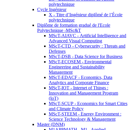
polytechnique
Cycle Ingénieur
X - Titre d’Ingénieur diplômé de l’École
polytechnique
Diplôme de formation gradué de l'Ecole
Polytechnique -MSc&T
MScT-AIAVC - Artificial Intelligence and
Advanced Visual Computing
MScT-CTD - Cybersecurity : Threats and
Defenses
MScT-DSB - Data Science for Business
MScT-ECOSEM - Environmental
Engineering and Sustainability
Management
MScT-EDACF - Economics, Data
Analytics and Corporate Finance
MScT-IOT - Internet of Things :
Innovation and Management Program
(IoT)
MScT-SCUP - Economics for Smart Cities
and Climate Policy
MScT-STEEM - Energy Environment :
Science Technology & Management
Master (DNM)
M1APPMATH - M1 - Applied