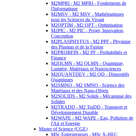
M2MPRI - M2 MPRI - Fondements de
l'Informatique
M2MSV - M2 MSV - Mathématiques
pour les Sciences du Vivant
M2OPTIM - M2 OPT - Optimisation
M2PIC - M2 PIC - Projet, Innovation,
Conception
M2PLASPHYFUS - M2 PPF - Physique
des Plasmas et de la Fusion
M2PROBFIN - M2 PF - Probabilités et
Finance
M2QLMN - M2 QLMN - Quantique,
Lumière, Matériaux et Nanosciences
M2QUANTDEV - M2 QD - Dispositifs
Quantiques
M2SMNO - M2 SMNO - Science des
Matériaux et des Nano-Objets
M2SOLIDS - M2 Solids - Mécanique des
Solides
M2TRADD - M2 TraDD - Transport et
Développement Durable
M2WAPE - M2 WAPE - Eau, Pollution de
l'Air et Energie
Master of Science (CGE)
MSc Entrepreneurs - MSc X-HEC