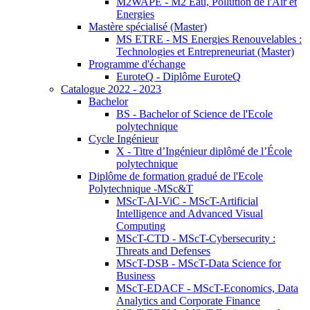
M2WAPE - M2 Eau, Pollution de l'Air et
Energies
Mastère spécialisé (Master)
MS ETRE - MS Energies Renouvelables :
Technologies et Entrepreneuriat (Master)
Programme d'échange
EuroteQ - Diplôme EuroteQ
Catalogue 2022 - 2023
Bachelor
BS - Bachelor of Science de l'Ecole
polytechnique
Cycle Ingénieur
X - Titre d’Ingénieur diplômé de l’École
polytechnique
Diplôme de formation gradué de l'Ecole
Polytechnique -MSc&T
MScT-AI-ViC - MScT-Artificial
Intelligence and Advanced Visual
Computing
MScT-CTD - MScT-Cybersecurity :
Threats and Defenses
MScT-DSB - MScT-Data Science for
Business
MScT-EDACF - MScT-Economics, Data
Analytics and Corporate Finance