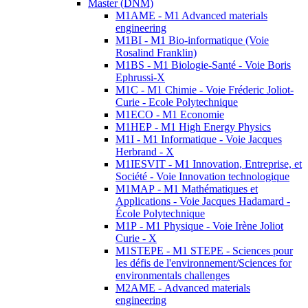
Master (DNM)
M1AME - M1 Advanced materials
engineering
M1BI - M1 Bio-informatique (Voie
Rosalind Franklin)
M1BS - M1 Biologie-Santé - Voie Boris
Ephrussi-X
M1C - M1 Chimie - Voie Fréderic Joliot-
Curie - Ecole Polytechnique
M1ECO - M1 Economie
M1HEP - M1 High Energy Physics
M1I - M1 Informatique - Voie Jacques
Herbrand - X
M1IESVIT - M1 Innovation, Entreprise, et
Société - Voie Innovation technologique
M1MAP - M1 Mathématiques et
Applications - Voie Jacques Hadamard -
École Polytechnique
M1P - M1 Physique - Voie Irène Joliot
Curie - X
M1STEPE - M1 STEPE - Sciences pour
les défis de l'environnement/Sciences for
environmentals challenges
M2AME - Advanced materials
engineering