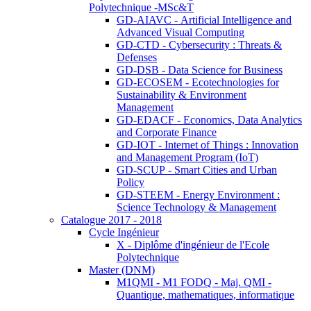
Polytechnique -MSc&T
GD-AIAVC - Artificial Intelligence and
Advanced Visual Computing
GD-CTD - Cybersecurity : Threats &
Defenses
GD-DSB - Data Science for Business
GD-ECOSEM - Ecotechnologies for
Sustainability & Environment
Management
GD-EDACF - Economics, Data Analytics
and Corporate Finance
GD-IOT - Internet of Things : Innovation
and Management Program (IoT)
GD-SCUP - Smart Cities and Urban
Policy
GD-STEEM - Energy Environment :
Science Technology & Management
Catalogue 2017 - 2018
Cycle Ingénieur
X - Diplôme d'ingénieur de l'Ecole
Polytechnique
Master (DNM)
M1QMI - M1 FODQ - Maj. QMI -
Quantique, mathematiques, informatique