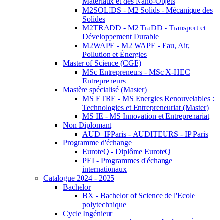
Matériaux et des Nano-Objets
M2SOLIDS - M2 Solids - Mécanique des
Solides
M2TRADD - M2 TraDD - Transport et
Développement Durable
M2WAPE - M2 WAPE - Eau, Air,
Pollution et Énergies
Master of Science (CGE)
MSc Entrepreneurs - MSc X-HEC
Entrepreneurs
Mastère spécialisé (Master)
MS ETRE - MS Energies Renouvelables :
Technologies et Entrepreneuriat (Master)
MS IE - MS Innovation et Entreprenariat
Non Diplomant
AUD_IPParis - AUDITEURS - IP Paris
Programme d'échange
EuroteQ - Diplôme EuroteQ
PEI - Programmes d'échange
internationaux
Catalogue 2024 - 2025
Bachelor
BX - Bachelor of Science de l'Ecole
polytechnique
Cycle Ingénieur