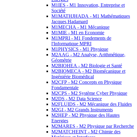
M1IES - M1 Innovation, Entreprise et
Société
M1MATHJHADA - M1 Mathématiques
Jacques Hadamard
M1MECHA - M1 Mécanique
M1MIE - M1 en Economie
M1MPRI - M1 Fondements de
l'Informatique MPRI
M1PHYSICS - M1 Physique
M2AAG - M2 Analyse, Arithmétique,
Géométrie
M2BIOHEA - M2 Biologie et Santé
M2BIOMECA - M2 Biomécanique et
Ingéniérie Biomédical
M2CFP - M2 Concepts en Physique
Fondamentale
M2CPS - M2 Système Cyber Physique
M2DS - M2 Data Science
M2FLUIDS - M2 Mécanique des Fluides
M2GI - M2 Grands Instruments
M2HEP - M2 Physique des Hautes
Energies
M2MARES - M2 Physique par Recherche
M2MATCHEINT - M2 Chimie des