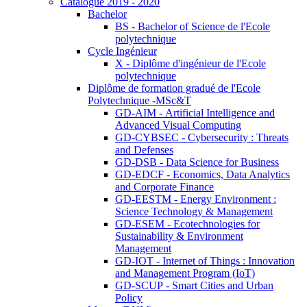
Catalogue 2019 - 2020
Bachelor
BS - Bachelor of Science de l'Ecole
polytechnique
Cycle Ingénieur
X - Diplôme d'ingénieur de l'Ecole
polytechnique
Diplôme de formation gradué de l'Ecole
Polytechnique -MSc&T
GD-AIM - Artificial Intelligence and
Advanced Visual Computing
GD-CYBSEC - Cybersecurity : Threats
and Defenses
GD-DSB - Data Science for Business
GD-EDCF - Economics, Data Analytics
and Corporate Finance
GD-EESTM - Energy Environment :
Science Technology & Management
GD-ESEM - Ecotechnologies for
Sustainability & Environment
Management
GD-IOT - Internet of Things : Innovation
and Management Program (IoT)
GD-SCUP - Smart Cities and Urban
Policy