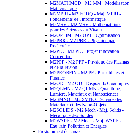
M2MATHMOD - M2 MM - Modélisation
Mathématique
M2MPRI - M2 FODQ - Maj. MPRI -
Fondements de l'Informatique
M2MSV - M2 MSV - Mathématiques
pour les Sciences du Vivant
M2OPTIM - M2 OPT - Optimisation
M2PBR - M2 PBR - Physique par
Recherche
M2PIC - M2 PIC - Projet Innovation
Conception
M2PPF - M2 PPF - Physique des Plasmas
et de la Fusion
M2PROBFIN - M2 PF - Probabilités et
Finance
M2QD - M2 QD - Dispositifs Quantiques
M2QLMN - M2 QLMN - Quantique,
Lumiere, Materiaux et Nanosciences
M2SMNO - M2 SMNO - Science des
Materiaux et des Nano-Objets
M2SOLIDS - M2 Mech - Maj. Solids -
Mecanique des Solides
M2WAPE - M2 Mech - Maj. WAPE -
Eau, Air, Pollution et Energies
Programme d'échange