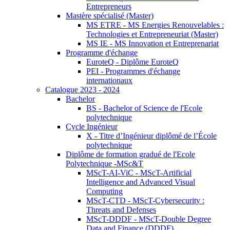
Entrepreneurs
Mastère spécialisé (Master)
MS ETRE - MS Energies Renouvelables :
Technologies et Entrepreneuriat (Master)
MS IE - MS Innovation et Entreprenariat
Programme d'échange
EuroteQ - Diplôme EuroteQ
PEI - Programmes d'échange
internationaux
Catalogue 2023 - 2024
Bachelor
BS - Bachelor of Science de l'Ecole
polytechnique
Cycle Ingénieur
X - Titre d’Ingénieur diplômé de l’École
polytechnique
Diplôme de formation gradué de l'Ecole
Polytechnique -MSc&T
MScT-AI-ViC - MScT-Artificial
Intelligence and Advanced Visual
Computing
MScT-CTD - MScT-Cybersecurity :
Threats and Defenses
MScT-DDDF - MScT-Double Degree
Data and Finance (DDDF)