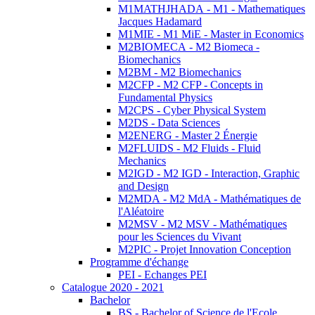
M1MATHJHADA - M1 - Mathematiques
Jacques Hadamard
M1MIE - M1 MiE - Master in Economics
M2BIOMECA - M2 Biomeca -
Biomechanics
M2BM - M2 Biomechanics
M2CFP - M2 CFP - Concepts in
Fundamental Physics
M2CPS - Cyber Physical System
M2DS - Data Sciences
M2ENERG - Master 2 Énergie
M2FLUIDS - M2 Fluids - Fluid
Mechanics
M2IGD - M2 IGD - Interaction, Graphic
and Design
M2MDA - M2 MdA - Mathématiques de
l'Aléatoire
M2MSV - M2 MSV - Mathématiques
pour les Sciences du Vivant
M2PIC - Projet Innovation Conception
Programme d'échange
PEI - Echanges PEI
Catalogue 2020 - 2021
Bachelor
BS - Bachelor of Science de l'Ecole