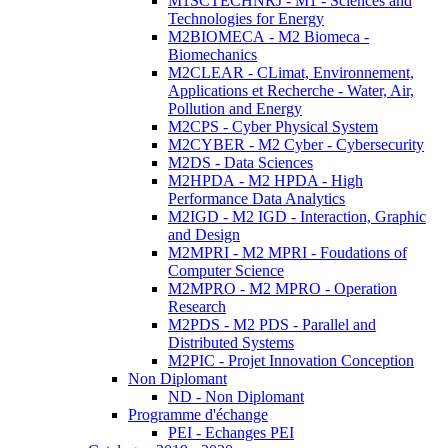
M1SCTECHNRJ - M1 - Sciences and
Technologies for Energy
M2BIOMECA - M2 Biomeca -
Biomechanics
M2CLEAR - CLimat, Environnement,
Applications et Recherche - Water, Air,
Pollution and Energy
M2CPS - Cyber Physical System
M2CYBER - M2 Cyber - Cybersecurity
M2DS - Data Sciences
M2HPDA - M2 HPDA - High
Performance Data Analytics
M2IGD - M2 IGD - Interaction, Graphic
and Design
M2MPRI - M2 MPRI - Foudations of
Computer Science
M2MPRO - M2 MPRO - Operation
Research
M2PDS - M2 PDS - Parallel and
Distributed Systems
M2PIC - Projet Innovation Conception
Non Diplomant
ND - Non Diplomant
Programme d'échange
PEI - Echanges PEI