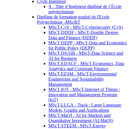
Cycle Ingénieur
X - Titre d’Ingénieur diplômé de l’École
polytechnique
Diplôme de formation gradué de l'Ecole
Polytechnique -MSc&T
MScT-CyS - MScT-Cybersecurity (CyS)
MScT-DDDF - MScT-Double Degree
Data and Finance (DDDF)
MScT-DEPP - MScT-Data and Economics
for Public Policy (DEPP)
MScT-DSAIB - MScT-Data Science and
AI for Business
MScT-EDACF - MScT-Economics, Data
Analytics and Corporate Finance
MScT-EESM - MScT-Environmental
Engineering and Sustainability
Management
MScT-IOT - MScT-Internet of Things :
Innovation and Management Program
(IoT)
MScT-LLGA - Track : Large Language
Models, Graphs and Applications
MScT-MaQI - AI for Markets and
Quantitative Investment (AI-MaQI)
MScT-STEEM - MScT-Energy