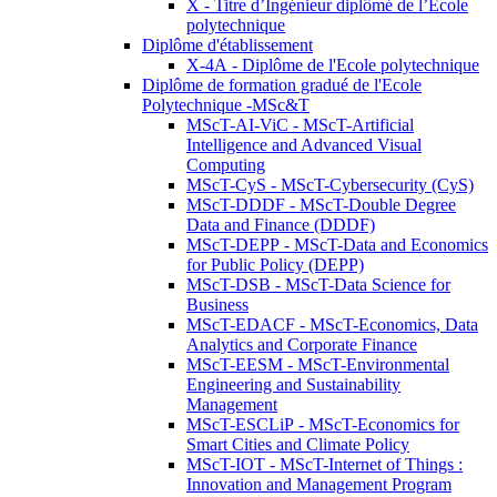
X - Titre d’Ingénieur diplômé de l’École
polytechnique
Diplôme d'établissement
X-4A - Diplôme de l'Ecole polytechnique
Diplôme de formation gradué de l'Ecole
Polytechnique -MSc&T
MScT-AI-ViC - MScT-Artificial
Intelligence and Advanced Visual
Computing
MScT-CyS - MScT-Cybersecurity (CyS)
MScT-DDDF - MScT-Double Degree
Data and Finance (DDDF)
MScT-DEPP - MScT-Data and Economics
for Public Policy (DEPP)
MScT-DSB - MScT-Data Science for
Business
MScT-EDACF - MScT-Economics, Data
Analytics and Corporate Finance
MScT-EESM - MScT-Environmental
Engineering and Sustainability
Management
MScT-ESCLiP - MScT-Economics for
Smart Cities and Climate Policy
MScT-IOT - MScT-Internet of Things :
Innovation and Management Program