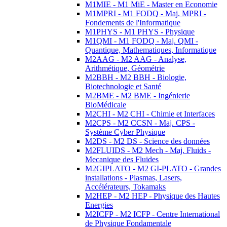
M1MIE - M1 MiE - Master en Economie
M1MPRI - M1 FODQ - Maj. MPRI -
Fondements de l'Informatique
M1PHYS - M1 PHYS - Physique
M1QMI - M1 FODQ - Maj. QMI -
Quantique, Mathematiques, Informatique
M2AAG - M2 AAG - Analyse,
Arithmétique, Géométrie
M2BBH - M2 BBH - Biologie,
Biotechnologie et Santé
M2BME - M2 BME - Ingénierie
BioMédicale
M2CHI - M2 CHI - Chimie et Interfaces
M2CPS - M2 CCSN - Maj. CPS -
Système Cyber Physique
M2DS - M2 DS - Science des données
M2FLUIDS - M2 Mech - Maj. Fluids -
Mecanique des Fluides
M2GIPLATO - M2 GI-PLATO - Grandes
installations - Plasmas, Lasers,
Accélérateurs, Tokamaks
M2HEP - M2 HEP - Physique des Hautes
Energies
M2ICFP - M2 ICFP - Centre International
de Physique Fondamentale