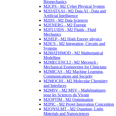
Biomechanics
M2CPS - M2 Cyber Physical System
M2DATAAI - M2 Data AI - Data and
Artificial Intelligence
M2DS - M2 Data Sciences
M2ENERG - M2 Énergie
M2FLUIDS - M2 Fluids - Fluid
Mechanics
M2HEP - M2 High Energy physics
M2ICS - M2 Integration, Circuits and
Systems
M2MATHMOD - M2 Mathematical
Modelling
M2MECENCLI - M2 Mecencli -
Mechanical Engineering for Clinicians
M2MICAS - M2 Machine Learning,
Communications and Security
M2MOCHI - M2 Molecular Chemistry
and Interfaces
M2MSV - M2 MSV - Mathématiques
pour les Sciences du Vivant
M2OPTIM - M2 Optimisation
M2PIC - M2 Projet Innovation Conception
M2QNSLMT - M2 Quantum, Light,
Materials and Nanosciences