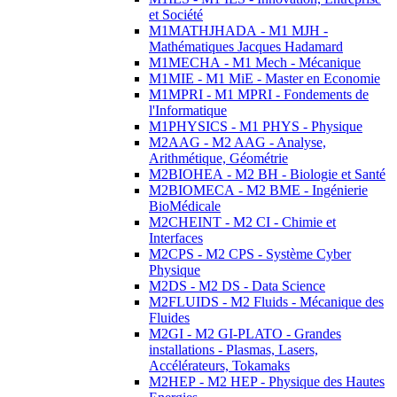
et Société
M1MATHJHADA - M1 MJH -
Mathématiques Jacques Hadamard
M1MECHA - M1 Mech - Mécanique
M1MIE - M1 MiE - Master en Economie
M1MPRI - M1 MPRI - Fondements de
l'Informatique
M1PHYSICS - M1 PHYS - Physique
M2AAG - M2 AAG - Analyse,
Arithmétique, Géométrie
M2BIOHEA - M2 BH - Biologie et Santé
M2BIOMECA - M2 BME - Ingénierie
BioMédicale
M2CHEINT - M2 CI - Chimie et
Interfaces
M2CPS - M2 CPS - Système Cyber
Physique
M2DS - M2 DS - Data Science
M2FLUIDS - M2 Fluids - Mécanique des
Fluides
M2GI - M2 GI-PLATO - Grandes
installations - Plasmas, Lasers,
Accélérateurs, Tokamaks
M2HEP - M2 HEP - Physique des Hautes