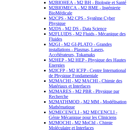
M2BIOHEA - M2 BH - Biologie et Santé
M2BIOMECA - M2 BME - Ingénierie
BioMédicale
M2CPS - M2 CPS - Système Cyber
Physique
M2DS - M2 DS - Data Science
M2FLUIDS - M2 Fluids - Mécanique des
Fluides
M2GI - M2 GI-PLATO - Grandes
installations - Plasmas, Lasers,
Accélérateurs, Tokamaks
M2HEP - M2 HEP - Physique des Hautes
Energies
M2ICFP - M2 ICFP - Centre International
de Physique Fondamentale
M2MACHI - M2 MACHI - Chimie des
Matériaux et Interfaces
M2MARES - M2 PBR - Physique par
Recherche
M2MATHMOD - M2 MM - Modélisation
Mathématique
M2MECENCLI - M2 MECENCLI -
Génie Mécanique pour les Cliniciens
M2MOCHI - M2 MoChI - Chimie
Moléculaire et Interfaces