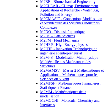
M2BE - Biomechanical Engineering
M2CLEAR - CLimat, Environnement,
Applications et Recherche - Water, Air,
Pollution and Energy
M2CMASIC - Conception, Modélisation
et Architecture des Systèmes Industriels
Complexes
M2DQ - Dispositif quantique
M2DS - Data Sciences
M2FM - Fluid Mechanics
M2HEP - High Energy physics
M2ITIE - Innovation Technologique :
ingénierie et entrepreneuriat
M2M4S - Modélisation Multiphysique
Multiéchelle des Matériaux et des
Structures
M2MAMSV - Master 2 Mathématiques et
Applications - Mathématiques pour les
Sciences du Vivant
M2MFSF - Mathématiques Financières :
Statistique et Finance
M2MM - Mathématiques de la
modélisation
M2MOCHI - Molecular Chemistry and
Interfaces