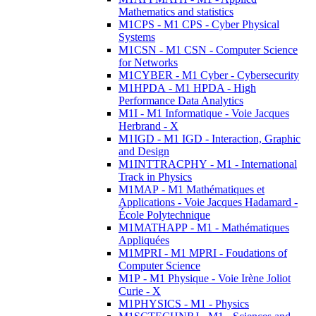
Mathematics and statistics
M1CPS - M1 CPS - Cyber Physical
Systems
M1CSN - M1 CSN - Computer Science
for Networks
M1CYBER - M1 Cyber - Cybersecurity
M1HPDA - M1 HPDA - High
Performance Data Analytics
M1I - M1 Informatique - Voie Jacques
Herbrand - X
M1IGD - M1 IGD - Interaction, Graphic
and Design
M1INTTRACPHY - M1 - International
Track in Physics
M1MAP - M1 Mathématiques et
Applications - Voie Jacques Hadamard -
École Polytechnique
M1MATHAPP - M1 - Mathématiques
Appliquées
M1MPRI - M1 MPRI - Foudations of
Computer Science
M1P - M1 Physique - Voie Irène Joliot
Curie - X
M1PHYSICS - M1 - Physics