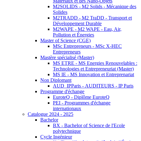
Matériaux et des Nano-Objets
M2SOLIDS - M2 Solids - Mécanique des
Solides
M2TRADD - M2 TraDD - Transport et
Développement Durable
M2WAPE - M2 WAPE - Eau, Air,
Pollution et Énergies
Master of Science (CGE)
MSc Entrepreneurs - MSc X-HEC
Entrepreneurs
Mastère spécialisé (Master)
MS ETRE - MS Energies Renouvelables :
Technologies et Entrepreneuriat (Master)
MS IE - MS Innovation et Entreprenariat
Non Diplomant
AUD_IPParis - AUDITEURS - IP Paris
Programme d'échange
EuroteQ - Diplôme EuroteQ
PEI - Programmes d'échange
internationaux
Catalogue 2024 - 2025
Bachelor
BX - Bachelor of Science de l'Ecole
polytechnique
Cycle Ingénieur