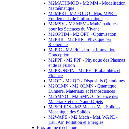
M2MATHMOD - M2 MM - Modélisation
Mathématique
M2MPRI - M2 FODQ - Maj. MPRI -
Fondements de l'Informatique
M2MSV - M2 MSV - Mathématiques
pour les Sciences du Vivant
M2OPTIM - M2 OPT - Optimisation
M2PBR - M2 PBR - Physique par
Recherche
M2PIC - M2 PIC - Projet Innovation
Conception
M2PPF - M2 PPF - Physique des Plasmas
et de la Fusion
M2PROBFIN - M2 PF - Probabilités et
Finance
M2QD - M2 QD - Dispositifs Quantiques
M2QLMN - M2 QLMN - Quantique,
Lumiere, Materiaux et Nanosciences
M2SMNO - M2 SMNO - Science des
Materiaux et des Nano-Objets
M2SOLIDS - M2 Mech - Maj. Solids -
Mecanique des Solides
M2WAPE - M2 Mech - Maj. WAPE -
Eau, Air, Pollution et Energies
Programme d'échange