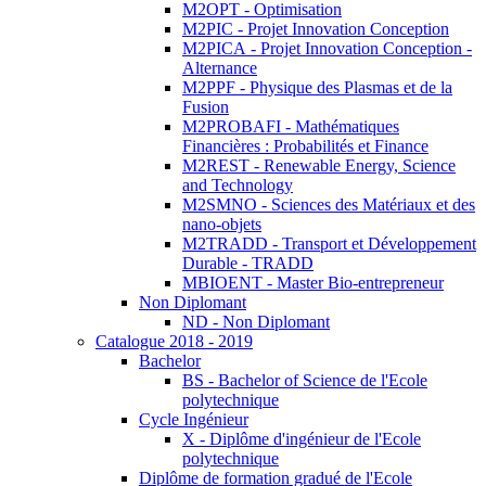
M2OPT - Optimisation
M2PIC - Projet Innovation Conception
M2PICA - Projet Innovation Conception -
Alternance
M2PPF - Physique des Plasmas et de la
Fusion
M2PROBAFI - Mathématiques
Financières : Probabilités et Finance
M2REST - Renewable Energy, Science
and Technology
M2SMNO - Sciences des Matériaux et des
nano-objets
M2TRADD - Transport et Développement
Durable - TRADD
MBIOENT - Master Bio-entrepreneur
Non Diplomant
ND - Non Diplomant
Catalogue 2018 - 2019
Bachelor
BS - Bachelor of Science de l'Ecole
polytechnique
Cycle Ingénieur
X - Diplôme d'ingénieur de l'Ecole
polytechnique
Diplôme de formation gradué de l'Ecole