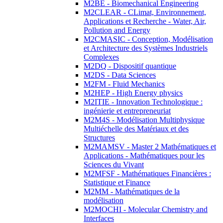
M2BE - Biomechanical Engineering
M2CLEAR - CLimat, Environnement,
Applications et Recherche - Water, Air,
Pollution and Energy
M2CMASIC - Conception, Modélisation
et Architecture des Systèmes Industriels
Complexes
M2DQ - Dispositif quantique
M2DS - Data Sciences
M2FM - Fluid Mechanics
M2HEP - High Energy physics
M2ITIE - Innovation Technologique :
ingénierie et entrepreneuriat
M2M4S - Modélisation Multiphysique
Multiéchelle des Matériaux et des
Structures
M2MAMSV - Master 2 Mathématiques et
Applications - Mathématiques pour les
Sciences du Vivant
M2MFSF - Mathématiques Financières :
Statistique et Finance
M2MM - Mathématiques de la
modélisation
M2MOCHI - Molecular Chemistry and
Interfaces