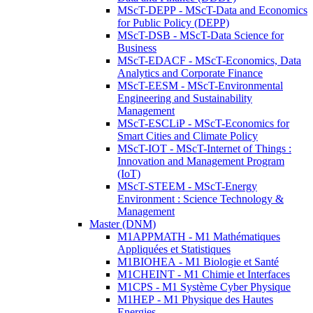
MScT-DEPP - MScT-Data and Economics
for Public Policy (DEPP)
MScT-DSB - MScT-Data Science for
Business
MScT-EDACF - MScT-Economics, Data
Analytics and Corporate Finance
MScT-EESM - MScT-Environmental
Engineering and Sustainability
Management
MScT-ESCLiP - MScT-Economics for
Smart Cities and Climate Policy
MScT-IOT - MScT-Internet of Things :
Innovation and Management Program
(IoT)
MScT-STEEM - MScT-Energy
Environment : Science Technology &
Management
Master (DNM)
M1APPMATH - M1 Mathématiques
Appliquées et Statistiques
M1BIOHEA - M1 Biologie et Santé
M1CHEINT - M1 Chimie et Interfaces
M1CPS - M1 Système Cyber Physique
M1HEP - M1 Physique des Hautes
Energies