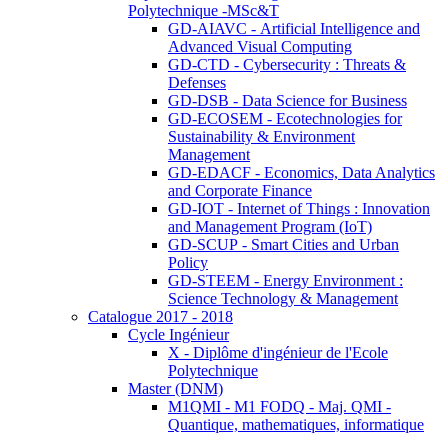
Polytechnique -MSc&T
GD-AIAVC - Artificial Intelligence and
Advanced Visual Computing
GD-CTD - Cybersecurity : Threats &
Defenses
GD-DSB - Data Science for Business
GD-ECOSEM - Ecotechnologies for
Sustainability & Environment
Management
GD-EDACF - Economics, Data Analytics
and Corporate Finance
GD-IOT - Internet of Things : Innovation
and Management Program (IoT)
GD-SCUP - Smart Cities and Urban
Policy
GD-STEEM - Energy Environment :
Science Technology & Management
Catalogue 2017 - 2018
Cycle Ingénieur
X - Diplôme d'ingénieur de l'Ecole
Polytechnique
Master (DNM)
M1QMI - M1 FODQ - Maj. QMI -
Quantique, mathematiques, informatique