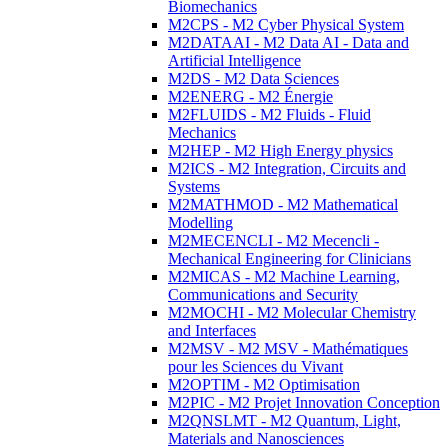
Biomechanics
M2CPS - M2 Cyber Physical System
M2DATAAI - M2 Data AI - Data and
Artificial Intelligence
M2DS - M2 Data Sciences
M2ENERG - M2 Énergie
M2FLUIDS - M2 Fluids - Fluid
Mechanics
M2HEP - M2 High Energy physics
M2ICS - M2 Integration, Circuits and
Systems
M2MATHMOD - M2 Mathematical
Modelling
M2MECENCLI - M2 Mecencli -
Mechanical Engineering for Clinicians
M2MICAS - M2 Machine Learning,
Communications and Security
M2MOCHI - M2 Molecular Chemistry
and Interfaces
M2MSV - M2 MSV - Mathématiques
pour les Sciences du Vivant
M2OPTIM - M2 Optimisation
M2PIC - M2 Projet Innovation Conception
M2QNSLMT - M2 Quantum, Light,
Materials and Nanosciences