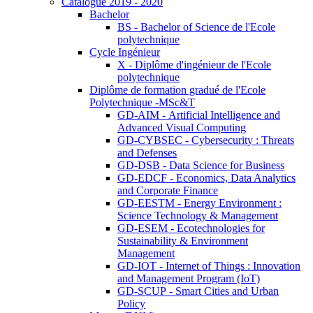
Catalogue 2019 - 2020
Bachelor
BS - Bachelor of Science de l'Ecole
polytechnique
Cycle Ingénieur
X - Diplôme d'ingénieur de l'Ecole
polytechnique
Diplôme de formation gradué de l'Ecole
Polytechnique -MSc&T
GD-AIM - Artificial Intelligence and
Advanced Visual Computing
GD-CYBSEC - Cybersecurity : Threats
and Defenses
GD-DSB - Data Science for Business
GD-EDCF - Economics, Data Analytics
and Corporate Finance
GD-EESTM - Energy Environment :
Science Technology & Management
GD-ESEM - Ecotechnologies for
Sustainability & Environment
Management
GD-IOT - Internet of Things : Innovation
and Management Program (IoT)
GD-SCUP - Smart Cities and Urban
Policy