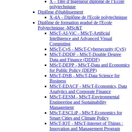
X - Titre d’Ingénieur diplômé de l’École
polytechnique
Diplôme d'établissement
X-4A - Diplôme de l'Ecole polytechnique
Diplôme de formation gradué de l'Ecole
Polytechnique -MSc&T
MScT-AI-ViC - MScT-Artificial
Intelligence and Advanced Visual
Computing
MScT-CyS - MScT-Cybersecurity (CyS)
MScT-DDDF - MScT-Double Degree
Data and Finance (DDDF)
MScT-DEPP - MScT-Data and Economics
for Public Policy (DEPP)
MScT-DSB - MScT-Data Science for
Business
MScT-EDACF - MScT-Economics, Data
Analytics and Corporate Finance
MScT-EESM - MScT-Environmental
Engineering and Sustainability
Management
MScT-ESCLiP - MScT-Economics for
Smart Cities and Climate Policy
MScT-IOT - MScT-Internet of Things :
Innovation and Management Program