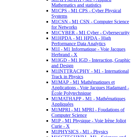
Mathematics and statistics
M1CPS - M1 CPS - Cyber Physical
Systems
M1CSN - M1 CSN - Computer Science
for Networks
M1CYBER - M1 Cyber - Cybersecurity
M1HPDA - M1 HPDA - High
Performance Data Analytics
M1I - M1 Informatique - Voie Jacques
Herbrand - X
M1IGD - M1 IGD - Interaction, Graphic
and Design
M1INTTRACPHY - M1 - International
Track in Physics
M1MAP - M1 Mathématiques et
Applications - Voie Jacques Hadamard -
École Polytechnique
M1MATHAPP - M1 - Mathématiques
Appliquées
M1MPRI - M1 MPRI - Foudations of
Computer Science
M1P - M1 Physique - Voie Irène Joliot
Curie - X
M1PHYSICS - M1 - Physics