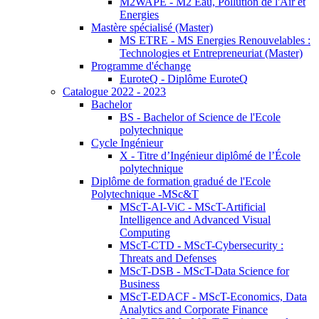
M2WAPE - M2 Eau, Pollution de l'Air et
Energies
Mastère spécialisé (Master)
MS ETRE - MS Energies Renouvelables :
Technologies et Entrepreneuriat (Master)
Programme d'échange
EuroteQ - Diplôme EuroteQ
Catalogue 2022 - 2023
Bachelor
BS - Bachelor of Science de l'Ecole
polytechnique
Cycle Ingénieur
X - Titre d’Ingénieur diplômé de l’École
polytechnique
Diplôme de formation gradué de l'Ecole
Polytechnique -MSc&T
MScT-AI-ViC - MScT-Artificial
Intelligence and Advanced Visual
Computing
MScT-CTD - MScT-Cybersecurity :
Threats and Defenses
MScT-DSB - MScT-Data Science for
Business
MScT-EDACF - MScT-Economics, Data
Analytics and Corporate Finance