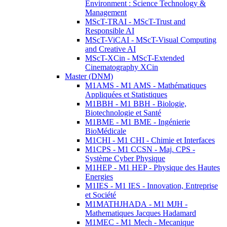
Environment : Science Technology &
Management
MScT-TRAI - MScT-Trust and
Responsible AI
MScT-ViCAI - MScT-Visual Computing
and Creative AI
MScT-XCin - MScT-Extended
Cinematography XCin
Master (DNM)
M1AMS - M1 AMS - Mathématiques
Appliquées et Statistiques
M1BBH - M1 BBH - Biologie,
Biotechnologie et Santé
M1BME - M1 BME - Ingénierie
BioMédicale
M1CHI - M1 CHI - Chimie et Interfaces
M1CPS - M1 CCSN - Maj. CPS -
Système Cyber Physique
M1HEP - M1 HEP - Physique des Hautes
Energies
M1IES - M1 IES - Innovation, Entreprise
et Société
M1MATHJHADA - M1 MJH -
Mathematiques Jacques Hadamard
M1MEC - M1 Mech - Mecanique