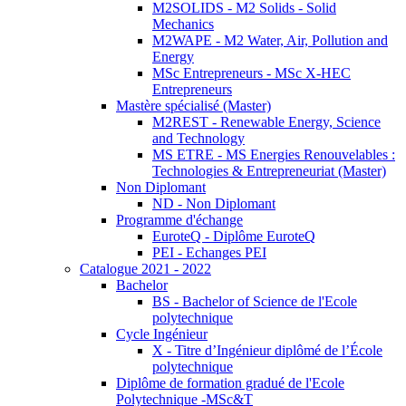
M2SOLIDS - M2 Solids - Solid
Mechanics
M2WAPE - M2 Water, Air, Pollution and
Energy
MSc Entrepreneurs - MSc X-HEC
Entrepreneurs
Mastère spécialisé (Master)
M2REST - Renewable Energy, Science
and Technology
MS ETRE - MS Energies Renouvelables :
Technologies & Entrepreneuriat (Master)
Non Diplomant
ND - Non Diplomant
Programme d'échange
EuroteQ - Diplôme EuroteQ
PEI - Echanges PEI
Catalogue 2021 - 2022
Bachelor
BS - Bachelor of Science de l'Ecole
polytechnique
Cycle Ingénieur
X - Titre d’Ingénieur diplômé de l’École
polytechnique
Diplôme de formation gradué de l'Ecole
Polytechnique -MSc&T