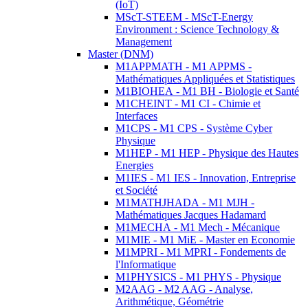
(IoT)
MScT-STEEM - MScT-Energy
Environment : Science Technology &
Management
Master (DNM)
M1APPMATH - M1 APPMS -
Mathématiques Appliquées et Statistiques
M1BIOHEA - M1 BH - Biologie et Santé
M1CHEINT - M1 CI - Chimie et
Interfaces
M1CPS - M1 CPS - Système Cyber
Physique
M1HEP - M1 HEP - Physique des Hautes
Energies
M1IES - M1 IES - Innovation, Entreprise
et Société
M1MATHJHADA - M1 MJH -
Mathématiques Jacques Hadamard
M1MECHA - M1 Mech - Mécanique
M1MIE - M1 MiE - Master en Economie
M1MPRI - M1 MPRI - Fondements de
l'Informatique
M1PHYSICS - M1 PHYS - Physique
M2AAG - M2 AAG - Analyse,
Arithmétique, Géométrie