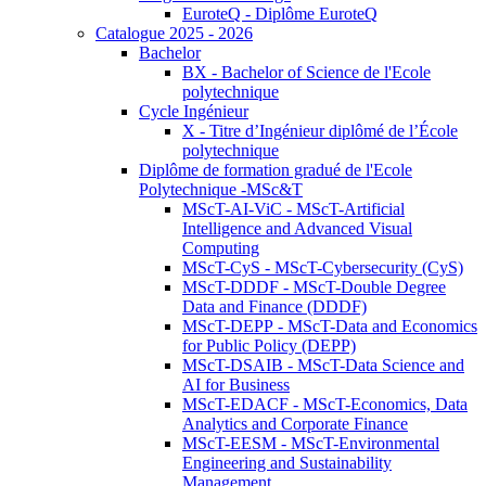
EuroteQ - Diplôme EuroteQ
Catalogue 2025 - 2026
Bachelor
BX - Bachelor of Science de l'Ecole
polytechnique
Cycle Ingénieur
X - Titre d’Ingénieur diplômé de l’École
polytechnique
Diplôme de formation gradué de l'Ecole
Polytechnique -MSc&T
MScT-AI-ViC - MScT-Artificial
Intelligence and Advanced Visual
Computing
MScT-CyS - MScT-Cybersecurity (CyS)
MScT-DDDF - MScT-Double Degree
Data and Finance (DDDF)
MScT-DEPP - MScT-Data and Economics
for Public Policy (DEPP)
MScT-DSAIB - MScT-Data Science and
AI for Business
MScT-EDACF - MScT-Economics, Data
Analytics and Corporate Finance
MScT-EESM - MScT-Environmental
Engineering and Sustainability
Management