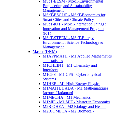
MScT-EESM - MScT-Environmental
Engineering and Sustainability
Management
MScT-ESCLiP - MScT-Economics for
Smart Cities and Climate Policy
MScT-IOT - MScT-Internet of Things :
Innovation and Management Program
(IoT)
MScT-STEEM - MScT-Energy
Environment : Science Technology &
Management
Master (DNM)
M1APPMATH - M1 Applied Mathematics
and statistics
M1CHEINT - M1 Chemistry and
Interfaces
M1CPS - M1 CPS - Cyber Physical
Systems
M1HEP - M1 High Energy Physics
M1MATHJHADA - M1 Mathematiques
Jacques Hadamard
M1MECHA - M1 Mechanics
M1MIE - M1 MIE - Master in Economics
M2BIOHEA - M2 Biology and Health
M2BIOMECA - M2 Biomeca -