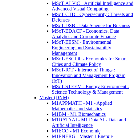
MScT-AI-ViC - Artificial Intelligence and
Advanced Visual Computing
MScT-CTD - Cybersecurity : Threats and
Defenses
MScT-DSB - Data Science for Business
MScT-EDACF - Economics, Data
Analytics and Corporate Finance
MScT-EESM - Environmental
Engineering and Sustainability
Management
MScT-ESCLiP - Economics for Smart
Cities and Climate Policy
MScT-IOT - Internet of Things :
Innovation and Management Program
(IoT)
MScT-STEEM - Energy Environment :
Science Technology & Management
Master (DNM)
M1APPMATH - M1 - Applied
Mathematics and statistics
M1BM - M1 Biomechanics
M1DATAAI - M1 Data AI - Data and
Artificial Intelligence
M1ECO - M1 Economie
M1ENERG - Master 1 Énergie