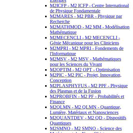
Energies
M2ICFP - M2 ICFP - Centre International
de Physique Fondamentale
M2MARES - M2 PBR - Physique par
Recherche
M2MATHMOD - M2 MM - Modélisation
Mathématique
M2MECENCLI - M2 MECENCLI -
Génie Mécanique pour les Cliniciens
M2MPRI - M2 MPRI - Fondements de
l'Informatique
M2MSV - M2 MSV - Mathématiques
pour les Sciences du Vivant
M2OPTIM - M2 OPT - Optimisation
M2PIC - M2 PIC - Projet, Innovation,
Conception
M2PLASPHYFUS - M2 PPF - Physique
des Plasmas et de la Fusion
M2PROBFIN - M2 PF - Probabilités et
Finance
M2QLMN - M2 QLMN - Quantique,
Lumière, Matériaux et Nanosciences
M2QUANTDEV - M2 QD - Dispositifs
Quantiques
M2SMNO - M2 SMNO - Science des