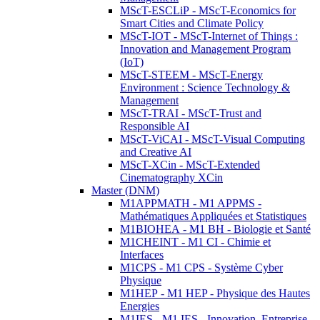
MScT-ESCLiP - MScT-Economics for
Smart Cities and Climate Policy
MScT-IOT - MScT-Internet of Things :
Innovation and Management Program
(IoT)
MScT-STEEM - MScT-Energy
Environment : Science Technology &
Management
MScT-TRAI - MScT-Trust and
Responsible AI
MScT-ViCAI - MScT-Visual Computing
and Creative AI
MScT-XCin - MScT-Extended
Cinematography XCin
Master (DNM)
M1APPMATH - M1 APPMS -
Mathématiques Appliquées et Statistiques
M1BIOHEA - M1 BH - Biologie et Santé
M1CHEINT - M1 CI - Chimie et
Interfaces
M1CPS - M1 CPS - Système Cyber
Physique
M1HEP - M1 HEP - Physique des Hautes
Energies
M1IES - M1 IES - Innovation, Entreprise