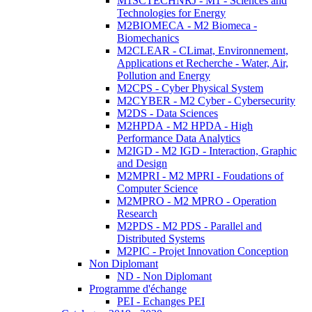
M1SCTECHNRJ - M1 - Sciences and
Technologies for Energy
M2BIOMECA - M2 Biomeca -
Biomechanics
M2CLEAR - CLimat, Environnement,
Applications et Recherche - Water, Air,
Pollution and Energy
M2CPS - Cyber Physical System
M2CYBER - M2 Cyber - Cybersecurity
M2DS - Data Sciences
M2HPDA - M2 HPDA - High
Performance Data Analytics
M2IGD - M2 IGD - Interaction, Graphic
and Design
M2MPRI - M2 MPRI - Foudations of
Computer Science
M2MPRO - M2 MPRO - Operation
Research
M2PDS - M2 PDS - Parallel and
Distributed Systems
M2PIC - Projet Innovation Conception
Non Diplomant
ND - Non Diplomant
Programme d'échange
PEI - Echanges PEI