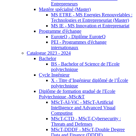
Entrepreneurs
Mastère spécialisé (Master)
MS ETRE - MS Energies Renouvelables :
Technologies et Entrepreneuriat (Master)
MS IE - MS Innovation et Entreprenariat
Programme d'échange
EuroteQ - Diplôme EuroteQ
PEI - Programmes d'échange
internationaux
Catalogue 2023 - 2024
Bachelor
BS - Bachelor of Science de l'Ecole
polytechnique
Cycle Ingénieur
X - Titre d’Ingénieur diplômé de l’École
polytechnique
Diplôme de formation gradué de l'Ecole
Polytechnique -MSc&T
MScT-AI-ViC - MScT-Artificial
Intelligence and Advanced Visual
Computing
MScT-CTD - MScT-Cybersecurity :
Threats and Defenses
MScT-DDDF - MScT-Double Degree
Data and Finance (DDDF)