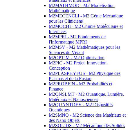
Matériaux et Interfaces
M2MATHMOD - M2 Modélisation
Mathématique
M2MECENCLI - M2 Génie Mécanique
pour les Cliniciens
M2MOCHI - M2 Chimie Moléculaire et
Interfaces
M2MPRI - M2 Fondements de
l'Informatique MPRI
M2MSV - M2 Mathématiques pour les
Sciences du Vivant
M2OPTIM - M2 Optimisation
M2PIC - M2 Projet, Innovation,
Conception
M2PLASPHYFUS - M2 Physique des
Plasmas et de la Fusion
M2PROBFIN - M2 Probabilités et
Finance
M2QNSLMT - M2 Quantique, Lumière,
Matériaux et Nanosciences
M2QUANTDEV - M2 Dispositifs
Quantiques
M2SMNO - M2 Science des Matériaux et
des Nano-Objets
M2SOLIDS - M2 Mécanique des Solides