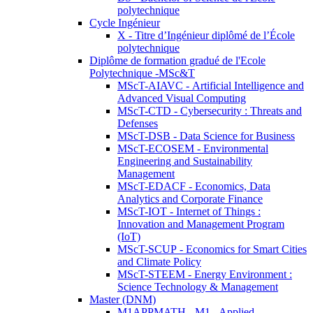
polytechnique
Cycle Ingénieur
X - Titre d’Ingénieur diplômé de l’École
polytechnique
Diplôme de formation gradué de l'Ecole
Polytechnique -MSc&T
MScT-AIAVC - Artificial Intelligence and
Advanced Visual Computing
MScT-CTD - Cybersecurity : Threats and
Defenses
MScT-DSB - Data Science for Business
MScT-ECOSEM - Environmental
Engineering and Sustainability
Management
MScT-EDACF - Economics, Data
Analytics and Corporate Finance
MScT-IOT - Internet of Things :
Innovation and Management Program
(IoT)
MScT-SCUP - Economics for Smart Cities
and Climate Policy
MScT-STEEM - Energy Environment :
Science Technology & Management
Master (DNM)
M1APPMATH - M1 - Applied