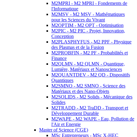
M2MPRI - M2 MPRI - Fondements de
l'Informatique
M2MSV - M2 MSV - Mathématiques
pour les Sciences du Vivant
M2OPTIM - M2 OPT - Optimisation
M2PIC - M2 PIC - Projet, Innovation,
Conception
M2PLASPHYFUS - M2 PPF - Physique
des Plasmas et de la Fusion
M2PROBFIN - M2 PF - Probabilités et
Finance
M2QLMN - M2 QLMN - Quantique,
Lumière, Matériaux et Nanosciences
M2QUANTDEV - M2 QD - Dispositifs
Quantiques
M2SMNO - M2 SMNO - Science des
Matériaux et des Nano-Objets
M2SOLIDS - M2 Solids - Mécanique des
Solides
M2TRADD - M2 TraDD - Transport et
Développement Durable
M2WAPE - M2 WAPE - Eau, Pollution de
l'Air et Energie
Master of Science (CGE)
MSc Entrepreneurs - MSc X-HEC