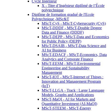
Cycle Ingénieur
X - Titre d’Ingénieur diplômé de l’École
polytechnique
Diplôme de formation gradué de l'Ecole
Polytechnique -MSc&T
MScT-CyS - MScT-Cybersecurity (CyS)
MScT-DDDF - MScT-Double Degree
Data and Finance (DDDF)
MScT-DEPP - MScT-Data and Economics
for Public Policy (DEPP)
MScT-DSAIB - MScT-Data Science and
AI for Business
MScT-EDACF - MScT-Economics, Data
Analytics and Corporate Finance
MScT-EESM - MScT-Environmental
Engineering and Sustainability
Management
MScT-IOT - MScT-Internet of Things :
Innovation and Management Program
(IoT)
MScT-LLGA - Track : Large Language
Models, Graphs and Applications
MScT-MaQI - AI for Markets and
Quantitative Investment (AI-MaQI)
MScT-STEEM - MScT-Energy