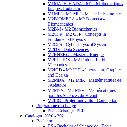
M1MATHJHADA - M1 - Mathematiques
Jacques Hadamard
M1MIE - M1 MiE - Master in Economics
M2BIOMECA - M2 Biomeca -
Biomechanics
M2BM - M2 Biomechanics
M2CFP - M2 CFP - Concepts in
Fundamental Physics
M2CPS - Cyber Physical System
M2DS - Data Sciences
M2ENERG - Master 2 Énergie
M2FLUIDS - M2 Fluids - Fluid
Mechanics
M2IGD - M2 IGD - Interaction, Graphic
and Design
M2MDA - M2 MdA - Mathématiques de
l'Aléatoire
M2MSV - M2 MSV - Mathématiques
pour les Sciences du Vivant
M2PIC - Projet Innovation Conception
Programme d'échange
PEI - Echanges PEI
Catalogue 2020 - 2021
Bachelor
BS - Bachelor of Science de l'Ecole