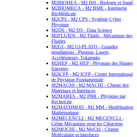
M2BIOHEA - M2 BH - Biologie et Santé
M2BIOMECA - M2 BME - Ingénierie
BioMédicale
M2CPS - M2 CPS - Système Cyber
Physique
M2DS - M2 DS - Data Science
M2FLUIDS - M2 Fluids - Mécanique des
Fluides
M2GI - M2 GI-PLATO - Grandes
installations - Plasmas, Lasers,
Accélérateurs, Tokamaks
M2HEP - M2 HEP - Physique des Hautes
Energies
M2ICFP - M2 ICFP - Centre International
de Physique Fondamentale
M2MACHI - M2 MACHI - Chimie des
Matériaux et Interfaces
M2MARES - M2 PBR - Physique par
Recherche
M2MATHMOD - M2 MM - Modélisation
Mathématique
M2MECENCLI - M2 MECENCLI -
Génie Mécanique pour les Cliniciens
M2MOCHI - M2 MoChI - Chimie
Moléculaire et Interfaces