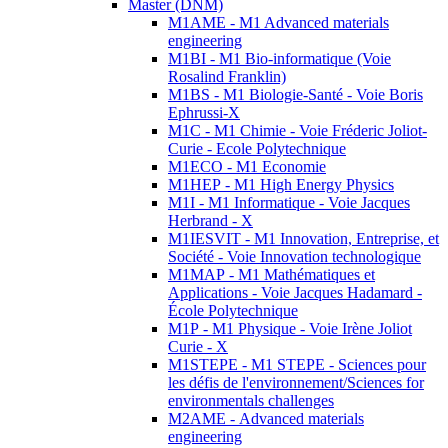
Master (DNM)
M1AME - M1 Advanced materials
engineering
M1BI - M1 Bio-informatique (Voie
Rosalind Franklin)
M1BS - M1 Biologie-Santé - Voie Boris
Ephrussi-X
M1C - M1 Chimie - Voie Fréderic Joliot-
Curie - Ecole Polytechnique
M1ECO - M1 Economie
M1HEP - M1 High Energy Physics
M1I - M1 Informatique - Voie Jacques
Herbrand - X
M1IESVIT - M1 Innovation, Entreprise, et
Société - Voie Innovation technologique
M1MAP - M1 Mathématiques et
Applications - Voie Jacques Hadamard -
École Polytechnique
M1P - M1 Physique - Voie Irène Joliot
Curie - X
M1STEPE - M1 STEPE - Sciences pour
les défis de l'environnement/Sciences for
environmentals challenges
M2AME - Advanced materials
engineering