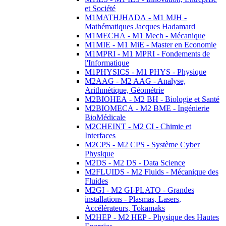
et Société
M1MATHJHADA - M1 MJH -
Mathématiques Jacques Hadamard
M1MECHA - M1 Mech - Mécanique
M1MIE - M1 MiE - Master en Economie
M1MPRI - M1 MPRI - Fondements de
l'Informatique
M1PHYSICS - M1 PHYS - Physique
M2AAG - M2 AAG - Analyse,
Arithmétique, Géométrie
M2BIOHEA - M2 BH - Biologie et Santé
M2BIOMECA - M2 BME - Ingénierie
BioMédicale
M2CHEINT - M2 CI - Chimie et
Interfaces
M2CPS - M2 CPS - Système Cyber
Physique
M2DS - M2 DS - Data Science
M2FLUIDS - M2 Fluids - Mécanique des
Fluides
M2GI - M2 GI-PLATO - Grandes
installations - Plasmas, Lasers,
Accélérateurs, Tokamaks
M2HEP - M2 HEP - Physique des Hautes