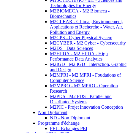
M1SCTECHNRJ - M1 - Sciences and
Technologies for Energy
M2BIOMECA - M2 Biomeca -
Biomechanics
M2CLEAR - CLimat, Environnement,
Applications et Recherche - Water, Air,
Pollution and Energy
M2CPS - Cyber Physical System
M2CYBER - M2 Cyber - Cybersecurity
M2DS - Data Sciences
M2HPDA - M2 HPDA - High
Performance Data Analytics
M2IGD - M2 IGD - Interaction, Graphic
and Design
M2MPRI - M2 MPRI - Foudations of
Computer Science
M2MPRO - M2 MPRO - Operation
Research
M2PDS - M2 PDS - Parallel and
Distributed Systems
M2PIC - Projet Innovation Conception
Non Diplomant
ND - Non Diplomant
Programme d'échange
PEI - Echanges PEI