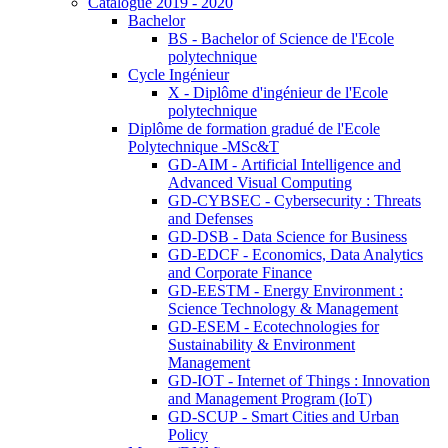
Catalogue 2019 - 2020
Bachelor
BS - Bachelor of Science de l'Ecole
polytechnique
Cycle Ingénieur
X - Diplôme d'ingénieur de l'Ecole
polytechnique
Diplôme de formation gradué de l'Ecole
Polytechnique -MSc&T
GD-AIM - Artificial Intelligence and
Advanced Visual Computing
GD-CYBSEC - Cybersecurity : Threats
and Defenses
GD-DSB - Data Science for Business
GD-EDCF - Economics, Data Analytics
and Corporate Finance
GD-EESTM - Energy Environment :
Science Technology & Management
GD-ESEM - Ecotechnologies for
Sustainability & Environment
Management
GD-IOT - Internet of Things : Innovation
and Management Program (IoT)
GD-SCUP - Smart Cities and Urban
Policy