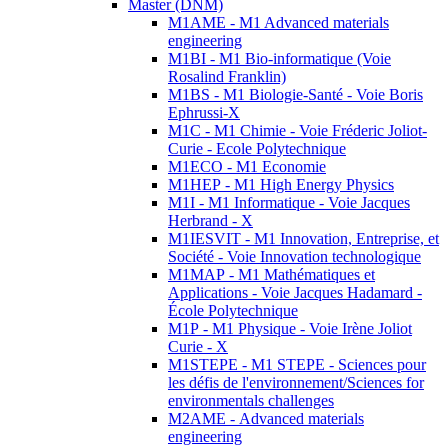
Master (DNM)
M1AME - M1 Advanced materials
engineering
M1BI - M1 Bio-informatique (Voie
Rosalind Franklin)
M1BS - M1 Biologie-Santé - Voie Boris
Ephrussi-X
M1C - M1 Chimie - Voie Fréderic Joliot-
Curie - Ecole Polytechnique
M1ECO - M1 Economie
M1HEP - M1 High Energy Physics
M1I - M1 Informatique - Voie Jacques
Herbrand - X
M1IESVIT - M1 Innovation, Entreprise, et
Société - Voie Innovation technologique
M1MAP - M1 Mathématiques et
Applications - Voie Jacques Hadamard -
École Polytechnique
M1P - M1 Physique - Voie Irène Joliot
Curie - X
M1STEPE - M1 STEPE - Sciences pour
les défis de l'environnement/Sciences for
environmentals challenges
M2AME - Advanced materials
engineering