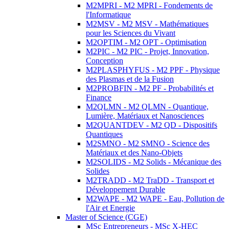
M2MPRI - M2 MPRI - Fondements de
l'Informatique
M2MSV - M2 MSV - Mathématiques
pour les Sciences du Vivant
M2OPTIM - M2 OPT - Optimisation
M2PIC - M2 PIC - Projet, Innovation,
Conception
M2PLASPHYFUS - M2 PPF - Physique
des Plasmas et de la Fusion
M2PROBFIN - M2 PF - Probabilités et
Finance
M2QLMN - M2 QLMN - Quantique,
Lumière, Matériaux et Nanosciences
M2QUANTDEV - M2 QD - Dispositifs
Quantiques
M2SMNO - M2 SMNO - Science des
Matériaux et des Nano-Objets
M2SOLIDS - M2 Solids - Mécanique des
Solides
M2TRADD - M2 TraDD - Transport et
Développement Durable
M2WAPE - M2 WAPE - Eau, Pollution de
l'Air et Energie
Master of Science (CGE)
MSc Entrepreneurs - MSc X-HEC