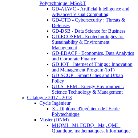
Polytechnique -MSc&T
GD-AIAVC - Artificial Intelligence and
Advanced Visual Computing
GD-CTD - Cybersecurity : Threats &
Defenses
GD-DSB - Data Science for Business
GD-ECOSEM - Ecotechnologies for
Sustainability & Environment
Management
GD-EDACF - Economics, Data Analytics
and Corporate Finance
GD-IOT - Internet of Things : Innovation
and Management Program (IoT)
GD-SCUP - Smart Cities and Urban
Policy
GD-STEEM - Energy Environment :
Science Technology & Management
Catalogue 2017 - 2018
Cycle Ingénieur
X - Diplôme d'ingénieur de l'Ecole
Polytechnique
Master (DNM)
M1QMI - M1 FODQ - Maj. QMI -
Quantique, mathematiques, informatique