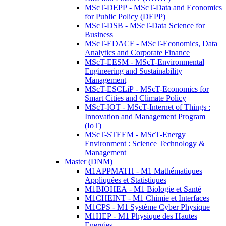
MScT-DEPP - MScT-Data and Economics
for Public Policy (DEPP)
MScT-DSB - MScT-Data Science for
Business
MScT-EDACF - MScT-Economics, Data
Analytics and Corporate Finance
MScT-EESM - MScT-Environmental
Engineering and Sustainability
Management
MScT-ESCLiP - MScT-Economics for
Smart Cities and Climate Policy
MScT-IOT - MScT-Internet of Things :
Innovation and Management Program
(IoT)
MScT-STEEM - MScT-Energy
Environment : Science Technology &
Management
Master (DNM)
M1APPMATH - M1 Mathématiques
Appliquées et Statistiques
M1BIOHEA - M1 Biologie et Santé
M1CHEINT - M1 Chimie et Interfaces
M1CPS - M1 Système Cyber Physique
M1HEP - M1 Physique des Hautes
Energies