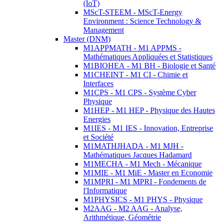
(IoT)
MScT-STEEM - MScT-Energy
Environment : Science Technology &
Management
Master (DNM)
M1APPMATH - M1 APPMS -
Mathématiques Appliquées et Statistiques
M1BIOHEA - M1 BH - Biologie et Santé
M1CHEINT - M1 CI - Chimie et
Interfaces
M1CPS - M1 CPS - Système Cyber
Physique
M1HEP - M1 HEP - Physique des Hautes
Energies
M1IES - M1 IES - Innovation, Entreprise
et Société
M1MATHJHADA - M1 MJH -
Mathématiques Jacques Hadamard
M1MECHA - M1 Mech - Mécanique
M1MIE - M1 MiE - Master en Economie
M1MPRI - M1 MPRI - Fondements de
l'Informatique
M1PHYSICS - M1 PHYS - Physique
M2AAG - M2 AAG - Analyse,
Arithmétique, Géométrie