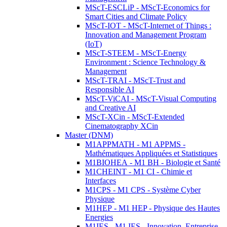
MScT-ESCLiP - MScT-Economics for
Smart Cities and Climate Policy
MScT-IOT - MScT-Internet of Things :
Innovation and Management Program
(IoT)
MScT-STEEM - MScT-Energy
Environment : Science Technology &
Management
MScT-TRAI - MScT-Trust and
Responsible AI
MScT-ViCAI - MScT-Visual Computing
and Creative AI
MScT-XCin - MScT-Extended
Cinematography XCin
Master (DNM)
M1APPMATH - M1 APPMS -
Mathématiques Appliquées et Statistiques
M1BIOHEA - M1 BH - Biologie et Santé
M1CHEINT - M1 CI - Chimie et
Interfaces
M1CPS - M1 CPS - Système Cyber
Physique
M1HEP - M1 HEP - Physique des Hautes
Energies
M1IES - M1 IES - Innovation, Entreprise