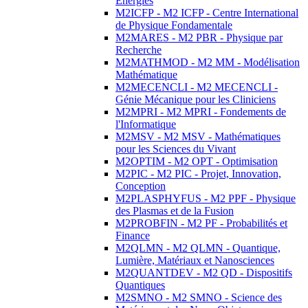
Energies
M2ICFP - M2 ICFP - Centre International
de Physique Fondamentale
M2MARES - M2 PBR - Physique par
Recherche
M2MATHMOD - M2 MM - Modélisation
Mathématique
M2MECENCLI - M2 MECENCLI -
Génie Mécanique pour les Cliniciens
M2MPRI - M2 MPRI - Fondements de
l'Informatique
M2MSV - M2 MSV - Mathématiques
pour les Sciences du Vivant
M2OPTIM - M2 OPT - Optimisation
M2PIC - M2 PIC - Projet, Innovation,
Conception
M2PLASPHYFUS - M2 PPF - Physique
des Plasmas et de la Fusion
M2PROBFIN - M2 PF - Probabilités et
Finance
M2QLMN - M2 QLMN - Quantique,
Lumière, Matériaux et Nanosciences
M2QUANTDEV - M2 QD - Dispositifs
Quantiques
M2SMNO - M2 SMNO - Science des