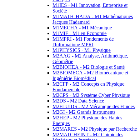
M1IES - M1 Innovation, Entreprise et
Société
M1MATHJHADA - M1 Mathématiques
Jacques Hadamard
M1MECHA - M1 Mécanique
M1MIE - M1 en Economie
M1MPRI - M1 Fondements de
l'Informatique MPRI
M1PHYSICS - M1 Physique
M2AAG - M2 Analyse, Arithmétique,
Géométrie
M2BIOHEA - M2 Biologie et Santé
M2BIOMECA - M2 Biomécanique et
Ingéniérie Biomédical
M2CFP - M2 Concepts en Physique
Fondamentale
M2CPS - M2 Système Cyber Physique
M2DS - M2 Data Science
M2FLUIDS - M2 Mécanique des Fluides
M2GI - M2 Grands Instruments
M2HEP - M2 Physique des Hautes
Energies
M2MARES - M2 Physique par Recherche
M2MATCHEINT - M2 Chimie des