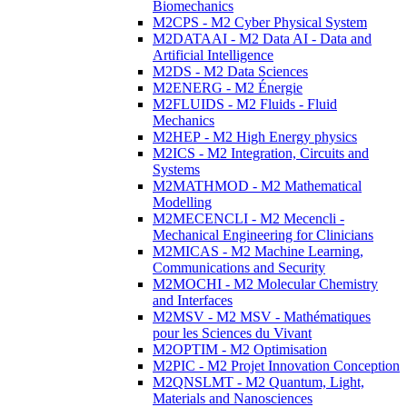
Biomechanics
M2CPS - M2 Cyber Physical System
M2DATAAI - M2 Data AI - Data and
Artificial Intelligence
M2DS - M2 Data Sciences
M2ENERG - M2 Énergie
M2FLUIDS - M2 Fluids - Fluid
Mechanics
M2HEP - M2 High Energy physics
M2ICS - M2 Integration, Circuits and
Systems
M2MATHMOD - M2 Mathematical
Modelling
M2MECENCLI - M2 Mecencli -
Mechanical Engineering for Clinicians
M2MICAS - M2 Machine Learning,
Communications and Security
M2MOCHI - M2 Molecular Chemistry
and Interfaces
M2MSV - M2 MSV - Mathématiques
pour les Sciences du Vivant
M2OPTIM - M2 Optimisation
M2PIC - M2 Projet Innovation Conception
M2QNSLMT - M2 Quantum, Light,
Materials and Nanosciences