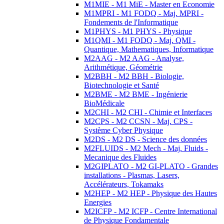
M1MIE - M1 MiE - Master en Economie
M1MPRI - M1 FODQ - Maj. MPRI -
Fondements de l'Informatique
M1PHYS - M1 PHYS - Physique
M1QMI - M1 FODQ - Maj. QMI -
Quantique, Mathematiques, Informatique
M2AAG - M2 AAG - Analyse,
Arithmétique, Géométrie
M2BBH - M2 BBH - Biologie,
Biotechnologie et Santé
M2BME - M2 BME - Ingénierie
BioMédicale
M2CHI - M2 CHI - Chimie et Interfaces
M2CPS - M2 CCSN - Maj. CPS -
Système Cyber Physique
M2DS - M2 DS - Science des données
M2FLUIDS - M2 Mech - Maj. Fluids -
Mecanique des Fluides
M2GIPLATO - M2 GI-PLATO - Grandes
installations - Plasmas, Lasers,
Accélérateurs, Tokamaks
M2HEP - M2 HEP - Physique des Hautes
Energies
M2ICFP - M2 ICFP - Centre International
de Physique Fondamentale