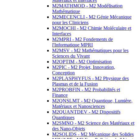
Matériaux et Interfaces
M2MATHMOD - M2 Modélisation
Mathématique
M2MECENCLI - M2 Génie Mécanique
pour les Cliniciens
M2MOCHI - M2 Chimie Moléculaire et
Interfaces
M2MPRI - M2 Fondements de
l'Informatique MPRI
M2MSV - M2 Mathématiques pour les
Sciences du Vivant
M2OPTIM - M2 Optimisation
M2PIC - M2 Projet, Innovation,
Conception
M2PLASPHYFUS - M2 Physique des
Plasmas et de la Fusion
M2PROBFIN - M2 Probabilités et
Finance
M2QNSLMT - M2 Quantique, Lumière,
Matériaux et Nanosciences
M2QUANTDEV - M2 Dispositifs
Quantiques
M2SMNO - M2 Science des Matériaux et
des Nano-Objets
M2SOLIDS - M2 Mécanique des Solides