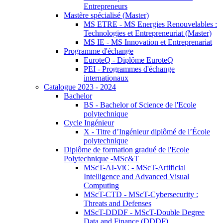
Entrepreneurs
Mastère spécialisé (Master)
MS ETRE - MS Energies Renouvelables :
Technologies et Entrepreneuriat (Master)
MS IE - MS Innovation et Entreprenariat
Programme d'échange
EuroteQ - Diplôme EuroteQ
PEI - Programmes d'échange
internationaux
Catalogue 2023 - 2024
Bachelor
BS - Bachelor of Science de l'Ecole
polytechnique
Cycle Ingénieur
X - Titre d’Ingénieur diplômé de l’École
polytechnique
Diplôme de formation gradué de l'Ecole
Polytechnique -MSc&T
MScT-AI-ViC - MScT-Artificial
Intelligence and Advanced Visual
Computing
MScT-CTD - MScT-Cybersecurity :
Threats and Defenses
MScT-DDDF - MScT-Double Degree
Data and Finance (DDDF)