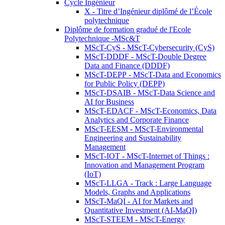
Cycle Ingénieur
X - Titre d’Ingénieur diplômé de l’École
polytechnique
Diplôme de formation gradué de l'Ecole
Polytechnique -MSc&T
MScT-CyS - MScT-Cybersecurity (CyS)
MScT-DDDF - MScT-Double Degree
Data and Finance (DDDF)
MScT-DEPP - MScT-Data and Economics
for Public Policy (DEPP)
MScT-DSAIB - MScT-Data Science and
AI for Business
MScT-EDACF - MScT-Economics, Data
Analytics and Corporate Finance
MScT-EESM - MScT-Environmental
Engineering and Sustainability
Management
MScT-IOT - MScT-Internet of Things :
Innovation and Management Program
(IoT)
MScT-LLGA - Track : Large Language
Models, Graphs and Applications
MScT-MaQI - AI for Markets and
Quantitative Investment (AI-MaQI)
MScT-STEEM - MScT-Energy