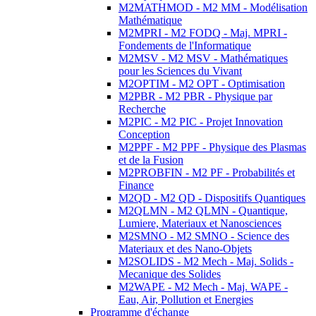
M2MATHMOD - M2 MM - Modélisation
Mathématique
M2MPRI - M2 FODQ - Maj. MPRI -
Fondements de l'Informatique
M2MSV - M2 MSV - Mathématiques
pour les Sciences du Vivant
M2OPTIM - M2 OPT - Optimisation
M2PBR - M2 PBR - Physique par
Recherche
M2PIC - M2 PIC - Projet Innovation
Conception
M2PPF - M2 PPF - Physique des Plasmas
et de la Fusion
M2PROBFIN - M2 PF - Probabilités et
Finance
M2QD - M2 QD - Dispositifs Quantiques
M2QLMN - M2 QLMN - Quantique,
Lumiere, Materiaux et Nanosciences
M2SMNO - M2 SMNO - Science des
Materiaux et des Nano-Objets
M2SOLIDS - M2 Mech - Maj. Solids -
Mecanique des Solides
M2WAPE - M2 Mech - Maj. WAPE -
Eau, Air, Pollution et Energies
Programme d'échange