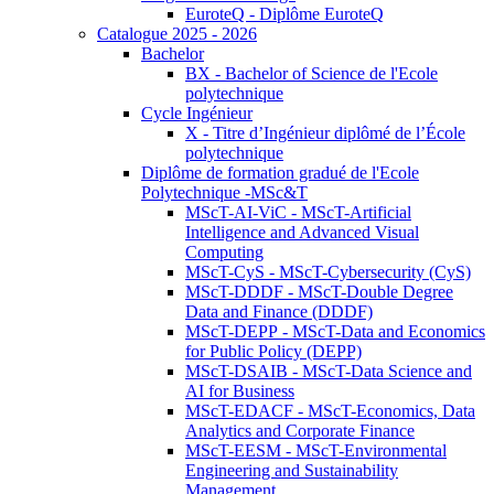
EuroteQ - Diplôme EuroteQ
Catalogue 2025 - 2026
Bachelor
BX - Bachelor of Science de l'Ecole
polytechnique
Cycle Ingénieur
X - Titre d’Ingénieur diplômé de l’École
polytechnique
Diplôme de formation gradué de l'Ecole
Polytechnique -MSc&T
MScT-AI-ViC - MScT-Artificial
Intelligence and Advanced Visual
Computing
MScT-CyS - MScT-Cybersecurity (CyS)
MScT-DDDF - MScT-Double Degree
Data and Finance (DDDF)
MScT-DEPP - MScT-Data and Economics
for Public Policy (DEPP)
MScT-DSAIB - MScT-Data Science and
AI for Business
MScT-EDACF - MScT-Economics, Data
Analytics and Corporate Finance
MScT-EESM - MScT-Environmental
Engineering and Sustainability
Management