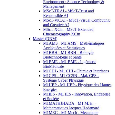
Environment : Science Technology &
Management
MScT-TRAI - MScT-Trust and
Responsible AI
MScT-ViCAI - MScT-Visual Computing
and Creative AI
MScT-XCin - MScT-Extended
Cinematography XCin
Master (DNM)
M1AMS - M1 AMS - Mathématiques
Appliquées et Statistiques
M1BBH - M1 BBH - Biologie,
Biotechnologie et Santé
M1BME - M1 BME - Ingénierie
BioMédicale
M1CHI - M1 CHI - Chimie et Interfaces
M1CPS - M1 CCSN - Maj. CPS -
Système Cyber Physique
M1HEP - M1 HEP - Physique des Hautes
Energies
M1IES - M1 IES - Innovation, Entreprise
et Société
M1MATHJHADA - M1 MJH -
Mathematiques Jacques Hadamard
M1MEC - M1 Mech - Mecanique