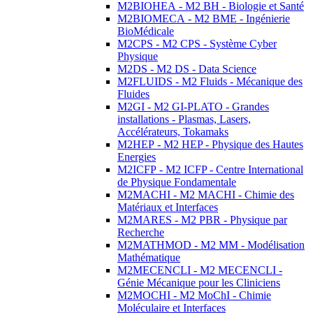
M2BIOHEA - M2 BH - Biologie et Santé
M2BIOMECA - M2 BME - Ingénierie
BioMédicale
M2CPS - M2 CPS - Système Cyber
Physique
M2DS - M2 DS - Data Science
M2FLUIDS - M2 Fluids - Mécanique des
Fluides
M2GI - M2 GI-PLATO - Grandes
installations - Plasmas, Lasers,
Accélérateurs, Tokamaks
M2HEP - M2 HEP - Physique des Hautes
Energies
M2ICFP - M2 ICFP - Centre International
de Physique Fondamentale
M2MACHI - M2 MACHI - Chimie des
Matériaux et Interfaces
M2MARES - M2 PBR - Physique par
Recherche
M2MATHMOD - M2 MM - Modélisation
Mathématique
M2MECENCLI - M2 MECENCLI -
Génie Mécanique pour les Cliniciens
M2MOCHI - M2 MoChI - Chimie
Moléculaire et Interfaces