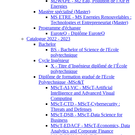
M2WAPE - M2 Eau, Pollution de l'Air et
Energies
Mastère spécialisé (Master)
MS ETRE - MS Energies Renouvelables :
Technologies et Entrepreneuriat (Master)
Programme d'échange
EuroteQ - Diplôme EuroteQ
Catalogue 2022 - 2023
Bachelor
BS - Bachelor of Science de l'Ecole
polytechnique
Cycle Ingénieur
X - Titre d’Ingénieur diplômé de l’École
polytechnique
Diplôme de formation gradué de l'Ecole
Polytechnique -MSc&T
MScT-AI-ViC - MScT-Artificial
Intelligence and Advanced Visual
Computing
MScT-CTD - MScT-Cybersecurity :
Threats and Defenses
MScT-DSB - MScT-Data Science for
Business
MScT-EDACF - MScT-Economics, Data
Analytics and Corporate Finance