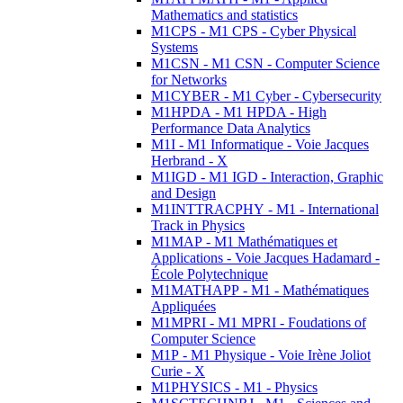
Mathematics and statistics
M1CPS - M1 CPS - Cyber Physical
Systems
M1CSN - M1 CSN - Computer Science
for Networks
M1CYBER - M1 Cyber - Cybersecurity
M1HPDA - M1 HPDA - High
Performance Data Analytics
M1I - M1 Informatique - Voie Jacques
Herbrand - X
M1IGD - M1 IGD - Interaction, Graphic
and Design
M1INTTRACPHY - M1 - International
Track in Physics
M1MAP - M1 Mathématiques et
Applications - Voie Jacques Hadamard -
École Polytechnique
M1MATHAPP - M1 - Mathématiques
Appliquées
M1MPRI - M1 MPRI - Foudations of
Computer Science
M1P - M1 Physique - Voie Irène Joliot
Curie - X
M1PHYSICS - M1 - Physics