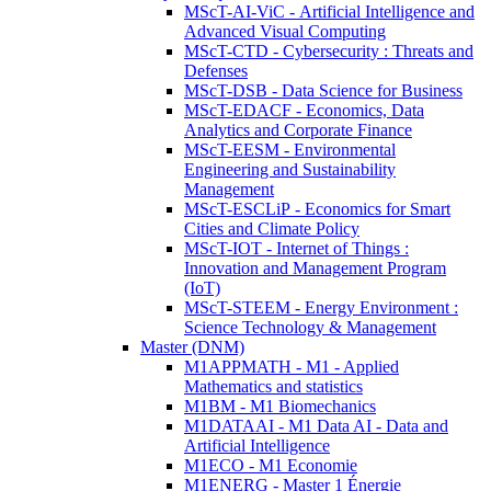
MScT-AI-ViC - Artificial Intelligence and
Advanced Visual Computing
MScT-CTD - Cybersecurity : Threats and
Defenses
MScT-DSB - Data Science for Business
MScT-EDACF - Economics, Data
Analytics and Corporate Finance
MScT-EESM - Environmental
Engineering and Sustainability
Management
MScT-ESCLiP - Economics for Smart
Cities and Climate Policy
MScT-IOT - Internet of Things :
Innovation and Management Program
(IoT)
MScT-STEEM - Energy Environment :
Science Technology & Management
Master (DNM)
M1APPMATH - M1 - Applied
Mathematics and statistics
M1BM - M1 Biomechanics
M1DATAAI - M1 Data AI - Data and
Artificial Intelligence
M1ECO - M1 Economie
M1ENERG - Master 1 Énergie