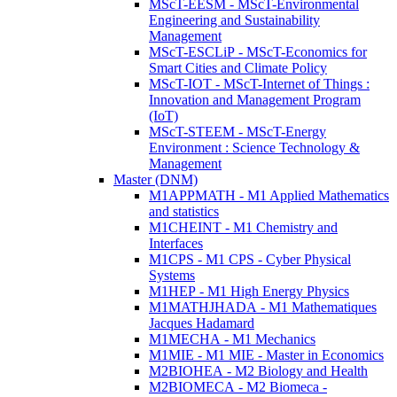
MScT-EESM - MScT-Environmental
Engineering and Sustainability
Management
MScT-ESCLiP - MScT-Economics for
Smart Cities and Climate Policy
MScT-IOT - MScT-Internet of Things :
Innovation and Management Program
(IoT)
MScT-STEEM - MScT-Energy
Environment : Science Technology &
Management
Master (DNM)
M1APPMATH - M1 Applied Mathematics
and statistics
M1CHEINT - M1 Chemistry and
Interfaces
M1CPS - M1 CPS - Cyber Physical
Systems
M1HEP - M1 High Energy Physics
M1MATHJHADA - M1 Mathematiques
Jacques Hadamard
M1MECHA - M1 Mechanics
M1MIE - M1 MIE - Master in Economics
M2BIOHEA - M2 Biology and Health
M2BIOMECA - M2 Biomeca -