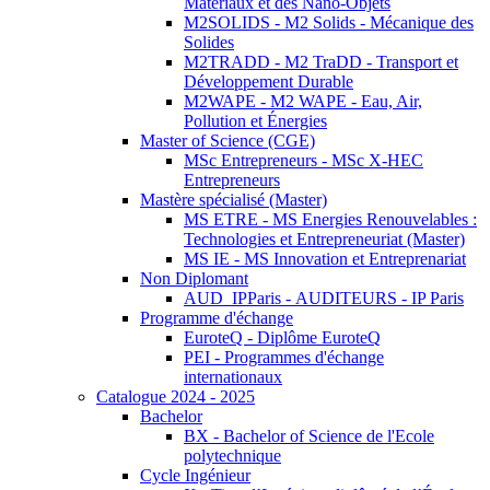
Matériaux et des Nano-Objets
M2SOLIDS - M2 Solids - Mécanique des
Solides
M2TRADD - M2 TraDD - Transport et
Développement Durable
M2WAPE - M2 WAPE - Eau, Air,
Pollution et Énergies
Master of Science (CGE)
MSc Entrepreneurs - MSc X-HEC
Entrepreneurs
Mastère spécialisé (Master)
MS ETRE - MS Energies Renouvelables :
Technologies et Entrepreneuriat (Master)
MS IE - MS Innovation et Entreprenariat
Non Diplomant
AUD_IPParis - AUDITEURS - IP Paris
Programme d'échange
EuroteQ - Diplôme EuroteQ
PEI - Programmes d'échange
internationaux
Catalogue 2024 - 2025
Bachelor
BX - Bachelor of Science de l'Ecole
polytechnique
Cycle Ingénieur