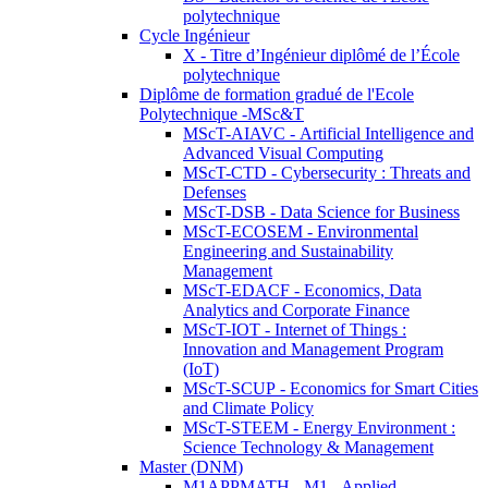
polytechnique
Cycle Ingénieur
X - Titre d’Ingénieur diplômé de l’École
polytechnique
Diplôme de formation gradué de l'Ecole
Polytechnique -MSc&T
MScT-AIAVC - Artificial Intelligence and
Advanced Visual Computing
MScT-CTD - Cybersecurity : Threats and
Defenses
MScT-DSB - Data Science for Business
MScT-ECOSEM - Environmental
Engineering and Sustainability
Management
MScT-EDACF - Economics, Data
Analytics and Corporate Finance
MScT-IOT - Internet of Things :
Innovation and Management Program
(IoT)
MScT-SCUP - Economics for Smart Cities
and Climate Policy
MScT-STEEM - Energy Environment :
Science Technology & Management
Master (DNM)
M1APPMATH - M1 - Applied