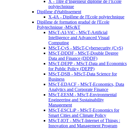
X - Titre d’Ingénieur diplômé de l’École
polytechnique
Diplôme d'établissement
X-4A - Diplôme de l'Ecole polytechnique
Diplôme de formation gradué de l'Ecole
Polytechnique -MSc&T
MScT-AI-ViC - MScT-Artificial
Intelligence and Advanced Visual
Computing
MScT-CyS - MScT-Cybersecurity (CyS)
MScT-DDDF - MScT-Double Degree
Data and Finance (DDDF)
MScT-DEPP - MScT-Data and Economics
for Public Policy (DEPP)
MScT-DSB - MScT-Data Science for
Business
MScT-EDACF - MScT-Economics, Data
Analytics and Corporate Finance
MScT-EESM - MScT-Environmental
Engineering and Sustainability
Management
MScT-ESCLiP - MScT-Economics for
Smart Cities and Climate Policy
MScT-IOT - MScT-Internet of Things :
Innovation and Management Program