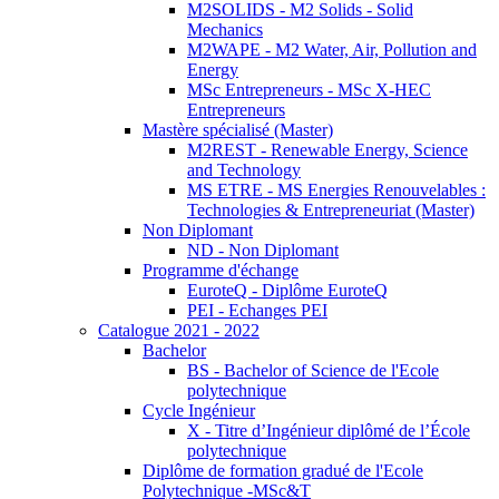
M2SOLIDS - M2 Solids - Solid
Mechanics
M2WAPE - M2 Water, Air, Pollution and
Energy
MSc Entrepreneurs - MSc X-HEC
Entrepreneurs
Mastère spécialisé (Master)
M2REST - Renewable Energy, Science
and Technology
MS ETRE - MS Energies Renouvelables :
Technologies & Entrepreneuriat (Master)
Non Diplomant
ND - Non Diplomant
Programme d'échange
EuroteQ - Diplôme EuroteQ
PEI - Echanges PEI
Catalogue 2021 - 2022
Bachelor
BS - Bachelor of Science de l'Ecole
polytechnique
Cycle Ingénieur
X - Titre d’Ingénieur diplômé de l’École
polytechnique
Diplôme de formation gradué de l'Ecole
Polytechnique -MSc&T