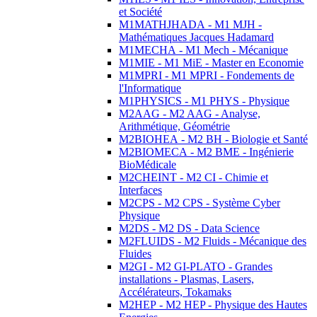
et Société
M1MATHJHADA - M1 MJH -
Mathématiques Jacques Hadamard
M1MECHA - M1 Mech - Mécanique
M1MIE - M1 MiE - Master en Economie
M1MPRI - M1 MPRI - Fondements de
l'Informatique
M1PHYSICS - M1 PHYS - Physique
M2AAG - M2 AAG - Analyse,
Arithmétique, Géométrie
M2BIOHEA - M2 BH - Biologie et Santé
M2BIOMECA - M2 BME - Ingénierie
BioMédicale
M2CHEINT - M2 CI - Chimie et
Interfaces
M2CPS - M2 CPS - Système Cyber
Physique
M2DS - M2 DS - Data Science
M2FLUIDS - M2 Fluids - Mécanique des
Fluides
M2GI - M2 GI-PLATO - Grandes
installations - Plasmas, Lasers,
Accélérateurs, Tokamaks
M2HEP - M2 HEP - Physique des Hautes