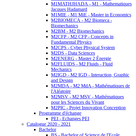
M1MATHJHADA - M1 - Mathematiques
Jacques Hadamard
M1MIE - M1 MiE - Master in Economics
M2BIOMECA - M2 Biomeca -
Biomechanics
M2BM - M2 Biomechanics
M2CFP - M2 CFP - Concepts in
Fundamental Physics
M2CPS - Cyber Physical System
M2DS - Data Sciences
M2ENERG - Master 2 Énergie
M2FLUIDS - M2 Fluids - Fluid
Mechanics
M2IGD - M2 IGD - Interaction, Graphic
and Design
M2MDA - M2 MdA - Mathématiques de
l'Aléatoire
M2MSV - M2 MSV - Mathématiques
pour les Sciences du Vivant
M2PIC - Projet Innovation Conception
Programme d'échange
PEI - Echanges PEI
Catalogue 2020 - 2021
Bachelor
BS - Bachelor of Science de l'Ecole