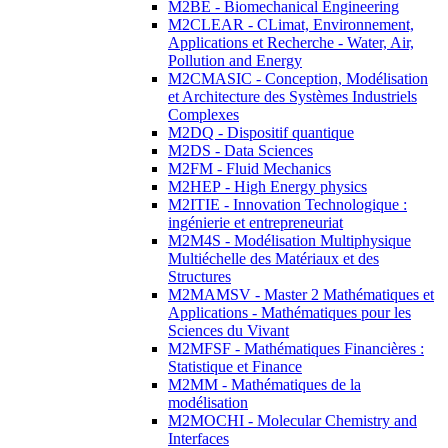
M2BE - Biomechanical Engineering
M2CLEAR - CLimat, Environnement,
Applications et Recherche - Water, Air,
Pollution and Energy
M2CMASIC - Conception, Modélisation
et Architecture des Systèmes Industriels
Complexes
M2DQ - Dispositif quantique
M2DS - Data Sciences
M2FM - Fluid Mechanics
M2HEP - High Energy physics
M2ITIE - Innovation Technologique :
ingénierie et entrepreneuriat
M2M4S - Modélisation Multiphysique
Multiéchelle des Matériaux et des
Structures
M2MAMSV - Master 2 Mathématiques et
Applications - Mathématiques pour les
Sciences du Vivant
M2MFSF - Mathématiques Financières :
Statistique et Finance
M2MM - Mathématiques de la
modélisation
M2MOCHI - Molecular Chemistry and
Interfaces