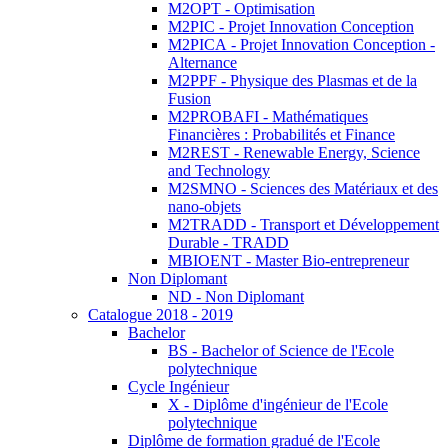
M2OPT - Optimisation
M2PIC - Projet Innovation Conception
M2PICA - Projet Innovation Conception -
Alternance
M2PPF - Physique des Plasmas et de la
Fusion
M2PROBAFI - Mathématiques
Financières : Probabilités et Finance
M2REST - Renewable Energy, Science
and Technology
M2SMNO - Sciences des Matériaux et des
nano-objets
M2TRADD - Transport et Développement
Durable - TRADD
MBIOENT - Master Bio-entrepreneur
Non Diplomant
ND - Non Diplomant
Catalogue 2018 - 2019
Bachelor
BS - Bachelor of Science de l'Ecole
polytechnique
Cycle Ingénieur
X - Diplôme d'ingénieur de l'Ecole
polytechnique
Diplôme de formation gradué de l'Ecole