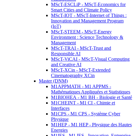
MScT-ESCLiP - MScT-Economics for
Smart Cities and Climate Policy
MScT-IOT - MScT-Internet of Things :
Innovation and Management Program
(IoT)
MScT-STEEM - MScT-Energy
Environment : Science Technology &
Management
MScT-TRAI - MScT-Trust and
Responsible AI
MScT-ViCAI - MScT-Visual Computing
and Creative AI
MScT-XCin - MScT-Extended
Cinematography XCin
Master (DNM)
M1APPMATH - M1 APPMS -
Mathématiques Appliquées et Statistiques
M1BIOHEA - M1 BH - Biologie et Santé
M1CHEINT - M1 CI - Chimie et
Interfaces
M1CPS - M1 CPS - Système Cyber
Physique
M1HEP - M1 HEP - Physique des Hautes
Energies
M1IES - M1 IES - Innovation, Entreprise