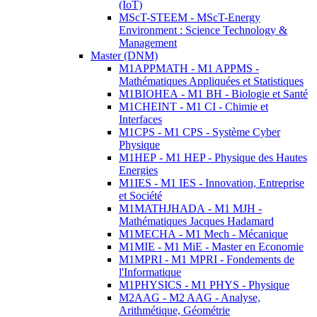
(IoT)
MScT-STEEM - MScT-Energy
Environment : Science Technology &
Management
Master (DNM)
M1APPMATH - M1 APPMS -
Mathématiques Appliquées et Statistiques
M1BIOHEA - M1 BH - Biologie et Santé
M1CHEINT - M1 CI - Chimie et
Interfaces
M1CPS - M1 CPS - Système Cyber
Physique
M1HEP - M1 HEP - Physique des Hautes
Energies
M1IES - M1 IES - Innovation, Entreprise
et Société
M1MATHJHADA - M1 MJH -
Mathématiques Jacques Hadamard
M1MECHA - M1 Mech - Mécanique
M1MIE - M1 MiE - Master en Economie
M1MPRI - M1 MPRI - Fondements de
l'Informatique
M1PHYSICS - M1 PHYS - Physique
M2AAG - M2 AAG - Analyse,
Arithmétique, Géométrie