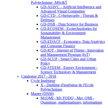
Polytechnique -MSc&T
GD-AIAVC - Artificial Intelligence and
Advanced Visual Computing
GD-CTD - Cybersecurity : Threats &
Defenses
GD-DSB - Data Science for Business
GD-ECOSEM - Ecotechnologies for
Sustainability & Environment
Management
GD-EDACF - Economics, Data Analytics
and Corporate Finance
GD-IOT - Internet of Things : Innovation
and Management Program (IoT)
GD-SCUP - Smart Cities and Urban
Policy
GD-STEEM - Energy Environment :
Science Technology & Management
Catalogue 2017 - 2018
Cycle Ingénieur
X - Diplôme d'ingénieur de l'Ecole
Polytechnique
Master (DNM)
M1QMI - M1 FODQ - Maj. QMI -
Quantique, mathematiques, informatique