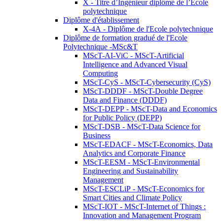
X - Titre d’Ingénieur diplômé de l’École
polytechnique
Diplôme d'établissement
X-4A - Diplôme de l'Ecole polytechnique
Diplôme de formation gradué de l'Ecole
Polytechnique -MSc&T
MScT-AI-ViC - MScT-Artificial
Intelligence and Advanced Visual
Computing
MScT-CyS - MScT-Cybersecurity (CyS)
MScT-DDDF - MScT-Double Degree
Data and Finance (DDDF)
MScT-DEPP - MScT-Data and Economics
for Public Policy (DEPP)
MScT-DSB - MScT-Data Science for
Business
MScT-EDACF - MScT-Economics, Data
Analytics and Corporate Finance
MScT-EESM - MScT-Environmental
Engineering and Sustainability
Management
MScT-ESCLiP - MScT-Economics for
Smart Cities and Climate Policy
MScT-IOT - MScT-Internet of Things :
Innovation and Management Program