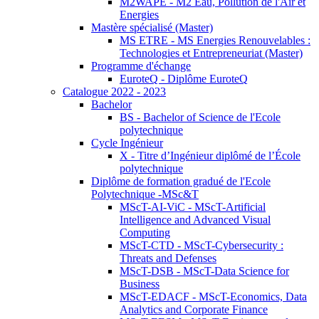
M2WAPE - M2 Eau, Pollution de l'Air et
Energies
Mastère spécialisé (Master)
MS ETRE - MS Energies Renouvelables :
Technologies et Entrepreneuriat (Master)
Programme d'échange
EuroteQ - Diplôme EuroteQ
Catalogue 2022 - 2023
Bachelor
BS - Bachelor of Science de l'Ecole
polytechnique
Cycle Ingénieur
X - Titre d’Ingénieur diplômé de l’École
polytechnique
Diplôme de formation gradué de l'Ecole
Polytechnique -MSc&T
MScT-AI-ViC - MScT-Artificial
Intelligence and Advanced Visual
Computing
MScT-CTD - MScT-Cybersecurity :
Threats and Defenses
MScT-DSB - MScT-Data Science for
Business
MScT-EDACF - MScT-Economics, Data
Analytics and Corporate Finance