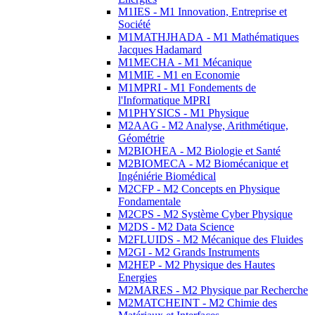
M1IES - M1 Innovation, Entreprise et
Société
M1MATHJHADA - M1 Mathématiques
Jacques Hadamard
M1MECHA - M1 Mécanique
M1MIE - M1 en Economie
M1MPRI - M1 Fondements de
l'Informatique MPRI
M1PHYSICS - M1 Physique
M2AAG - M2 Analyse, Arithmétique,
Géométrie
M2BIOHEA - M2 Biologie et Santé
M2BIOMECA - M2 Biomécanique et
Ingéniérie Biomédical
M2CFP - M2 Concepts en Physique
Fondamentale
M2CPS - M2 Système Cyber Physique
M2DS - M2 Data Science
M2FLUIDS - M2 Mécanique des Fluides
M2GI - M2 Grands Instruments
M2HEP - M2 Physique des Hautes
Energies
M2MARES - M2 Physique par Recherche
M2MATCHEINT - M2 Chimie des