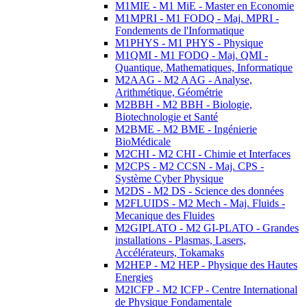
M1MIE - M1 MiE - Master en Economie
M1MPRI - M1 FODQ - Maj. MPRI -
Fondements de l'Informatique
M1PHYS - M1 PHYS - Physique
M1QMI - M1 FODQ - Maj. QMI -
Quantique, Mathematiques, Informatique
M2AAG - M2 AAG - Analyse,
Arithmétique, Géométrie
M2BBH - M2 BBH - Biologie,
Biotechnologie et Santé
M2BME - M2 BME - Ingénierie
BioMédicale
M2CHI - M2 CHI - Chimie et Interfaces
M2CPS - M2 CCSN - Maj. CPS -
Système Cyber Physique
M2DS - M2 DS - Science des données
M2FLUIDS - M2 Mech - Maj. Fluids -
Mecanique des Fluides
M2GIPLATO - M2 GI-PLATO - Grandes
installations - Plasmas, Lasers,
Accélérateurs, Tokamaks
M2HEP - M2 HEP - Physique des Hautes
Energies
M2ICFP - M2 ICFP - Centre International
de Physique Fondamentale