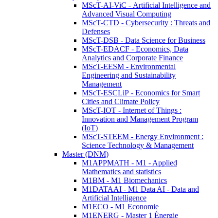
MScT-AI-ViC - Artificial Intelligence and
Advanced Visual Computing
MScT-CTD - Cybersecurity : Threats and
Defenses
MScT-DSB - Data Science for Business
MScT-EDACF - Economics, Data
Analytics and Corporate Finance
MScT-EESM - Environmental
Engineering and Sustainability
Management
MScT-ESCLiP - Economics for Smart
Cities and Climate Policy
MScT-IOT - Internet of Things :
Innovation and Management Program
(IoT)
MScT-STEEM - Energy Environment :
Science Technology & Management
Master (DNM)
M1APPMATH - M1 - Applied
Mathematics and statistics
M1BM - M1 Biomechanics
M1DATAAI - M1 Data AI - Data and
Artificial Intelligence
M1ECO - M1 Economie
M1ENERG - Master 1 Énergie