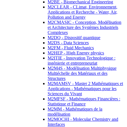
M2BE - Biomechanical Engineering
M2CLEAR - CLimat, Environnement,
Applications et Recherche - Water, Air,
Pollution and Energy
M2CMASIC - Conception, Modélisation
et Architecture des Systèmes Industriels
Complexes
M2DQ - Dispositif quantique
M2DS - Data Sciences
M2FM - Fluid Mechanics
M2HEP - High Energy physics
M2ITIE - Innovation Technologique :
ingénierie et entrepreneuriat
M2M4S - Modélisation Multiphysique
Multiéchelle des Matériaux et des
Structures
M2MAMSV - Master 2 Mathématiques et
Applications - Mathématiques pour les
Sciences du Vivant
M2MFSF - Mathématiques Financières :
Statistique et Finance
M2MM - Mathématiques de la
modélisation
M2MOCHI - Molecular Chemistry and
Interfaces