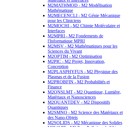
Matériaux et Interfaces
M2MATHMOD - M2 Modélisation
Mathématique
M2MECENCLI - M2 Génie Mécanique
pour les Cliniciens
M2MOCHI - M2 Chimie Moléculaire et
Interfaces
M2MPRI - M2 Fondements de
l'Informatique MPRI
M2MSV - M2 Mathématiques pour les
Sciences du Vivant
M2OPTIM - M2 Optimisation
M2PIC - M2 Projet, Innovation,
Conception
M2PLASPHYFUS - M2 Physique des
Plasmas et de la Fusion
M2PROBFIN - M2 Probabilités et
Finance
M2QNSLMT - M2 Quantique, Lumière,
Matériaux et Nanosciences
M2QUANTDEV - M2 Dispositifs
Quantiques
M2SMNO - M2 Science des Matériaux et
des Nano-Objets
M2SOLIDS - M2 Mécanique des Solides