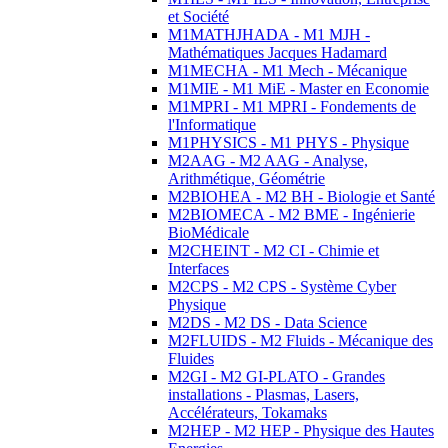
et Société
M1MATHJHADA - M1 MJH -
Mathématiques Jacques Hadamard
M1MECHA - M1 Mech - Mécanique
M1MIE - M1 MiE - Master en Economie
M1MPRI - M1 MPRI - Fondements de
l'Informatique
M1PHYSICS - M1 PHYS - Physique
M2AAG - M2 AAG - Analyse,
Arithmétique, Géométrie
M2BIOHEA - M2 BH - Biologie et Santé
M2BIOMECA - M2 BME - Ingénierie
BioMédicale
M2CHEINT - M2 CI - Chimie et
Interfaces
M2CPS - M2 CPS - Système Cyber
Physique
M2DS - M2 DS - Data Science
M2FLUIDS - M2 Fluids - Mécanique des
Fluides
M2GI - M2 GI-PLATO - Grandes
installations - Plasmas, Lasers,
Accélérateurs, Tokamaks
M2HEP - M2 HEP - Physique des Hautes