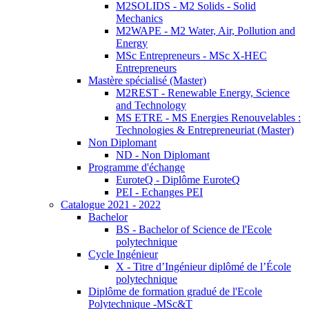
M2SOLIDS - M2 Solids - Solid
Mechanics
M2WAPE - M2 Water, Air, Pollution and
Energy
MSc Entrepreneurs - MSc X-HEC
Entrepreneurs
Mastère spécialisé (Master)
M2REST - Renewable Energy, Science
and Technology
MS ETRE - MS Energies Renouvelables :
Technologies & Entrepreneuriat (Master)
Non Diplomant
ND - Non Diplomant
Programme d'échange
EuroteQ - Diplôme EuroteQ
PEI - Echanges PEI
Catalogue 2021 - 2022
Bachelor
BS - Bachelor of Science de l'Ecole
polytechnique
Cycle Ingénieur
X - Titre d’Ingénieur diplômé de l’École
polytechnique
Diplôme de formation gradué de l'Ecole
Polytechnique -MSc&T