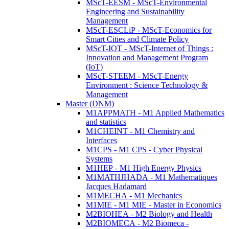
MScT-EESM - MScT-Environmental
Engineering and Sustainability
Management
MScT-ESCLiP - MScT-Economics for
Smart Cities and Climate Policy
MScT-IOT - MScT-Internet of Things :
Innovation and Management Program
(IoT)
MScT-STEEM - MScT-Energy
Environment : Science Technology &
Management
Master (DNM)
M1APPMATH - M1 Applied Mathematics
and statistics
M1CHEINT - M1 Chemistry and
Interfaces
M1CPS - M1 CPS - Cyber Physical
Systems
M1HEP - M1 High Energy Physics
M1MATHJHADA - M1 Mathematiques
Jacques Hadamard
M1MECHA - M1 Mechanics
M1MIE - M1 MIE - Master in Economics
M2BIOHEA - M2 Biology and Health
M2BIOMECA - M2 Biomeca -