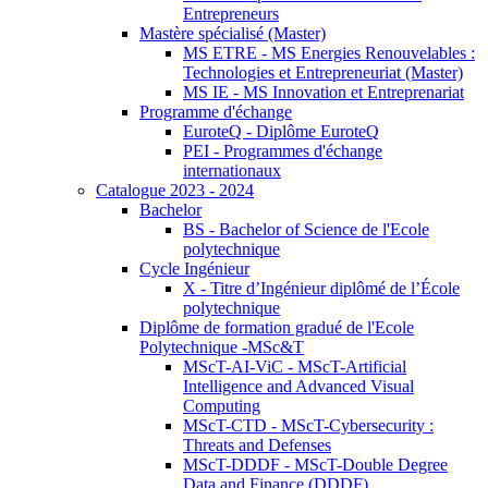
Entrepreneurs
Mastère spécialisé (Master)
MS ETRE - MS Energies Renouvelables :
Technologies et Entrepreneuriat (Master)
MS IE - MS Innovation et Entreprenariat
Programme d'échange
EuroteQ - Diplôme EuroteQ
PEI - Programmes d'échange
internationaux
Catalogue 2023 - 2024
Bachelor
BS - Bachelor of Science de l'Ecole
polytechnique
Cycle Ingénieur
X - Titre d’Ingénieur diplômé de l’École
polytechnique
Diplôme de formation gradué de l'Ecole
Polytechnique -MSc&T
MScT-AI-ViC - MScT-Artificial
Intelligence and Advanced Visual
Computing
MScT-CTD - MScT-Cybersecurity :
Threats and Defenses
MScT-DDDF - MScT-Double Degree
Data and Finance (DDDF)