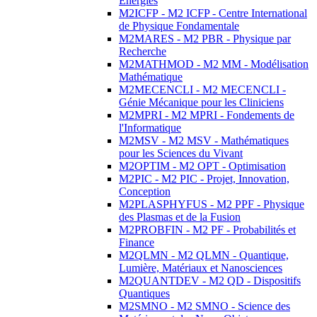
Energies
M2ICFP - M2 ICFP - Centre International
de Physique Fondamentale
M2MARES - M2 PBR - Physique par
Recherche
M2MATHMOD - M2 MM - Modélisation
Mathématique
M2MECENCLI - M2 MECENCLI -
Génie Mécanique pour les Cliniciens
M2MPRI - M2 MPRI - Fondements de
l'Informatique
M2MSV - M2 MSV - Mathématiques
pour les Sciences du Vivant
M2OPTIM - M2 OPT - Optimisation
M2PIC - M2 PIC - Projet, Innovation,
Conception
M2PLASPHYFUS - M2 PPF - Physique
des Plasmas et de la Fusion
M2PROBFIN - M2 PF - Probabilités et
Finance
M2QLMN - M2 QLMN - Quantique,
Lumière, Matériaux et Nanosciences
M2QUANTDEV - M2 QD - Dispositifs
Quantiques
M2SMNO - M2 SMNO - Science des