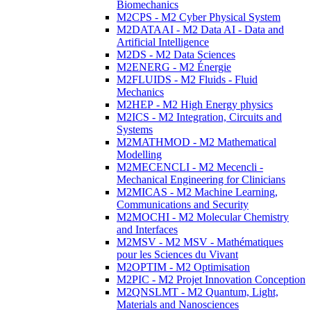
Biomechanics
M2CPS - M2 Cyber Physical System
M2DATAAI - M2 Data AI - Data and
Artificial Intelligence
M2DS - M2 Data Sciences
M2ENERG - M2 Énergie
M2FLUIDS - M2 Fluids - Fluid
Mechanics
M2HEP - M2 High Energy physics
M2ICS - M2 Integration, Circuits and
Systems
M2MATHMOD - M2 Mathematical
Modelling
M2MECENCLI - M2 Mecencli -
Mechanical Engineering for Clinicians
M2MICAS - M2 Machine Learning,
Communications and Security
M2MOCHI - M2 Molecular Chemistry
and Interfaces
M2MSV - M2 MSV - Mathématiques
pour les Sciences du Vivant
M2OPTIM - M2 Optimisation
M2PIC - M2 Projet Innovation Conception
M2QNSLMT - M2 Quantum, Light,
Materials and Nanosciences