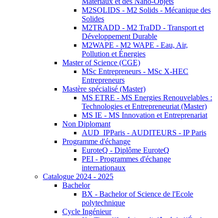
Matériaux et des Nano-Objets
M2SOLIDS - M2 Solids - Mécanique des
Solides
M2TRADD - M2 TraDD - Transport et
Développement Durable
M2WAPE - M2 WAPE - Eau, Air,
Pollution et Énergies
Master of Science (CGE)
MSc Entrepreneurs - MSc X-HEC
Entrepreneurs
Mastère spécialisé (Master)
MS ETRE - MS Energies Renouvelables :
Technologies et Entrepreneuriat (Master)
MS IE - MS Innovation et Entreprenariat
Non Diplomant
AUD_IPParis - AUDITEURS - IP Paris
Programme d'échange
EuroteQ - Diplôme EuroteQ
PEI - Programmes d'échange
internationaux
Catalogue 2024 - 2025
Bachelor
BX - Bachelor of Science de l'Ecole
polytechnique
Cycle Ingénieur