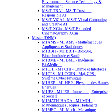
Environment : Science Technology &
Management
MScT-TRAI - MScT-Trust and
Responsible AI
MScT-ViCAI - MScT-Visual Computing
and Creative AI
MScT-XCin - MScT-Extended
Cinematography XCin
Master (DNM)
M1AMS - M1 AMS - Mathématiques
Appliquées et Statistiques
M1BBH - M1 BBH - Biologie,
Biotechnologie et Santé
M1BME - M1 BME - Ingénierie
BioMédicale
M1CHI - M1 CHI - Chimie et Interfaces
M1CPS - M1 CCSN - Maj. CPS -
Système Cyber Physique
M1HEP - M1 HEP - Physique des Hautes
Energies
M1IES - M1 IES - Innovation, Entreprise
et Société
M1MATHJHADA - M1 MJH -
Mathematiques Jacques Hadamard
M1MEC - M1 Mech - Mecanique