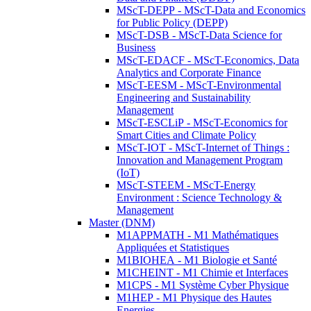
MScT-DEPP - MScT-Data and Economics
for Public Policy (DEPP)
MScT-DSB - MScT-Data Science for
Business
MScT-EDACF - MScT-Economics, Data
Analytics and Corporate Finance
MScT-EESM - MScT-Environmental
Engineering and Sustainability
Management
MScT-ESCLiP - MScT-Economics for
Smart Cities and Climate Policy
MScT-IOT - MScT-Internet of Things :
Innovation and Management Program
(IoT)
MScT-STEEM - MScT-Energy
Environment : Science Technology &
Management
Master (DNM)
M1APPMATH - M1 Mathématiques
Appliquées et Statistiques
M1BIOHEA - M1 Biologie et Santé
M1CHEINT - M1 Chimie et Interfaces
M1CPS - M1 Système Cyber Physique
M1HEP - M1 Physique des Hautes
Energies