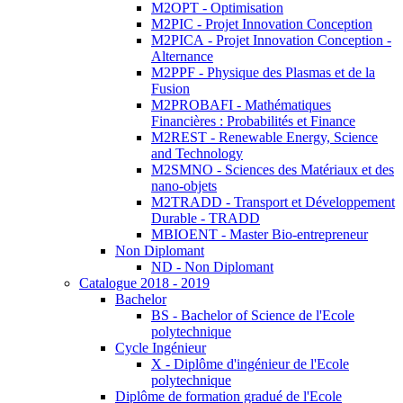
M2OPT - Optimisation
M2PIC - Projet Innovation Conception
M2PICA - Projet Innovation Conception -
Alternance
M2PPF - Physique des Plasmas et de la
Fusion
M2PROBAFI - Mathématiques
Financières : Probabilités et Finance
M2REST - Renewable Energy, Science
and Technology
M2SMNO - Sciences des Matériaux et des
nano-objets
M2TRADD - Transport et Développement
Durable - TRADD
MBIOENT - Master Bio-entrepreneur
Non Diplomant
ND - Non Diplomant
Catalogue 2018 - 2019
Bachelor
BS - Bachelor of Science de l'Ecole
polytechnique
Cycle Ingénieur
X - Diplôme d'ingénieur de l'Ecole
polytechnique
Diplôme de formation gradué de l'Ecole