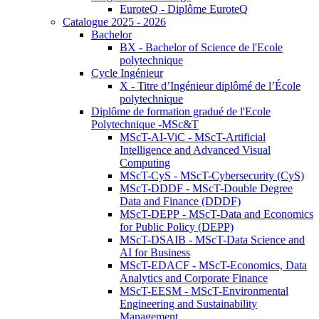
EuroteQ - Diplôme EuroteQ
Catalogue 2025 - 2026
Bachelor
BX - Bachelor of Science de l'Ecole
polytechnique
Cycle Ingénieur
X - Titre d’Ingénieur diplômé de l’École
polytechnique
Diplôme de formation gradué de l'Ecole
Polytechnique -MSc&T
MScT-AI-ViC - MScT-Artificial
Intelligence and Advanced Visual
Computing
MScT-CyS - MScT-Cybersecurity (CyS)
MScT-DDDF - MScT-Double Degree
Data and Finance (DDDF)
MScT-DEPP - MScT-Data and Economics
for Public Policy (DEPP)
MScT-DSAIB - MScT-Data Science and
AI for Business
MScT-EDACF - MScT-Economics, Data
Analytics and Corporate Finance
MScT-EESM - MScT-Environmental
Engineering and Sustainability
Management