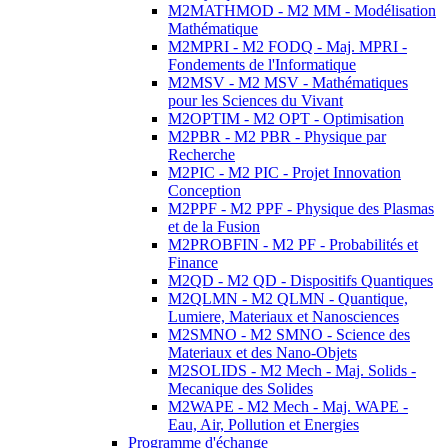
M2MATHMOD - M2 MM - Modélisation
Mathématique
M2MPRI - M2 FODQ - Maj. MPRI -
Fondements de l'Informatique
M2MSV - M2 MSV - Mathématiques
pour les Sciences du Vivant
M2OPTIM - M2 OPT - Optimisation
M2PBR - M2 PBR - Physique par
Recherche
M2PIC - M2 PIC - Projet Innovation
Conception
M2PPF - M2 PPF - Physique des Plasmas
et de la Fusion
M2PROBFIN - M2 PF - Probabilités et
Finance
M2QD - M2 QD - Dispositifs Quantiques
M2QLMN - M2 QLMN - Quantique,
Lumiere, Materiaux et Nanosciences
M2SMNO - M2 SMNO - Science des
Materiaux et des Nano-Objets
M2SOLIDS - M2 Mech - Maj. Solids -
Mecanique des Solides
M2WAPE - M2 Mech - Maj. WAPE -
Eau, Air, Pollution et Energies
Programme d'échange