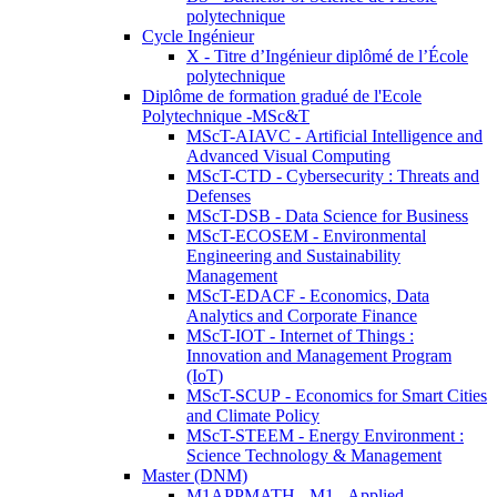
polytechnique
Cycle Ingénieur
X - Titre d’Ingénieur diplômé de l’École
polytechnique
Diplôme de formation gradué de l'Ecole
Polytechnique -MSc&T
MScT-AIAVC - Artificial Intelligence and
Advanced Visual Computing
MScT-CTD - Cybersecurity : Threats and
Defenses
MScT-DSB - Data Science for Business
MScT-ECOSEM - Environmental
Engineering and Sustainability
Management
MScT-EDACF - Economics, Data
Analytics and Corporate Finance
MScT-IOT - Internet of Things :
Innovation and Management Program
(IoT)
MScT-SCUP - Economics for Smart Cities
and Climate Policy
MScT-STEEM - Energy Environment :
Science Technology & Management
Master (DNM)
M1APPMATH - M1 - Applied