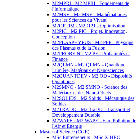
M2MPRI - M2 MPRI - Fondements de
l'Informatique
M2MSV - M2 MSV - Mathématiques
pour les Sciences du Vivant
M2OPTIM - M2 OPT - Optimisation
M2PIC - M2 PIC - Projet, Innovation,
Conception
M2PLASPHYFUS - M2 PPF - Physique
des Plasmas et de la Fusion
M2PROBFIN - M2 PF - Probabilités et
Finance
M2QLMN - M2 QLMN - Quantique,
Lumière, Matériaux et Nanosciences
M2QUANTDEV - M2 QD - Dispositifs
Quantiques
M2SMNO - M2 SMNO - Science des
Matériaux et des Nano-Objets
M2SOLIDS - M2 Solids - Mécanique des
Solides
M2TRADD - M2 TraDD - Transport et
Développement Durable
M2WAPE - M2 WAPE - Eau, Pollution de
l'Air et Energie
Master of Science (CGE)
MSc Entrepreneurs - MSc X-HEC