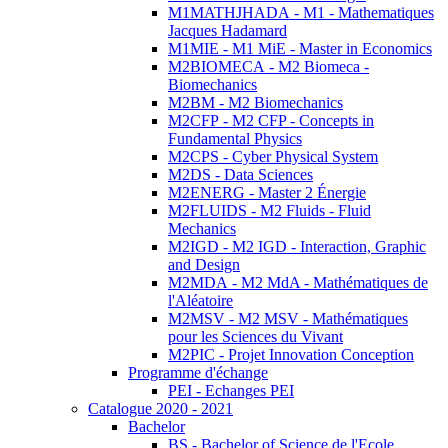
M1MATHJHADA - M1 - Mathematiques
Jacques Hadamard
M1MIE - M1 MiE - Master in Economics
M2BIOMECA - M2 Biomeca -
Biomechanics
M2BM - M2 Biomechanics
M2CFP - M2 CFP - Concepts in
Fundamental Physics
M2CPS - Cyber Physical System
M2DS - Data Sciences
M2ENERG - Master 2 Énergie
M2FLUIDS - M2 Fluids - Fluid
Mechanics
M2IGD - M2 IGD - Interaction, Graphic
and Design
M2MDA - M2 MdA - Mathématiques de
l'Aléatoire
M2MSV - M2 MSV - Mathématiques
pour les Sciences du Vivant
M2PIC - Projet Innovation Conception
Programme d'échange
PEI - Echanges PEI
Catalogue 2020 - 2021
Bachelor
BS - Bachelor of Science de l'Ecole