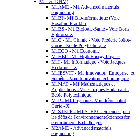
Master (DNM)
M1AME - M1 Advanced materials
engineering
M1BI - M1 Bio-informatique (Voie
Rosalind Franklin)
M1BS - M1 Biologie-Santé - Voie Boris
Ephrussi-X
M1C - M1 Chimie - Voie Fréderic Joliot-
Curie - Ecole Polytechnique
M1ECO - M1 Economie
M1HEP - M1 High Energy Physics
M1I - M1 Informatique - Voie Jacques
Herbrand - X
M1IESVIT - M1 Innovation, Entreprise, et
Société - Voie Innovation technologique
M1MAP - M1 Mathématiques et
Applications - Voie Jacques Hadamard -
École Polytechnique
M1P - M1 Physique - Voie Irène Joliot
Curie - X
M1STEPE - M1 STEPE - Sciences pour
les défis de l'environnement/Sciences for
environmentals challenges
M2AME - Advanced materials
engineering