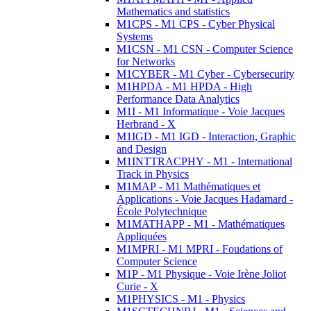
Mathematics and statistics
M1CPS - M1 CPS - Cyber Physical
Systems
M1CSN - M1 CSN - Computer Science
for Networks
M1CYBER - M1 Cyber - Cybersecurity
M1HPDA - M1 HPDA - High
Performance Data Analytics
M1I - M1 Informatique - Voie Jacques
Herbrand - X
M1IGD - M1 IGD - Interaction, Graphic
and Design
M1INTTRACPHY - M1 - International
Track in Physics
M1MAP - M1 Mathématiques et
Applications - Voie Jacques Hadamard -
École Polytechnique
M1MATHAPP - M1 - Mathématiques
Appliquées
M1MPRI - M1 MPRI - Foudations of
Computer Science
M1P - M1 Physique - Voie Irène Joliot
Curie - X
M1PHYSICS - M1 - Physics