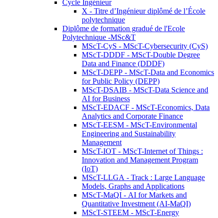
Cycle Ingénieur
X - Titre d’Ingénieur diplômé de l’École
polytechnique
Diplôme de formation gradué de l'Ecole
Polytechnique -MSc&T
MScT-CyS - MScT-Cybersecurity (CyS)
MScT-DDDF - MScT-Double Degree
Data and Finance (DDDF)
MScT-DEPP - MScT-Data and Economics
for Public Policy (DEPP)
MScT-DSAIB - MScT-Data Science and
AI for Business
MScT-EDACF - MScT-Economics, Data
Analytics and Corporate Finance
MScT-EESM - MScT-Environmental
Engineering and Sustainability
Management
MScT-IOT - MScT-Internet of Things :
Innovation and Management Program
(IoT)
MScT-LLGA - Track : Large Language
Models, Graphs and Applications
MScT-MaQI - AI for Markets and
Quantitative Investment (AI-MaQI)
MScT-STEEM - MScT-Energy