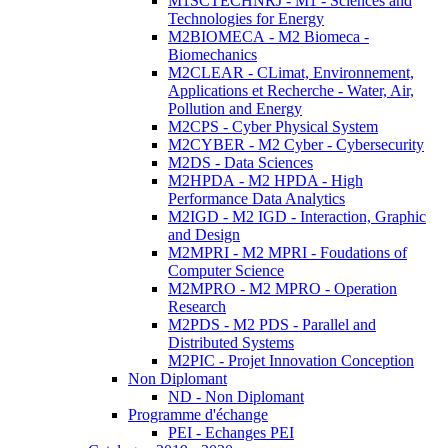
M1SCTECHNRJ - M1 - Sciences and
Technologies for Energy
M2BIOMECA - M2 Biomeca -
Biomechanics
M2CLEAR - CLimat, Environnement,
Applications et Recherche - Water, Air,
Pollution and Energy
M2CPS - Cyber Physical System
M2CYBER - M2 Cyber - Cybersecurity
M2DS - Data Sciences
M2HPDA - M2 HPDA - High
Performance Data Analytics
M2IGD - M2 IGD - Interaction, Graphic
and Design
M2MPRI - M2 MPRI - Foudations of
Computer Science
M2MPRO - M2 MPRO - Operation
Research
M2PDS - M2 PDS - Parallel and
Distributed Systems
M2PIC - Projet Innovation Conception
Non Diplomant
ND - Non Diplomant
Programme d'échange
PEI - Echanges PEI