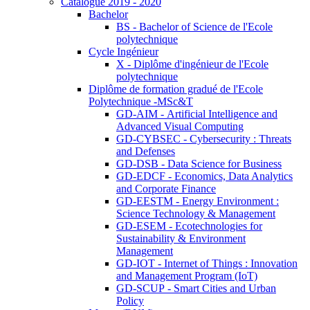
Catalogue 2019 - 2020
Bachelor
BS - Bachelor of Science de l'Ecole
polytechnique
Cycle Ingénieur
X - Diplôme d'ingénieur de l'Ecole
polytechnique
Diplôme de formation gradué de l'Ecole
Polytechnique -MSc&T
GD-AIM - Artificial Intelligence and
Advanced Visual Computing
GD-CYBSEC - Cybersecurity : Threats
and Defenses
GD-DSB - Data Science for Business
GD-EDCF - Economics, Data Analytics
and Corporate Finance
GD-EESTM - Energy Environment :
Science Technology & Management
GD-ESEM - Ecotechnologies for
Sustainability & Environment
Management
GD-IOT - Internet of Things : Innovation
and Management Program (IoT)
GD-SCUP - Smart Cities and Urban
Policy