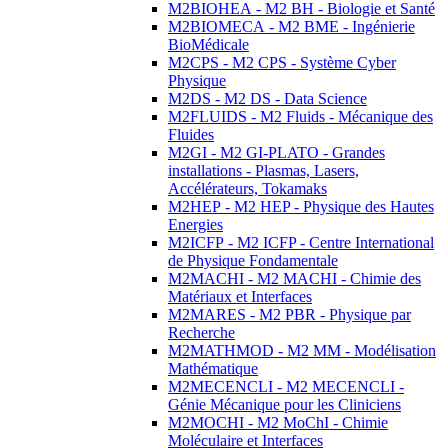
M2BIOHEA - M2 BH - Biologie et Santé
M2BIOMECA - M2 BME - Ingénierie
BioMédicale
M2CPS - M2 CPS - Système Cyber
Physique
M2DS - M2 DS - Data Science
M2FLUIDS - M2 Fluids - Mécanique des
Fluides
M2GI - M2 GI-PLATO - Grandes
installations - Plasmas, Lasers,
Accélérateurs, Tokamaks
M2HEP - M2 HEP - Physique des Hautes
Energies
M2ICFP - M2 ICFP - Centre International
de Physique Fondamentale
M2MACHI - M2 MACHI - Chimie des
Matériaux et Interfaces
M2MARES - M2 PBR - Physique par
Recherche
M2MATHMOD - M2 MM - Modélisation
Mathématique
M2MECENCLI - M2 MECENCLI -
Génie Mécanique pour les Cliniciens
M2MOCHI - M2 MoChI - Chimie
Moléculaire et Interfaces