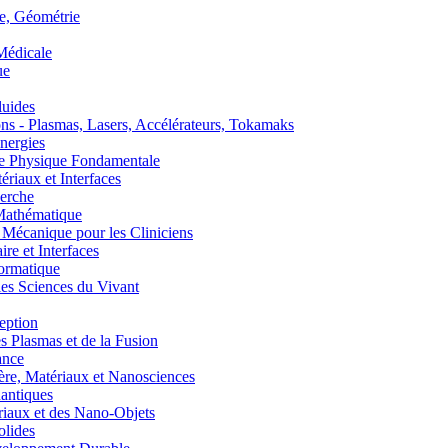
, Géométrie
édicale
ue
uides
s - Plasmas, Lasers, Accélérateurs, Tokamaks
nergies
de Physique Fondamentale
aux et Interfaces
erche
athématique
anique pour les Cliniciens
 et Interfaces
ormatique
s Sciences du Vivant
eption
lasmas et de la Fusion
ance
, Matériaux et Nanosciences
ntiques
aux et des Nano-Objets
lides