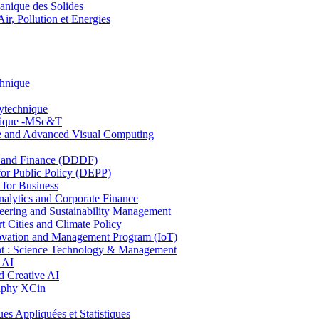
nique des Solides
, Pollution et Energies
chnique
lytechnique
hnique -MSc&T
ce and Advanced Visual Computing
and Finance (DDDF)
r Public Policy (DEPP)
for Business
ytics and Corporate Finance
ring and Sustainability Management
Cities and Climate Policy
ovation and Management Program (IoT)
: Science Technology & Management
 AI
 Creative AI
aphy XCin
ppliquées et Statistiques