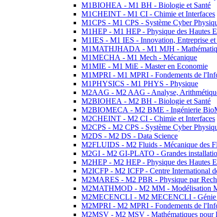
M1BIOHEA - M1 BH - Biologie et Santé
M1CHEINT - M1 CI - Chimie et Interfaces
M1CPS - M1 CPS - Système Cyber Physiq
M1HEP - M1 HEP - Physique des Hautes E
M1IES - M1 IES - Innovation, Entreprise et
M1MATHJHADA - M1 MJH - Mathématiqu
M1MECHA - M1 Mech - Mécanique
M1MIE - M1 MiE - Master en Economie
M1MPRI - M1 MPRI - Fondements de l'Inf
M1PHYSICS - M1 PHYS - Physique
M2AAG - M2 AAG - Analyse, Arithmétique
M2BIOHEA - M2 BH - Biologie et Santé
M2BIOMECA - M2 BME - Ingénierie BioM
M2CHEINT - M2 CI - Chimie et Interfaces
M2CPS - M2 CPS - Système Cyber Physiq
M2DS - M2 DS - Data Science
M2FLUIDS - M2 Fluids - Mécanique des Fl
M2GI - M2 GI-PLATO - Grandes installation
M2HEP - M2 HEP - Physique des Hautes E
M2ICFP - M2 ICFP - Centre International 
M2MARES - M2 PBR - Physique par Rech
M2MATHMOD - M2 MM - Modélisation M
M2MECENCLI - M2 MECENCLI - Génie Méc
M2MPRI - M2 MPRI - Fondements de l'Inf
M2MSV - M2 MSV - Mathématiques pour le