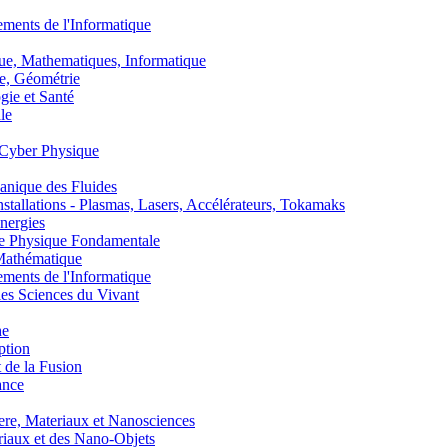
nts de l'Informatique
, Mathematiques, Informatique
, Géométrie
ie et Santé
le
Cyber Physique
nique des Fluides
lations - Plasmas, Lasers, Accélérateurs, Tokamaks
nergies
de Physique Fondamentale
athématique
nts de l'Informatique
s Sciences du Vivant
he
ption
 de la Fusion
ance
, Materiaux et Nanosciences
aux et des Nano-Objets