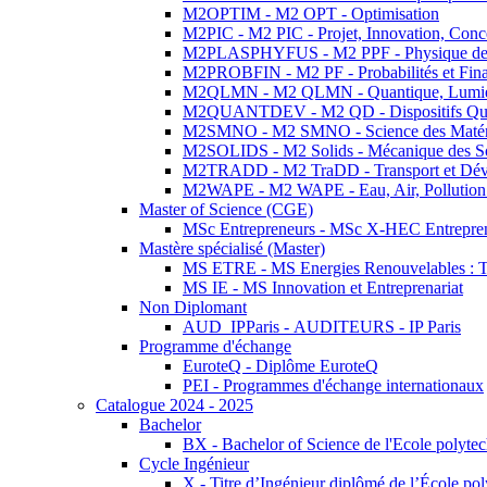
M2OPTIM - M2 OPT - Optimisation
M2PIC - M2 PIC - Projet, Innovation, Conc
M2PLASPHYFUS - M2 PPF - Physique des P
M2PROBFIN - M2 PF - Probabilités et Fin
M2QLMN - M2 QLMN - Quantique, Lumière
M2QUANTDEV - M2 QD - Dispositifs Qua
M2SMNO - M2 SMNO - Science des Matéri
M2SOLIDS - M2 Solids - Mécanique des So
M2TRADD - M2 TraDD - Transport et Dév
M2WAPE - M2 WAPE - Eau, Air, Pollution 
Master of Science (CGE)
MSc Entrepreneurs - MSc X-HEC Entrepre
Mastère spécialisé (Master)
MS ETRE - MS Energies Renouvelables : Tec
MS IE - MS Innovation et Entreprenariat
Non Diplomant
AUD_IPParis - AUDITEURS - IP Paris
Programme d'échange
EuroteQ - Diplôme EuroteQ
PEI - Programmes d'échange internationaux
Catalogue 2024 - 2025
Bachelor
BX - Bachelor of Science de l'Ecole polyte
Cycle Ingénieur
X - Titre d’Ingénieur diplômé de l’École po