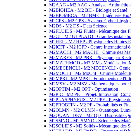
M2AAG - M2 AAG - Analyse, Arithmétique
M2BIOHEA - M2 BH - Biologie et Santé
M2BIOMECA - M2 BME - Ingénierie BioM
M2CPS - M2 CPS - Système Cyber Physiq
M2DS - M2 DS - Data Science
M2FLUIDS - M2 Fluids - Mécanique des Fl
M2GI - M2 GI-PLATO - Grandes installation
M2HEP - M2 HEP - Physique des Hautes E
M2ICFP - M2 ICFP - Centre International 
M2MACHI - M2 MACHI - Chimie des Matéri
M2MARES - M2 PBR - Physique par Rech
M2MATHMOD - M2 MM - Modélisation M
M2MECENCLI - M2 MECENCLI - Génie Méc
M2MOCHI - M2 MoChI - Chimie Moléculaire
M2MPRI - M2 MPRI - Fondements de l'Inf
M2MSV - M2 MSV - Mathématiques pour le
M2OPTIM - M2 OPT - Optimisation
M2PIC - M2 PIC - Projet, Innovation, Conc
M2PLASPHYFUS - M2 PPF - Physique des P
M2PROBFIN - M2 PF - Probabilités et Fin
M2QLMN - M2 QLMN - Quantique, Lumière
M2QUANTDEV - M2 QD - Dispositifs Qua
M2SMNO - M2 SMNO - Science des Matéri
M2SOLIDS - M2 Solids - Mécanique des So