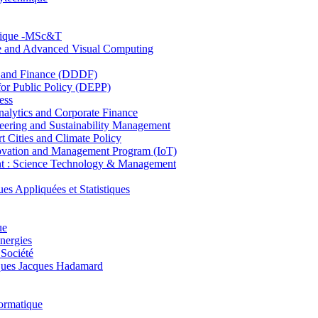
hnique -MSc&T
ce and Advanced Visual Computing
and Finance (DDDF)
r Public Policy (DEPP)
ess
ytics and Corporate Finance
ring and Sustainability Management
Cities and Climate Policy
ovation and Management Program (IoT)
: Science Technology & Management
ppliquées et Statistiques
ue
nergies
 Société
es Jacques Hadamard
ormatique