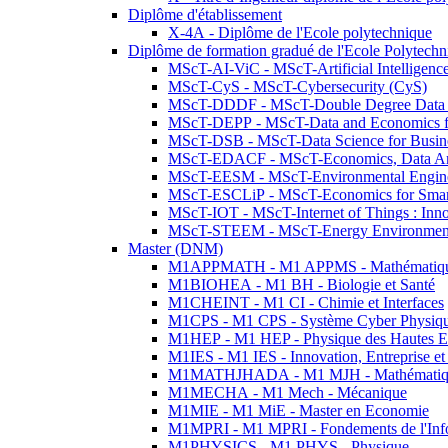
Diplôme d'établissement
X-4A - Diplôme de l'Ecole polytechnique
Diplôme de formation gradué de l'Ecole Polytec
MScT-AI-ViC - MScT-Artificial Intelligen
MScT-CyS - MScT-Cybersecurity (CyS)
MScT-DDDF - MScT-Double Degree Data 
MScT-DEPP - MScT-Data and Economics fo
MScT-DSB - MScT-Data Science for Busin
MScT-EDACF - MScT-Economics, Data Anal
MScT-EESM - MScT-Environmental Enginee
MScT-ESCLiP - MScT-Economics for Smart 
MScT-IOT - MScT-Internet of Things : Inn
MScT-STEEM - MScT-Energy Environment 
Master (DNM)
M1APPMATH - M1 APPMS - Mathématiques A
M1BIOHEA - M1 BH - Biologie et Santé
M1CHEINT - M1 CI - Chimie et Interfaces
M1CPS - M1 CPS - Système Cyber Physiq
M1HEP - M1 HEP - Physique des Hautes E
M1IES - M1 IES - Innovation, Entreprise et
M1MATHJHADA - M1 MJH - Mathématiqu
M1MECHA - M1 Mech - Mécanique
M1MIE - M1 MiE - Master en Economie
M1MPRI - M1 MPRI - Fondements de l'Inf
M1PHYSICS - M1 PHYS - Physique