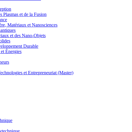
eption
lasmas et de la Fusion
ance
, Matériaux et Nanosciences
ntiques
aux et des Nano-Objets
lides
eloppement Durable
et Énergies
neurs
hnologies et Entrepreneuriat (Master)
chnique
lytechnique