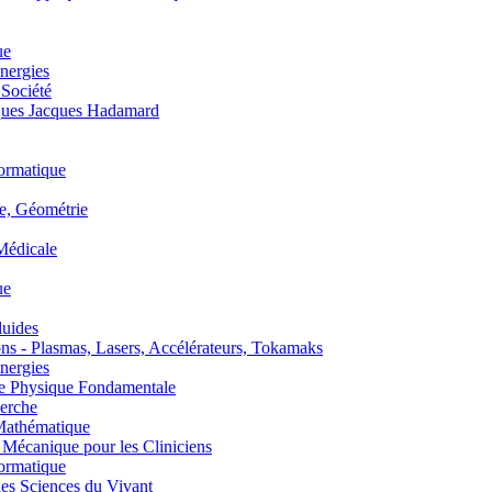
ue
nergies
 Société
es Jacques Hadamard
ormatique
, Géométrie
édicale
ue
uides
s - Plasmas, Lasers, Accélérateurs, Tokamaks
nergies
de Physique Fondamentale
erche
athématique
anique pour les Cliniciens
ormatique
s Sciences du Vivant