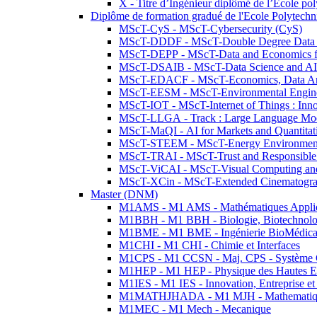
X - Titre d’Ingénieur diplômé de l’École po
Diplôme de formation gradué de l'Ecole Polytec
MScT-CyS - MScT-Cybersecurity (CyS)
MScT-DDDF - MScT-Double Degree Data 
MScT-DEPP - MScT-Data and Economics fo
MScT-DSAIB - MScT-Data Science and AI 
MScT-EDACF - MScT-Economics, Data Anal
MScT-EESM - MScT-Environmental Enginee
MScT-IOT - MScT-Internet of Things : Inn
MScT-LLGA - Track : Large Language Mode
MScT-MaQI - AI for Markets and Quantitat
MScT-STEEM - MScT-Energy Environment 
MScT-TRAI - MScT-Trust and Responsible
MScT-ViCAI - MScT-Visual Computing and
MScT-XCin - MScT-Extended Cinematogr
Master (DNM)
M1AMS - M1 AMS - Mathématiques Appliqué
M1BBH - M1 BBH - Biologie, Biotechnolog
M1BME - M1 BME - Ingénierie BioMédica
M1CHI - M1 CHI - Chimie et Interfaces
M1CPS - M1 CCSN - Maj. CPS - Système 
M1HEP - M1 HEP - Physique des Hautes E
M1IES - M1 IES - Innovation, Entreprise et
M1MATHJHADA - M1 MJH - Mathematiqu
M1MEC - M1 Mech - Mecanique