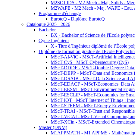
M2SOLIDS - M2 Mech - Maj. Solids - Meca
M2WAPE - M2 Mech - Maj. WAPE - Eau, Air
Programme d'échange
EuroteQ - Diplôme EuroteQ
Catalogue 2025 - 2026
Bachelor
BX - Bachelor of Science de l'Ecole polyte
Cycle Ingénieur
X - Titre d’Ingénieur diplômé de l’École po
Diplôme de formation gradué de l'Ecole Polytec
MScT-AI-ViC - MScT-Artificial Intelligen
MScT-CyS - MScT-Cybersecurity (CyS)
MScT-DDDF - MScT-Double Degree Data 
MScT-DEPP - MScT-Data and Economics fo
MScT-DSAIB - MScT-Data Science and AI 
MScT-EDACF - MScT-Economics, Data Anal
MScT-EESM - MScT-Environmental Enginee
MScT-ESCLiP - MScT-Economics for Smart 
MScT-IOT - MScT-Internet of Things : Inn
MScT-STEEM - MScT-Energy Environment 
MScT-TRAI - MScT-Trust and Responsible
MScT-ViCAI - MScT-Visual Computing and
MScT-XCin - MScT-Extended Cinematogr
Master (DNM)
M1APPMATH - M1 APPMS - Mathématiques A