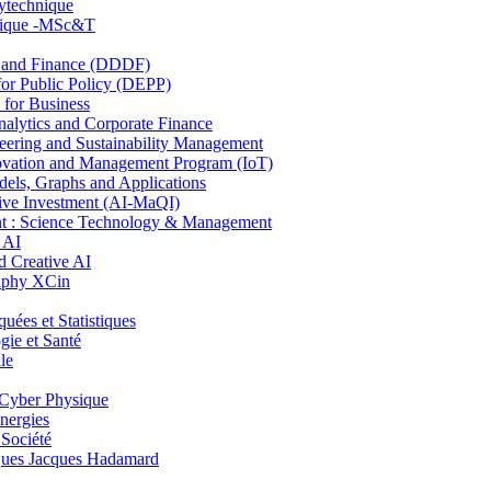
lytechnique
hnique -MSc&T
and Finance (DDDF)
r Public Policy (DEPP)
for Business
ytics and Corporate Finance
ring and Sustainability Management
ovation and Management Program (IoT)
ls, Graphs and Applications
ive Investment (AI-MaQI)
: Science Technology & Management
 AI
 Creative AI
aphy XCin
es et Statistiques
ie et Santé
le
Cyber Physique
nergies
 Société
es Jacques Hadamard