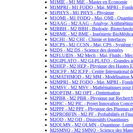
M1MIE - M1 MiE - Master en Economie
M1MPRI - M1 FODQ - Maj. MPRI - Fondeme
M1PHYS - M1 PHYS - Physique
M1QMI - M1 FODQ - Maj. QMI - Quantique
M2AAG - M2 AAG - Analyse, Arithmétique
M2BBH - M2 BBH - Biologie, Biotechnolog
M2BME - M2 BME - Ingénierie BioMédica
M2CHI - M2 CHI - Chimie et Interfaces
M2CPS - M2 CCSN - Maj. CPS - Système 
M2DS - M2 DS - Science des données
M2FLUIDS - M2 Mech - Maj. Fluids - Meca
M2GIPLATO - M2 GI-PLATO - Grandes instal
M2HEP - M2 HEP - Physique des Hautes E
M2ICFP - M2 ICFP - Centre International 
M2MATHMOD - M2 MM - Modélisation M
M2MPRI - M2 FODQ - Maj. MPRI - Fondeme
M2MSV - M2 MSV - Mathématiques pour le
M2OPTIM - M2 OPT - Optimisation
M2PBR - M2 PBR - Physique par Recherc
M2PIC - M2 PIC - Projet Innovation Conce
M2PPF - M2 PPF - Physique des Plasmas et
M2PROBFIN - M2 PF - Probabilités et Fin
M2QD - M2 QD - Dispositifs Quantiques
M2QLMN - M2 QLMN - Quantique, Lumiere
M2SMNO - M2 SMNO - Science des Materi