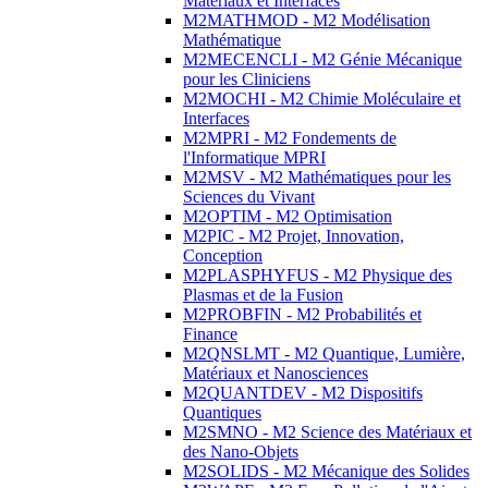
Matériaux et Interfaces
M2MATHMOD - M2 Modélisation
Mathématique
M2MECENCLI - M2 Génie Mécanique
pour les Cliniciens
M2MOCHI - M2 Chimie Moléculaire et
Interfaces
M2MPRI - M2 Fondements de
l'Informatique MPRI
M2MSV - M2 Mathématiques pour les
Sciences du Vivant
M2OPTIM - M2 Optimisation
M2PIC - M2 Projet, Innovation,
Conception
M2PLASPHYFUS - M2 Physique des
Plasmas et de la Fusion
M2PROBFIN - M2 Probabilités et
Finance
M2QNSLMT - M2 Quantique, Lumière,
Matériaux et Nanosciences
M2QUANTDEV - M2 Dispositifs
Quantiques
M2SMNO - M2 Science des Matériaux et
des Nano-Objets
M2SOLIDS - M2 Mécanique des Solides