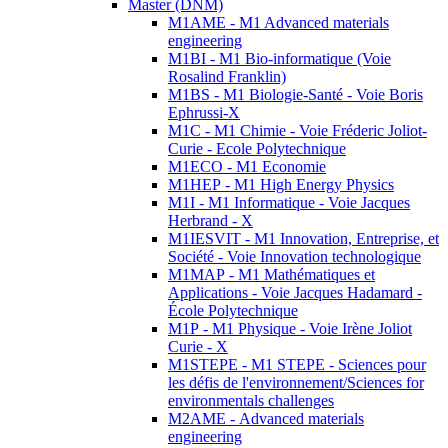
Master (DNM)
M1AME - M1 Advanced materials
engineering
M1BI - M1 Bio-informatique (Voie
Rosalind Franklin)
M1BS - M1 Biologie-Santé - Voie Boris
Ephrussi-X
M1C - M1 Chimie - Voie Fréderic Joliot-
Curie - Ecole Polytechnique
M1ECO - M1 Economie
M1HEP - M1 High Energy Physics
M1I - M1 Informatique - Voie Jacques
Herbrand - X
M1IESVIT - M1 Innovation, Entreprise, et
Société - Voie Innovation technologique
M1MAP - M1 Mathématiques et
Applications - Voie Jacques Hadamard -
École Polytechnique
M1P - M1 Physique - Voie Irène Joliot
Curie - X
M1STEPE - M1 STEPE - Sciences pour
les défis de l'environnement/Sciences for
environmentals challenges
M2AME - Advanced materials
engineering