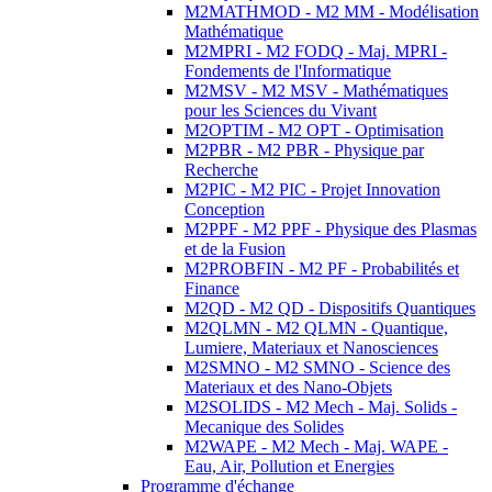
M2MATHMOD - M2 MM - Modélisation
Mathématique
M2MPRI - M2 FODQ - Maj. MPRI -
Fondements de l'Informatique
M2MSV - M2 MSV - Mathématiques
pour les Sciences du Vivant
M2OPTIM - M2 OPT - Optimisation
M2PBR - M2 PBR - Physique par
Recherche
M2PIC - M2 PIC - Projet Innovation
Conception
M2PPF - M2 PPF - Physique des Plasmas
et de la Fusion
M2PROBFIN - M2 PF - Probabilités et
Finance
M2QD - M2 QD - Dispositifs Quantiques
M2QLMN - M2 QLMN - Quantique,
Lumiere, Materiaux et Nanosciences
M2SMNO - M2 SMNO - Science des
Materiaux et des Nano-Objets
M2SOLIDS - M2 Mech - Maj. Solids -
Mecanique des Solides
M2WAPE - M2 Mech - Maj. WAPE -
Eau, Air, Pollution et Energies
Programme d'échange