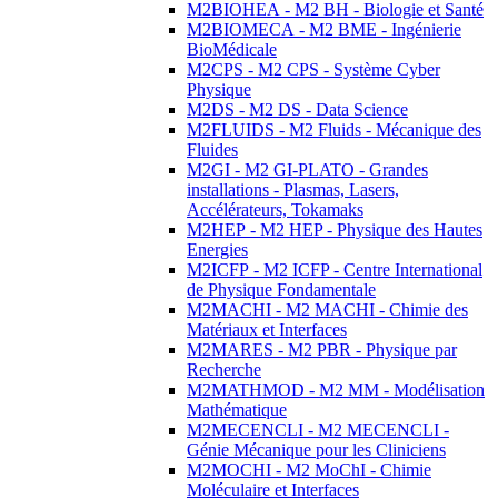
M2BIOHEA - M2 BH - Biologie et Santé
M2BIOMECA - M2 BME - Ingénierie
BioMédicale
M2CPS - M2 CPS - Système Cyber
Physique
M2DS - M2 DS - Data Science
M2FLUIDS - M2 Fluids - Mécanique des
Fluides
M2GI - M2 GI-PLATO - Grandes
installations - Plasmas, Lasers,
Accélérateurs, Tokamaks
M2HEP - M2 HEP - Physique des Hautes
Energies
M2ICFP - M2 ICFP - Centre International
de Physique Fondamentale
M2MACHI - M2 MACHI - Chimie des
Matériaux et Interfaces
M2MARES - M2 PBR - Physique par
Recherche
M2MATHMOD - M2 MM - Modélisation
Mathématique
M2MECENCLI - M2 MECENCLI -
Génie Mécanique pour les Cliniciens
M2MOCHI - M2 MoChI - Chimie
Moléculaire et Interfaces