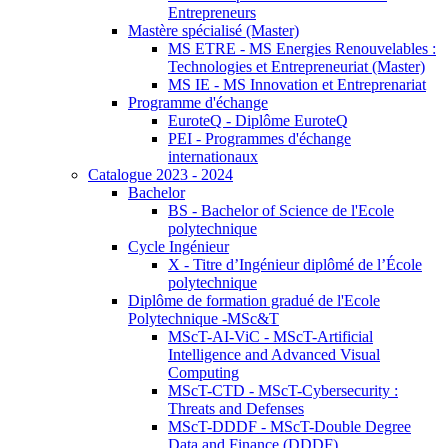
Entrepreneurs
Mastère spécialisé (Master)
MS ETRE - MS Energies Renouvelables :
Technologies et Entrepreneuriat (Master)
MS IE - MS Innovation et Entreprenariat
Programme d'échange
EuroteQ - Diplôme EuroteQ
PEI - Programmes d'échange
internationaux
Catalogue 2023 - 2024
Bachelor
BS - Bachelor of Science de l'Ecole
polytechnique
Cycle Ingénieur
X - Titre d’Ingénieur diplômé de l’École
polytechnique
Diplôme de formation gradué de l'Ecole
Polytechnique -MSc&T
MScT-AI-ViC - MScT-Artificial
Intelligence and Advanced Visual
Computing
MScT-CTD - MScT-Cybersecurity :
Threats and Defenses
MScT-DDDF - MScT-Double Degree
Data and Finance (DDDF)