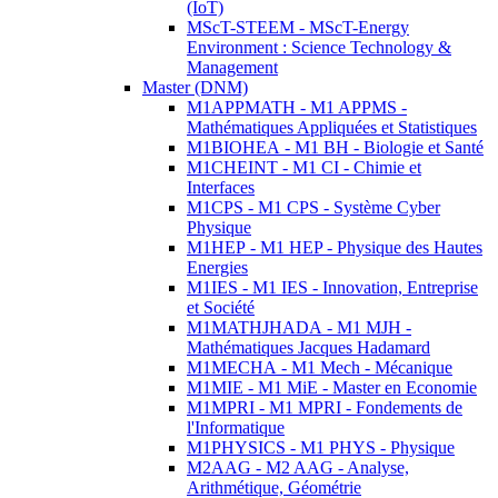
(IoT)
MScT-STEEM - MScT-Energy
Environment : Science Technology &
Management
Master (DNM)
M1APPMATH - M1 APPMS -
Mathématiques Appliquées et Statistiques
M1BIOHEA - M1 BH - Biologie et Santé
M1CHEINT - M1 CI - Chimie et
Interfaces
M1CPS - M1 CPS - Système Cyber
Physique
M1HEP - M1 HEP - Physique des Hautes
Energies
M1IES - M1 IES - Innovation, Entreprise
et Société
M1MATHJHADA - M1 MJH -
Mathématiques Jacques Hadamard
M1MECHA - M1 Mech - Mécanique
M1MIE - M1 MiE - Master en Economie
M1MPRI - M1 MPRI - Fondements de
l'Informatique
M1PHYSICS - M1 PHYS - Physique
M2AAG - M2 AAG - Analyse,
Arithmétique, Géométrie