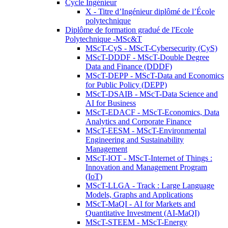
Cycle Ingénieur
X - Titre d’Ingénieur diplômé de l’École
polytechnique
Diplôme de formation gradué de l'Ecole
Polytechnique -MSc&T
MScT-CyS - MScT-Cybersecurity (CyS)
MScT-DDDF - MScT-Double Degree
Data and Finance (DDDF)
MScT-DEPP - MScT-Data and Economics
for Public Policy (DEPP)
MScT-DSAIB - MScT-Data Science and
AI for Business
MScT-EDACF - MScT-Economics, Data
Analytics and Corporate Finance
MScT-EESM - MScT-Environmental
Engineering and Sustainability
Management
MScT-IOT - MScT-Internet of Things :
Innovation and Management Program
(IoT)
MScT-LLGA - Track : Large Language
Models, Graphs and Applications
MScT-MaQI - AI for Markets and
Quantitative Investment (AI-MaQI)
MScT-STEEM - MScT-Energy