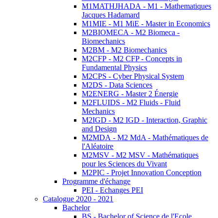
M1MATHJHADA - M1 - Mathematiques
Jacques Hadamard
M1MIE - M1 MiE - Master in Economics
M2BIOMECA - M2 Biomeca -
Biomechanics
M2BM - M2 Biomechanics
M2CFP - M2 CFP - Concepts in
Fundamental Physics
M2CPS - Cyber Physical System
M2DS - Data Sciences
M2ENERG - Master 2 Énergie
M2FLUIDS - M2 Fluids - Fluid
Mechanics
M2IGD - M2 IGD - Interaction, Graphic
and Design
M2MDA - M2 MdA - Mathématiques de
l'Aléatoire
M2MSV - M2 MSV - Mathématiques
pour les Sciences du Vivant
M2PIC - Projet Innovation Conception
Programme d'échange
PEI - Echanges PEI
Catalogue 2020 - 2021
Bachelor
BS - Bachelor of Science de l'Ecole