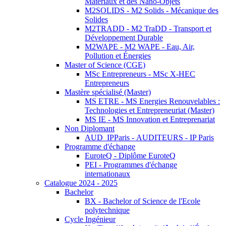
Matériaux et des Nano-Objets
M2SOLIDS - M2 Solids - Mécanique des
Solides
M2TRADD - M2 TraDD - Transport et
Développement Durable
M2WAPE - M2 WAPE - Eau, Air,
Pollution et Énergies
Master of Science (CGE)
MSc Entrepreneurs - MSc X-HEC
Entrepreneurs
Mastère spécialisé (Master)
MS ETRE - MS Energies Renouvelables :
Technologies et Entrepreneuriat (Master)
MS IE - MS Innovation et Entreprenariat
Non Diplomant
AUD_IPParis - AUDITEURS - IP Paris
Programme d'échange
EuroteQ - Diplôme EuroteQ
PEI - Programmes d'échange
internationaux
Catalogue 2024 - 2025
Bachelor
BX - Bachelor of Science de l'Ecole
polytechnique
Cycle Ingénieur