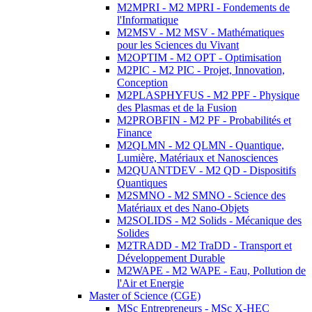
M2MPRI - M2 MPRI - Fondements de
l'Informatique
M2MSV - M2 MSV - Mathématiques
pour les Sciences du Vivant
M2OPTIM - M2 OPT - Optimisation
M2PIC - M2 PIC - Projet, Innovation,
Conception
M2PLASPHYFUS - M2 PPF - Physique
des Plasmas et de la Fusion
M2PROBFIN - M2 PF - Probabilités et
Finance
M2QLMN - M2 QLMN - Quantique,
Lumière, Matériaux et Nanosciences
M2QUANTDEV - M2 QD - Dispositifs
Quantiques
M2SMNO - M2 SMNO - Science des
Matériaux et des Nano-Objets
M2SOLIDS - M2 Solids - Mécanique des
Solides
M2TRADD - M2 TraDD - Transport et
Développement Durable
M2WAPE - M2 WAPE - Eau, Pollution de
l'Air et Energie
Master of Science (CGE)
MSc Entrepreneurs - MSc X-HEC