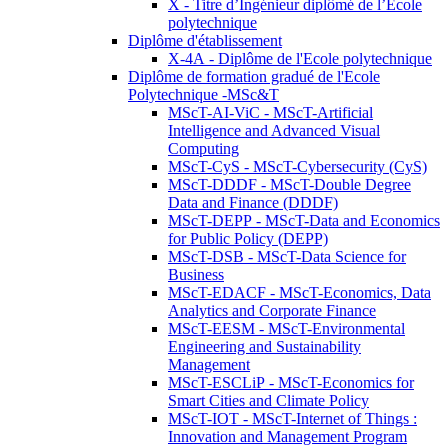
X - Titre d’Ingénieur diplômé de l’École
polytechnique
Diplôme d'établissement
X-4A - Diplôme de l'Ecole polytechnique
Diplôme de formation gradué de l'Ecole
Polytechnique -MSc&T
MScT-AI-ViC - MScT-Artificial
Intelligence and Advanced Visual
Computing
MScT-CyS - MScT-Cybersecurity (CyS)
MScT-DDDF - MScT-Double Degree
Data and Finance (DDDF)
MScT-DEPP - MScT-Data and Economics
for Public Policy (DEPP)
MScT-DSB - MScT-Data Science for
Business
MScT-EDACF - MScT-Economics, Data
Analytics and Corporate Finance
MScT-EESM - MScT-Environmental
Engineering and Sustainability
Management
MScT-ESCLiP - MScT-Economics for
Smart Cities and Climate Policy
MScT-IOT - MScT-Internet of Things :
Innovation and Management Program