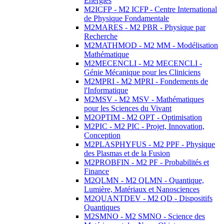
Energies
M2ICFP - M2 ICFP - Centre International
de Physique Fondamentale
M2MARES - M2 PBR - Physique par
Recherche
M2MATHMOD - M2 MM - Modélisation
Mathématique
M2MECENCLI - M2 MECENCLI -
Génie Mécanique pour les Cliniciens
M2MPRI - M2 MPRI - Fondements de
l'Informatique
M2MSV - M2 MSV - Mathématiques
pour les Sciences du Vivant
M2OPTIM - M2 OPT - Optimisation
M2PIC - M2 PIC - Projet, Innovation,
Conception
M2PLASPHYFUS - M2 PPF - Physique
des Plasmas et de la Fusion
M2PROBFIN - M2 PF - Probabilités et
Finance
M2QLMN - M2 QLMN - Quantique,
Lumière, Matériaux et Nanosciences
M2QUANTDEV - M2 QD - Dispositifs
Quantiques
M2SMNO - M2 SMNO - Science des