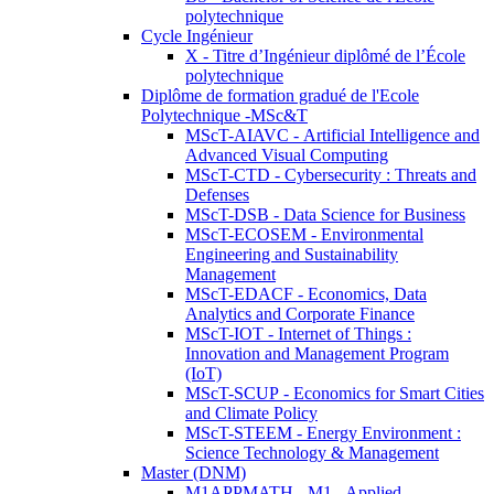
polytechnique
Cycle Ingénieur
X - Titre d’Ingénieur diplômé de l’École
polytechnique
Diplôme de formation gradué de l'Ecole
Polytechnique -MSc&T
MScT-AIAVC - Artificial Intelligence and
Advanced Visual Computing
MScT-CTD - Cybersecurity : Threats and
Defenses
MScT-DSB - Data Science for Business
MScT-ECOSEM - Environmental
Engineering and Sustainability
Management
MScT-EDACF - Economics, Data
Analytics and Corporate Finance
MScT-IOT - Internet of Things :
Innovation and Management Program
(IoT)
MScT-SCUP - Economics for Smart Cities
and Climate Policy
MScT-STEEM - Energy Environment :
Science Technology & Management
Master (DNM)
M1APPMATH - M1 - Applied