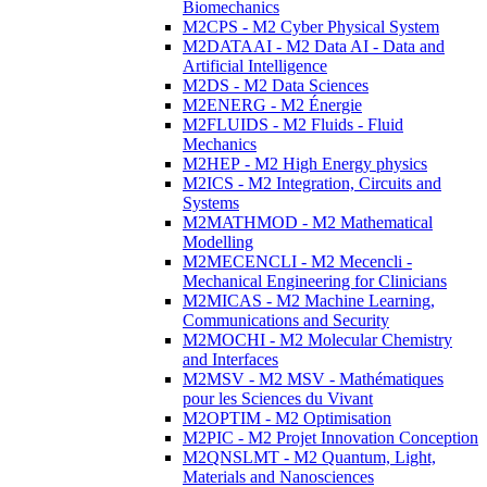
Biomechanics
M2CPS - M2 Cyber Physical System
M2DATAAI - M2 Data AI - Data and
Artificial Intelligence
M2DS - M2 Data Sciences
M2ENERG - M2 Énergie
M2FLUIDS - M2 Fluids - Fluid
Mechanics
M2HEP - M2 High Energy physics
M2ICS - M2 Integration, Circuits and
Systems
M2MATHMOD - M2 Mathematical
Modelling
M2MECENCLI - M2 Mecencli -
Mechanical Engineering for Clinicians
M2MICAS - M2 Machine Learning,
Communications and Security
M2MOCHI - M2 Molecular Chemistry
and Interfaces
M2MSV - M2 MSV - Mathématiques
pour les Sciences du Vivant
M2OPTIM - M2 Optimisation
M2PIC - M2 Projet Innovation Conception
M2QNSLMT - M2 Quantum, Light,
Materials and Nanosciences