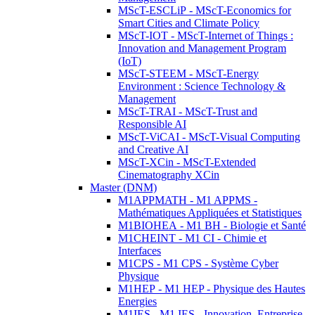
MScT-ESCLiP - MScT-Economics for
Smart Cities and Climate Policy
MScT-IOT - MScT-Internet of Things :
Innovation and Management Program
(IoT)
MScT-STEEM - MScT-Energy
Environment : Science Technology &
Management
MScT-TRAI - MScT-Trust and
Responsible AI
MScT-ViCAI - MScT-Visual Computing
and Creative AI
MScT-XCin - MScT-Extended
Cinematography XCin
Master (DNM)
M1APPMATH - M1 APPMS -
Mathématiques Appliquées et Statistiques
M1BIOHEA - M1 BH - Biologie et Santé
M1CHEINT - M1 CI - Chimie et
Interfaces
M1CPS - M1 CPS - Système Cyber
Physique
M1HEP - M1 HEP - Physique des Hautes
Energies
M1IES - M1 IES - Innovation, Entreprise