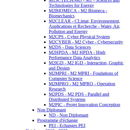
M1SCTECHNRJ - M1 - Sciences and
Technologies for Energy
M2BIOMECA - M2 Biomeca -
Biomechanics
M2CLEAR - CLimat, Environnement,
Applications et Recherche - Water, Air,
Pollution and Energy
M2CPS - Cyber Physical System
M2CYBER - M2 Cyber - Cybersecurity
M2DS - Data Sciences
M2HPDA - M2 HPDA - High
Performance Data Analytics
M2IGD - M2 IGD - Interaction, Graphic
and Design
M2MPRI - M2 MPRI - Foudations of
Computer Science
M2MPRO - M2 MPRO - Operation
Research
M2PDS - M2 PDS - Parallel and
Distributed Systems
M2PIC - Projet Innovation Conception
Non Diplomant
ND - Non Diplomant
Programme d'échange
PEI - Echanges PEI