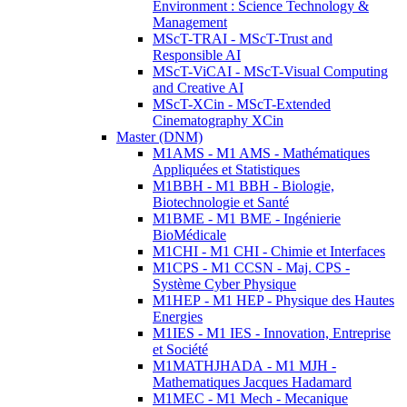
Environment : Science Technology &
Management
MScT-TRAI - MScT-Trust and
Responsible AI
MScT-ViCAI - MScT-Visual Computing
and Creative AI
MScT-XCin - MScT-Extended
Cinematography XCin
Master (DNM)
M1AMS - M1 AMS - Mathématiques
Appliquées et Statistiques
M1BBH - M1 BBH - Biologie,
Biotechnologie et Santé
M1BME - M1 BME - Ingénierie
BioMédicale
M1CHI - M1 CHI - Chimie et Interfaces
M1CPS - M1 CCSN - Maj. CPS -
Système Cyber Physique
M1HEP - M1 HEP - Physique des Hautes
Energies
M1IES - M1 IES - Innovation, Entreprise
et Société
M1MATHJHADA - M1 MJH -
Mathematiques Jacques Hadamard
M1MEC - M1 Mech - Mecanique