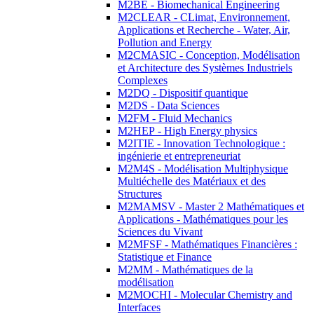
M2BE - Biomechanical Engineering
M2CLEAR - CLimat, Environnement,
Applications et Recherche - Water, Air,
Pollution and Energy
M2CMASIC - Conception, Modélisation
et Architecture des Systèmes Industriels
Complexes
M2DQ - Dispositif quantique
M2DS - Data Sciences
M2FM - Fluid Mechanics
M2HEP - High Energy physics
M2ITIE - Innovation Technologique :
ingénierie et entrepreneuriat
M2M4S - Modélisation Multiphysique
Multiéchelle des Matériaux et des
Structures
M2MAMSV - Master 2 Mathématiques et
Applications - Mathématiques pour les
Sciences du Vivant
M2MFSF - Mathématiques Financières :
Statistique et Finance
M2MM - Mathématiques de la
modélisation
M2MOCHI - Molecular Chemistry and
Interfaces