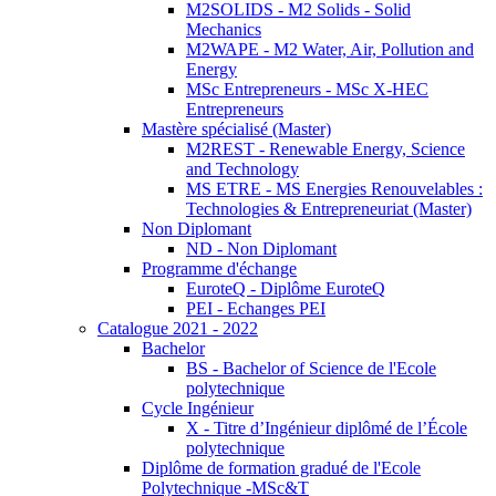
M2SOLIDS - M2 Solids - Solid
Mechanics
M2WAPE - M2 Water, Air, Pollution and
Energy
MSc Entrepreneurs - MSc X-HEC
Entrepreneurs
Mastère spécialisé (Master)
M2REST - Renewable Energy, Science
and Technology
MS ETRE - MS Energies Renouvelables :
Technologies & Entrepreneuriat (Master)
Non Diplomant
ND - Non Diplomant
Programme d'échange
EuroteQ - Diplôme EuroteQ
PEI - Echanges PEI
Catalogue 2021 - 2022
Bachelor
BS - Bachelor of Science de l'Ecole
polytechnique
Cycle Ingénieur
X - Titre d’Ingénieur diplômé de l’École
polytechnique
Diplôme de formation gradué de l'Ecole
Polytechnique -MSc&T