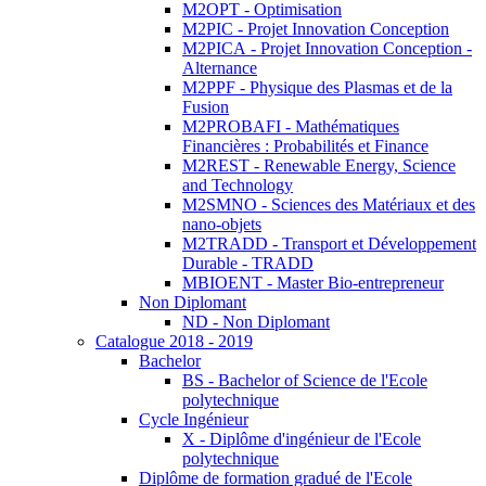
M2OPT - Optimisation
M2PIC - Projet Innovation Conception
M2PICA - Projet Innovation Conception -
Alternance
M2PPF - Physique des Plasmas et de la
Fusion
M2PROBAFI - Mathématiques
Financières : Probabilités et Finance
M2REST - Renewable Energy, Science
and Technology
M2SMNO - Sciences des Matériaux et des
nano-objets
M2TRADD - Transport et Développement
Durable - TRADD
MBIOENT - Master Bio-entrepreneur
Non Diplomant
ND - Non Diplomant
Catalogue 2018 - 2019
Bachelor
BS - Bachelor of Science de l'Ecole
polytechnique
Cycle Ingénieur
X - Diplôme d'ingénieur de l'Ecole
polytechnique
Diplôme de formation gradué de l'Ecole