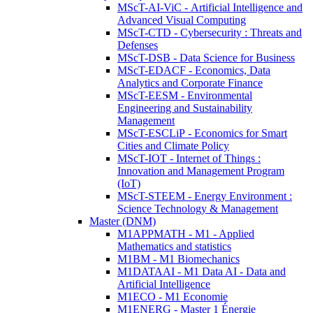
MScT-AI-ViC - Artificial Intelligence and
Advanced Visual Computing
MScT-CTD - Cybersecurity : Threats and
Defenses
MScT-DSB - Data Science for Business
MScT-EDACF - Economics, Data
Analytics and Corporate Finance
MScT-EESM - Environmental
Engineering and Sustainability
Management
MScT-ESCLiP - Economics for Smart
Cities and Climate Policy
MScT-IOT - Internet of Things :
Innovation and Management Program
(IoT)
MScT-STEEM - Energy Environment :
Science Technology & Management
Master (DNM)
M1APPMATH - M1 - Applied
Mathematics and statistics
M1BM - M1 Biomechanics
M1DATAAI - M1 Data AI - Data and
Artificial Intelligence
M1ECO - M1 Economie
M1ENERG - Master 1 Énergie