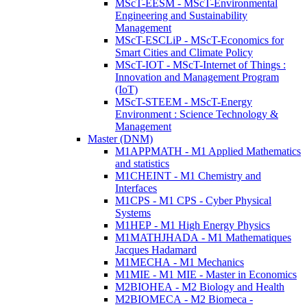
MScT-EESM - MScT-Environmental
Engineering and Sustainability
Management
MScT-ESCLiP - MScT-Economics for
Smart Cities and Climate Policy
MScT-IOT - MScT-Internet of Things :
Innovation and Management Program
(IoT)
MScT-STEEM - MScT-Energy
Environment : Science Technology &
Management
Master (DNM)
M1APPMATH - M1 Applied Mathematics
and statistics
M1CHEINT - M1 Chemistry and
Interfaces
M1CPS - M1 CPS - Cyber Physical
Systems
M1HEP - M1 High Energy Physics
M1MATHJHADA - M1 Mathematiques
Jacques Hadamard
M1MECHA - M1 Mechanics
M1MIE - M1 MIE - Master in Economics
M2BIOHEA - M2 Biology and Health
M2BIOMECA - M2 Biomeca -