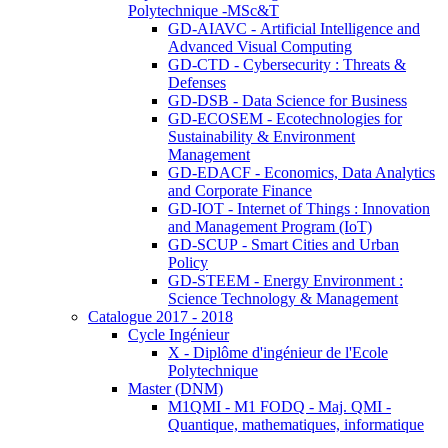
Polytechnique -MSc&T
GD-AIAVC - Artificial Intelligence and
Advanced Visual Computing
GD-CTD - Cybersecurity : Threats &
Defenses
GD-DSB - Data Science for Business
GD-ECOSEM - Ecotechnologies for
Sustainability & Environment
Management
GD-EDACF - Economics, Data Analytics
and Corporate Finance
GD-IOT - Internet of Things : Innovation
and Management Program (IoT)
GD-SCUP - Smart Cities and Urban
Policy
GD-STEEM - Energy Environment :
Science Technology & Management
Catalogue 2017 - 2018
Cycle Ingénieur
X - Diplôme d'ingénieur de l'Ecole
Polytechnique
Master (DNM)
M1QMI - M1 FODQ - Maj. QMI -
Quantique, mathematiques, informatique