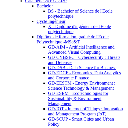
Catalogue 2019 - 2020
Bachelor
BS - Bachelor of Science de l'Ecole
polytechnique
Cycle Ingénieur
X - Diplôme d'ingénieur de l'Ecole
polytechnique
Diplôme de formation gradué de l'Ecole
Polytechnique -MSc&T
GD-AIM - Artificial Intelligence and
Advanced Visual Computing
GD-CYBSEC - Cybersecurity : Threats
and Defenses
GD-DSB - Data Science for Business
GD-EDCF - Economics, Data Analytics
and Corporate Finance
GD-EESTM - Energy Environment :
Science Technology & Management
GD-ESEM - Ecotechnologies for
Sustainability & Environment
Management
GD-IOT - Internet of Things : Innovation
and Management Program (IoT)
GD-SCUP - Smart Cities and Urban
Policy