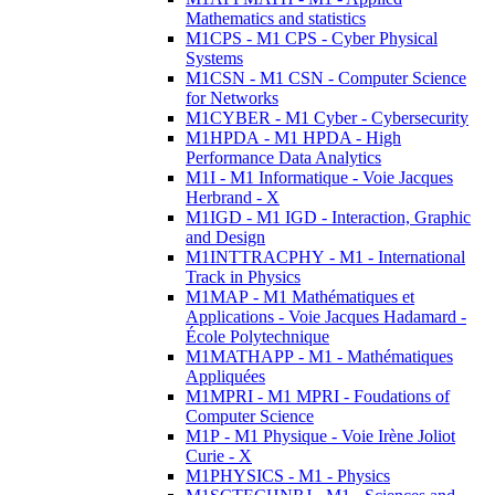
Mathematics and statistics
M1CPS - M1 CPS - Cyber Physical
Systems
M1CSN - M1 CSN - Computer Science
for Networks
M1CYBER - M1 Cyber - Cybersecurity
M1HPDA - M1 HPDA - High
Performance Data Analytics
M1I - M1 Informatique - Voie Jacques
Herbrand - X
M1IGD - M1 IGD - Interaction, Graphic
and Design
M1INTTRACPHY - M1 - International
Track in Physics
M1MAP - M1 Mathématiques et
Applications - Voie Jacques Hadamard -
École Polytechnique
M1MATHAPP - M1 - Mathématiques
Appliquées
M1MPRI - M1 MPRI - Foudations of
Computer Science
M1P - M1 Physique - Voie Irène Joliot
Curie - X
M1PHYSICS - M1 - Physics