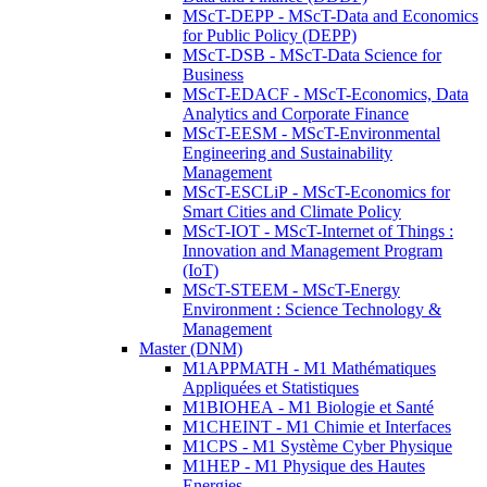
MScT-DEPP - MScT-Data and Economics
for Public Policy (DEPP)
MScT-DSB - MScT-Data Science for
Business
MScT-EDACF - MScT-Economics, Data
Analytics and Corporate Finance
MScT-EESM - MScT-Environmental
Engineering and Sustainability
Management
MScT-ESCLiP - MScT-Economics for
Smart Cities and Climate Policy
MScT-IOT - MScT-Internet of Things :
Innovation and Management Program
(IoT)
MScT-STEEM - MScT-Energy
Environment : Science Technology &
Management
Master (DNM)
M1APPMATH - M1 Mathématiques
Appliquées et Statistiques
M1BIOHEA - M1 Biologie et Santé
M1CHEINT - M1 Chimie et Interfaces
M1CPS - M1 Système Cyber Physique
M1HEP - M1 Physique des Hautes
Energies