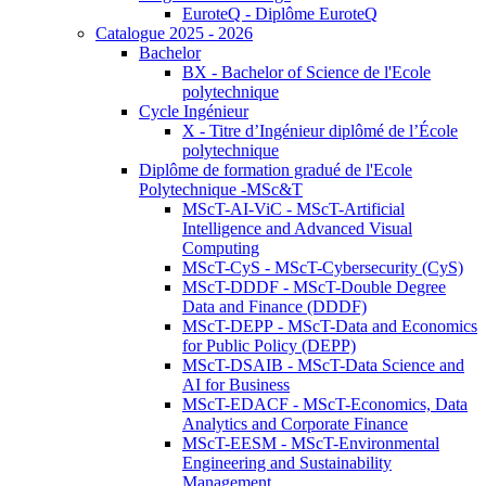
EuroteQ - Diplôme EuroteQ
Catalogue 2025 - 2026
Bachelor
BX - Bachelor of Science de l'Ecole
polytechnique
Cycle Ingénieur
X - Titre d’Ingénieur diplômé de l’École
polytechnique
Diplôme de formation gradué de l'Ecole
Polytechnique -MSc&T
MScT-AI-ViC - MScT-Artificial
Intelligence and Advanced Visual
Computing
MScT-CyS - MScT-Cybersecurity (CyS)
MScT-DDDF - MScT-Double Degree
Data and Finance (DDDF)
MScT-DEPP - MScT-Data and Economics
for Public Policy (DEPP)
MScT-DSAIB - MScT-Data Science and
AI for Business
MScT-EDACF - MScT-Economics, Data
Analytics and Corporate Finance
MScT-EESM - MScT-Environmental
Engineering and Sustainability
Management