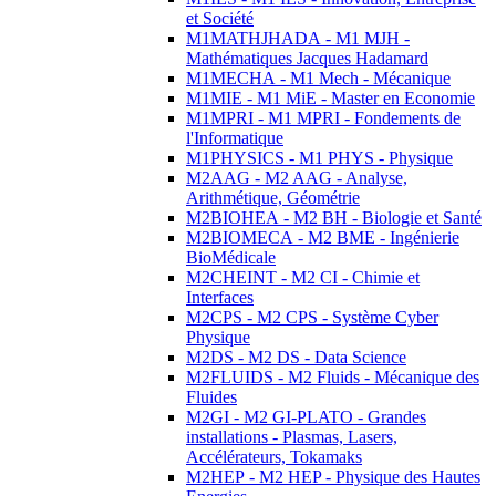
et Société
M1MATHJHADA - M1 MJH -
Mathématiques Jacques Hadamard
M1MECHA - M1 Mech - Mécanique
M1MIE - M1 MiE - Master en Economie
M1MPRI - M1 MPRI - Fondements de
l'Informatique
M1PHYSICS - M1 PHYS - Physique
M2AAG - M2 AAG - Analyse,
Arithmétique, Géométrie
M2BIOHEA - M2 BH - Biologie et Santé
M2BIOMECA - M2 BME - Ingénierie
BioMédicale
M2CHEINT - M2 CI - Chimie et
Interfaces
M2CPS - M2 CPS - Système Cyber
Physique
M2DS - M2 DS - Data Science
M2FLUIDS - M2 Fluids - Mécanique des
Fluides
M2GI - M2 GI-PLATO - Grandes
installations - Plasmas, Lasers,
Accélérateurs, Tokamaks
M2HEP - M2 HEP - Physique des Hautes