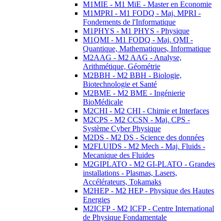
M1MIE - M1 MiE - Master en Economie
M1MPRI - M1 FODQ - Maj. MPRI -
Fondements de l'Informatique
M1PHYS - M1 PHYS - Physique
M1QMI - M1 FODQ - Maj. QMI -
Quantique, Mathematiques, Informatique
M2AAG - M2 AAG - Analyse,
Arithmétique, Géométrie
M2BBH - M2 BBH - Biologie,
Biotechnologie et Santé
M2BME - M2 BME - Ingénierie
BioMédicale
M2CHI - M2 CHI - Chimie et Interfaces
M2CPS - M2 CCSN - Maj. CPS -
Système Cyber Physique
M2DS - M2 DS - Science des données
M2FLUIDS - M2 Mech - Maj. Fluids -
Mecanique des Fluides
M2GIPLATO - M2 GI-PLATO - Grandes
installations - Plasmas, Lasers,
Accélérateurs, Tokamaks
M2HEP - M2 HEP - Physique des Hautes
Energies
M2ICFP - M2 ICFP - Centre International
de Physique Fondamentale