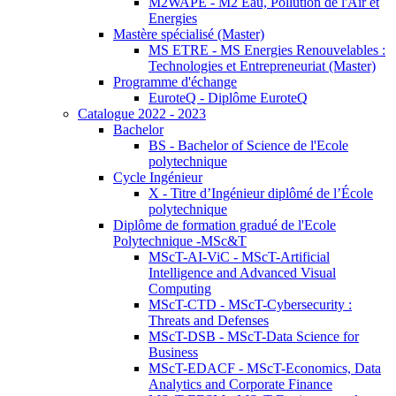
M2WAPE - M2 Eau, Pollution de l'Air et
Energies
Mastère spécialisé (Master)
MS ETRE - MS Energies Renouvelables :
Technologies et Entrepreneuriat (Master)
Programme d'échange
EuroteQ - Diplôme EuroteQ
Catalogue 2022 - 2023
Bachelor
BS - Bachelor of Science de l'Ecole
polytechnique
Cycle Ingénieur
X - Titre d’Ingénieur diplômé de l’École
polytechnique
Diplôme de formation gradué de l'Ecole
Polytechnique -MSc&T
MScT-AI-ViC - MScT-Artificial
Intelligence and Advanced Visual
Computing
MScT-CTD - MScT-Cybersecurity :
Threats and Defenses
MScT-DSB - MScT-Data Science for
Business
MScT-EDACF - MScT-Economics, Data
Analytics and Corporate Finance