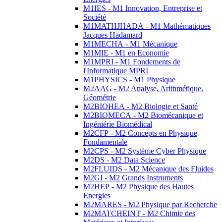
M1IES - M1 Innovation, Entreprise et
Société
M1MATHJHADA - M1 Mathématiques
Jacques Hadamard
M1MECHA - M1 Mécanique
M1MIE - M1 en Economie
M1MPRI - M1 Fondements de
l'Informatique MPRI
M1PHYSICS - M1 Physique
M2AAG - M2 Analyse, Arithmétique,
Géométrie
M2BIOHEA - M2 Biologie et Santé
M2BIOMECA - M2 Biomécanique et
Ingéniérie Biomédical
M2CFP - M2 Concepts en Physique
Fondamentale
M2CPS - M2 Système Cyber Physique
M2DS - M2 Data Science
M2FLUIDS - M2 Mécanique des Fluides
M2GI - M2 Grands Instruments
M2HEP - M2 Physique des Hautes
Energies
M2MARES - M2 Physique par Recherche
M2MATCHEINT - M2 Chimie des