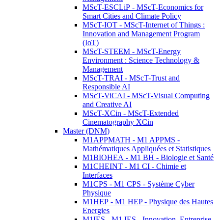
MScT-ESCLiP - MScT-Economics for
Smart Cities and Climate Policy
MScT-IOT - MScT-Internet of Things :
Innovation and Management Program
(IoT)
MScT-STEEM - MScT-Energy
Environment : Science Technology &
Management
MScT-TRAI - MScT-Trust and
Responsible AI
MScT-ViCAI - MScT-Visual Computing
and Creative AI
MScT-XCin - MScT-Extended
Cinematography XCin
Master (DNM)
M1APPMATH - M1 APPMS -
Mathématiques Appliquées et Statistiques
M1BIOHEA - M1 BH - Biologie et Santé
M1CHEINT - M1 CI - Chimie et
Interfaces
M1CPS - M1 CPS - Système Cyber
Physique
M1HEP - M1 HEP - Physique des Hautes
Energies
M1IES - M1 IES - Innovation, Entreprise