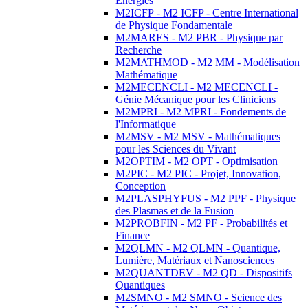
Energies
M2ICFP - M2 ICFP - Centre International
de Physique Fondamentale
M2MARES - M2 PBR - Physique par
Recherche
M2MATHMOD - M2 MM - Modélisation
Mathématique
M2MECENCLI - M2 MECENCLI -
Génie Mécanique pour les Cliniciens
M2MPRI - M2 MPRI - Fondements de
l'Informatique
M2MSV - M2 MSV - Mathématiques
pour les Sciences du Vivant
M2OPTIM - M2 OPT - Optimisation
M2PIC - M2 PIC - Projet, Innovation,
Conception
M2PLASPHYFUS - M2 PPF - Physique
des Plasmas et de la Fusion
M2PROBFIN - M2 PF - Probabilités et
Finance
M2QLMN - M2 QLMN - Quantique,
Lumière, Matériaux et Nanosciences
M2QUANTDEV - M2 QD - Dispositifs
Quantiques
M2SMNO - M2 SMNO - Science des