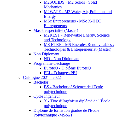
M2SOLIDS - M2 Solids - Solid
Mechanics
M2WAPE - M2 Water, Air, Pollution and
Energy
MSc Entrepreneurs - MSc X-HEC
Entrepreneurs
Mastère spécialisé (Master)
M2REST - Renewable Energy, Science
and Technology
MS ETRE - MS Energies Renouvelables :
Technologies & Entrepreneuriat (Master)
Non Diplomant
ND - Non Diplomant
Programme d'échange
EuroteQ - Diplôme EuroteQ
PEI - Echanges PEI
Catalogue 2021 - 2022
Bachelor
BS - Bachelor of Science de l'Ecole
polytechnique
Cycle Ingénieur
X - Titre d’Ingénieur diplômé de l’École
polytechnique
Diplôme de formation gradué de l'Ecole
Polytechnique -MSc&T