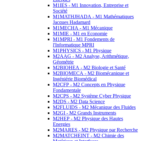
M1IES - M1 Innovation, Entreprise et
Société
M1MATHJHADA - M1 Mathématiques
Jacques Hadamard
M1MECHA - M1 Mécanique
M1MIE - M1 en Economie
M1MPRI - M1 Fondements de
l'Informatique MPRI
M1PHYSICS - M1 Physique
M2AAG - M2 Analyse, Arithmétique,
Géométrie
M2BIOHEA - M2 Biologie et Santé
M2BIOMECA - M2 Biomécanique et
Ingéniérie Biomédical
M2CFP - M2 Concepts en Physique
Fondamentale
M2CPS - M2 Système Cyber Physique
M2DS - M2 Data Science
M2FLUIDS - M2 Mécanique des Fluides
M2GI - M2 Grands Instruments
M2HEP - M2 Physique des Hautes
Energies
M2MARES - M2 Physique par Recherche
M2MATCHEINT - M2 Chimie des