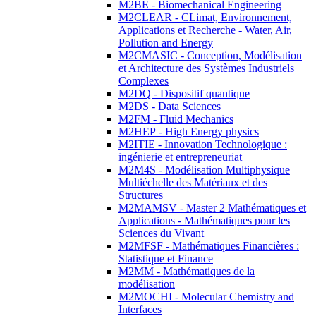
M2BE - Biomechanical Engineering
M2CLEAR - CLimat, Environnement,
Applications et Recherche - Water, Air,
Pollution and Energy
M2CMASIC - Conception, Modélisation
et Architecture des Systèmes Industriels
Complexes
M2DQ - Dispositif quantique
M2DS - Data Sciences
M2FM - Fluid Mechanics
M2HEP - High Energy physics
M2ITIE - Innovation Technologique :
ingénierie et entrepreneuriat
M2M4S - Modélisation Multiphysique
Multiéchelle des Matériaux et des
Structures
M2MAMSV - Master 2 Mathématiques et
Applications - Mathématiques pour les
Sciences du Vivant
M2MFSF - Mathématiques Financières :
Statistique et Finance
M2MM - Mathématiques de la
modélisation
M2MOCHI - Molecular Chemistry and
Interfaces