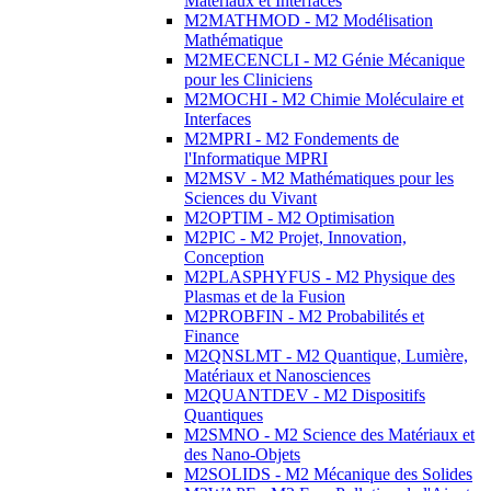
Matériaux et Interfaces
M2MATHMOD - M2 Modélisation
Mathématique
M2MECENCLI - M2 Génie Mécanique
pour les Cliniciens
M2MOCHI - M2 Chimie Moléculaire et
Interfaces
M2MPRI - M2 Fondements de
l'Informatique MPRI
M2MSV - M2 Mathématiques pour les
Sciences du Vivant
M2OPTIM - M2 Optimisation
M2PIC - M2 Projet, Innovation,
Conception
M2PLASPHYFUS - M2 Physique des
Plasmas et de la Fusion
M2PROBFIN - M2 Probabilités et
Finance
M2QNSLMT - M2 Quantique, Lumière,
Matériaux et Nanosciences
M2QUANTDEV - M2 Dispositifs
Quantiques
M2SMNO - M2 Science des Matériaux et
des Nano-Objets
M2SOLIDS - M2 Mécanique des Solides