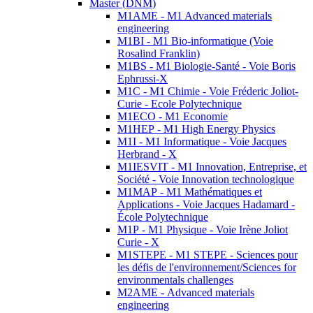
Master (DNM)
M1AME - M1 Advanced materials
engineering
M1BI - M1 Bio-informatique (Voie
Rosalind Franklin)
M1BS - M1 Biologie-Santé - Voie Boris
Ephrussi-X
M1C - M1 Chimie - Voie Fréderic Joliot-
Curie - Ecole Polytechnique
M1ECO - M1 Economie
M1HEP - M1 High Energy Physics
M1I - M1 Informatique - Voie Jacques
Herbrand - X
M1IESVIT - M1 Innovation, Entreprise, et
Société - Voie Innovation technologique
M1MAP - M1 Mathématiques et
Applications - Voie Jacques Hadamard -
École Polytechnique
M1P - M1 Physique - Voie Irène Joliot
Curie - X
M1STEPE - M1 STEPE - Sciences pour
les défis de l'environnement/Sciences for
environmentals challenges
M2AME - Advanced materials
engineering