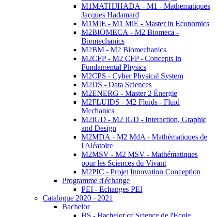
M1MATHJHADA - M1 - Mathematiques
Jacques Hadamard
M1MIE - M1 MiE - Master in Economics
M2BIOMECA - M2 Biomeca -
Biomechanics
M2BM - M2 Biomechanics
M2CFP - M2 CFP - Concepts in
Fundamental Physics
M2CPS - Cyber Physical System
M2DS - Data Sciences
M2ENERG - Master 2 Énergie
M2FLUIDS - M2 Fluids - Fluid
Mechanics
M2IGD - M2 IGD - Interaction, Graphic
and Design
M2MDA - M2 MdA - Mathématiques de
l'Aléatoire
M2MSV - M2 MSV - Mathématiques
pour les Sciences du Vivant
M2PIC - Projet Innovation Conception
Programme d'échange
PEI - Echanges PEI
Catalogue 2020 - 2021
Bachelor
BS - Bachelor of Science de l'Ecole