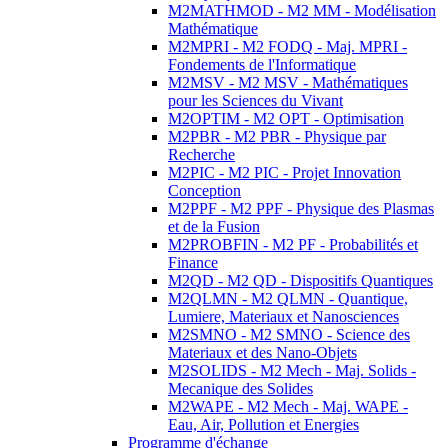
M2MATHMOD - M2 MM - Modélisation
Mathématique
M2MPRI - M2 FODQ - Maj. MPRI -
Fondements de l'Informatique
M2MSV - M2 MSV - Mathématiques
pour les Sciences du Vivant
M2OPTIM - M2 OPT - Optimisation
M2PBR - M2 PBR - Physique par
Recherche
M2PIC - M2 PIC - Projet Innovation
Conception
M2PPF - M2 PPF - Physique des Plasmas
et de la Fusion
M2PROBFIN - M2 PF - Probabilités et
Finance
M2QD - M2 QD - Dispositifs Quantiques
M2QLMN - M2 QLMN - Quantique,
Lumiere, Materiaux et Nanosciences
M2SMNO - M2 SMNO - Science des
Materiaux et des Nano-Objets
M2SOLIDS - M2 Mech - Maj. Solids -
Mecanique des Solides
M2WAPE - M2 Mech - Maj. WAPE -
Eau, Air, Pollution et Energies
Programme d'échange