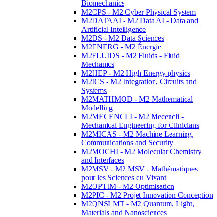
Biomechanics
M2CPS - M2 Cyber Physical System
M2DATAAI - M2 Data AI - Data and
Artificial Intelligence
M2DS - M2 Data Sciences
M2ENERG - M2 Énergie
M2FLUIDS - M2 Fluids - Fluid
Mechanics
M2HEP - M2 High Energy physics
M2ICS - M2 Integration, Circuits and
Systems
M2MATHMOD - M2 Mathematical
Modelling
M2MECENCLI - M2 Mecencli -
Mechanical Engineering for Clinicians
M2MICAS - M2 Machine Learning,
Communications and Security
M2MOCHI - M2 Molecular Chemistry
and Interfaces
M2MSV - M2 MSV - Mathématiques
pour les Sciences du Vivant
M2OPTIM - M2 Optimisation
M2PIC - M2 Projet Innovation Conception
M2QNSLMT - M2 Quantum, Light,
Materials and Nanosciences