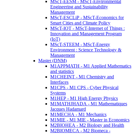
MScT-EESM - MScT-Environmental
Engineering and Sustainability
Management
MScT-ESCLiP - MScT-Economics for
Smart Cities and Climate Policy
MScT-IOT - MScT-Internet of Things :
Innovation and Management Program
(IoT)
MScT-STEEM - MScT-Energy
Environment : Science Technology &
Management
Master (DNM)
M1APPMATH - M1 Applied Mathematics
and statistics
M1CHEINT - M1 Chemistry and
Interfaces
M1CPS - M1 CPS - Cyber Physical
Systems
M1HEP - M1 High Energy Physics
M1MATHJHADA - M1 Mathematiques
Jacques Hadamard
M1MECHA - M1 Mechanics
M1MIE - M1 MIE - Master in Economics
M2BIOHEA - M2 Biology and Health
M2BIOMECA - M2 Biomeca -