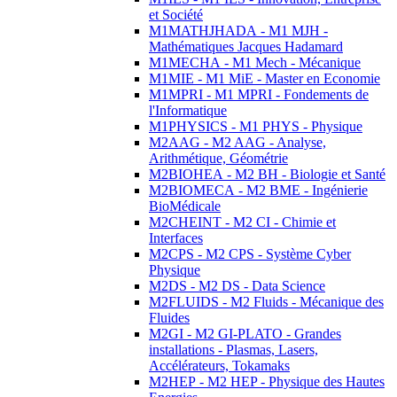
et Société
M1MATHJHADA - M1 MJH -
Mathématiques Jacques Hadamard
M1MECHA - M1 Mech - Mécanique
M1MIE - M1 MiE - Master en Economie
M1MPRI - M1 MPRI - Fondements de
l'Informatique
M1PHYSICS - M1 PHYS - Physique
M2AAG - M2 AAG - Analyse,
Arithmétique, Géométrie
M2BIOHEA - M2 BH - Biologie et Santé
M2BIOMECA - M2 BME - Ingénierie
BioMédicale
M2CHEINT - M2 CI - Chimie et
Interfaces
M2CPS - M2 CPS - Système Cyber
Physique
M2DS - M2 DS - Data Science
M2FLUIDS - M2 Fluids - Mécanique des
Fluides
M2GI - M2 GI-PLATO - Grandes
installations - Plasmas, Lasers,
Accélérateurs, Tokamaks
M2HEP - M2 HEP - Physique des Hautes