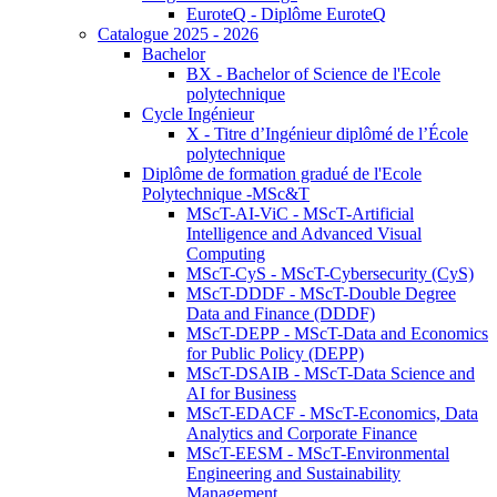
EuroteQ - Diplôme EuroteQ
Catalogue 2025 - 2026
Bachelor
BX - Bachelor of Science de l'Ecole
polytechnique
Cycle Ingénieur
X - Titre d’Ingénieur diplômé de l’École
polytechnique
Diplôme de formation gradué de l'Ecole
Polytechnique -MSc&T
MScT-AI-ViC - MScT-Artificial
Intelligence and Advanced Visual
Computing
MScT-CyS - MScT-Cybersecurity (CyS)
MScT-DDDF - MScT-Double Degree
Data and Finance (DDDF)
MScT-DEPP - MScT-Data and Economics
for Public Policy (DEPP)
MScT-DSAIB - MScT-Data Science and
AI for Business
MScT-EDACF - MScT-Economics, Data
Analytics and Corporate Finance
MScT-EESM - MScT-Environmental
Engineering and Sustainability
Management