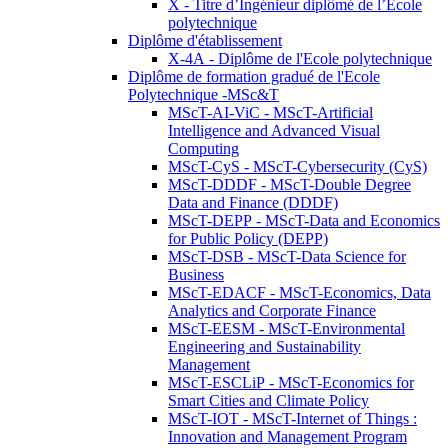
X - Titre d’Ingénieur diplômé de l’École
polytechnique
Diplôme d'établissement
X-4A - Diplôme de l'Ecole polytechnique
Diplôme de formation gradué de l'Ecole
Polytechnique -MSc&T
MScT-AI-ViC - MScT-Artificial
Intelligence and Advanced Visual
Computing
MScT-CyS - MScT-Cybersecurity (CyS)
MScT-DDDF - MScT-Double Degree
Data and Finance (DDDF)
MScT-DEPP - MScT-Data and Economics
for Public Policy (DEPP)
MScT-DSB - MScT-Data Science for
Business
MScT-EDACF - MScT-Economics, Data
Analytics and Corporate Finance
MScT-EESM - MScT-Environmental
Engineering and Sustainability
Management
MScT-ESCLiP - MScT-Economics for
Smart Cities and Climate Policy
MScT-IOT - MScT-Internet of Things :
Innovation and Management Program