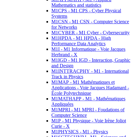
Mathematics and statistics
M1CPS - M1 CPS - Cyber Physical
Systems
M1CSN - M1 CSN - Computer Science
for Networks
M1CYBER - M1 Cyber - Cybersecurity
M1HPDA - M1 HPDA - High
Performance Data Analytics
M1I - M1 Informatique - Voie Jacques
Herbrand - X
M1IGD - M1 IGD - Interaction, Graphic
and Design
M1INTTRACPHY - M1 - International
Track in Physics
M1MAP - M1 Mathématiques et
Applications - Voie Jacques Hadamard -
École Polytechnique
M1MATHAPP - M1 - Mathématiques
Appliquées
M1MPRI - M1 MPRI - Foudations of
Computer Science
M1P - M1 Physique - Voie Irène Joliot
Curie - X
M1PHYSICS - M1 - Physics