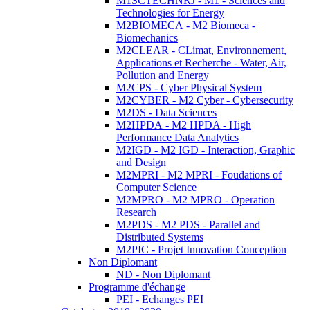
M1SCTECHNRJ - M1 - Sciences and
Technologies for Energy
M2BIOMECA - M2 Biomeca -
Biomechanics
M2CLEAR - CLimat, Environnement,
Applications et Recherche - Water, Air,
Pollution and Energy
M2CPS - Cyber Physical System
M2CYBER - M2 Cyber - Cybersecurity
M2DS - Data Sciences
M2HPDA - M2 HPDA - High
Performance Data Analytics
M2IGD - M2 IGD - Interaction, Graphic
and Design
M2MPRI - M2 MPRI - Foudations of
Computer Science
M2MPRO - M2 MPRO - Operation
Research
M2PDS - M2 PDS - Parallel and
Distributed Systems
M2PIC - Projet Innovation Conception
Non Diplomant
ND - Non Diplomant
Programme d'échange
PEI - Echanges PEI