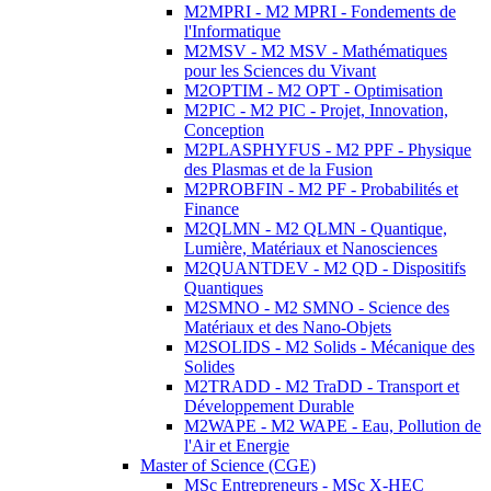
M2MPRI - M2 MPRI - Fondements de
l'Informatique
M2MSV - M2 MSV - Mathématiques
pour les Sciences du Vivant
M2OPTIM - M2 OPT - Optimisation
M2PIC - M2 PIC - Projet, Innovation,
Conception
M2PLASPHYFUS - M2 PPF - Physique
des Plasmas et de la Fusion
M2PROBFIN - M2 PF - Probabilités et
Finance
M2QLMN - M2 QLMN - Quantique,
Lumière, Matériaux et Nanosciences
M2QUANTDEV - M2 QD - Dispositifs
Quantiques
M2SMNO - M2 SMNO - Science des
Matériaux et des Nano-Objets
M2SOLIDS - M2 Solids - Mécanique des
Solides
M2TRADD - M2 TraDD - Transport et
Développement Durable
M2WAPE - M2 WAPE - Eau, Pollution de
l'Air et Energie
Master of Science (CGE)
MSc Entrepreneurs - MSc X-HEC