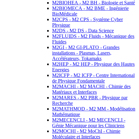
M2BIOHEA - M2 BH - Biologie et Santé
M2BIOMECA - M2 BME - Ingénierie
BioMédicale
M2CPS - M2 CPS - Système Cyber
Physique
M2DS - M2 DS - Data Science
M2FLUIDS - M2 Fluids - Mécanique des
Fluides
M2GI - M2 GI-PLATO - Grandes
installations - Plasmas, Lasers,
Accélérateurs, Tokamaks
M2HEP - M2 HEP - Physique des Hautes
Energies
M2ICFP - M2 ICFP - Centre International
de Physique Fondamentale
M2MACHI - M2 MACHI - Chimie des
Matériaux et Interfaces
M2MARES - M2 PBR - Physique par
Recherche
M2MATHMOD - M2 MM - Modélisation
Mathématique
M2MECENCLI - M2 MECENCLI -
Génie Mécanique pour les Cliniciens
M2MOCHI - M2 MoChI - Chimie
Moléculaire et Interfaces