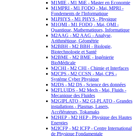
M1MIE - M1 MiE - Master en Economie
M1MPRI - M1 FODQ - Maj. MPRI -
Fondements de l'Informatique
M1PHYS - M1 PHYS - Physique
M1QMI - M1 FODQ - Maj. QMI -
Quantique, Mathematiques, Informatique
M2AAG - M2 AAG - Analyse,
Arithmétique, Géométrie
M2BBH - M2 BBH - Biologie,
Biotechnologie et Santé
M2BME - M2 BME - Ingénierie
BioMédicale
M2CHI - M2 CHI - Chimie et Interfaces
M2CPS - M2 CCSN - Maj. CPS -
Système Cyber Physique
M2DS - M2 DS - Science des données
M2FLUIDS - M2 Mech - Maj. Fluids -
Mecanique des Fluides
M2GIPLATO - M2 GI-PLATO - Grandes
installations - Plasmas, Lasers,
Accélérateurs, Tokamaks
M2HEP - M2 HEP - Physique des Hautes
Energies
M2ICFP - M2 ICFP - Centre International
de Physique Fondamentale