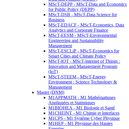
MScT-DEPP - MScT-Data and Economics
for Public Policy (DEPP)
MScT-DSB - MScT-Data Science for
Business
MScT-EDACF - MScT-Economics, Data
Analytics and Corporate Finance
MScT-EESM - MScT-Environmental
Engineering and Sustainability
Management
MScT-ESCLiP - MScT-Economics for
Smart Cities and Climate Policy
MScT-IOT - MScT-Internet of Things :
Innovation and Management Program
(IoT)
MScT-STEEM - MScT-Energy
Environment : Science Technology &
Management
Master (DNM)
M1APPMATH - M1 Mathématiques
Appliquées et Statistiques
M1BIOHEA - M1 Biologie et Santé
M1CHEINT - M1 Chimie et Interfaces
M1CPS - M1 Système Cyber Physique
M1HEP - M1 Physique des Hautes
Energies