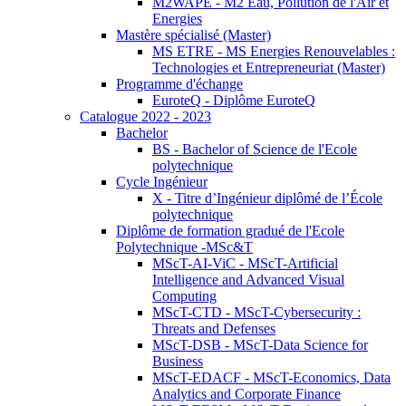
M2WAPE - M2 Eau, Pollution de l'Air et
Energies
Mastère spécialisé (Master)
MS ETRE - MS Energies Renouvelables :
Technologies et Entrepreneuriat (Master)
Programme d'échange
EuroteQ - Diplôme EuroteQ
Catalogue 2022 - 2023
Bachelor
BS - Bachelor of Science de l'Ecole
polytechnique
Cycle Ingénieur
X - Titre d’Ingénieur diplômé de l’École
polytechnique
Diplôme de formation gradué de l'Ecole
Polytechnique -MSc&T
MScT-AI-ViC - MScT-Artificial
Intelligence and Advanced Visual
Computing
MScT-CTD - MScT-Cybersecurity :
Threats and Defenses
MScT-DSB - MScT-Data Science for
Business
MScT-EDACF - MScT-Economics, Data
Analytics and Corporate Finance