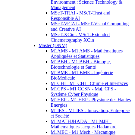
Environment : Science Technology &
Management
MScT-TRAI - MScT-Trust and
Responsible AI
MScT-ViCAI - MScT-Visual Computing
and Creative AI
MScT-XCin - MScT-Extended
Cinematography XCin
Master (DNM)
M1AMS - M1 AMS - Mathématiques
Appliquées et Statistiques
M1BBH - M1 BBH - Biologie,
Biotechnologie et Santé
M1BME - M1 BME - Ingénierie
BioMédicale
M1CHI - M1 CHI - Chimie et Interfaces
M1CPS - M1 CCSN - Maj. CPS -
Système Cyber Physique
M1HEP - M1 HEP - Physique des Hautes
Energies
M1IES - M1 IES - Innovation, Entreprise
et Société
M1MATHJHADA - M1 MJH -
Mathematiques Jacques Hadamard
M1MEC - M1 Mech - Mecanique