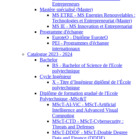
Entrepreneurs
Mastère spécialisé (Master)
MS ETRE - MS Energies Renouvelables :
Technologies et Entrepreneuriat (Master)
MS IE - MS Innovation et Entreprenariat
Programme d'échange
EuroteQ - Diplôme EuroteQ
PEI - Programmes d'échange
internationaux
Catalogue 2023 - 2024
Bachelor
BS - Bachelor of Science de l'Ecole
polytechnique
Cycle Ingénieur
X - Titre d’Ingénieur diplômé de l’École
polytechnique
Diplôme de formation gradué de l'Ecole
Polytechnique -MSc&T
MScT-AI-ViC - MScT-Artificial
Intelligence and Advanced Visual
Computing
MScT-CTD - MScT-Cybersecurity :
Threats and Defenses
MScT-DDDF - MScT-Double Degree
Data and Finance (DDDF)