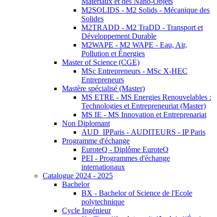
Matériaux et des Nano-Objets
M2SOLIDS - M2 Solids - Mécanique des
Solides
M2TRADD - M2 TraDD - Transport et
Développement Durable
M2WAPE - M2 WAPE - Eau, Air,
Pollution et Énergies
Master of Science (CGE)
MSc Entrepreneurs - MSc X-HEC
Entrepreneurs
Mastère spécialisé (Master)
MS ETRE - MS Energies Renouvelables :
Technologies et Entrepreneuriat (Master)
MS IE - MS Innovation et Entreprenariat
Non Diplomant
AUD_IPParis - AUDITEURS - IP Paris
Programme d'échange
EuroteQ - Diplôme EuroteQ
PEI - Programmes d'échange
internationaux
Catalogue 2024 - 2025
Bachelor
BX - Bachelor of Science de l'Ecole
polytechnique
Cycle Ingénieur