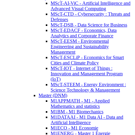
MScT-AI-ViC - Artificial Intelligence and
Advanced Visual Computing
MScT-CTD - Cybersecurity : Threats and
Defenses
MScT-DSB - Data Science for Business
MScT-EDACF - Economics, Data
Analytics and Corporate Finance
MScT-EESM - Environmental
Engineering and Sustainability
Management
MScT-ESCLiP - Economics for Smart
Cities and Climate Policy
MScT-IOT - Internet of Things :
Innovation and Management Program
(IoT)
MScT-STEEM - Energy Environment :
Science Technology & Management
Master (DNM)
M1APPMATH - M1 - Applied
Mathematics and statistics
M1BM - M1 Biomechanics
M1DATAAI - M1 Data AI - Data and
Artificial Intelligence
M1ECO - M1 Economie
M1ENERG - Master 1 Énergie