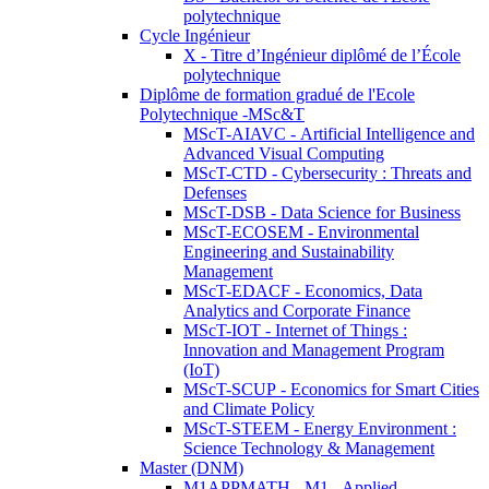
polytechnique
Cycle Ingénieur
X - Titre d’Ingénieur diplômé de l’École
polytechnique
Diplôme de formation gradué de l'Ecole
Polytechnique -MSc&T
MScT-AIAVC - Artificial Intelligence and
Advanced Visual Computing
MScT-CTD - Cybersecurity : Threats and
Defenses
MScT-DSB - Data Science for Business
MScT-ECOSEM - Environmental
Engineering and Sustainability
Management
MScT-EDACF - Economics, Data
Analytics and Corporate Finance
MScT-IOT - Internet of Things :
Innovation and Management Program
(IoT)
MScT-SCUP - Economics for Smart Cities
and Climate Policy
MScT-STEEM - Energy Environment :
Science Technology & Management
Master (DNM)
M1APPMATH - M1 - Applied