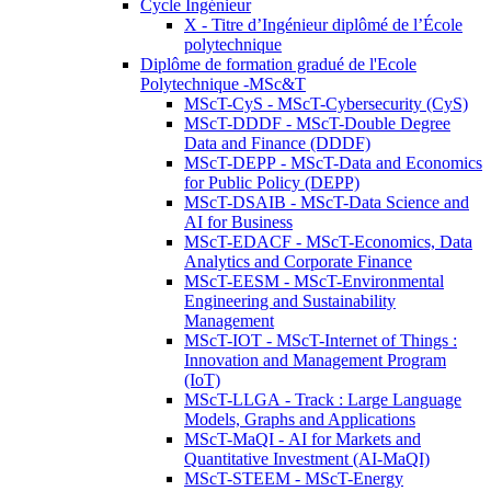
Cycle Ingénieur
X - Titre d’Ingénieur diplômé de l’École
polytechnique
Diplôme de formation gradué de l'Ecole
Polytechnique -MSc&T
MScT-CyS - MScT-Cybersecurity (CyS)
MScT-DDDF - MScT-Double Degree
Data and Finance (DDDF)
MScT-DEPP - MScT-Data and Economics
for Public Policy (DEPP)
MScT-DSAIB - MScT-Data Science and
AI for Business
MScT-EDACF - MScT-Economics, Data
Analytics and Corporate Finance
MScT-EESM - MScT-Environmental
Engineering and Sustainability
Management
MScT-IOT - MScT-Internet of Things :
Innovation and Management Program
(IoT)
MScT-LLGA - Track : Large Language
Models, Graphs and Applications
MScT-MaQI - AI for Markets and
Quantitative Investment (AI-MaQI)
MScT-STEEM - MScT-Energy