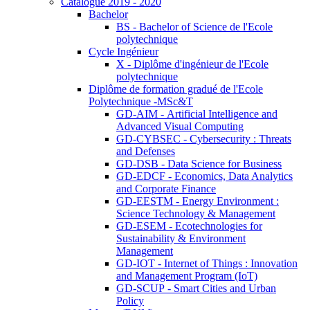
Catalogue 2019 - 2020
Bachelor
BS - Bachelor of Science de l'Ecole
polytechnique
Cycle Ingénieur
X - Diplôme d'ingénieur de l'Ecole
polytechnique
Diplôme de formation gradué de l'Ecole
Polytechnique -MSc&T
GD-AIM - Artificial Intelligence and
Advanced Visual Computing
GD-CYBSEC - Cybersecurity : Threats
and Defenses
GD-DSB - Data Science for Business
GD-EDCF - Economics, Data Analytics
and Corporate Finance
GD-EESTM - Energy Environment :
Science Technology & Management
GD-ESEM - Ecotechnologies for
Sustainability & Environment
Management
GD-IOT - Internet of Things : Innovation
and Management Program (IoT)
GD-SCUP - Smart Cities and Urban
Policy