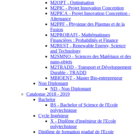
M2OPT - Optimisation
M2PIC - Projet Innovation Conception
M2PICA - Projet Innovation Conception -
Alternance
M2PPF - Physique des Plasmas et de la
Fusion
M2PROBAFI - Mathématiques
Financières : Probabilités et Finance
M2REST - Renewable Energy, Science
and Technology
M2SMNO - Sciences des Matériaux et des
nano-objets
M2TRADD - Transport et Développement
Durable - TRADD
MBIOENT - Master Bio-entrepreneur
Non Diplomant
ND - Non Diplomant
Catalogue 2018 - 2019
Bachelor
BS - Bachelor of Science de l'Ecole
polytechnique
Cycle Ingénieur
X - Diplôme d'ingénieur de l'Ecole
polytechnique
Diplôme de formation gradué de l'Ecole