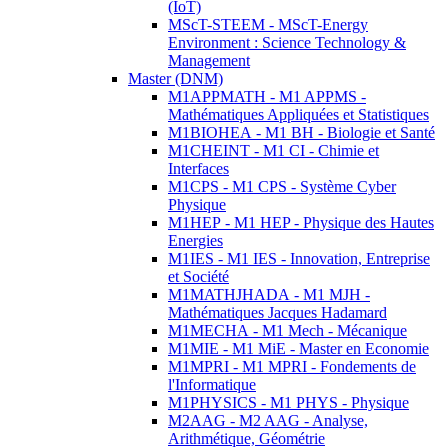
(IoT)
MScT-STEEM - MScT-Energy
Environment : Science Technology &
Management
Master (DNM)
M1APPMATH - M1 APPMS -
Mathématiques Appliquées et Statistiques
M1BIOHEA - M1 BH - Biologie et Santé
M1CHEINT - M1 CI - Chimie et
Interfaces
M1CPS - M1 CPS - Système Cyber
Physique
M1HEP - M1 HEP - Physique des Hautes
Energies
M1IES - M1 IES - Innovation, Entreprise
et Société
M1MATHJHADA - M1 MJH -
Mathématiques Jacques Hadamard
M1MECHA - M1 Mech - Mécanique
M1MIE - M1 MiE - Master en Economie
M1MPRI - M1 MPRI - Fondements de
l'Informatique
M1PHYSICS - M1 PHYS - Physique
M2AAG - M2 AAG - Analyse,
Arithmétique, Géométrie