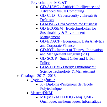
Polytechnique -MSc&T
GD-AIAVC - Artificial Intelligence and
Advanced Visual Computing
GD-CTD - Cybersecurity : Threats &
Defenses
GD-DSB - Data Science for Business
GD-ECOSEM - Ecotechnologies for
Sustainability & Environment
Management
GD-EDACF - Economics, Data Analytics
and Corporate Finance
GD-IOT - Internet of Things : Innovation
and Management Program (IoT)
GD-SCUP - Smart Cities and Urban
Policy
GD-STEEM - Energy Environment :
Science Technology & Management
Catalogue 2017 - 2018
Cycle Ingénieur
X - Diplôme d'ingénieur de l'Ecole
Polytechnique
Master (DNM)
M1QMI - M1 FODQ - Maj. QMI -
Quantique, mathematiques, informatique