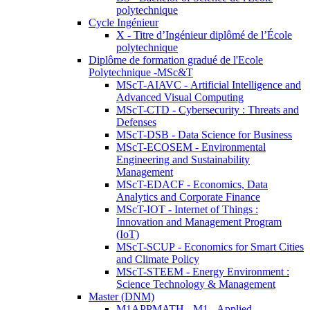
polytechnique
Cycle Ingénieur
X - Titre d’Ingénieur diplômé de l’École
polytechnique
Diplôme de formation gradué de l'Ecole
Polytechnique -MSc&T
MScT-AIAVC - Artificial Intelligence and
Advanced Visual Computing
MScT-CTD - Cybersecurity : Threats and
Defenses
MScT-DSB - Data Science for Business
MScT-ECOSEM - Environmental
Engineering and Sustainability
Management
MScT-EDACF - Economics, Data
Analytics and Corporate Finance
MScT-IOT - Internet of Things :
Innovation and Management Program
(IoT)
MScT-SCUP - Economics for Smart Cities
and Climate Policy
MScT-STEEM - Energy Environment :
Science Technology & Management
Master (DNM)
M1APPMATH - M1 - Applied