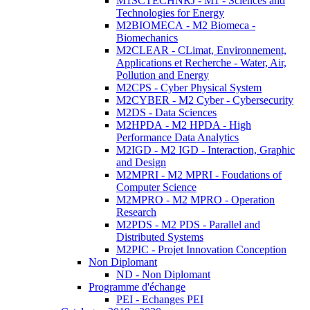
M1SCTECHNRJ - M1 - Sciences and
Technologies for Energy
M2BIOMECA - M2 Biomeca -
Biomechanics
M2CLEAR - CLimat, Environnement,
Applications et Recherche - Water, Air,
Pollution and Energy
M2CPS - Cyber Physical System
M2CYBER - M2 Cyber - Cybersecurity
M2DS - Data Sciences
M2HPDA - M2 HPDA - High
Performance Data Analytics
M2IGD - M2 IGD - Interaction, Graphic
and Design
M2MPRI - M2 MPRI - Foudations of
Computer Science
M2MPRO - M2 MPRO - Operation
Research
M2PDS - M2 PDS - Parallel and
Distributed Systems
M2PIC - Projet Innovation Conception
Non Diplomant
ND - Non Diplomant
Programme d'échange
PEI - Echanges PEI