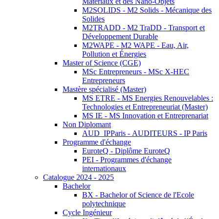
Matériaux et des Nano-Objets
M2SOLIDS - M2 Solids - Mécanique des
Solides
M2TRADD - M2 TraDD - Transport et
Développement Durable
M2WAPE - M2 WAPE - Eau, Air,
Pollution et Énergies
Master of Science (CGE)
MSc Entrepreneurs - MSc X-HEC
Entrepreneurs
Mastère spécialisé (Master)
MS ETRE - MS Energies Renouvelables :
Technologies et Entrepreneuriat (Master)
MS IE - MS Innovation et Entreprenariat
Non Diplomant
AUD_IPParis - AUDITEURS - IP Paris
Programme d'échange
EuroteQ - Diplôme EuroteQ
PEI - Programmes d'échange
internationaux
Catalogue 2024 - 2025
Bachelor
BX - Bachelor of Science de l'Ecole
polytechnique
Cycle Ingénieur