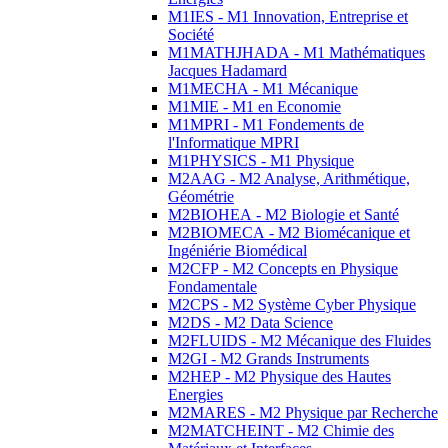
M1IES - M1 Innovation, Entreprise et
Société
M1MATHJHADA - M1 Mathématiques
Jacques Hadamard
M1MECHA - M1 Mécanique
M1MIE - M1 en Economie
M1MPRI - M1 Fondements de
l'Informatique MPRI
M1PHYSICS - M1 Physique
M2AAG - M2 Analyse, Arithmétique,
Géométrie
M2BIOHEA - M2 Biologie et Santé
M2BIOMECA - M2 Biomécanique et
Ingéniérie Biomédical
M2CFP - M2 Concepts en Physique
Fondamentale
M2CPS - M2 Système Cyber Physique
M2DS - M2 Data Science
M2FLUIDS - M2 Mécanique des Fluides
M2GI - M2 Grands Instruments
M2HEP - M2 Physique des Hautes
Energies
M2MARES - M2 Physique par Recherche
M2MATCHEINT - M2 Chimie des