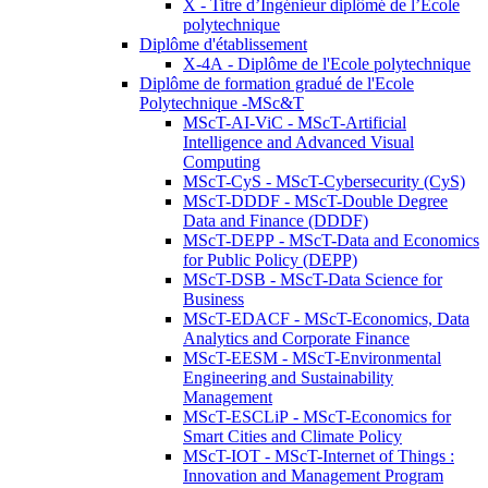
X - Titre d’Ingénieur diplômé de l’École
polytechnique
Diplôme d'établissement
X-4A - Diplôme de l'Ecole polytechnique
Diplôme de formation gradué de l'Ecole
Polytechnique -MSc&T
MScT-AI-ViC - MScT-Artificial
Intelligence and Advanced Visual
Computing
MScT-CyS - MScT-Cybersecurity (CyS)
MScT-DDDF - MScT-Double Degree
Data and Finance (DDDF)
MScT-DEPP - MScT-Data and Economics
for Public Policy (DEPP)
MScT-DSB - MScT-Data Science for
Business
MScT-EDACF - MScT-Economics, Data
Analytics and Corporate Finance
MScT-EESM - MScT-Environmental
Engineering and Sustainability
Management
MScT-ESCLiP - MScT-Economics for
Smart Cities and Climate Policy
MScT-IOT - MScT-Internet of Things :
Innovation and Management Program