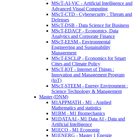
MScT-AI-ViC - Artificial Intelligence and
Advanced Visual Computing
MScT-CTD - Cybersecurity : Threats and
Defenses
MScT-DSB - Data Science for Business
MScT-EDACF - Economics, Data
Analytics and Corporate Finance
MScT-EESM - Environmental
Engineering and Sustainability
Management
MScT-ESCLiP - Economics for Smart
Cities and Climate Policy
MScT-IOT - Internet of Things :
Innovation and Management Program
(IoT)
MScT-STEEM - Energy Environment :
Science Technology & Management
Master (DNM)
M1APPMATH - M1 - Applied
Mathematics and statistics
M1BM - M1 Biomechanics
M1DATAAI - M1 Data AI - Data and
Artificial Intelligence
M1ECO - M1 Economie
M1ENERG - Master 1 Énergie