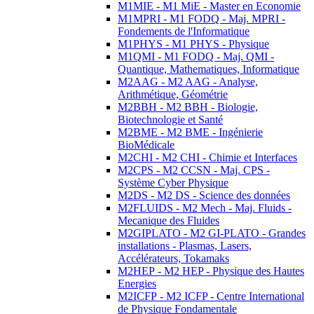
M1MIE - M1 MiE - Master en Economie
M1MPRI - M1 FODQ - Maj. MPRI -
Fondements de l'Informatique
M1PHYS - M1 PHYS - Physique
M1QMI - M1 FODQ - Maj. QMI -
Quantique, Mathematiques, Informatique
M2AAG - M2 AAG - Analyse,
Arithmétique, Géométrie
M2BBH - M2 BBH - Biologie,
Biotechnologie et Santé
M2BME - M2 BME - Ingénierie
BioMédicale
M2CHI - M2 CHI - Chimie et Interfaces
M2CPS - M2 CCSN - Maj. CPS -
Système Cyber Physique
M2DS - M2 DS - Science des données
M2FLUIDS - M2 Mech - Maj. Fluids -
Mecanique des Fluides
M2GIPLATO - M2 GI-PLATO - Grandes
installations - Plasmas, Lasers,
Accélérateurs, Tokamaks
M2HEP - M2 HEP - Physique des Hautes
Energies
M2ICFP - M2 ICFP - Centre International
de Physique Fondamentale