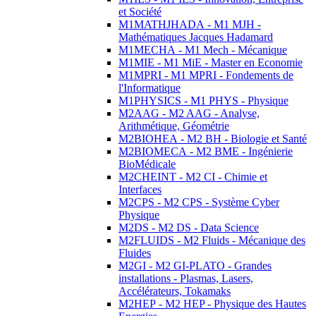
et Société
M1MATHJHADA - M1 MJH -
Mathématiques Jacques Hadamard
M1MECHA - M1 Mech - Mécanique
M1MIE - M1 MiE - Master en Economie
M1MPRI - M1 MPRI - Fondements de
l'Informatique
M1PHYSICS - M1 PHYS - Physique
M2AAG - M2 AAG - Analyse,
Arithmétique, Géométrie
M2BIOHEA - M2 BH - Biologie et Santé
M2BIOMECA - M2 BME - Ingénierie
BioMédicale
M2CHEINT - M2 CI - Chimie et
Interfaces
M2CPS - M2 CPS - Système Cyber
Physique
M2DS - M2 DS - Data Science
M2FLUIDS - M2 Fluids - Mécanique des
Fluides
M2GI - M2 GI-PLATO - Grandes
installations - Plasmas, Lasers,
Accélérateurs, Tokamaks
M2HEP - M2 HEP - Physique des Hautes