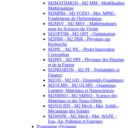
M2MATHMOD - M2 MM - Modélisation
Mathématique
M2MPRI - M2 FODQ - Maj. MPRI -
Fondements de l'Informatique
M2MSV - M2 MSV - Mathématiques
pour les Sciences du Vivant
M2OPTIM - M2 OPT - Optimisation
M2PBR - M2 PBR - Physique par
Recherche
M2PIC - M2 PIC - Projet Innovation
Conception
M2PPF - M2 PPF - Physique des Plasmas
et de la Fusion
M2PROBFIN - M2 PF - Probabilités et
Finance
M2QD - M2 QD - Dispositifs Quantiques
M2QLMN - M2 QLMN - Quantique,
Lumiere, Materiaux et Nanosciences
M2SMNO - M2 SMNO - Science des
Materiaux et des Nano-Objets
M2SOLIDS - M2 Mech - Maj. Solids -
Mecanique des Solides
M2WAPE - M2 Mech - Maj. WAPE -
Eau, Air, Pollution et Energies
Programme d'échange