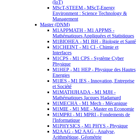
(IoT)
MScT-STEEM - MScT-Energy
Environment : Science Technology &
Management
Master (DNM)
M1APPMATH - M1 APPMS -
Mathématiques Appliquées et Statistiques
M1BIOHEA - M1 BH - Biologie et Santé
M1CHEINT - M1 CI - Chimie et
Interfaces
M1CPS - M1 CPS - Système Cyber
Physique
M1HEP - M1 HEP - Physique des Hautes
Energies
M1IES - M1 IES - Innovation, Entreprise
et Société
M1MATHJHADA - M1 MJH -
Mathématiques Jacques Hadamard
M1MECHA - M1 Mech - Mécanique
M1MIE - M1 MiE - Master en Economie
M1MPRI - M1 MPRI - Fondements de
l'Informatique
M1PHYSICS - M1 PHYS - Physique
M2AAG - M2 AAG - Analyse,
Arithmétique, Géométrie