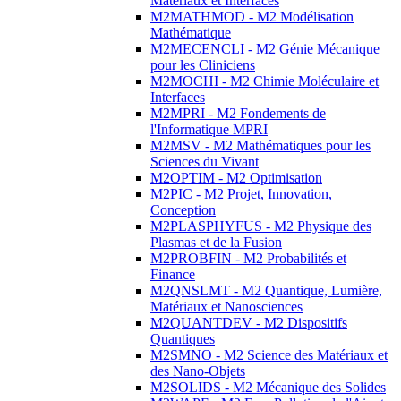
Matériaux et Interfaces
M2MATHMOD - M2 Modélisation
Mathématique
M2MECENCLI - M2 Génie Mécanique
pour les Cliniciens
M2MOCHI - M2 Chimie Moléculaire et
Interfaces
M2MPRI - M2 Fondements de
l'Informatique MPRI
M2MSV - M2 Mathématiques pour les
Sciences du Vivant
M2OPTIM - M2 Optimisation
M2PIC - M2 Projet, Innovation,
Conception
M2PLASPHYFUS - M2 Physique des
Plasmas et de la Fusion
M2PROBFIN - M2 Probabilités et
Finance
M2QNSLMT - M2 Quantique, Lumière,
Matériaux et Nanosciences
M2QUANTDEV - M2 Dispositifs
Quantiques
M2SMNO - M2 Science des Matériaux et
des Nano-Objets
M2SOLIDS - M2 Mécanique des Solides