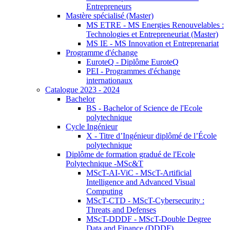
Entrepreneurs
Mastère spécialisé (Master)
MS ETRE - MS Energies Renouvelables :
Technologies et Entrepreneuriat (Master)
MS IE - MS Innovation et Entreprenariat
Programme d'échange
EuroteQ - Diplôme EuroteQ
PEI - Programmes d'échange
internationaux
Catalogue 2023 - 2024
Bachelor
BS - Bachelor of Science de l'Ecole
polytechnique
Cycle Ingénieur
X - Titre d’Ingénieur diplômé de l’École
polytechnique
Diplôme de formation gradué de l'Ecole
Polytechnique -MSc&T
MScT-AI-ViC - MScT-Artificial
Intelligence and Advanced Visual
Computing
MScT-CTD - MScT-Cybersecurity :
Threats and Defenses
MScT-DDDF - MScT-Double Degree
Data and Finance (DDDF)