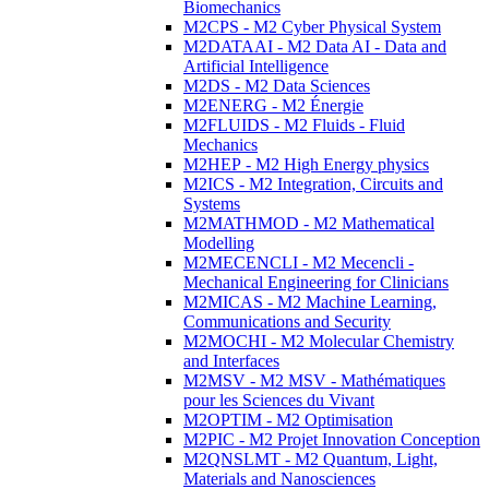
Biomechanics
M2CPS - M2 Cyber Physical System
M2DATAAI - M2 Data AI - Data and
Artificial Intelligence
M2DS - M2 Data Sciences
M2ENERG - M2 Énergie
M2FLUIDS - M2 Fluids - Fluid
Mechanics
M2HEP - M2 High Energy physics
M2ICS - M2 Integration, Circuits and
Systems
M2MATHMOD - M2 Mathematical
Modelling
M2MECENCLI - M2 Mecencli -
Mechanical Engineering for Clinicians
M2MICAS - M2 Machine Learning,
Communications and Security
M2MOCHI - M2 Molecular Chemistry
and Interfaces
M2MSV - M2 MSV - Mathématiques
pour les Sciences du Vivant
M2OPTIM - M2 Optimisation
M2PIC - M2 Projet Innovation Conception
M2QNSLMT - M2 Quantum, Light,
Materials and Nanosciences