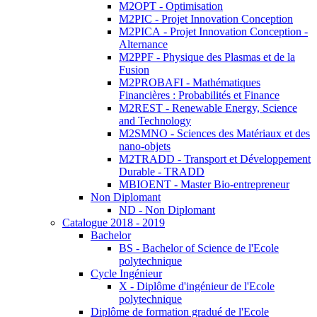
M2OPT - Optimisation
M2PIC - Projet Innovation Conception
M2PICA - Projet Innovation Conception -
Alternance
M2PPF - Physique des Plasmas et de la
Fusion
M2PROBAFI - Mathématiques
Financières : Probabilités et Finance
M2REST - Renewable Energy, Science
and Technology
M2SMNO - Sciences des Matériaux et des
nano-objets
M2TRADD - Transport et Développement
Durable - TRADD
MBIOENT - Master Bio-entrepreneur
Non Diplomant
ND - Non Diplomant
Catalogue 2018 - 2019
Bachelor
BS - Bachelor of Science de l'Ecole
polytechnique
Cycle Ingénieur
X - Diplôme d'ingénieur de l'Ecole
polytechnique
Diplôme de formation gradué de l'Ecole