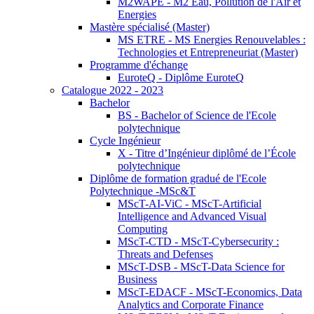
M2WAPE - M2 Eau, Pollution de l'Air et
Energies
Mastère spécialisé (Master)
MS ETRE - MS Energies Renouvelables :
Technologies et Entrepreneuriat (Master)
Programme d'échange
EuroteQ - Diplôme EuroteQ
Catalogue 2022 - 2023
Bachelor
BS - Bachelor of Science de l'Ecole
polytechnique
Cycle Ingénieur
X - Titre d’Ingénieur diplômé de l’École
polytechnique
Diplôme de formation gradué de l'Ecole
Polytechnique -MSc&T
MScT-AI-ViC - MScT-Artificial
Intelligence and Advanced Visual
Computing
MScT-CTD - MScT-Cybersecurity :
Threats and Defenses
MScT-DSB - MScT-Data Science for
Business
MScT-EDACF - MScT-Economics, Data
Analytics and Corporate Finance