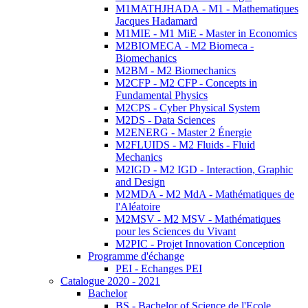
M1MATHJHADA - M1 - Mathematiques
Jacques Hadamard
M1MIE - M1 MiE - Master in Economics
M2BIOMECA - M2 Biomeca -
Biomechanics
M2BM - M2 Biomechanics
M2CFP - M2 CFP - Concepts in
Fundamental Physics
M2CPS - Cyber Physical System
M2DS - Data Sciences
M2ENERG - Master 2 Énergie
M2FLUIDS - M2 Fluids - Fluid
Mechanics
M2IGD - M2 IGD - Interaction, Graphic
and Design
M2MDA - M2 MdA - Mathématiques de
l'Aléatoire
M2MSV - M2 MSV - Mathématiques
pour les Sciences du Vivant
M2PIC - Projet Innovation Conception
Programme d'échange
PEI - Echanges PEI
Catalogue 2020 - 2021
Bachelor
BS - Bachelor of Science de l'Ecole