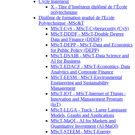
Cycle Ingénieur
X - Titre d’Ingénieur diplômé de l’École
polytechnique
Diplôme de formation gradué de l'Ecole
Polytechnique -MSc&T
MScT-CyS - MScT-Cybersecurity (CyS)
MScT-DDDF - MScT-Double Degree
Data and Finance (DDDF)
MScT-DEPP - MScT-Data and Economics
for Public Policy (DEPP)
MScT-DSAIB - MScT-Data Science and
AI for Business
MScT-EDACF - MScT-Economics, Data
Analytics and Corporate Finance
MScT-EESM - MScT-Environmental
Engineering and Sustainability
Management
MScT-IOT - MScT-Internet of Things :
Innovation and Management Program
(IoT)
MScT-LLGA - Track : Large Language
Models, Graphs and Applications
MScT-MaQI - AI for Markets and
Quantitative Investment (AI-MaQI)
MScT-STEEM - MScT-Energy