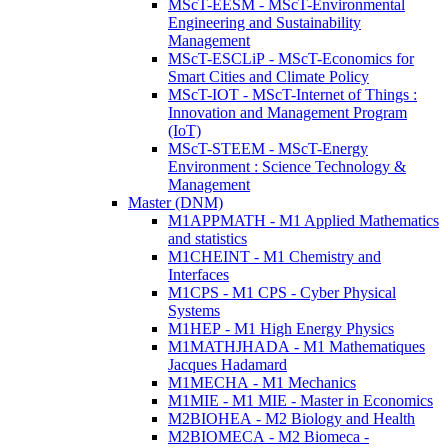
MScT-EESM - MScT-Environmental
Engineering and Sustainability
Management
MScT-ESCLiP - MScT-Economics for
Smart Cities and Climate Policy
MScT-IOT - MScT-Internet of Things :
Innovation and Management Program
(IoT)
MScT-STEEM - MScT-Energy
Environment : Science Technology &
Management
Master (DNM)
M1APPMATH - M1 Applied Mathematics
and statistics
M1CHEINT - M1 Chemistry and
Interfaces
M1CPS - M1 CPS - Cyber Physical
Systems
M1HEP - M1 High Energy Physics
M1MATHJHADA - M1 Mathematiques
Jacques Hadamard
M1MECHA - M1 Mechanics
M1MIE - M1 MIE - Master in Economics
M2BIOHEA - M2 Biology and Health
M2BIOMECA - M2 Biomeca -