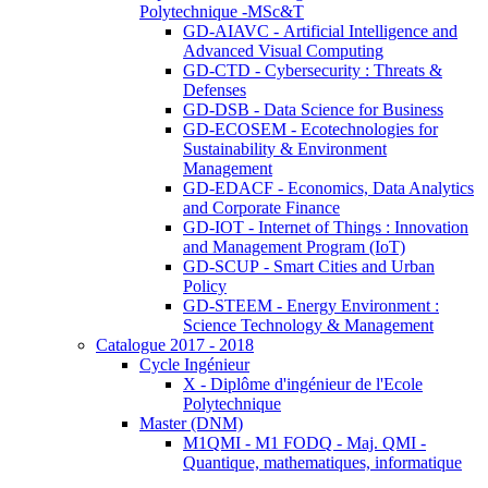
Polytechnique -MSc&T
GD-AIAVC - Artificial Intelligence and
Advanced Visual Computing
GD-CTD - Cybersecurity : Threats &
Defenses
GD-DSB - Data Science for Business
GD-ECOSEM - Ecotechnologies for
Sustainability & Environment
Management
GD-EDACF - Economics, Data Analytics
and Corporate Finance
GD-IOT - Internet of Things : Innovation
and Management Program (IoT)
GD-SCUP - Smart Cities and Urban
Policy
GD-STEEM - Energy Environment :
Science Technology & Management
Catalogue 2017 - 2018
Cycle Ingénieur
X - Diplôme d'ingénieur de l'Ecole
Polytechnique
Master (DNM)
M1QMI - M1 FODQ - Maj. QMI -
Quantique, mathematiques, informatique