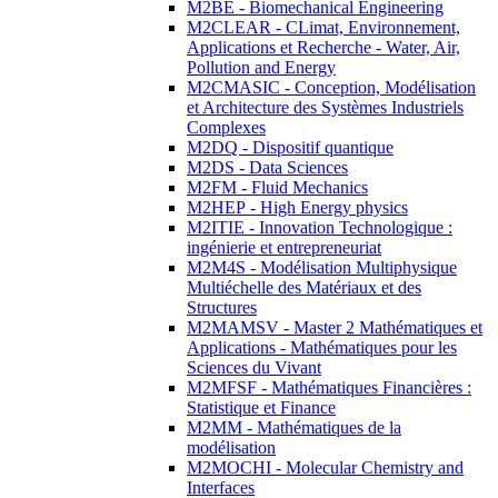
M2BE - Biomechanical Engineering
M2CLEAR - CLimat, Environnement,
Applications et Recherche - Water, Air,
Pollution and Energy
M2CMASIC - Conception, Modélisation
et Architecture des Systèmes Industriels
Complexes
M2DQ - Dispositif quantique
M2DS - Data Sciences
M2FM - Fluid Mechanics
M2HEP - High Energy physics
M2ITIE - Innovation Technologique :
ingénierie et entrepreneuriat
M2M4S - Modélisation Multiphysique
Multiéchelle des Matériaux et des
Structures
M2MAMSV - Master 2 Mathématiques et
Applications - Mathématiques pour les
Sciences du Vivant
M2MFSF - Mathématiques Financières :
Statistique et Finance
M2MM - Mathématiques de la
modélisation
M2MOCHI - Molecular Chemistry and
Interfaces