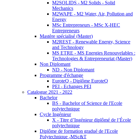
M2SOLIDS - M2 Solids - Solid
Mechanics
M2WAPE - M2 Water, Air, Pollution and
Energy
MSc Entrepreneurs - MSc X-HEC
Entrepreneurs
Mastère spécialisé (Master)
M2REST - Renewable Energy, Science
and Technology
MS ETRE - MS Energies Renouvelables :
Technologies & Entrepreneuriat (Master)
Non Diplomant
ND - Non Diplomant
Programme d'échange
EuroteQ - Diplôme EuroteQ
PEI - Echanges PEI
Catalogue 2021 - 2022
Bachelor
BS - Bachelor of Science de l'Ecole
polytechnique
Cycle Ingénieur
X - Titre d’Ingénieur diplômé de l’École
polytechnique
Diplôme de formation gradué de l'Ecole
Polytechnique -MSc&T