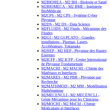
M2BIOHEA - M2 BH - Biologie et Santé
M2BIOMECA - M2 BME - Ingénierie
BioMédicale
M2CPS - M2 CPS - Système Cyber
Physique
M2DS - M2 DS - Data Science
M2FLUIDS - M2 Fluids - Mécanique des
Fluides
M2GI - M2 GI-PLATO - Grandes
installations - Plasmas, Lasers,
Accélérateurs, Tokamaks
M2HEP - M2 HEP - Physique des Hautes
Energies
M2ICFP - M2 ICFP - Centre International
de Physique Fondamentale
M2MACHI - M2 MACHI - Chimie des
Matériaux et Interfaces
M2MARES - M2 PBR - Physique par
Recherche
M2MATHMOD - M2 MM - Modélisation
Mathématique
M2MECENCLI - M2 MECENCLI -
Génie Mécanique pour les Cliniciens
M2MOCHI - M2 MoChI - Chimie
Moléculaire et Interfaces