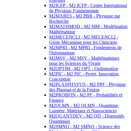
Energies
M2ICFP - M2 ICFP - Centre International
de Physique Fondamentale
M2MARES - M2 PBR - Physique par
Recherche
M2MATHMOD - M2 MM - Modélisation
Mathématique
M2MECENCLI - M2 MECENCLI -
Génie Mécanique pour les Cliniciens
M2MPRI - M2 MPRI - Fondements de
l'Informatique
M2MSV - M2 MSV - Mathématiques
pour les Sciences du Vivant
M2OPTIM - M2 OPT - Optimisation
M2PIC - M2 PIC - Projet, Innovation,
Conception
M2PLASPHYFUS - M2 PPF - Physique
des Plasmas et de la Fusion
M2PROBFIN - M2 PF - Probabilités et
Finance
M2QLMN - M2 QLMN - Quantique,
Lumière, Matériaux et Nanosciences
M2QUANTDEV - M2 QD - Dispositifs
Quantiques
M2SMNO - M2 SMNO - Science des