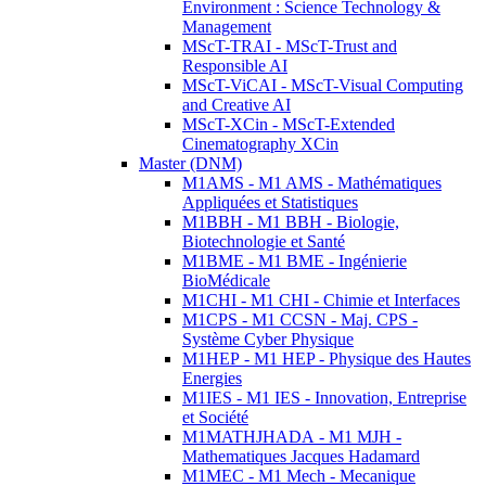
Environment : Science Technology &
Management
MScT-TRAI - MScT-Trust and
Responsible AI
MScT-ViCAI - MScT-Visual Computing
and Creative AI
MScT-XCin - MScT-Extended
Cinematography XCin
Master (DNM)
M1AMS - M1 AMS - Mathématiques
Appliquées et Statistiques
M1BBH - M1 BBH - Biologie,
Biotechnologie et Santé
M1BME - M1 BME - Ingénierie
BioMédicale
M1CHI - M1 CHI - Chimie et Interfaces
M1CPS - M1 CCSN - Maj. CPS -
Système Cyber Physique
M1HEP - M1 HEP - Physique des Hautes
Energies
M1IES - M1 IES - Innovation, Entreprise
et Société
M1MATHJHADA - M1 MJH -
Mathematiques Jacques Hadamard
M1MEC - M1 Mech - Mecanique