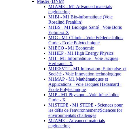
Master (DNM)
M1AME - M1 Advanced materials
engineering
M1BI - M1 Bio-informatique (Voie
Rosalind Franklin)
M1BS - M1 Biologie-Santé - Voie Boris
Ephrussi-X
M1C - M1 Chimie - Voie Fréderic Joliot-
Curie - Ecole Polytechnique
M1ECO - M1 Economie
M1HEP - M1 High Energy Physics
M1I - M1 Informatique - Voie Jacques
Herbrand - X
M1IESVIT - M1 Innovation, Entreprise, et
Société - Voie Innovation technologique
M1MAP - M1 Mathématiques et
Applications - Voie Jacques Hadamard -
École Polytechnique
M1P - M1 Physique - Voie Irène Joliot
Curie - X
M1STEPE - M1 STEPE - Sciences pour
les défis de l'environnement/Sciences for
environmentals challenges
M2AME - Advanced materials
engineering