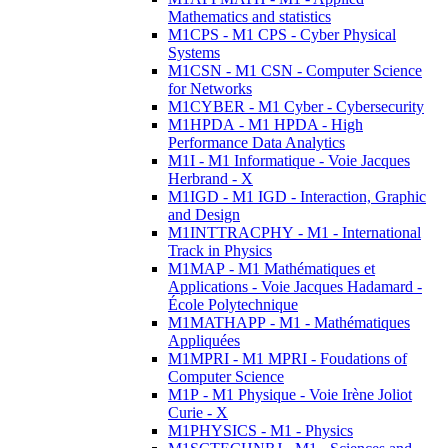
Mathematics and statistics
M1CPS - M1 CPS - Cyber Physical
Systems
M1CSN - M1 CSN - Computer Science
for Networks
M1CYBER - M1 Cyber - Cybersecurity
M1HPDA - M1 HPDA - High
Performance Data Analytics
M1I - M1 Informatique - Voie Jacques
Herbrand - X
M1IGD - M1 IGD - Interaction, Graphic
and Design
M1INTTRACPHY - M1 - International
Track in Physics
M1MAP - M1 Mathématiques et
Applications - Voie Jacques Hadamard -
École Polytechnique
M1MATHAPP - M1 - Mathématiques
Appliquées
M1MPRI - M1 MPRI - Foudations of
Computer Science
M1P - M1 Physique - Voie Irène Joliot
Curie - X
M1PHYSICS - M1 - Physics