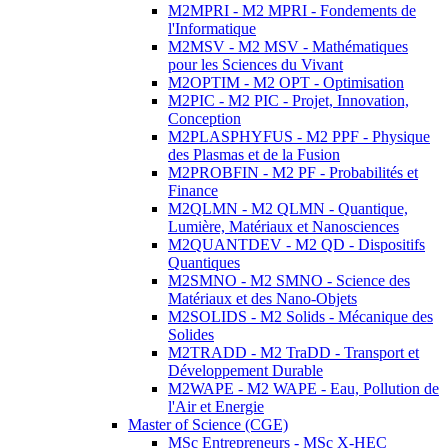
M2MPRI - M2 MPRI - Fondements de
l'Informatique
M2MSV - M2 MSV - Mathématiques
pour les Sciences du Vivant
M2OPTIM - M2 OPT - Optimisation
M2PIC - M2 PIC - Projet, Innovation,
Conception
M2PLASPHYFUS - M2 PPF - Physique
des Plasmas et de la Fusion
M2PROBFIN - M2 PF - Probabilités et
Finance
M2QLMN - M2 QLMN - Quantique,
Lumière, Matériaux et Nanosciences
M2QUANTDEV - M2 QD - Dispositifs
Quantiques
M2SMNO - M2 SMNO - Science des
Matériaux et des Nano-Objets
M2SOLIDS - M2 Solids - Mécanique des
Solides
M2TRADD - M2 TraDD - Transport et
Développement Durable
M2WAPE - M2 WAPE - Eau, Pollution de
l'Air et Energie
Master of Science (CGE)
MSc Entrepreneurs - MSc X-HEC