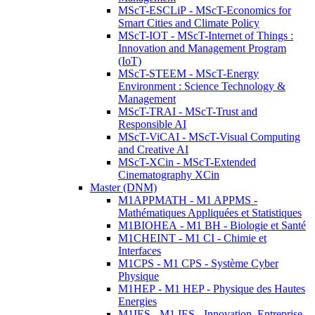
MScT-ESCLiP - MScT-Economics for
Smart Cities and Climate Policy
MScT-IOT - MScT-Internet of Things :
Innovation and Management Program
(IoT)
MScT-STEEM - MScT-Energy
Environment : Science Technology &
Management
MScT-TRAI - MScT-Trust and
Responsible AI
MScT-ViCAI - MScT-Visual Computing
and Creative AI
MScT-XCin - MScT-Extended
Cinematography XCin
Master (DNM)
M1APPMATH - M1 APPMS -
Mathématiques Appliquées et Statistiques
M1BIOHEA - M1 BH - Biologie et Santé
M1CHEINT - M1 CI - Chimie et
Interfaces
M1CPS - M1 CPS - Système Cyber
Physique
M1HEP - M1 HEP - Physique des Hautes
Energies
M1IES - M1 IES - Innovation, Entreprise