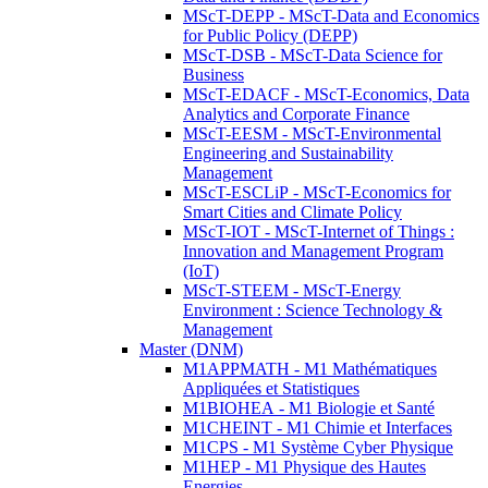
MScT-DEPP - MScT-Data and Economics
for Public Policy (DEPP)
MScT-DSB - MScT-Data Science for
Business
MScT-EDACF - MScT-Economics, Data
Analytics and Corporate Finance
MScT-EESM - MScT-Environmental
Engineering and Sustainability
Management
MScT-ESCLiP - MScT-Economics for
Smart Cities and Climate Policy
MScT-IOT - MScT-Internet of Things :
Innovation and Management Program
(IoT)
MScT-STEEM - MScT-Energy
Environment : Science Technology &
Management
Master (DNM)
M1APPMATH - M1 Mathématiques
Appliquées et Statistiques
M1BIOHEA - M1 Biologie et Santé
M1CHEINT - M1 Chimie et Interfaces
M1CPS - M1 Système Cyber Physique
M1HEP - M1 Physique des Hautes
Energies