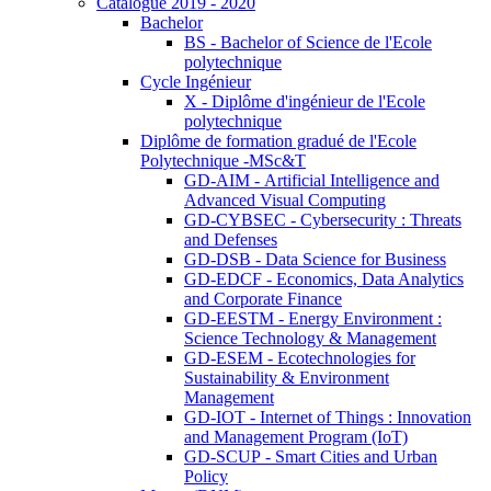
Catalogue 2019 - 2020
Bachelor
BS - Bachelor of Science de l'Ecole
polytechnique
Cycle Ingénieur
X - Diplôme d'ingénieur de l'Ecole
polytechnique
Diplôme de formation gradué de l'Ecole
Polytechnique -MSc&T
GD-AIM - Artificial Intelligence and
Advanced Visual Computing
GD-CYBSEC - Cybersecurity : Threats
and Defenses
GD-DSB - Data Science for Business
GD-EDCF - Economics, Data Analytics
and Corporate Finance
GD-EESTM - Energy Environment :
Science Technology & Management
GD-ESEM - Ecotechnologies for
Sustainability & Environment
Management
GD-IOT - Internet of Things : Innovation
and Management Program (IoT)
GD-SCUP - Smart Cities and Urban
Policy