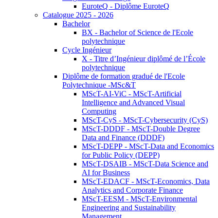
EuroteQ - Diplôme EuroteQ
Catalogue 2025 - 2026
Bachelor
BX - Bachelor of Science de l'Ecole
polytechnique
Cycle Ingénieur
X - Titre d’Ingénieur diplômé de l’École
polytechnique
Diplôme de formation gradué de l'Ecole
Polytechnique -MSc&T
MScT-AI-ViC - MScT-Artificial
Intelligence and Advanced Visual
Computing
MScT-CyS - MScT-Cybersecurity (CyS)
MScT-DDDF - MScT-Double Degree
Data and Finance (DDDF)
MScT-DEPP - MScT-Data and Economics
for Public Policy (DEPP)
MScT-DSAIB - MScT-Data Science and
AI for Business
MScT-EDACF - MScT-Economics, Data
Analytics and Corporate Finance
MScT-EESM - MScT-Environmental
Engineering and Sustainability
Management