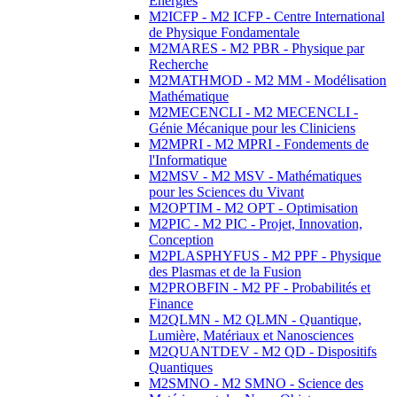
Energies
M2ICFP - M2 ICFP - Centre International
de Physique Fondamentale
M2MARES - M2 PBR - Physique par
Recherche
M2MATHMOD - M2 MM - Modélisation
Mathématique
M2MECENCLI - M2 MECENCLI -
Génie Mécanique pour les Cliniciens
M2MPRI - M2 MPRI - Fondements de
l'Informatique
M2MSV - M2 MSV - Mathématiques
pour les Sciences du Vivant
M2OPTIM - M2 OPT - Optimisation
M2PIC - M2 PIC - Projet, Innovation,
Conception
M2PLASPHYFUS - M2 PPF - Physique
des Plasmas et de la Fusion
M2PROBFIN - M2 PF - Probabilités et
Finance
M2QLMN - M2 QLMN - Quantique,
Lumière, Matériaux et Nanosciences
M2QUANTDEV - M2 QD - Dispositifs
Quantiques
M2SMNO - M2 SMNO - Science des