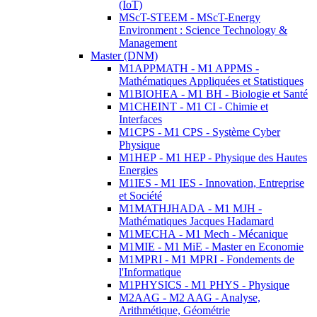
(IoT)
MScT-STEEM - MScT-Energy
Environment : Science Technology &
Management
Master (DNM)
M1APPMATH - M1 APPMS -
Mathématiques Appliquées et Statistiques
M1BIOHEA - M1 BH - Biologie et Santé
M1CHEINT - M1 CI - Chimie et
Interfaces
M1CPS - M1 CPS - Système Cyber
Physique
M1HEP - M1 HEP - Physique des Hautes
Energies
M1IES - M1 IES - Innovation, Entreprise
et Société
M1MATHJHADA - M1 MJH -
Mathématiques Jacques Hadamard
M1MECHA - M1 Mech - Mécanique
M1MIE - M1 MiE - Master en Economie
M1MPRI - M1 MPRI - Fondements de
l'Informatique
M1PHYSICS - M1 PHYS - Physique
M2AAG - M2 AAG - Analyse,
Arithmétique, Géométrie