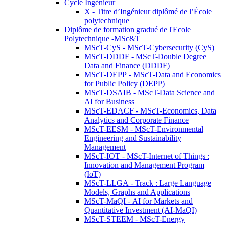
Cycle Ingénieur
X - Titre d’Ingénieur diplômé de l’École
polytechnique
Diplôme de formation gradué de l'Ecole
Polytechnique -MSc&T
MScT-CyS - MScT-Cybersecurity (CyS)
MScT-DDDF - MScT-Double Degree
Data and Finance (DDDF)
MScT-DEPP - MScT-Data and Economics
for Public Policy (DEPP)
MScT-DSAIB - MScT-Data Science and
AI for Business
MScT-EDACF - MScT-Economics, Data
Analytics and Corporate Finance
MScT-EESM - MScT-Environmental
Engineering and Sustainability
Management
MScT-IOT - MScT-Internet of Things :
Innovation and Management Program
(IoT)
MScT-LLGA - Track : Large Language
Models, Graphs and Applications
MScT-MaQI - AI for Markets and
Quantitative Investment (AI-MaQI)
MScT-STEEM - MScT-Energy