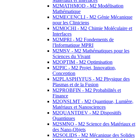
Matériaux et Interfaces
M2MATHMOD - M2 Modélisation
Mathématique
M2MECENCLI - M2 Génie Mécanique
pour les Cliniciens
M2MOCHI - M2 Chimie Moléculaire et
Interfaces
M2MPRI - M2 Fondements de
l'Informatique MPRI
M2MSV - M2 Mathématiques pour les
Sciences du Vivant
M2OPTIM - M2 Optimisation
M2PIC - M2 Projet, Innovation,
Conception
M2PLASPHYFUS - M2 Physique des
Plasmas et de la Fusion
M2PROBFIN - M2 Probabilités et
Finance
M2QNSLMT - M2 Quantique, Lumière,
Matériaux et Nanosciences
M2QUANTDEV - M2 Dispositifs
Quantiques
M2SMNO - M2 Science des Matériaux et
des Nano-Objets
M2SOLIDS - M2 Mécanique des Solides