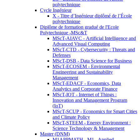
polytechnique
Cycle Ingénieur
X - Titre d’Ingénieur diplômé de l’École
polytechnique
Diplôme de formation gradué de l'Ecole
Polytechnique -MSc&T
MScT-AIAVC - Artificial Intelligence and
Advanced Visual Computing
MScT-CTD - Cybersecurity : Threats and
Defenses
MScT-DSB - Data Science for Business
MScT-ECOSEM - Environmental
Engineering and Sustainability
Management
MScT-EDACF - Economics, Data
Analytics and Corporate Finance
MScT-IOT - Internet of Things :
Innovation and Management Program
(IoT)
MScT-SCUP - Economics for Smart Cities
and Climate Policy
MScT-STEEM - Energy Environment :
Science Technology & Management
Master (DNM)
M1APPMATH - M1 - Applied