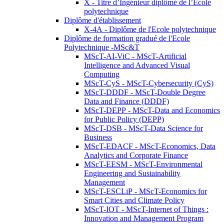
X - Titre d’Ingénieur diplômé de l’École
polytechnique
Diplôme d'établissement
X-4A - Diplôme de l'Ecole polytechnique
Diplôme de formation gradué de l'Ecole
Polytechnique -MSc&T
MScT-AI-ViC - MScT-Artificial
Intelligence and Advanced Visual
Computing
MScT-CyS - MScT-Cybersecurity (CyS)
MScT-DDDF - MScT-Double Degree
Data and Finance (DDDF)
MScT-DEPP - MScT-Data and Economics
for Public Policy (DEPP)
MScT-DSB - MScT-Data Science for
Business
MScT-EDACF - MScT-Economics, Data
Analytics and Corporate Finance
MScT-EESM - MScT-Environmental
Engineering and Sustainability
Management
MScT-ESCLiP - MScT-Economics for
Smart Cities and Climate Policy
MScT-IOT - MScT-Internet of Things :
Innovation and Management Program