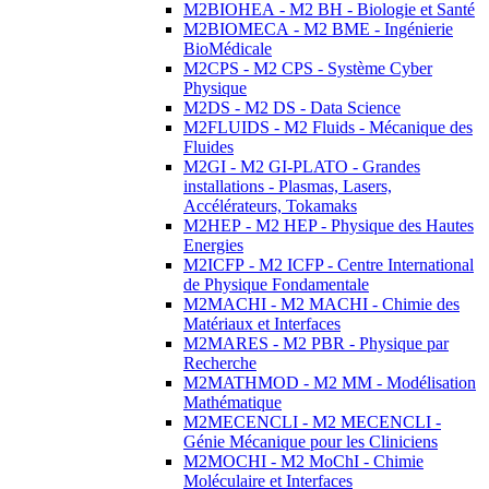
M2BIOHEA - M2 BH - Biologie et Santé
M2BIOMECA - M2 BME - Ingénierie
BioMédicale
M2CPS - M2 CPS - Système Cyber
Physique
M2DS - M2 DS - Data Science
M2FLUIDS - M2 Fluids - Mécanique des
Fluides
M2GI - M2 GI-PLATO - Grandes
installations - Plasmas, Lasers,
Accélérateurs, Tokamaks
M2HEP - M2 HEP - Physique des Hautes
Energies
M2ICFP - M2 ICFP - Centre International
de Physique Fondamentale
M2MACHI - M2 MACHI - Chimie des
Matériaux et Interfaces
M2MARES - M2 PBR - Physique par
Recherche
M2MATHMOD - M2 MM - Modélisation
Mathématique
M2MECENCLI - M2 MECENCLI -
Génie Mécanique pour les Cliniciens
M2MOCHI - M2 MoChI - Chimie
Moléculaire et Interfaces