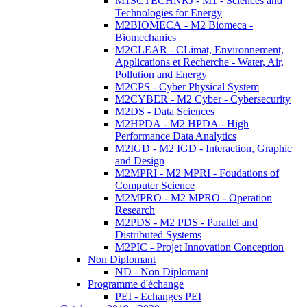
M1SCTECHNRJ - M1 - Sciences and
Technologies for Energy
M2BIOMECA - M2 Biomeca -
Biomechanics
M2CLEAR - CLimat, Environnement,
Applications et Recherche - Water, Air,
Pollution and Energy
M2CPS - Cyber Physical System
M2CYBER - M2 Cyber - Cybersecurity
M2DS - Data Sciences
M2HPDA - M2 HPDA - High
Performance Data Analytics
M2IGD - M2 IGD - Interaction, Graphic
and Design
M2MPRI - M2 MPRI - Foudations of
Computer Science
M2MPRO - M2 MPRO - Operation
Research
M2PDS - M2 PDS - Parallel and
Distributed Systems
M2PIC - Projet Innovation Conception
Non Diplomant
ND - Non Diplomant
Programme d'échange
PEI - Echanges PEI