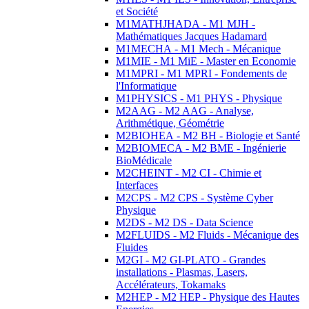
et Société
M1MATHJHADA - M1 MJH -
Mathématiques Jacques Hadamard
M1MECHA - M1 Mech - Mécanique
M1MIE - M1 MiE - Master en Economie
M1MPRI - M1 MPRI - Fondements de
l'Informatique
M1PHYSICS - M1 PHYS - Physique
M2AAG - M2 AAG - Analyse,
Arithmétique, Géométrie
M2BIOHEA - M2 BH - Biologie et Santé
M2BIOMECA - M2 BME - Ingénierie
BioMédicale
M2CHEINT - M2 CI - Chimie et
Interfaces
M2CPS - M2 CPS - Système Cyber
Physique
M2DS - M2 DS - Data Science
M2FLUIDS - M2 Fluids - Mécanique des
Fluides
M2GI - M2 GI-PLATO - Grandes
installations - Plasmas, Lasers,
Accélérateurs, Tokamaks
M2HEP - M2 HEP - Physique des Hautes