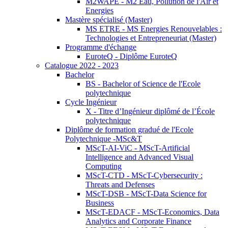
M2WAPE - M2 Eau, Pollution de l'Air et
Energies
Mastère spécialisé (Master)
MS ETRE - MS Energies Renouvelables :
Technologies et Entrepreneuriat (Master)
Programme d'échange
EuroteQ - Diplôme EuroteQ
Catalogue 2022 - 2023
Bachelor
BS - Bachelor of Science de l'Ecole
polytechnique
Cycle Ingénieur
X - Titre d’Ingénieur diplômé de l’École
polytechnique
Diplôme de formation gradué de l'Ecole
Polytechnique -MSc&T
MScT-AI-ViC - MScT-Artificial
Intelligence and Advanced Visual
Computing
MScT-CTD - MScT-Cybersecurity :
Threats and Defenses
MScT-DSB - MScT-Data Science for
Business
MScT-EDACF - MScT-Economics, Data
Analytics and Corporate Finance