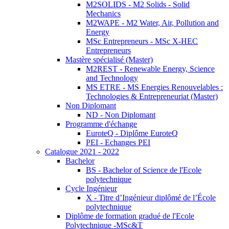
M2SOLIDS - M2 Solids - Solid
Mechanics
M2WAPE - M2 Water, Air, Pollution and
Energy
MSc Entrepreneurs - MSc X-HEC
Entrepreneurs
Mastère spécialisé (Master)
M2REST - Renewable Energy, Science
and Technology
MS ETRE - MS Energies Renouvelables :
Technologies & Entrepreneuriat (Master)
Non Diplomant
ND - Non Diplomant
Programme d'échange
EuroteQ - Diplôme EuroteQ
PEI - Echanges PEI
Catalogue 2021 - 2022
Bachelor
BS - Bachelor of Science de l'Ecole
polytechnique
Cycle Ingénieur
X - Titre d’Ingénieur diplômé de l’École
polytechnique
Diplôme de formation gradué de l'Ecole
Polytechnique -MSc&T