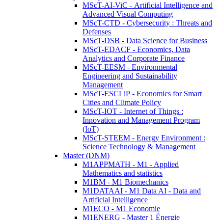
MScT-AI-ViC - Artificial Intelligence and
Advanced Visual Computing
MScT-CTD - Cybersecurity : Threats and
Defenses
MScT-DSB - Data Science for Business
MScT-EDACF - Economics, Data
Analytics and Corporate Finance
MScT-EESM - Environmental
Engineering and Sustainability
Management
MScT-ESCLiP - Economics for Smart
Cities and Climate Policy
MScT-IOT - Internet of Things :
Innovation and Management Program
(IoT)
MScT-STEEM - Energy Environment :
Science Technology & Management
Master (DNM)
M1APPMATH - M1 - Applied
Mathematics and statistics
M1BM - M1 Biomechanics
M1DATAAI - M1 Data AI - Data and
Artificial Intelligence
M1ECO - M1 Economie
M1ENERG - Master 1 Énergie