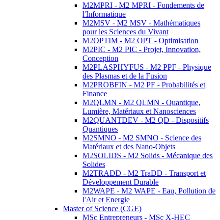
M2MPRI - M2 MPRI - Fondements de
l'Informatique
M2MSV - M2 MSV - Mathématiques
pour les Sciences du Vivant
M2OPTIM - M2 OPT - Optimisation
M2PIC - M2 PIC - Projet, Innovation,
Conception
M2PLASPHYFUS - M2 PPF - Physique
des Plasmas et de la Fusion
M2PROBFIN - M2 PF - Probabilités et
Finance
M2QLMN - M2 QLMN - Quantique,
Lumière, Matériaux et Nanosciences
M2QUANTDEV - M2 QD - Dispositifs
Quantiques
M2SMNO - M2 SMNO - Science des
Matériaux et des Nano-Objets
M2SOLIDS - M2 Solids - Mécanique des
Solides
M2TRADD - M2 TraDD - Transport et
Développement Durable
M2WAPE - M2 WAPE - Eau, Pollution de
l'Air et Energie
Master of Science (CGE)
MSc Entrepreneurs - MSc X-HEC