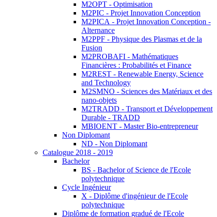
M2OPT - Optimisation
M2PIC - Projet Innovation Conception
M2PICA - Projet Innovation Conception -
Alternance
M2PPF - Physique des Plasmas et de la
Fusion
M2PROBAFI - Mathématiques
Financières : Probabilités et Finance
M2REST - Renewable Energy, Science
and Technology
M2SMNO - Sciences des Matériaux et des
nano-objets
M2TRADD - Transport et Développement
Durable - TRADD
MBIOENT - Master Bio-entrepreneur
Non Diplomant
ND - Non Diplomant
Catalogue 2018 - 2019
Bachelor
BS - Bachelor of Science de l'Ecole
polytechnique
Cycle Ingénieur
X - Diplôme d'ingénieur de l'Ecole
polytechnique
Diplôme de formation gradué de l'Ecole