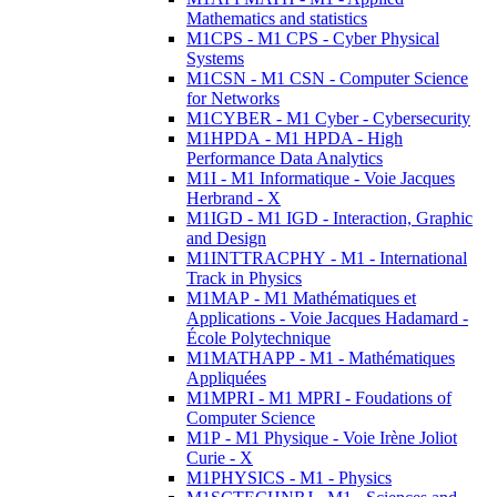
Mathematics and statistics
M1CPS - M1 CPS - Cyber Physical
Systems
M1CSN - M1 CSN - Computer Science
for Networks
M1CYBER - M1 Cyber - Cybersecurity
M1HPDA - M1 HPDA - High
Performance Data Analytics
M1I - M1 Informatique - Voie Jacques
Herbrand - X
M1IGD - M1 IGD - Interaction, Graphic
and Design
M1INTTRACPHY - M1 - International
Track in Physics
M1MAP - M1 Mathématiques et
Applications - Voie Jacques Hadamard -
École Polytechnique
M1MATHAPP - M1 - Mathématiques
Appliquées
M1MPRI - M1 MPRI - Foudations of
Computer Science
M1P - M1 Physique - Voie Irène Joliot
Curie - X
M1PHYSICS - M1 - Physics