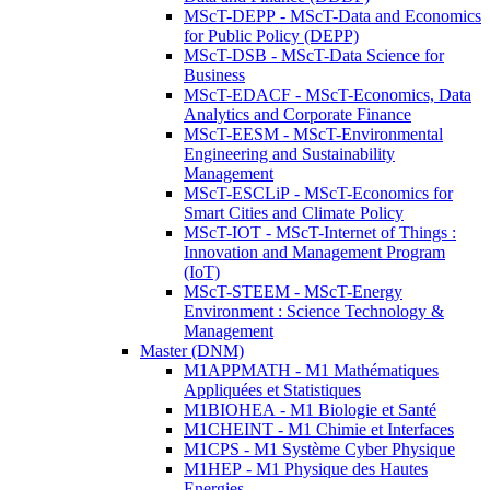
MScT-DEPP - MScT-Data and Economics
for Public Policy (DEPP)
MScT-DSB - MScT-Data Science for
Business
MScT-EDACF - MScT-Economics, Data
Analytics and Corporate Finance
MScT-EESM - MScT-Environmental
Engineering and Sustainability
Management
MScT-ESCLiP - MScT-Economics for
Smart Cities and Climate Policy
MScT-IOT - MScT-Internet of Things :
Innovation and Management Program
(IoT)
MScT-STEEM - MScT-Energy
Environment : Science Technology &
Management
Master (DNM)
M1APPMATH - M1 Mathématiques
Appliquées et Statistiques
M1BIOHEA - M1 Biologie et Santé
M1CHEINT - M1 Chimie et Interfaces
M1CPS - M1 Système Cyber Physique
M1HEP - M1 Physique des Hautes
Energies