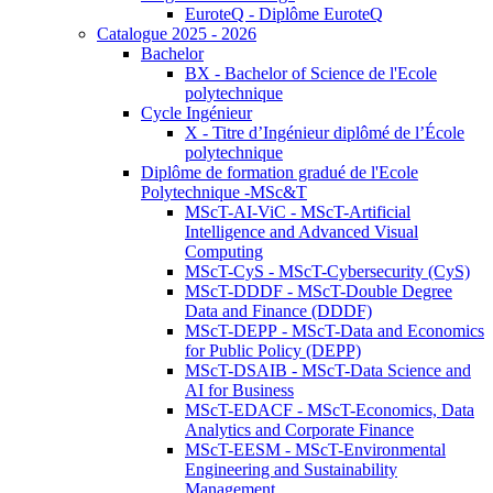
EuroteQ - Diplôme EuroteQ
Catalogue 2025 - 2026
Bachelor
BX - Bachelor of Science de l'Ecole
polytechnique
Cycle Ingénieur
X - Titre d’Ingénieur diplômé de l’École
polytechnique
Diplôme de formation gradué de l'Ecole
Polytechnique -MSc&T
MScT-AI-ViC - MScT-Artificial
Intelligence and Advanced Visual
Computing
MScT-CyS - MScT-Cybersecurity (CyS)
MScT-DDDF - MScT-Double Degree
Data and Finance (DDDF)
MScT-DEPP - MScT-Data and Economics
for Public Policy (DEPP)
MScT-DSAIB - MScT-Data Science and
AI for Business
MScT-EDACF - MScT-Economics, Data
Analytics and Corporate Finance
MScT-EESM - MScT-Environmental
Engineering and Sustainability
Management