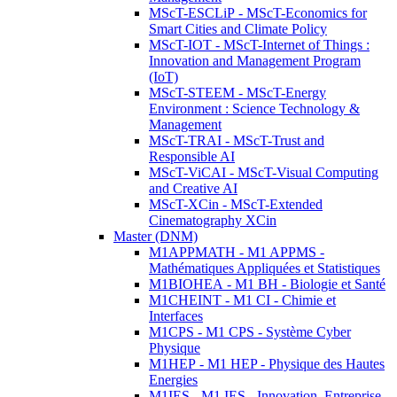
MScT-ESCLiP - MScT-Economics for
Smart Cities and Climate Policy
MScT-IOT - MScT-Internet of Things :
Innovation and Management Program
(IoT)
MScT-STEEM - MScT-Energy
Environment : Science Technology &
Management
MScT-TRAI - MScT-Trust and
Responsible AI
MScT-ViCAI - MScT-Visual Computing
and Creative AI
MScT-XCin - MScT-Extended
Cinematography XCin
Master (DNM)
M1APPMATH - M1 APPMS -
Mathématiques Appliquées et Statistiques
M1BIOHEA - M1 BH - Biologie et Santé
M1CHEINT - M1 CI - Chimie et
Interfaces
M1CPS - M1 CPS - Système Cyber
Physique
M1HEP - M1 HEP - Physique des Hautes
Energies
M1IES - M1 IES - Innovation, Entreprise