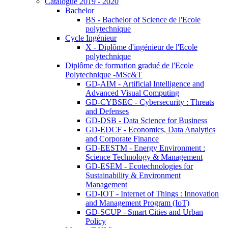
Catalogue 2019 - 2020
Bachelor
BS - Bachelor of Science de l'Ecole
polytechnique
Cycle Ingénieur
X - Diplôme d'ingénieur de l'Ecole
polytechnique
Diplôme de formation gradué de l'Ecole
Polytechnique -MSc&T
GD-AIM - Artificial Intelligence and
Advanced Visual Computing
GD-CYBSEC - Cybersecurity : Threats
and Defenses
GD-DSB - Data Science for Business
GD-EDCF - Economics, Data Analytics
and Corporate Finance
GD-EESTM - Energy Environment :
Science Technology & Management
GD-ESEM - Ecotechnologies for
Sustainability & Environment
Management
GD-IOT - Internet of Things : Innovation
and Management Program (IoT)
GD-SCUP - Smart Cities and Urban
Policy