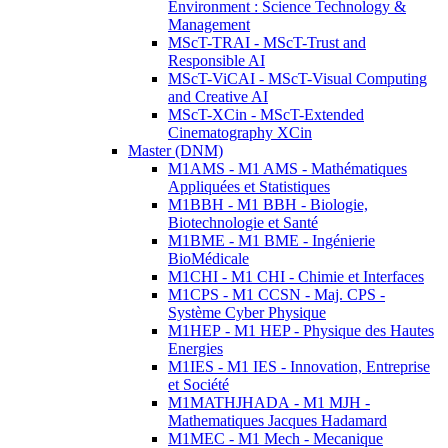
Environment : Science Technology &
Management
MScT-TRAI - MScT-Trust and
Responsible AI
MScT-ViCAI - MScT-Visual Computing
and Creative AI
MScT-XCin - MScT-Extended
Cinematography XCin
Master (DNM)
M1AMS - M1 AMS - Mathématiques
Appliquées et Statistiques
M1BBH - M1 BBH - Biologie,
Biotechnologie et Santé
M1BME - M1 BME - Ingénierie
BioMédicale
M1CHI - M1 CHI - Chimie et Interfaces
M1CPS - M1 CCSN - Maj. CPS -
Système Cyber Physique
M1HEP - M1 HEP - Physique des Hautes
Energies
M1IES - M1 IES - Innovation, Entreprise
et Société
M1MATHJHADA - M1 MJH -
Mathematiques Jacques Hadamard
M1MEC - M1 Mech - Mecanique