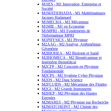
M1IES - M1 Innovation, Entreprise et
Société
M1MATHJHADA - M1 Mathématiques
Jacques Hadamard
M1MECHA - M1 Mécanique
M1MIE - M1 en Economie
M1MPRI - M1 Fondements de
l'Informatique MPRI
M1PHYSICS - M1 Physique
M2AAG - M2 Analyse, Arithmétique,
Géométrie
M2BIOHEA - M2 Biologie et Santé
M2BIOMECA - M2 Biomécanique et
Ingéniérie Biomédical
M2CFP - M2 Concepts en Physique
Fondamentale
M2CPS - M2 Système Cyber Physique
M2DS - M2 Data Science
M2FLUIDS - M2 Mécanique des Fluides
M2GI - M2 Grands Instruments
M2HEP - M2 Physique des Hautes
Energies
M2MARES - M2 Physique par Recherche
M2MATCHEINT - M2 Chimie des