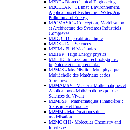
M2BE - Biomechanical Engineering
M2CLEAR - CLimat, Environnement,
Applications et Recherche - Water, Air,
Pollution and Energy
M2CMASIC - Conception, Modélisation
et Architecture des Systèmes Industriels
Complexes
M2DQ - Dispositif quantique
M2DS - Data Sciences
M2FM - Fluid Mechanics
M2HEP - High Energy physics
M2ITIE - Innovation Technologique :
ingénierie et entrepreneuriat
M2M4S - Modélisation Multiphysique
Multiéchelle des Matériaux et des
Structures
M2MAMSV - Master 2 Mathématiques et
Applications - Mathématiques pour les
Sciences du Vivant
M2MFSF - Mathématiques Financières :
Statistique et Finance
M2MM - Mathématiques de la
modélisation
M2MOCHI - Molecular Chemistry and
Interfaces