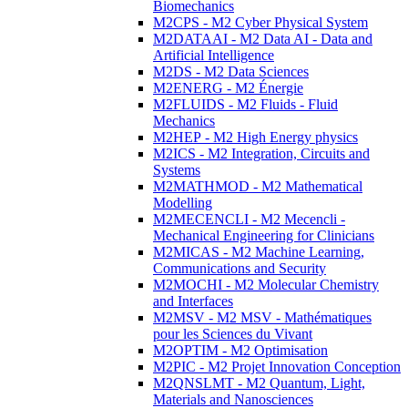
Biomechanics
M2CPS - M2 Cyber Physical System
M2DATAAI - M2 Data AI - Data and
Artificial Intelligence
M2DS - M2 Data Sciences
M2ENERG - M2 Énergie
M2FLUIDS - M2 Fluids - Fluid
Mechanics
M2HEP - M2 High Energy physics
M2ICS - M2 Integration, Circuits and
Systems
M2MATHMOD - M2 Mathematical
Modelling
M2MECENCLI - M2 Mecencli -
Mechanical Engineering for Clinicians
M2MICAS - M2 Machine Learning,
Communications and Security
M2MOCHI - M2 Molecular Chemistry
and Interfaces
M2MSV - M2 MSV - Mathématiques
pour les Sciences du Vivant
M2OPTIM - M2 Optimisation
M2PIC - M2 Projet Innovation Conception
M2QNSLMT - M2 Quantum, Light,
Materials and Nanosciences