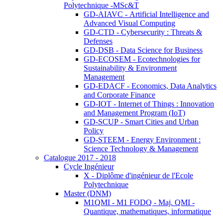
Polytechnique -MSc&T
GD-AIAVC - Artificial Intelligence and
Advanced Visual Computing
GD-CTD - Cybersecurity : Threats &
Defenses
GD-DSB - Data Science for Business
GD-ECOSEM - Ecotechnologies for
Sustainability & Environment
Management
GD-EDACF - Economics, Data Analytics
and Corporate Finance
GD-IOT - Internet of Things : Innovation
and Management Program (IoT)
GD-SCUP - Smart Cities and Urban
Policy
GD-STEEM - Energy Environment :
Science Technology & Management
Catalogue 2017 - 2018
Cycle Ingénieur
X - Diplôme d'ingénieur de l'Ecole
Polytechnique
Master (DNM)
M1QMI - M1 FODQ - Maj. QMI -
Quantique, mathematiques, informatique