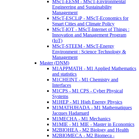
MScT-EESM - MScT-Environmental
Engineering and Sustainability
Management
MScT-ESCLiP - MScT-Economics for
Smart Cities and Climate Policy
MScT-IOT - MScT-Internet of Things :
Innovation and Management Program
(IoT)
MScT-STEEM - MScT-Energy
Environment : Science Technology &
Management
Master (DNM)
M1APPMATH - M1 Applied Mathematics
and statistics
M1CHEINT - M1 Chemistry and
Interfaces
M1CPS - M1 CPS - Cyber Physical
Systems
M1HEP - M1 High Energy Physics
M1MATHJHADA - M1 Mathematiques
Jacques Hadamard
M1MECHA - M1 Mechanics
M1MIE - M1 MIE - Master in Economics
M2BIOHEA - M2 Biology and Health
M2BIOMECA - M2 Biomeca -