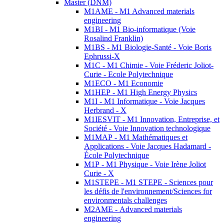
Master (DNM)
M1AME - M1 Advanced materials
engineering
M1BI - M1 Bio-informatique (Voie
Rosalind Franklin)
M1BS - M1 Biologie-Santé - Voie Boris
Ephrussi-X
M1C - M1 Chimie - Voie Fréderic Joliot-
Curie - Ecole Polytechnique
M1ECO - M1 Economie
M1HEP - M1 High Energy Physics
M1I - M1 Informatique - Voie Jacques
Herbrand - X
M1IESVIT - M1 Innovation, Entreprise, et
Société - Voie Innovation technologique
M1MAP - M1 Mathématiques et
Applications - Voie Jacques Hadamard -
École Polytechnique
M1P - M1 Physique - Voie Irène Joliot
Curie - X
M1STEPE - M1 STEPE - Sciences pour
les défis de l'environnement/Sciences for
environmentals challenges
M2AME - Advanced materials
engineering