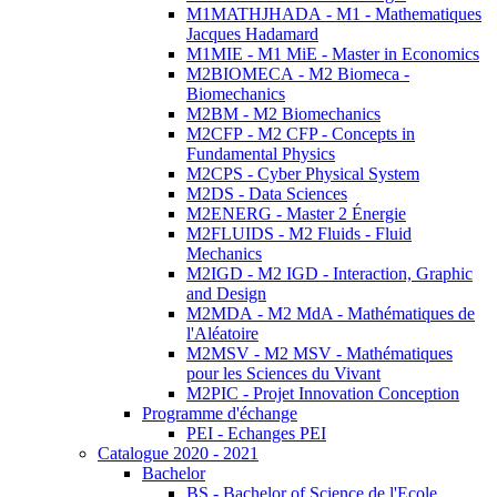
M1MATHJHADA - M1 - Mathematiques
Jacques Hadamard
M1MIE - M1 MiE - Master in Economics
M2BIOMECA - M2 Biomeca -
Biomechanics
M2BM - M2 Biomechanics
M2CFP - M2 CFP - Concepts in
Fundamental Physics
M2CPS - Cyber Physical System
M2DS - Data Sciences
M2ENERG - Master 2 Énergie
M2FLUIDS - M2 Fluids - Fluid
Mechanics
M2IGD - M2 IGD - Interaction, Graphic
and Design
M2MDA - M2 MdA - Mathématiques de
l'Aléatoire
M2MSV - M2 MSV - Mathématiques
pour les Sciences du Vivant
M2PIC - Projet Innovation Conception
Programme d'échange
PEI - Echanges PEI
Catalogue 2020 - 2021
Bachelor
BS - Bachelor of Science de l'Ecole