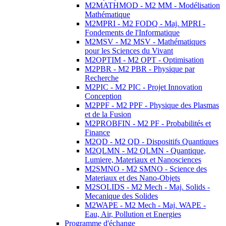
M2MATHMOD - M2 MM - Modélisation
Mathématique
M2MPRI - M2 FODQ - Maj. MPRI -
Fondements de l'Informatique
M2MSV - M2 MSV - Mathématiques
pour les Sciences du Vivant
M2OPTIM - M2 OPT - Optimisation
M2PBR - M2 PBR - Physique par
Recherche
M2PIC - M2 PIC - Projet Innovation
Conception
M2PPF - M2 PPF - Physique des Plasmas
et de la Fusion
M2PROBFIN - M2 PF - Probabilités et
Finance
M2QD - M2 QD - Dispositifs Quantiques
M2QLMN - M2 QLMN - Quantique,
Lumiere, Materiaux et Nanosciences
M2SMNO - M2 SMNO - Science des
Materiaux et des Nano-Objets
M2SOLIDS - M2 Mech - Maj. Solids -
Mecanique des Solides
M2WAPE - M2 Mech - Maj. WAPE -
Eau, Air, Pollution et Energies
Programme d'échange