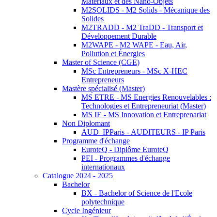
Matériaux et des Nano-Objets
M2SOLIDS - M2 Solids - Mécanique des
Solides
M2TRADD - M2 TraDD - Transport et
Développement Durable
M2WAPE - M2 WAPE - Eau, Air,
Pollution et Énergies
Master of Science (CGE)
MSc Entrepreneurs - MSc X-HEC
Entrepreneurs
Mastère spécialisé (Master)
MS ETRE - MS Energies Renouvelables :
Technologies et Entrepreneuriat (Master)
MS IE - MS Innovation et Entreprenariat
Non Diplomant
AUD_IPParis - AUDITEURS - IP Paris
Programme d'échange
EuroteQ - Diplôme EuroteQ
PEI - Programmes d'échange
internationaux
Catalogue 2024 - 2025
Bachelor
BX - Bachelor of Science de l'Ecole
polytechnique
Cycle Ingénieur