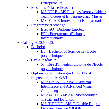
Entrepreneurs
Mastère spécialisé (Master)
MS ETRE - MS Energies Renouvelables :
Technologies et Entrepreneuriat (Master)
MS IE - MS Innovation et Entreprenariat
Programme d'échange
EuroteQ - Diplôme EuroteQ
PEI - Programmes d'échange
internationaux
Catalogue 2023 - 2024
Bachelor
BS - Bachelor of Science de l'Ecole
polytechnique
Cycle Ingénieur
X - Titre d’Ingénieur diplômé de l’École
polytechnique
Diplôme de formation gradué de l'Ecole
Polytechnique -MSc&T
MScT-AI-ViC - MScT-Artificial
Intelligence and Advanced Visual
Computing
MScT-CTD - MScT-Cybersecurity :
Threats and Defenses
MScT-DDDF - MScT-Double Degree
Data and Finance (DDDF)