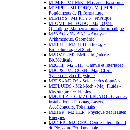
M1MIE - M1 MiE - Master en Economie
M1MPRI - M1 FODQ - Maj. MPRI -
Fondements de l'Informatique
M1PHYS - M1 PHYS - Physique
M1QMI - M1 FODQ - Maj. QMI -
Quantique, Mathematiques, Informatique
M2AAG - M2 AAG - Analyse,
Arithmétique, Géométrie
M2BBH - M2 BBH - Biologie,
Biotechnologie et Santé
M2BME - M2 BME - Ingénierie
BioMédicale
M2CHI - M2 CHI - Chimie et Interfaces
M2CPS - M2 CCSN - Maj. CPS -
Système Cyber Physique
M2DS - M2 DS - Science des données
M2FLUIDS - M2 Mech - Maj. Fluids -
Mecanique des Fluides
M2GIPLATO - M2 GI-PLATO - Grandes
installations - Plasmas, Lasers,
Accélérateurs, Tokamaks
M2HEP - M2 HEP - Physique des Hautes
Energies
M2ICFP - M2 ICFP - Centre International
de Physique Fondamentale