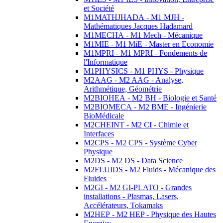
et Société
M1MATHJHADA - M1 MJH -
Mathématiques Jacques Hadamard
M1MECHA - M1 Mech - Mécanique
M1MIE - M1 MiE - Master en Economie
M1MPRI - M1 MPRI - Fondements de
l'Informatique
M1PHYSICS - M1 PHYS - Physique
M2AAG - M2 AAG - Analyse,
Arithmétique, Géométrie
M2BIOHEA - M2 BH - Biologie et Santé
M2BIOMECA - M2 BME - Ingénierie
BioMédicale
M2CHEINT - M2 CI - Chimie et
Interfaces
M2CPS - M2 CPS - Système Cyber
Physique
M2DS - M2 DS - Data Science
M2FLUIDS - M2 Fluids - Mécanique des
Fluides
M2GI - M2 GI-PLATO - Grandes
installations - Plasmas, Lasers,
Accélérateurs, Tokamaks
M2HEP - M2 HEP - Physique des Hautes