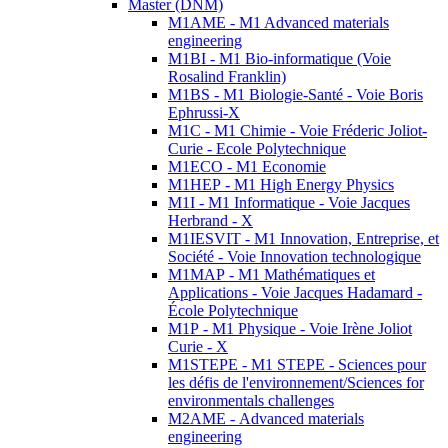
Master (DNM)
M1AME - M1 Advanced materials
engineering
M1BI - M1 Bio-informatique (Voie
Rosalind Franklin)
M1BS - M1 Biologie-Santé - Voie Boris
Ephrussi-X
M1C - M1 Chimie - Voie Fréderic Joliot-
Curie - Ecole Polytechnique
M1ECO - M1 Economie
M1HEP - M1 High Energy Physics
M1I - M1 Informatique - Voie Jacques
Herbrand - X
M1IESVIT - M1 Innovation, Entreprise, et
Société - Voie Innovation technologique
M1MAP - M1 Mathématiques et
Applications - Voie Jacques Hadamard -
École Polytechnique
M1P - M1 Physique - Voie Irène Joliot
Curie - X
M1STEPE - M1 STEPE - Sciences pour
les défis de l'environnement/Sciences for
environmentals challenges
M2AME - Advanced materials
engineering