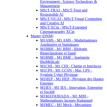
Environment : Science Technology &
Management
MScT-TRAI - MScT-Trust and
Responsible AI
MScT-ViCAI - MScT-Visual Computing
and Creative AI
MScT-XCin - MScT-Extended
Cinematography XCin
Master (DNM)
M1AMS - M1 AMS - Mathématiques
Appliquées et Statistiques
M1BBH - M1 BBH - Biologie,
Biotechnologie et Santé
M1BME - M1 BME - Ingénierie
BioMédicale
M1CHI - M1 CHI - Chimie et Interfaces
M1CPS - M1 CCSN - Maj. CPS -
Système Cyber Physique
M1HEP - M1 HEP - Physique des Hautes
Energies
M1IES - M1 IES - Innovation, Entreprise
et Société
M1MATHJHADA - M1 MJH -
Mathematiques Jacques Hadamard
M1MEC - M1 Mech - Mecanique