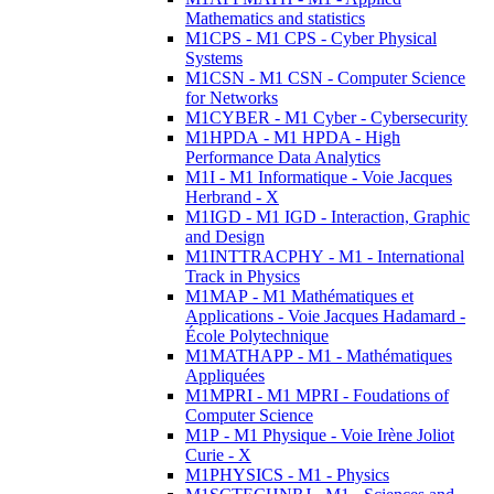
Mathematics and statistics
M1CPS - M1 CPS - Cyber Physical
Systems
M1CSN - M1 CSN - Computer Science
for Networks
M1CYBER - M1 Cyber - Cybersecurity
M1HPDA - M1 HPDA - High
Performance Data Analytics
M1I - M1 Informatique - Voie Jacques
Herbrand - X
M1IGD - M1 IGD - Interaction, Graphic
and Design
M1INTTRACPHY - M1 - International
Track in Physics
M1MAP - M1 Mathématiques et
Applications - Voie Jacques Hadamard -
École Polytechnique
M1MATHAPP - M1 - Mathématiques
Appliquées
M1MPRI - M1 MPRI - Foudations of
Computer Science
M1P - M1 Physique - Voie Irène Joliot
Curie - X
M1PHYSICS - M1 - Physics