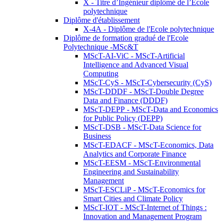
X - Titre d’Ingénieur diplômé de l’École
polytechnique
Diplôme d'établissement
X-4A - Diplôme de l'Ecole polytechnique
Diplôme de formation gradué de l'Ecole
Polytechnique -MSc&T
MScT-AI-ViC - MScT-Artificial
Intelligence and Advanced Visual
Computing
MScT-CyS - MScT-Cybersecurity (CyS)
MScT-DDDF - MScT-Double Degree
Data and Finance (DDDF)
MScT-DEPP - MScT-Data and Economics
for Public Policy (DEPP)
MScT-DSB - MScT-Data Science for
Business
MScT-EDACF - MScT-Economics, Data
Analytics and Corporate Finance
MScT-EESM - MScT-Environmental
Engineering and Sustainability
Management
MScT-ESCLiP - MScT-Economics for
Smart Cities and Climate Policy
MScT-IOT - MScT-Internet of Things :
Innovation and Management Program