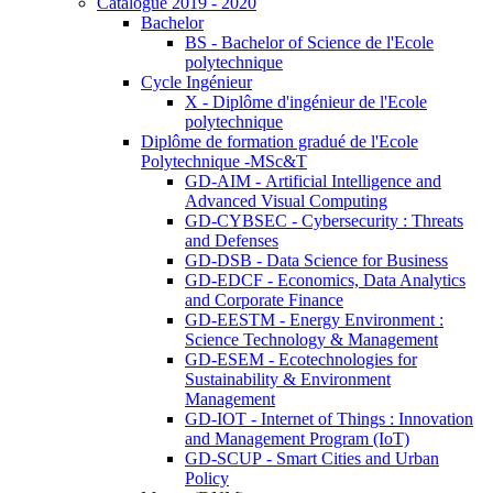
Catalogue 2019 - 2020
Bachelor
BS - Bachelor of Science de l'Ecole
polytechnique
Cycle Ingénieur
X - Diplôme d'ingénieur de l'Ecole
polytechnique
Diplôme de formation gradué de l'Ecole
Polytechnique -MSc&T
GD-AIM - Artificial Intelligence and
Advanced Visual Computing
GD-CYBSEC - Cybersecurity : Threats
and Defenses
GD-DSB - Data Science for Business
GD-EDCF - Economics, Data Analytics
and Corporate Finance
GD-EESTM - Energy Environment :
Science Technology & Management
GD-ESEM - Ecotechnologies for
Sustainability & Environment
Management
GD-IOT - Internet of Things : Innovation
and Management Program (IoT)
GD-SCUP - Smart Cities and Urban
Policy