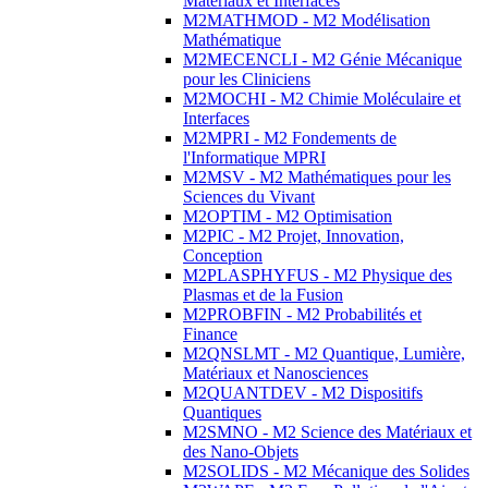
Matériaux et Interfaces
M2MATHMOD - M2 Modélisation
Mathématique
M2MECENCLI - M2 Génie Mécanique
pour les Cliniciens
M2MOCHI - M2 Chimie Moléculaire et
Interfaces
M2MPRI - M2 Fondements de
l'Informatique MPRI
M2MSV - M2 Mathématiques pour les
Sciences du Vivant
M2OPTIM - M2 Optimisation
M2PIC - M2 Projet, Innovation,
Conception
M2PLASPHYFUS - M2 Physique des
Plasmas et de la Fusion
M2PROBFIN - M2 Probabilités et
Finance
M2QNSLMT - M2 Quantique, Lumière,
Matériaux et Nanosciences
M2QUANTDEV - M2 Dispositifs
Quantiques
M2SMNO - M2 Science des Matériaux et
des Nano-Objets
M2SOLIDS - M2 Mécanique des Solides