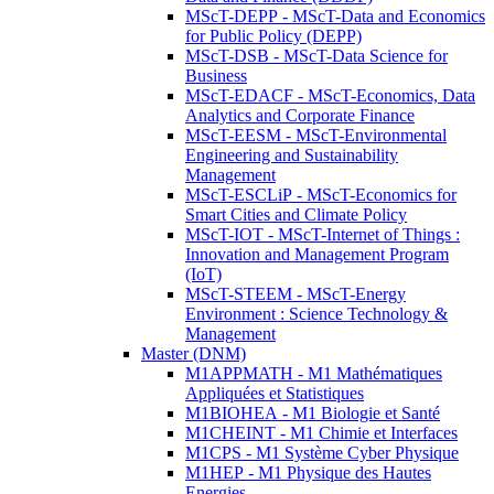
MScT-DEPP - MScT-Data and Economics
for Public Policy (DEPP)
MScT-DSB - MScT-Data Science for
Business
MScT-EDACF - MScT-Economics, Data
Analytics and Corporate Finance
MScT-EESM - MScT-Environmental
Engineering and Sustainability
Management
MScT-ESCLiP - MScT-Economics for
Smart Cities and Climate Policy
MScT-IOT - MScT-Internet of Things :
Innovation and Management Program
(IoT)
MScT-STEEM - MScT-Energy
Environment : Science Technology &
Management
Master (DNM)
M1APPMATH - M1 Mathématiques
Appliquées et Statistiques
M1BIOHEA - M1 Biologie et Santé
M1CHEINT - M1 Chimie et Interfaces
M1CPS - M1 Système Cyber Physique
M1HEP - M1 Physique des Hautes
Energies