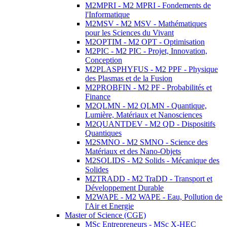
M2MPRI - M2 MPRI - Fondements de
l'Informatique
M2MSV - M2 MSV - Mathématiques
pour les Sciences du Vivant
M2OPTIM - M2 OPT - Optimisation
M2PIC - M2 PIC - Projet, Innovation,
Conception
M2PLASPHYFUS - M2 PPF - Physique
des Plasmas et de la Fusion
M2PROBFIN - M2 PF - Probabilités et
Finance
M2QLMN - M2 QLMN - Quantique,
Lumière, Matériaux et Nanosciences
M2QUANTDEV - M2 QD - Dispositifs
Quantiques
M2SMNO - M2 SMNO - Science des
Matériaux et des Nano-Objets
M2SOLIDS - M2 Solids - Mécanique des
Solides
M2TRADD - M2 TraDD - Transport et
Développement Durable
M2WAPE - M2 WAPE - Eau, Pollution de
l'Air et Energie
Master of Science (CGE)
MSc Entrepreneurs - MSc X-HEC