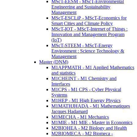
MScT-EESM - MScT-Environmental
Engineering and Sustainability
Management
MScT-ESCLiP - MScT-Economics for
Smart Cities and Climate Policy
MScT-IOT - MScT-Internet of Things :
Innovation and Management Program
(IoT)
MScT-STEEM - MScT-Energy
Environment : Science Technology &
Management
Master (DNM)
M1APPMATH - M1 Applied Mathematics
and statistics
M1CHEINT - M1 Chemistry and
Interfaces
M1CPS - M1 CPS - Cyber Physical
Systems
M1HEP - M1 High Energy Physics
M1MATHJHADA - M1 Mathematiques
Jacques Hadamard
M1MECHA - M1 Mechanics
M1MIE - M1 MIE - Master in Economics
M2BIOHEA - M2 Biology and Health
M2BIOMECA - M2 Biomeca -