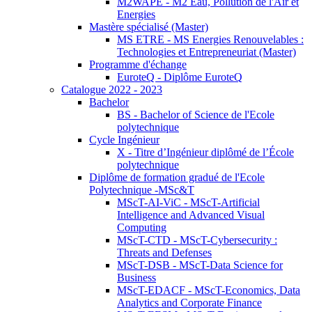
M2WAPE - M2 Eau, Pollution de l'Air et
Energies
Mastère spécialisé (Master)
MS ETRE - MS Energies Renouvelables :
Technologies et Entrepreneuriat (Master)
Programme d'échange
EuroteQ - Diplôme EuroteQ
Catalogue 2022 - 2023
Bachelor
BS - Bachelor of Science de l'Ecole
polytechnique
Cycle Ingénieur
X - Titre d’Ingénieur diplômé de l’École
polytechnique
Diplôme de formation gradué de l'Ecole
Polytechnique -MSc&T
MScT-AI-ViC - MScT-Artificial
Intelligence and Advanced Visual
Computing
MScT-CTD - MScT-Cybersecurity :
Threats and Defenses
MScT-DSB - MScT-Data Science for
Business
MScT-EDACF - MScT-Economics, Data
Analytics and Corporate Finance