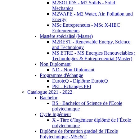
M2SOLIDS - M2 Solids - Solid
Mechanics
M2WAPE - M2 Water, Air, Pollution and
Energy
MSc Entrepreneurs - MSc X-HEC
Entrepreneurs
Mastère spécialisé (Master)
M2REST - Renewable Energy, Science
and Technology
MS ETRE - MS Energies Renouvelables :
Technologies & Entrepreneuriat (Master)
Non Diplomant
ND - Non Diplomant
Programme d'échange
EuroteQ - Diplôme EuroteQ
PEI - Echanges PEI
Catalogue 2021 - 2022
Bachelor
BS - Bachelor of Science de l'Ecole
polytechnique
Cycle Ingénieur
X - Titre d’Ingénieur diplômé de l’École
polytechnique
Diplôme de formation gradué de l'Ecole
Polytechnique -MSc&T