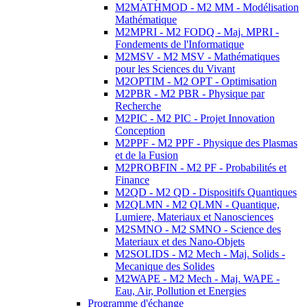
M2MATHMOD - M2 MM - Modélisation
Mathématique
M2MPRI - M2 FODQ - Maj. MPRI -
Fondements de l'Informatique
M2MSV - M2 MSV - Mathématiques
pour les Sciences du Vivant
M2OPTIM - M2 OPT - Optimisation
M2PBR - M2 PBR - Physique par
Recherche
M2PIC - M2 PIC - Projet Innovation
Conception
M2PPF - M2 PPF - Physique des Plasmas
et de la Fusion
M2PROBFIN - M2 PF - Probabilités et
Finance
M2QD - M2 QD - Dispositifs Quantiques
M2QLMN - M2 QLMN - Quantique,
Lumiere, Materiaux et Nanosciences
M2SMNO - M2 SMNO - Science des
Materiaux et des Nano-Objets
M2SOLIDS - M2 Mech - Maj. Solids -
Mecanique des Solides
M2WAPE - M2 Mech - Maj. WAPE -
Eau, Air, Pollution et Energies
Programme d'échange