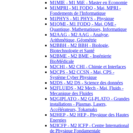
M1MIE - M1 MiE - Master en Economie
M1MPRI - M1 FODQ - Maj. MPRI -
Fondements de l'Informatique
M1PHYS - M1 PHYS - Physique
M1QMI - M1 FODQ - Maj. QMI -
Quantique, Mathematiques, Informatique
M2AAG - M2 AAG - Analyse,
Arithmétique, Géométrie
M2BBH - M2 BBH - Biologie,
Biotechnologie et Santé
M2BME - M2 BME - Ingénierie
BioMédicale
M2CHI - M2 CHI - Chimie et Interfaces
M2CPS - M2 CCSN - Maj. CPS -
Système Cyber Physique
M2DS - M2 DS - Science des données
M2FLUIDS - M2 Mech - Maj. Fluids -
Mecanique des Fluides
M2GIPLATO - M2 GI-PLATO - Grandes
installations - Plasmas, Lasers,
Accélérateurs, Tokamaks
M2HEP - M2 HEP - Physique des Hautes
Energies
M2ICFP - M2 ICFP - Centre International
de Physique Fondamentale