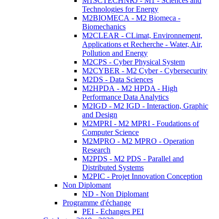
M1SCTECHNRJ - M1 - Sciences and
Technologies for Energy
M2BIOMECA - M2 Biomeca -
Biomechanics
M2CLEAR - CLimat, Environnement,
Applications et Recherche - Water, Air,
Pollution and Energy
M2CPS - Cyber Physical System
M2CYBER - M2 Cyber - Cybersecurity
M2DS - Data Sciences
M2HPDA - M2 HPDA - High
Performance Data Analytics
M2IGD - M2 IGD - Interaction, Graphic
and Design
M2MPRI - M2 MPRI - Foudations of
Computer Science
M2MPRO - M2 MPRO - Operation
Research
M2PDS - M2 PDS - Parallel and
Distributed Systems
M2PIC - Projet Innovation Conception
Non Diplomant
ND - Non Diplomant
Programme d'échange
PEI - Echanges PEI