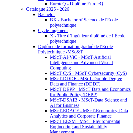
EuroteQ - Diplôme EuroteQ
Catalogue 2025 - 2026
Bachelor
BX - Bachelor of Science de l'Ecole
polytechnique
Cycle Ingénieur
X - Titre d’Ingénieur diplômé de l’École
polytechnique
Diplôme de formation gradué de l'Ecole
Polytechnique -MSc&T
MScT-AI-ViC - MScT-Artificial
Intelligence and Advanced Visual
Computing
MScT-CyS - MScT-Cybersecurity (CyS)
MScT-DDDF - MScT-Double Degree
Data and Finance (DDDF)
MScT-DEPP - MScT-Data and Economics
for Public Policy (DEPP)
MScT-DSAIB - MScT-Data Science and
AI for Business
MScT-EDACF - MScT-Economics, Data
Analytics and Corporate Finance
MScT-EESM - MScT-Environmental
Engineering and Sustainability
Management