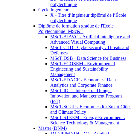
polytechnique
Cycle Ingénieur
X - Titre d’Ingénieur diplômé de l’École
polytechnique
Diplôme de formation gradué de l'Ecole
Polytechnique -MSc&T
MScT-AIAVC - Artificial Intelligence and
Advanced Visual Computing
MScT-CTD - Cybersecurity : Threats and
Defenses
MScT-DSB - Data Science for Business
MScT-ECOSEM - Environmental
Engineering and Sustainability
Management
MScT-EDACF - Economics, Data
Analytics and Corporate Finance
MScT-IOT - Internet of Things :
Innovation and Management Program
(IoT)
MScT-SCUP - Economics for Smart Cities
and Climate Policy
MScT-STEEM - Energy Environment :
Science Technology & Management
Master (DNM)
M1APPMATH - M1 - Applied