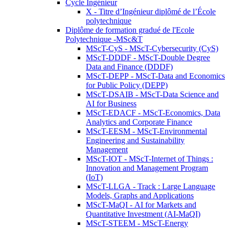
Cycle Ingénieur
X - Titre d’Ingénieur diplômé de l’École
polytechnique
Diplôme de formation gradué de l'Ecole
Polytechnique -MSc&T
MScT-CyS - MScT-Cybersecurity (CyS)
MScT-DDDF - MScT-Double Degree
Data and Finance (DDDF)
MScT-DEPP - MScT-Data and Economics
for Public Policy (DEPP)
MScT-DSAIB - MScT-Data Science and
AI for Business
MScT-EDACF - MScT-Economics, Data
Analytics and Corporate Finance
MScT-EESM - MScT-Environmental
Engineering and Sustainability
Management
MScT-IOT - MScT-Internet of Things :
Innovation and Management Program
(IoT)
MScT-LLGA - Track : Large Language
Models, Graphs and Applications
MScT-MaQI - AI for Markets and
Quantitative Investment (AI-MaQI)
MScT-STEEM - MScT-Energy