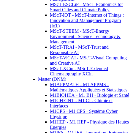
MScT-ESCLiP - MScT-Economics for
Smart Cities and Climate Policy
MScT-IOT - MScT-Internet of Things :
Innovation and Management Program
(IoT)
MScT-STEEM - MScT-Energy
Environment : Science Technology &
Management
MScT-TRAI - MScT-Trust and
Responsible AI
MScT-ViCAI - MScT-Visual Computing
and Creative AI
MScT-XCin - MScT-Extended
Cinematography XCin
Master (DNM)
M1APPMATH - M1 APPMS -
Mathématiques Appliquées et Statistiques
M1BIOHEA - M1 BH - Biologie et Santé
M1CHEINT - M1 CI - Chimie et
Interfaces
M1CPS - M1 CPS - Système Cyber
Physique
M1HEP - M1 HEP - Physique des Hautes
Energies
M1IES - M1 IES - Innovation, Entreprise