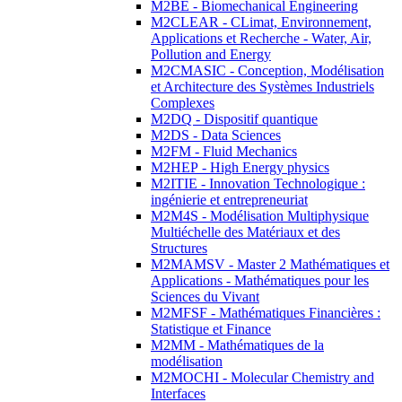
M2BE - Biomechanical Engineering
M2CLEAR - CLimat, Environnement,
Applications et Recherche - Water, Air,
Pollution and Energy
M2CMASIC - Conception, Modélisation
et Architecture des Systèmes Industriels
Complexes
M2DQ - Dispositif quantique
M2DS - Data Sciences
M2FM - Fluid Mechanics
M2HEP - High Energy physics
M2ITIE - Innovation Technologique :
ingénierie et entrepreneuriat
M2M4S - Modélisation Multiphysique
Multiéchelle des Matériaux et des
Structures
M2MAMSV - Master 2 Mathématiques et
Applications - Mathématiques pour les
Sciences du Vivant
M2MFSF - Mathématiques Financières :
Statistique et Finance
M2MM - Mathématiques de la
modélisation
M2MOCHI - Molecular Chemistry and
Interfaces