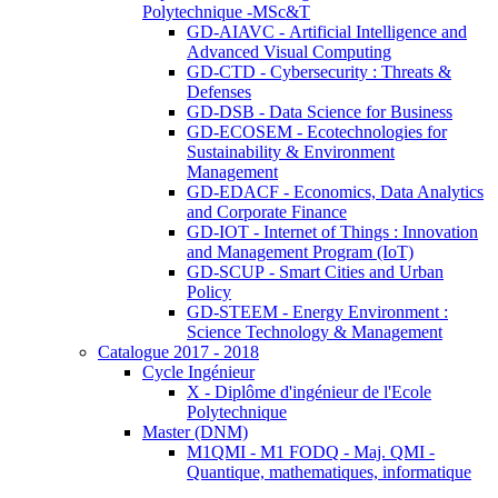
Polytechnique -MSc&T
GD-AIAVC - Artificial Intelligence and
Advanced Visual Computing
GD-CTD - Cybersecurity : Threats &
Defenses
GD-DSB - Data Science for Business
GD-ECOSEM - Ecotechnologies for
Sustainability & Environment
Management
GD-EDACF - Economics, Data Analytics
and Corporate Finance
GD-IOT - Internet of Things : Innovation
and Management Program (IoT)
GD-SCUP - Smart Cities and Urban
Policy
GD-STEEM - Energy Environment :
Science Technology & Management
Catalogue 2017 - 2018
Cycle Ingénieur
X - Diplôme d'ingénieur de l'Ecole
Polytechnique
Master (DNM)
M1QMI - M1 FODQ - Maj. QMI -
Quantique, mathematiques, informatique