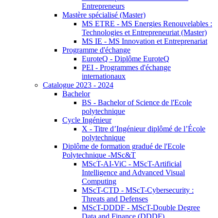
Entrepreneurs
Mastère spécialisé (Master)
MS ETRE - MS Energies Renouvelables :
Technologies et Entrepreneuriat (Master)
MS IE - MS Innovation et Entreprenariat
Programme d'échange
EuroteQ - Diplôme EuroteQ
PEI - Programmes d'échange
internationaux
Catalogue 2023 - 2024
Bachelor
BS - Bachelor of Science de l'Ecole
polytechnique
Cycle Ingénieur
X - Titre d’Ingénieur diplômé de l’École
polytechnique
Diplôme de formation gradué de l'Ecole
Polytechnique -MSc&T
MScT-AI-ViC - MScT-Artificial
Intelligence and Advanced Visual
Computing
MScT-CTD - MScT-Cybersecurity :
Threats and Defenses
MScT-DDDF - MScT-Double Degree
Data and Finance (DDDF)