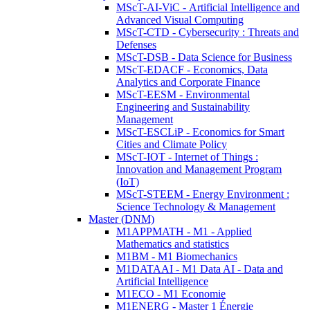
MScT-AI-ViC - Artificial Intelligence and
Advanced Visual Computing
MScT-CTD - Cybersecurity : Threats and
Defenses
MScT-DSB - Data Science for Business
MScT-EDACF - Economics, Data
Analytics and Corporate Finance
MScT-EESM - Environmental
Engineering and Sustainability
Management
MScT-ESCLiP - Economics for Smart
Cities and Climate Policy
MScT-IOT - Internet of Things :
Innovation and Management Program
(IoT)
MScT-STEEM - Energy Environment :
Science Technology & Management
Master (DNM)
M1APPMATH - M1 - Applied
Mathematics and statistics
M1BM - M1 Biomechanics
M1DATAAI - M1 Data AI - Data and
Artificial Intelligence
M1ECO - M1 Economie
M1ENERG - Master 1 Énergie