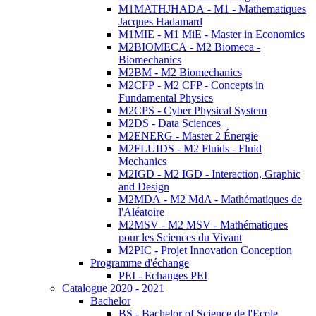
M1MATHJHADA - M1 - Mathematiques
Jacques Hadamard
M1MIE - M1 MiE - Master in Economics
M2BIOMECA - M2 Biomeca -
Biomechanics
M2BM - M2 Biomechanics
M2CFP - M2 CFP - Concepts in
Fundamental Physics
M2CPS - Cyber Physical System
M2DS - Data Sciences
M2ENERG - Master 2 Énergie
M2FLUIDS - M2 Fluids - Fluid
Mechanics
M2IGD - M2 IGD - Interaction, Graphic
and Design
M2MDA - M2 MdA - Mathématiques de
l'Aléatoire
M2MSV - M2 MSV - Mathématiques
pour les Sciences du Vivant
M2PIC - Projet Innovation Conception
Programme d'échange
PEI - Echanges PEI
Catalogue 2020 - 2021
Bachelor
BS - Bachelor of Science de l'Ecole