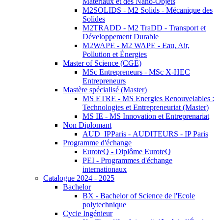
Matériaux et des Nano-Objets
M2SOLIDS - M2 Solids - Mécanique des
Solides
M2TRADD - M2 TraDD - Transport et
Développement Durable
M2WAPE - M2 WAPE - Eau, Air,
Pollution et Énergies
Master of Science (CGE)
MSc Entrepreneurs - MSc X-HEC
Entrepreneurs
Mastère spécialisé (Master)
MS ETRE - MS Energies Renouvelables :
Technologies et Entrepreneuriat (Master)
MS IE - MS Innovation et Entreprenariat
Non Diplomant
AUD_IPParis - AUDITEURS - IP Paris
Programme d'échange
EuroteQ - Diplôme EuroteQ
PEI - Programmes d'échange
internationaux
Catalogue 2024 - 2025
Bachelor
BX - Bachelor of Science de l'Ecole
polytechnique
Cycle Ingénieur