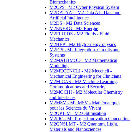
Biomechanics
M2CPS - M2 Cyber Physical System
M2DATAAI - M2 Data AI - Data and
Artificial Intelligence
M2DS - M2 Data Sciences
M2ENERG - M2 Énergie
M2FLUIDS - M2 Fluids - Fluid
Mechanics
M2HEP - M2 High Energy physics
M2ICS - M2 Integration, Circuits and
Systems
M2MATHMOD - M2 Mathematical
Modelling
M2MECENCLI - M2 Mecencli -
Mechanical Engineering for Clinicians
M2MICAS - M2 Machine Learning,
Communications and Security
M2MOCHI - M2 Molecular Chemistry
and Interfaces
M2MSV - M2 MSV - Mathématiques
pour les Sciences du Vivant
M2OPTIM - M2 Optimisation
M2PIC - M2 Projet Innovation Conception
M2QNSLMT - M2 Quantum, Light,
Materials and Nanosciences