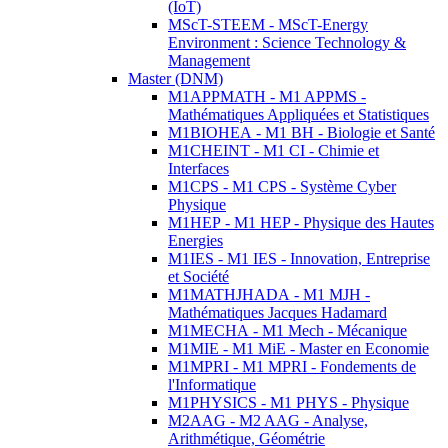
(IoT)
MScT-STEEM - MScT-Energy
Environment : Science Technology &
Management
Master (DNM)
M1APPMATH - M1 APPMS -
Mathématiques Appliquées et Statistiques
M1BIOHEA - M1 BH - Biologie et Santé
M1CHEINT - M1 CI - Chimie et
Interfaces
M1CPS - M1 CPS - Système Cyber
Physique
M1HEP - M1 HEP - Physique des Hautes
Energies
M1IES - M1 IES - Innovation, Entreprise
et Société
M1MATHJHADA - M1 MJH -
Mathématiques Jacques Hadamard
M1MECHA - M1 Mech - Mécanique
M1MIE - M1 MiE - Master en Economie
M1MPRI - M1 MPRI - Fondements de
l'Informatique
M1PHYSICS - M1 PHYS - Physique
M2AAG - M2 AAG - Analyse,
Arithmétique, Géométrie