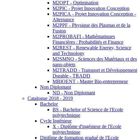
M2OPT - Optimisation
M2PIC - Projet Innovation Conception
M2PICA - Projet Innovation Conception -
Alternance
M2PPF - Physique des Plasmas et de la
Fusion
M2PROBAFI - Mathématiques
Financières : Probabilités et Finance
M2REST - Renewable Energy, Science
and Technology
M2SMNO - Sciences des Matériaux et des
nano-objets
M2TRADD - Transport et Développement
Durable - TRADD
MBIOENT - Master Bio-entrepreneur
Non Diplomant
ND - Non Diplomant
Catalogue 2018 - 2019
Bachelor
BS - Bachelor of Science de l'Ecole
polytechnique
Cycle Ingénieur
X - Diplôme d'ingénieur de l'Ecole
polytechnique
Diplôme de formation gradué de l'Ecole