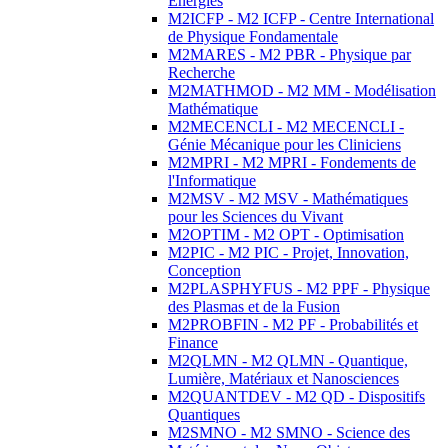
Energies
M2ICFP - M2 ICFP - Centre International
de Physique Fondamentale
M2MARES - M2 PBR - Physique par
Recherche
M2MATHMOD - M2 MM - Modélisation
Mathématique
M2MECENCLI - M2 MECENCLI -
Génie Mécanique pour les Cliniciens
M2MPRI - M2 MPRI - Fondements de
l'Informatique
M2MSV - M2 MSV - Mathématiques
pour les Sciences du Vivant
M2OPTIM - M2 OPT - Optimisation
M2PIC - M2 PIC - Projet, Innovation,
Conception
M2PLASPHYFUS - M2 PPF - Physique
des Plasmas et de la Fusion
M2PROBFIN - M2 PF - Probabilités et
Finance
M2QLMN - M2 QLMN - Quantique,
Lumière, Matériaux et Nanosciences
M2QUANTDEV - M2 QD - Dispositifs
Quantiques
M2SMNO - M2 SMNO - Science des