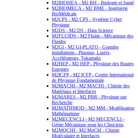
M2BIOHEA - M2 BH - Biologie et Santé
M2BIOMECA - M2 BME - Ingénierie
BioMédicale
M2CPS - M2 CPS - Système Cyber
Physique
M2DS - M2 DS - Data Science
M2FLUIDS - M2 Fluids - Mécanique des
Fluides
M2GI - M2 GI-PLATO - Grandes
installations - Plasmas, Lasers,
Accélérateurs, Tokamaks
M2HEP - M2 HEP - Physique des Hautes
Energies
M2ICFP - M2 ICFP - Centre International
de Physique Fondamentale
M2MACHI - M2 MACHI - Chimie des
Matériaux et Interfaces
M2MARES - M2 PBR - Physique par
Recherche
M2MATHMOD - M2 MM - Modélisation
Mathématique
M2MECENCLI - M2 MECENCLI -
Génie Mécanique pour les Cliniciens
M2MOCHI - M2 MoChI - Chimie
Moléculaire et Interfaces