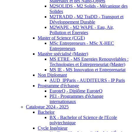
Matériaux et des Nano-Objets
M2SOLIDS - M2 Solids - Mécanique des
Solides
M2TRADD - M2 TraDD - Transport et
Développement Durable
M2WAPE - M2 WAPE - Eau, Air,
Pollution et Énergies
Master of Science (CGE)
MSc Entrepreneurs - MSc X-HEC
Entrepreneurs
Mastère spécialisé (Master)
MS ETRE - MS Energies Renouvelables :
Technologies et Entrepreneuriat (Master)
MS IE - MS Innovation et Entreprenariat
Non Diplomant
AUD_IPParis - AUDITEURS - IP Paris
Programme d'échange
EuroteQ - Diplôme EuroteQ
PEI - Programmes d'échange
internationaux
Catalogue 2024 - 2025
Bachelor
BX - Bachelor of Science de l'Ecole
polytechnique
Cycle Ingénieur