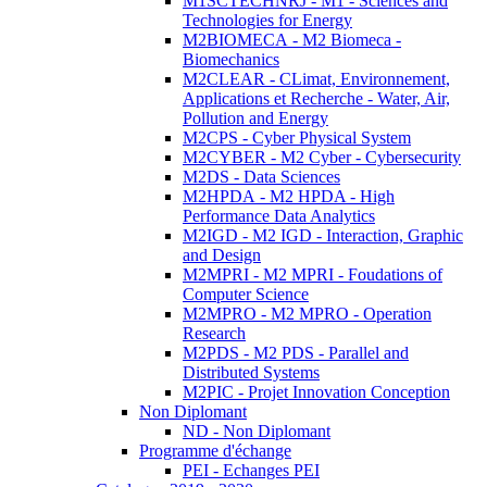
M1SCTECHNRJ - M1 - Sciences and
Technologies for Energy
M2BIOMECA - M2 Biomeca -
Biomechanics
M2CLEAR - CLimat, Environnement,
Applications et Recherche - Water, Air,
Pollution and Energy
M2CPS - Cyber Physical System
M2CYBER - M2 Cyber - Cybersecurity
M2DS - Data Sciences
M2HPDA - M2 HPDA - High
Performance Data Analytics
M2IGD - M2 IGD - Interaction, Graphic
and Design
M2MPRI - M2 MPRI - Foudations of
Computer Science
M2MPRO - M2 MPRO - Operation
Research
M2PDS - M2 PDS - Parallel and
Distributed Systems
M2PIC - Projet Innovation Conception
Non Diplomant
ND - Non Diplomant
Programme d'échange
PEI - Echanges PEI