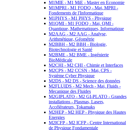
M1MIE - M1 MiE - Master en Economie
M1MPRI - M1 FODQ - Maj. MPRI -
Fondements de l'Informatique
M1PHYS - M1 PHYS - Physique
M1QMI - M1 FODQ - Maj. QMI -
Quantique, Mathematiques, Informatique
M2AAG - M2 AAG - Analyse,
Arithmétique, Géométrie
M2BBH - M2 BBH - Biologie,
Biotechnologie et Santé
M2BME - M2 BME - Ingénierie
BioMédicale
M2CHI - M2 CHI - Chimie et Interfaces
M2CPS - M2 CCSN - Maj. CPS -
Système Cyber Physique
M2DS - M2 DS - Science des données
M2FLUIDS - M2 Mech - Maj. Fluids -
Mecanique des Fluides
M2GIPLATO - M2 GI-PLATO - Grandes
installations - Plasmas, Lasers,
Accélérateurs, Tokamaks
M2HEP - M2 HEP - Physique des Hautes
Energies
M2ICFP - M2 ICFP - Centre International
de Physique Fondamentale