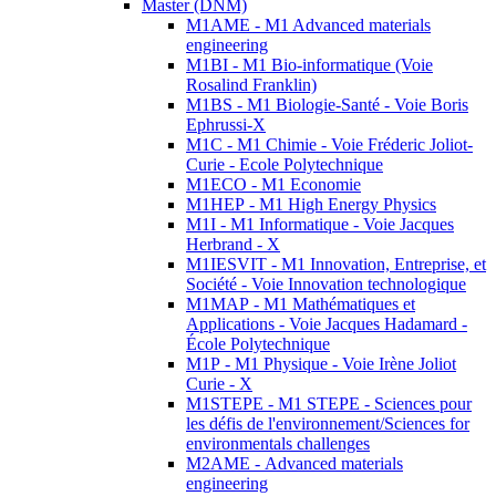
Master (DNM)
M1AME - M1 Advanced materials
engineering
M1BI - M1 Bio-informatique (Voie
Rosalind Franklin)
M1BS - M1 Biologie-Santé - Voie Boris
Ephrussi-X
M1C - M1 Chimie - Voie Fréderic Joliot-
Curie - Ecole Polytechnique
M1ECO - M1 Economie
M1HEP - M1 High Energy Physics
M1I - M1 Informatique - Voie Jacques
Herbrand - X
M1IESVIT - M1 Innovation, Entreprise, et
Société - Voie Innovation technologique
M1MAP - M1 Mathématiques et
Applications - Voie Jacques Hadamard -
École Polytechnique
M1P - M1 Physique - Voie Irène Joliot
Curie - X
M1STEPE - M1 STEPE - Sciences pour
les défis de l'environnement/Sciences for
environmentals challenges
M2AME - Advanced materials
engineering