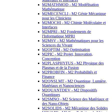
Matériaux et Interfaces
M2MATHMOD - M2 Modélisation
Mathématique
M2MECENCLI - M2 Génie Mécanique
pour les Cliniciens
M2MOCHI - M2 Chimie Moléculaire et
Interfaces
M2MPRI - M2 Fondements de
l'Informatique MPRI
M2MSV - M2 Mathématiques pour les
Sciences du Vivant
M2OPTIM - M2 Optimisation
M2PIC - M2 Projet, Innovation,
Conception
M2PLASPHYFUS - M2 Physique des
Plasmas et de la Fusion
M2PROBFIN - M2 Probabilités et
Finance
M2QNSLMT - M2 Quantique, Lumière,
Matériaux et Nanosciences
M2QUANTDEV - M2 Dispositifs
Quantiques
M2SMNO - M2 Science des Matériaux et
des Nano-Objets
M2SOLIDS - M2 Mécanique des Solides