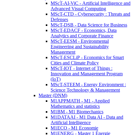
MScT-AI-ViC - Artificial Intelligence and
Advanced Visual Computing
MScT-CTD - Cybersecurity : Threats and
Defenses
MScT-DSB - Data Science for Business
MScT-EDACF - Economics, Data
Analytics and Corporate Finance
MScT-EESM - Environmental
Engineering and Sustainability
Management
MScT-ESCLiP - Economics for Smart
Cities and Climate Policy
MScT-IOT - Internet of Things :
Innovation and Management Program
(IoT)
MScT-STEEM - Energy Environment :
Science Technology & Management
Master (DNM)
M1APPMATH - M1 - Applied
Mathematics and statistics
M1BM - M1 Biomechanics
M1DATAAI - M1 Data AI - Data and
Artificial Intelligence
M1ECO - M1 Economie
M1ENERG - Master 1 Énergie