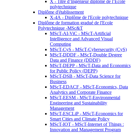
X - Titre d’Ingénieur diplômé de l’École
polytechnique
Diplôme d'établissement
X-4A - Diplôme de l'Ecole polytechnique
Diplôme de formation gradué de l'Ecole
Polytechnique -MSc&T
MScT-AI-ViC - MScT-Artificial
Intelligence and Advanced Visual
Computing
MScT-CyS - MScT-Cybersecurity (CyS)
MScT-DDDF - MScT-Double Degree
Data and Finance (DDDF)
MScT-DEPP - MScT-Data and Economics
for Public Policy (DEPP)
MScT-DSB - MScT-Data Science for
Business
MScT-EDACF - MScT-Economics, Data
Analytics and Corporate Finance
MScT-EESM - MScT-Environmental
Engineering and Sustainability
Management
MScT-ESCLiP - MScT-Economics for
Smart Cities and Climate Policy
MScT-IOT - MScT-Internet of Things :
Innovation and Management Program