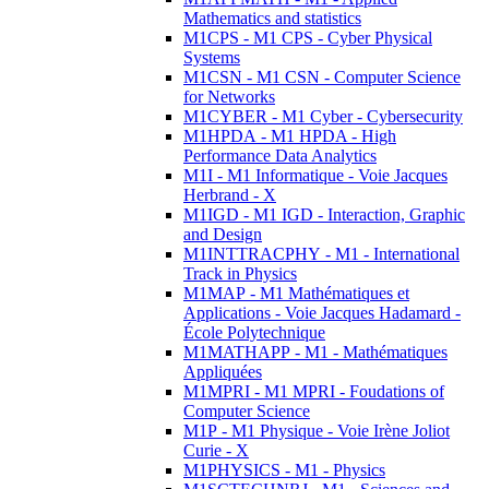
Mathematics and statistics
M1CPS - M1 CPS - Cyber Physical
Systems
M1CSN - M1 CSN - Computer Science
for Networks
M1CYBER - M1 Cyber - Cybersecurity
M1HPDA - M1 HPDA - High
Performance Data Analytics
M1I - M1 Informatique - Voie Jacques
Herbrand - X
M1IGD - M1 IGD - Interaction, Graphic
and Design
M1INTTRACPHY - M1 - International
Track in Physics
M1MAP - M1 Mathématiques et
Applications - Voie Jacques Hadamard -
École Polytechnique
M1MATHAPP - M1 - Mathématiques
Appliquées
M1MPRI - M1 MPRI - Foudations of
Computer Science
M1P - M1 Physique - Voie Irène Joliot
Curie - X
M1PHYSICS - M1 - Physics