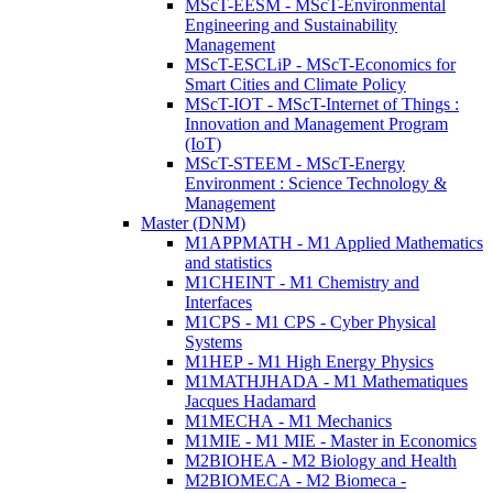
MScT-EESM - MScT-Environmental
Engineering and Sustainability
Management
MScT-ESCLiP - MScT-Economics for
Smart Cities and Climate Policy
MScT-IOT - MScT-Internet of Things :
Innovation and Management Program
(IoT)
MScT-STEEM - MScT-Energy
Environment : Science Technology &
Management
Master (DNM)
M1APPMATH - M1 Applied Mathematics
and statistics
M1CHEINT - M1 Chemistry and
Interfaces
M1CPS - M1 CPS - Cyber Physical
Systems
M1HEP - M1 High Energy Physics
M1MATHJHADA - M1 Mathematiques
Jacques Hadamard
M1MECHA - M1 Mechanics
M1MIE - M1 MIE - Master in Economics
M2BIOHEA - M2 Biology and Health
M2BIOMECA - M2 Biomeca -