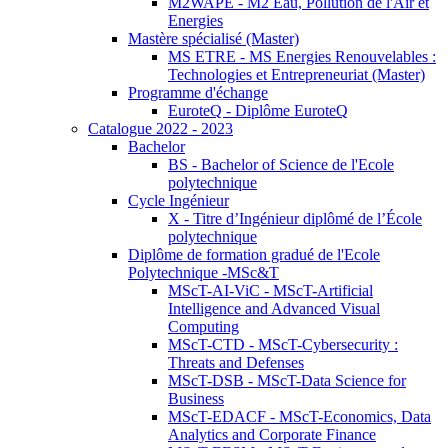
M2WAPE - M2 Eau, Pollution de l'Air et
Energies
Mastère spécialisé (Master)
MS ETRE - MS Energies Renouvelables :
Technologies et Entrepreneuriat (Master)
Programme d'échange
EuroteQ - Diplôme EuroteQ
Catalogue 2022 - 2023
Bachelor
BS - Bachelor of Science de l'Ecole
polytechnique
Cycle Ingénieur
X - Titre d’Ingénieur diplômé de l’École
polytechnique
Diplôme de formation gradué de l'Ecole
Polytechnique -MSc&T
MScT-AI-ViC - MScT-Artificial
Intelligence and Advanced Visual
Computing
MScT-CTD - MScT-Cybersecurity :
Threats and Defenses
MScT-DSB - MScT-Data Science for
Business
MScT-EDACF - MScT-Economics, Data
Analytics and Corporate Finance