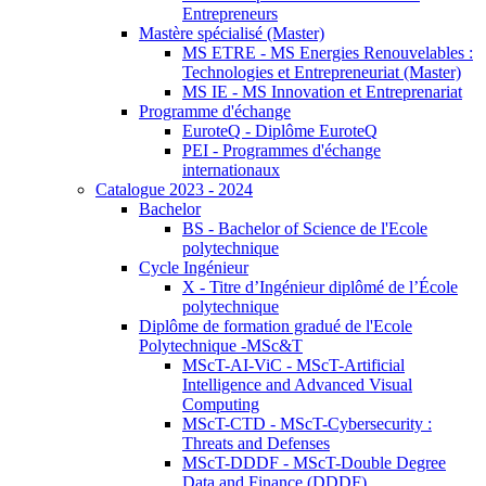
Entrepreneurs
Mastère spécialisé (Master)
MS ETRE - MS Energies Renouvelables :
Technologies et Entrepreneuriat (Master)
MS IE - MS Innovation et Entreprenariat
Programme d'échange
EuroteQ - Diplôme EuroteQ
PEI - Programmes d'échange
internationaux
Catalogue 2023 - 2024
Bachelor
BS - Bachelor of Science de l'Ecole
polytechnique
Cycle Ingénieur
X - Titre d’Ingénieur diplômé de l’École
polytechnique
Diplôme de formation gradué de l'Ecole
Polytechnique -MSc&T
MScT-AI-ViC - MScT-Artificial
Intelligence and Advanced Visual
Computing
MScT-CTD - MScT-Cybersecurity :
Threats and Defenses
MScT-DDDF - MScT-Double Degree
Data and Finance (DDDF)