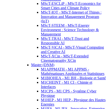
MScT-ESCLiP - MScT-Economics for
Smart Cities and Climate Policy
MScT-IOT - MScT-Internet of Things :
Innovation and Management Program
(IoT)
MScT-STEEM - MScT-Energy
Environment : Science Technology &
Management
MScT-TRAI - MScT-Trust and
Responsible AI
MScT-ViCAI - MScT-Visual Computing
and Creative AI
MScT-XCin - MScT-Extended
Cinematography XCin
Master (DNM)
M1APPMATH - M1 APPMS -
Mathématiques Appliquées et Statistiques
M1BIOHEA - M1 BH - Biologie et Santé
M1CHEINT - M1 CI - Chimie et
Interfaces
M1CPS - M1 CPS - Système Cyber
Physique
M1HEP - M1 HEP - Physique des Hautes
Energies
M1IES - M1 IES - Innovation, Entreprise