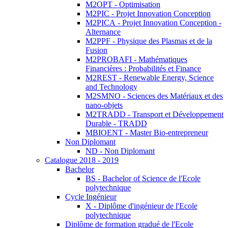
M2OPT - Optimisation
M2PIC - Projet Innovation Conception
M2PICA - Projet Innovation Conception -
Alternance
M2PPF - Physique des Plasmas et de la
Fusion
M2PROBAFI - Mathématiques
Financières : Probabilités et Finance
M2REST - Renewable Energy, Science
and Technology
M2SMNO - Sciences des Matériaux et des
nano-objets
M2TRADD - Transport et Développement
Durable - TRADD
MBIOENT - Master Bio-entrepreneur
Non Diplomant
ND - Non Diplomant
Catalogue 2018 - 2019
Bachelor
BS - Bachelor of Science de l'Ecole
polytechnique
Cycle Ingénieur
X - Diplôme d'ingénieur de l'Ecole
polytechnique
Diplôme de formation gradué de l'Ecole