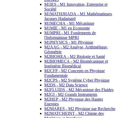
M1IES - M1 Innovation, Entreprise et
Société
M1MATHJHADA - M1 Mathématiques
Jacques Hadamard
M1MECHA - M1 Mécanique
M1MIE - M1 en Economie
M1MPRI - M1 Fondements de
l'Informatique MPRI
M1PHYSICS - M1 Physique
M2AAG - M2 Analyse, Arithmétique,
Géométrie
M2BIOHEA - M2 Biologie et Santé
M2BIOMECA - M2 Biomécanique et
Ingéniérie Biomédical
M2CFP - M2 Concepts en Physique
Fondamentale
M2CPS - M2 Système Cyber Physique
M2DS - M2 Data Science
M2FLUIDS - M2 Mécanique des Fluides
M2GI - M2 Grands Instruments
M2HEP - M2 Physique des Hautes
Energies
M2MARES - M2 Physique par Recherche
M2MATCHEINT - M2 Chimie des