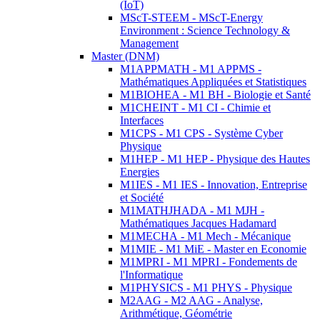
(IoT)
MScT-STEEM - MScT-Energy
Environment : Science Technology &
Management
Master (DNM)
M1APPMATH - M1 APPMS -
Mathématiques Appliquées et Statistiques
M1BIOHEA - M1 BH - Biologie et Santé
M1CHEINT - M1 CI - Chimie et
Interfaces
M1CPS - M1 CPS - Système Cyber
Physique
M1HEP - M1 HEP - Physique des Hautes
Energies
M1IES - M1 IES - Innovation, Entreprise
et Société
M1MATHJHADA - M1 MJH -
Mathématiques Jacques Hadamard
M1MECHA - M1 Mech - Mécanique
M1MIE - M1 MiE - Master en Economie
M1MPRI - M1 MPRI - Fondements de
l'Informatique
M1PHYSICS - M1 PHYS - Physique
M2AAG - M2 AAG - Analyse,
Arithmétique, Géométrie