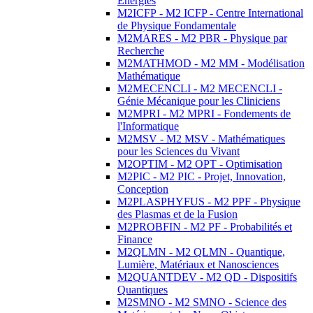
Energies
M2ICFP - M2 ICFP - Centre International
de Physique Fondamentale
M2MARES - M2 PBR - Physique par
Recherche
M2MATHMOD - M2 MM - Modélisation
Mathématique
M2MECENCLI - M2 MECENCLI -
Génie Mécanique pour les Cliniciens
M2MPRI - M2 MPRI - Fondements de
l'Informatique
M2MSV - M2 MSV - Mathématiques
pour les Sciences du Vivant
M2OPTIM - M2 OPT - Optimisation
M2PIC - M2 PIC - Projet, Innovation,
Conception
M2PLASPHYFUS - M2 PPF - Physique
des Plasmas et de la Fusion
M2PROBFIN - M2 PF - Probabilités et
Finance
M2QLMN - M2 QLMN - Quantique,
Lumière, Matériaux et Nanosciences
M2QUANTDEV - M2 QD - Dispositifs
Quantiques
M2SMNO - M2 SMNO - Science des