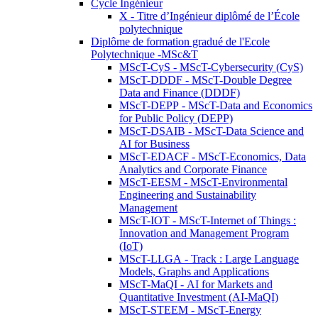
Cycle Ingénieur
X - Titre d’Ingénieur diplômé de l’École
polytechnique
Diplôme de formation gradué de l'Ecole
Polytechnique -MSc&T
MScT-CyS - MScT-Cybersecurity (CyS)
MScT-DDDF - MScT-Double Degree
Data and Finance (DDDF)
MScT-DEPP - MScT-Data and Economics
for Public Policy (DEPP)
MScT-DSAIB - MScT-Data Science and
AI for Business
MScT-EDACF - MScT-Economics, Data
Analytics and Corporate Finance
MScT-EESM - MScT-Environmental
Engineering and Sustainability
Management
MScT-IOT - MScT-Internet of Things :
Innovation and Management Program
(IoT)
MScT-LLGA - Track : Large Language
Models, Graphs and Applications
MScT-MaQI - AI for Markets and
Quantitative Investment (AI-MaQI)
MScT-STEEM - MScT-Energy