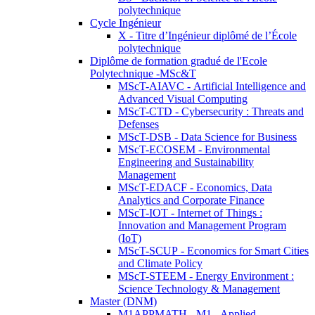
polytechnique
Cycle Ingénieur
X - Titre d’Ingénieur diplômé de l’École
polytechnique
Diplôme de formation gradué de l'Ecole
Polytechnique -MSc&T
MScT-AIAVC - Artificial Intelligence and
Advanced Visual Computing
MScT-CTD - Cybersecurity : Threats and
Defenses
MScT-DSB - Data Science for Business
MScT-ECOSEM - Environmental
Engineering and Sustainability
Management
MScT-EDACF - Economics, Data
Analytics and Corporate Finance
MScT-IOT - Internet of Things :
Innovation and Management Program
(IoT)
MScT-SCUP - Economics for Smart Cities
and Climate Policy
MScT-STEEM - Energy Environment :
Science Technology & Management
Master (DNM)
M1APPMATH - M1 - Applied