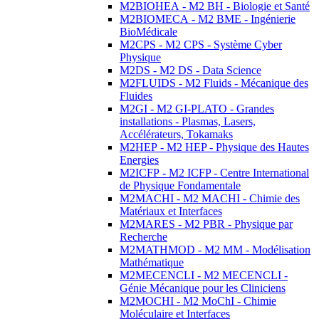
M2BIOHEA - M2 BH - Biologie et Santé
M2BIOMECA - M2 BME - Ingénierie
BioMédicale
M2CPS - M2 CPS - Système Cyber
Physique
M2DS - M2 DS - Data Science
M2FLUIDS - M2 Fluids - Mécanique des
Fluides
M2GI - M2 GI-PLATO - Grandes
installations - Plasmas, Lasers,
Accélérateurs, Tokamaks
M2HEP - M2 HEP - Physique des Hautes
Energies
M2ICFP - M2 ICFP - Centre International
de Physique Fondamentale
M2MACHI - M2 MACHI - Chimie des
Matériaux et Interfaces
M2MARES - M2 PBR - Physique par
Recherche
M2MATHMOD - M2 MM - Modélisation
Mathématique
M2MECENCLI - M2 MECENCLI -
Génie Mécanique pour les Cliniciens
M2MOCHI - M2 MoChI - Chimie
Moléculaire et Interfaces