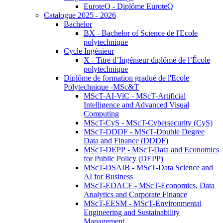
EuroteQ - Diplôme EuroteQ
Catalogue 2025 - 2026
Bachelor
BX - Bachelor of Science de l'Ecole
polytechnique
Cycle Ingénieur
X - Titre d’Ingénieur diplômé de l’École
polytechnique
Diplôme de formation gradué de l'Ecole
Polytechnique -MSc&T
MScT-AI-ViC - MScT-Artificial
Intelligence and Advanced Visual
Computing
MScT-CyS - MScT-Cybersecurity (CyS)
MScT-DDDF - MScT-Double Degree
Data and Finance (DDDF)
MScT-DEPP - MScT-Data and Economics
for Public Policy (DEPP)
MScT-DSAIB - MScT-Data Science and
AI for Business
MScT-EDACF - MScT-Economics, Data
Analytics and Corporate Finance
MScT-EESM - MScT-Environmental
Engineering and Sustainability
Management