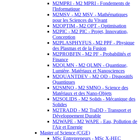
M2MPRI - M2 MPRI - Fondements de
l'Informatique
M2MSV - M2 MSV - Mathématiques
pour les Sciences du Vivant
M2OPTIM - M2 OPT - Optimisation
M2PIC - M2 PIC - Projet, Innovation,
Conception
M2PLASPHYFUS - M2 PPF - Physique
des Plasmas et de la Fusion
M2PROBFIN - M2 PF - Probabilités et
Finance
M2QLMN - M2 QLMN - Quantique,
Lumière, Matériaux et Nanosciences
M2QUANTDEV - M2 QD - Dispositifs
Quantiques
M2SMNO - M2 SMNO - Science des
Matériaux et des Nano-Objets
M2SOLIDS - M2 Solids - Mécanique des
Solides
M2TRADD - M2 TraDD - Transport et
Développement Durable
M2WAPE - M2 WAPE - Eau, Pollution de
l'Air et Energie
Master of Science (CGE)
MSc Entrepreneurs - MSc X-HEC