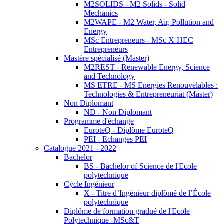
M2SOLIDS - M2 Solids - Solid
Mechanics
M2WAPE - M2 Water, Air, Pollution and
Energy
MSc Entrepreneurs - MSc X-HEC
Entrepreneurs
Mastère spécialisé (Master)
M2REST - Renewable Energy, Science
and Technology
MS ETRE - MS Energies Renouvelables :
Technologies & Entrepreneuriat (Master)
Non Diplomant
ND - Non Diplomant
Programme d'échange
EuroteQ - Diplôme EuroteQ
PEI - Echanges PEI
Catalogue 2021 - 2022
Bachelor
BS - Bachelor of Science de l'Ecole
polytechnique
Cycle Ingénieur
X - Titre d’Ingénieur diplômé de l’École
polytechnique
Diplôme de formation gradué de l'Ecole
Polytechnique -MSc&T