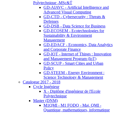
Polytechnique -MSc&T
GD-AIAVC - Artificial Intelligence and
Advanced Visual Computing
GD-CTD - Cybersecurity : Threats &
Defenses
GD-DSB - Data Science for Business
GD-ECOSEM - Ecotechnologies for
Sustainability & Environment
Management
GD-EDACF - Economics, Data Analytics
and Corporate Finance
GD-IOT - Internet of Things : Innovation
and Management Program (IoT)
GD-SCUP - Smart Cities and Urban
Policy
GD-STEEM - Energy Environment :
Science Technology & Management
Catalogue 2017 - 2018
Cycle Ingénieur
X - Diplôme d'ingénieur de l'Ecole
Polytechnique
Master (DNM)
M1QMI - M1 FODQ - Maj. QMI -
Quantique, mathematiques, informatique