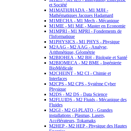
et Société
M1MATHJHADA - M1 MJH -
Mathématiques Jacques Hadamard
M1MECHA - M1 Mech - Mécanique
M1MIE - M1 MiE - Master en Economie
M1MPRI - M1 MPRI - Fondements de
l'Informatique
M1PHYSICS - M1 PHYS - Physique
M2AAG - M2 AAG - Analyse,
Arithmétique, Géométrie
M2BIOHEA - M2 BH - Biologie et Santé
M2BIOMECA - M2 BME - Ingénierie
BioMédicale
M2CHEINT - M2 CI - Chimie et
Interfaces
M2CPS - M2 CPS - Système Cyber
Physique
M2DS - M2 DS - Data Science
M2FLUIDS - M2 Fluids - Mécanique des
Fluides
M2GI - M2 GI-PLATO - Grandes
installations - Plasmas, Lasers,
Accélérateurs, Tokamaks
M2HEP - M2 HEP - Physique des Hautes