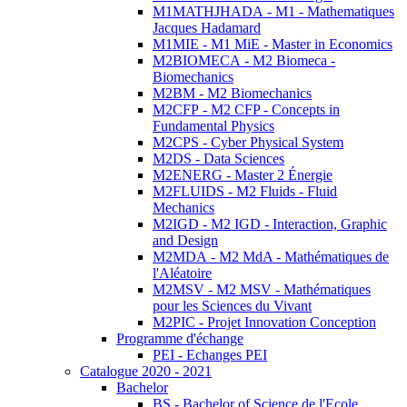
M1MATHJHADA - M1 - Mathematiques
Jacques Hadamard
M1MIE - M1 MiE - Master in Economics
M2BIOMECA - M2 Biomeca -
Biomechanics
M2BM - M2 Biomechanics
M2CFP - M2 CFP - Concepts in
Fundamental Physics
M2CPS - Cyber Physical System
M2DS - Data Sciences
M2ENERG - Master 2 Énergie
M2FLUIDS - M2 Fluids - Fluid
Mechanics
M2IGD - M2 IGD - Interaction, Graphic
and Design
M2MDA - M2 MdA - Mathématiques de
l'Aléatoire
M2MSV - M2 MSV - Mathématiques
pour les Sciences du Vivant
M2PIC - Projet Innovation Conception
Programme d'échange
PEI - Echanges PEI
Catalogue 2020 - 2021
Bachelor
BS - Bachelor of Science de l'Ecole