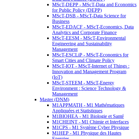
MScT-DEPP - MScT-Data and Economics
for Public Policy (DEPP)
MScT-DSB - MScT-Data Science for
Business
MScT-EDACF - MScT-Economics, Data
Analytics and Corporate Finance
MScT-EESM - MScT-Environmental
Engineering and Sustainability
Management
MScT-ESCLiP - MScT-Economics for
Smart Cities and Climate Policy
MScT-IOT - MScT-Internet of Things :
Innovation and Management Program
(IoT)
MScT-STEEM - MScT-Energy
Environment : Science Technology &
Management
Master (DNM)
M1APPMATH - M1 Mathématiques
Appliquées et Statistiques
M1BIOHEA - M1 Biologie et Santé
M1CHEINT - M1 Chimie et Interfaces
M1CPS - M1 Système Cyber Physique
M1HEP - M1 Physique des Hautes
Energies