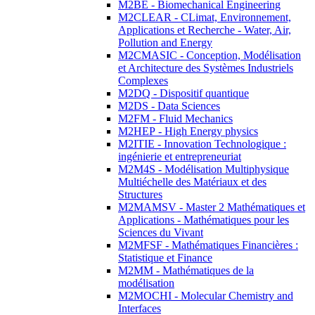
M2BE - Biomechanical Engineering
M2CLEAR - CLimat, Environnement,
Applications et Recherche - Water, Air,
Pollution and Energy
M2CMASIC - Conception, Modélisation
et Architecture des Systèmes Industriels
Complexes
M2DQ - Dispositif quantique
M2DS - Data Sciences
M2FM - Fluid Mechanics
M2HEP - High Energy physics
M2ITIE - Innovation Technologique :
ingénierie et entrepreneuriat
M2M4S - Modélisation Multiphysique
Multiéchelle des Matériaux et des
Structures
M2MAMSV - Master 2 Mathématiques et
Applications - Mathématiques pour les
Sciences du Vivant
M2MFSF - Mathématiques Financières :
Statistique et Finance
M2MM - Mathématiques de la
modélisation
M2MOCHI - Molecular Chemistry and
Interfaces