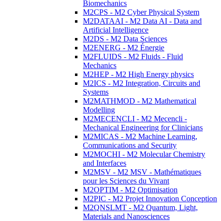
Biomechanics
M2CPS - M2 Cyber Physical System
M2DATAAI - M2 Data AI - Data and
Artificial Intelligence
M2DS - M2 Data Sciences
M2ENERG - M2 Énergie
M2FLUIDS - M2 Fluids - Fluid
Mechanics
M2HEP - M2 High Energy physics
M2ICS - M2 Integration, Circuits and
Systems
M2MATHMOD - M2 Mathematical
Modelling
M2MECENCLI - M2 Mecencli -
Mechanical Engineering for Clinicians
M2MICAS - M2 Machine Learning,
Communications and Security
M2MOCHI - M2 Molecular Chemistry
and Interfaces
M2MSV - M2 MSV - Mathématiques
pour les Sciences du Vivant
M2OPTIM - M2 Optimisation
M2PIC - M2 Projet Innovation Conception
M2QNSLMT - M2 Quantum, Light,
Materials and Nanosciences