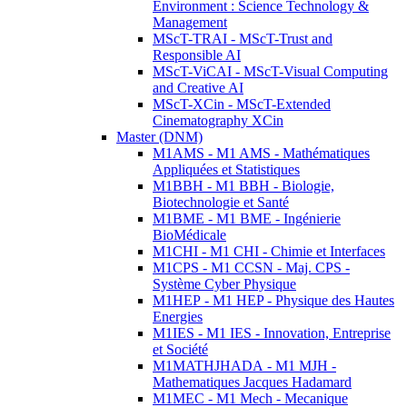
Environment : Science Technology &
Management
MScT-TRAI - MScT-Trust and
Responsible AI
MScT-ViCAI - MScT-Visual Computing
and Creative AI
MScT-XCin - MScT-Extended
Cinematography XCin
Master (DNM)
M1AMS - M1 AMS - Mathématiques
Appliquées et Statistiques
M1BBH - M1 BBH - Biologie,
Biotechnologie et Santé
M1BME - M1 BME - Ingénierie
BioMédicale
M1CHI - M1 CHI - Chimie et Interfaces
M1CPS - M1 CCSN - Maj. CPS -
Système Cyber Physique
M1HEP - M1 HEP - Physique des Hautes
Energies
M1IES - M1 IES - Innovation, Entreprise
et Société
M1MATHJHADA - M1 MJH -
Mathematiques Jacques Hadamard
M1MEC - M1 Mech - Mecanique