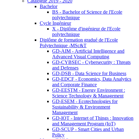
Catalogue 2019 - 2020
Bachelor
BS - Bachelor of Science de l'Ecole
polytechnique
Cycle Ingénieur
X - Diplôme d'ingénieur de l'Ecole
polytechnique
Diplôme de formation gradué de l'Ecole
Polytechnique -MSc&T
GD-AIM - Artificial Intelligence and
Advanced Visual Computing
GD-CYBSEC - Cybersecurity : Threats
and Defenses
GD-DSB - Data Science for Business
GD-EDCF - Economics, Data Analytics
and Corporate Finance
GD-EESTM - Energy Environment :
Science Technology & Management
GD-ESEM - Ecotechnologies for
Sustainability & Environment
Management
GD-IOT - Internet of Things : Innovation
and Management Program (IoT)
GD-SCUP - Smart Cities and Urban
Policy