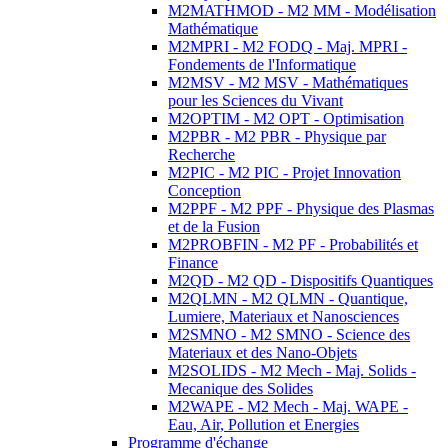
M2MATHMOD - M2 MM - Modélisation
Mathématique
M2MPRI - M2 FODQ - Maj. MPRI -
Fondements de l'Informatique
M2MSV - M2 MSV - Mathématiques
pour les Sciences du Vivant
M2OPTIM - M2 OPT - Optimisation
M2PBR - M2 PBR - Physique par
Recherche
M2PIC - M2 PIC - Projet Innovation
Conception
M2PPF - M2 PPF - Physique des Plasmas
et de la Fusion
M2PROBFIN - M2 PF - Probabilités et
Finance
M2QD - M2 QD - Dispositifs Quantiques
M2QLMN - M2 QLMN - Quantique,
Lumiere, Materiaux et Nanosciences
M2SMNO - M2 SMNO - Science des
Materiaux et des Nano-Objets
M2SOLIDS - M2 Mech - Maj. Solids -
Mecanique des Solides
M2WAPE - M2 Mech - Maj. WAPE -
Eau, Air, Pollution et Energies
Programme d'échange