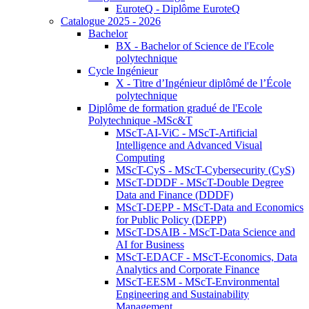
EuroteQ - Diplôme EuroteQ
Catalogue 2025 - 2026
Bachelor
BX - Bachelor of Science de l'Ecole
polytechnique
Cycle Ingénieur
X - Titre d’Ingénieur diplômé de l’École
polytechnique
Diplôme de formation gradué de l'Ecole
Polytechnique -MSc&T
MScT-AI-ViC - MScT-Artificial
Intelligence and Advanced Visual
Computing
MScT-CyS - MScT-Cybersecurity (CyS)
MScT-DDDF - MScT-Double Degree
Data and Finance (DDDF)
MScT-DEPP - MScT-Data and Economics
for Public Policy (DEPP)
MScT-DSAIB - MScT-Data Science and
AI for Business
MScT-EDACF - MScT-Economics, Data
Analytics and Corporate Finance
MScT-EESM - MScT-Environmental
Engineering and Sustainability
Management