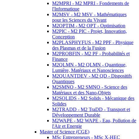
M2MPRI - M2 MPRI - Fondements de
l'Informatique
M2MSV - M2 MSV - Mathématiques
pour les Sciences du Vivant
M2OPTIM - M2 OPT - Optimisation
M2PIC - M2 PIC - Projet, Innovation,
Conception
M2PLASPHYFUS - M2 PPF - Physique
des Plasmas et de la Fusion
M2PROBFIN - M2 PF - Probabilités et
Finance
M2QLMN - M2 QLMN - Quantique,
Lumière, Matériaux et Nanosciences
M2QUANTDEV - M2 QD - Dispositifs
Quantiques
M2SMNO - M2 SMNO - Science des
Matériaux et des Nano-Objets
M2SOLIDS - M2 Solids - Mécanique des
Solides
M2TRADD - M2 TraDD - Transport et
Développement Durable
M2WAPE - M2 WAPE - Eau, Pollution de
l'Air et Energie
Master of Science (CGE)
MSc Entrepreneurs - MSc X-HEC