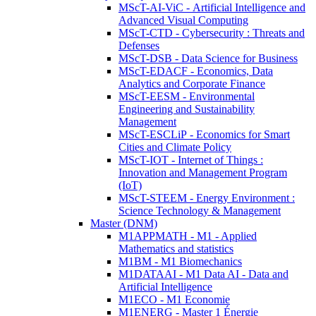
MScT-AI-ViC - Artificial Intelligence and
Advanced Visual Computing
MScT-CTD - Cybersecurity : Threats and
Defenses
MScT-DSB - Data Science for Business
MScT-EDACF - Economics, Data
Analytics and Corporate Finance
MScT-EESM - Environmental
Engineering and Sustainability
Management
MScT-ESCLiP - Economics for Smart
Cities and Climate Policy
MScT-IOT - Internet of Things :
Innovation and Management Program
(IoT)
MScT-STEEM - Energy Environment :
Science Technology & Management
Master (DNM)
M1APPMATH - M1 - Applied
Mathematics and statistics
M1BM - M1 Biomechanics
M1DATAAI - M1 Data AI - Data and
Artificial Intelligence
M1ECO - M1 Economie
M1ENERG - Master 1 Énergie