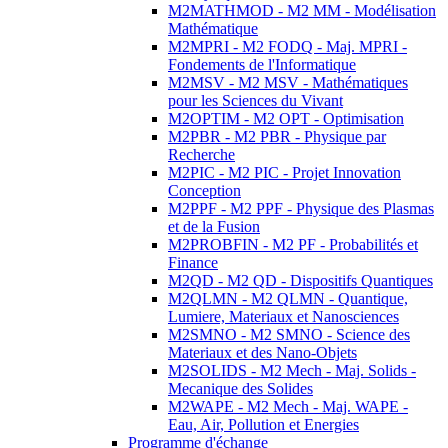
M2MATHMOD - M2 MM - Modélisation
Mathématique
M2MPRI - M2 FODQ - Maj. MPRI -
Fondements de l'Informatique
M2MSV - M2 MSV - Mathématiques
pour les Sciences du Vivant
M2OPTIM - M2 OPT - Optimisation
M2PBR - M2 PBR - Physique par
Recherche
M2PIC - M2 PIC - Projet Innovation
Conception
M2PPF - M2 PPF - Physique des Plasmas
et de la Fusion
M2PROBFIN - M2 PF - Probabilités et
Finance
M2QD - M2 QD - Dispositifs Quantiques
M2QLMN - M2 QLMN - Quantique,
Lumiere, Materiaux et Nanosciences
M2SMNO - M2 SMNO - Science des
Materiaux et des Nano-Objets
M2SOLIDS - M2 Mech - Maj. Solids -
Mecanique des Solides
M2WAPE - M2 Mech - Maj. WAPE -
Eau, Air, Pollution et Energies
Programme d'échange