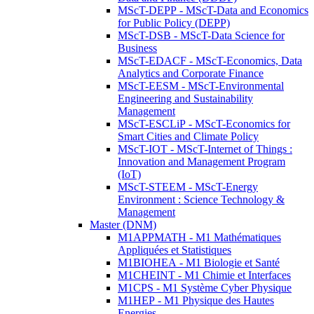
MScT-DEPP - MScT-Data and Economics
for Public Policy (DEPP)
MScT-DSB - MScT-Data Science for
Business
MScT-EDACF - MScT-Economics, Data
Analytics and Corporate Finance
MScT-EESM - MScT-Environmental
Engineering and Sustainability
Management
MScT-ESCLiP - MScT-Economics for
Smart Cities and Climate Policy
MScT-IOT - MScT-Internet of Things :
Innovation and Management Program
(IoT)
MScT-STEEM - MScT-Energy
Environment : Science Technology &
Management
Master (DNM)
M1APPMATH - M1 Mathématiques
Appliquées et Statistiques
M1BIOHEA - M1 Biologie et Santé
M1CHEINT - M1 Chimie et Interfaces
M1CPS - M1 Système Cyber Physique
M1HEP - M1 Physique des Hautes
Energies