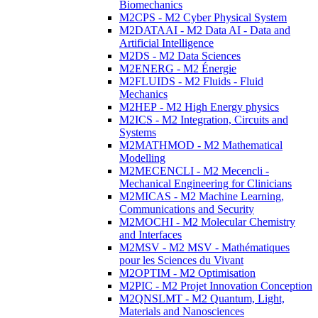
Biomechanics
M2CPS - M2 Cyber Physical System
M2DATAAI - M2 Data AI - Data and
Artificial Intelligence
M2DS - M2 Data Sciences
M2ENERG - M2 Énergie
M2FLUIDS - M2 Fluids - Fluid
Mechanics
M2HEP - M2 High Energy physics
M2ICS - M2 Integration, Circuits and
Systems
M2MATHMOD - M2 Mathematical
Modelling
M2MECENCLI - M2 Mecencli -
Mechanical Engineering for Clinicians
M2MICAS - M2 Machine Learning,
Communications and Security
M2MOCHI - M2 Molecular Chemistry
and Interfaces
M2MSV - M2 MSV - Mathématiques
pour les Sciences du Vivant
M2OPTIM - M2 Optimisation
M2PIC - M2 Projet Innovation Conception
M2QNSLMT - M2 Quantum, Light,
Materials and Nanosciences