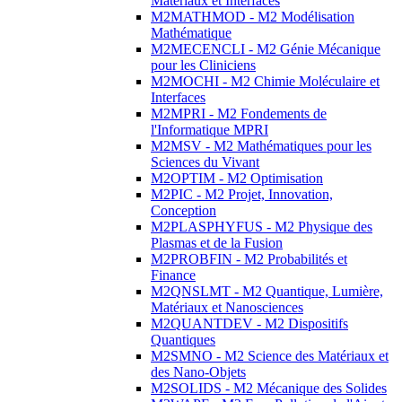
Matériaux et Interfaces
M2MATHMOD - M2 Modélisation
Mathématique
M2MECENCLI - M2 Génie Mécanique
pour les Cliniciens
M2MOCHI - M2 Chimie Moléculaire et
Interfaces
M2MPRI - M2 Fondements de
l'Informatique MPRI
M2MSV - M2 Mathématiques pour les
Sciences du Vivant
M2OPTIM - M2 Optimisation
M2PIC - M2 Projet, Innovation,
Conception
M2PLASPHYFUS - M2 Physique des
Plasmas et de la Fusion
M2PROBFIN - M2 Probabilités et
Finance
M2QNSLMT - M2 Quantique, Lumière,
Matériaux et Nanosciences
M2QUANTDEV - M2 Dispositifs
Quantiques
M2SMNO - M2 Science des Matériaux et
des Nano-Objets
M2SOLIDS - M2 Mécanique des Solides