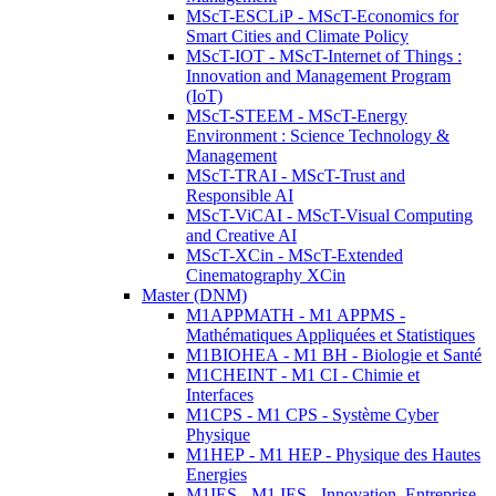
MScT-ESCLiP - MScT-Economics for
Smart Cities and Climate Policy
MScT-IOT - MScT-Internet of Things :
Innovation and Management Program
(IoT)
MScT-STEEM - MScT-Energy
Environment : Science Technology &
Management
MScT-TRAI - MScT-Trust and
Responsible AI
MScT-ViCAI - MScT-Visual Computing
and Creative AI
MScT-XCin - MScT-Extended
Cinematography XCin
Master (DNM)
M1APPMATH - M1 APPMS -
Mathématiques Appliquées et Statistiques
M1BIOHEA - M1 BH - Biologie et Santé
M1CHEINT - M1 CI - Chimie et
Interfaces
M1CPS - M1 CPS - Système Cyber
Physique
M1HEP - M1 HEP - Physique des Hautes
Energies
M1IES - M1 IES - Innovation, Entreprise