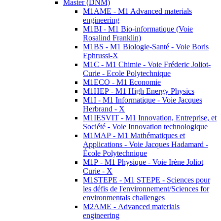
Master (DNM)
M1AME - M1 Advanced materials
engineering
M1BI - M1 Bio-informatique (Voie
Rosalind Franklin)
M1BS - M1 Biologie-Santé - Voie Boris
Ephrussi-X
M1C - M1 Chimie - Voie Fréderic Joliot-
Curie - Ecole Polytechnique
M1ECO - M1 Economie
M1HEP - M1 High Energy Physics
M1I - M1 Informatique - Voie Jacques
Herbrand - X
M1IESVIT - M1 Innovation, Entreprise, et
Société - Voie Innovation technologique
M1MAP - M1 Mathématiques et
Applications - Voie Jacques Hadamard -
École Polytechnique
M1P - M1 Physique - Voie Irène Joliot
Curie - X
M1STEPE - M1 STEPE - Sciences pour
les défis de l'environnement/Sciences for
environmentals challenges
M2AME - Advanced materials
engineering