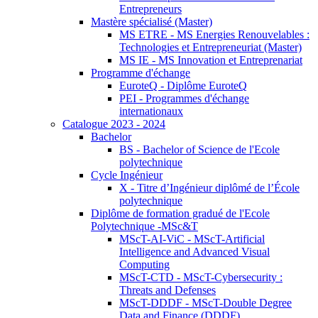
Entrepreneurs
Mastère spécialisé (Master)
MS ETRE - MS Energies Renouvelables :
Technologies et Entrepreneuriat (Master)
MS IE - MS Innovation et Entreprenariat
Programme d'échange
EuroteQ - Diplôme EuroteQ
PEI - Programmes d'échange
internationaux
Catalogue 2023 - 2024
Bachelor
BS - Bachelor of Science de l'Ecole
polytechnique
Cycle Ingénieur
X - Titre d’Ingénieur diplômé de l’École
polytechnique
Diplôme de formation gradué de l'Ecole
Polytechnique -MSc&T
MScT-AI-ViC - MScT-Artificial
Intelligence and Advanced Visual
Computing
MScT-CTD - MScT-Cybersecurity :
Threats and Defenses
MScT-DDDF - MScT-Double Degree
Data and Finance (DDDF)