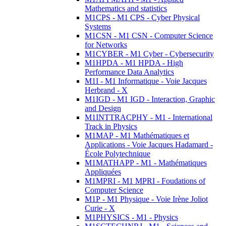
Mathematics and statistics
M1CPS - M1 CPS - Cyber Physical
Systems
M1CSN - M1 CSN - Computer Science
for Networks
M1CYBER - M1 Cyber - Cybersecurity
M1HPDA - M1 HPDA - High
Performance Data Analytics
M1I - M1 Informatique - Voie Jacques
Herbrand - X
M1IGD - M1 IGD - Interaction, Graphic
and Design
M1INTTRACPHY - M1 - International
Track in Physics
M1MAP - M1 Mathématiques et
Applications - Voie Jacques Hadamard -
École Polytechnique
M1MATHAPP - M1 - Mathématiques
Appliquées
M1MPRI - M1 MPRI - Foudations of
Computer Science
M1P - M1 Physique - Voie Irène Joliot
Curie - X
M1PHYSICS - M1 - Physics