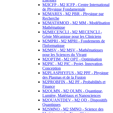
Energies
M2ICFP - M2 ICFP - Centre International
de Physique Fondamentale
M2MARES - M2 PBR - Physique par
Recherche
M2MATHMOD - M2 MM - Modélisation
Mathématique
M2MECENCLI - M2 MECENCLI -
Génie Mécanique pour les Cliniciens
M2MPRI - M2 MPRI - Fondements de
l'Informatique
M2MSV - M2 MSV - Mathématiques
pour les Sciences du Vivant
M2OPTIM - M2 OPT - Optimisation
M2PIC - M2 PIC - Projet, Innovation,
Conception
M2PLASPHYFUS - M2 PPF - Physique
des Plasmas et de la Fusion
M2PROBFIN - M2 PF - Probabilités et
Finance
M2QLMN - M2 QLMN - Quantique,
Lumière, Matériaux et Nanosciences
M2QUANTDEV - M2 QD - Dispositifs
Quantiques
M2SMNO - M2 SMNO - Science des