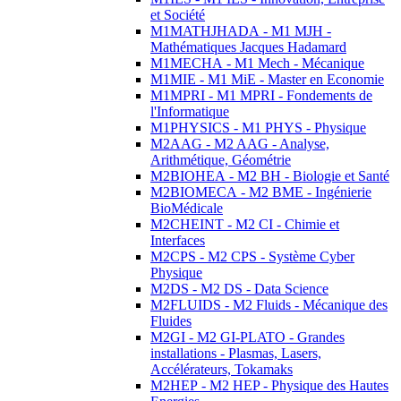
et Société
M1MATHJHADA - M1 MJH -
Mathématiques Jacques Hadamard
M1MECHA - M1 Mech - Mécanique
M1MIE - M1 MiE - Master en Economie
M1MPRI - M1 MPRI - Fondements de
l'Informatique
M1PHYSICS - M1 PHYS - Physique
M2AAG - M2 AAG - Analyse,
Arithmétique, Géométrie
M2BIOHEA - M2 BH - Biologie et Santé
M2BIOMECA - M2 BME - Ingénierie
BioMédicale
M2CHEINT - M2 CI - Chimie et
Interfaces
M2CPS - M2 CPS - Système Cyber
Physique
M2DS - M2 DS - Data Science
M2FLUIDS - M2 Fluids - Mécanique des
Fluides
M2GI - M2 GI-PLATO - Grandes
installations - Plasmas, Lasers,
Accélérateurs, Tokamaks
M2HEP - M2 HEP - Physique des Hautes