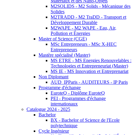
Matériaux et des Nano-Objets
M2SOLIDS - M2 Solids - Mécanique des
Solides
M2TRADD - M2 TraDD - Transport et
Développement Durable
M2WAPE - M2 WAPE - Eau, Air,
Pollution et Énergies
Master of Science (CGE)
MSc Entrepreneurs - MSc X-HEC
Entrepreneurs
Mastère spécialisé (Master)
MS ETRE - MS Energies Renouvelables :
Technologies et Entrepreneuriat (Master)
MS IE - MS Innovation et Entreprenariat
Non Diplomant
AUD_IPParis - AUDITEURS - IP Paris
Programme d'échange
EuroteQ - Diplôme EuroteQ
PEI - Programmes d'échange
internationaux
Catalogue 2024 - 2025
Bachelor
BX - Bachelor of Science de l'Ecole
polytechnique
Cycle Ingénieur