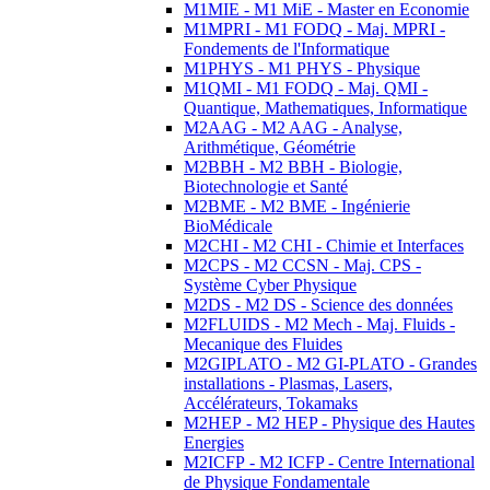
M1MIE - M1 MiE - Master en Economie
M1MPRI - M1 FODQ - Maj. MPRI -
Fondements de l'Informatique
M1PHYS - M1 PHYS - Physique
M1QMI - M1 FODQ - Maj. QMI -
Quantique, Mathematiques, Informatique
M2AAG - M2 AAG - Analyse,
Arithmétique, Géométrie
M2BBH - M2 BBH - Biologie,
Biotechnologie et Santé
M2BME - M2 BME - Ingénierie
BioMédicale
M2CHI - M2 CHI - Chimie et Interfaces
M2CPS - M2 CCSN - Maj. CPS -
Système Cyber Physique
M2DS - M2 DS - Science des données
M2FLUIDS - M2 Mech - Maj. Fluids -
Mecanique des Fluides
M2GIPLATO - M2 GI-PLATO - Grandes
installations - Plasmas, Lasers,
Accélérateurs, Tokamaks
M2HEP - M2 HEP - Physique des Hautes
Energies
M2ICFP - M2 ICFP - Centre International
de Physique Fondamentale