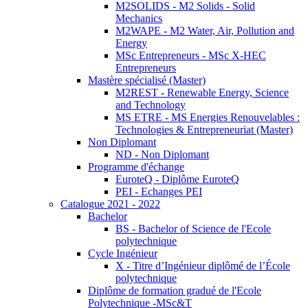
M2SOLIDS - M2 Solids - Solid
Mechanics
M2WAPE - M2 Water, Air, Pollution and
Energy
MSc Entrepreneurs - MSc X-HEC
Entrepreneurs
Mastère spécialisé (Master)
M2REST - Renewable Energy, Science
and Technology
MS ETRE - MS Energies Renouvelables :
Technologies & Entrepreneuriat (Master)
Non Diplomant
ND - Non Diplomant
Programme d'échange
EuroteQ - Diplôme EuroteQ
PEI - Echanges PEI
Catalogue 2021 - 2022
Bachelor
BS - Bachelor of Science de l'Ecole
polytechnique
Cycle Ingénieur
X - Titre d’Ingénieur diplômé de l’École
polytechnique
Diplôme de formation gradué de l'Ecole
Polytechnique -MSc&T