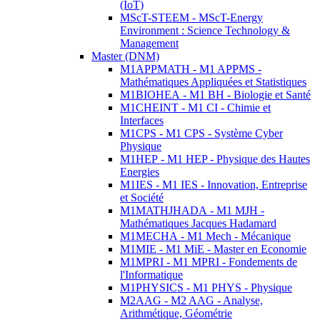
(IoT)
MScT-STEEM - MScT-Energy
Environment : Science Technology &
Management
Master (DNM)
M1APPMATH - M1 APPMS -
Mathématiques Appliquées et Statistiques
M1BIOHEA - M1 BH - Biologie et Santé
M1CHEINT - M1 CI - Chimie et
Interfaces
M1CPS - M1 CPS - Système Cyber
Physique
M1HEP - M1 HEP - Physique des Hautes
Energies
M1IES - M1 IES - Innovation, Entreprise
et Société
M1MATHJHADA - M1 MJH -
Mathématiques Jacques Hadamard
M1MECHA - M1 Mech - Mécanique
M1MIE - M1 MiE - Master en Economie
M1MPRI - M1 MPRI - Fondements de
l'Informatique
M1PHYSICS - M1 PHYS - Physique
M2AAG - M2 AAG - Analyse,
Arithmétique, Géométrie