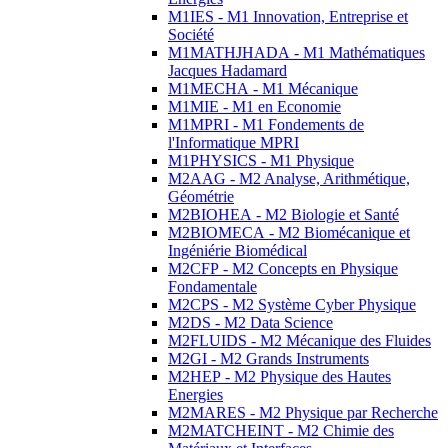
M1IES - M1 Innovation, Entreprise et
Société
M1MATHJHADA - M1 Mathématiques
Jacques Hadamard
M1MECHA - M1 Mécanique
M1MIE - M1 en Economie
M1MPRI - M1 Fondements de
l'Informatique MPRI
M1PHYSICS - M1 Physique
M2AAG - M2 Analyse, Arithmétique,
Géométrie
M2BIOHEA - M2 Biologie et Santé
M2BIOMECA - M2 Biomécanique et
Ingéniérie Biomédical
M2CFP - M2 Concepts en Physique
Fondamentale
M2CPS - M2 Système Cyber Physique
M2DS - M2 Data Science
M2FLUIDS - M2 Mécanique des Fluides
M2GI - M2 Grands Instruments
M2HEP - M2 Physique des Hautes
Energies
M2MARES - M2 Physique par Recherche
M2MATCHEINT - M2 Chimie des