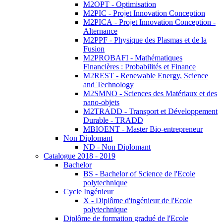
M2OPT - Optimisation
M2PIC - Projet Innovation Conception
M2PICA - Projet Innovation Conception -
Alternance
M2PPF - Physique des Plasmas et de la
Fusion
M2PROBAFI - Mathématiques
Financières : Probabilités et Finance
M2REST - Renewable Energy, Science
and Technology
M2SMNO - Sciences des Matériaux et des
nano-objets
M2TRADD - Transport et Développement
Durable - TRADD
MBIOENT - Master Bio-entrepreneur
Non Diplomant
ND - Non Diplomant
Catalogue 2018 - 2019
Bachelor
BS - Bachelor of Science de l'Ecole
polytechnique
Cycle Ingénieur
X - Diplôme d'ingénieur de l'Ecole
polytechnique
Diplôme de formation gradué de l'Ecole