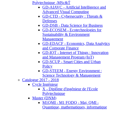
Polytechnique -MSc&T
GD-AIAVC - Artificial Intelligence and
Advanced Visual Computing
GD-CTD - Cybersecurity : Threats &
Defenses
GD-DSB - Data Science for Business
GD-ECOSEM - Ecotechnologies for
Sustainability & Environment
Management
GD-EDACF - Economics, Data Analytics
and Corporate Finance
GD-IOT - Internet of Things : Innovation
and Management Program (IoT)
GD-SCUP - Smart Cities and Urban
Policy
GD-STEEM - Energy Environment :
Science Technology & Management
Catalogue 2017 - 2018
Cycle Ingénieur
X - Diplôme d'ingénieur de l'Ecole
Polytechnique
Master (DNM)
M1QMI - M1 FODQ - Maj. QMI -
Quantique, mathematiques, informatique