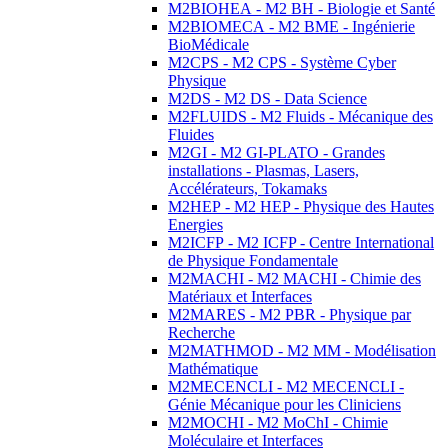
M2BIOHEA - M2 BH - Biologie et Santé
M2BIOMECA - M2 BME - Ingénierie
BioMédicale
M2CPS - M2 CPS - Système Cyber
Physique
M2DS - M2 DS - Data Science
M2FLUIDS - M2 Fluids - Mécanique des
Fluides
M2GI - M2 GI-PLATO - Grandes
installations - Plasmas, Lasers,
Accélérateurs, Tokamaks
M2HEP - M2 HEP - Physique des Hautes
Energies
M2ICFP - M2 ICFP - Centre International
de Physique Fondamentale
M2MACHI - M2 MACHI - Chimie des
Matériaux et Interfaces
M2MARES - M2 PBR - Physique par
Recherche
M2MATHMOD - M2 MM - Modélisation
Mathématique
M2MECENCLI - M2 MECENCLI -
Génie Mécanique pour les Cliniciens
M2MOCHI - M2 MoChI - Chimie
Moléculaire et Interfaces