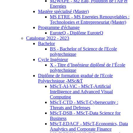
M2WAPE - M2 Eau, Pollution de l'Air et
Energies
Mastère spécialisé (Master)
MS ETRE - MS Energies Renouvelables :
Technologies et Entrepreneuriat (Master)
Programme d'échange
EuroteQ - Diplôme EuroteQ
Catalogue 2022 - 2023
Bachelor
BS - Bachelor of Science de l'Ecole
polytechnique
Cycle Ingénieur
X - Titre d’Ingénieur diplômé de l’École
polytechnique
Diplôme de formation gradué de l'Ecole
Polytechnique -MSc&T
MScT-AI-ViC - MScT-Artificial
Intelligence and Advanced Visual
Computing
MScT-CTD - MScT-Cybersecurity :
Threats and Defenses
MScT-DSB - MScT-Data Science for
Business
MScT-EDACF - MScT-Economics, Data
Analytics and Corporate Finance