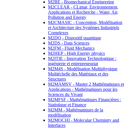
M2BE - Biomechanical Engineering
M2CLEAR - CLimat, Environnement,
Applications et Recherche - Water, Air,
Pollution and Energy
M2CMASIC - Conception, Modélisation
et Architecture des Systèmes Industriels
Complexes
M2DQ - Dispositif quantique
M2DS - Data Sciences
M2FM - Fluid Mechanics
M2HEP - High Energy physics
M2ITIE - Innovation Technologique :
ingénierie et entrepreneuriat
M2M4S - Modélisation Multiphysique
Multiéchelle des Matériaux et des
Structures
M2MAMSV - Master 2 Mathématiques et
Applications - Mathématiques pour les
Sciences du Vivant
M2MFSF - Mathématiques Financières :
Statistique et Finance
M2MM - Mathématiques de la
modélisation
M2MOCHI - Molecular Chemistry and
Interfaces