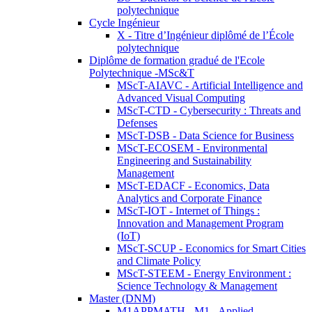
polytechnique
Cycle Ingénieur
X - Titre d’Ingénieur diplômé de l’École
polytechnique
Diplôme de formation gradué de l'Ecole
Polytechnique -MSc&T
MScT-AIAVC - Artificial Intelligence and
Advanced Visual Computing
MScT-CTD - Cybersecurity : Threats and
Defenses
MScT-DSB - Data Science for Business
MScT-ECOSEM - Environmental
Engineering and Sustainability
Management
MScT-EDACF - Economics, Data
Analytics and Corporate Finance
MScT-IOT - Internet of Things :
Innovation and Management Program
(IoT)
MScT-SCUP - Economics for Smart Cities
and Climate Policy
MScT-STEEM - Energy Environment :
Science Technology & Management
Master (DNM)
M1APPMATH - M1 - Applied