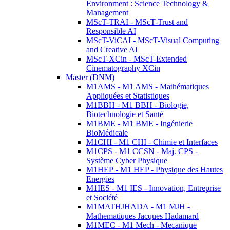
Environment : Science Technology &
Management
MScT-TRAI - MScT-Trust and
Responsible AI
MScT-ViCAI - MScT-Visual Computing
and Creative AI
MScT-XCin - MScT-Extended
Cinematography XCin
Master (DNM)
M1AMS - M1 AMS - Mathématiques
Appliquées et Statistiques
M1BBH - M1 BBH - Biologie,
Biotechnologie et Santé
M1BME - M1 BME - Ingénierie
BioMédicale
M1CHI - M1 CHI - Chimie et Interfaces
M1CPS - M1 CCSN - Maj. CPS -
Système Cyber Physique
M1HEP - M1 HEP - Physique des Hautes
Energies
M1IES - M1 IES - Innovation, Entreprise
et Société
M1MATHJHADA - M1 MJH -
Mathematiques Jacques Hadamard
M1MEC - M1 Mech - Mecanique