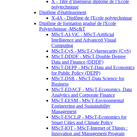
X - Titre d’Ingénieur diplômé de l’École
polytechnique
Diplôme d'établissement
X-4A - Diplôme de l'Ecole polytechnique
Diplôme de formation gradué de l'Ecole
Polytechnique -MSc&T
MScT-AI-ViC - MScT-Artificial
Intelligence and Advanced Visual
Computing
MScT-CyS - MScT-Cybersecurity (CyS)
MScT-DDDF - MScT-Double Degree
Data and Finance (DDDF)
MScT-DEPP - MScT-Data and Economics
for Public Policy (DEPP)
MScT-DSB - MScT-Data Science for
Business
MScT-EDACF - MScT-Economics, Data
Analytics and Corporate Finance
MScT-EESM - MScT-Environmental
Engineering and Sustainability
Management
MScT-ESCLiP - MScT-Economics for
Smart Cities and Climate Policy
MScT-IOT - MScT-Internet of Things :
Innovation and Management Program