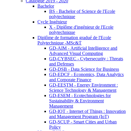
Catalogue 2019 - 2020
Bachelor
BS - Bachelor of Science de l'Ecole
polytechnique
Cycle Ingénieur
X - Diplôme d'ingénieur de l'Ecole
polytechnique
Diplôme de formation gradué de l'Ecole
Polytechnique -MSc&T
GD-AIM - Artificial Intelligence and
Advanced Visual Computing
GD-CYBSEC - Cybersecurity : Threats
and Defenses
GD-DSB - Data Science for Business
GD-EDCF - Economics, Data Analytics
and Corporate Finance
GD-EESTM - Energy Environment :
Science Technology & Management
GD-ESEM - Ecotechnologies for
Sustainability & Environment
Management
GD-IOT - Internet of Things : Innovation
and Management Program (IoT)
GD-SCUP - Smart Cities and Urban
Policy