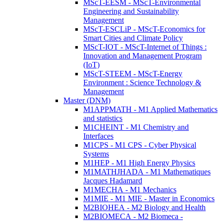
MScT-EESM - MScT-Environmental
Engineering and Sustainability
Management
MScT-ESCLiP - MScT-Economics for
Smart Cities and Climate Policy
MScT-IOT - MScT-Internet of Things :
Innovation and Management Program
(IoT)
MScT-STEEM - MScT-Energy
Environment : Science Technology &
Management
Master (DNM)
M1APPMATH - M1 Applied Mathematics
and statistics
M1CHEINT - M1 Chemistry and
Interfaces
M1CPS - M1 CPS - Cyber Physical
Systems
M1HEP - M1 High Energy Physics
M1MATHJHADA - M1 Mathematiques
Jacques Hadamard
M1MECHA - M1 Mechanics
M1MIE - M1 MIE - Master in Economics
M2BIOHEA - M2 Biology and Health
M2BIOMECA - M2 Biomeca -