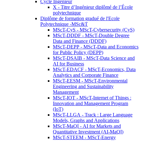
Cycle Ingénieur
X - Titre d’Ingénieur diplômé de l’École
polytechnique
Diplôme de formation gradué de l'Ecole
Polytechnique -MSc&T
MScT-CyS - MScT-Cybersecurity (CyS)
MScT-DDDF - MScT-Double Degree
Data and Finance (DDDF)
MScT-DEPP - MScT-Data and Economics
for Public Policy (DEPP)
MScT-DSAIB - MScT-Data Science and
AI for Business
MScT-EDACF - MScT-Economics, Data
Analytics and Corporate Finance
MScT-EESM - MScT-Environmental
Engineering and Sustainability
Management
MScT-IOT - MScT-Internet of Things :
Innovation and Management Program
(IoT)
MScT-LLGA - Track : Large Language
Models, Graphs and Applications
MScT-MaQI - AI for Markets and
Quantitative Investment (AI-MaQI)
MScT-STEEM - MScT-Energy