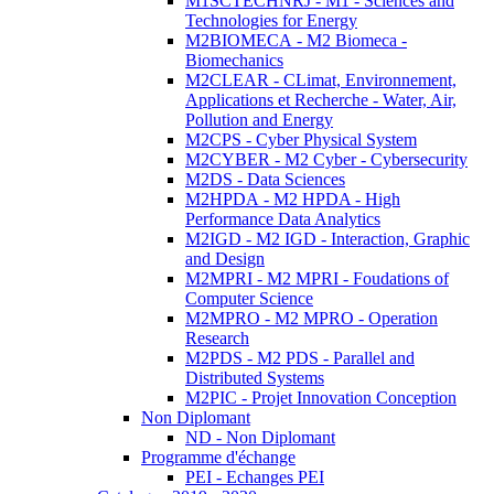
M1SCTECHNRJ - M1 - Sciences and
Technologies for Energy
M2BIOMECA - M2 Biomeca -
Biomechanics
M2CLEAR - CLimat, Environnement,
Applications et Recherche - Water, Air,
Pollution and Energy
M2CPS - Cyber Physical System
M2CYBER - M2 Cyber - Cybersecurity
M2DS - Data Sciences
M2HPDA - M2 HPDA - High
Performance Data Analytics
M2IGD - M2 IGD - Interaction, Graphic
and Design
M2MPRI - M2 MPRI - Foudations of
Computer Science
M2MPRO - M2 MPRO - Operation
Research
M2PDS - M2 PDS - Parallel and
Distributed Systems
M2PIC - Projet Innovation Conception
Non Diplomant
ND - Non Diplomant
Programme d'échange
PEI - Echanges PEI