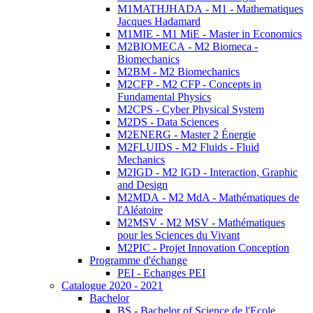
M1MATHJHADA - M1 - Mathematiques
Jacques Hadamard
M1MIE - M1 MiE - Master in Economics
M2BIOMECA - M2 Biomeca -
Biomechanics
M2BM - M2 Biomechanics
M2CFP - M2 CFP - Concepts in
Fundamental Physics
M2CPS - Cyber Physical System
M2DS - Data Sciences
M2ENERG - Master 2 Énergie
M2FLUIDS - M2 Fluids - Fluid
Mechanics
M2IGD - M2 IGD - Interaction, Graphic
and Design
M2MDA - M2 MdA - Mathématiques de
l'Aléatoire
M2MSV - M2 MSV - Mathématiques
pour les Sciences du Vivant
M2PIC - Projet Innovation Conception
Programme d'échange
PEI - Echanges PEI
Catalogue 2020 - 2021
Bachelor
BS - Bachelor of Science de l'Ecole