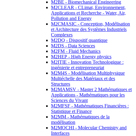
M2BE - Biomechanical Engineering
M2CLEAR - CLimat, Environnement,
Applications et Recherche - Water, Air,
Pollution and Energy
M2CMASIC - Conception, Modélisation
et Architecture des Systèmes Industriels
Complexes
M2DQ - Dispositif quantique
M2DS - Data Sciences
M2FM - Fluid Mechanics
M2HEP - High Energy physics
M2ITIE - Innovation Technologique :
ingénierie et entrepreneuriat
M2M4S - Modélisation Multiphysique
Multiéchelle des Matériaux et des
Structures
M2MAMSV - Master 2 Mathématiques et
Applications - Mathématiques pour les
Sciences du Vivant
M2MFSF - Mathématiques Financières :
Statistique et Finance
M2MM - Mathématiques de la
modélisation
M2MOCHI - Molecular Chemistry and
Interfaces