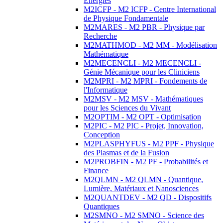
Energies
M2ICFP - M2 ICFP - Centre International
de Physique Fondamentale
M2MARES - M2 PBR - Physique par
Recherche
M2MATHMOD - M2 MM - Modélisation
Mathématique
M2MECENCLI - M2 MECENCLI -
Génie Mécanique pour les Cliniciens
M2MPRI - M2 MPRI - Fondements de
l'Informatique
M2MSV - M2 MSV - Mathématiques
pour les Sciences du Vivant
M2OPTIM - M2 OPT - Optimisation
M2PIC - M2 PIC - Projet, Innovation,
Conception
M2PLASPHYFUS - M2 PPF - Physique
des Plasmas et de la Fusion
M2PROBFIN - M2 PF - Probabilités et
Finance
M2QLMN - M2 QLMN - Quantique,
Lumière, Matériaux et Nanosciences
M2QUANTDEV - M2 QD - Dispositifs
Quantiques
M2SMNO - M2 SMNO - Science des