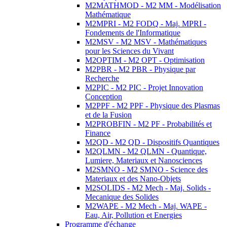
M2MATHMOD - M2 MM - Modélisation
Mathématique
M2MPRI - M2 FODQ - Maj. MPRI -
Fondements de l'Informatique
M2MSV - M2 MSV - Mathématiques
pour les Sciences du Vivant
M2OPTIM - M2 OPT - Optimisation
M2PBR - M2 PBR - Physique par
Recherche
M2PIC - M2 PIC - Projet Innovation
Conception
M2PPF - M2 PPF - Physique des Plasmas
et de la Fusion
M2PROBFIN - M2 PF - Probabilités et
Finance
M2QD - M2 QD - Dispositifs Quantiques
M2QLMN - M2 QLMN - Quantique,
Lumiere, Materiaux et Nanosciences
M2SMNO - M2 SMNO - Science des
Materiaux et des Nano-Objets
M2SOLIDS - M2 Mech - Maj. Solids -
Mecanique des Solides
M2WAPE - M2 Mech - Maj. WAPE -
Eau, Air, Pollution et Energies
Programme d'échange