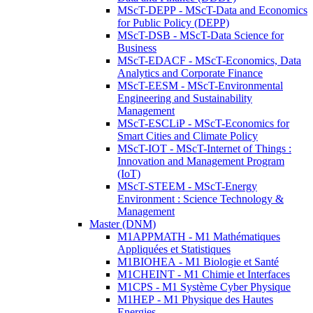
MScT-DEPP - MScT-Data and Economics
for Public Policy (DEPP)
MScT-DSB - MScT-Data Science for
Business
MScT-EDACF - MScT-Economics, Data
Analytics and Corporate Finance
MScT-EESM - MScT-Environmental
Engineering and Sustainability
Management
MScT-ESCLiP - MScT-Economics for
Smart Cities and Climate Policy
MScT-IOT - MScT-Internet of Things :
Innovation and Management Program
(IoT)
MScT-STEEM - MScT-Energy
Environment : Science Technology &
Management
Master (DNM)
M1APPMATH - M1 Mathématiques
Appliquées et Statistiques
M1BIOHEA - M1 Biologie et Santé
M1CHEINT - M1 Chimie et Interfaces
M1CPS - M1 Système Cyber Physique
M1HEP - M1 Physique des Hautes
Energies