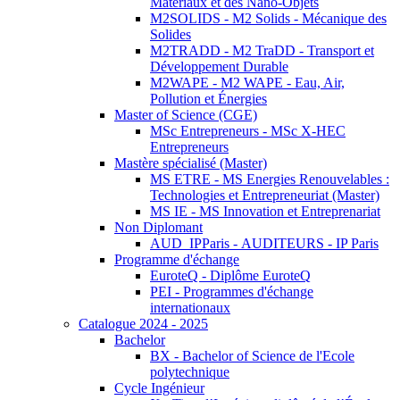
Matériaux et des Nano-Objets
M2SOLIDS - M2 Solids - Mécanique des
Solides
M2TRADD - M2 TraDD - Transport et
Développement Durable
M2WAPE - M2 WAPE - Eau, Air,
Pollution et Énergies
Master of Science (CGE)
MSc Entrepreneurs - MSc X-HEC
Entrepreneurs
Mastère spécialisé (Master)
MS ETRE - MS Energies Renouvelables :
Technologies et Entrepreneuriat (Master)
MS IE - MS Innovation et Entreprenariat
Non Diplomant
AUD_IPParis - AUDITEURS - IP Paris
Programme d'échange
EuroteQ - Diplôme EuroteQ
PEI - Programmes d'échange
internationaux
Catalogue 2024 - 2025
Bachelor
BX - Bachelor of Science de l'Ecole
polytechnique
Cycle Ingénieur