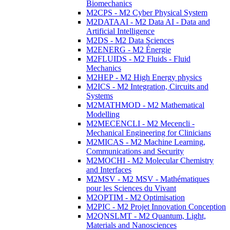
Biomechanics
M2CPS - M2 Cyber Physical System
M2DATAAI - M2 Data AI - Data and
Artificial Intelligence
M2DS - M2 Data Sciences
M2ENERG - M2 Énergie
M2FLUIDS - M2 Fluids - Fluid
Mechanics
M2HEP - M2 High Energy physics
M2ICS - M2 Integration, Circuits and
Systems
M2MATHMOD - M2 Mathematical
Modelling
M2MECENCLI - M2 Mecencli -
Mechanical Engineering for Clinicians
M2MICAS - M2 Machine Learning,
Communications and Security
M2MOCHI - M2 Molecular Chemistry
and Interfaces
M2MSV - M2 MSV - Mathématiques
pour les Sciences du Vivant
M2OPTIM - M2 Optimisation
M2PIC - M2 Projet Innovation Conception
M2QNSLMT - M2 Quantum, Light,
Materials and Nanosciences