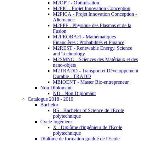
M2OPT - Optimisation
M2PIC - Projet Innovation Conception
M2PICA - Projet Innovation Conception -
Alternance
M2PPF - Physique des Plasmas et de la
Fusion
M2PROBAFI - Mathématiques
Financières : Probabilités et Finance
M2REST - Renewable Energy, Science
and Technology
M2SMNO - Sciences des Matériaux et des
nano-objets
M2TRADD - Transport et Développement
Durable - TRADD
MBIOENT - Master Bio-entrepreneur
Non Diplomant
ND - Non Diplomant
Catalogue 2018 - 2019
Bachelor
BS - Bachelor of Science de l'Ecole
polytechnique
Cycle Ingénieur
X - Diplôme d'ingénieur de l'Ecole
polytechnique
Diplôme de formation gradué de l'Ecole