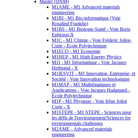
Master (DNM)
M1AME - M1 Advanced materials
engineering
M1BI - M1 Bio-informatique (Voie
Rosalind Franklin)
M1BS - M1 Biologie-Santé - Voie Boris
Ephrussi-X
M1C - M1 Chimie - Voie Fréderic Joliot-
Curie - Ecole Polytechnique
M1ECO - M1 Economie
M1HEP - M1 High Energy Physics
M1I - M1 Informatique - Voie Jacques
Herbrand - X
M1IESVIT - M1 Innovation, Entreprise, et
Société - Voie Innovation technologique
M1MAP - M1 Mathématiques et
Applications - Voie Jacques Hadamard -
École Polytechnique
M1P - M1 Physique - Voie Irène Joliot
Curie - X
M1STEPE - M1 STEPE - Sciences pour
les défis de l'environnement/Sciences for
environmentals challenges
M2AME - Advanced materials
engineering