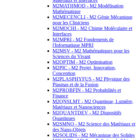
Matériaux et Interfaces
M2MATHMOD - M2 Modélisation
Mathématique
M2MECENCLI - M2 Génie Mécanique
pour les Cliniciens
M2MOCHI - M2 Chimie Moléculaire et
Interfaces
M2MPRI - M2 Fondements de
l'Informatique MPRI
M2MSV - M2 Mathématiques pour les
Sciences du Vivant
M2OPTIM - M2 Optimisation
M2PIC - M2 Projet, Innovation,
Conception
M2PLASPHYFUS - M2 Physique des
Plasmas et de la Fusion
M2PROBFIN - M2 Probabilités et
Finance
M2QNSLMT - M2 Quantique, Lumière,
Matériaux et Nanosciences
M2QUANTDEV - M2 Dispositifs
Quantiques
M2SMNO - M2 Science des Matériaux et
des Nano-Objets
M2SOLIDS - M2 Mécanique des Solides