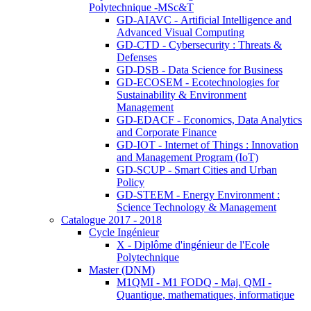
Polytechnique -MSc&T
GD-AIAVC - Artificial Intelligence and
Advanced Visual Computing
GD-CTD - Cybersecurity : Threats &
Defenses
GD-DSB - Data Science for Business
GD-ECOSEM - Ecotechnologies for
Sustainability & Environment
Management
GD-EDACF - Economics, Data Analytics
and Corporate Finance
GD-IOT - Internet of Things : Innovation
and Management Program (IoT)
GD-SCUP - Smart Cities and Urban
Policy
GD-STEEM - Energy Environment :
Science Technology & Management
Catalogue 2017 - 2018
Cycle Ingénieur
X - Diplôme d'ingénieur de l'Ecole
Polytechnique
Master (DNM)
M1QMI - M1 FODQ - Maj. QMI -
Quantique, mathematiques, informatique