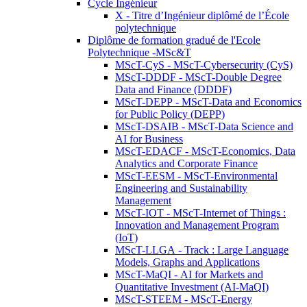
Cycle Ingénieur
X - Titre d’Ingénieur diplômé de l’École
polytechnique
Diplôme de formation gradué de l'Ecole
Polytechnique -MSc&T
MScT-CyS - MScT-Cybersecurity (CyS)
MScT-DDDF - MScT-Double Degree
Data and Finance (DDDF)
MScT-DEPP - MScT-Data and Economics
for Public Policy (DEPP)
MScT-DSAIB - MScT-Data Science and
AI for Business
MScT-EDACF - MScT-Economics, Data
Analytics and Corporate Finance
MScT-EESM - MScT-Environmental
Engineering and Sustainability
Management
MScT-IOT - MScT-Internet of Things :
Innovation and Management Program
(IoT)
MScT-LLGA - Track : Large Language
Models, Graphs and Applications
MScT-MaQI - AI for Markets and
Quantitative Investment (AI-MaQI)
MScT-STEEM - MScT-Energy