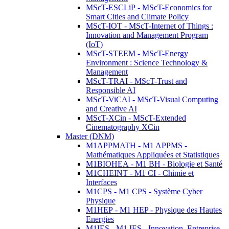
MScT-ESCLiP - MScT-Economics for
Smart Cities and Climate Policy
MScT-IOT - MScT-Internet of Things :
Innovation and Management Program
(IoT)
MScT-STEEM - MScT-Energy
Environment : Science Technology &
Management
MScT-TRAI - MScT-Trust and
Responsible AI
MScT-ViCAI - MScT-Visual Computing
and Creative AI
MScT-XCin - MScT-Extended
Cinematography XCin
Master (DNM)
M1APPMATH - M1 APPMS -
Mathématiques Appliquées et Statistiques
M1BIOHEA - M1 BH - Biologie et Santé
M1CHEINT - M1 CI - Chimie et
Interfaces
M1CPS - M1 CPS - Système Cyber
Physique
M1HEP - M1 HEP - Physique des Hautes
Energies
M1IES - M1 IES - Innovation, Entreprise