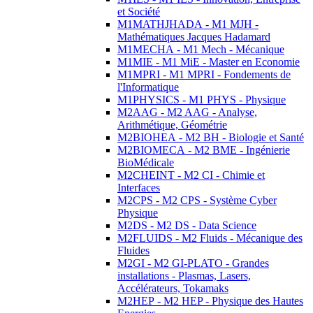
et Société
M1MATHJHADA - M1 MJH -
Mathématiques Jacques Hadamard
M1MECHA - M1 Mech - Mécanique
M1MIE - M1 MiE - Master en Economie
M1MPRI - M1 MPRI - Fondements de
l'Informatique
M1PHYSICS - M1 PHYS - Physique
M2AAG - M2 AAG - Analyse,
Arithmétique, Géométrie
M2BIOHEA - M2 BH - Biologie et Santé
M2BIOMECA - M2 BME - Ingénierie
BioMédicale
M2CHEINT - M2 CI - Chimie et
Interfaces
M2CPS - M2 CPS - Système Cyber
Physique
M2DS - M2 DS - Data Science
M2FLUIDS - M2 Fluids - Mécanique des
Fluides
M2GI - M2 GI-PLATO - Grandes
installations - Plasmas, Lasers,
Accélérateurs, Tokamaks
M2HEP - M2 HEP - Physique des Hautes