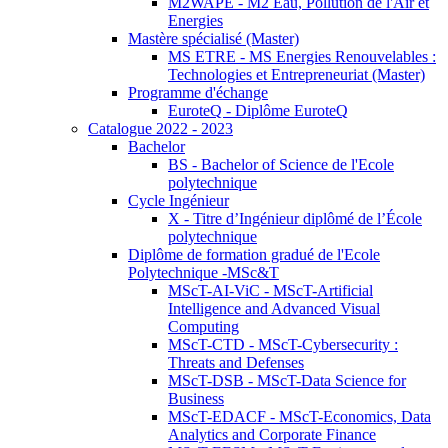
M2WAPE - M2 Eau, Pollution de l'Air et
Energies
Mastère spécialisé (Master)
MS ETRE - MS Energies Renouvelables :
Technologies et Entrepreneuriat (Master)
Programme d'échange
EuroteQ - Diplôme EuroteQ
Catalogue 2022 - 2023
Bachelor
BS - Bachelor of Science de l'Ecole
polytechnique
Cycle Ingénieur
X - Titre d’Ingénieur diplômé de l’École
polytechnique
Diplôme de formation gradué de l'Ecole
Polytechnique -MSc&T
MScT-AI-ViC - MScT-Artificial
Intelligence and Advanced Visual
Computing
MScT-CTD - MScT-Cybersecurity :
Threats and Defenses
MScT-DSB - MScT-Data Science for
Business
MScT-EDACF - MScT-Economics, Data
Analytics and Corporate Finance