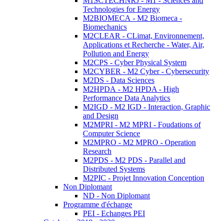
M1SCTECHNRJ - M1 - Sciences and
Technologies for Energy
M2BIOMECA - M2 Biomeca -
Biomechanics
M2CLEAR - CLimat, Environnement,
Applications et Recherche - Water, Air,
Pollution and Energy
M2CPS - Cyber Physical System
M2CYBER - M2 Cyber - Cybersecurity
M2DS - Data Sciences
M2HPDA - M2 HPDA - High
Performance Data Analytics
M2IGD - M2 IGD - Interaction, Graphic
and Design
M2MPRI - M2 MPRI - Foudations of
Computer Science
M2MPRO - M2 MPRO - Operation
Research
M2PDS - M2 PDS - Parallel and
Distributed Systems
M2PIC - Projet Innovation Conception
Non Diplomant
ND - Non Diplomant
Programme d'échange
PEI - Echanges PEI