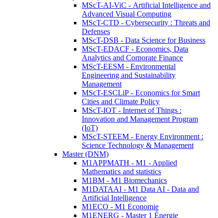
MScT-AI-ViC - Artificial Intelligence and
Advanced Visual Computing
MScT-CTD - Cybersecurity : Threats and
Defenses
MScT-DSB - Data Science for Business
MScT-EDACF - Economics, Data
Analytics and Corporate Finance
MScT-EESM - Environmental
Engineering and Sustainability
Management
MScT-ESCLiP - Economics for Smart
Cities and Climate Policy
MScT-IOT - Internet of Things :
Innovation and Management Program
(IoT)
MScT-STEEM - Energy Environment :
Science Technology & Management
Master (DNM)
M1APPMATH - M1 - Applied
Mathematics and statistics
M1BM - M1 Biomechanics
M1DATAAI - M1 Data AI - Data and
Artificial Intelligence
M1ECO - M1 Economie
M1ENERG - Master 1 Énergie