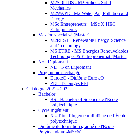
M2SOLIDS - M2 Solids - Solid
Mechanics
M2WAPE - M2 Water, Air, Pollution and
Energy
MSc Entrepreneurs - MSc X-HEC
Entrepreneurs
Mastère spécialisé (Master)
M2REST - Renewable Energy, Science
and Technology
MS ETRE - MS Energies Renouvelables :
Technologies & Entrepreneuriat (Master)
Non Diplomant
ND - Non Diplomant
Programme d'échange
EuroteQ - Diplôme EuroteQ
PEI - Echanges PEI
Catalogue 2021 - 2022
Bachelor
BS - Bachelor of Science de l'Ecole
polytechnique
Cycle Ingénieur
X - Titre d’Ingénieur diplômé de l’École
polytechnique
Diplôme de formation gradué de l'Ecole
Polytechnique -MSc&T