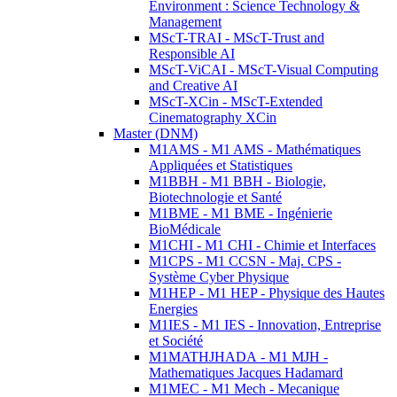
Environment : Science Technology &
Management
MScT-TRAI - MScT-Trust and
Responsible AI
MScT-ViCAI - MScT-Visual Computing
and Creative AI
MScT-XCin - MScT-Extended
Cinematography XCin
Master (DNM)
M1AMS - M1 AMS - Mathématiques
Appliquées et Statistiques
M1BBH - M1 BBH - Biologie,
Biotechnologie et Santé
M1BME - M1 BME - Ingénierie
BioMédicale
M1CHI - M1 CHI - Chimie et Interfaces
M1CPS - M1 CCSN - Maj. CPS -
Système Cyber Physique
M1HEP - M1 HEP - Physique des Hautes
Energies
M1IES - M1 IES - Innovation, Entreprise
et Société
M1MATHJHADA - M1 MJH -
Mathematiques Jacques Hadamard
M1MEC - M1 Mech - Mecanique