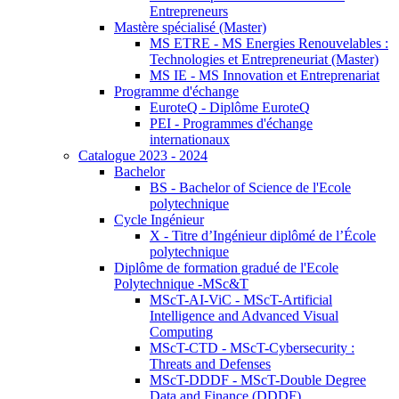
Entrepreneurs
Mastère spécialisé (Master)
MS ETRE - MS Energies Renouvelables :
Technologies et Entrepreneuriat (Master)
MS IE - MS Innovation et Entreprenariat
Programme d'échange
EuroteQ - Diplôme EuroteQ
PEI - Programmes d'échange
internationaux
Catalogue 2023 - 2024
Bachelor
BS - Bachelor of Science de l'Ecole
polytechnique
Cycle Ingénieur
X - Titre d’Ingénieur diplômé de l’École
polytechnique
Diplôme de formation gradué de l'Ecole
Polytechnique -MSc&T
MScT-AI-ViC - MScT-Artificial
Intelligence and Advanced Visual
Computing
MScT-CTD - MScT-Cybersecurity :
Threats and Defenses
MScT-DDDF - MScT-Double Degree
Data and Finance (DDDF)