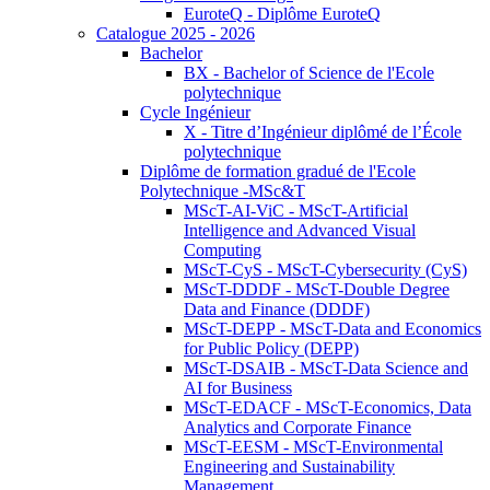
EuroteQ - Diplôme EuroteQ
Catalogue 2025 - 2026
Bachelor
BX - Bachelor of Science de l'Ecole
polytechnique
Cycle Ingénieur
X - Titre d’Ingénieur diplômé de l’École
polytechnique
Diplôme de formation gradué de l'Ecole
Polytechnique -MSc&T
MScT-AI-ViC - MScT-Artificial
Intelligence and Advanced Visual
Computing
MScT-CyS - MScT-Cybersecurity (CyS)
MScT-DDDF - MScT-Double Degree
Data and Finance (DDDF)
MScT-DEPP - MScT-Data and Economics
for Public Policy (DEPP)
MScT-DSAIB - MScT-Data Science and
AI for Business
MScT-EDACF - MScT-Economics, Data
Analytics and Corporate Finance
MScT-EESM - MScT-Environmental
Engineering and Sustainability
Management