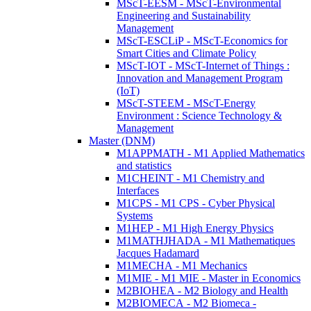
MScT-EESM - MScT-Environmental
Engineering and Sustainability
Management
MScT-ESCLiP - MScT-Economics for
Smart Cities and Climate Policy
MScT-IOT - MScT-Internet of Things :
Innovation and Management Program
(IoT)
MScT-STEEM - MScT-Energy
Environment : Science Technology &
Management
Master (DNM)
M1APPMATH - M1 Applied Mathematics
and statistics
M1CHEINT - M1 Chemistry and
Interfaces
M1CPS - M1 CPS - Cyber Physical
Systems
M1HEP - M1 High Energy Physics
M1MATHJHADA - M1 Mathematiques
Jacques Hadamard
M1MECHA - M1 Mechanics
M1MIE - M1 MIE - Master in Economics
M2BIOHEA - M2 Biology and Health
M2BIOMECA - M2 Biomeca -