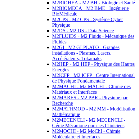
M2BIOHEA - M2 BH - Biologie et Santé
M2BIOMECA - M2 BME - Ingénierie
BioMédicale
M2CPS - M2 CPS - Système Cyber
Physique
M2DS - M2 DS - Data Science
M2FLUIDS - M2 Fluids - Mécanique des
Fluides
M2GI - M2 GI-PLATO - Grandes
installations - Plasmas, Lasers,
Accélérateurs, Tokamaks
M2HEP - M2 HEP - Physique des Hautes
Energies
M2ICFP - M2 ICFP - Centre International
de Physique Fondamentale
M2MACHI - M2 MACHI - Chimie des
Matériaux et Interfaces
M2MARES - M2 PBR - Physique par
Recherche
M2MATHMOD - M2 MM - Modélisation
Mathématique
M2MECENCLI - M2 MECENCLI -
Génie Mécanique pour les Cliniciens
M2MOCHI - M2 MoChI - Chimie
Moléculaire et Interfaces