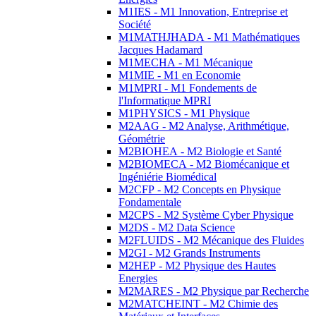
M1IES - M1 Innovation, Entreprise et
Société
M1MATHJHADA - M1 Mathématiques
Jacques Hadamard
M1MECHA - M1 Mécanique
M1MIE - M1 en Economie
M1MPRI - M1 Fondements de
l'Informatique MPRI
M1PHYSICS - M1 Physique
M2AAG - M2 Analyse, Arithmétique,
Géométrie
M2BIOHEA - M2 Biologie et Santé
M2BIOMECA - M2 Biomécanique et
Ingéniérie Biomédical
M2CFP - M2 Concepts en Physique
Fondamentale
M2CPS - M2 Système Cyber Physique
M2DS - M2 Data Science
M2FLUIDS - M2 Mécanique des Fluides
M2GI - M2 Grands Instruments
M2HEP - M2 Physique des Hautes
Energies
M2MARES - M2 Physique par Recherche
M2MATCHEINT - M2 Chimie des