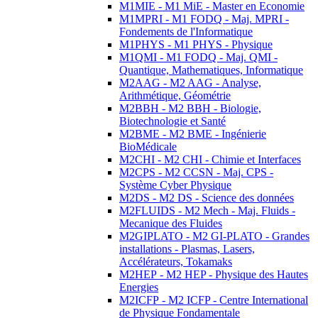
M1MIE - M1 MiE - Master en Economie
M1MPRI - M1 FODQ - Maj. MPRI -
Fondements de l'Informatique
M1PHYS - M1 PHYS - Physique
M1QMI - M1 FODQ - Maj. QMI -
Quantique, Mathematiques, Informatique
M2AAG - M2 AAG - Analyse,
Arithmétique, Géométrie
M2BBH - M2 BBH - Biologie,
Biotechnologie et Santé
M2BME - M2 BME - Ingénierie
BioMédicale
M2CHI - M2 CHI - Chimie et Interfaces
M2CPS - M2 CCSN - Maj. CPS -
Système Cyber Physique
M2DS - M2 DS - Science des données
M2FLUIDS - M2 Mech - Maj. Fluids -
Mecanique des Fluides
M2GIPLATO - M2 GI-PLATO - Grandes
installations - Plasmas, Lasers,
Accélérateurs, Tokamaks
M2HEP - M2 HEP - Physique des Hautes
Energies
M2ICFP - M2 ICFP - Centre International
de Physique Fondamentale