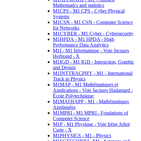
Mathematics and statistics
M1CPS - M1 CPS - Cyber Physical
Systems
M1CSN - M1 CSN - Computer Science
for Networks
M1CYBER - M1 Cyber - Cybersecurity
M1HPDA - M1 HPDA - High
Performance Data Analytics
M1I - M1 Informatique - Voie Jacques
Herbrand - X
M1IGD - M1 IGD - Interaction, Graphic
and Design
M1INTTRACPHY - M1 - International
Track in Physics
M1MAP - M1 Mathématiques et
Applications - Voie Jacques Hadamard -
École Polytechnique
M1MATHAPP - M1 - Mathématiques
Appliquées
M1MPRI - M1 MPRI - Foudations of
Computer Science
M1P - M1 Physique - Voie Irène Joliot
Curie - X
M1PHYSICS - M1 - Physics