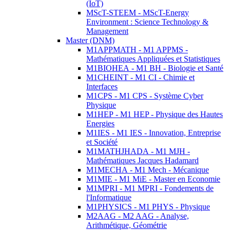
(IoT)
MScT-STEEM - MScT-Energy
Environment : Science Technology &
Management
Master (DNM)
M1APPMATH - M1 APPMS -
Mathématiques Appliquées et Statistiques
M1BIOHEA - M1 BH - Biologie et Santé
M1CHEINT - M1 CI - Chimie et
Interfaces
M1CPS - M1 CPS - Système Cyber
Physique
M1HEP - M1 HEP - Physique des Hautes
Energies
M1IES - M1 IES - Innovation, Entreprise
et Société
M1MATHJHADA - M1 MJH -
Mathématiques Jacques Hadamard
M1MECHA - M1 Mech - Mécanique
M1MIE - M1 MiE - Master en Economie
M1MPRI - M1 MPRI - Fondements de
l'Informatique
M1PHYSICS - M1 PHYS - Physique
M2AAG - M2 AAG - Analyse,
Arithmétique, Géométrie