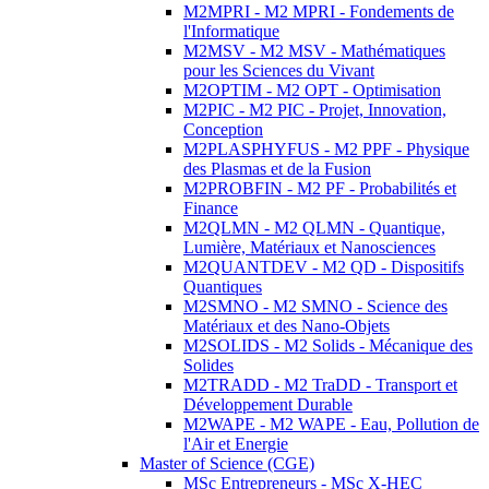
M2MPRI - M2 MPRI - Fondements de
l'Informatique
M2MSV - M2 MSV - Mathématiques
pour les Sciences du Vivant
M2OPTIM - M2 OPT - Optimisation
M2PIC - M2 PIC - Projet, Innovation,
Conception
M2PLASPHYFUS - M2 PPF - Physique
des Plasmas et de la Fusion
M2PROBFIN - M2 PF - Probabilités et
Finance
M2QLMN - M2 QLMN - Quantique,
Lumière, Matériaux et Nanosciences
M2QUANTDEV - M2 QD - Dispositifs
Quantiques
M2SMNO - M2 SMNO - Science des
Matériaux et des Nano-Objets
M2SOLIDS - M2 Solids - Mécanique des
Solides
M2TRADD - M2 TraDD - Transport et
Développement Durable
M2WAPE - M2 WAPE - Eau, Pollution de
l'Air et Energie
Master of Science (CGE)
MSc Entrepreneurs - MSc X-HEC