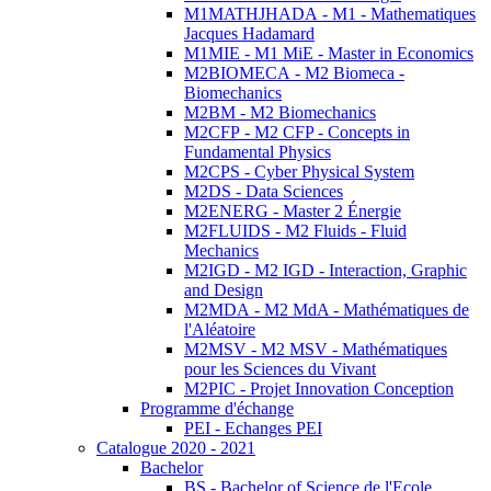
M1MATHJHADA - M1 - Mathematiques
Jacques Hadamard
M1MIE - M1 MiE - Master in Economics
M2BIOMECA - M2 Biomeca -
Biomechanics
M2BM - M2 Biomechanics
M2CFP - M2 CFP - Concepts in
Fundamental Physics
M2CPS - Cyber Physical System
M2DS - Data Sciences
M2ENERG - Master 2 Énergie
M2FLUIDS - M2 Fluids - Fluid
Mechanics
M2IGD - M2 IGD - Interaction, Graphic
and Design
M2MDA - M2 MdA - Mathématiques de
l'Aléatoire
M2MSV - M2 MSV - Mathématiques
pour les Sciences du Vivant
M2PIC - Projet Innovation Conception
Programme d'échange
PEI - Echanges PEI
Catalogue 2020 - 2021
Bachelor
BS - Bachelor of Science de l'Ecole