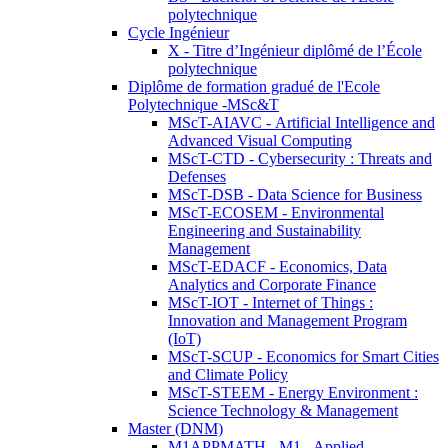
polytechnique
Cycle Ingénieur
X - Titre d’Ingénieur diplômé de l’École
polytechnique
Diplôme de formation gradué de l'Ecole
Polytechnique -MSc&T
MScT-AIAVC - Artificial Intelligence and
Advanced Visual Computing
MScT-CTD - Cybersecurity : Threats and
Defenses
MScT-DSB - Data Science for Business
MScT-ECOSEM - Environmental
Engineering and Sustainability
Management
MScT-EDACF - Economics, Data
Analytics and Corporate Finance
MScT-IOT - Internet of Things :
Innovation and Management Program
(IoT)
MScT-SCUP - Economics for Smart Cities
and Climate Policy
MScT-STEEM - Energy Environment :
Science Technology & Management
Master (DNM)
M1APPMATH - M1 - Applied