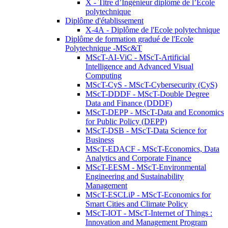
X - Titre d’Ingénieur diplômé de l’École
polytechnique
Diplôme d'établissement
X-4A - Diplôme de l'Ecole polytechnique
Diplôme de formation gradué de l'Ecole
Polytechnique -MSc&T
MScT-AI-ViC - MScT-Artificial
Intelligence and Advanced Visual
Computing
MScT-CyS - MScT-Cybersecurity (CyS)
MScT-DDDF - MScT-Double Degree
Data and Finance (DDDF)
MScT-DEPP - MScT-Data and Economics
for Public Policy (DEPP)
MScT-DSB - MScT-Data Science for
Business
MScT-EDACF - MScT-Economics, Data
Analytics and Corporate Finance
MScT-EESM - MScT-Environmental
Engineering and Sustainability
Management
MScT-ESCLiP - MScT-Economics for
Smart Cities and Climate Policy
MScT-IOT - MScT-Internet of Things :
Innovation and Management Program