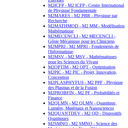
Energies
M2ICFP - M2 ICFP - Centre International
de Physique Fondamentale
M2MARES - M2 PBR - Physique par
Recherche
M2MATHMOD - M2 MM - Modélisation
Mathématique
M2MECENCLI - M2 MECENCLI -
Génie Mécanique pour les Cliniciens
M2MPRI - M2 MPRI - Fondements de
l'Informatique
M2MSV - M2 MSV - Mathématiques
pour les Sciences du Vivant
M2OPTIM - M2 OPT - Optimisation
M2PIC - M2 PIC - Projet, Innovation,
Conception
M2PLASPHYFUS - M2 PPF - Physique
des Plasmas et de la Fusion
M2PROBFIN - M2 PF - Probabilités et
Finance
M2QLMN - M2 QLMN - Quantique,
Lumière, Matériaux et Nanosciences
M2QUANTDEV - M2 QD - Dispositifs
Quantiques
M2SMNO - M2 SMNO - Science des