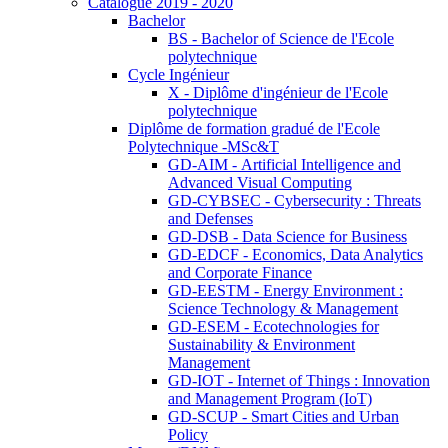
Catalogue 2019 - 2020
Bachelor
BS - Bachelor of Science de l'Ecole
polytechnique
Cycle Ingénieur
X - Diplôme d'ingénieur de l'Ecole
polytechnique
Diplôme de formation gradué de l'Ecole
Polytechnique -MSc&T
GD-AIM - Artificial Intelligence and
Advanced Visual Computing
GD-CYBSEC - Cybersecurity : Threats
and Defenses
GD-DSB - Data Science for Business
GD-EDCF - Economics, Data Analytics
and Corporate Finance
GD-EESTM - Energy Environment :
Science Technology & Management
GD-ESEM - Ecotechnologies for
Sustainability & Environment
Management
GD-IOT - Internet of Things : Innovation
and Management Program (IoT)
GD-SCUP - Smart Cities and Urban
Policy