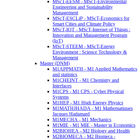
MScT-EESM - MScT-Environmental
Engineering and Sustainability
Management
MScT-ESCLiP - MScT-Economics for
Smart Cities and Climate Policy
MScT-IOT - MScT-Internet of Things :
Innovation and Management Program
(IoT)
MScT-STEEM - MScT-Energy
Environment : Science Technology &
Management
Master (DNM)
M1APPMATH - M1 Applied Mathematics
and statistics
M1CHEINT - M1 Chemistry and
Interfaces
M1CPS - M1 CPS - Cyber Physical
Systems
M1HEP - M1 High Energy Physics
M1MATHJHADA - M1 Mathematiques
Jacques Hadamard
M1MECHA - M1 Mechanics
M1MIE - M1 MIE - Master in Economics
M2BIOHEA - M2 Biology and Health
M2BIOMECA - M2 Biomeca -