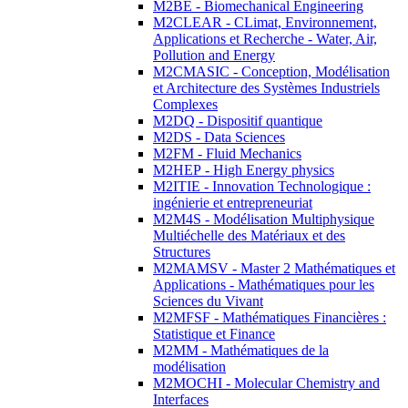
M2BE - Biomechanical Engineering
M2CLEAR - CLimat, Environnement,
Applications et Recherche - Water, Air,
Pollution and Energy
M2CMASIC - Conception, Modélisation
et Architecture des Systèmes Industriels
Complexes
M2DQ - Dispositif quantique
M2DS - Data Sciences
M2FM - Fluid Mechanics
M2HEP - High Energy physics
M2ITIE - Innovation Technologique :
ingénierie et entrepreneuriat
M2M4S - Modélisation Multiphysique
Multiéchelle des Matériaux et des
Structures
M2MAMSV - Master 2 Mathématiques et
Applications - Mathématiques pour les
Sciences du Vivant
M2MFSF - Mathématiques Financières :
Statistique et Finance
M2MM - Mathématiques de la
modélisation
M2MOCHI - Molecular Chemistry and
Interfaces