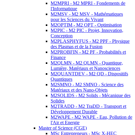
M2MPRI - M2 MPRI - Fondements de
l'Informatique
M2MSV - M2 MSV - Mathématiques
pour les Sciences du Vivant
M2OPTIM - M2 OPT - Optimisation
M2PIC - M2 PIC - Projet, Innovation,
Conception
M2PLASPHYFUS - M2 PPF - Physique
des Plasmas et de la Fusion
M2PROBFIN - M2 PF - Probabilités et
Finance
M2QLMN - M2 QLMN - Quantique,
Lumière, Matériaux et Nanosciences
M2QUANTDEV - M2 QD - Dispositifs
Quantiques
M2SMNO - M2 SMNO - Science des
Matériaux et des Nano-Objets
M2SOLIDS - M2 Solids - Mécanique des
Solides
M2TRADD - M2 TraDD - Transport et
Développement Durable
M2WAPE - M2 WAPE - Eau, Pollution de
l'Air et Energie
Master of Science (CGE)
MSc Entrepreneurs - MSc X-HEC