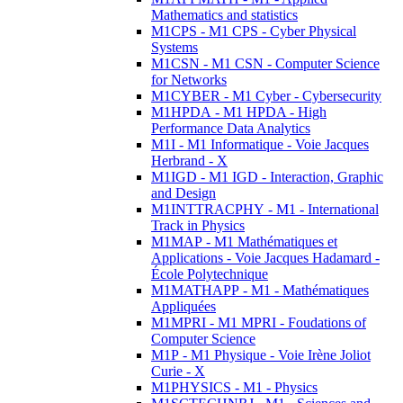
Mathematics and statistics
M1CPS - M1 CPS - Cyber Physical
Systems
M1CSN - M1 CSN - Computer Science
for Networks
M1CYBER - M1 Cyber - Cybersecurity
M1HPDA - M1 HPDA - High
Performance Data Analytics
M1I - M1 Informatique - Voie Jacques
Herbrand - X
M1IGD - M1 IGD - Interaction, Graphic
and Design
M1INTTRACPHY - M1 - International
Track in Physics
M1MAP - M1 Mathématiques et
Applications - Voie Jacques Hadamard -
École Polytechnique
M1MATHAPP - M1 - Mathématiques
Appliquées
M1MPRI - M1 MPRI - Foudations of
Computer Science
M1P - M1 Physique - Voie Irène Joliot
Curie - X
M1PHYSICS - M1 - Physics