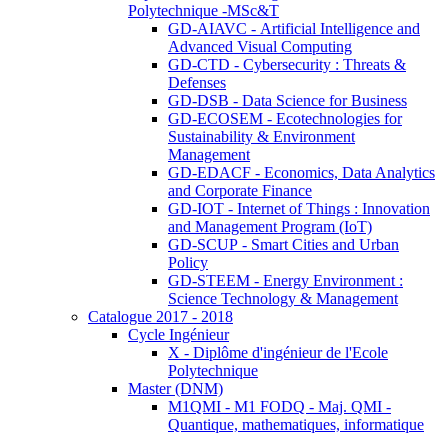
Polytechnique -MSc&T
GD-AIAVC - Artificial Intelligence and
Advanced Visual Computing
GD-CTD - Cybersecurity : Threats &
Defenses
GD-DSB - Data Science for Business
GD-ECOSEM - Ecotechnologies for
Sustainability & Environment
Management
GD-EDACF - Economics, Data Analytics
and Corporate Finance
GD-IOT - Internet of Things : Innovation
and Management Program (IoT)
GD-SCUP - Smart Cities and Urban
Policy
GD-STEEM - Energy Environment :
Science Technology & Management
Catalogue 2017 - 2018
Cycle Ingénieur
X - Diplôme d'ingénieur de l'Ecole
Polytechnique
Master (DNM)
M1QMI - M1 FODQ - Maj. QMI -
Quantique, mathematiques, informatique