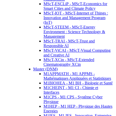
MScT-ESCLiP - MScT-Economics for
Smart Cities and Climate Policy
MScT-IOT - MScT-Internet of Things :
Innovation and Management Program
(IoT)
MScT-STEEM - MScT-Energy
Environment : Science Technology &
Management
MScT-TRAI - MScT-Trust and
Responsible AI
MScT-ViCAI - MScT-Visual Computing
and Creative AI
MScT-XCin - MScT-Extended
Cinematography XCin
Master (DNM)
M1APPMATH - M1 APPMS -
Mathématiques Appliquées et Statistiques
M1BIOHEA - M1 BH - Biologie et Santé
M1CHEINT - M1 CI - Chimie et
Interfaces
M1CPS - M1 CPS - Système Cyber
Physique
M1HEP - M1 HEP - Physique des Hautes
Energies
M1IES - M1 IES - Innovation, Entreprise