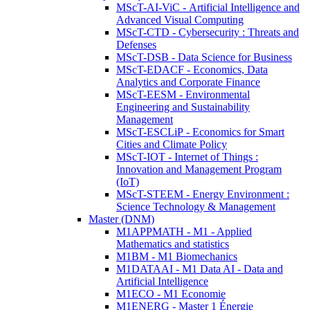
MScT-AI-ViC - Artificial Intelligence and
Advanced Visual Computing
MScT-CTD - Cybersecurity : Threats and
Defenses
MScT-DSB - Data Science for Business
MScT-EDACF - Economics, Data
Analytics and Corporate Finance
MScT-EESM - Environmental
Engineering and Sustainability
Management
MScT-ESCLiP - Economics for Smart
Cities and Climate Policy
MScT-IOT - Internet of Things :
Innovation and Management Program
(IoT)
MScT-STEEM - Energy Environment :
Science Technology & Management
Master (DNM)
M1APPMATH - M1 - Applied
Mathematics and statistics
M1BM - M1 Biomechanics
M1DATAAI - M1 Data AI - Data and
Artificial Intelligence
M1ECO - M1 Economie
M1ENERG - Master 1 Énergie