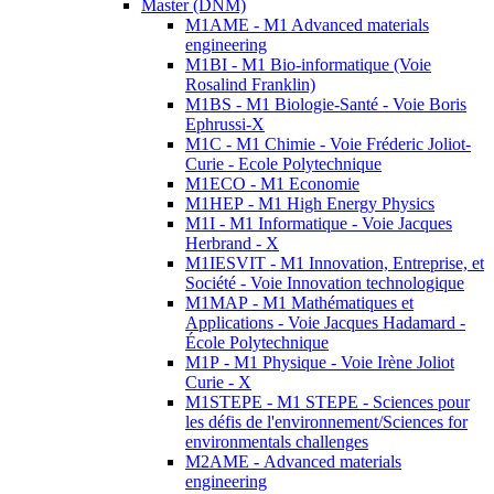
Master (DNM)
M1AME - M1 Advanced materials
engineering
M1BI - M1 Bio-informatique (Voie
Rosalind Franklin)
M1BS - M1 Biologie-Santé - Voie Boris
Ephrussi-X
M1C - M1 Chimie - Voie Fréderic Joliot-
Curie - Ecole Polytechnique
M1ECO - M1 Economie
M1HEP - M1 High Energy Physics
M1I - M1 Informatique - Voie Jacques
Herbrand - X
M1IESVIT - M1 Innovation, Entreprise, et
Société - Voie Innovation technologique
M1MAP - M1 Mathématiques et
Applications - Voie Jacques Hadamard -
École Polytechnique
M1P - M1 Physique - Voie Irène Joliot
Curie - X
M1STEPE - M1 STEPE - Sciences pour
les défis de l'environnement/Sciences for
environmentals challenges
M2AME - Advanced materials
engineering