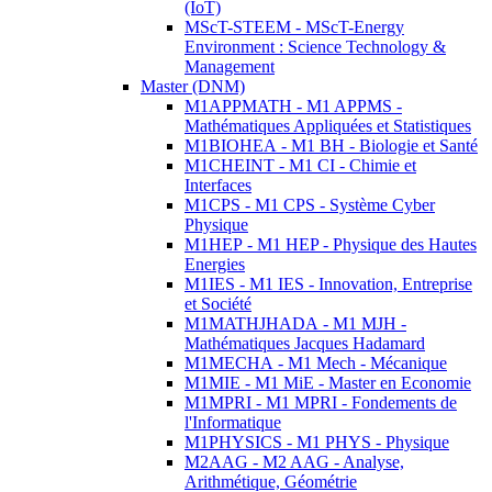
(IoT)
MScT-STEEM - MScT-Energy
Environment : Science Technology &
Management
Master (DNM)
M1APPMATH - M1 APPMS -
Mathématiques Appliquées et Statistiques
M1BIOHEA - M1 BH - Biologie et Santé
M1CHEINT - M1 CI - Chimie et
Interfaces
M1CPS - M1 CPS - Système Cyber
Physique
M1HEP - M1 HEP - Physique des Hautes
Energies
M1IES - M1 IES - Innovation, Entreprise
et Société
M1MATHJHADA - M1 MJH -
Mathématiques Jacques Hadamard
M1MECHA - M1 Mech - Mécanique
M1MIE - M1 MiE - Master en Economie
M1MPRI - M1 MPRI - Fondements de
l'Informatique
M1PHYSICS - M1 PHYS - Physique
M2AAG - M2 AAG - Analyse,
Arithmétique, Géométrie