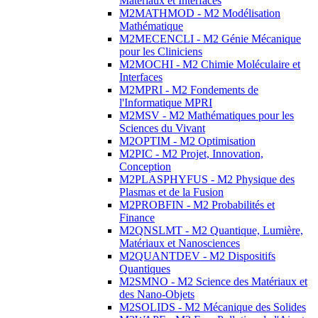
Matériaux et Interfaces
M2MATHMOD - M2 Modélisation
Mathématique
M2MECENCLI - M2 Génie Mécanique
pour les Cliniciens
M2MOCHI - M2 Chimie Moléculaire et
Interfaces
M2MPRI - M2 Fondements de
l'Informatique MPRI
M2MSV - M2 Mathématiques pour les
Sciences du Vivant
M2OPTIM - M2 Optimisation
M2PIC - M2 Projet, Innovation,
Conception
M2PLASPHYFUS - M2 Physique des
Plasmas et de la Fusion
M2PROBFIN - M2 Probabilités et
Finance
M2QNSLMT - M2 Quantique, Lumière,
Matériaux et Nanosciences
M2QUANTDEV - M2 Dispositifs
Quantiques
M2SMNO - M2 Science des Matériaux et
des Nano-Objets
M2SOLIDS - M2 Mécanique des Solides