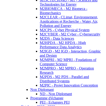
M1SCTECHNRJ - M1 - Sciences and
Technologies for Energy
M2BIOMECA - M2 Biomeca -
Biomechanics
M2CLEAR - CLimat, Environnement,
Applications et Recherche - Water, Air,
Pollution and Energy
M2CPS - Cyber Physical System
M2CYBER - M2 Cyber - Cybersecurity
M2DS - Data Sciences
M2HPDA - M2 HPDA - High
Performance Data Analytics
M2IGD - M2 IGD - Interaction, Graphic
and Design
M2MPRI - M2 MPRI - Foudations of
Computer Science
M2MPRO - M2 MPRO - Operation
Research
M2PDS - M2 PDS - Parallel and
Distributed Systems
M2PIC - Projet Innovation Conception
Non Diplomant
ND - Non Diplomant
Programme d'échange
PEI - Echanges PEI