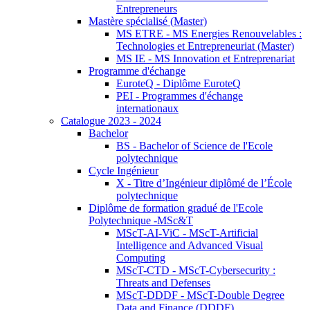
Entrepreneurs
Mastère spécialisé (Master)
MS ETRE - MS Energies Renouvelables :
Technologies et Entrepreneuriat (Master)
MS IE - MS Innovation et Entreprenariat
Programme d'échange
EuroteQ - Diplôme EuroteQ
PEI - Programmes d'échange
internationaux
Catalogue 2023 - 2024
Bachelor
BS - Bachelor of Science de l'Ecole
polytechnique
Cycle Ingénieur
X - Titre d’Ingénieur diplômé de l’École
polytechnique
Diplôme de formation gradué de l'Ecole
Polytechnique -MSc&T
MScT-AI-ViC - MScT-Artificial
Intelligence and Advanced Visual
Computing
MScT-CTD - MScT-Cybersecurity :
Threats and Defenses
MScT-DDDF - MScT-Double Degree
Data and Finance (DDDF)