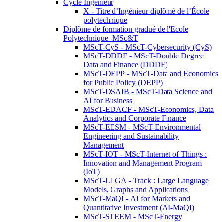
Cycle Ingénieur
X - Titre d’Ingénieur diplômé de l’École
polytechnique
Diplôme de formation gradué de l'Ecole
Polytechnique -MSc&T
MScT-CyS - MScT-Cybersecurity (CyS)
MScT-DDDF - MScT-Double Degree
Data and Finance (DDDF)
MScT-DEPP - MScT-Data and Economics
for Public Policy (DEPP)
MScT-DSAIB - MScT-Data Science and
AI for Business
MScT-EDACF - MScT-Economics, Data
Analytics and Corporate Finance
MScT-EESM - MScT-Environmental
Engineering and Sustainability
Management
MScT-IOT - MScT-Internet of Things :
Innovation and Management Program
(IoT)
MScT-LLGA - Track : Large Language
Models, Graphs and Applications
MScT-MaQI - AI for Markets and
Quantitative Investment (AI-MaQI)
MScT-STEEM - MScT-Energy