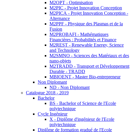
M2OPT - Optimisation
M2PIC - Projet Innovation Conception
M2PICA - Projet Innovation Conception -
Alternance
M2PPF - Physique des Plasmas et de la
Fusion
M2PROBAFI - Mathématiques
Financières : Probabilités et Finance
M2REST - Renewable Energy, Science
and Technology
M2SMNO - Sciences des Matériaux et des
nano-objets
M2TRADD - Transport et Développement
Durable - TRADD
MBIOENT - Master Bio-entrepreneur
Non Diplomant
ND - Non Diplomant
Catalogue 2018 - 2019
Bachelor
BS - Bachelor of Science de l'Ecole
polytechnique
Cycle Ingénieur
X - Diplôme d'ingénieur de l'Ecole
polytechnique
Diplôme de formation gradué de l'Ecole