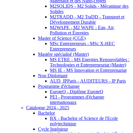
Matériaux et des Nano-Objets
M2SOLIDS - M2 Solids - Mécanique des
Solides
M2TRADD - M2 TraDD - Transport et
Développement Durable
M2WAPE - M2 WAPE - Eau, Air,
Pollution et Énergies
Master of Science (CGE)
MSc Entrepreneurs - MSc X-HEC
Entrepreneurs
Mastère spécialisé (Master)
MS ETRE - MS Energies Renouvelables :
Technologies et Entrepreneuriat (Master)
MS IE - MS Innovation et Entreprenariat
Non Diplomant
AUD_IPParis - AUDITEURS - IP Paris
Programme d'échange
EuroteQ - Diplôme EuroteQ
PEI - Programmes d'échange
internationaux
Catalogue 2024 - 2025
Bachelor
BX - Bachelor of Science de l'Ecole
polytechnique
Cycle Ingénieur