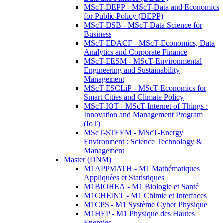
MScT-DEPP - MScT-Data and Economics
for Public Policy (DEPP)
MScT-DSB - MScT-Data Science for
Business
MScT-EDACF - MScT-Economics, Data
Analytics and Corporate Finance
MScT-EESM - MScT-Environmental
Engineering and Sustainability
Management
MScT-ESCLiP - MScT-Economics for
Smart Cities and Climate Policy
MScT-IOT - MScT-Internet of Things :
Innovation and Management Program
(IoT)
MScT-STEEM - MScT-Energy
Environment : Science Technology &
Management
Master (DNM)
M1APPMATH - M1 Mathématiques
Appliquées et Statistiques
M1BIOHEA - M1 Biologie et Santé
M1CHEINT - M1 Chimie et Interfaces
M1CPS - M1 Système Cyber Physique
M1HEP - M1 Physique des Hautes
Energies