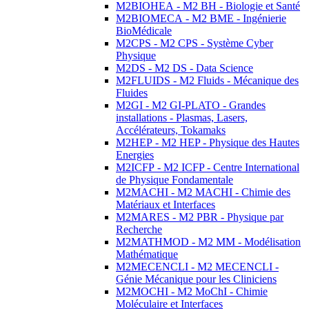
M2BIOHEA - M2 BH - Biologie et Santé
M2BIOMECA - M2 BME - Ingénierie
BioMédicale
M2CPS - M2 CPS - Système Cyber
Physique
M2DS - M2 DS - Data Science
M2FLUIDS - M2 Fluids - Mécanique des
Fluides
M2GI - M2 GI-PLATO - Grandes
installations - Plasmas, Lasers,
Accélérateurs, Tokamaks
M2HEP - M2 HEP - Physique des Hautes
Energies
M2ICFP - M2 ICFP - Centre International
de Physique Fondamentale
M2MACHI - M2 MACHI - Chimie des
Matériaux et Interfaces
M2MARES - M2 PBR - Physique par
Recherche
M2MATHMOD - M2 MM - Modélisation
Mathématique
M2MECENCLI - M2 MECENCLI -
Génie Mécanique pour les Cliniciens
M2MOCHI - M2 MoChI - Chimie
Moléculaire et Interfaces