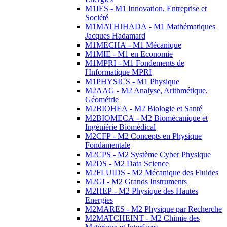
M1IES - M1 Innovation, Entreprise et
Société
M1MATHJHADA - M1 Mathématiques
Jacques Hadamard
M1MECHA - M1 Mécanique
M1MIE - M1 en Economie
M1MPRI - M1 Fondements de
l'Informatique MPRI
M1PHYSICS - M1 Physique
M2AAG - M2 Analyse, Arithmétique,
Géométrie
M2BIOHEA - M2 Biologie et Santé
M2BIOMECA - M2 Biomécanique et
Ingéniérie Biomédical
M2CFP - M2 Concepts en Physique
Fondamentale
M2CPS - M2 Système Cyber Physique
M2DS - M2 Data Science
M2FLUIDS - M2 Mécanique des Fluides
M2GI - M2 Grands Instruments
M2HEP - M2 Physique des Hautes
Energies
M2MARES - M2 Physique par Recherche
M2MATCHEINT - M2 Chimie des