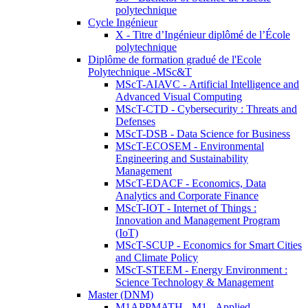
polytechnique
Cycle Ingénieur
X - Titre d’Ingénieur diplômé de l’École
polytechnique
Diplôme de formation gradué de l'Ecole
Polytechnique -MSc&T
MScT-AIAVC - Artificial Intelligence and
Advanced Visual Computing
MScT-CTD - Cybersecurity : Threats and
Defenses
MScT-DSB - Data Science for Business
MScT-ECOSEM - Environmental
Engineering and Sustainability
Management
MScT-EDACF - Economics, Data
Analytics and Corporate Finance
MScT-IOT - Internet of Things :
Innovation and Management Program
(IoT)
MScT-SCUP - Economics for Smart Cities
and Climate Policy
MScT-STEEM - Energy Environment :
Science Technology & Management
Master (DNM)
M1APPMATH - M1 - Applied