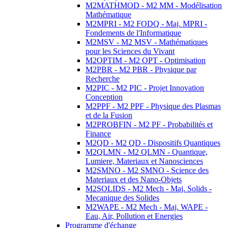
M2MATHMOD - M2 MM - Modélisation
Mathématique
M2MPRI - M2 FODQ - Maj. MPRI -
Fondements de l'Informatique
M2MSV - M2 MSV - Mathématiques
pour les Sciences du Vivant
M2OPTIM - M2 OPT - Optimisation
M2PBR - M2 PBR - Physique par
Recherche
M2PIC - M2 PIC - Projet Innovation
Conception
M2PPF - M2 PPF - Physique des Plasmas
et de la Fusion
M2PROBFIN - M2 PF - Probabilités et
Finance
M2QD - M2 QD - Dispositifs Quantiques
M2QLMN - M2 QLMN - Quantique,
Lumiere, Materiaux et Nanosciences
M2SMNO - M2 SMNO - Science des
Materiaux et des Nano-Objets
M2SOLIDS - M2 Mech - Maj. Solids -
Mecanique des Solides
M2WAPE - M2 Mech - Maj. WAPE -
Eau, Air, Pollution et Energies
Programme d'échange