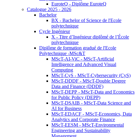
EuroteQ - Diplôme EuroteQ
Catalogue 2025 - 2026
Bachelor
BX - Bachelor of Science de l'Ecole
polytechnique
Cycle Ingénieur
X - Titre d’Ingénieur diplômé de l’École
polytechnique
Diplôme de formation gradué de l'Ecole
Polytechnique -MSc&T
MScT-AI-ViC - MScT-Artificial
Intelligence and Advanced Visual
Computing
MScT-CyS - MScT-Cybersecurity (CyS)
MScT-DDDF - MScT-Double Degree
Data and Finance (DDDF)
MScT-DEPP - MScT-Data and Economics
for Public Policy (DEPP)
MScT-DSAIB - MScT-Data Science and
AI for Business
MScT-EDACF - MScT-Economics, Data
Analytics and Corporate Finance
MScT-EESM - MScT-Environmental
Engineering and Sustainability
Management