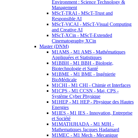
Environment : Science Technology &
Management
MScT-TRAI - MScT-Trust and
Responsible AI
MScT-ViCAI - MScT-Visual Computing
and Creative AI
MScT-XCin - MScT-Extended
Cinematography XCin
Master (DNM)
M1AMS - M1 AMS - Mathématiques
Appliquées et Statistiques
M1BBH - M1 BBH - Biologie,
Biotechnologie et Santé
M1BME - M1 BME - Ingénierie
BioMédicale
M1CHI - M1 CHI - Chimie et Interfaces
M1CPS - M1 CCSN - Maj. CPS -
Système Cyber Physique
M1HEP - M1 HEP - Physique des Hautes
Energies
M1IES - M1 IES - Innovation, Entreprise
et Société
M1MATHJHADA - M1 MJH -
Mathematiques Jacques Hadamard
M1MEC - M1 Mech - Mecanique