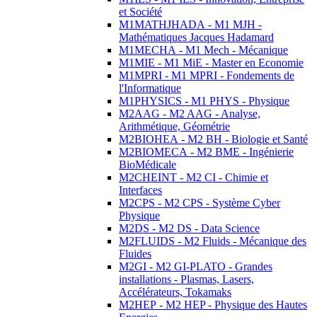
et Société
M1MATHJHADA - M1 MJH -
Mathématiques Jacques Hadamard
M1MECHA - M1 Mech - Mécanique
M1MIE - M1 MiE - Master en Economie
M1MPRI - M1 MPRI - Fondements de
l'Informatique
M1PHYSICS - M1 PHYS - Physique
M2AAG - M2 AAG - Analyse,
Arithmétique, Géométrie
M2BIOHEA - M2 BH - Biologie et Santé
M2BIOMECA - M2 BME - Ingénierie
BioMédicale
M2CHEINT - M2 CI - Chimie et
Interfaces
M2CPS - M2 CPS - Système Cyber
Physique
M2DS - M2 DS - Data Science
M2FLUIDS - M2 Fluids - Mécanique des
Fluides
M2GI - M2 GI-PLATO - Grandes
installations - Plasmas, Lasers,
Accélérateurs, Tokamaks
M2HEP - M2 HEP - Physique des Hautes