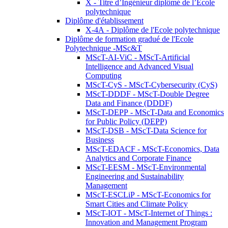
X - Titre d’Ingénieur diplômé de l’École
polytechnique
Diplôme d'établissement
X-4A - Diplôme de l'Ecole polytechnique
Diplôme de formation gradué de l'Ecole
Polytechnique -MSc&T
MScT-AI-ViC - MScT-Artificial
Intelligence and Advanced Visual
Computing
MScT-CyS - MScT-Cybersecurity (CyS)
MScT-DDDF - MScT-Double Degree
Data and Finance (DDDF)
MScT-DEPP - MScT-Data and Economics
for Public Policy (DEPP)
MScT-DSB - MScT-Data Science for
Business
MScT-EDACF - MScT-Economics, Data
Analytics and Corporate Finance
MScT-EESM - MScT-Environmental
Engineering and Sustainability
Management
MScT-ESCLiP - MScT-Economics for
Smart Cities and Climate Policy
MScT-IOT - MScT-Internet of Things :
Innovation and Management Program