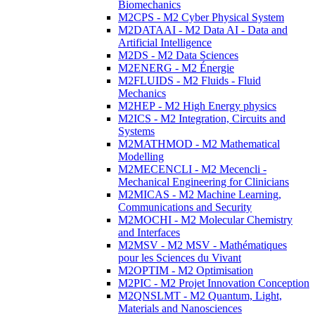
Biomechanics
M2CPS - M2 Cyber Physical System
M2DATAAI - M2 Data AI - Data and
Artificial Intelligence
M2DS - M2 Data Sciences
M2ENERG - M2 Énergie
M2FLUIDS - M2 Fluids - Fluid
Mechanics
M2HEP - M2 High Energy physics
M2ICS - M2 Integration, Circuits and
Systems
M2MATHMOD - M2 Mathematical
Modelling
M2MECENCLI - M2 Mecencli -
Mechanical Engineering for Clinicians
M2MICAS - M2 Machine Learning,
Communications and Security
M2MOCHI - M2 Molecular Chemistry
and Interfaces
M2MSV - M2 MSV - Mathématiques
pour les Sciences du Vivant
M2OPTIM - M2 Optimisation
M2PIC - M2 Projet Innovation Conception
M2QNSLMT - M2 Quantum, Light,
Materials and Nanosciences