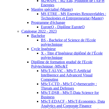
M2WAPE - M2 Eau, Pollution de l'Air et
Energies
Mastère spécialisé (Master)
MS ETRE - MS Energies Renouvelables :
Technologies et Entrepreneuriat (Master)
Programme d'échange
EuroteQ - Diplôme EuroteQ
Catalogue 2022 - 2023
Bachelor
BS - Bachelor of Science de l'Ecole
polytechnique
Cycle Ingénieur
X - Titre d’Ingénieur diplômé de l’École
polytechnique
Diplôme de formation gradué de l'Ecole
Polytechnique -MSc&T
MScT-AI-ViC - MScT-Artificial
Intelligence and Advanced Visual
Computing
MScT-CTD - MScT-Cybersecurity :
Threats and Defenses
MScT-DSB - MScT-Data Science for
Business
MScT-EDACF - MScT-Economics, Data
Analytics and Corporate Finance