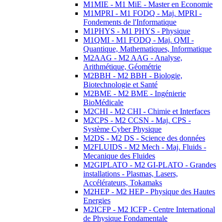
M1MIE - M1 MiE - Master en Economie
M1MPRI - M1 FODQ - Maj. MPRI -
Fondements de l'Informatique
M1PHYS - M1 PHYS - Physique
M1QMI - M1 FODQ - Maj. QMI -
Quantique, Mathematiques, Informatique
M2AAG - M2 AAG - Analyse,
Arithmétique, Géométrie
M2BBH - M2 BBH - Biologie,
Biotechnologie et Santé
M2BME - M2 BME - Ingénierie
BioMédicale
M2CHI - M2 CHI - Chimie et Interfaces
M2CPS - M2 CCSN - Maj. CPS -
Système Cyber Physique
M2DS - M2 DS - Science des données
M2FLUIDS - M2 Mech - Maj. Fluids -
Mecanique des Fluides
M2GIPLATO - M2 GI-PLATO - Grandes
installations - Plasmas, Lasers,
Accélérateurs, Tokamaks
M2HEP - M2 HEP - Physique des Hautes
Energies
M2ICFP - M2 ICFP - Centre International
de Physique Fondamentale