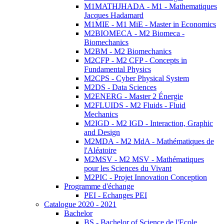
M1MATHJHADA - M1 - Mathematiques
Jacques Hadamard
M1MIE - M1 MiE - Master in Economics
M2BIOMECA - M2 Biomeca -
Biomechanics
M2BM - M2 Biomechanics
M2CFP - M2 CFP - Concepts in
Fundamental Physics
M2CPS - Cyber Physical System
M2DS - Data Sciences
M2ENERG - Master 2 Énergie
M2FLUIDS - M2 Fluids - Fluid
Mechanics
M2IGD - M2 IGD - Interaction, Graphic
and Design
M2MDA - M2 MdA - Mathématiques de
l'Aléatoire
M2MSV - M2 MSV - Mathématiques
pour les Sciences du Vivant
M2PIC - Projet Innovation Conception
Programme d'échange
PEI - Echanges PEI
Catalogue 2020 - 2021
Bachelor
BS - Bachelor of Science de l'Ecole