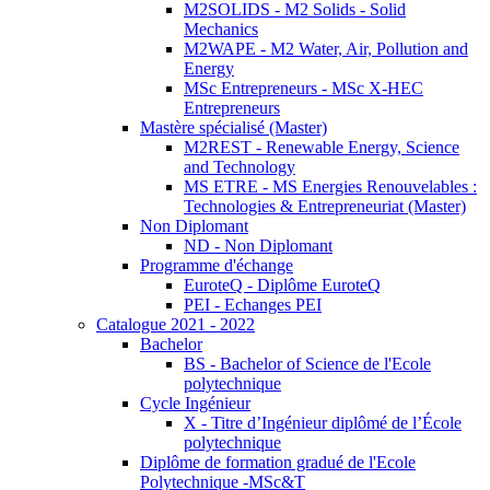
M2SOLIDS - M2 Solids - Solid
Mechanics
M2WAPE - M2 Water, Air, Pollution and
Energy
MSc Entrepreneurs - MSc X-HEC
Entrepreneurs
Mastère spécialisé (Master)
M2REST - Renewable Energy, Science
and Technology
MS ETRE - MS Energies Renouvelables :
Technologies & Entrepreneuriat (Master)
Non Diplomant
ND - Non Diplomant
Programme d'échange
EuroteQ - Diplôme EuroteQ
PEI - Echanges PEI
Catalogue 2021 - 2022
Bachelor
BS - Bachelor of Science de l'Ecole
polytechnique
Cycle Ingénieur
X - Titre d’Ingénieur diplômé de l’École
polytechnique
Diplôme de formation gradué de l'Ecole
Polytechnique -MSc&T